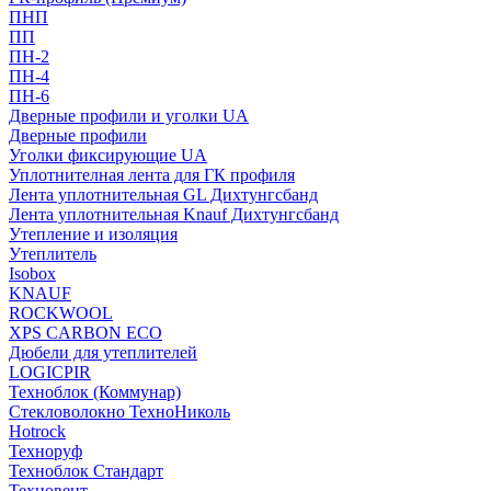
ПНП
ПП
ПН-2
ПН-4
ПН-6
Дверные профили и уголки UA
Дверные профили
Уголки фиксирующие UA
Уплотнителная лента для ГК профиля
Лента уплотнительная GL Дихтунгсбанд
Лента уплотнительная Knauf Дихтунгсбанд
Утепление и изоляция
Утеплитель
Isobox
KNAUF
ROCKWOOL
XPS CARBON ECO
Дюбели для утеплителей
LOGICPIR
Техноблок (Коммунар)
Стекловолокно ТехноНиколь
Hotrock
Технoруф
Техноблок Стандарт
Техновент