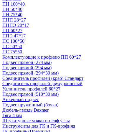
ПН 100*40
ПН 50*40
ПН 75*40
ПНП 28*27
ПНПЭ 20*17
ПП 60*27
ППЭ 47*17
ПС 100*50
ПС 50*50
ПС 75*50
Комплектующие к профилю ПП 60*27
Подвес прямой (274 мм)
Подвес прямой (294 мм)
Подвес прямой (294*30 мм)
Соединитель профилей (краб) Стандарт
Соединитель профилей двухуровневый
Удлинитель профилей 60*27
Подвес прямой (510*30 мм)
Анкерный подвес
Подвес пружинный (бочка)
Дюбель-гвоздь Daxmer
Тяга 4 мм
Штукатурные маяки и перф углы
Инструменты для ГК и ГК-профиля
ГК-профиль (Премиум)