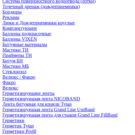
Система поверхностного водоотвода (лотки)
Точечный дренаж (дождеприемники)
Бордюры
Рекламa
Люки и Дождеприемники круглые
Комплектующие
Баллоны подкрасочные
Баллоны VIXEN
Битумные материалы
Мастики ТН
Праймеры ТН
Битум БН
Мастики МБ
Стеклоизол
Велюкс / Факро
Факро
Велюкс
Герметизирующие ленты
Герметизирующая лента NICOBAND
Лента битумная для кровли Tytan
Герметизирующая лента Grand Line UniBand
Герметизирующая лента для стыков Grand Line FillBand
Герметики
Герметик Tytan
Герметики Profil