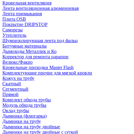
Кровельная вентиляция
Лента вентиляционная алюминиевая
Лента примыкания
Плита OSB
Покрытие DRIPSTOP
Саморезы
Утеплитель
Шумоизолирующая лента под фальц
Битумные материалы
Дымоходы Металлик и Ко
Корректор для ремонта царапин
Велюкс/Факро
Кровельные проходки Master Flash
Комплектующие прочие для мягкой кровли
Кожух на трубу
Скатный
Сегментный
Прямой
Комплект обхода трубы
Модуль обхода трубы
Оклад трубы
Дымники (флюгарка)
Дымники на трубу
Дымники на трубу двoйные
Дымники на трубу двoйные с сеткой