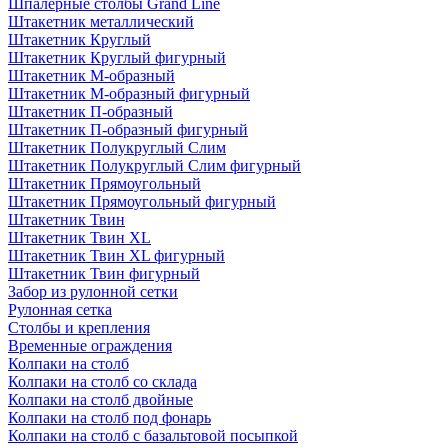
Шпалерные столбы Grand Line
Штакетник металлический
Штакетник Круглый
Штакетник Круглый фигурный
Штакетник М-образный
Штакетник М-образный фигурный
Штакетник П-образный
Штакетник П-образный фигурный
Штакетник Полукруглый Слим
Штакетник Полукруглый Слим фигурный
Штакетник Прямоугольный
Штакетник Прямоугольный фигурный
Штакетник Твин
Штакетник Твин XL
Штакетник Твин XL фигурный
Штакетник Твин фигурный
Забор из рулонной сетки
Рулонная сетка
Столбы и крепления
Временные ограждения
Колпаки на столб
Колпаки на столб со склада
Колпаки на столб двoйные
Колпаки на столб под фонарь
Колпаки на столб с базальтовой посыпкой