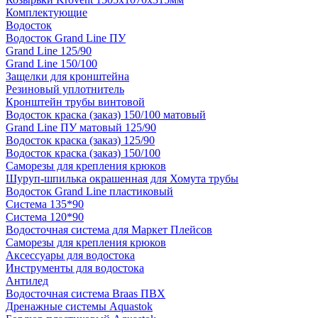
Комплектующие
Водосток
Водосток Grand Line ПУ
Grand Line 125/90
Grand Line 150/100
Защелки для кронштейна
Резиновый уплотнитель
Кронштейн трубы винтовой
Водосток краска (заказ) 150/100 матовый
Grand Line ПУ матовый 125/90
Водосток краска (заказ) 125/90
Водосток краска (заказ) 150/100
Саморезы для крепления крюков
Шуруп-шпилька окрашенная для Хомута трубы
Водосток Grand Line пластиковый
Система 135*90
Система 120*90
Водосточная система для Маркет Плейсов
Саморезы для крепления крюков
Аксессуары для водостока
Инструменты для водостока
Антилед
Водосточная система Braas ПВХ
Дренажные системы Aquastok