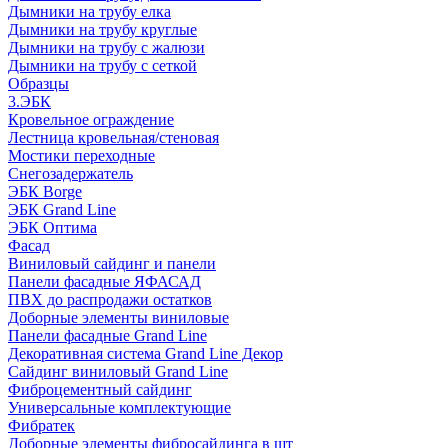
Дымники на трубу елка
Дымники на трубу круглые
Дымники на трубу с жалюзи
Дымники на трубу с сеткой
Образцы
3.ЭБК
Кровельное ограждение
Лестница кровельная/стеновая
Мостики переходные
Снегозадержатель
ЭБК Borge
ЭБК Grand Line
ЭБК Оптима
Фасад
Виниловый сайдинг и панели
Панели фасадные ЯФАСАД
ПВХ до распродажи остатков
Доборные элементы виниловые
Панели фасадные Grand Line
Декоративная система Grand Line Декор
Сайдинг виниловый Grand Line
Фиброцементный сайдинг
Универсальные комплектующие
Фибратек
Доборные элементы фибросайдинга в шт