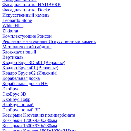
Фасадная плитка HAUBERK
Фасадная плитка Docke
Искусственный камень
Leonardo Stone
White Hills
Zikkurat
Комплектующие Ронсон
Рекламные материалы Искусственный камень
Металлический сайдинг
Блок-хаус новый
Вертикаль
Квадро Брус 3D в01 (Верховье)
Квадро Брус в01 (Верховье)
Квадро Брус в02 (Ильский)
Корабельная доска
Корабельная доска НН
ЭкоБрус
ЭкоБрус 3D
ЭкоБрус Гофр
ЭкоБрус новый
ЭкоБрус новый 3D
Козырьки Krovent из поликарбоната
Козырьки 1200х930х280мм
Козырьки 1500х930х280мм
Козырьки Krovent 1505х1070х315мм