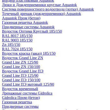
Бордюр пластиковый Aquastok
Люки и Дождеприемники круглые Aquastok
Система поверхностного водоотвода (лотки) Aquastok
Точечный дренаж (дождеприемники) Aquastok
Aquastok Пром (бетон)
Газонная решетка Aquastok
Придверные системы Aquastok
Водосток Оптима Круглый 185/150
RAL 8017 185/150
RAL 9003 185/150
Zn 185/150
RAL 7024 185/150
Водосток краска (заказ) 185/150
Водосток Grand Line ZN
Grand Line ZN 125/90
Grand Line ZN 150/100
Водосток Grand Line ПЭ
Grand Line ПЭ 125/90
Grand Line ПЭ 150/100
Grand Line ПЭ матовый 125/90
Водосток временный
Дренажные системы Gidrolica
Gidrolica Пром (бетон)
Газонная решетка
Придверные системы