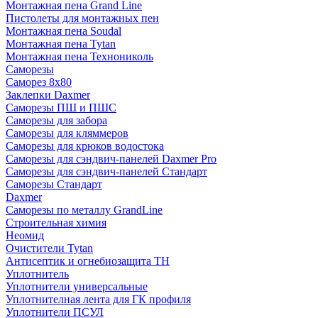
Монтажная пена Grand Linе
Пистолеты для монтажных пен
Монтажная пена Soudal
Монтажная пена Tytan
Монтажная пена Технониколь
Саморезы
Саморез 8х80
Заклепки Daxmer
Саморезы ПШ и ПШС
Саморезы для забора
Саморезы для кляммеров
Саморезы для крюков водостока
Саморезы для сэндвич-панелей Daxmer Pro
Саморезы для сэндвич-панелей Стандарт
Саморезы Стандарт
Daxmer
Саморезы по металлу GrandLine
Строительная химия
Неомид
Очистители Tytan
Антисептик и огнебиозащита ТН
Уплотнитель
Уплотнители универсальные
Уплотнителная лента для ГК профиля
Уплотнители ПСУЛ