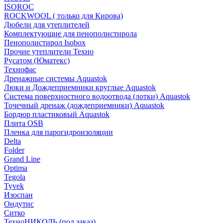
ISOROC
ROCKWOOL ( только для Кирова)
Дюбели для утеплителей
Комплектующие для пенополистирола
Пенополистирол Isobox
Прочие утеплители Техно
Русатом (Юматекс)
Технофас
Дренажные системы Aquastok
Люки и Дождеприемники круглые Aquastok
Система поверхностного водоотвода (лотки) Aquastok
Точечный дренаж (дождеприемники) Aquastok
Бордюр пластиковый Aquastok
Плита OSB
Пленка для парогидроизоляции
Delta
Folder
Grand Line
Optima
Tegola
Tyvek
Изоспан
Ондутис
Ситко
ТехноНИКОЛЬ (под заказ)