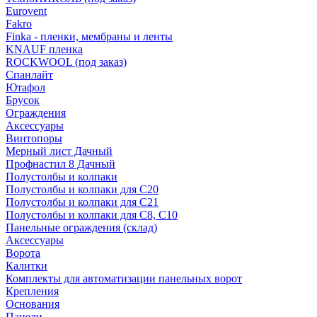
Eurovent
Fakro
Finka - пленки, мембраны и ленты
KNAUF пленка
ROCKWOOL (под заказ)
Спанлайт
Ютафол
Брусок
Ограждения
Аксессуары
Винтопоры
Мерный лист Дачный
Профнастил 8 Дачный
Полустолбы и колпаки
Полустолбы и колпаки для С20
Полустолбы и колпаки для С21
Полустолбы и колпаки для С8, С10
Панельные ограждения (склад)
Аксессуары
Ворота
Калитки
Комплекты для автоматизации панельных ворот
Крепления
Основания
Панели