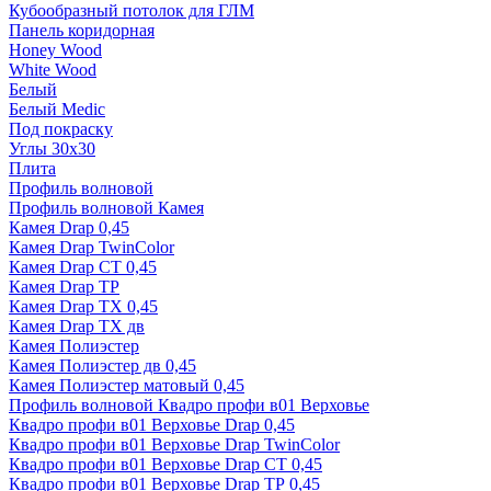
Кубообразный потолок для ГЛМ
Панель коридорная
Honey Wood
White Wood
Белый
Белый Medic
Под покраску
Углы 30х30
Плита
Профиль волновой
Профиль волновой Камея
Камея Drap 0,45
Камея Drap TwinColor
Камея Drap СТ 0,45
Камея Drap ТР
Камея Drap ТХ 0,45
Камея Drap ТХ дв
Камея Полиэстер
Камея Полиэстер дв 0,45
Камея Полиэстер матовый 0,45
Профиль волновой Квадро профи в01 Верховье
Квадро профи в01 Верховье Drap 0,45
Квадро профи в01 Верховье Drap TwinColor
Квадро профи в01 Верховье Drap СТ 0,45
Квадро профи в01 Верховье Drap ТР 0,45