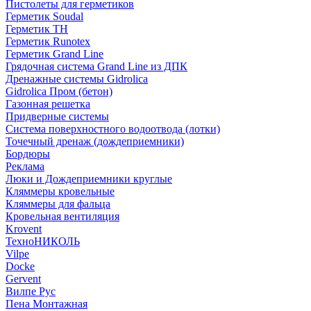
Пистолеты для герметиков
Герметик Soudal
Герметик ТН
Герметик Runotex
Герметик Grand Line
Грядочная система Grand Line из ДПК
Дренажные системы Gidrolica
Gidrolica Пром (бетон)
Газонная решетка
Придверные системы
Система поверхностного водоотвода (лотки)
Точечный дренаж (дождеприемники)
Бордюры
Рекламa
Люки и Дождеприемники круглые
Кляммеры кровельные
Кляммеры для фальца
Кровельная вентиляция
Krovent
ТехноНИКОЛЬ
Vilpe
Docke
Gervent
Вилпе Рус
Пена Монтажнaя