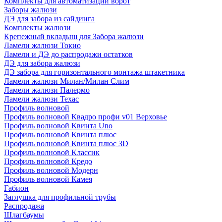
Комплекты для автоматизации ворот
Заборы жалюзи
ДЭ для забора из сайдинга
Комплекты жалюзи
Крепежный вкладыш для Забора жалюзи
Ламели жалюзи Токио
Ламели и ДЭ до распродажи остатков
ДЭ для забора жалюзи
ДЭ забора для горизонтального монтажа штакетника
Ламели жалюзи Милан/Милан Слим
Ламели жалюзи Палермо
Ламели жалюзи Техас
Профиль волновой
Профиль волновой Квадро профи v01 Верховье
Профиль волновой Квинта Uno
Профиль волновой Квинта плюс
Профиль волновой Квинта плюс 3D
Профиль волновой Классик
Профиль волновой Кредо
Профиль волновой Модерн
Профиль волновой Камея
Габион
Заглушка для профильной трубы
Распродажа
Шлагбаумы