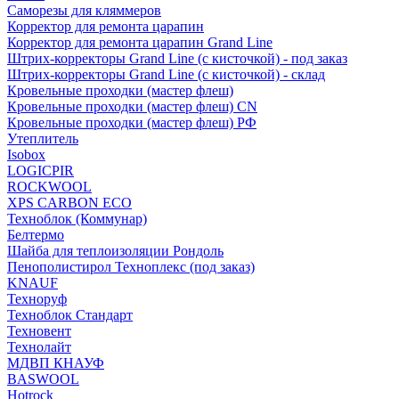
Саморезы для кляммеров
Корректор для ремонта царапин
Корректор для ремонта царапин Grand Line
Штрих-корректоры Grand Line (с кисточкой) - под заказ
Штрих-корректоры Grand Line (с кисточкой) - склад
Кровельные проходки (мастер флеш)
Кровельные проходки (мастер флеш) CN
Кровельные проходки (мастер флеш) РФ
Утеплитель
Isobox
LOGICPIR
ROCKWOOL
XPS CARBON ECO
Техноблок (Коммунар)
Белтермо
Шайба для теплоизоляции Рондоль
Пенополистирол Техноплекс (под заказ)
KNАUF
Технoруф
Техноблок Стандарт
Техновент
Технолайт
МДВП КНАУФ
BASWOOL
Hotrock