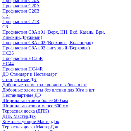
Профнастил С20R
Профнастил С20А
Профнастил С20В
C21
Профнастил С21R
C8
Профнастил С8A в01 (Верх, НН, Екб, Казань, Врн,
Ильский,Дружный)
Профнастил С8A в02 (Верховье , Краснодар)
Профнастил С8A в02 фигурный (Верховье)
HС35
Профнастил HC35R
НС44
Профнастил НС44R
ДЭ Стандарт и Нестандарт
Стандартные ДЭ
Доборные элементы кровли и забора в шт
Доборные элементы без пленки для Юга в шт
Нестандартные ДЭ
Ширина заготовки более 600 мм
Ширина заготовки менее 600 мм
Террасная доска (ДПК)
ДПК МастерДэк
Комплектующие МастерДэк
Террасная доска МастерДэк