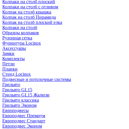
Колпаки на столб плоский
Колпаки на столб с отливом
Колпак на столб крышка
Колпак на столб Пирамида
Колпак на столб плоский елка
Колпаки на столб
Образцы колпаков
Рулонная сетка
Фурнитура Locinox
Аксессуары
Замки
Комплекты
Петли
Планки
Стенд Locinox
Подвесные и потолочные системы
Грильято
Грильято GL15
Грильято GL15 Жалюзи
Грильято классика
Грильято Эконом
Европодвесы
Европодвес Премиум
Европодвес Стандарт
Европодвес Эконом