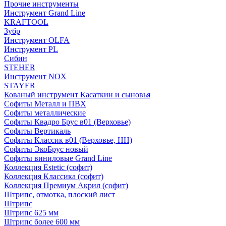
Прочие инструменты
Инструмент Grand Line
KRAFTOOL
Зубр
Инструмент OLFA
Инструмент PL
Сибин
STEHER
Инструмент NOX
STAYER
Кованый инструмент Касаткин и сыновья
Софиты Металл и ПВХ
Софиты металлические
Софиты Квадро Брус в01 (Верховье)
Софиты Вертикаль
Софиты Классик в01 (Верховье, НН)
Софиты ЭкоБрус новый
Софиты виниловые Grand Line
Коллекция Estetic (софит)
Коллекция Классика (софит)
Коллекция Премиум Акрил (софит)
Штрипс, отмотка, плоский лист
Штрипс
Штрипс 625 мм
Штрипс более 600 мм