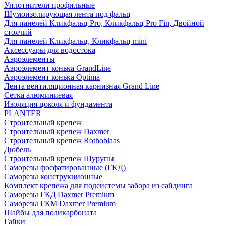
Уплотнители профильные
Шумоизолирующая лента под фальц
Для панелей Кликфальц Pro, Кликфальц Pro Fin, Двойной
стоячий
Для панелей Кликфальц, Кликфальц mini
Аксессуары для водостока
Аэроэлементы
Аэроэлемент конька GrandLine
Аэроэлемент конька Optima
Лента вентиляционная карнизная Grand Line
Сетка алюминиевая
Изоляция цоколя и фундамента
PLANTER
Строительный крепеж
Строительный крепеж Daxmer
Строительный крепеж Rothoblaas
Дюбель
Строительный крепеж Шурупы
Саморeзы фосфатированные (ГКД)
Саморезы конструкционные
Комплект крепежа для подсистемы забора из сайдинга
Саморезы ГКД Daxmer Premium
Саморезы ГКМ Daxmer Premium
Шайбы для поликарбоната
Гайки