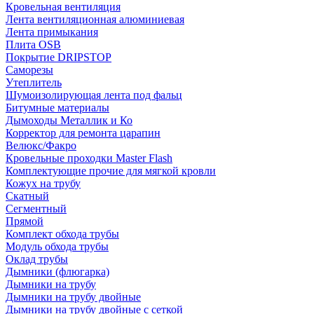
Кровельная вентиляция
Лента вентиляционная алюминиевая
Лента примыкания
Плита OSB
Покрытие DRIPSTOP
Саморезы
Утеплитель
Шумоизолирующая лента под фальц
Битумные материалы
Дымоходы Металлик и Ко
Корректор для ремонта царапин
Велюкс/Факро
Кровельные проходки Master Flash
Комплектующие прочие для мягкой кровли
Кожух на трубу
Скатный
Сегментный
Прямой
Комплект обхода трубы
Модуль обхода трубы
Оклад трубы
Дымники (флюгарка)
Дымники на трубу
Дымники на трубу двoйные
Дымники на трубу двoйные с сеткой