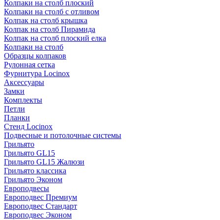
Колпаки на столб плоский
Колпаки на столб с отливом
Колпак на столб крышка
Колпак на столб Пирамида
Колпак на столб плоский елка
Колпаки на столб
Образцы колпаков
Рулонная сетка
Фурнитура Locinox
Аксессуары
Замки
Комплекты
Петли
Планки
Стенд Locinox
Подвесные и потолочные системы
Грильято
Грильято GL15
Грильято GL15 Жалюзи
Грильято классика
Грильято Эконом
Европодвесы
Европодвес Премиум
Европодвес Стандарт
Европодвес Эконом