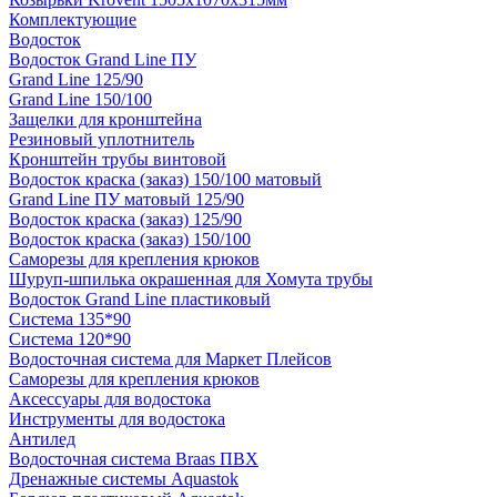
Комплектующие
Водосток
Водосток Grand Line ПУ
Grand Line 125/90
Grand Line 150/100
Защелки для кронштейна
Резиновый уплотнитель
Кронштейн трубы винтовой
Водосток краска (заказ) 150/100 матовый
Grand Line ПУ матовый 125/90
Водосток краска (заказ) 125/90
Водосток краска (заказ) 150/100
Саморезы для крепления крюков
Шуруп-шпилька окрашенная для Хомута трубы
Водосток Grand Line пластиковый
Система 135*90
Система 120*90
Водосточная система для Маркет Плейсов
Саморезы для крепления крюков
Аксессуары для водостока
Инструменты для водостока
Антилед
Водосточная система Braas ПВХ
Дренажные системы Aquastok