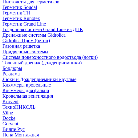
Пистолеты для герметиков
Герметик Soudal
Герметик ТН
Герметик Runotex
Герметик Grand Line
Грядочная система Grand Line из ДПК
Дренажные системы Gidrolica
Gidrolica Пром (бетон)
Газонная решетка
Придверные системы
Система поверхностного водоотвода (лотки)
Точечный дренаж (дождеприемники)
Бордюры
Рекламa
Люки и Дождеприемники круглые
Кляммеры кровельные
Кляммеры для фальца
Кровельная вентиляция
Krovent
ТехноНИКОЛЬ
Vilpe
Docke
Gervent
Вилпе Рус
Пена Монтажнaя