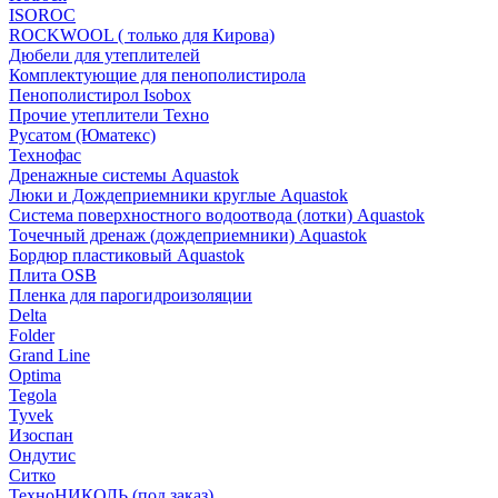
ISOROC
ROCKWOOL ( только для Кирова)
Дюбели для утеплителей
Комплектующие для пенополистирола
Пенополистирол Isobox
Прочие утеплители Техно
Русатом (Юматекс)
Технофас
Дренажные системы Aquastok
Люки и Дождеприемники круглые Aquastok
Система поверхностного водоотвода (лотки) Aquastok
Точечный дренаж (дождеприемники) Aquastok
Бордюр пластиковый Aquastok
Плита OSB
Пленка для парогидроизоляции
Delta
Folder
Grand Line
Optima
Tegola
Tyvek
Изоспан
Ондутис
Ситко
ТехноНИКОЛЬ (под заказ)