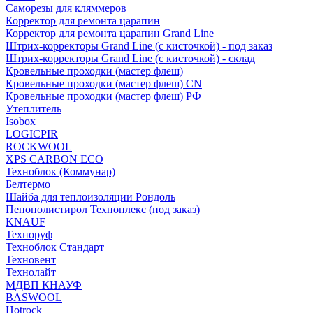
Саморезы для кляммеров
Корректор для ремонта царапин
Корректор для ремонта царапин Grand Line
Штрих-корректоры Grand Line (с кисточкой) - под заказ
Штрих-корректоры Grand Line (с кисточкой) - склад
Кровельные проходки (мастер флеш)
Кровельные проходки (мастер флеш) CN
Кровельные проходки (мастер флеш) РФ
Утеплитель
Isobox
LOGICPIR
ROCKWOOL
XPS CARBON ECO
Техноблок (Коммунар)
Белтермо
Шайба для теплоизоляции Рондоль
Пенополистирол Техноплекс (под заказ)
KNАUF
Технoруф
Техноблок Стандарт
Техновент
Технолайт
МДВП КНАУФ
BASWOOL
Hotrock