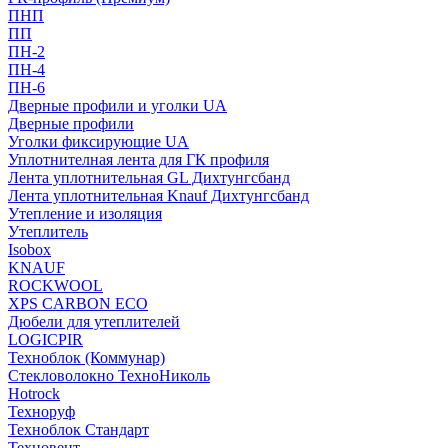
ПНП
ПП
ПН-2
ПН-4
ПН-6
Дверные профили и уголки UA
Дверные профили
Уголки фиксирующие UA
Уплотнителная лента для ГК профиля
Лента уплотнительная GL Дихтунгсбанд
Лента уплотнительная Knauf Дихтунгсбанд
Утепление и изоляция
Утеплитель
Isobox
KNAUF
ROCKWOOL
XPS CARBON ECO
Дюбели для утеплителей
LOGICPIR
Техноблок (Коммунар)
Стекловолокно ТехноНиколь
Hotrock
Технoруф
Техноблок Стандарт
Техновент