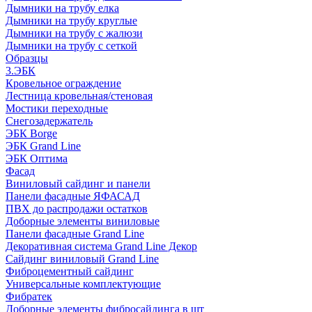
Дымники на трубу елка
Дымники на трубу круглые
Дымники на трубу с жалюзи
Дымники на трубу с сеткой
Образцы
3.ЭБК
Кровельное ограждение
Лестница кровельная/стеновая
Мостики переходные
Снегозадержатель
ЭБК Borge
ЭБК Grand Line
ЭБК Оптима
Фасад
Виниловый сайдинг и панели
Панели фасадные ЯФАСАД
ПВХ до распродажи остатков
Доборные элементы виниловые
Панели фасадные Grand Line
Декоративная система Grand Line Декор
Сайдинг виниловый Grand Line
Фиброцементный сайдинг
Универсальные комплектующие
Фибратек
Доборные элементы фибросайдинга в шт