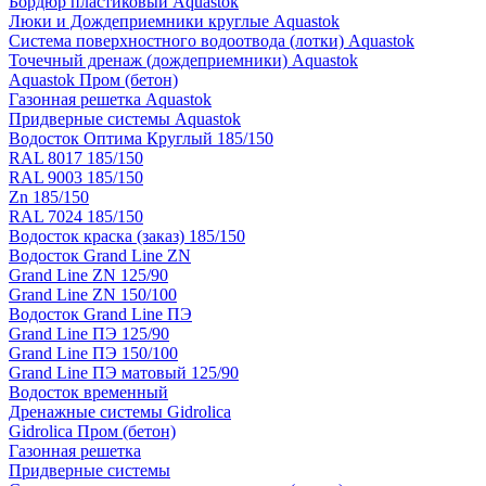
Бордюр пластиковый Aquastok
Люки и Дождеприемники круглые Aquastok
Система поверхностного водоотвода (лотки) Aquastok
Точечный дренаж (дождеприемники) Aquastok
Aquastok Пром (бетон)
Газонная решетка Aquastok
Придверные системы Aquastok
Водосток Оптима Круглый 185/150
RAL 8017 185/150
RAL 9003 185/150
Zn 185/150
RAL 7024 185/150
Водосток краска (заказ) 185/150
Водосток Grand Line ZN
Grand Line ZN 125/90
Grand Line ZN 150/100
Водосток Grand Line ПЭ
Grand Line ПЭ 125/90
Grand Line ПЭ 150/100
Grand Line ПЭ матовый 125/90
Водосток временный
Дренажные системы Gidrolica
Gidrolica Пром (бетон)
Газонная решетка
Придверные системы