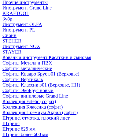
Прочие инструменты
Инструмент Grand Line
KRAFTOOL
Зубр
Инструмент OLFA
Инструмент PL
Сибин
STEHER
Инструмент NOX
STAYER
Кованый инструмент Касаткин и сыновья
Софиты Металл и ПВХ
Софиты металлические
Софиты Квадро Брус в01 (Верховье)
Софиты Вертикаль
Софиты Классик в01 (Верховье, НН)
Софиты ЭкоБрус новый
Софиты виниловые Grand Line
Коллекция Estetic (софит)
Коллекция Классика (софит)
Коллекция Премиум Акрил (софит)
Штрипс, отмотка, плоский лист
Штрипс
Штрипс 625 мм
Штрипс более 600 мм