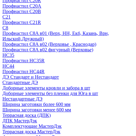
Профнастил С20R
Профнастил С20А
Профнастил С20В
C21
Профнастил С21R
C8
Профнастил С8A в01 (Верх, НН, Екб, Казань, Врн,
Ильский,Дружный)
Профнастил С8A в02 (Верховье , Краснодар)
Профнастил С8A в02 фигурный (Верховье)
HС35
Профнастил HC35R
НС44
Профнастил НС44R
ДЭ Стандарт и Нестандарт
Стандартные ДЭ
Доборные элементы кровли и забора в шт
Доборные элементы без пленки для Юга в шт
Нестандартные ДЭ
Ширина заготовки более 600 мм
Ширина заготовки менее 600 мм
Террасная доска (ДПК)
ДПК МастерДэк
Комплектующие МастерДэк
Террасная доска МастерДэк