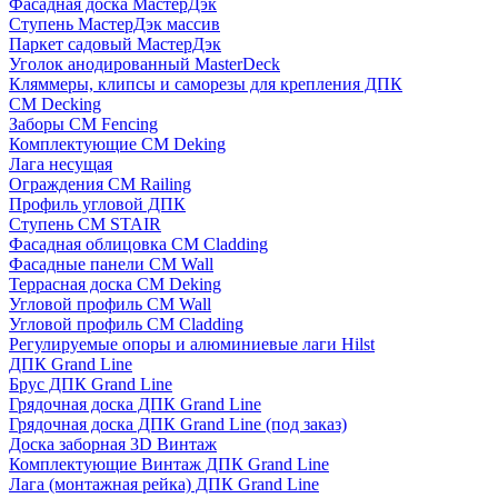
Фасадная доска МастерДэк
Ступень МастерДэк массив
Паркет садовый МастерДэк
Уголок анодированный MasterDeck
Кляммеры, клипсы и саморезы для крепления ДПК
CM Decking
Заборы CM Fencing
Комплектующие CM Deking
Лага несущая
Ограждения CM Railing
Профиль угловой ДПК
Ступень CM STAIR
Фасадная облицовка CM Cladding
Фасадные панели CM Wall
Террасная доска CM Deking
Угловой профиль CM Wall
Угловой профиль CM Cladding
Регулируемые опоры и алюминиевые лаги Hilst
ДПК Grand Line
Брус ДПК Grand Line
Грядочная доска ДПК Grand Line
Грядочная доска ДПК Grand Line (под заказ)
Доска заборная 3D Винтаж
Комплектующие Винтаж ДПК Grand Line
Лага (монтажная рейка) ДПК Grand Line