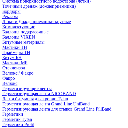
Система поверхностного водоотвода (лотки)
Точечный дренаж (дождеприемники)
Бордюры
Рекламa
Люки и Дождеприемники круглые
Комплектующие
Баллоны подкрасочные
Баллоны VIXEN
Битумные материалы
Мастики ТН
Праймеры ТН
Битум БН
Мастики МБ
Стеклоизол
Велюкс / Факро
Факро
Велюкс
Герметизирующие ленты
Герметизирующая лента NICOBAND
Лента битумная для кровли Tytan
Герметизирующая лента Grand Line UniBand
Герметизирующая лента для стыков Grand Line FillBand
Герметики
Герметик Tytan
Герметики Profil