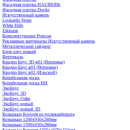
Фасадная плитка HAUBERK
Фасадная плитка Docke
Искусственный камень
Leonardo Stone
White Hills
Zikkurat
Комплектующие Ронсон
Рекламные материалы Искусственный камень
Металлический сайдинг
Блок-хаус новый
Вертикаль
Квадро Брус 3D в01 (Верховье)
Квадро Брус в01 (Верховье)
Квадро Брус в02 (Ильский)
Корабельная доска
Корабельная доска НН
ЭкоБрус
ЭкоБрус 3D
ЭкоБрус Гофр
ЭкоБрус новый
ЭкоБрус новый 3D
Козырьки Krovent из поликарбоната
Козырьки 1200х930х280мм
Козырьки 1500х930х280мм
Козырьки Krovent 1505х1070х315мм