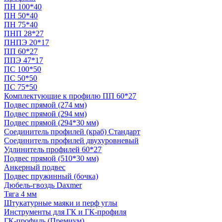
ПН 100*40
ПН 50*40
ПН 75*40
ПНП 28*27
ПНПЭ 20*17
ПП 60*27
ППЭ 47*17
ПС 100*50
ПС 50*50
ПС 75*50
Комплектующие к профилю ПП 60*27
Подвес прямой (274 мм)
Подвес прямой (294 мм)
Подвес прямой (294*30 мм)
Соединитель профилей (краб) Стандарт
Соединитель профилей двухуровневый
Удлинитель профилей 60*27
Подвес прямой (510*30 мм)
Анкерный подвес
Подвес пружинный (бочка)
Дюбель-гвоздь Daxmer
Тяга 4 мм
Штукатурные маяки и перф углы
Инструменты для ГК и ГК-профиля
ГК-профиль (Премиум)