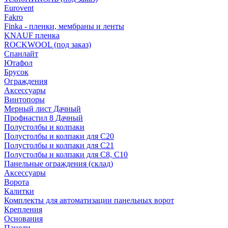
Eurovent
Fakro
Finka - пленки, мембраны и ленты
KNAUF пленка
ROCKWOOL (под заказ)
Спанлайт
Ютафол
Брусок
Ограждения
Аксессуары
Винтопоры
Мерный лист Дачный
Профнастил 8 Дачный
Полустолбы и колпаки
Полустолбы и колпаки для С20
Полустолбы и колпаки для С21
Полустолбы и колпаки для С8, С10
Панельные ограждения (склад)
Аксессуары
Ворота
Калитки
Комплекты для автоматизации панельных ворот
Крепления
Основания
Панели