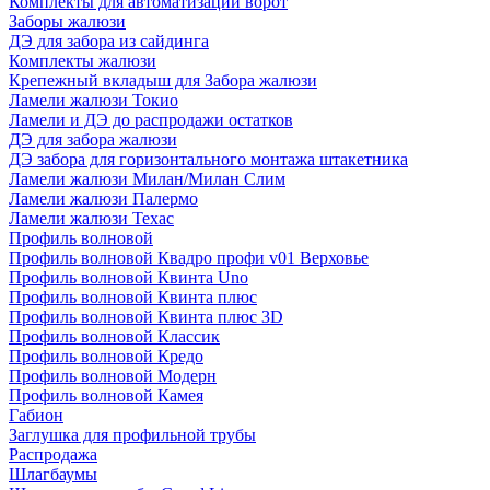
Комплекты для автоматизации ворот
Заборы жалюзи
ДЭ для забора из сайдинга
Комплекты жалюзи
Крепежный вкладыш для Забора жалюзи
Ламели жалюзи Токио
Ламели и ДЭ до распродажи остатков
ДЭ для забора жалюзи
ДЭ забора для горизонтального монтажа штакетника
Ламели жалюзи Милан/Милан Слим
Ламели жалюзи Палермо
Ламели жалюзи Техас
Профиль волновой
Профиль волновой Квадро профи v01 Верховье
Профиль волновой Квинта Uno
Профиль волновой Квинта плюс
Профиль волновой Квинта плюс 3D
Профиль волновой Классик
Профиль волновой Кредо
Профиль волновой Модерн
Профиль волновой Камея
Габион
Заглушка для профильной трубы
Распродажа
Шлагбаумы