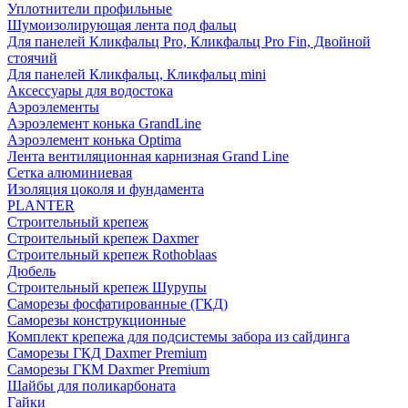
Уплотнители профильные
Шумоизолирующая лента под фальц
Для панелей Кликфальц Pro, Кликфальц Pro Fin, Двойной
стоячий
Для панелей Кликфальц, Кликфальц mini
Аксессуары для водостока
Аэроэлементы
Аэроэлемент конька GrandLine
Аэроэлемент конька Optima
Лента вентиляционная карнизная Grand Line
Сетка алюминиевая
Изоляция цоколя и фундамента
PLANTER
Строительный крепеж
Строительный крепеж Daxmer
Строительный крепеж Rothoblaas
Дюбель
Строительный крепеж Шурупы
Саморeзы фосфатированные (ГКД)
Саморезы конструкционные
Комплект крепежа для подсистемы забора из сайдинга
Саморезы ГКД Daxmer Premium
Саморезы ГКМ Daxmer Premium
Шайбы для поликарбоната
Гайки