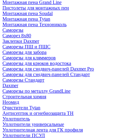
Монтажная пена Grand Linе
Пистолеты для монтажных пен
Монтажная пена Soudal
Монтажная пена Tytan
Монтажная пена Технониколь
Саморезы
Саморез 8х80
Заклепки Daxmer
Саморезы ПШ и ПШС
Саморезы для забора
Саморезы для кляммеров
Саморезы для крюков водостока
Саморезы для сэндвич-панелей Daxmer Pro
Саморезы для сэндвич-панелей Стандарт
Саморезы Стандарт
Daxmer
Саморезы по металлу GrandLine
Строительная химия
Неомид
Очистители Tytan
Антисептик и огнебиозащита ТН
Уплотнитель
Уплотнители универсальные
Уплотнителная лента для ГК профиля
Уплотнители ПСУЛ