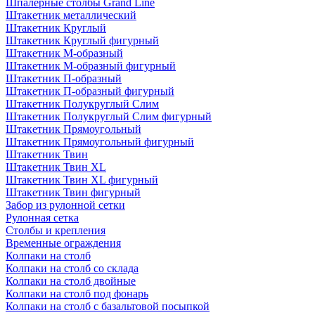
Шпалерные столбы Grand Line
Штакетник металлический
Штакетник Круглый
Штакетник Круглый фигурный
Штакетник М-образный
Штакетник М-образный фигурный
Штакетник П-образный
Штакетник П-образный фигурный
Штакетник Полукруглый Слим
Штакетник Полукруглый Слим фигурный
Штакетник Прямоугольный
Штакетник Прямоугольный фигурный
Штакетник Твин
Штакетник Твин XL
Штакетник Твин XL фигурный
Штакетник Твин фигурный
Забор из рулонной сетки
Рулонная сетка
Столбы и крепления
Временные ограждения
Колпаки на столб
Колпаки на столб со склада
Колпаки на столб двoйные
Колпаки на столб под фонарь
Колпаки на столб с базальтовой посыпкой