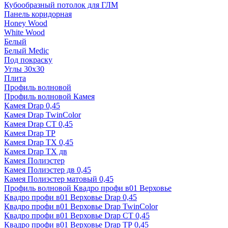
Кубообразный потолок для ГЛМ
Панель коридорная
Honey Wood
White Wood
Белый
Белый Medic
Под покраску
Углы 30х30
Плита
Профиль волновой
Профиль волновой Камея
Камея Drap 0,45
Камея Drap TwinColor
Камея Drap СТ 0,45
Камея Drap ТР
Камея Drap ТХ 0,45
Камея Drap ТХ дв
Камея Полиэстер
Камея Полиэстер дв 0,45
Камея Полиэстер матовый 0,45
Профиль волновой Квадро профи в01 Верховье
Квадро профи в01 Верховье Drap 0,45
Квадро профи в01 Верховье Drap TwinColor
Квадро профи в01 Верховье Drap СТ 0,45
Квадро профи в01 Верховье Drap ТР 0,45