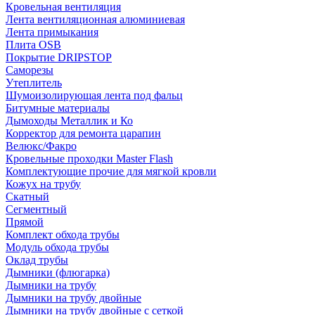
Кровельная вентиляция
Лента вентиляционная алюминиевая
Лента примыкания
Плита OSB
Покрытие DRIPSTOP
Саморезы
Утеплитель
Шумоизолирующая лента под фальц
Битумные материалы
Дымоходы Металлик и Ко
Корректор для ремонта царапин
Велюкс/Факро
Кровельные проходки Master Flash
Комплектующие прочие для мягкой кровли
Кожух на трубу
Скатный
Сегментный
Прямой
Комплект обхода трубы
Модуль обхода трубы
Оклад трубы
Дымники (флюгарка)
Дымники на трубу
Дымники на трубу двoйные
Дымники на трубу двoйные с сеткой