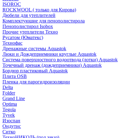
ISOROC
ROCKWOOL ( только для Кирова)
Дюбели для утеплителей
Комплектующие для пенополистирола
Пенополистирол Isobox
Прочие утеплители Техно
Русатом (Юматекс)
Технофас
Дренажные системы Aquastok
Люки и Дождеприемники круглые Aquastok
Система поверхностного водоотвода (лотки) Aquastok
Точечный дренаж (дождеприемники) Aquastok
Бордюр пластиковый Aquastok
Плита OSB
Пленка для парогидроизоляции
Delta
Folder
Grand Line
Optima
Tegola
Tyvek
Изоспан
Ондутис
Ситко
ТехноНИКОЛЬ (под заказ)