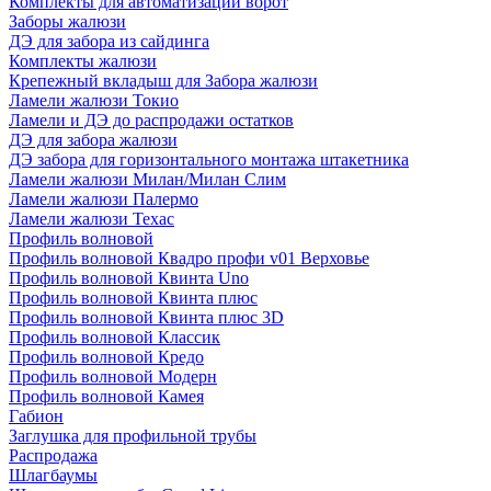
Комплекты для автоматизации ворот
Заборы жалюзи
ДЭ для забора из сайдинга
Комплекты жалюзи
Крепежный вкладыш для Забора жалюзи
Ламели жалюзи Токио
Ламели и ДЭ до распродажи остатков
ДЭ для забора жалюзи
ДЭ забора для горизонтального монтажа штакетника
Ламели жалюзи Милан/Милан Слим
Ламели жалюзи Палермо
Ламели жалюзи Техас
Профиль волновой
Профиль волновой Квадро профи v01 Верховье
Профиль волновой Квинта Uno
Профиль волновой Квинта плюс
Профиль волновой Квинта плюс 3D
Профиль волновой Классик
Профиль волновой Кредо
Профиль волновой Модерн
Профиль волновой Камея
Габион
Заглушка для профильной трубы
Распродажа
Шлагбаумы