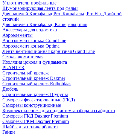
Уплотнители профильные
Шумоизолирующая лента под фальц
Для панелей Кликфальц Pro, Кликфальц Pro Fin, Двойной
стоячий
Для панелей Кликфальц, Кликфальц mini
Аксессуары для водостока
Аэроэлементы
Аэроэлемент конька GrandLine
Аэроэлемент конька Optima
Лента вентиляционная карнизная Grand Line
Сетка алюминиевая
Изоляция цоколя и фундамента
PLANTER
Строительный крепеж
Строительный крепеж Daxmer
Строительный крепеж Rothoblaas
Дюбель
Строительный крепеж Шурупы
Саморeзы фосфатированные (ГКД)
Саморезы конструкционные
Комплект крепежа для подсистемы забора из сайдинга
Саморезы ГКД Daxmer Premium
Саморезы ГКМ Daxmer Premium
Шайбы для поликарбоната
Гайки