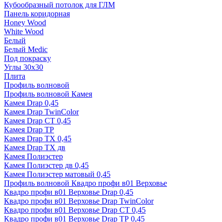
Кубообразный потолок для ГЛМ
Панель коридорная
Honey Wood
White Wood
Белый
Белый Medic
Под покраску
Углы 30х30
Плита
Профиль волновой
Профиль волновой Камея
Камея Drap 0,45
Камея Drap TwinColor
Камея Drap СТ 0,45
Камея Drap ТР
Камея Drap ТХ 0,45
Камея Drap ТХ дв
Камея Полиэстер
Камея Полиэстер дв 0,45
Камея Полиэстер матовый 0,45
Профиль волновой Квадро профи в01 Верховье
Квадро профи в01 Верховье Drap 0,45
Квадро профи в01 Верховье Drap TwinColor
Квадро профи в01 Верховье Drap СТ 0,45
Квадро профи в01 Верховье Drap ТР 0,45