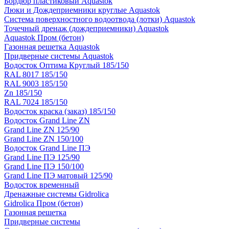
Бордюр пластиковый Aquastok
Люки и Дождеприемники круглые Aquastok
Система поверхностного водоотвода (лотки) Aquastok
Точечный дренаж (дождеприемники) Aquastok
Aquastok Пром (бетон)
Газонная решетка Aquastok
Придверные системы Aquastok
Водосток Оптима Круглый 185/150
RAL 8017 185/150
RAL 9003 185/150
Zn 185/150
RAL 7024 185/150
Водосток краска (заказ) 185/150
Водосток Grand Line ZN
Grand Line ZN 125/90
Grand Line ZN 150/100
Водосток Grand Line ПЭ
Grand Line ПЭ 125/90
Grand Line ПЭ 150/100
Grand Line ПЭ матовый 125/90
Водосток временный
Дренажные системы Gidrolica
Gidrolica Пром (бетон)
Газонная решетка
Придверные системы