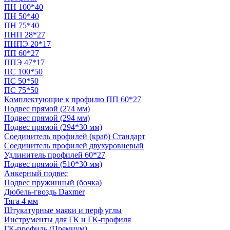
ПН 100*40
ПН 50*40
ПН 75*40
ПНП 28*27
ПНПЭ 20*17
ПП 60*27
ППЭ 47*17
ПС 100*50
ПС 50*50
ПС 75*50
Комплектующие к профилю ПП 60*27
Подвес прямой (274 мм)
Подвес прямой (294 мм)
Подвес прямой (294*30 мм)
Соединитель профилей (краб) Стандарт
Соединитель профилей двухуровневый
Удлинитель профилей 60*27
Подвес прямой (510*30 мм)
Анкерный подвес
Подвес пружинный (бочка)
Дюбель-гвоздь Daxmer
Тяга 4 мм
Штукатурные маяки и перф углы
Инструменты для ГК и ГК-профиля
ГК-профиль (Премиум)