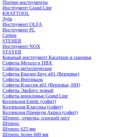
Прочие инструменты
Инструмент Grand Line
KRAFTOOL
Зубр
Инструмент OLFA
Инструмент PL
Сибин
STEHER
Инструмент NOX
STAYER
Кованый инструмент Касаткин и сыновья
Софиты Металл и ПВХ
Софиты металлические
Софиты Квадро Брус в01 (Верховье)
Софиты Вертикаль
Софиты Классик в01 (Верховье, НН)
Софиты ЭкоБрус новый
Софиты виниловые Grand Line
Коллекция Estetic (софит)
Коллекция Классика (софит)
Коллекция Премиум Акрил (софит)
Штрипс, отмотка, плоский лист
Штрипс
Штрипс 625 мм
Штрипс более 600 мм