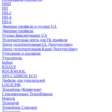
ПНП
ПП
ПН-2
ПН-4
ПН-6
Дверные профили и уголки UA
Дверные профили
Уголки фиксирующие UA
Уплотнителная лента для ГК профиля
Лента уплотнительная GL Дихтунгсбанд
Лента уплотнительная Knauf Дихтунгсбанд
Утепление и изоляция
Утеплитель
Isobox
KNAUF
ROCKWOOL
XPS CARBON ECO
Дюбели для утеплителей
LOGICPIR
Техноблок (Коммунар)
Стекловолокно ТехноНиколь
Hotrock
Технoруф
Техноблок Стандарт
Техновент