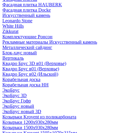
Фасадная плитка HAUBERK
Фасадная плитка Docke
Искусственный камень
Leonardo Stone
White Hills
Zikkurat
Комплектующие Ронсон
Рекламные материалы Искусственный камень
Металлический сайдинг
Блок-хаус новый
Вертикаль
Квадро Брус 3D в01 (Верховье)
Квадро Брус в01 (Верховье)
Квадро Брус в02 (Ильский)
Корабельная доска
Корабельная доска НН
ЭкоБрус
ЭкоБрус 3D
ЭкоБрус Гофр
ЭкоБрус новый
ЭкоБрус новый 3D
Козырьки Krovent из поликарбоната
Козырьки 1200х930х280мм
Козырьки 1500х930х280мм
Козырьки Krovent 1505х1070х315мм