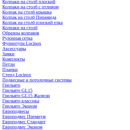
Колпаки на столб плоский
Колпаки на столб с отливом
Колпак на столб крышка
Колпак на столб Пирамида
Колпак на столб плоский елка
Колпаки на столб
Образцы колпаков
Рулонная сетка
Фурнитура Locinox
Аксессуары
Замки
Комплекты
Петли
Планки
Стенд Locinox
Подвесные и потолочные системы
Грильято
Грильято GL15
Грильято GL15 Жалюзи
Грильято классика
Грильято Эконом
Европодвесы
Европодвес Премиум
Европодвес Стандарт
Европодвес Эконом