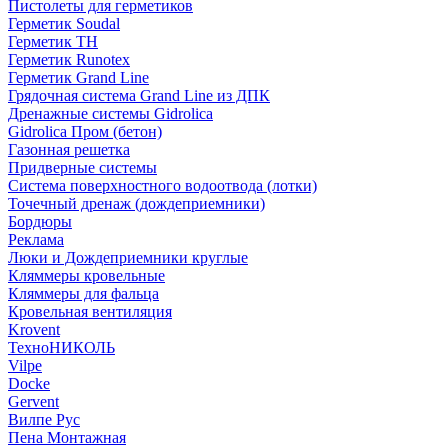
Пистолеты для герметиков
Герметик Soudal
Герметик ТН
Герметик Runotex
Герметик Grand Line
Грядочная система Grand Line из ДПК
Дренажные системы Gidrolica
Gidrolica Пром (бетон)
Газонная решетка
Придверные системы
Система поверхностного водоотвода (лотки)
Точечный дренаж (дождеприемники)
Бордюры
Рекламa
Люки и Дождеприемники круглые
Кляммеры кровельные
Кляммеры для фальца
Кровельная вентиляция
Krovent
ТехноНИКОЛЬ
Vilpe
Docke
Gervent
Вилпе Рус
Пена Монтажнaя