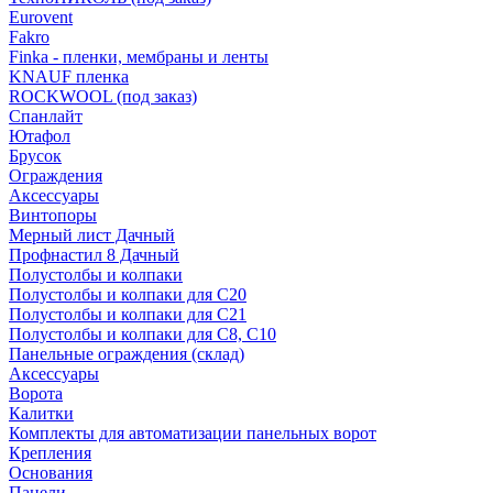
Eurovent
Fakro
Finka - пленки, мембраны и ленты
KNAUF пленка
ROCKWOOL (под заказ)
Спанлайт
Ютафол
Брусок
Ограждения
Аксессуары
Винтопоры
Мерный лист Дачный
Профнастил 8 Дачный
Полустолбы и колпаки
Полустолбы и колпаки для С20
Полустолбы и колпаки для С21
Полустолбы и колпаки для С8, С10
Панельные ограждения (склад)
Аксессуары
Ворота
Калитки
Комплекты для автоматизации панельных ворот
Крепления
Основания
Панели