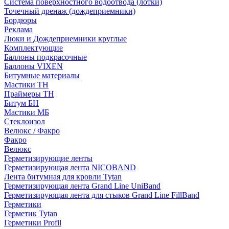
Система поверхностного водоотвода (лотки)
Точечный дренаж (дождеприемники)
Бордюры
Рекламa
Люки и Дождеприемники круглые
Комплектующие
Баллоны подкрасочные
Баллоны VIXEN
Битумные материалы
Мастики ТН
Праймеры ТН
Битум БН
Мастики МБ
Стеклоизол
Велюкс / Факро
Факро
Велюкс
Герметизирующие ленты
Герметизирующая лента NICOBAND
Лента битумная для кровли Tytan
Герметизирующая лента Grand Line UniBand
Герметизирующая лента для стыков Grand Line FillBand
Герметики
Герметик Tytan
Герметики Profil