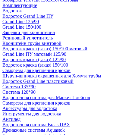
Комплектующие
Водосток
Водосток Grand Line ПУ
Grand Line 125/90
Grand Line 150/100
Защелки для кронштейна
Резиновый уплотнитель
Кронштейн трубы винтовой
Водосток краска (заказ) 150/100 матовый
Grand Line ПУ матовый 125/90
Водосток краска (заказ) 125/90
Водосток краска (заказ) 150/100
Саморезы для крепления крюков
Шуруп-шпилька окрашенная для Хомута трубы
Водосток Grand Line пластиковый
Система 135*90
Система 120*90
Водосточная система для Маркет Плейсов
Саморезы для крепления крюков
Аксессуары для водостока
Инструменты для водостока
Антилед
Водосточная система Braas ПВХ
Дренажные системы Aquastok