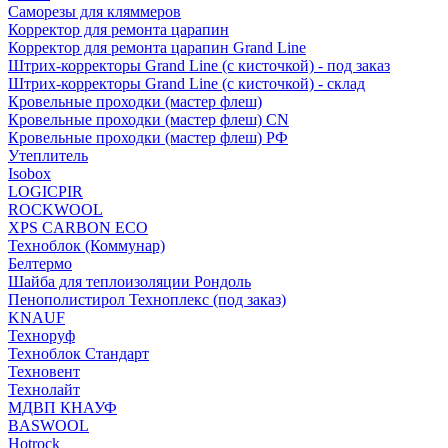
Саморезы для кляммеров
Корректор для ремонта царапин
Корректор для ремонта царапин Grand Line
Штрих-корректоры Grand Line (с кисточкой) - под заказ
Штрих-корректоры Grand Line (с кисточкой) - склад
Кровельные проходки (мастер флеш)
Кровельные проходки (мастер флеш) CN
Кровельные проходки (мастер флеш) РФ
Утеплитель
Isobox
LOGICPIR
ROCKWOOL
XPS CARBON ECO
Техноблок (Коммунар)
Белтермо
Шайба для теплоизоляции Рондоль
Пенополистирол Техноплекс (под заказ)
KNАUF
Технoруф
Техноблок Стандарт
Техновент
Технолайт
МДВП КНАУФ
BASWOOL
Hotrock