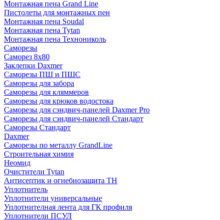
Монтажная пена Grand Linе
Пистолеты для монтажных пен
Монтажная пена Soudal
Монтажная пена Tytan
Монтажная пена Технониколь
Саморезы
Саморез 8х80
Заклепки Daxmer
Саморезы ПШ и ПШС
Саморезы для забора
Саморезы для кляммеров
Саморезы для крюков водостока
Саморезы для сэндвич-панелей Daxmer Pro
Саморезы для сэндвич-панелей Стандарт
Саморезы Стандарт
Daxmer
Саморезы по металлу GrandLine
Строительная химия
Неомид
Очистители Tytan
Антисептик и огнебиозащита ТН
Уплотнитель
Уплотнители универсальные
Уплотнителная лента для ГК профиля
Уплотнители ПСУЛ