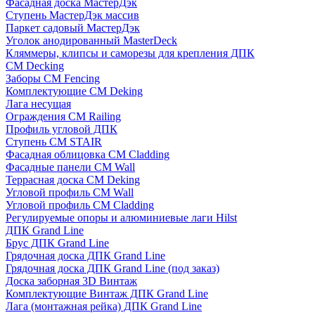
Фасадная доска МастерДэк
Ступень МастерДэк массив
Паркет садовый МастерДэк
Уголок анодированный MasterDeck
Кляммеры, клипсы и саморезы для крепления ДПК
CM Decking
Заборы CM Fencing
Комплектующие CM Deking
Лага несущая
Ограждения CM Railing
Профиль угловой ДПК
Ступень CM STAIR
Фасадная облицовка CM Cladding
Фасадные панели CM Wall
Террасная доска CM Deking
Угловой профиль CM Wall
Угловой профиль CM Cladding
Регулируемые опоры и алюминиевые лаги Hilst
ДПК Grand Line
Брус ДПК Grand Line
Грядочная доска ДПК Grand Line
Грядочная доска ДПК Grand Line (под заказ)
Доска заборная 3D Винтаж
Комплектующие Винтаж ДПК Grand Line
Лага (монтажная рейка) ДПК Grand Line