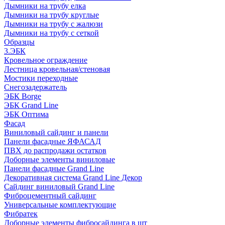
Дымники на трубу елка
Дымники на трубу круглые
Дымники на трубу с жалюзи
Дымники на трубу с сеткой
Образцы
3.ЭБК
Кровельное ограждение
Лестница кровельная/стеновая
Мостики переходные
Снегозадержатель
ЭБК Borge
ЭБК Grand Line
ЭБК Оптима
Фасад
Виниловый сайдинг и панели
Панели фасадные ЯФАСАД
ПВХ до распродажи остатков
Доборные элементы виниловые
Панели фасадные Grand Line
Декоративная система Grand Line Декор
Сайдинг виниловый Grand Line
Фиброцементный сайдинг
Универсальные комплектующие
Фибратек
Доборные элементы фибросайдинга в шт