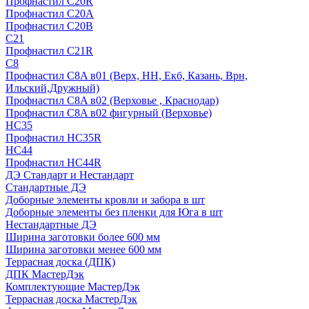
Профнастил С20R
Профнастил С20А
Профнастил С20В
C21
Профнастил С21R
C8
Профнастил С8A в01 (Верх, НН, Екб, Казань, Врн,
Ильский,Дружный)
Профнастил С8A в02 (Верховье , Краснодар)
Профнастил С8A в02 фигурный (Верховье)
HС35
Профнастил HC35R
НС44
Профнастил НС44R
ДЭ Стандарт и Нестандарт
Стандартные ДЭ
Доборные элементы кровли и забора в шт
Доборные элементы без пленки для Юга в шт
Нестандартные ДЭ
Ширина заготовки более 600 мм
Ширина заготовки менее 600 мм
Террасная доска (ДПК)
ДПК МастерДэк
Комплектующие МастерДэк
Террасная доска МастерДэк