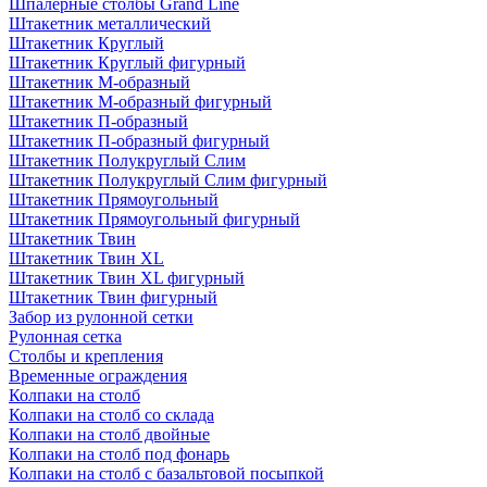
Шпалерные столбы Grand Line
Штакетник металлический
Штакетник Круглый
Штакетник Круглый фигурный
Штакетник М-образный
Штакетник М-образный фигурный
Штакетник П-образный
Штакетник П-образный фигурный
Штакетник Полукруглый Слим
Штакетник Полукруглый Слим фигурный
Штакетник Прямоугольный
Штакетник Прямоугольный фигурный
Штакетник Твин
Штакетник Твин XL
Штакетник Твин XL фигурный
Штакетник Твин фигурный
Забор из рулонной сетки
Рулонная сетка
Столбы и крепления
Временные ограждения
Колпаки на столб
Колпаки на столб со склада
Колпаки на столб двoйные
Колпаки на столб под фонарь
Колпаки на столб с базальтовой посыпкой