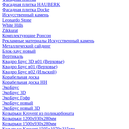
Фасадная плитка HAUBERK
Фасадная плитка Docke
Искусственный камень
Leonardo Stone
White Hills
Zikkurat
Комплектующие Ронсон
Рекламные материалы Искусственный камень
Металлический сайдинг
Блок-хаус новый
Вертикаль
Квадро Брус 3D в01 (Верховье)
Квадро Брус в01 (Верховье)
Квадро Брус в02 (Ильский)
Корабельная доска
Корабельная доска НН
ЭкоБрус
ЭкоБрус 3D
ЭкоБрус Гофр
ЭкоБрус новый
ЭкоБрус новый 3D
Козырьки Krovent из поликарбоната
Козырьки 1200х930х280мм
Козырьки 1500х930х280мм
Козырьки Krovent 1505х1070х315мм