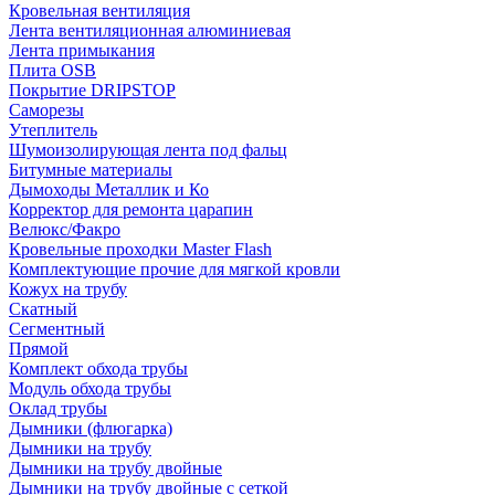
Кровельная вентиляция
Лента вентиляционная алюминиевая
Лента примыкания
Плита OSB
Покрытие DRIPSTOP
Саморезы
Утеплитель
Шумоизолирующая лента под фальц
Битумные материалы
Дымоходы Металлик и Ко
Корректор для ремонта царапин
Велюкс/Факро
Кровельные проходки Master Flash
Комплектующие прочие для мягкой кровли
Кожух на трубу
Скатный
Сегментный
Прямой
Комплект обхода трубы
Модуль обхода трубы
Оклад трубы
Дымники (флюгарка)
Дымники на трубу
Дымники на трубу двoйные
Дымники на трубу двoйные с сеткой