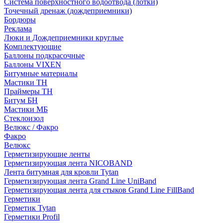
Система поверхностного водоотвода (лотки)
Точечный дренаж (дождеприемники)
Бордюры
Рекламa
Люки и Дождеприемники круглые
Комплектующие
Баллоны подкрасочные
Баллоны VIXEN
Битумные материалы
Мастики ТН
Праймеры ТН
Битум БН
Мастики МБ
Стеклоизол
Велюкс / Факро
Факро
Велюкс
Герметизирующие ленты
Герметизирующая лента NICOBAND
Лента битумная для кровли Tytan
Герметизирующая лента Grand Line UniBand
Герметизирующая лента для стыков Grand Line FillBand
Герметики
Герметик Tytan
Герметики Profil