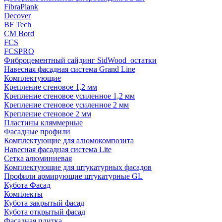
FibraPlank
Decover
BF Tech
CM Bord
FCS
FCSPRO
Фиброцементный сайдинг SidWood_остатки
Навесная фасадная система Grand Line
Комплектующие
Крепление стеновое 1,2 мм
Крепление стеновое усиленное 1,2 мм
Крепление стеновое усиленное 2 мм
Крепление стеновое 2 мм
Пластины кляммерные
Фасадные профили
Комплектующие для алюмокомпозита
Навесная фасадная система Lite
Сетка алюминиевая
Комплектующие для штукатурных фасадов
Профили армирующие штукатурные GL
Кубота Фасад
Комплекты
Кубота закрытый фасад
Кубота открытый фасад
Фасадная плитка