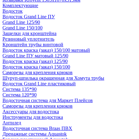
Комплектующие
Водосток
Водосток Grand Line ПУ
Grand Line 125/90
Grand Line 150/100
Защелки для кронштейна
Резиновый уплотнитель
Кронштейн трубы винтовой
Водосток краска (заказ) 150/100 матовый
Grand Line ПУ матовый 125/90
Водосток краска (заказ) 125/90
Водосток краска (заказ) 150/100
Саморезы для крепления крюков
Шуруп-шпилька окрашенная для Хомута трубы
Водосток Grand Line пластиковый
Система 135*90
Система 120*90
Водосточная система для Маркет Плейсов
Саморезы для крепления крюков
Аксессуары для водостока
Инструменты для водостока
Антилед
Водосточная система Braas ПВХ
Дренажные системы Aquastok