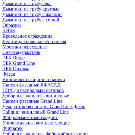
Дымники на трубу елка
Дымники на трубу круглые
Дымники на трубу с жалюзи
Дымники на трубу с сеткой
Образцы
3.ЭБК
Кровельное ограждение
Лестница кровельная/стеновая
Мостики переходные
Снегозадержатель
ЭБК Borge
ЭБК Grand Line
ЭБК Оптима
Фасад
Виниловый сайдинг и панели
Панели фасадные ЯФАСАД
ПВХ до распродажи остатков
Доборные элементы виниловые
Панели фасадные Grand Line
Декоративная система Grand Line Декор
Сайдинг виниловый Grand Line
Фиброцементный сайдинг
Универсальные комплектующие
Фибратек
Доборные элементы фибросайдинга в шт