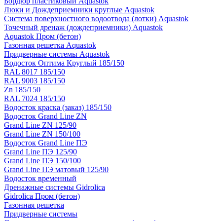
Бордюр пластиковый Aquastok
Люки и Дождеприемники круглые Aquastok
Система поверхностного водоотвода (лотки) Aquastok
Точечный дренаж (дождеприемники) Aquastok
Aquastok Пром (бетон)
Газонная решетка Aquastok
Придверные системы Aquastok
Водосток Оптима Круглый 185/150
RAL 8017 185/150
RAL 9003 185/150
Zn 185/150
RAL 7024 185/150
Водосток краска (заказ) 185/150
Водосток Grand Line ZN
Grand Line ZN 125/90
Grand Line ZN 150/100
Водосток Grand Line ПЭ
Grand Line ПЭ 125/90
Grand Line ПЭ 150/100
Grand Line ПЭ матовый 125/90
Водосток временный
Дренажные системы Gidrolica
Gidrolica Пром (бетон)
Газонная решетка
Придверные системы