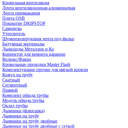
Кровельная вентиляция
Лента вентиляционная алюминиевая
Лента примыкания
Плита OSB
Покрытие DRIPSTOP
Саморезы
Утеплитель
Шумоизолирующая лента под фальц
Битумные материалы
Дымоходы Металлик и Ко
Корректор для ремонта царапин
Велюкс/Факро
Кровельные проходки Master Flash
Комплектующие прочие для мягкой кровли
Кожух на трубу
Скатный
Сегментный
Прямой
Комплект обхода трубы
Модуль обхода трубы
Оклад трубы
Дымники (флюгарка)
Дымники на трубу
Дымники на трубу двoйные
Дымники на трубу двoйные с сеткой