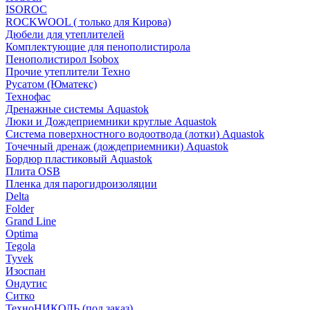
ISOROC
ROCKWOOL ( только для Кирова)
Дюбели для утеплителей
Комплектующие для пенополистирола
Пенополистирол Isobox
Прочие утеплители Техно
Русатом (Юматекс)
Технофас
Дренажные системы Aquastok
Люки и Дождеприемники круглые Aquastok
Система поверхностного водоотвода (лотки) Aquastok
Точечный дренаж (дождеприемники) Aquastok
Бордюр пластиковый Aquastok
Плита OSB
Пленка для парогидроизоляции
Delta
Folder
Grand Line
Optima
Tegola
Tyvek
Изоспан
Ондутис
Ситко
ТехноНИКОЛЬ (под заказ)