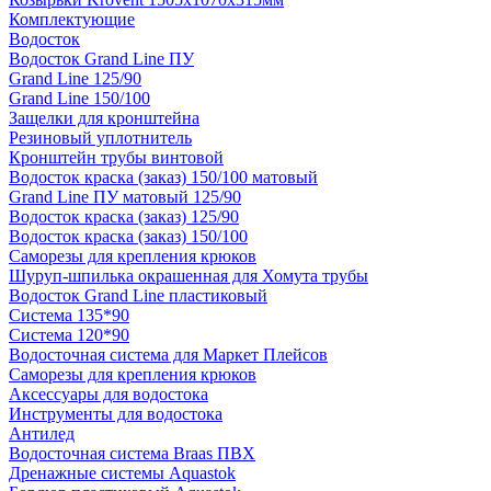
Комплектующие
Водосток
Водосток Grand Line ПУ
Grand Line 125/90
Grand Line 150/100
Защелки для кронштейна
Резиновый уплотнитель
Кронштейн трубы винтовой
Водосток краска (заказ) 150/100 матовый
Grand Line ПУ матовый 125/90
Водосток краска (заказ) 125/90
Водосток краска (заказ) 150/100
Саморезы для крепления крюков
Шуруп-шпилька окрашенная для Хомута трубы
Водосток Grand Line пластиковый
Система 135*90
Система 120*90
Водосточная система для Маркет Плейсов
Саморезы для крепления крюков
Аксессуары для водостока
Инструменты для водостока
Антилед
Водосточная система Braas ПВХ
Дренажные системы Aquastok