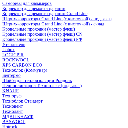
Саморезы для кляммеров
Корректор для ремонта царапин
Корректор для ремонта царапин Grand Line
Штрих-корректоры Grand Line (с кисточкой) - под заказ
Штрих-корректоры Grand Line (с кисточкой) - склад
Кровельные проходки (мастер флеш)
Кровельные проходки (мастер флеш) CN
Кровельные проходки (мастер флеш) РФ
Утеплитель
Isobox
LOGICPIR
ROCKWOOL
XPS CARBON ECO
Техноблок (Коммунар)
Белтермо
Шайба для теплоизоляции Рондоль
Пенополистирол Техноплекс (под заказ)
KNАUF
Технoруф
Техноблок Стандарт
Техновент
Технолайт
МДВП КНАУФ
BASWOOL
Hotrock