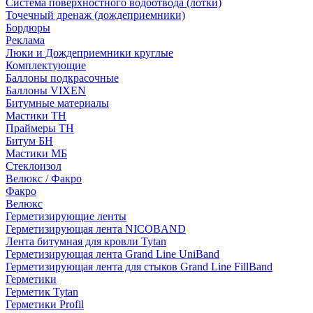
Система поверхностного водоотвода (лотки)
Точечный дренаж (дождеприемники)
Бордюры
Рекламa
Люки и Дождеприемники круглые
Комплектующие
Баллоны подкрасочные
Баллоны VIXEN
Битумные материалы
Мастики ТН
Праймеры ТН
Битум БН
Мастики МБ
Стеклоизол
Велюкс / Факро
Факро
Велюкс
Герметизирующие ленты
Герметизирующая лента NICOBAND
Лента битумная для кровли Tytan
Герметизирующая лента Grand Line UniBand
Герметизирующая лента для стыков Grand Line FillBand
Герметики
Герметик Tytan
Герметики Profil