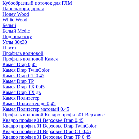
Кубообразный потолок для ГЛМ
Панель коридорная
Honey Wood
White Wood
Белый
Белый Medic
Под покраску
Углы 30х30
Плита
Профиль волновой
Профиль волновой Камея
Камея Drap 0,45
Камея Drap TwinColor
Камея Drap СТ 0,45
Камея Drap ТР
Камея Drap ТХ 0,45
Камея Drap ТХ дв
Камея Полиэстер
Камея Полиэстер дв 0,45
Камея Полиэстер матовый 0,45
Профиль волновой Квадро профи в01 Верховье
Квадро профи в01 Верховье Drap 0,45
Квадро профи в01 Верховье Drap TwinColor
Квадро профи в01 Верховье Drap СТ 0,45
Квадро профи в01 Верховье Drap ТР 0,45