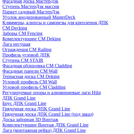
Фасадная доска МастерДэк
Ступень МастерДэк массив
Паркет садовый МастерДэк
Уголок анодированный MasterDeck
Кляммеры, клипсы и саморезы для крепления ДПК
CM Decking
Заборы CM Fencing
Комплектующие CM Deking
Лага несущая
Ограждения CM Railing
Профиль угловой ДПК
Ступень CM STAIR
Фасадная облицовка CM Cladding
Фасадные панели CM Wall
Террасная доска CM Deking
Угловой профиль CM Wall
Угловой профиль CM Cladding
Регулируемые опоры и алюминиевые лаги Hilst
ДПК Grand Line
Брус ДПК Grand Line
Грядочная доска ДПК Grand Line
Грядочная доска ДПК Grand Line (под заказ)
Доска заборная 3D Винтаж
Комплектующие Винтаж ДПК Grand Line
Лага (монтажная рейка) ДПК Grand Line