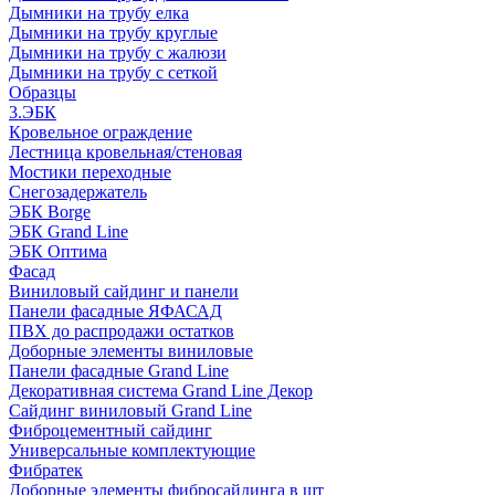
Дымники на трубу елка
Дымники на трубу круглые
Дымники на трубу с жалюзи
Дымники на трубу с сеткой
Образцы
3.ЭБК
Кровельное ограждение
Лестница кровельная/стеновая
Мостики переходные
Снегозадержатель
ЭБК Borge
ЭБК Grand Line
ЭБК Оптима
Фасад
Виниловый сайдинг и панели
Панели фасадные ЯФАСАД
ПВХ до распродажи остатков
Доборные элементы виниловые
Панели фасадные Grand Line
Декоративная система Grand Line Декор
Сайдинг виниловый Grand Line
Фиброцементный сайдинг
Универсальные комплектующие
Фибратек
Доборные элементы фибросайдинга в шт