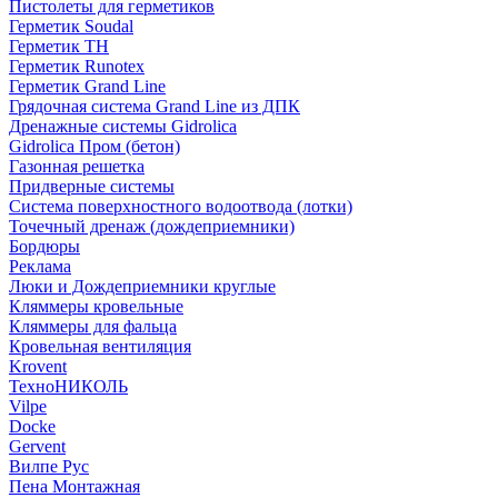
Пистолеты для герметиков
Герметик Soudal
Герметик ТН
Герметик Runotex
Герметик Grand Line
Грядочная система Grand Line из ДПК
Дренажные системы Gidrolica
Gidrolica Пром (бетон)
Газонная решетка
Придверные системы
Система поверхностного водоотвода (лотки)
Точечный дренаж (дождеприемники)
Бордюры
Рекламa
Люки и Дождеприемники круглые
Кляммеры кровельные
Кляммеры для фальца
Кровельная вентиляция
Krovent
ТехноНИКОЛЬ
Vilpe
Docke
Gervent
Вилпе Рус
Пена Монтажнaя