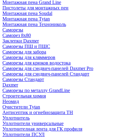
Монтажная пена Grand Linе
Пистолеты для монтажных пен
Монтажная пена Soudal
Монтажная пена Tytan
Монтажная пена Технониколь
Саморезы
Саморез 8х80
Заклепки Daxmer
Саморезы ПШ и ПШС
Саморезы для забора
Саморезы для кляммеров
Саморезы для крюков водостока
Саморезы для сэндвич-панелей Daxmer Pro
Саморезы для сэндвич-панелей Стандарт
Саморезы Стандарт
Daxmer
Саморезы по металлу GrandLine
Строительная химия
Неомид
Очистители Tytan
Антисептик и огнебиозащита ТН
Уплотнитель
Уплотнители универсальные
Уплотнителная лента для ГК профиля
Уплотнители ПСУЛ