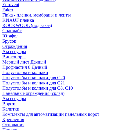
Eurovent
Fakro
Finka - пленки, мембраны и ленты
KNAUF пленка
ROCKWOOL (под заказ)
Спанлайт
Ютафол
Брусок
Ограждения
Аксессуары
Винтопоры
Мерный лист Дачный
Профнастил 8 Дачный
Полустолбы и колпаки
Полустолбы и колпаки для С20
Полустолбы и колпаки для С21
Полустолбы и колпаки для С8, С10
Панельные ограждения (склад)
Аксессуары
Ворота
Калитки
Комплекты для автоматизации панельных ворот
Крепления
Основания
Панели