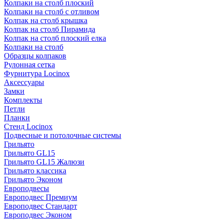
Колпаки на столб плоский
Колпаки на столб с отливом
Колпак на столб крышка
Колпак на столб Пирамида
Колпак на столб плоский елка
Колпаки на столб
Образцы колпаков
Рулонная сетка
Фурнитура Locinox
Аксессуары
Замки
Комплекты
Петли
Планки
Стенд Locinox
Подвесные и потолочные системы
Грильято
Грильято GL15
Грильято GL15 Жалюзи
Грильято классика
Грильято Эконом
Европодвесы
Европодвес Премиум
Европодвес Стандарт
Европодвес Эконом