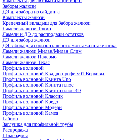
Комплекты для автоматизации ворот
Заборы жалюзи
ДЭ для забора из сайдинга
Комплекты жалюзи
Крепежный вкладыш для Забора жалюзи
Ламели жалюзи Токио
Ламели и ДЭ до распродажи остатков
ДЭ для забора жалюзи
ДЭ забора для горизонтального монтажа штакетника
Ламели жалюзи Милан/Милан Слим
Ламели жалюзи Палермо
Ламели жалюзи Техас
Профиль волновой
Профиль волновой Квадро профи v01 Верховье
Профиль волновой Квинта Uno
Профиль волновой Квинта плюс
Профиль волновой Квинта плюс 3D
Профиль волновой Классик
Профиль волновой Кредо
Профиль волновой Модерн
Профиль волновой Камея
Габион
Заглушка для профильной трубы
Распродажа
Шлагбаумы