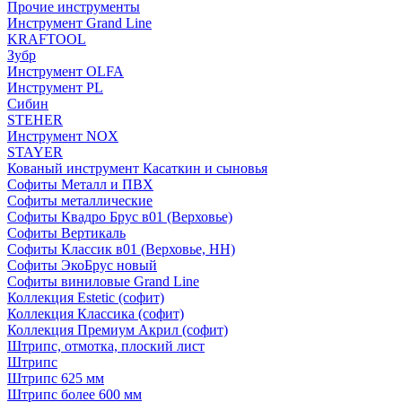
Прочие инструменты
Инструмент Grand Line
KRAFTOOL
Зубр
Инструмент OLFA
Инструмент PL
Сибин
STEHER
Инструмент NOX
STAYER
Кованый инструмент Касаткин и сыновья
Софиты Металл и ПВХ
Софиты металлические
Софиты Квадро Брус в01 (Верховье)
Софиты Вертикаль
Софиты Классик в01 (Верховье, НН)
Софиты ЭкоБрус новый
Софиты виниловые Grand Line
Коллекция Estetic (софит)
Коллекция Классика (софит)
Коллекция Премиум Акрил (софит)
Штрипс, отмотка, плоский лист
Штрипс
Штрипс 625 мм
Штрипс более 600 мм