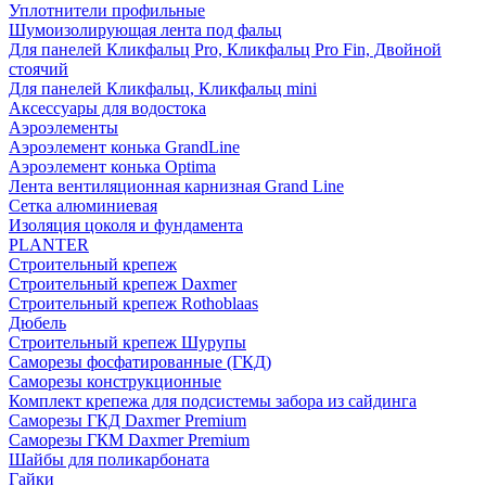
Уплотнители профильные
Шумоизолирующая лента под фальц
Для панелей Кликфальц Pro, Кликфальц Pro Fin, Двойной
стоячий
Для панелей Кликфальц, Кликфальц mini
Аксессуары для водостока
Аэроэлементы
Аэроэлемент конька GrandLine
Аэроэлемент конька Optima
Лента вентиляционная карнизная Grand Line
Сетка алюминиевая
Изоляция цоколя и фундамента
PLANTER
Строительный крепеж
Строительный крепеж Daxmer
Строительный крепеж Rothoblaas
Дюбель
Строительный крепеж Шурупы
Саморeзы фосфатированные (ГКД)
Саморезы конструкционные
Комплект крепежа для подсистемы забора из сайдинга
Саморезы ГКД Daxmer Premium
Саморезы ГКМ Daxmer Premium
Шайбы для поликарбоната
Гайки