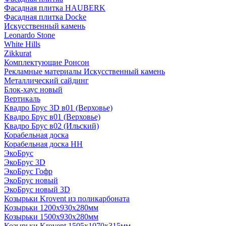
Фасадная плитка HAUBERK
Фасадная плитка Docke
Искусственный камень
Leonardo Stone
White Hills
Zikkurat
Комплектующие Ронсон
Рекламные материалы Искусственный камень
Металлический сайдинг
Блок-хаус новый
Вертикаль
Квадро Брус 3D в01 (Верховье)
Квадро Брус в01 (Верховье)
Квадро Брус в02 (Ильский)
Корабельная доска
Корабельная доска НН
ЭкоБрус
ЭкоБрус 3D
ЭкоБрус Гофр
ЭкоБрус новый
ЭкоБрус новый 3D
Козырьки Krovent из поликарбоната
Козырьки 1200х930х280мм
Козырьки 1500х930х280мм
Козырьки Krovent 1505х1070х315мм