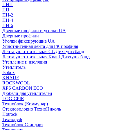
ПНП
ПП
ПН-2
ПН-4
ПН-6
Дверные профили и уголки UA
Дверные профили
Уголки фиксирующие UA
Уплотнителная лента для ГК профиля
Лента уплотнительная GL Дихтунгсбанд
Лента уплотнительная Knauf Дихтунгсбанд
Утепление и изоляция
Утеплитель
Isobox
KNAUF
ROCKWOOL
XPS CARBON ECO
Дюбели для утеплителей
LOGICPIR
Техноблок (Коммунар)
Стекловолокно ТехноНиколь
Hotrock
Технoруф
Техноблок Стандарт
Техновент