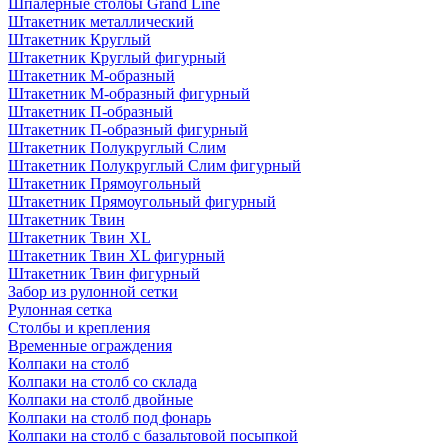
Шпалерные столбы Grand Line
Штакетник металлический
Штакетник Круглый
Штакетник Круглый фигурный
Штакетник М-образный
Штакетник М-образный фигурный
Штакетник П-образный
Штакетник П-образный фигурный
Штакетник Полукруглый Слим
Штакетник Полукруглый Слим фигурный
Штакетник Прямоугольный
Штакетник Прямоугольный фигурный
Штакетник Твин
Штакетник Твин XL
Штакетник Твин XL фигурный
Штакетник Твин фигурный
Забор из рулонной сетки
Рулонная сетка
Столбы и крепления
Временные ограждения
Колпаки на столб
Колпаки на столб со склада
Колпаки на столб двoйные
Колпаки на столб под фонарь
Колпаки на столб с базальтовой посыпкой