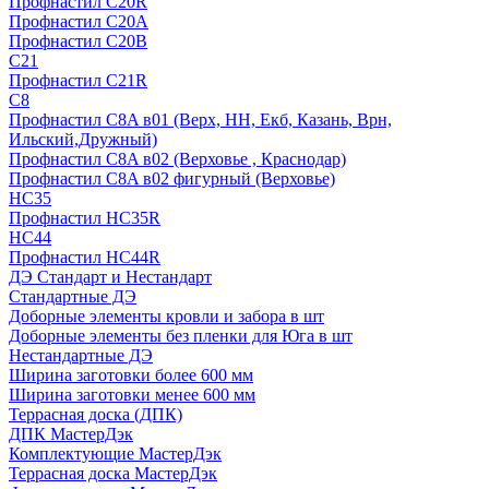
Профнастил С20R
Профнастил С20А
Профнастил С20В
C21
Профнастил С21R
C8
Профнастил С8A в01 (Верх, НН, Екб, Казань, Врн,
Ильский,Дружный)
Профнастил С8A в02 (Верховье , Краснодар)
Профнастил С8A в02 фигурный (Верховье)
HС35
Профнастил HC35R
НС44
Профнастил НС44R
ДЭ Стандарт и Нестандарт
Стандартные ДЭ
Доборные элементы кровли и забора в шт
Доборные элементы без пленки для Юга в шт
Нестандартные ДЭ
Ширина заготовки более 600 мм
Ширина заготовки менее 600 мм
Террасная доска (ДПК)
ДПК МастерДэк
Комплектующие МастерДэк
Террасная доска МастерДэк