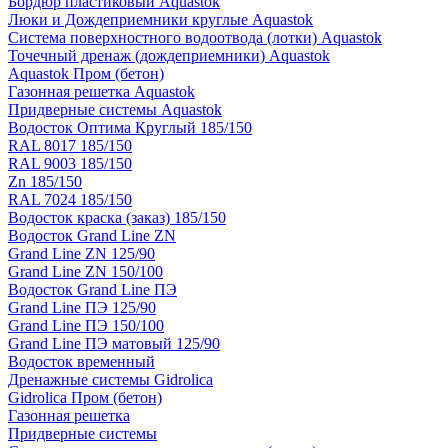
Бордюр пластиковый Aquastok
Люки и Дождеприемники круглые Aquastok
Система поверхностного водоотвода (лотки) Aquastok
Точечный дренаж (дождеприемники) Aquastok
Aquastok Пром (бетон)
Газонная решетка Aquastok
Придверные системы Aquastok
Водосток Оптима Круглый 185/150
RAL 8017 185/150
RAL 9003 185/150
Zn 185/150
RAL 7024 185/150
Водосток краска (заказ) 185/150
Водосток Grand Line ZN
Grand Line ZN 125/90
Grand Line ZN 150/100
Водосток Grand Line ПЭ
Grand Line ПЭ 125/90
Grand Line ПЭ 150/100
Grand Line ПЭ матовый 125/90
Водосток временный
Дренажные системы Gidrolica
Gidrolica Пром (бетон)
Газонная решетка
Придверные системы