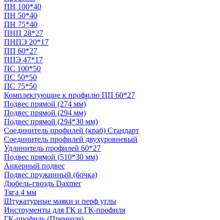
ПН 100*40
ПН 50*40
ПН 75*40
ПНП 28*27
ПНПЭ 20*17
ПП 60*27
ППЭ 47*17
ПС 100*50
ПС 50*50
ПС 75*50
Комплектующие к профилю ПП 60*27
Подвес прямой (274 мм)
Подвес прямой (294 мм)
Подвес прямой (294*30 мм)
Соединитель профилей (краб) Стандарт
Соединитель профилей двухуровневый
Удлинитель профилей 60*27
Подвес прямой (510*30 мм)
Анкерный подвес
Подвес пружинный (бочка)
Дюбель-гвоздь Daxmer
Тяга 4 мм
Штукатурные маяки и перф углы
Инструменты для ГК и ГК-профиля
ГК-профиль (Премиум)