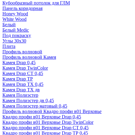
Кубообразный потолок для ГЛМ
Панель коридорная
Honey Wood
White Wood
Белый
Белый Medic
Под покраску
Углы 30х30
Плита
Профиль волновой
Профиль волновой Камея
Камея Drap 0,45
Камея Drap TwinColor
Камея Drap СТ 0,45
Камея Drap ТР
Камея Drap ТХ 0,45
Камея Drap ТХ дв
Камея Полиэстер
Камея Полиэстер дв 0,45
Камея Полиэстер матовый 0,45
Профиль волновой Квадро профи в01 Верховье
Квадро профи в01 Верховье Drap 0,45
Квадро профи в01 Верховье Drap TwinColor
Квадро профи в01 Верховье Drap СТ 0,45
Квадро профи в01 Верховье Drap ТР 0,45