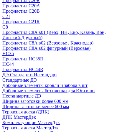
Профнастил С20R
Профнастил С20А
Профнастил С20В
C21
Профнастил С21R
C8
Профнастил С8A в01 (Верх, НН, Екб, Казань, Врн,
Ильский,Дружный)
Профнастил С8A в02 (Верховье , Краснодар)
Профнастил С8A в02 фигурный (Верховье)
HС35
Профнастил HC35R
НС44
Профнастил НС44R
ДЭ Стандарт и Нестандарт
Стандартные ДЭ
Доборные элементы кровли и забора в шт
Доборные элементы без пленки для Юга в шт
Нестандартные ДЭ
Ширина заготовки более 600 мм
Ширина заготовки менее 600 мм
Террасная доска (ДПК)
ДПК МастерДэк
Комплектующие МастерДэк
Террасная доска МастерДэк