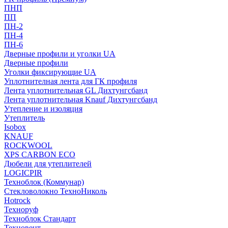
ПНП
ПП
ПН-2
ПН-4
ПН-6
Дверные профили и уголки UA
Дверные профили
Уголки фиксирующие UA
Уплотнителная лента для ГК профиля
Лента уплотнительная GL Дихтунгсбанд
Лента уплотнительная Knauf Дихтунгсбанд
Утепление и изоляция
Утеплитель
Isobox
KNAUF
ROCKWOOL
XPS CARBON ECO
Дюбели для утеплителей
LOGICPIR
Техноблок (Коммунар)
Стекловолокно ТехноНиколь
Hotrock
Технoруф
Техноблок Стандарт
Техновент