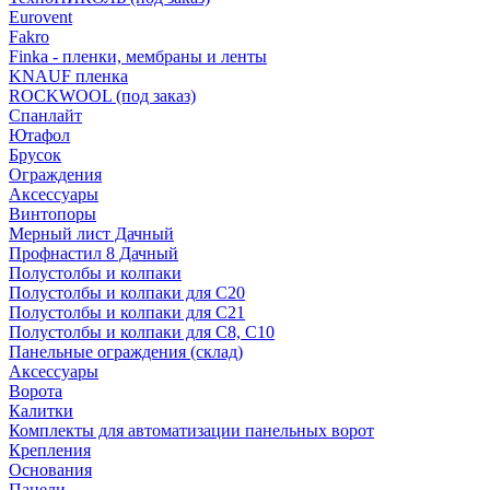
Eurovent
Fakro
Finka - пленки, мембраны и ленты
KNAUF пленка
ROCKWOOL (под заказ)
Спанлайт
Ютафол
Брусок
Ограждения
Аксессуары
Винтопоры
Мерный лист Дачный
Профнастил 8 Дачный
Полустолбы и колпаки
Полустолбы и колпаки для С20
Полустолбы и колпаки для С21
Полустолбы и колпаки для С8, С10
Панельные ограждения (склад)
Аксессуары
Ворота
Калитки
Комплекты для автоматизации панельных ворот
Крепления
Основания
Панели