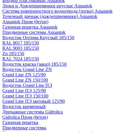
Бордюр пластиковый Aquastok
Люки и Дождеприемники круглые Aquastok
Система поверхностного водоотвода (лотки) Aquastok
Точечный дренаж (дождеприемники) Aquastok
Aquastok Пром (бетон)
Газонная решетка Aquastok
Придверные системы Aquastok
Водосток Оптима Круглый 185/150
RAL 8017 185/150
RAL 9003 185/150
Zn 185/150
RAL 7024 185/150
Водосток краска (заказ) 185/150
Водосток Grand Line ZN
Grand Line ZN 125/90
Grand Line ZN 150/100
Водосток Grand Line ПЭ
Grand Line ПЭ 125/90
Grand Line ПЭ 150/100
Grand Line ПЭ матовый 125/90
Водосток временный
Дренажные системы Gidrolica
Gidrolica Пром (бетон)
Газонная решетка
Придверные системы