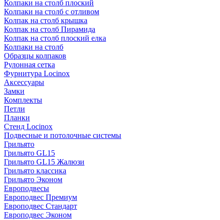
Колпаки на столб плоский
Колпаки на столб с отливом
Колпак на столб крышка
Колпак на столб Пирамида
Колпак на столб плоский елка
Колпаки на столб
Образцы колпаков
Рулонная сетка
Фурнитура Locinox
Аксессуары
Замки
Комплекты
Петли
Планки
Стенд Locinox
Подвесные и потолочные системы
Грильято
Грильято GL15
Грильято GL15 Жалюзи
Грильято классика
Грильято Эконом
Европодвесы
Европодвес Премиум
Европодвес Стандарт
Европодвес Эконом