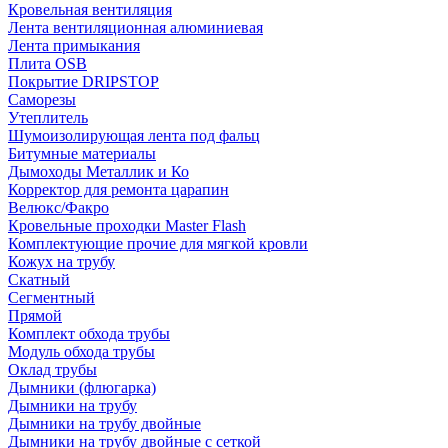
Кровельная вентиляция
Лента вентиляционная алюминиевая
Лента примыкания
Плита OSB
Покрытие DRIPSTOP
Саморезы
Утеплитель
Шумоизолирующая лента под фальц
Битумные материалы
Дымоходы Металлик и Ко
Корректор для ремонта царапин
Велюкс/Факро
Кровельные проходки Master Flash
Комплектующие прочие для мягкой кровли
Кожух на трубу
Скатный
Сегментный
Прямой
Комплект обхода трубы
Модуль обхода трубы
Оклад трубы
Дымники (флюгарка)
Дымники на трубу
Дымники на трубу двoйные
Дымники на трубу двoйные с сеткой