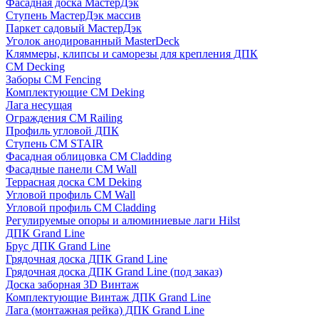
Фасадная доска МастерДэк
Ступень МастерДэк массив
Паркет садовый МастерДэк
Уголок анодированный MasterDeck
Кляммеры, клипсы и саморезы для крепления ДПК
CM Decking
Заборы CM Fencing
Комплектующие CM Deking
Лага несущая
Ограждения CM Railing
Профиль угловой ДПК
Ступень CM STAIR
Фасадная облицовка CM Cladding
Фасадные панели CM Wall
Террасная доска CM Deking
Угловой профиль CM Wall
Угловой профиль CM Cladding
Регулируемые опоры и алюминиевые лаги Hilst
ДПК Grand Line
Брус ДПК Grand Line
Грядочная доска ДПК Grand Line
Грядочная доска ДПК Grand Line (под заказ)
Доска заборная 3D Винтаж
Комплектующие Винтаж ДПК Grand Line
Лага (монтажная рейка) ДПК Grand Line