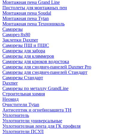
Монтажная пена Grand Linе
Пистолеты для монтажных пен
Монтажная пена Soudal
Монтажная пена Tytan
Монтажная пена Технониколь
Саморезы
Саморез 8х80
Заклепки Daxmer
Саморезы ПШ и ПШС
Саморезы для забора
Саморезы для кляммеров
Саморезы для крюков водостока
Саморезы для сэндвич-панелей Daxmer Pro
Саморезы для сэндвич-панелей Стандарт
Саморезы Стандарт
Daxmer
Саморезы по металлу GrandLine
Строительная химия
Неомид
Очистители Tytan
Антисептик и огнебиозащита ТН
Уплотнитель
Уплотнители универсальные
Уплотнителная лента для ГК профиля
Уплотнители ПСУЛ