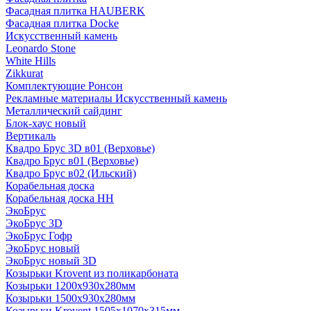
Фасадная плитка HAUBERK
Фасадная плитка Docke
Искусственный камень
Leonardo Stone
White Hills
Zikkurat
Комплектующие Ронсон
Рекламные материалы Искусственный камень
Металлический сайдинг
Блок-хаус новый
Вертикаль
Квадро Брус 3D в01 (Верховье)
Квадро Брус в01 (Верховье)
Квадро Брус в02 (Ильский)
Корабельная доска
Корабельная доска НН
ЭкоБрус
ЭкоБрус 3D
ЭкоБрус Гофр
ЭкоБрус новый
ЭкоБрус новый 3D
Козырьки Krovent из поликарбоната
Козырьки 1200х930х280мм
Козырьки 1500х930х280мм
Козырьки Krovent 1505х1070х315мм