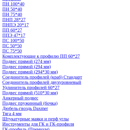
ПН 100*40
ПН 50*40
ПН 75*40
ПНП 28*27
ПНПЭ 20*17
ПП 60*27
ППЭ 47*17
ПС 100*50
ПС 50*50
ПС 75*50
Комплектующие к профилю ПП 60*27
Подвес прямой (274 мм)
Подвес прямой (294 мм)
Подвес прямой (294*30 мм)
Соединитель профилей (краб) Стандарт
Соединитель профилей двухуровневый
Удлинитель профилей 60*27
Подвес прямой (510*30 мм)
Анкерный подвес
Подвес пружинный (бочка)
Дюбель-гвоздь Daxmer
Тяга 4 мм
Штукатурные маяки и перф углы
Инструменты для ГК и ГК-профиля
ГК-профиль (Премиум)