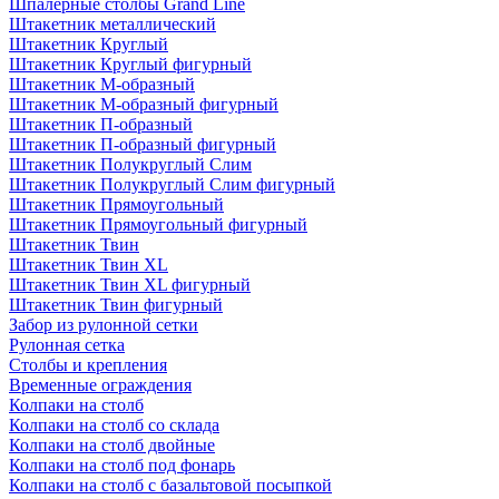
Шпалерные столбы Grand Line
Штакетник металлический
Штакетник Круглый
Штакетник Круглый фигурный
Штакетник М-образный
Штакетник М-образный фигурный
Штакетник П-образный
Штакетник П-образный фигурный
Штакетник Полукруглый Слим
Штакетник Полукруглый Слим фигурный
Штакетник Прямоугольный
Штакетник Прямоугольный фигурный
Штакетник Твин
Штакетник Твин XL
Штакетник Твин XL фигурный
Штакетник Твин фигурный
Забор из рулонной сетки
Рулонная сетка
Столбы и крепления
Временные ограждения
Колпаки на столб
Колпаки на столб со склада
Колпаки на столб двoйные
Колпаки на столб под фонарь
Колпаки на столб с базальтовой посыпкой