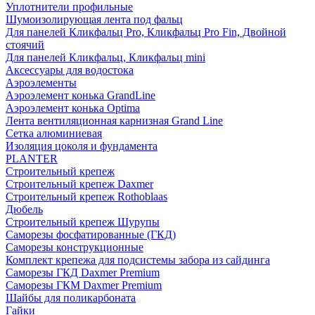
Уплотнители профильные
Шумоизолирующая лента под фальц
Для панелей Кликфальц Pro, Кликфальц Pro Fin, Двойной
стоячий
Для панелей Кликфальц, Кликфальц mini
Аксессуары для водостока
Аэроэлементы
Аэроэлемент конька GrandLine
Аэроэлемент конька Optima
Лента вентиляционная карнизная Grand Line
Сетка алюминиевая
Изоляция цоколя и фундамента
PLANTER
Строительный крепеж
Строительный крепеж Daxmer
Строительный крепеж Rothoblaas
Дюбель
Строительный крепеж Шурупы
Саморeзы фосфатированные (ГКД)
Саморезы конструкционные
Комплект крепежа для подсистемы забора из сайдинга
Саморезы ГКД Daxmer Premium
Саморезы ГКМ Daxmer Premium
Шайбы для поликарбоната
Гайки