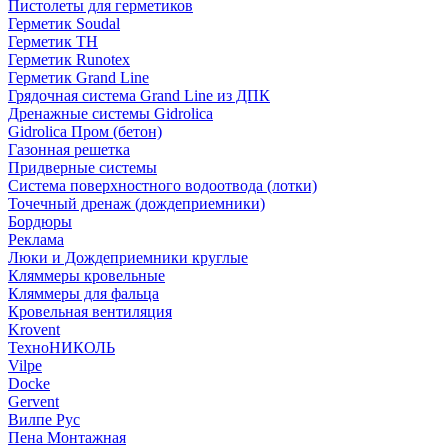
Пистолеты для герметиков
Герметик Soudal
Герметик ТН
Герметик Runotex
Герметик Grand Line
Грядочная система Grand Line из ДПК
Дренажные системы Gidrolica
Gidrolica Пром (бетон)
Газонная решетка
Придверные системы
Система поверхностного водоотвода (лотки)
Точечный дренаж (дождеприемники)
Бордюры
Рекламa
Люки и Дождеприемники круглые
Кляммеры кровельные
Кляммеры для фальца
Кровельная вентиляция
Krovent
ТехноНИКОЛЬ
Vilpe
Docke
Gervent
Вилпе Рус
Пена Монтажнaя