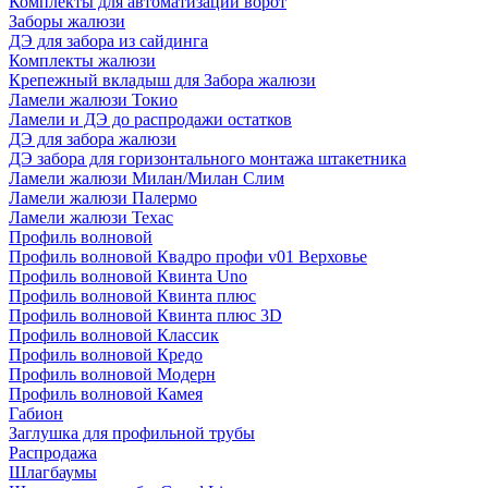
Комплекты для автоматизации ворот
Заборы жалюзи
ДЭ для забора из сайдинга
Комплекты жалюзи
Крепежный вкладыш для Забора жалюзи
Ламели жалюзи Токио
Ламели и ДЭ до распродажи остатков
ДЭ для забора жалюзи
ДЭ забора для горизонтального монтажа штакетника
Ламели жалюзи Милан/Милан Слим
Ламели жалюзи Палермо
Ламели жалюзи Техас
Профиль волновой
Профиль волновой Квадро профи v01 Верховье
Профиль волновой Квинта Uno
Профиль волновой Квинта плюс
Профиль волновой Квинта плюс 3D
Профиль волновой Классик
Профиль волновой Кредо
Профиль волновой Модерн
Профиль волновой Камея
Габион
Заглушка для профильной трубы
Распродажа
Шлагбаумы