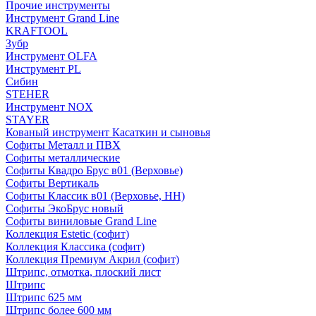
Прочие инструменты
Инструмент Grand Line
KRAFTOOL
Зубр
Инструмент OLFA
Инструмент PL
Сибин
STEHER
Инструмент NOX
STAYER
Кованый инструмент Касаткин и сыновья
Софиты Металл и ПВХ
Софиты металлические
Софиты Квадро Брус в01 (Верховье)
Софиты Вертикаль
Софиты Классик в01 (Верховье, НН)
Софиты ЭкоБрус новый
Софиты виниловые Grand Line
Коллекция Estetic (софит)
Коллекция Классика (софит)
Коллекция Премиум Акрил (софит)
Штрипс, отмотка, плоский лист
Штрипс
Штрипс 625 мм
Штрипс более 600 мм