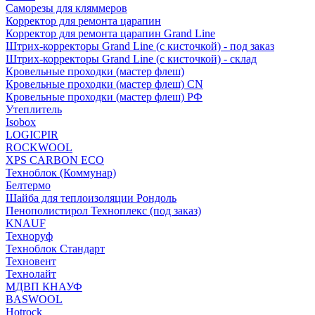
Саморезы для кляммеров
Корректор для ремонта царапин
Корректор для ремонта царапин Grand Line
Штрих-корректоры Grand Line (с кисточкой) - под заказ
Штрих-корректоры Grand Line (с кисточкой) - склад
Кровельные проходки (мастер флеш)
Кровельные проходки (мастер флеш) CN
Кровельные проходки (мастер флеш) РФ
Утеплитель
Isobox
LOGICPIR
ROCKWOOL
XPS CARBON ECO
Техноблок (Коммунар)
Белтермо
Шайба для теплоизоляции Рондоль
Пенополистирол Техноплекс (под заказ)
KNАUF
Технoруф
Техноблок Стандарт
Техновент
Технолайт
МДВП КНАУФ
BASWOOL
Hotrock