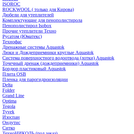
ISOROC
ROCKWOOL ( только для Кирова)
Дюбели для утеплителей
Комплектующие для пенополистирола
Пенополистирол Isobox
Прочие утеплители Техно
Русатом (Юматекс)
Технофас
Дренажные системы Aquastok
Люки и Дождеприемники круглые Aquastok
Система поверхностного водоотвода (лотки) Aquastok
Точечный дренаж (дождеприемники) Aquastok
Бордюр пластиковый Aquastok
Плита OSB
Пленка для парогидроизоляции
Delta
Folder
Grand Line
Optima
Tegola
Tyvek
Изоспан
Ондутис
Ситко
ТехноНИКОЛЬ (под заказ)