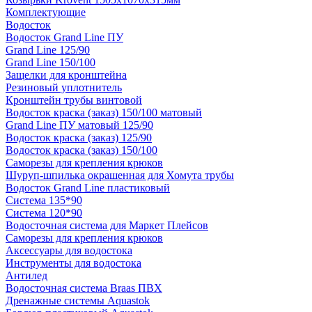
Комплектующие
Водосток
Водосток Grand Line ПУ
Grand Line 125/90
Grand Line 150/100
Защелки для кронштейна
Резиновый уплотнитель
Кронштейн трубы винтовой
Водосток краска (заказ) 150/100 матовый
Grand Line ПУ матовый 125/90
Водосток краска (заказ) 125/90
Водосток краска (заказ) 150/100
Саморезы для крепления крюков
Шуруп-шпилька окрашенная для Хомута трубы
Водосток Grand Line пластиковый
Система 135*90
Система 120*90
Водосточная система для Маркет Плейсов
Саморезы для крепления крюков
Аксессуары для водостока
Инструменты для водостока
Антилед
Водосточная система Braas ПВХ
Дренажные системы Aquastok