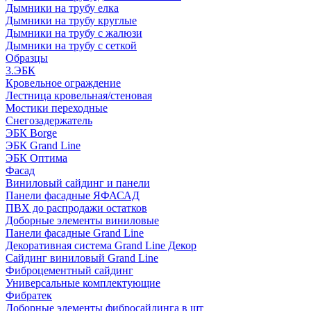
Дымники на трубу елка
Дымники на трубу круглые
Дымники на трубу с жалюзи
Дымники на трубу с сеткой
Образцы
3.ЭБК
Кровельное ограждение
Лестница кровельная/стеновая
Мостики переходные
Снегозадержатель
ЭБК Borge
ЭБК Grand Line
ЭБК Оптима
Фасад
Виниловый сайдинг и панели
Панели фасадные ЯФАСАД
ПВХ до распродажи остатков
Доборные элементы виниловые
Панели фасадные Grand Line
Декоративная система Grand Line Декор
Сайдинг виниловый Grand Line
Фиброцементный сайдинг
Универсальные комплектующие
Фибратек
Доборные элементы фибросайдинга в шт