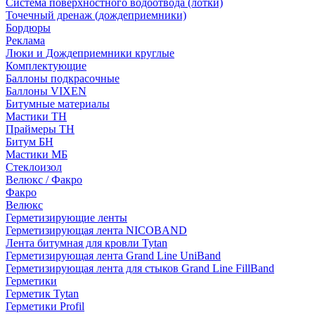
Система поверхностного водоотвода (лотки)
Точечный дренаж (дождеприемники)
Бордюры
Рекламa
Люки и Дождеприемники круглые
Комплектующие
Баллоны подкрасочные
Баллоны VIXEN
Битумные материалы
Мастики ТН
Праймеры ТН
Битум БН
Мастики МБ
Стеклоизол
Велюкс / Факро
Факро
Велюкс
Герметизирующие ленты
Герметизирующая лента NICOBAND
Лента битумная для кровли Tytan
Герметизирующая лента Grand Line UniBand
Герметизирующая лента для стыков Grand Line FillBand
Герметики
Герметик Tytan
Герметики Profil