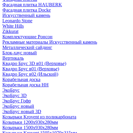
Фасадная плитка HAUBERK
Фасадная плитка Docke
Искусственный камень
Leonardo Stone
White Hills
Zikkurat
Комплектующие Ронсон
Рекламные материалы Искусственный камень
Металлический сайдинг
Блок-хаус новый
Вертикаль
Квадро Брус 3D в01 (Верховье)
Квадро Брус в01 (Верховье)
Квадро Брус в02 (Ильский)
Корабельная доска
Корабельная доска НН
ЭкоБрус
ЭкоБрус 3D
ЭкоБрус Гофр
ЭкоБрус новый
ЭкоБрус новый 3D
Козырьки Krovent из поликарбоната
Козырьки 1200х930х280мм
Козырьки 1500х930х280мм
Козырьки Krovent 1505х1070х315мм