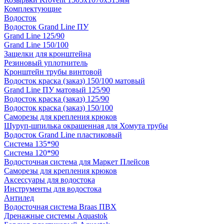
Комплектующие
Водосток
Водосток Grand Line ПУ
Grand Line 125/90
Grand Line 150/100
Защелки для кронштейна
Резиновый уплотнитель
Кронштейн трубы винтовой
Водосток краска (заказ) 150/100 матовый
Grand Line ПУ матовый 125/90
Водосток краска (заказ) 125/90
Водосток краска (заказ) 150/100
Саморезы для крепления крюков
Шуруп-шпилька окрашенная для Хомута трубы
Водосток Grand Line пластиковый
Система 135*90
Система 120*90
Водосточная система для Маркет Плейсов
Саморезы для крепления крюков
Аксессуары для водостока
Инструменты для водостока
Антилед
Водосточная система Braas ПВХ
Дренажные системы Aquastok