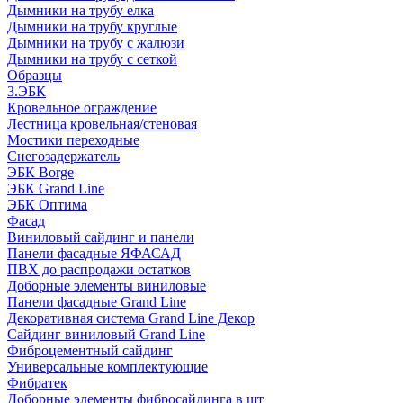
Дымники на трубу елка
Дымники на трубу круглые
Дымники на трубу с жалюзи
Дымники на трубу с сеткой
Образцы
3.ЭБК
Кровельное ограждение
Лестница кровельная/стеновая
Мостики переходные
Снегозадержатель
ЭБК Borge
ЭБК Grand Line
ЭБК Оптима
Фасад
Виниловый сайдинг и панели
Панели фасадные ЯФАСАД
ПВХ до распродажи остатков
Доборные элементы виниловые
Панели фасадные Grand Line
Декоративная система Grand Line Декор
Сайдинг виниловый Grand Line
Фиброцементный сайдинг
Универсальные комплектующие
Фибратек
Доборные элементы фибросайдинга в шт