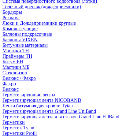
Система поверхностного водоотвода (лотки)
Точечный дренаж (дождеприемники)
Бордюры
Рекламa
Люки и Дождеприемники круглые
Комплектующие
Баллоны подкрасочные
Баллоны VIXEN
Битумные материалы
Мастики ТН
Праймеры ТН
Битум БН
Мастики МБ
Стеклоизол
Велюкс / Факро
Факро
Велюкс
Герметизирующие ленты
Герметизирующая лента NICOBAND
Лента битумная для кровли Tytan
Герметизирующая лента Grand Line UniBand
Герметизирующая лента для стыков Grand Line FillBand
Герметики
Герметик Tytan
Герметики Profil