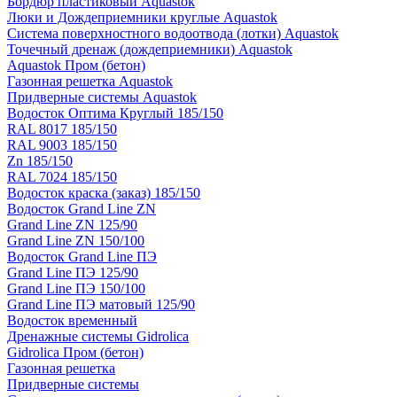
Бордюр пластиковый Aquastok
Люки и Дождеприемники круглые Aquastok
Система поверхностного водоотвода (лотки) Aquastok
Точечный дренаж (дождеприемники) Aquastok
Aquastok Пром (бетон)
Газонная решетка Aquastok
Придверные системы Aquastok
Водосток Оптима Круглый 185/150
RAL 8017 185/150
RAL 9003 185/150
Zn 185/150
RAL 7024 185/150
Водосток краска (заказ) 185/150
Водосток Grand Line ZN
Grand Line ZN 125/90
Grand Line ZN 150/100
Водосток Grand Line ПЭ
Grand Line ПЭ 125/90
Grand Line ПЭ 150/100
Grand Line ПЭ матовый 125/90
Водосток временный
Дренажные системы Gidrolica
Gidrolica Пром (бетон)
Газонная решетка
Придверные системы