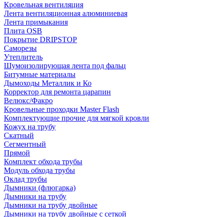
Кровельная вентиляция
Лента вентиляционная алюминиевая
Лента примыкания
Плита OSB
Покрытие DRIPSTOP
Саморезы
Утеплитель
Шумоизолирующая лента под фальц
Битумные материалы
Дымоходы Металлик и Ко
Корректор для ремонта царапин
Велюкс/Факро
Кровельные проходки Master Flash
Комплектующие прочие для мягкой кровли
Кожух на трубу
Скатный
Сегментный
Прямой
Комплект обхода трубы
Модуль обхода трубы
Оклад трубы
Дымники (флюгарка)
Дымники на трубу
Дымники на трубу двoйные
Дымники на трубу двoйные с сеткой