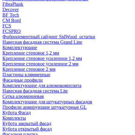
FibraPlank
Decover
BF Tech
CM Bord
FCS
FCSPRO
Фиброцементный сайдинг SidWood_остатки
Навесная фасадная система Grand Line
Комплектующие
Крепление стеновое 1,2 мм
Крепление стеновое усиленное 1,2 мм
Крепление стеновое усиленное 2 мм
Крепление стеновое 2 мм
Пластины кляммерные
Фасадные профили
Комплектующие для алюмокомпозита
Навесная фасадная система Lite
Сетка алюминиевая
Комплектующие для штукатурных фасадов
Профили армирующие штукатурные GL
Кубота Фасад
Комплекты
Кубота закрытый фасад
Кубота открытый фасад
Фасадная плитка