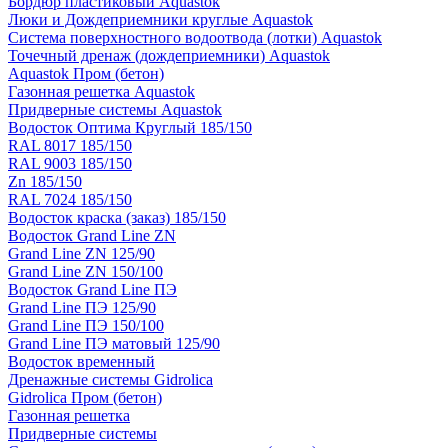
Бордюр пластиковый Aquastok
Люки и Дождеприемники круглые Aquastok
Система поверхностного водоотвода (лотки) Aquastok
Точечный дренаж (дождеприемники) Aquastok
Aquastok Пром (бетон)
Газонная решетка Aquastok
Придверные системы Aquastok
Водосток Оптима Круглый 185/150
RAL 8017 185/150
RAL 9003 185/150
Zn 185/150
RAL 7024 185/150
Водосток краска (заказ) 185/150
Водосток Grand Line ZN
Grand Line ZN 125/90
Grand Line ZN 150/100
Водосток Grand Line ПЭ
Grand Line ПЭ 125/90
Grand Line ПЭ 150/100
Grand Line ПЭ матовый 125/90
Водосток временный
Дренажные системы Gidrolica
Gidrolica Пром (бетон)
Газонная решетка
Придверные системы