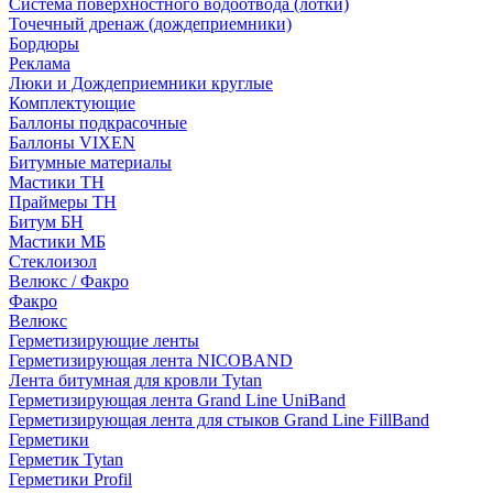
Система поверхностного водоотвода (лотки)
Точечный дренаж (дождеприемники)
Бордюры
Рекламa
Люки и Дождеприемники круглые
Комплектующие
Баллоны подкрасочные
Баллоны VIXEN
Битумные материалы
Мастики ТН
Праймеры ТН
Битум БН
Мастики МБ
Стеклоизол
Велюкс / Факро
Факро
Велюкс
Герметизирующие ленты
Герметизирующая лента NICOBAND
Лента битумная для кровли Tytan
Герметизирующая лента Grand Line UniBand
Герметизирующая лента для стыков Grand Line FillBand
Герметики
Герметик Tytan
Герметики Profil