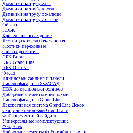
Дымники на трубу елка
Дымники на трубу круглые
Дымники на трубу с жалюзи
Дымники на трубу с сеткой
Образцы
3.ЭБК
Кровельное ограждение
Лестница кровельная/стеновая
Мостики переходные
Снегозадержатель
ЭБК Borge
ЭБК Grand Line
ЭБК Оптима
Фасад
Виниловый сайдинг и панели
Панели фасадные ЯФАСАД
ПВХ до распродажи остатков
Доборные элементы виниловые
Панели фасадные Grand Line
Декоративная система Grand Line Декор
Сайдинг виниловый Grand Line
Фиброцементный сайдинг
Универсальные комплектующие
Фибратек
Доборные элементы фибросайдинга в шт