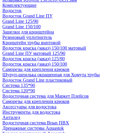
Комплектующие
Водосток
Водосток Grand Line ПУ
Grand Line 125/90
Grand Line 150/100
Защелки для кронштейна
Резиновый уплотнитель
Кронштейн трубы винтовой
Водосток краска (заказ) 150/100 матовый
Grand Line ПУ матовый 125/90
Водосток краска (заказ) 125/90
Водосток краска (заказ) 150/100
Саморезы для крепления крюков
Шуруп-шпилька окрашенная для Хомута трубы
Водосток Grand Line пластиковый
Система 135*90
Система 120*90
Водосточная система для Маркет Плейсов
Саморезы для крепления крюков
Аксессуары для водостока
Инструменты для водостока
Антилед
Водосточная система Braas ПВХ
Дренажные системы Aquastok