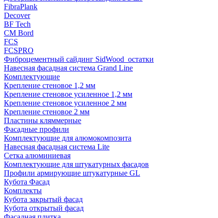
FibraPlank
Decover
BF Tech
CM Bord
FCS
FCSPRO
Фиброцементный сайдинг SidWood_остатки
Навесная фасадная система Grand Line
Комплектующие
Крепление стеновое 1,2 мм
Крепление стеновое усиленное 1,2 мм
Крепление стеновое усиленное 2 мм
Крепление стеновое 2 мм
Пластины кляммерные
Фасадные профили
Комплектующие для алюмокомпозита
Навесная фасадная система Lite
Сетка алюминиевая
Комплектующие для штукатурных фасадов
Профили армирующие штукатурные GL
Кубота Фасад
Комплекты
Кубота закрытый фасад
Кубота открытый фасад
Фасадная плитка