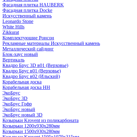
Фасадная плитка HAUBERK
Фасадная плитка Docke
Искусственный камень
Leonardo Stone
White Hills
Zikkurat
Комплектующие Ронсон
Рекламные материалы Искусственный камень
Металлический сайдинг
Блок-хаус новый
Вертикаль
Квадро Брус 3D в01 (Верховье)
Квадро Брус в01 (Верховье)
Квадро Брус в02 (Ильский)
Корабельная доска
Корабельная доска НН
ЭкоБрус
ЭкоБрус 3D
ЭкоБрус Гофр
ЭкоБрус новый
ЭкоБрус новый 3D
Козырьки Krovent из поликарбоната
Козырьки 1200х930х280мм
Козырьки 1500х930х280мм
Козырьки Krovent 1505х1070х315мм