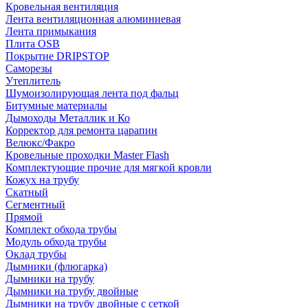
Кровельная вентиляция
Лента вентиляционная алюминиевая
Лента примыкания
Плита OSB
Покрытие DRIPSTOP
Саморезы
Утеплитель
Шумоизолирующая лента под фальц
Битумные материалы
Дымоходы Металлик и Ко
Корректор для ремонта царапин
Велюкс/Факро
Кровельные проходки Master Flash
Комплектующие прочие для мягкой кровли
Кожух на трубу
Скатный
Сегментный
Прямой
Комплект обхода трубы
Модуль обхода трубы
Оклад трубы
Дымники (флюгарка)
Дымники на трубу
Дымники на трубу двoйные
Дымники на трубу двoйные с сеткой