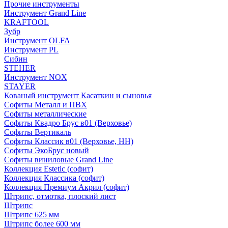
Прочие инструменты
Инструмент Grand Line
KRAFTOOL
Зубр
Инструмент OLFA
Инструмент PL
Сибин
STEHER
Инструмент NOX
STAYER
Кованый инструмент Касаткин и сыновья
Софиты Металл и ПВХ
Софиты металлические
Софиты Квадро Брус в01 (Верховье)
Софиты Вертикаль
Софиты Классик в01 (Верховье, НН)
Софиты ЭкоБрус новый
Софиты виниловые Grand Line
Коллекция Estetic (софит)
Коллекция Классика (софит)
Коллекция Премиум Акрил (софит)
Штрипс, отмотка, плоский лист
Штрипс
Штрипс 625 мм
Штрипс более 600 мм