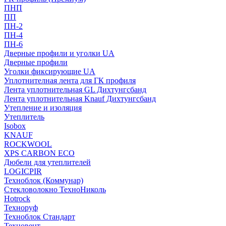
ПНП
ПП
ПН-2
ПН-4
ПН-6
Дверные профили и уголки UA
Дверные профили
Уголки фиксирующие UA
Уплотнителная лента для ГК профиля
Лента уплотнительная GL Дихтунгсбанд
Лента уплотнительная Knauf Дихтунгсбанд
Утепление и изоляция
Утеплитель
Isobox
KNAUF
ROCKWOOL
XPS CARBON ECO
Дюбели для утеплителей
LOGICPIR
Техноблок (Коммунар)
Стекловолокно ТехноНиколь
Hotrock
Технoруф
Техноблок Стандарт
Техновент