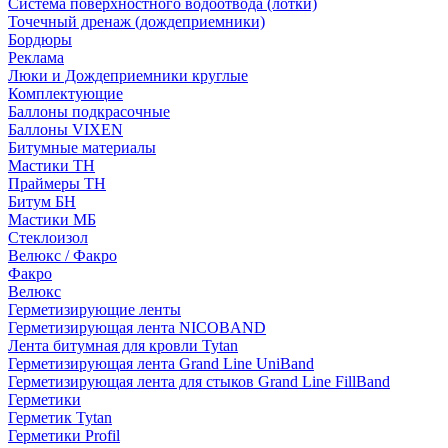
Система поверхностного водоотвода (лотки)
Точечный дренаж (дождеприемники)
Бордюры
Рекламa
Люки и Дождеприемники круглые
Комплектующие
Баллоны подкрасочные
Баллоны VIXEN
Битумные материалы
Мастики ТН
Праймеры ТН
Битум БН
Мастики МБ
Стеклоизол
Велюкс / Факро
Факро
Велюкс
Герметизирующие ленты
Герметизирующая лента NICOBAND
Лента битумная для кровли Tytan
Герметизирующая лента Grand Line UniBand
Герметизирующая лента для стыков Grand Line FillBand
Герметики
Герметик Tytan
Герметики Profil