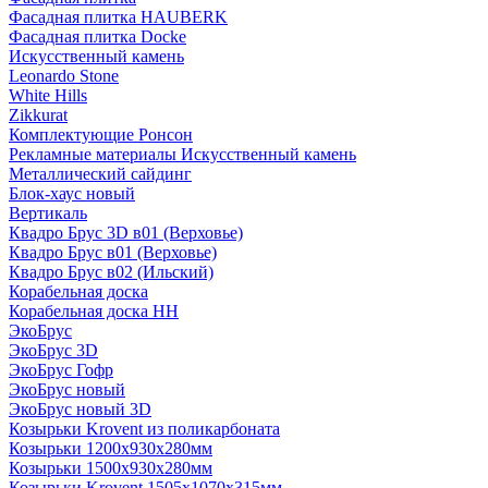
Фасадная плитка HAUBERK
Фасадная плитка Docke
Искусственный камень
Leonardo Stone
White Hills
Zikkurat
Комплектующие Ронсон
Рекламные материалы Искусственный камень
Металлический сайдинг
Блок-хаус новый
Вертикаль
Квадро Брус 3D в01 (Верховье)
Квадро Брус в01 (Верховье)
Квадро Брус в02 (Ильский)
Корабельная доска
Корабельная доска НН
ЭкоБрус
ЭкоБрус 3D
ЭкоБрус Гофр
ЭкоБрус новый
ЭкоБрус новый 3D
Козырьки Krovent из поликарбоната
Козырьки 1200х930х280мм
Козырьки 1500х930х280мм
Козырьки Krovent 1505х1070х315мм