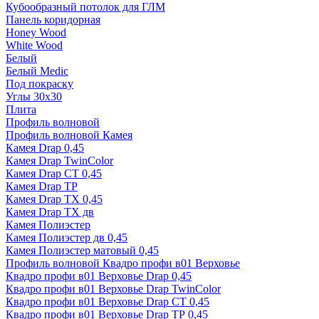
Кубообразный потолок для ГЛМ
Панель коридорная
Honey Wood
White Wood
Белый
Белый Medic
Под покраску
Углы 30х30
Плита
Профиль волновой
Профиль волновой Камея
Камея Drap 0,45
Камея Drap TwinColor
Камея Drap СТ 0,45
Камея Drap ТР
Камея Drap ТХ 0,45
Камея Drap ТХ дв
Камея Полиэстер
Камея Полиэстер дв 0,45
Камея Полиэстер матовый 0,45
Профиль волновой Квадро профи в01 Верховье
Квадро профи в01 Верховье Drap 0,45
Квадро профи в01 Верховье Drap TwinColor
Квадро профи в01 Верховье Drap СТ 0,45
Квадро профи в01 Верховье Drap ТР 0,45