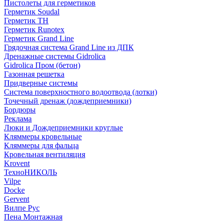
Пистолеты для герметиков
Герметик Soudal
Герметик ТН
Герметик Runotex
Герметик Grand Line
Грядочная система Grand Line из ДПК
Дренажные системы Gidrolica
Gidrolica Пром (бетон)
Газонная решетка
Придверные системы
Система поверхностного водоотвода (лотки)
Точечный дренаж (дождеприемники)
Бордюры
Рекламa
Люки и Дождеприемники круглые
Кляммеры кровельные
Кляммеры для фальца
Кровельная вентиляция
Krovent
ТехноНИКОЛЬ
Vilpe
Docke
Gervent
Вилпе Рус
Пена Монтажнaя