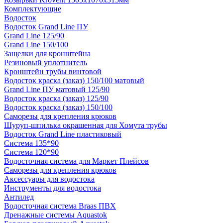
Комплектующие
Водосток
Водосток Grand Line ПУ
Grand Line 125/90
Grand Line 150/100
Защелки для кронштейна
Резиновый уплотнитель
Кронштейн трубы винтовой
Водосток краска (заказ) 150/100 матовый
Grand Line ПУ матовый 125/90
Водосток краска (заказ) 125/90
Водосток краска (заказ) 150/100
Саморезы для крепления крюков
Шуруп-шпилька окрашенная для Хомута трубы
Водосток Grand Line пластиковый
Система 135*90
Система 120*90
Водосточная система для Маркет Плейсов
Саморезы для крепления крюков
Аксессуары для водостока
Инструменты для водостока
Антилед
Водосточная система Braas ПВХ
Дренажные системы Aquastok