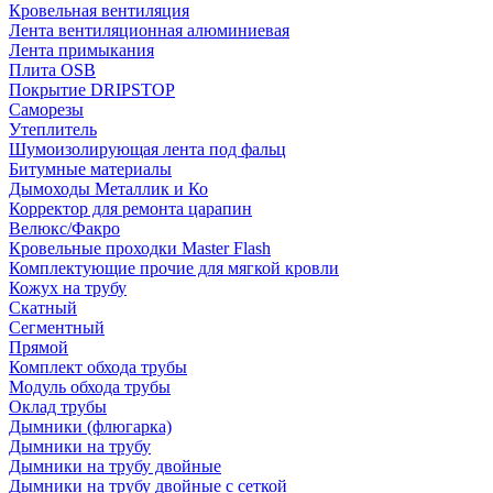
Кровельная вентиляция
Лента вентиляционная алюминиевая
Лента примыкания
Плита OSB
Покрытие DRIPSTOP
Саморезы
Утеплитель
Шумоизолирующая лента под фальц
Битумные материалы
Дымоходы Металлик и Ко
Корректор для ремонта царапин
Велюкс/Факро
Кровельные проходки Master Flash
Комплектующие прочие для мягкой кровли
Кожух на трубу
Скатный
Сегментный
Прямой
Комплект обхода трубы
Модуль обхода трубы
Оклад трубы
Дымники (флюгарка)
Дымники на трубу
Дымники на трубу двoйные
Дымники на трубу двoйные с сеткой