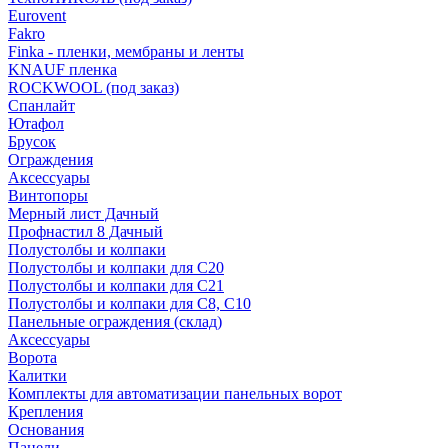
Eurovent
Fakro
Finka - пленки, мембраны и ленты
KNAUF пленка
ROCKWOOL (под заказ)
Спанлайт
Ютафол
Брусок
Ограждения
Аксессуары
Винтопоры
Мерный лист Дачный
Профнастил 8 Дачный
Полустолбы и колпаки
Полустолбы и колпаки для С20
Полустолбы и колпаки для С21
Полустолбы и колпаки для С8, С10
Панельные ограждения (склад)
Аксессуары
Ворота
Калитки
Комплекты для автоматизации панельных ворот
Крепления
Основания
Панели