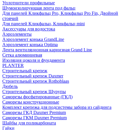
Уплотнители профильные
Шумоизолирующая лента под фальц
Для панелей Кликфальц Pro, Кликфальц Pro Fin, Двойной
стоячий
Для панелей Кликфальц, Кликфальц mini
Аксессуары для водостока
Аэроэлементы
Аэроэлемент конька GrandLine
Аэроэлемент конька Optima
Лента вентиляционная карнизная Grand Line
Сетка алюминиевая
Изоляция цоколя и фундамента
PLANTER
Строительный крепеж
Строительный крепеж Daxmer
Строительный крепеж Rothoblaas
Дюбель
Строительный крепеж Шурупы
Саморeзы фосфатированные (ГКД)
Саморезы конструкционные
Комплект крепежа для подсистемы забора из сайдинга
Саморезы ГКД Daxmer Premium
Саморезы ГКМ Daxmer Premium
Шайбы для поликарбоната
Гайки