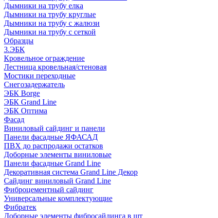
Дымники на трубу елка
Дымники на трубу круглые
Дымники на трубу с жалюзи
Дымники на трубу с сеткой
Образцы
3.ЭБК
Кровельное ограждение
Лестница кровельная/стеновая
Мостики переходные
Снегозадержатель
ЭБК Borge
ЭБК Grand Line
ЭБК Оптима
Фасад
Виниловый сайдинг и панели
Панели фасадные ЯФАСАД
ПВХ до распродажи остатков
Доборные элементы виниловые
Панели фасадные Grand Line
Декоративная система Grand Line Декор
Сайдинг виниловый Grand Line
Фиброцементный сайдинг
Универсальные комплектующие
Фибратек
Доборные элементы фибросайдинга в шт