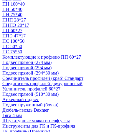
ПН 100*40
ПН 50*40
ПН 75*40
ПНП 28*27
ПНПЭ 20*17
ПП 60*27
ППЭ 47*17
ПС 100*50
ПС 50*50
ПС 75*50
Комплектующие к профилю ПП 60*27
Подвес прямой (274 мм)
Подвес прямой (294 мм)
Подвес прямой (294*30 мм)
Соединитель профилей (краб) Стандарт
Соединитель профилей двухуровневый
Удлинитель профилей 60*27
Подвес прямой (510*30 мм)
Анкерный подвес
Подвес пружинный (бочка)
Дюбель-гвоздь Daxmer
Тяга 4 мм
Штукатурные маяки и перф углы
Инструменты для ГК и ГК-профиля
ГК-профиль (Премиум)