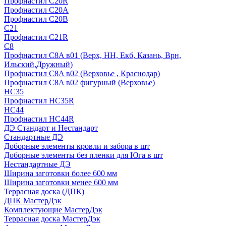
Профнастил С20R
Профнастил С20А
Профнастил С20В
C21
Профнастил С21R
C8
Профнастил С8A в01 (Верх, НН, Екб, Казань, Врн,
Ильский,Дружный)
Профнастил С8A в02 (Верховье , Краснодар)
Профнастил С8A в02 фигурный (Верховье)
HС35
Профнастил HC35R
НС44
Профнастил НС44R
ДЭ Стандарт и Нестандарт
Стандартные ДЭ
Доборные элементы кровли и забора в шт
Доборные элементы без пленки для Юга в шт
Нестандартные ДЭ
Ширина заготовки более 600 мм
Ширина заготовки менее 600 мм
Террасная доска (ДПК)
ДПК МастерДэк
Комплектующие МастерДэк
Террасная доска МастерДэк