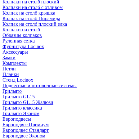
Колпаки на столб плоский
Колпаки на столб с отливом
Колпак на столб крышка
Колпак на столб Пирамида
Колпак на столб плоский елка
Колпаки на столб
Образцы колпаков
Рулонная сетка
Фурнитура Locinox
Аксессуары
Замки
Комплекты
Петли
Планки
Стенд Locinox
Подвесные и потолочные системы
Грильято
Грильято GL15
Грильято GL15 Жалюзи
Грильято классика
Грильято Эконом
Европодвесы
Европодвес Премиум
Европодвес Стандарт
Европодвес Эконом