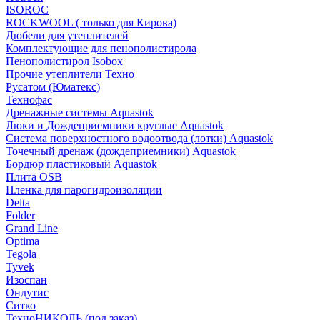
ISOROC
ROCKWOOL ( только для Кирова)
Дюбели для утеплителей
Комплектующие для пенополистирола
Пенополистирол Isobox
Прочие утеплители Техно
Русатом (Юматекс)
Технофас
Дренажные системы Aquastok
Люки и Дождеприемники круглые Aquastok
Система поверхностного водоотвода (лотки) Aquastok
Точечный дренаж (дождеприемники) Aquastok
Бордюр пластиковый Aquastok
Плита OSB
Пленка для парогидроизоляции
Delta
Folder
Grand Line
Optima
Tegola
Tyvek
Изоспан
Ондутис
Ситко
ТехноНИКОЛЬ (под заказ)