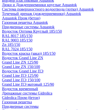
Бордюр пластиковый Aquastok
Люки и Дождеприемники круглые Aquastok
Система поверхностного водоотвода (лотки) Aquastok
Точечный дренаж (дождеприемники) Aquastok
Aquastok Пром (бетон)
Газонная решетка Aquastok
Придверные системы Aquastok
Водосток Оптима Круглый 185/150
RAL 8017 185/150
RAL 9003 185/150
Zn 185/150
RAL 7024 185/150
Водосток краска (заказ) 185/150
Водосток Grand Line ZN
Grand Line ZN 125/90
Grand Line ZN 150/100
Водосток Grand Line ПЭ
Grand Line ПЭ 125/90
Grand Line ПЭ 150/100
Grand Line ПЭ матовый 125/90
Водосток временный
Дренажные системы Gidrolica
Gidrolica Пром (бетон)
Газонная решетка
Придверные системы