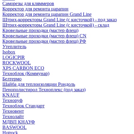
Саморезы для кляммеров
Корректор для ремонта царапин
Корректор для ремонта царапин Grand Line
Штрих-корректоры Grand Line (с кисточкой) - под заказ
Штрих-корректоры Grand Line (с кисточкой) - склад
Кровельные проходки (мастер флеш)
Кровельные проходки (мастер флеш) CN
Кровельные проходки (мастер флеш) РФ
Утеплитель
Isobox
LOGICPIR
ROCKWOOL
XPS CARBON ECO
Техноблок (Коммунар)
Белтермо
Шайба для теплоизоляции Рондоль
Пенополистирол Техноплекс (под заказ)
KNАUF
Технoруф
Техноблок Стандарт
Техновент
Технолайт
МДВП КНАУФ
BASWOOL
Hotrock