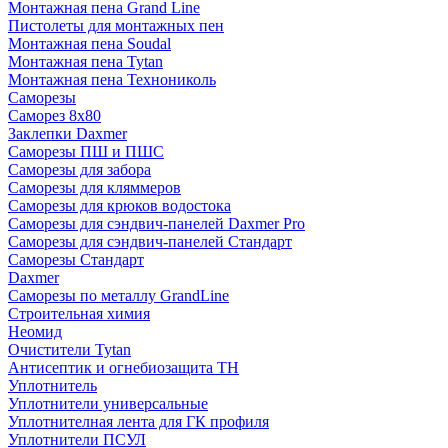
Монтажная пена Grand Linе
Пистолеты для монтажных пен
Монтажная пена Soudal
Монтажная пена Tytan
Монтажная пена Технониколь
Саморезы
Саморез 8х80
Заклепки Daxmer
Саморезы ПШ и ПШС
Саморезы для забора
Саморезы для кляммеров
Саморезы для крюков водостока
Саморезы для сэндвич-панелей Daxmer Pro
Саморезы для сэндвич-панелей Стандарт
Саморезы Стандарт
Daxmer
Саморезы по металлу GrandLine
Строительная химия
Неомид
Очистители Tytan
Антисептик и огнебиозащита ТН
Уплотнитель
Уплотнители универсальные
Уплотнителная лента для ГК профиля
Уплотнители ПСУЛ