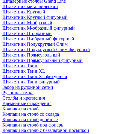
Шпалерные столбы Grand Line
Штакетник металлический
Штакетник Круглый
Штакетник Круглый фигурный
Штакетник М-образный
Штакетник М-образный фигурный
Штакетник П-образный
Штакетник П-образный фигурный
Штакетник Полукруглый Слим
Штакетник Полукруглый Слим фигурный
Штакетник Прямоугольный
Штакетник Прямоугольный фигурный
Штакетник Твин
Штакетник Твин XL
Штакетник Твин XL фигурный
Штакетник Твин фигурный
Забор из рулонной сетки
Рулонная сетка
Столбы и крепления
Временные ограждения
Колпаки на столб
Колпаки на столб со склада
Колпаки на столб двoйные
Колпаки на столб под фонарь
Колпаки на столб с базальтовой посыпкой