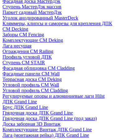
Фасадная доска МастерДэк
Ступень МастерДэк массив
Паркет садовый МастерДэк
Уголок анодированный MasterDeck
Кляммеры, клипсы и саморезы для крепления ДПК
CM Decking
Заборы CM Fencing
Комплектующие CM Deking
Лага несущая
Ограждения CM Railing
Профиль угловой ДПК
Ступень CM STAIR
Фасадная облицовка CM Cladding
Фасадные панели CM Wall
Террасная доска CM Deking
Угловой профиль CM Wall
Угловой профиль CM Cladding
Регулируемые опоры и алюминиевые лаги Hilst
ДПК Grand Line
Брус ДПК Grand Line
Грядочная доска ДПК Grand Line
Грядочная доска ДПК Grand Line (под заказ)
Доска заборная 3D Винтаж
Комплектующие Винтаж ДПК Grand Line
Лага (монтажная рейка) ДПК Grand Line