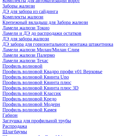
Комплекты для автоматизации ворот
Заборы жалюзи
ДЭ для забора из сайдинга
Комплекты жалюзи
Крепежный вкладыш для Забора жалюзи
Ламели жалюзи Токио
Ламели и ДЭ до распродажи остатков
ДЭ для забора жалюзи
ДЭ забора для горизонтального монтажа штакетника
Ламели жалюзи Милан/Милан Слим
Ламели жалюзи Палермо
Ламели жалюзи Техас
Профиль волновой
Профиль волновой Квадро профи v01 Верховье
Профиль волновой Квинта Uno
Профиль волновой Квинта плюс
Профиль волновой Квинта плюс 3D
Профиль волновой Классик
Профиль волновой Кредо
Профиль волновой Модерн
Профиль волновой Камея
Габион
Заглушка для профильной трубы
Распродажа
Шлагбаумы