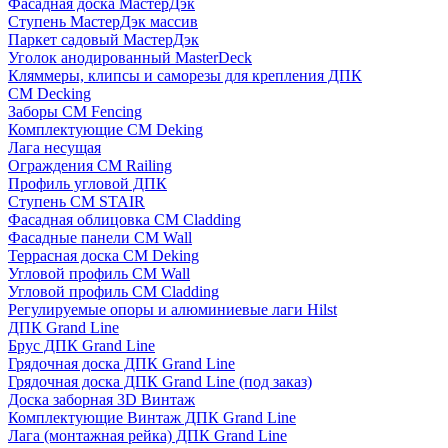
Фасадная доска МастерДэк
Ступень МастерДэк массив
Паркет садовый МастерДэк
Уголок анодированный MasterDeck
Кляммеры, клипсы и саморезы для крепления ДПК
CM Decking
Заборы CM Fencing
Комплектующие CM Deking
Лага несущая
Ограждения CM Railing
Профиль угловой ДПК
Ступень CM STAIR
Фасадная облицовка CM Cladding
Фасадные панели CM Wall
Террасная доска CM Deking
Угловой профиль CM Wall
Угловой профиль CM Cladding
Регулируемые опоры и алюминиевые лаги Hilst
ДПК Grand Line
Брус ДПК Grand Line
Грядочная доска ДПК Grand Line
Грядочная доска ДПК Grand Line (под заказ)
Доска заборная 3D Винтаж
Комплектующие Винтаж ДПК Grand Line
Лага (монтажная рейка) ДПК Grand Line