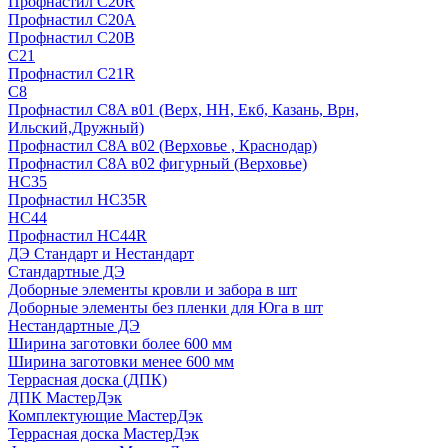
Профнастил С20R
Профнастил С20А
Профнастил С20В
C21
Профнастил С21R
C8
Профнастил С8A в01 (Верх, НН, Екб, Казань, Врн,
Ильский,Дружный)
Профнастил С8A в02 (Верховье , Краснодар)
Профнастил С8A в02 фигурный (Верховье)
HС35
Профнастил HC35R
НС44
Профнастил НС44R
ДЭ Стандарт и Нестандарт
Стандартные ДЭ
Доборные элементы кровли и забора в шт
Доборные элементы без пленки для Юга в шт
Нестандартные ДЭ
Ширина заготовки более 600 мм
Ширина заготовки менее 600 мм
Террасная доска (ДПК)
ДПК МастерДэк
Комплектующие МастерДэк
Террасная доска МастерДэк