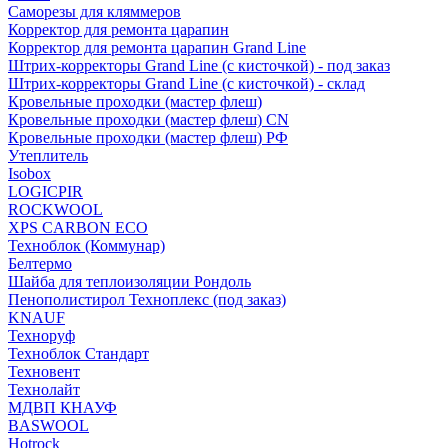
Саморезы для кляммеров
Корректор для ремонта царапин
Корректор для ремонта царапин Grand Line
Штрих-корректоры Grand Line (с кисточкой) - под заказ
Штрих-корректоры Grand Line (с кисточкой) - склад
Кровельные проходки (мастер флеш)
Кровельные проходки (мастер флеш) CN
Кровельные проходки (мастер флеш) РФ
Утеплитель
Isobox
LOGICPIR
ROCKWOOL
XPS CARBON ECO
Техноблок (Коммунар)
Белтермо
Шайба для теплоизоляции Рондоль
Пенополистирол Техноплекс (под заказ)
KNАUF
Технoруф
Техноблок Стандарт
Техновент
Технолайт
МДВП КНАУФ
BASWOOL
Hotrock