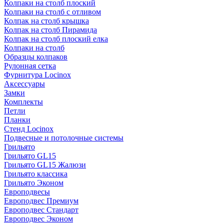
Колпаки на столб плоский
Колпаки на столб с отливом
Колпак на столб крышка
Колпак на столб Пирамида
Колпак на столб плоский елка
Колпаки на столб
Образцы колпаков
Рулонная сетка
Фурнитура Locinox
Аксессуары
Замки
Комплекты
Петли
Планки
Стенд Locinox
Подвесные и потолочные системы
Грильято
Грильято GL15
Грильято GL15 Жалюзи
Грильято классика
Грильято Эконом
Европодвесы
Европодвес Премиум
Европодвес Стандарт
Европодвес Эконом