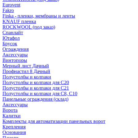
Eurovent
Fakro
Finka - пленки, мембраны и ленты
KNAUF пленка
ROCKWOOL (под заказ)
Спанлайт
Ютафол
Брусок
Ограждения
Аксессуары
Винтопоры
Мерный лист Дачный
Профнастил 8 Дачный
Полустолбы и колпаки
Полустолбы и колпаки для С20
Полустолбы и колпаки для С21
Полустолбы и колпаки для С8, С10
Панельные ограждения (склад)
Аксессуары
Ворота
Калитки
Комплекты для автоматизации панельных ворот
Крепления
Основания
Панели