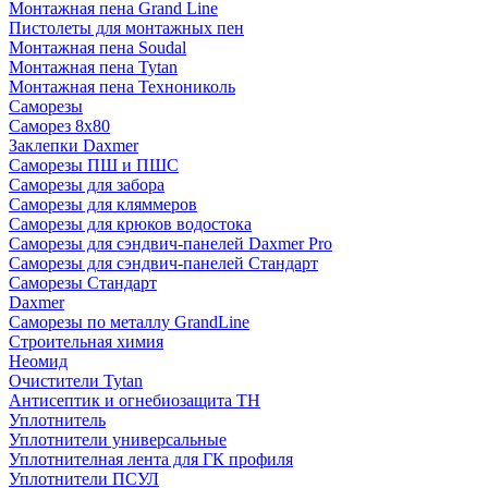
Монтажная пена Grand Linе
Пистолеты для монтажных пен
Монтажная пена Soudal
Монтажная пена Tytan
Монтажная пена Технониколь
Саморезы
Саморез 8х80
Заклепки Daxmer
Саморезы ПШ и ПШС
Саморезы для забора
Саморезы для кляммеров
Саморезы для крюков водостока
Саморезы для сэндвич-панелей Daxmer Pro
Саморезы для сэндвич-панелей Стандарт
Саморезы Стандарт
Daxmer
Саморезы по металлу GrandLine
Строительная химия
Неомид
Очистители Tytan
Антисептик и огнебиозащита ТН
Уплотнитель
Уплотнители универсальные
Уплотнителная лента для ГК профиля
Уплотнители ПСУЛ