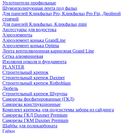
Уплотнители профильные
Шумоизолирующая лента под фальц
Для панелей Кликфальц Pro, Кликфальц Pro Fin, Двойной
стоячий
Для панелей Кликфальц, Кликфальц mini
Аксессуары для водостока
Аэроэлементы
Аэроэлемент конька GrandLine
Аэроэлемент конька Optima
Лента вентиляционная карнизная Grand Line
Сетка алюминиевая
Изоляция цоколя и фундамента
PLANTER
Строительный крепеж
Строительный крепеж Daxmer
Строительный крепеж Rothoblaas
Дюбель
Строительный крепеж Шурупы
Саморeзы фосфатированные (ГКД)
Саморезы конструкционные
Комплект крепежа для подсистемы забора из сайдинга
Саморезы ГКД Daxmer Premium
Саморезы ГКМ Daxmer Premium
Шайбы для поликарбоната
Гайки