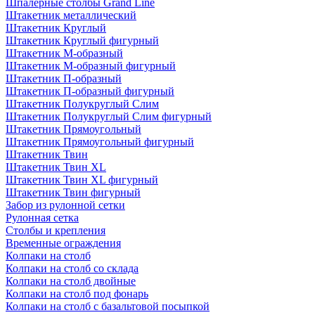
Шпалерные столбы Grand Line
Штакетник металлический
Штакетник Круглый
Штакетник Круглый фигурный
Штакетник М-образный
Штакетник М-образный фигурный
Штакетник П-образный
Штакетник П-образный фигурный
Штакетник Полукруглый Слим
Штакетник Полукруглый Слим фигурный
Штакетник Прямоугольный
Штакетник Прямоугольный фигурный
Штакетник Твин
Штакетник Твин XL
Штакетник Твин XL фигурный
Штакетник Твин фигурный
Забор из рулонной сетки
Рулонная сетка
Столбы и крепления
Временные ограждения
Колпаки на столб
Колпаки на столб со склада
Колпаки на столб двoйные
Колпаки на столб под фонарь
Колпаки на столб с базальтовой посыпкой