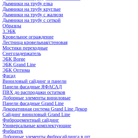
Дымники на трубу елка
Дымники на трубу круглые
Дымники на трубу с жалюзи
Дымники на трубу с сеткой
Образцы
3.ЭБК
Кровельное ограждение
Лестница кровельная/стеновая
Мостики переходные
Снегозадержатель
ЭБК Borge
ЭБК Grand Line
ЭБК Оптима
Фасад
Виниловый сайдинг и панели
Панели фасадные ЯФАСАД
ПВХ до распродажи остатков
Доборные элементы виниловые
Панели фасадные Grand Line
Декоративная система Grand Line Декор
Сайдинг виниловый Grand Line
Фиброцементный сайдинг
Универсальные комплектующие
Фибратек
Доборные элементы фибросайдинга в шт