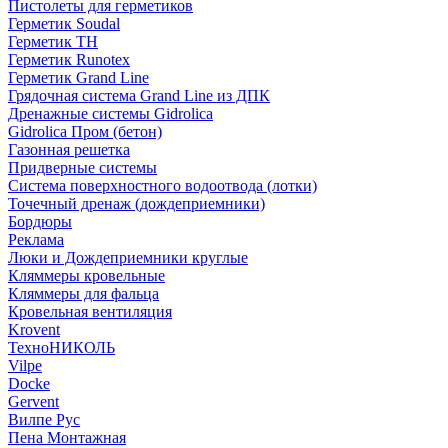
Пистолеты для герметиков
Герметик Soudal
Герметик ТН
Герметик Runotex
Герметик Grand Line
Грядочная система Grand Line из ДПК
Дренажные системы Gidrolica
Gidrolica Пром (бетон)
Газонная решетка
Придверные системы
Система поверхностного водоотвода (лотки)
Точечный дренаж (дождеприемники)
Бордюры
Рекламa
Люки и Дождеприемники круглые
Кляммеры кровельные
Кляммеры для фальца
Кровельная вентиляция
Krovent
ТехноНИКОЛЬ
Vilpe
Docke
Gervent
Вилпе Рус
Пена Монтажнaя