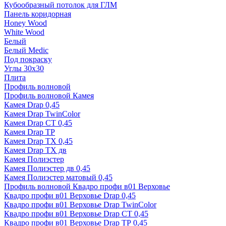
Кубообразный потолок для ГЛМ
Панель коридорная
Honey Wood
White Wood
Белый
Белый Medic
Под покраску
Углы 30х30
Плита
Профиль волновой
Профиль волновой Камея
Камея Drap 0,45
Камея Drap TwinColor
Камея Drap СТ 0,45
Камея Drap ТР
Камея Drap ТХ 0,45
Камея Drap ТХ дв
Камея Полиэстер
Камея Полиэстер дв 0,45
Камея Полиэстер матовый 0,45
Профиль волновой Квадро профи в01 Верховье
Квадро профи в01 Верховье Drap 0,45
Квадро профи в01 Верховье Drap TwinColor
Квадро профи в01 Верховье Drap СТ 0,45
Квадро профи в01 Верховье Drap ТР 0,45