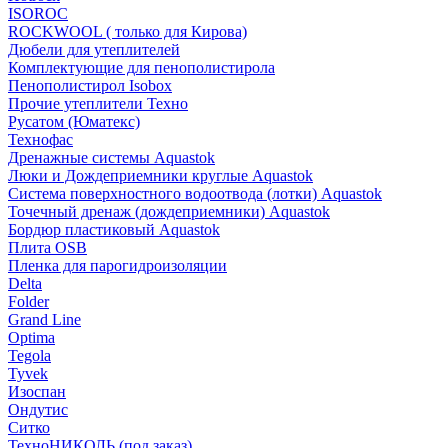
ISOROC
ROCKWOOL ( только для Кирова)
Дюбели для утеплителей
Комплектующие для пенополистирола
Пенополистирол Isobox
Прочие утеплители Техно
Русатом (Юматекс)
Технофас
Дренажные системы Aquastok
Люки и Дождеприемники круглые Aquastok
Система поверхностного водоотвода (лотки) Aquastok
Точечный дренаж (дождеприемники) Aquastok
Бордюр пластиковый Aquastok
Плита OSB
Пленка для парогидроизоляции
Delta
Folder
Grand Line
Optima
Tegola
Tyvek
Изоспан
Ондутис
Ситко
ТехноНИКОЛЬ (под заказ)