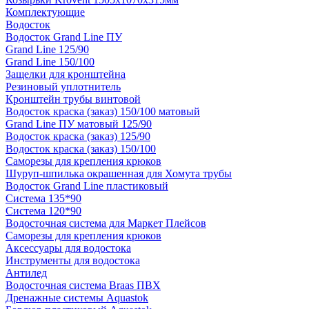
Комплектующие
Водосток
Водосток Grand Line ПУ
Grand Line 125/90
Grand Line 150/100
Защелки для кронштейна
Резиновый уплотнитель
Кронштейн трубы винтовой
Водосток краска (заказ) 150/100 матовый
Grand Line ПУ матовый 125/90
Водосток краска (заказ) 125/90
Водосток краска (заказ) 150/100
Саморезы для крепления крюков
Шуруп-шпилька окрашенная для Хомута трубы
Водосток Grand Line пластиковый
Система 135*90
Система 120*90
Водосточная система для Маркет Плейсов
Саморезы для крепления крюков
Аксессуары для водостока
Инструменты для водостока
Антилед
Водосточная система Braas ПВХ
Дренажные системы Aquastok