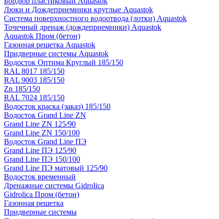
Бордюр пластиковый Aquastok
Люки и Дождеприемники круглые Aquastok
Система поверхностного водоотвода (лотки) Aquastok
Точечный дренаж (дождеприемники) Aquastok
Aquastok Пром (бетон)
Газонная решетка Aquastok
Придверные системы Aquastok
Водосток Оптима Круглый 185/150
RAL 8017 185/150
RAL 9003 185/150
Zn 185/150
RAL 7024 185/150
Водосток краска (заказ) 185/150
Водосток Grand Line ZN
Grand Line ZN 125/90
Grand Line ZN 150/100
Водосток Grand Line ПЭ
Grand Line ПЭ 125/90
Grand Line ПЭ 150/100
Grand Line ПЭ матовый 125/90
Водосток временный
Дренажные системы Gidrolica
Gidrolica Пром (бетон)
Газонная решетка
Придверные системы