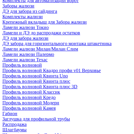
Комплекты для автоматизации ворот
Заборы жалюзи
ДЭ для забора из сайдинга
Комплекты жалюзи
Крепежный вкладыш для Забора жалюзи
Ламели жалюзи Токио
Ламели и ДЭ до распродажи остатков
ДЭ для забора жалюзи
ДЭ забора для горизонтального монтажа штакетника
Ламели жалюзи Милан/Милан Слим
Ламели жалюзи Палермо
Ламели жалюзи Техас
Профиль волновой
Профиль волновой Квадро профи v01 Верховье
Профиль волновой Квинта Uno
Профиль волновой Квинта плюс
Профиль волновой Квинта плюс 3D
Профиль волновой Классик
Профиль волновой Кредо
Профиль волновой Модерн
Профиль волновой Камея
Габион
Заглушка для профильной трубы
Распродажа
Шлагбаумы