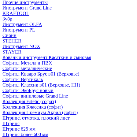
Прочие инструменты
Инструмент Grand Line
KRAFTOOL
Зубр
Инструмент OLFA
Инструмент PL
Сибин
STEHER
Инструмент NOX
STAYER
Кованый инструмент Касаткин и сыновья
Софиты Металл и ПВХ
Софиты металлические
Софиты Квадро Брус в01 (Верховье)
Софиты Вертикаль
Софиты Классик в01 (Верховье, НН)
Софиты ЭкоБрус новый
Софиты виниловые Grand Line
Коллекция Estetic (софит)
Коллекция Классика (софит)
Коллекция Премиум Акрил (софит)
Штрипс, отмотка, плоский лист
Штрипс
Штрипс 625 мм
Штрипс более 600 мм