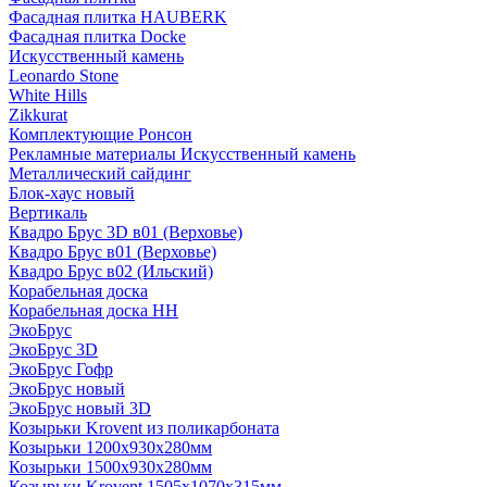
Фасадная плитка HAUBERK
Фасадная плитка Docke
Искусственный камень
Leonardo Stone
White Hills
Zikkurat
Комплектующие Ронсон
Рекламные материалы Искусственный камень
Металлический сайдинг
Блок-хаус новый
Вертикаль
Квадро Брус 3D в01 (Верховье)
Квадро Брус в01 (Верховье)
Квадро Брус в02 (Ильский)
Корабельная доска
Корабельная доска НН
ЭкоБрус
ЭкоБрус 3D
ЭкоБрус Гофр
ЭкоБрус новый
ЭкоБрус новый 3D
Козырьки Krovent из поликарбоната
Козырьки 1200х930х280мм
Козырьки 1500х930х280мм
Козырьки Krovent 1505х1070х315мм