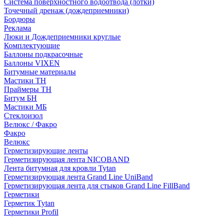
Система поверхностного водоотвода (лотки)
Точечный дренаж (дождеприемники)
Бордюры
Рекламa
Люки и Дождеприемники круглые
Комплектующие
Баллоны подкрасочные
Баллоны VIXEN
Битумные материалы
Мастики ТН
Праймеры ТН
Битум БН
Мастики МБ
Стеклоизол
Велюкс / Факро
Факро
Велюкс
Герметизирующие ленты
Герметизирующая лента NICOBAND
Лента битумная для кровли Tytan
Герметизирующая лента Grand Line UniBand
Герметизирующая лента для стыков Grand Line FillBand
Герметики
Герметик Tytan
Герметики Profil