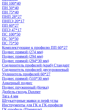
ПН 100*40
ПН 50*40
ПН 75*40
ПНП 28*27
ПНПЭ 20*17
ПП 60*27
ППЭ 47*17
ПС 100*50
ПС 50*50
ПС 75*50
Комплектующие к профилю ПП 60*27
Подвес прямой (274 мм)
Подвес прямой (294 мм)
Подвес прямой (294*30 мм)
Соединитель профилей (краб) Стандарт
Соединитель профилей двухуровневый
Удлинитель профилей 60*27
Подвес прямой (510*30 мм)
Анкерный подвес
Подвес пружинный (бочка)
Дюбель-гвоздь Daxmer
Тяга 4 мм
Штукатурные маяки и перф углы
Инструменты для ГК и ГК-профиля
ГК-профиль (Премиум)