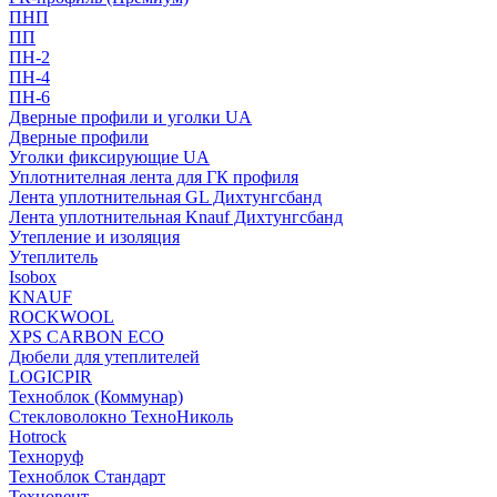
ПНП
ПП
ПН-2
ПН-4
ПН-6
Дверные профили и уголки UA
Дверные профили
Уголки фиксирующие UA
Уплотнителная лента для ГК профиля
Лента уплотнительная GL Дихтунгсбанд
Лента уплотнительная Knauf Дихтунгсбанд
Утепление и изоляция
Утеплитель
Isobox
KNAUF
ROCKWOOL
XPS CARBON ECO
Дюбели для утеплителей
LOGICPIR
Техноблок (Коммунар)
Стекловолокно ТехноНиколь
Hotrock
Технoруф
Техноблок Стандарт
Техновент