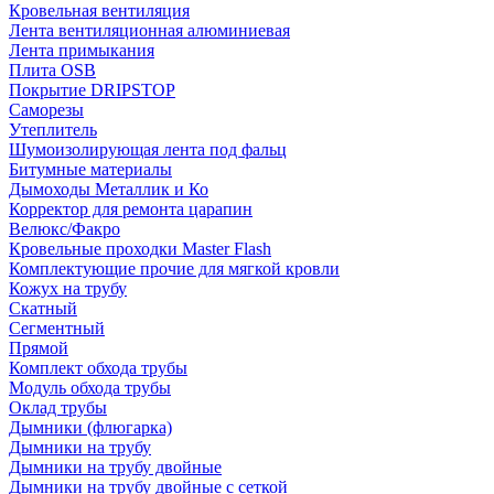
Кровельная вентиляция
Лента вентиляционная алюминиевая
Лента примыкания
Плита OSB
Покрытие DRIPSTOP
Саморезы
Утеплитель
Шумоизолирующая лента под фальц
Битумные материалы
Дымоходы Металлик и Ко
Корректор для ремонта царапин
Велюкс/Факро
Кровельные проходки Master Flash
Комплектующие прочие для мягкой кровли
Кожух на трубу
Скатный
Сегментный
Прямой
Комплект обхода трубы
Модуль обхода трубы
Оклад трубы
Дымники (флюгарка)
Дымники на трубу
Дымники на трубу двoйные
Дымники на трубу двoйные с сеткой