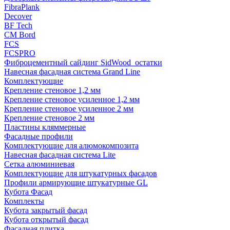
FibraPlank
Decover
BF Tech
CM Bord
FCS
FCSPRO
Фиброцементный сайдинг SidWood_остатки
Навесная фасадная система Grand Line
Комплектующие
Крепление стеновое 1,2 мм
Крепление стеновое усиленное 1,2 мм
Крепление стеновое усиленное 2 мм
Крепление стеновое 2 мм
Пластины кляммерные
Фасадные профили
Комплектующие для алюмокомпозита
Навесная фасадная система Lite
Сетка алюминиевая
Комплектующие для штукатурных фасадов
Профили армирующие штукатурные GL
Кубота Фасад
Комплекты
Кубота закрытый фасад
Кубота открытый фасад
Фасадная плитка