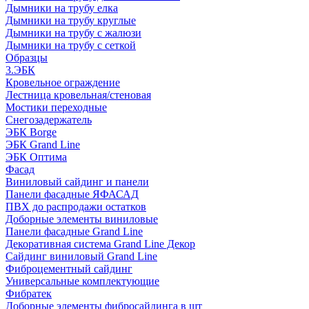
Дымники на трубу елка
Дымники на трубу круглые
Дымники на трубу с жалюзи
Дымники на трубу с сеткой
Образцы
3.ЭБК
Кровельное ограждение
Лестница кровельная/стеновая
Мостики переходные
Снегозадержатель
ЭБК Borge
ЭБК Grand Line
ЭБК Оптима
Фасад
Виниловый сайдинг и панели
Панели фасадные ЯФАСАД
ПВХ до распродажи остатков
Доборные элементы виниловые
Панели фасадные Grand Line
Декоративная система Grand Line Декор
Сайдинг виниловый Grand Line
Фиброцементный сайдинг
Универсальные комплектующие
Фибратек
Доборные элементы фибросайдинга в шт