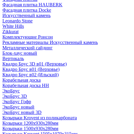
Фасадная плитка HAUBERK
Фасадная плитка Docke
Искусственный камень
Leonardo Stone
White Hills
Zikkurat
Комплектующие Ронсон
Рекламные материалы Искусственный камень
Металлический сайдинг
Блок-хаус новый
Вертикаль
Квадро Брус 3D в01 (Верховье)
Квадро Брус в01 (Верховье)
Квадро Брус в02 (Ильский)
Корабельная доска
Корабельная доска НН
ЭкоБрус
ЭкоБрус 3D
ЭкоБрус Гофр
ЭкоБрус новый
ЭкоБрус новый 3D
Козырьки Krovent из поликарбоната
Козырьки 1200х930х280мм
Козырьки 1500х930х280мм
Козырьки Krovent 1505х1070х315мм