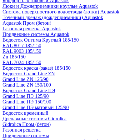
Бордюр пластиковый Aquastok
Люки и Дождеприемники круглые Aquastok
Система поверхностного водоотвода (лотки) Aquastok
Точечный дренаж (дождеприемники) Aquastok
Aquastok Пром (бетон)
Газонная решетка Aquastok
Придверные системы Aquastok
Водосток Оптима Круглый 185/150
RAL 8017 185/150
RAL 9003 185/150
Zn 185/150
RAL 7024 185/150
Водосток краска (заказ) 185/150
Водосток Grand Line ZN
Grand Line ZN 125/90
Grand Line ZN 150/100
Водосток Grand Line ПЭ
Grand Line ПЭ 125/90
Grand Line ПЭ 150/100
Grand Line ПЭ матовый 125/90
Водосток временный
Дренажные системы Gidrolica
Gidrolica Пром (бетон)
Газонная решетка
Придверные системы