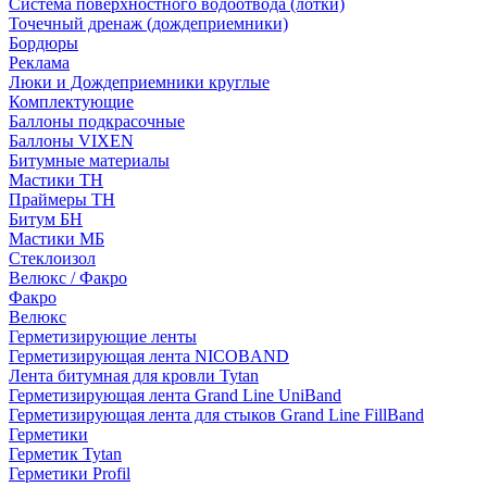
Система поверхностного водоотвода (лотки)
Точечный дренаж (дождеприемники)
Бордюры
Рекламa
Люки и Дождеприемники круглые
Комплектующие
Баллоны подкрасочные
Баллоны VIXEN
Битумные материалы
Мастики ТН
Праймеры ТН
Битум БН
Мастики МБ
Стеклоизол
Велюкс / Факро
Факро
Велюкс
Герметизирующие ленты
Герметизирующая лента NICOBAND
Лента битумная для кровли Tytan
Герметизирующая лента Grand Line UniBand
Герметизирующая лента для стыков Grand Line FillBand
Герметики
Герметик Tytan
Герметики Profil