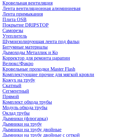
Кровельная вентиляция
Лента вентиляционная алюминиевая
Лента примыкания
Плита OSB
Покрытие DRIPSTOP
Саморезы
Утеплитель
Шумоизолирующая лента под фальц
Битумные материалы
Дымоходы Металлик и Ко
Корректор для ремонта царапин
Велюкс/Факро
Кровельные проходки Master Flash
Комплектующие прочие для мягкой кровли
Кожух на трубу
Скатный
Сегментный
Прямой
Комплект обхода трубы
Модуль обхода трубы
Оклад трубы
Дымники (флюгарка)
Дымники на трубу
Дымники на трубу двoйные
Дымники на трубу двoйные с сеткой