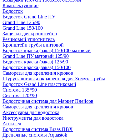
Комплектующие
Водосток
Водосток Grand Line ПУ
Grand Line 125/90
Grand Line 150/100
Защелки для кронштейна
Резиновый уплотнитель
Кронштейн трубы винтовой
Водосток краска (заказ) 150/100 матовый
Grand Line ПУ матовый 125/90
Водосток краска (заказ) 125/90
Водосток краска (заказ) 150/100
Саморезы для крепления крюков
Шуруп-шпилька окрашенная для Хомута трубы
Водосток Grand Line пластиковый
Система 135*90
Система 120*90
Водосточная система для Маркет Плейсов
Саморезы для крепления крюков
Аксессуары для водостока
Инструменты для водостока
Антилед
Водосточная система Braas ПВХ
Дренажные системы Aquastok