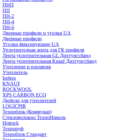
ПНП
ПП
ПН-2
ПН-4
ПН-6
Дверные профили и уголки UA
Дверные профили
Уголки фиксирующие UA
Уплотнителная лента для ГК профиля
Лента уплотнительная GL Дихтунгсбанд
Лента уплотнительная Knauf Дихтунгсбанд
Утепление и изоляция
Утеплитель
Isobox
KNAUF
ROCKWOOL
XPS CARBON ECO
Дюбели для утеплителей
LOGICPIR
Техноблок (Коммунар)
Стекловолокно ТехноНиколь
Hotrock
Технoруф
Техноблок Стандарт
Техновент