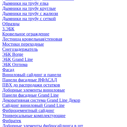
Дымники на трубу елка
Дымники на трубу круглые
Дымники на трубу с жалюзи
Дымники на трубу с сеткой
Образцы
3.ЭБК
Кровельное ограждение
Лестница кровельная/стеновая
Мостики переходные
Снегозадержатель
ЭБК Borge
ЭБК Grand Line
ЭБК Оптима
Фасад
Виниловый сайдинг и панели
Панели фасадные ЯФАСАД
ПВХ до распродажи остатков
Доборные элементы виниловые
Панели фасадные Grand Line
Декоративная система Grand Line Декор
Сайдинг виниловый Grand Line
Фиброцементный сайдинг
Универсальные комплектующие
Фибратек
Доборные элементы фибросайдинга в шт