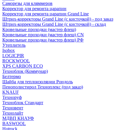
Саморезы для кляммеров
Корректор для ремонта царапин
Корректор для ремонта царапин Grand Line
Штрих-корректоры Grand Line (с кисточкой) - под заказ
Штрих-корректоры Grand Line (с кисточкой) - склад
Кровельные проходки (мастер флеш)
Кровельные проходки (мастер флеш) CN
Кровельные проходки (мастер флеш) РФ
Утеплитель
Isobox
LOGICPIR
ROCKWOOL
XPS CARBON ECO
Техноблок (Коммунар)
Белтермо
Шайба для теплоизоляции Рондоль
Пенополистирол Техноплекс (под заказ)
KNАUF
Технoруф
Техноблок Стандарт
Техновент
Технолайт
МДВП КНАУФ
BASWOOL
Hotrock