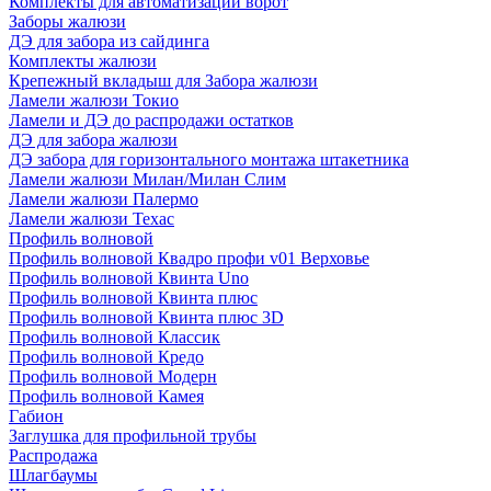
Комплекты для автоматизации ворот
Заборы жалюзи
ДЭ для забора из сайдинга
Комплекты жалюзи
Крепежный вкладыш для Забора жалюзи
Ламели жалюзи Токио
Ламели и ДЭ до распродажи остатков
ДЭ для забора жалюзи
ДЭ забора для горизонтального монтажа штакетника
Ламели жалюзи Милан/Милан Слим
Ламели жалюзи Палермо
Ламели жалюзи Техас
Профиль волновой
Профиль волновой Квадро профи v01 Верховье
Профиль волновой Квинта Uno
Профиль волновой Квинта плюс
Профиль волновой Квинта плюс 3D
Профиль волновой Классик
Профиль волновой Кредо
Профиль волновой Модерн
Профиль волновой Камея
Габион
Заглушка для профильной трубы
Распродажа
Шлагбаумы