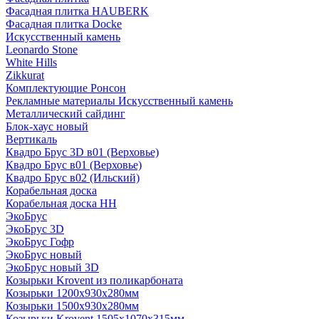
Фасадная плитка HAUBERK
Фасадная плитка Docke
Искусственный камень
Leonardo Stone
White Hills
Zikkurat
Комплектующие Ронсон
Рекламные материалы Искусственный камень
Металлический сайдинг
Блок-хаус новый
Вертикаль
Квадро Брус 3D в01 (Верховье)
Квадро Брус в01 (Верховье)
Квадро Брус в02 (Ильский)
Корабельная доска
Корабельная доска НН
ЭкоБрус
ЭкоБрус 3D
ЭкоБрус Гофр
ЭкоБрус новый
ЭкоБрус новый 3D
Козырьки Krovent из поликарбоната
Козырьки 1200х930х280мм
Козырьки 1500х930х280мм
Козырьки Krovent 1505х1070х315мм