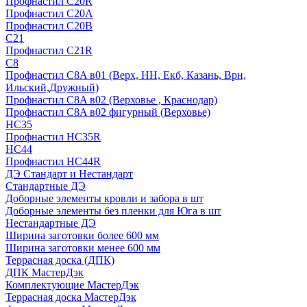
Профнастил С20R
Профнастил С20А
Профнастил С20В
C21
Профнастил С21R
C8
Профнастил С8A в01 (Верх, НН, Екб, Казань, Врн,
Ильский,Дружный)
Профнастил С8A в02 (Верховье , Краснодар)
Профнастил С8A в02 фигурный (Верховье)
HС35
Профнастил HC35R
НС44
Профнастил НС44R
ДЭ Стандарт и Нестандарт
Стандартные ДЭ
Доборные элементы кровли и забора в шт
Доборные элементы без пленки для Юга в шт
Нестандартные ДЭ
Ширина заготовки более 600 мм
Ширина заготовки менее 600 мм
Террасная доска (ДПК)
ДПК МастерДэк
Комплектующие МастерДэк
Террасная доска МастерДэк