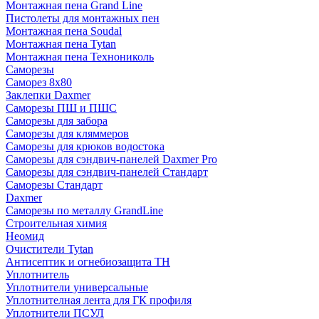
Монтажная пена Grand Linе
Пистолеты для монтажных пен
Монтажная пена Soudal
Монтажная пена Tytan
Монтажная пена Технониколь
Саморезы
Саморез 8х80
Заклепки Daxmer
Саморезы ПШ и ПШС
Саморезы для забора
Саморезы для кляммеров
Саморезы для крюков водостока
Саморезы для сэндвич-панелей Daxmer Pro
Саморезы для сэндвич-панелей Стандарт
Саморезы Стандарт
Daxmer
Саморезы по металлу GrandLine
Строительная химия
Неомид
Очистители Tytan
Антисептик и огнебиозащита ТН
Уплотнитель
Уплотнители универсальные
Уплотнителная лента для ГК профиля
Уплотнители ПСУЛ