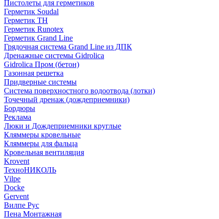
Пистолеты для герметиков
Герметик Soudal
Герметик ТН
Герметик Runotex
Герметик Grand Line
Грядочная система Grand Line из ДПК
Дренажные системы Gidrolica
Gidrolica Пром (бетон)
Газонная решетка
Придверные системы
Система поверхностного водоотвода (лотки)
Точечный дренаж (дождеприемники)
Бордюры
Рекламa
Люки и Дождеприемники круглые
Кляммеры кровельные
Кляммеры для фальца
Кровельная вентиляция
Krovent
ТехноНИКОЛЬ
Vilpe
Docke
Gervent
Вилпе Рус
Пена Монтажнaя