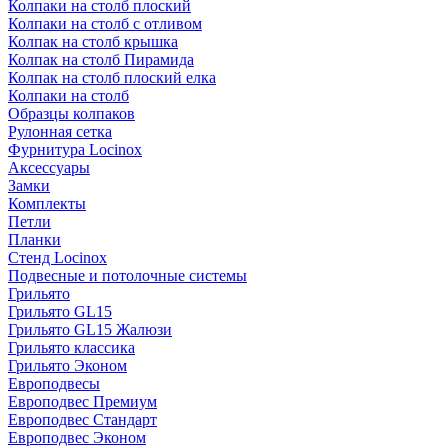
Колпаки на столб плоский
Колпаки на столб с отливом
Колпак на столб крышка
Колпак на столб Пирамида
Колпак на столб плоский елка
Колпаки на столб
Образцы колпаков
Рулонная сетка
Фурнитура Locinox
Аксессуары
Замки
Комплекты
Петли
Планки
Стенд Locinox
Подвесные и потолочные системы
Грильято
Грильято GL15
Грильято GL15 Жалюзи
Грильято классика
Грильято Эконом
Европодвесы
Европодвес Премиум
Европодвес Стандарт
Европодвес Эконом