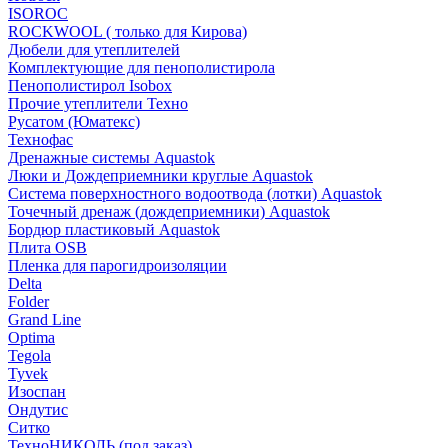
ISOROC
ROCKWOOL ( только для Кирова)
Дюбели для утеплителей
Комплектующие для пенополистирола
Пенополистирол Isobox
Прочие утеплители Техно
Русатом (Юматекс)
Технофас
Дренажные системы Aquastok
Люки и Дождеприемники круглые Aquastok
Система поверхностного водоотвода (лотки) Aquastok
Точечный дренаж (дождеприемники) Aquastok
Бордюр пластиковый Aquastok
Плита OSB
Пленка для парогидроизоляции
Delta
Folder
Grand Line
Optima
Tegola
Tyvek
Изоспан
Ондутис
Ситко
ТехноНИКОЛЬ (под заказ)