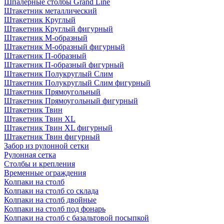
Шпалерные столбы Grand Line
Штакетник металлический
Штакетник Круглый
Штакетник Круглый фигурный
Штакетник М-образный
Штакетник М-образный фигурный
Штакетник П-образный
Штакетник П-образный фигурный
Штакетник Полукруглый Слим
Штакетник Полукруглый Слим фигурный
Штакетник Прямоугольный
Штакетник Прямоугольный фигурный
Штакетник Твин
Штакетник Твин XL
Штакетник Твин XL фигурный
Штакетник Твин фигурный
Забор из рулонной сетки
Рулонная сетка
Столбы и крепления
Временные ограждения
Колпаки на столб
Колпаки на столб со склада
Колпаки на столб двoйные
Колпаки на столб под фонарь
Колпаки на столб с базальтовой посыпкой