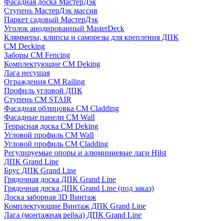
Фасадная доска МастерДэк
Ступень МастерДэк массив
Паркет садовый МастерДэк
Уголок анодированный MasterDeck
Кляммеры, клипсы и саморезы для крепления ДПК
CM Decking
Заборы CM Fencing
Комплектующие CM Deking
Лага несущая
Ограждения CM Railing
Профиль угловой ДПК
Ступень CM STAIR
Фасадная облицовка CM Cladding
Фасадные панели CM Wall
Террасная доска CM Deking
Угловой профиль CM Wall
Угловой профиль CM Cladding
Регулируемые опоры и алюминиевые лаги Hilst
ДПК Grand Line
Брус ДПК Grand Line
Грядочная доска ДПК Grand Line
Грядочная доска ДПК Grand Line (под заказ)
Доска заборная 3D Винтаж
Комплектующие Винтаж ДПК Grand Line
Лага (монтажная рейка) ДПК Grand Line