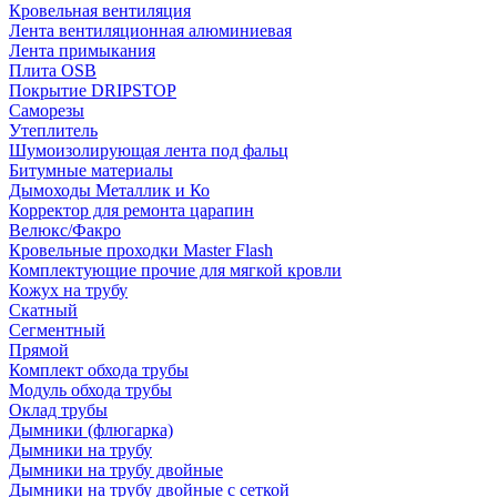
Кровельная вентиляция
Лента вентиляционная алюминиевая
Лента примыкания
Плита OSB
Покрытие DRIPSTOP
Саморезы
Утеплитель
Шумоизолирующая лента под фальц
Битумные материалы
Дымоходы Металлик и Ко
Корректор для ремонта царапин
Велюкс/Факро
Кровельные проходки Master Flash
Комплектующие прочие для мягкой кровли
Кожух на трубу
Скатный
Сегментный
Прямой
Комплект обхода трубы
Модуль обхода трубы
Оклад трубы
Дымники (флюгарка)
Дымники на трубу
Дымники на трубу двoйные
Дымники на трубу двoйные с сеткой