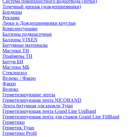
Система поверхностного водоотвода (лотки)
Точечный дренаж (дождеприемники)
Бордюры
Рекламa
Люки и Дождеприемники круглые
Комплектующие
Баллоны подкрасочные
Баллоны VIXEN
Битумные материалы
Мастики ТН
Праймеры ТН
Битум БН
Мастики МБ
Стеклоизол
Велюкс / Факро
Факро
Велюкс
Герметизирующие ленты
Герметизирующая лента NICOBAND
Лента битумная для кровли Tytan
Герметизирующая лента Grand Line UniBand
Герметизирующая лента для стыков Grand Line FillBand
Герметики
Герметик Tytan
Герметики Profil