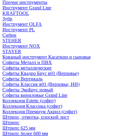
Прочие инструменты
Инструмент Grand Line
KRAFTOOL
Зубр
Инструмент OLFA
Инструмент PL
Сибин
STEHER
Инструмент NOX
STAYER
Кованый инструмент Касаткин и сыновья
Софиты Металл и ПВХ
Софиты металлические
Софиты Квадро Брус в01 (Верховье)
Софиты Вертикаль
Софиты Классик в01 (Верховье, НН)
Софиты ЭкоБрус новый
Софиты виниловые Grand Line
Коллекция Estetic (софит)
Коллекция Классика (софит)
Коллекция Премиум Акрил (софит)
Штрипс, отмотка, плоский лист
Штрипс
Штрипс 625 мм
Штрипс более 600 мм