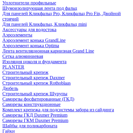
Уплотнители профильные
Шумоизолирующая лента под фальц
Для панелей Кликфальц Pro, Кликфальц Pro Fin, Двойной
стоячий
Для панелей Кликфальц, Кликфальц mini
Аксессуары для водостока
Аэроэлементы
Аэроэлемент конька GrandLine
Аэроэлемент конька Optima
Лента вентиляционная карнизная Grand Line
Сетка алюминиевая
Изоляция цоколя и фундамента
PLANTER
Строительный крепеж
Строительный крепеж Daxmer
Строительный крепеж Rothoblaas
Дюбель
Строительный крепеж Шурупы
Саморeзы фосфатированные (ГКД)
Саморезы конструкционные
Комплект крепежа для подсистемы забора из сайдинга
Саморезы ГКД Daxmer Premium
Саморезы ГКМ Daxmer Premium
Шайбы для поликарбоната
Гайки