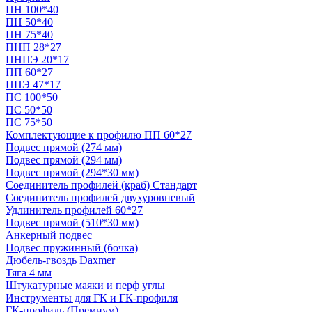
ПН 100*40
ПН 50*40
ПН 75*40
ПНП 28*27
ПНПЭ 20*17
ПП 60*27
ППЭ 47*17
ПС 100*50
ПС 50*50
ПС 75*50
Комплектующие к профилю ПП 60*27
Подвес прямой (274 мм)
Подвес прямой (294 мм)
Подвес прямой (294*30 мм)
Соединитель профилей (краб) Стандарт
Соединитель профилей двухуровневый
Удлинитель профилей 60*27
Подвес прямой (510*30 мм)
Анкерный подвес
Подвес пружинный (бочка)
Дюбель-гвоздь Daxmer
Тяга 4 мм
Штукатурные маяки и перф углы
Инструменты для ГК и ГК-профиля
ГК-профиль (Премиум)