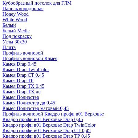
Кубообразный потолок для ГЛМ
Панель коридорная
Honey Wood
White Wood
Белый
Белый Medic
Под покраску
Углы 30х30
Плита
Профиль волновой
Профиль волновой Камея
Камея Drap 0,45
Камея Drap TwinColor
Камея Drap СТ 0,45
Камея Drap ТР
Камея Drap ТХ 0,45
Камея Drap ТХ дв
Камея Полиэстер
Камея Полиэстер дв 0,45
Камея Полиэстер матовый 0,45
Профиль волновой Квадро профи в01 Верховье
Квадро профи в01 Верховье Drap 0,45
Квадро профи в01 Верховье Drap TwinColor
Квадро профи в01 Верховье Drap СТ 0,45
Квадро профи в01 Верховье Drap ТР 0,45