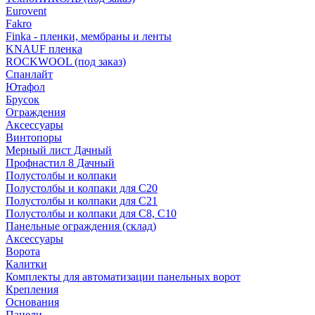
Eurovent
Fakro
Finka - пленки, мембраны и ленты
KNAUF пленка
ROCKWOOL (под заказ)
Спанлайт
Ютафол
Брусок
Ограждения
Аксессуары
Винтопоры
Мерный лист Дачный
Профнастил 8 Дачный
Полустолбы и колпаки
Полустолбы и колпаки для С20
Полустолбы и колпаки для С21
Полустолбы и колпаки для С8, С10
Панельные ограждения (склад)
Аксессуары
Ворота
Калитки
Комплекты для автоматизации панельных ворот
Крепления
Основания
Панели