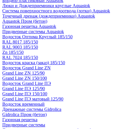
Бордюр пластиковый Aquastok
Люки и Дождеприемники круглые Aquastok
Система поверхностного водоотвода (лотки) Aquastok
Точечный дренаж (дождеприемники) Aquastok
Aquastok Пром (бетон)
Газонная решетка Aquastok
Придверные системы Aquastok
Водосток Оптима Круглый 185/150
RAL 8017 185/150
RAL 9003 185/150
Zn 185/150
RAL 7024 185/150
Водосток краска (заказ) 185/150
Водосток Grand Line ZN
Grand Line ZN 125/90
Grand Line ZN 150/100
Водосток Grand Line ПЭ
Grand Line ПЭ 125/90
Grand Line ПЭ 150/100
Grand Line ПЭ матовый 125/90
Водосток временный
Дренажные системы Gidrolica
Gidrolica Пром (бетон)
Газонная решетка
Придверные системы