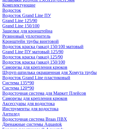
Комплектующие
Водосток
Водосток Grand Line ПУ
Grand Line 125/90
Grand Line 150/100
Защелки для кронштейна
Резиновый уплотнитель
Кронштейн трубы винтовой
Водосток краска (заказ) 150/100 матовый
Grand Line ПУ матовый 125/90
Водосток краска (заказ) 125/90
Водосток краска (заказ) 150/100
Саморезы для крепления крюков
Шуруп-шпилька окрашенная для Хомута трубы
Водосток Grand Line пластиковый
Система 135*90
Система 120*90
Водосточная система для Маркет Плейсов
Саморезы для крепления крюков
Аксессуары для водостока
Инструменты для водостока
Антилед
Водосточная система Braas ПВХ
Дренажные системы Aquastok