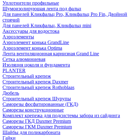
Уплотнители профильные
Шумоизолирующая лента под фальц
Для панелей Кликфальц Pro, Кликфальц Pro Fin, Двойной
стоячий
Для панелей Кликфальц, Кликфальц mini
Аксессуары для водостока
Аэроэлементы
Аэроэлемент конька GrandLine
Аэроэлемент конька Optima
Лента вентиляционная карнизная Grand Line
Сетка алюминиевая
Изоляция цоколя и фундамента
PLANTER
Строительный крепеж
Строительный крепеж Daxmer
Строительный крепеж Rothoblaas
Дюбель
Строительный крепеж Шурупы
Саморeзы фосфатированные (ГКД)
Саморезы конструкционные
Комплект крепежа для подсистемы забора из сайдинга
Саморезы ГКД Daxmer Premium
Саморезы ГКМ Daxmer Premium
Шайбы для поликарбоната
Гайки