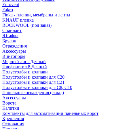
Eurovent
Fakro
Finka - пленки, мембраны и ленты
KNAUF пленка
ROCKWOOL (под заказ)
Спанлайт
Ютафол
Брусок
Ограждения
Аксессуары
Винтопоры
Мерный лист Дачный
Профнастил 8 Дачный
Полустолбы и колпаки
Полустолбы и колпаки для С20
Полустолбы и колпаки для С21
Полустолбы и колпаки для С8, С10
Панельные ограждения (склад)
Аксессуары
Ворота
Калитки
Комплекты для автоматизации панельных ворот
Крепления
Основания
Панели