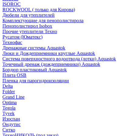
ISOROC
ROCKWOOL ( только для Кирова)
Дюбели для утеплителей
Комплектующие для пенополистирола
Пенополистирол Isobox
Прочие утеплители Техно
Русатом (Юматекс)
Технофас
Дренажные системы Aquastok
Люки и Дождеприемники круглые Aquastok
Система поверхностного водоотвода (лотки) Aquastok
Точечный дренаж (дождеприемники) Aquastok
Бордюр пластиковый Aquastok
Плита OSB
Пленка для парогидроизоляции
Delta
Folder
Grand Line
Optima
Tegola
Tyvek
Изоспан
Ондутис
Ситко
ТехноНИКОЛЬ (под заказ)