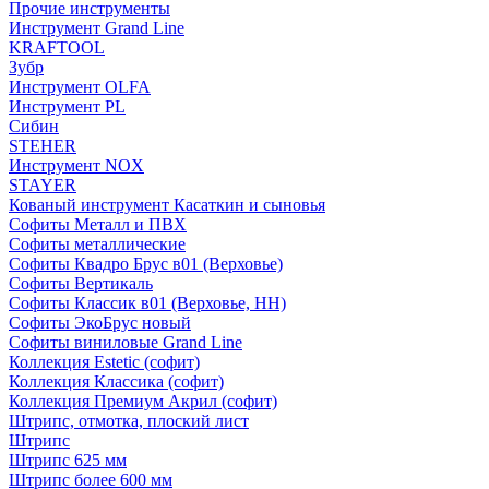
Прочие инструменты
Инструмент Grand Line
KRAFTOOL
Зубр
Инструмент OLFA
Инструмент PL
Сибин
STEHER
Инструмент NOX
STAYER
Кованый инструмент Касаткин и сыновья
Софиты Металл и ПВХ
Софиты металлические
Софиты Квадро Брус в01 (Верховье)
Софиты Вертикаль
Софиты Классик в01 (Верховье, НН)
Софиты ЭкоБрус новый
Софиты виниловые Grand Line
Коллекция Estetic (софит)
Коллекция Классика (софит)
Коллекция Премиум Акрил (софит)
Штрипс, отмотка, плоский лист
Штрипс
Штрипс 625 мм
Штрипс более 600 мм