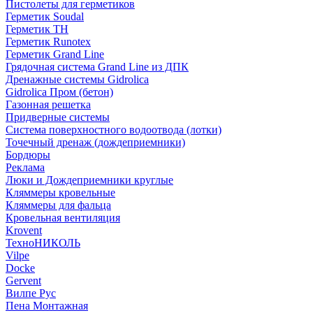
Пистолеты для герметиков
Герметик Soudal
Герметик ТН
Герметик Runotex
Герметик Grand Line
Грядочная система Grand Line из ДПК
Дренажные системы Gidrolica
Gidrolica Пром (бетон)
Газонная решетка
Придверные системы
Система поверхностного водоотвода (лотки)
Точечный дренаж (дождеприемники)
Бордюры
Рекламa
Люки и Дождеприемники круглые
Кляммеры кровельные
Кляммеры для фальца
Кровельная вентиляция
Krovent
ТехноНИКОЛЬ
Vilpe
Docke
Gervent
Вилпе Рус
Пена Монтажнaя