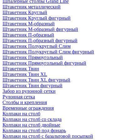
Шпалерные столбы Grand Line
Штакетник металлический
Штакетник Круглый
Штакетник Круглый фигурный
Штакетник М-образный
Штакетник М-образный фигурный
Штакетник П-образный
Штакетник П-образный фигурный
Штакетник Полукруглый Слим
Штакетник Полукруглый Слим фигурный
Штакетник Прямоугольный
Штакетник Прямоугольный фигурный
Штакетник Твин
Штакетник Твин XL
Штакетник Твин XL фигурный
Штакетник Твин фигурный
Забор из рулонной сетки
Рулонная сетка
Столбы и крепления
Временные ограждения
Колпаки на столб
Колпаки на столб со склада
Колпаки на столб двoйные
Колпаки на столб под фонарь
Колпаки на столб с базальтовой посыпкой