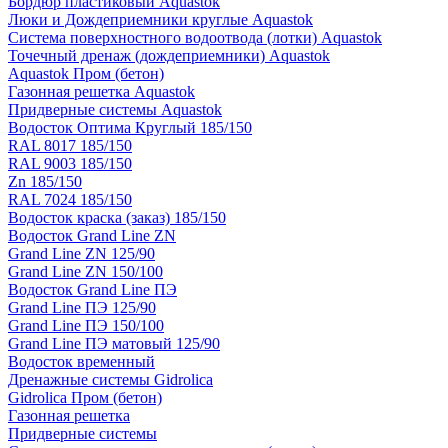
Бордюр пластиковый Aquastok
Люки и Дождеприемники круглые Aquastok
Система поверхностного водоотвода (лотки) Aquastok
Точечный дренаж (дождеприемники) Aquastok
Aquastok Пром (бетон)
Газонная решетка Aquastok
Придверные системы Aquastok
Водосток Оптима Круглый 185/150
RAL 8017 185/150
RAL 9003 185/150
Zn 185/150
RAL 7024 185/150
Водосток краска (заказ) 185/150
Водосток Grand Line ZN
Grand Line ZN 125/90
Grand Line ZN 150/100
Водосток Grand Line ПЭ
Grand Line ПЭ 125/90
Grand Line ПЭ 150/100
Grand Line ПЭ матовый 125/90
Водосток временный
Дренажные системы Gidrolica
Gidrolica Пром (бетон)
Газонная решетка
Придверные системы