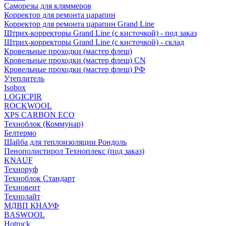
Саморезы для кляммеров
Корректор для ремонта царапин
Корректор для ремонта царапин Grand Line
Штрих-корректоры Grand Line (с кисточкой) - под заказ
Штрих-корректоры Grand Line (с кисточкой) - склад
Кровельные проходки (мастер флеш)
Кровельные проходки (мастер флеш) CN
Кровельные проходки (мастер флеш) РФ
Утеплитель
Isobox
LOGICPIR
ROCKWOOL
XPS CARBON ECO
Техноблок (Коммунар)
Белтермо
Шайба для теплоизоляции Рондоль
Пенополистирол Техноплекс (под заказ)
KNАUF
Технoруф
Техноблок Стандарт
Техновент
Технолайт
МДВП КНАУФ
BASWOOL
Hotrock