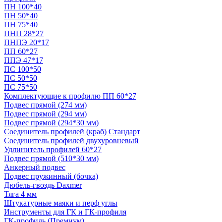
ПН 100*40
ПН 50*40
ПН 75*40
ПНП 28*27
ПНПЭ 20*17
ПП 60*27
ППЭ 47*17
ПС 100*50
ПС 50*50
ПС 75*50
Комплектующие к профилю ПП 60*27
Подвес прямой (274 мм)
Подвес прямой (294 мм)
Подвес прямой (294*30 мм)
Соединитель профилей (краб) Стандарт
Соединитель профилей двухуровневый
Удлинитель профилей 60*27
Подвес прямой (510*30 мм)
Анкерный подвес
Подвес пружинный (бочка)
Дюбель-гвоздь Daxmer
Тяга 4 мм
Штукатурные маяки и перф углы
Инструменты для ГК и ГК-профиля
ГК-профиль (Премиум)