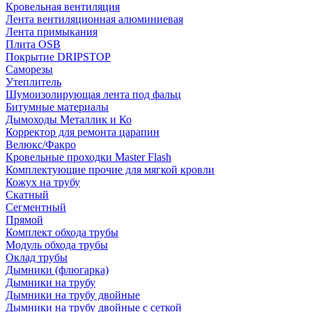
Кровельная вентиляция
Лента вентиляционная алюминиевая
Лента примыкания
Плита OSB
Покрытие DRIPSTOP
Саморезы
Утеплитель
Шумоизолирующая лента под фальц
Битумные материалы
Дымоходы Металлик и Ко
Корректор для ремонта царапин
Велюкс/Факро
Кровельные проходки Master Flash
Комплектующие прочие для мягкой кровли
Кожух на трубу
Скатный
Сегментный
Прямой
Комплект обхода трубы
Модуль обхода трубы
Оклад трубы
Дымники (флюгарка)
Дымники на трубу
Дымники на трубу двoйные
Дымники на трубу двoйные с сеткой