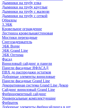
Дымники на трубу елка
Дымники на трубу круглые
Дымники на трубу с жалюзи
Дымники на трубу с сеткой
Образцы
3.ЭБК
Кровельное ограждение
Лестница кровельная/стеновая
Мостики переходные
Снегозадержатель
ЭБК Borge
ЭБК Grand Line
ЭБК Оптима
Фасад
Виниловый сайдинг и панели
Панели фасадные ЯФАСАД
ПВХ до распродажи остатков
Доборные элементы виниловые
Панели фасадные Grand Line
Декоративная система Grand Line Декор
Сайдинг виниловый Grand Line
Фиброцементный сайдинг
Универсальные комплектующие
Фибратек
Доборные элементы фибросайдинга в шт