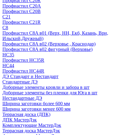
Профнастил С20R
Профнастил С20А
Профнастил С20В
C21
Профнастил С21R
C8
Профнастил С8A в01 (Верх, НН, Екб, Казань, Врн,
Ильский,Дружный)
Профнастил С8A в02 (Верховье , Краснодар)
Профнастил С8A в02 фигурный (Верховье)
HС35
Профнастил HC35R
НС44
Профнастил НС44R
ДЭ Стандарт и Нестандарт
Стандартные ДЭ
Доборные элементы кровли и забора в шт
Доборные элементы без пленки для Юга в шт
Нестандартные ДЭ
Ширина заготовки более 600 мм
Ширина заготовки менее 600 мм
Террасная доска (ДПК)
ДПК МастерДэк
Комплектующие МастерДэк
Террасная доска МастерДэк