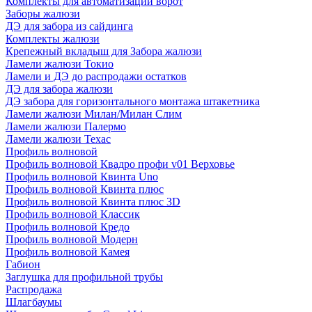
Комплекты для автоматизации ворот
Заборы жалюзи
ДЭ для забора из сайдинга
Комплекты жалюзи
Крепежный вкладыш для Забора жалюзи
Ламели жалюзи Токио
Ламели и ДЭ до распродажи остатков
ДЭ для забора жалюзи
ДЭ забора для горизонтального монтажа штакетника
Ламели жалюзи Милан/Милан Слим
Ламели жалюзи Палермо
Ламели жалюзи Техас
Профиль волновой
Профиль волновой Квадро профи v01 Верховье
Профиль волновой Квинта Uno
Профиль волновой Квинта плюс
Профиль волновой Квинта плюс 3D
Профиль волновой Классик
Профиль волновой Кредо
Профиль волновой Модерн
Профиль волновой Камея
Габион
Заглушка для профильной трубы
Распродажа
Шлагбаумы