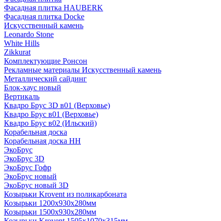
Фасадная плитка HAUBERK
Фасадная плитка Docke
Искусственный камень
Leonardo Stone
White Hills
Zikkurat
Комплектующие Ронсон
Рекламные материалы Искусственный камень
Металлический сайдинг
Блок-хаус новый
Вертикаль
Квадро Брус 3D в01 (Верховье)
Квадро Брус в01 (Верховье)
Квадро Брус в02 (Ильский)
Корабельная доска
Корабельная доска НН
ЭкоБрус
ЭкоБрус 3D
ЭкоБрус Гофр
ЭкоБрус новый
ЭкоБрус новый 3D
Козырьки Krovent из поликарбоната
Козырьки 1200х930х280мм
Козырьки 1500х930х280мм
Козырьки Krovent 1505х1070х315мм