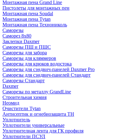
Монтажная пена Grand Linе
Пистолеты для монтажных пен
Монтажная пена Soudal
Монтажная пена Tytan
Монтажная пена Технониколь
Саморезы
Саморез 8х80
Заклепки Daxmer
Саморезы ПШ и ПШС
Саморезы для забора
Саморезы для кляммеров
Саморезы для крюков водостока
Саморезы для сэндвич-панелей Daxmer Pro
Саморезы для сэндвич-панелей Стандарт
Саморезы Стандарт
Daxmer
Саморезы по металлу GrandLine
Строительная химия
Неомид
Очистители Tytan
Антисептик и огнебиозащита ТН
Уплотнитель
Уплотнители универсальные
Уплотнителная лента для ГК профиля
Уплотнители ПСУЛ