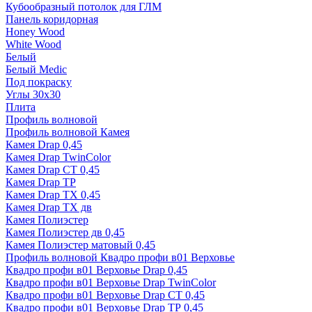
Кубообразный потолок для ГЛМ
Панель коридорная
Honey Wood
White Wood
Белый
Белый Medic
Под покраску
Углы 30х30
Плита
Профиль волновой
Профиль волновой Камея
Камея Drap 0,45
Камея Drap TwinColor
Камея Drap СТ 0,45
Камея Drap ТР
Камея Drap ТХ 0,45
Камея Drap ТХ дв
Камея Полиэстер
Камея Полиэстер дв 0,45
Камея Полиэстер матовый 0,45
Профиль волновой Квадро профи в01 Верховье
Квадро профи в01 Верховье Drap 0,45
Квадро профи в01 Верховье Drap TwinColor
Квадро профи в01 Верховье Drap СТ 0,45
Квадро профи в01 Верховье Drap ТР 0,45