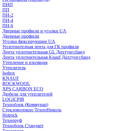
ПНП
ПП
ПН-2
ПН-4
ПН-6
Дверные профили и уголки UA
Дверные профили
Уголки фиксирующие UA
Уплотнителная лента для ГК профиля
Лента уплотнительная GL Дихтунгсбанд
Лента уплотнительная Knauf Дихтунгсбанд
Утепление и изоляция
Утеплитель
Isobox
KNAUF
ROCKWOOL
XPS CARBON ECO
Дюбели для утеплителей
LOGICPIR
Техноблок (Коммунар)
Стекловолокно ТехноНиколь
Hotrock
Технoруф
Техноблок Стандарт
Техновент