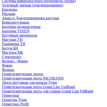
Система поверхностного водоотвода (лотки)
Точечный дренаж (дождеприемники)
Бордюры
Рекламa
Люки и Дождеприемники круглые
Комплектующие
Баллоны подкрасочные
Баллоны VIXEN
Битумные материалы
Мастики ТН
Праймеры ТН
Битум БН
Мастики МБ
Стеклоизол
Велюкс / Факро
Факро
Велюкс
Герметизирующие ленты
Герметизирующая лента NICOBAND
Лента битумная для кровли Tytan
Герметизирующая лента Grand Line UniBand
Герметизирующая лента для стыков Grand Line FillBand
Герметики
Герметик Tytan
Герметики Profil