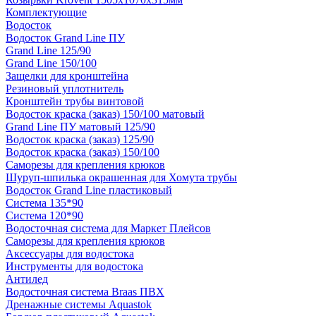
Комплектующие
Водосток
Водосток Grand Line ПУ
Grand Line 125/90
Grand Line 150/100
Защелки для кронштейна
Резиновый уплотнитель
Кронштейн трубы винтовой
Водосток краска (заказ) 150/100 матовый
Grand Line ПУ матовый 125/90
Водосток краска (заказ) 125/90
Водосток краска (заказ) 150/100
Саморезы для крепления крюков
Шуруп-шпилька окрашенная для Хомута трубы
Водосток Grand Line пластиковый
Система 135*90
Система 120*90
Водосточная система для Маркет Плейсов
Саморезы для крепления крюков
Аксессуары для водостока
Инструменты для водостока
Антилед
Водосточная система Braas ПВХ
Дренажные системы Aquastok