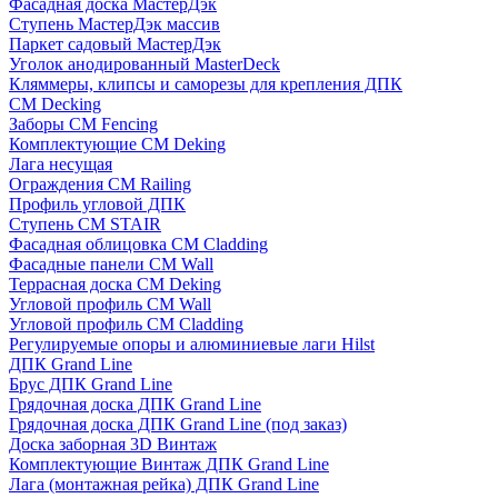
Фасадная доска МастерДэк
Ступень МастерДэк массив
Паркет садовый МастерДэк
Уголок анодированный MasterDeck
Кляммеры, клипсы и саморезы для крепления ДПК
CM Decking
Заборы CM Fencing
Комплектующие CM Deking
Лага несущая
Ограждения CM Railing
Профиль угловой ДПК
Ступень CM STAIR
Фасадная облицовка CM Cladding
Фасадные панели CM Wall
Террасная доска CM Deking
Угловой профиль CM Wall
Угловой профиль CM Cladding
Регулируемые опоры и алюминиевые лаги Hilst
ДПК Grand Line
Брус ДПК Grand Line
Грядочная доска ДПК Grand Line
Грядочная доска ДПК Grand Line (под заказ)
Доска заборная 3D Винтаж
Комплектующие Винтаж ДПК Grand Line
Лага (монтажная рейка) ДПК Grand Line