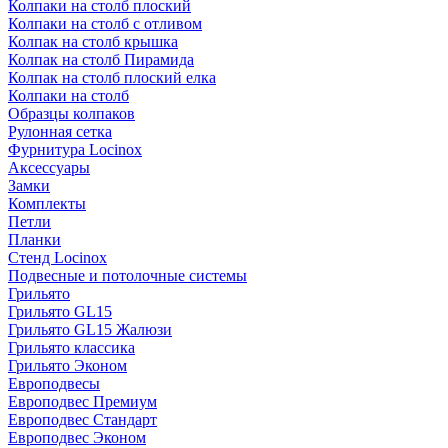
Колпаки на столб плоский
Колпаки на столб с отливом
Колпак на столб крышка
Колпак на столб Пирамида
Колпак на столб плоский елка
Колпаки на столб
Образцы колпаков
Рулонная сетка
Фурнитура Locinox
Аксессуары
Замки
Комплекты
Петли
Планки
Стенд Locinox
Подвесные и потолочные системы
Грильято
Грильято GL15
Грильято GL15 Жалюзи
Грильято классика
Грильято Эконом
Европодвесы
Европодвес Премиум
Европодвес Стандарт
Европодвес Эконом