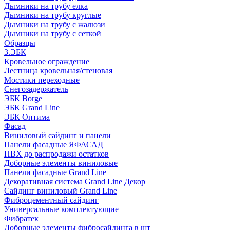
Дымники на трубу елка
Дымники на трубу круглые
Дымники на трубу с жалюзи
Дымники на трубу с сеткой
Образцы
3.ЭБК
Кровельное ограждение
Лестница кровельная/стеновая
Мостики переходные
Снегозадержатель
ЭБК Borge
ЭБК Grand Line
ЭБК Оптима
Фасад
Виниловый сайдинг и панели
Панели фасадные ЯФАСАД
ПВХ до распродажи остатков
Доборные элементы виниловые
Панели фасадные Grand Line
Декоративная система Grand Line Декор
Сайдинг виниловый Grand Line
Фиброцементный сайдинг
Универсальные комплектующие
Фибратек
Доборные элементы фибросайдинга в шт