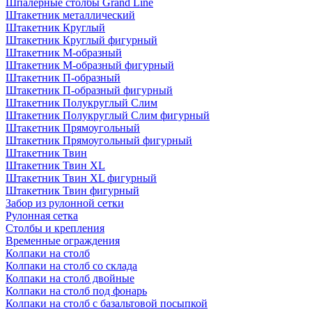
Шпалерные столбы Grand Line
Штакетник металлический
Штакетник Круглый
Штакетник Круглый фигурный
Штакетник М-образный
Штакетник М-образный фигурный
Штакетник П-образный
Штакетник П-образный фигурный
Штакетник Полукруглый Слим
Штакетник Полукруглый Слим фигурный
Штакетник Прямоугольный
Штакетник Прямоугольный фигурный
Штакетник Твин
Штакетник Твин XL
Штакетник Твин XL фигурный
Штакетник Твин фигурный
Забор из рулонной сетки
Рулонная сетка
Столбы и крепления
Временные ограждения
Колпаки на столб
Колпаки на столб со склада
Колпаки на столб двoйные
Колпаки на столб под фонарь
Колпаки на столб с базальтовой посыпкой