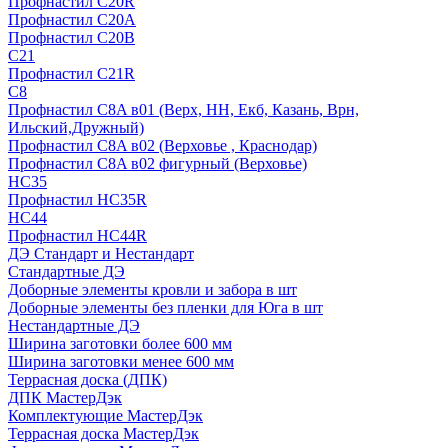
Профнастил С20R
Профнастил С20А
Профнастил С20В
C21
Профнастил С21R
C8
Профнастил С8A в01 (Верх, НН, Екб, Казань, Врн,
Ильский,Дружный)
Профнастил С8A в02 (Верховье , Краснодар)
Профнастил С8A в02 фигурный (Верховье)
HС35
Профнастил HC35R
НС44
Профнастил НС44R
ДЭ Стандарт и Нестандарт
Стандартные ДЭ
Доборные элементы кровли и забора в шт
Доборные элементы без пленки для Юга в шт
Нестандартные ДЭ
Ширина заготовки более 600 мм
Ширина заготовки менее 600 мм
Террасная доска (ДПК)
ДПК МастерДэк
Комплектующие МастерДэк
Террасная доска МастерДэк