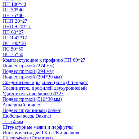
ПН 100*40
ПН 50*40
ПН 75*40
ПНП 28*27
ПНПЭ 20*17
ПП 60*27
ППЭ 47*17
ПС 100*50
ПС 50*50
ПС 75*50
Комплектующие к профилю ПП 60*27
Подвес прямой (274 мм)
Подвес прямой (294 мм)
Подвес прямой (294*30 мм)
Соединитель профилей (краб) Стандарт
Соединитель профилей двухуровневый
Удлинитель профилей 60*27
Подвес прямой (510*30 мм)
Анкерный подвес
Подвес пружинный (бочка)
Дюбель-гвоздь Daxmer
Тяга 4 мм
Штукатурные маяки и перф углы
Инструменты для ГК и ГК-профиля
ГК-профиль (Премиум)