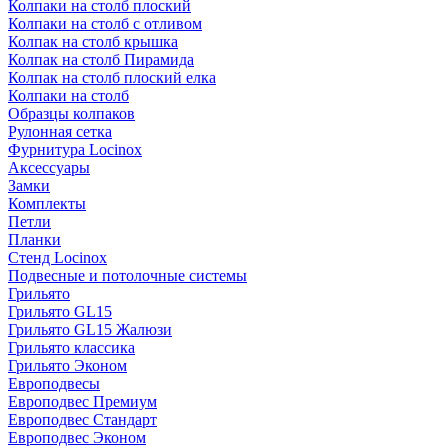
Колпаки на столб плоский
Колпаки на столб с отливом
Колпак на столб крышка
Колпак на столб Пирамида
Колпак на столб плоский елка
Колпаки на столб
Образцы колпаков
Рулонная сетка
Фурнитура Locinox
Аксессуары
Замки
Комплекты
Петли
Планки
Стенд Locinox
Подвесные и потолочные системы
Грильято
Грильято GL15
Грильято GL15 Жалюзи
Грильято классика
Грильято Эконом
Европодвесы
Европодвес Премиум
Европодвес Стандарт
Европодвес Эконом