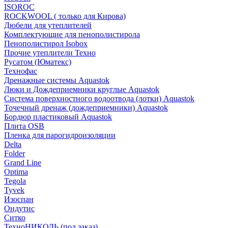
ISOROC
ROCKWOOL ( только для Кирова)
Дюбели для утеплителей
Комплектующие для пенополистирола
Пенополистирол Isobox
Прочие утеплители Техно
Русатом (Юматекс)
Технофас
Дренажные системы Aquastok
Люки и Дождеприемники круглые Aquastok
Система поверхностного водоотвода (лотки) Aquastok
Точечный дренаж (дождеприемники) Aquastok
Бордюр пластиковый Aquastok
Плита OSB
Пленка для парогидроизоляции
Delta
Folder
Grand Line
Optima
Tegola
Tyvek
Изоспан
Ондутис
Ситко
ТехноНИКОЛЬ (под заказ)