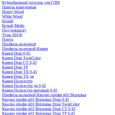
Кубообразный потолок для ГЛМ
Панель коридорная
Honey Wood
White Wood
Белый
Белый Medic
Под покраску
Углы 30х30
Плита
Профиль волновой
Профиль волновой Камея
Камея Drap 0,45
Камея Drap TwinColor
Камея Drap СТ 0,45
Камея Drap ТР
Камея Drap ТХ 0,45
Камея Drap ТХ дв
Камея Полиэстер
Камея Полиэстер дв 0,45
Камея Полиэстер матовый 0,45
Профиль волновой Квадро профи в01 Верховье
Квадро профи в01 Верховье Drap 0,45
Квадро профи в01 Верховье Drap TwinColor
Квадро профи в01 Верховье Drap СТ 0,45
Квадро профи в01 Верховье Drap ТР 0,45