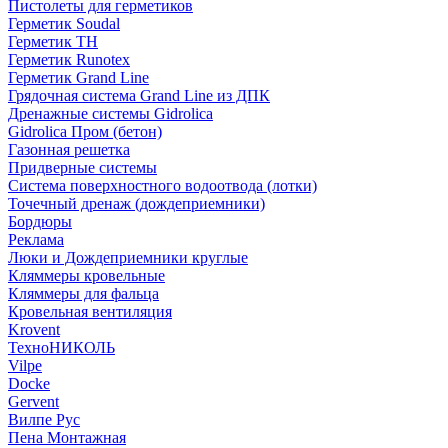
Пистолеты для герметиков
Герметик Soudal
Герметик ТН
Герметик Runotex
Герметик Grand Line
Грядочная система Grand Line из ДПК
Дренажные системы Gidrolica
Gidrolica Пром (бетон)
Газонная решетка
Придверные системы
Система поверхностного водоотвода (лотки)
Точечный дренаж (дождеприемники)
Бордюры
Рекламa
Люки и Дождеприемники круглые
Кляммеры кровельные
Кляммеры для фальца
Кровельная вентиляция
Krovent
ТехноНИКОЛЬ
Vilpe
Docke
Gervent
Вилпе Рус
Пена Монтажнaя