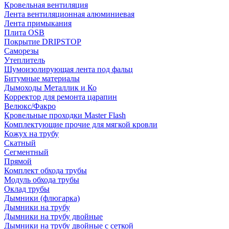
Кровельная вентиляция
Лента вентиляционная алюминиевая
Лента примыкания
Плита OSB
Покрытие DRIPSTOP
Саморезы
Утеплитель
Шумоизолирующая лента под фальц
Битумные материалы
Дымоходы Металлик и Ко
Корректор для ремонта царапин
Велюкс/Факро
Кровельные проходки Master Flash
Комплектующие прочие для мягкой кровли
Кожух на трубу
Скатный
Сегментный
Прямой
Комплект обхода трубы
Модуль обхода трубы
Оклад трубы
Дымники (флюгарка)
Дымники на трубу
Дымники на трубу двoйные
Дымники на трубу двoйные с сеткой