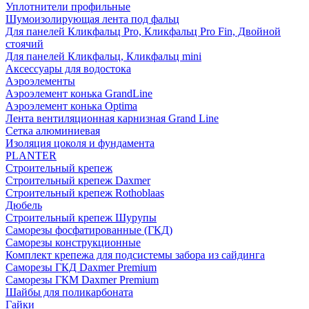
Уплотнители профильные
Шумоизолирующая лента под фальц
Для панелей Кликфальц Pro, Кликфальц Pro Fin, Двойной
стоячий
Для панелей Кликфальц, Кликфальц mini
Аксессуары для водостока
Аэроэлементы
Аэроэлемент конька GrandLine
Аэроэлемент конька Optima
Лента вентиляционная карнизная Grand Line
Сетка алюминиевая
Изоляция цоколя и фундамента
PLANTER
Строительный крепеж
Строительный крепеж Daxmer
Строительный крепеж Rothoblaas
Дюбель
Строительный крепеж Шурупы
Саморeзы фосфатированные (ГКД)
Саморезы конструкционные
Комплект крепежа для подсистемы забора из сайдинга
Саморезы ГКД Daxmer Premium
Саморезы ГКМ Daxmer Premium
Шайбы для поликарбоната
Гайки