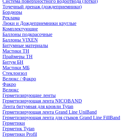
Система поверхностного водоотвода (лотки)
Точечный дренаж (дождеприемники)
Бордюры
Рекламa
Люки и Дождеприемники круглые
Комплектующие
Баллоны подкрасочные
Баллоны VIXEN
Битумные материалы
Мастики ТН
Праймеры ТН
Битум БН
Мастики МБ
Стеклоизол
Велюкс / Факро
Факро
Велюкс
Герметизирующие ленты
Герметизирующая лента NICOBAND
Лента битумная для кровли Tytan
Герметизирующая лента Grand Line UniBand
Герметизирующая лента для стыков Grand Line FillBand
Герметики
Герметик Tytan
Герметики Profil