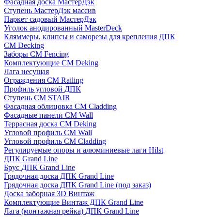
Фасадная доска МастерДэк
Ступень МастерДэк массив
Паркет садовый МастерДэк
Уголок анодированный MasterDeck
Кляммеры, клипсы и саморезы для крепления ДПК
CM Decking
Заборы CM Fencing
Комплектующие CM Deking
Лага несущая
Ограждения CM Railing
Профиль угловой ДПК
Ступень CM STAIR
Фасадная облицовка CM Cladding
Фасадные панели CM Wall
Террасная доска CM Deking
Угловой профиль CM Wall
Угловой профиль CM Cladding
Регулируемые опоры и алюминиевые лаги Hilst
ДПК Grand Line
Брус ДПК Grand Line
Грядочная доска ДПК Grand Line
Грядочная доска ДПК Grand Line (под заказ)
Доска заборная 3D Винтаж
Комплектующие Винтаж ДПК Grand Line
Лага (монтажная рейка) ДПК Grand Line