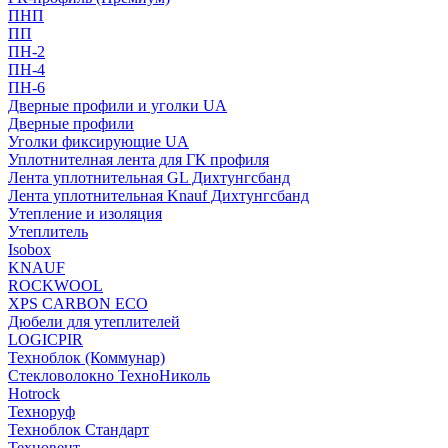
ПНП
ПП
ПН-2
ПН-4
ПН-6
Дверные профили и уголки UA
Дверные профили
Уголки фиксирующие UA
Уплотнителная лента для ГК профиля
Лента уплотнительная GL Дихтунгсбанд
Лента уплотнительная Knauf Дихтунгсбанд
Утепление и изоляция
Утеплитель
Isobox
KNAUF
ROCKWOOL
XPS CARBON ECO
Дюбели для утеплителей
LOGICPIR
Техноблок (Коммунар)
Стекловолокно ТехноНиколь
Hotrock
Технoруф
Техноблок Стандарт
Техновент