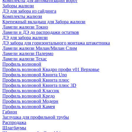
Комплекты для автоматизации ворот
Заборы жалюзи
ДЭ для забора из сайдинга
Комплекты жалюзи
Крепежный вкладыш для Забора жалюзи
Ламели жалюзи Токио
Ламели и ДЭ до распродажи остатков
ДЭ для забора жалюзи
ДЭ забора для горизонтального монтажа штакетника
Ламели жалюзи Милан/Милан Слим
Ламели жалюзи Палермо
Ламели жалюзи Техас
Профиль волновой
Профиль волновой Квадро профи v01 Верховье
Профиль волновой Квинта Uno
Профиль волновой Квинта плюс
Профиль волновой Квинта плюс 3D
Профиль волновой Классик
Профиль волновой Кредо
Профиль волновой Модерн
Профиль волновой Камея
Габион
Заглушка для профильной трубы
Распродажа
Шлагбаумы