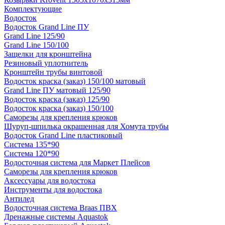
Комплектующие
Водосток
Водосток Grand Line ПУ
Grand Line 125/90
Grand Line 150/100
Защелки для кронштейна
Резиновый уплотнитель
Кронштейн трубы винтовой
Водосток краска (заказ) 150/100 матовый
Grand Line ПУ матовый 125/90
Водосток краска (заказ) 125/90
Водосток краска (заказ) 150/100
Саморезы для крепления крюков
Шуруп-шпилька окрашенная для Хомута трубы
Водосток Grand Line пластиковый
Система 135*90
Система 120*90
Водосточная система для Маркет Плейсов
Саморезы для крепления крюков
Аксессуары для водостока
Инструменты для водостока
Антилед
Водосточная система Braas ПВХ
Дренажные системы Aquastok