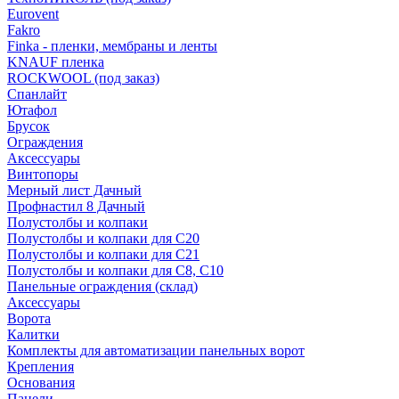
Eurovent
Fakro
Finka - пленки, мембраны и ленты
KNAUF пленка
ROCKWOOL (под заказ)
Спанлайт
Ютафол
Брусок
Ограждения
Аксессуары
Винтопоры
Мерный лист Дачный
Профнастил 8 Дачный
Полустолбы и колпаки
Полустолбы и колпаки для С20
Полустолбы и колпаки для С21
Полустолбы и колпаки для С8, С10
Панельные ограждения (склад)
Аксессуары
Ворота
Калитки
Комплекты для автоматизации панельных ворот
Крепления
Основания
Панели