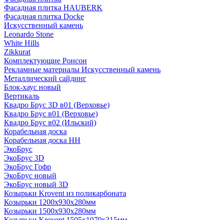
Фасадная плитка HAUBERK
Фасадная плитка Docke
Искусственный камень
Leonardo Stone
White Hills
Zikkurat
Комплектующие Ронсон
Рекламные материалы Искусственный камень
Металлический сайдинг
Блок-хаус новый
Вертикаль
Квадро Брус 3D в01 (Верховье)
Квадро Брус в01 (Верховье)
Квадро Брус в02 (Ильский)
Корабельная доска
Корабельная доска НН
ЭкоБрус
ЭкоБрус 3D
ЭкоБрус Гофр
ЭкоБрус новый
ЭкоБрус новый 3D
Козырьки Krovent из поликарбоната
Козырьки 1200х930х280мм
Козырьки 1500х930х280мм
Козырьки Krovent 1505х1070х315мм