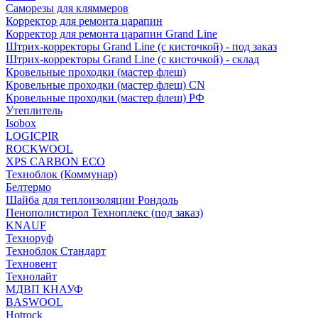
Саморезы для кляммеров
Корректор для ремонта царапин
Корректор для ремонта царапин Grand Line
Штрих-корректоры Grand Line (с кисточкой) - под заказ
Штрих-корректоры Grand Line (с кисточкой) - склад
Кровельные проходки (мастер флеш)
Кровельные проходки (мастер флеш) CN
Кровельные проходки (мастер флеш) РФ
Утеплитель
Isobox
LOGICPIR
ROCKWOOL
XPS CARBON ECO
Техноблок (Коммунар)
Белтермо
Шайба для теплоизоляции Рондоль
Пенополистирол Техноплекс (под заказ)
KNАUF
Технoруф
Техноблок Стандарт
Техновент
Технолайт
МДВП КНАУФ
BASWOOL
Hotrock