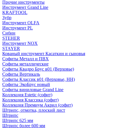
Прочие инструменты
Инструмент Grand Line
KRAFTOOL
Зубр
Инструмент OLFA
Инструмент PL
Сибин
STEHER
Инструмент NOX
STAYER
Кованый инструмент Касаткин и сыновья
Софиты Металл и ПВХ
Софиты металлические
Софиты Квадро Брус в01 (Верховье)
Софиты Вертикаль
Софиты Классик в01 (Верховье, НН)
Софиты ЭкоБрус новый
Софиты виниловые Grand Line
Коллекция Estetic (софит)
Коллекция Классика (софит)
Коллекция Премиум Акрил (софит)
Штрипс, отмотка, плоский лист
Штрипс
Штрипс 625 мм
Штрипс более 600 мм