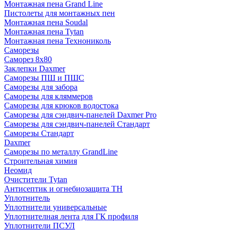
Монтажная пена Grand Linе
Пистолеты для монтажных пен
Монтажная пена Soudal
Монтажная пена Tytan
Монтажная пена Технониколь
Саморезы
Саморез 8х80
Заклепки Daxmer
Саморезы ПШ и ПШС
Саморезы для забора
Саморезы для кляммеров
Саморезы для крюков водостока
Саморезы для сэндвич-панелей Daxmer Pro
Саморезы для сэндвич-панелей Стандарт
Саморезы Стандарт
Daxmer
Саморезы по металлу GrandLine
Строительная химия
Неомид
Очистители Tytan
Антисептик и огнебиозащита ТН
Уплотнитель
Уплотнители универсальные
Уплотнителная лента для ГК профиля
Уплотнители ПСУЛ