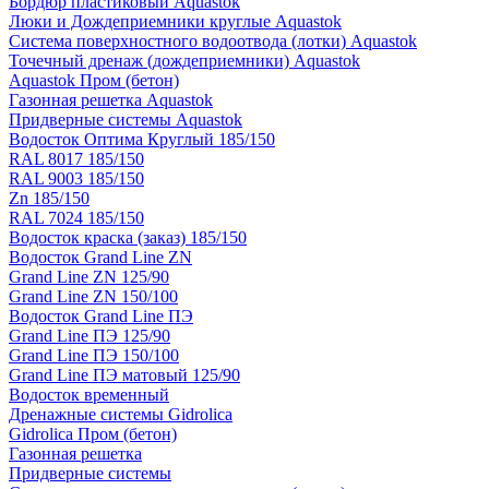
Бордюр пластиковый Aquastok
Люки и Дождеприемники круглые Aquastok
Система поверхностного водоотвода (лотки) Aquastok
Точечный дренаж (дождеприемники) Aquastok
Aquastok Пром (бетон)
Газонная решетка Aquastok
Придверные системы Aquastok
Водосток Оптима Круглый 185/150
RAL 8017 185/150
RAL 9003 185/150
Zn 185/150
RAL 7024 185/150
Водосток краска (заказ) 185/150
Водосток Grand Line ZN
Grand Line ZN 125/90
Grand Line ZN 150/100
Водосток Grand Line ПЭ
Grand Line ПЭ 125/90
Grand Line ПЭ 150/100
Grand Line ПЭ матовый 125/90
Водосток временный
Дренажные системы Gidrolica
Gidrolica Пром (бетон)
Газонная решетка
Придверные системы