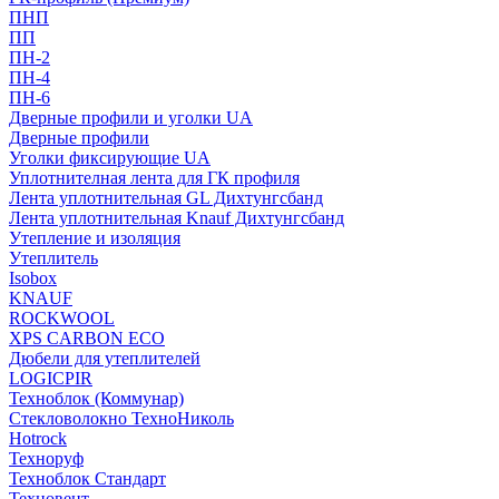
ПНП
ПП
ПН-2
ПН-4
ПН-6
Дверные профили и уголки UA
Дверные профили
Уголки фиксирующие UA
Уплотнителная лента для ГК профиля
Лента уплотнительная GL Дихтунгсбанд
Лента уплотнительная Knauf Дихтунгсбанд
Утепление и изоляция
Утеплитель
Isobox
KNAUF
ROCKWOOL
XPS CARBON ECO
Дюбели для утеплителей
LOGICPIR
Техноблок (Коммунар)
Стекловолокно ТехноНиколь
Hotrock
Технoруф
Техноблок Стандарт
Техновент