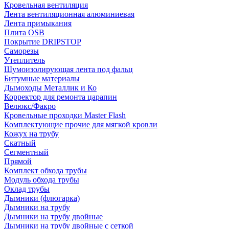
Кровельная вентиляция
Лента вентиляционная алюминиевая
Лента примыкания
Плита OSB
Покрытие DRIPSTOP
Саморезы
Утеплитель
Шумоизолирующая лента под фальц
Битумные материалы
Дымоходы Металлик и Ко
Корректор для ремонта царапин
Велюкс/Факро
Кровельные проходки Master Flash
Комплектующие прочие для мягкой кровли
Кожух на трубу
Скатный
Сегментный
Прямой
Комплект обхода трубы
Модуль обхода трубы
Оклад трубы
Дымники (флюгарка)
Дымники на трубу
Дымники на трубу двoйные
Дымники на трубу двoйные с сеткой