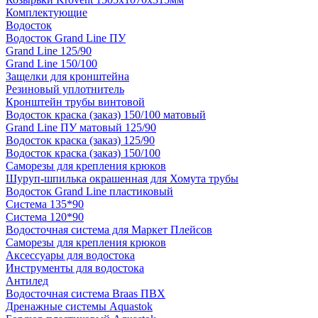
Комплектующие
Водосток
Водосток Grand Line ПУ
Grand Line 125/90
Grand Line 150/100
Защелки для кронштейна
Резиновый уплотнитель
Кронштейн трубы винтовой
Водосток краска (заказ) 150/100 матовый
Grand Line ПУ матовый 125/90
Водосток краска (заказ) 125/90
Водосток краска (заказ) 150/100
Саморезы для крепления крюков
Шуруп-шпилька окрашенная для Хомута трубы
Водосток Grand Line пластиковый
Система 135*90
Система 120*90
Водосточная система для Маркет Плейсов
Саморезы для крепления крюков
Аксессуары для водостока
Инструменты для водостока
Антилед
Водосточная система Braas ПВХ
Дренажные системы Aquastok