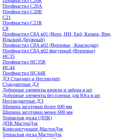
Профнастил С20R
Профнастил С20А
Профнастил С20В
C21
Профнастил С21R
C8
Профнастил С8A в01 (Верх, НН, Екб, Казань, Врн,
Ильский,Дружный)
Профнастил С8A в02 (Верховье , Краснодар)
Профнастил С8A в02 фигурный (Верховье)
HС35
Профнастил HC35R
НС44
Профнастил НС44R
ДЭ Стандарт и Нестандарт
Стандартные ДЭ
Доборные элементы кровли и забора в шт
Доборные элементы без пленки для Юга в шт
Нестандартные ДЭ
Ширина заготовки более 600 мм
Ширина заготовки менее 600 мм
Террасная доска (ДПК)
ДПК МастерДэк
Комплектующие МастерДэк
Террасная доска МастерДэк