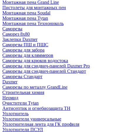
Монтажная пена Grand Linе
Пистолеты для монтажных пен
Монтажная пена Soudal
Монтажная пена Tytan
Монтажная пена Технониколь
Саморезы
Саморез 8х80
Заклепки Daxmer
Саморезы ПШ и ПШС
Саморезы для забора
Саморезы для кляммеров
Саморезы для крюков водостока
Саморезы для сэндвич-панелей Daxmer Pro
Саморезы для сэндвич-панелей Стандарт
Саморезы Стандарт
Daxmer
Саморезы по металлу GrandLine
Строительная химия
Неомид
Очистители Tytan
Антисептик и огнебиозащита ТН
Уплотнитель
Уплотнители универсальные
Уплотнителная лента для ГК профиля
Уплотнители ПСУЛ