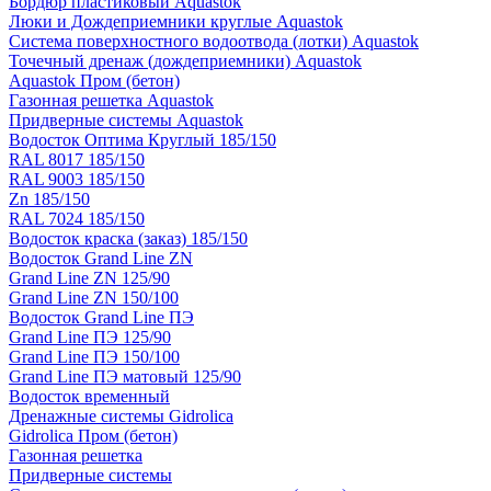
Бордюр пластиковый Aquastok
Люки и Дождеприемники круглые Aquastok
Система поверхностного водоотвода (лотки) Aquastok
Точечный дренаж (дождеприемники) Aquastok
Aquastok Пром (бетон)
Газонная решетка Aquastok
Придверные системы Aquastok
Водосток Оптима Круглый 185/150
RAL 8017 185/150
RAL 9003 185/150
Zn 185/150
RAL 7024 185/150
Водосток краска (заказ) 185/150
Водосток Grand Line ZN
Grand Line ZN 125/90
Grand Line ZN 150/100
Водосток Grand Line ПЭ
Grand Line ПЭ 125/90
Grand Line ПЭ 150/100
Grand Line ПЭ матовый 125/90
Водосток временный
Дренажные системы Gidrolica
Gidrolica Пром (бетон)
Газонная решетка
Придверные системы