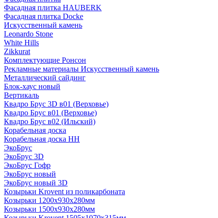
Фасадная плитка HAUBERK
Фасадная плитка Docke
Искусственный камень
Leonardo Stone
White Hills
Zikkurat
Комплектующие Ронсон
Рекламные материалы Искусственный камень
Металлический сайдинг
Блок-хаус новый
Вертикаль
Квадро Брус 3D в01 (Верховье)
Квадро Брус в01 (Верховье)
Квадро Брус в02 (Ильский)
Корабельная доска
Корабельная доска НН
ЭкоБрус
ЭкоБрус 3D
ЭкоБрус Гофр
ЭкоБрус новый
ЭкоБрус новый 3D
Козырьки Krovent из поликарбоната
Козырьки 1200х930х280мм
Козырьки 1500х930х280мм
Козырьки Krovent 1505х1070х315мм