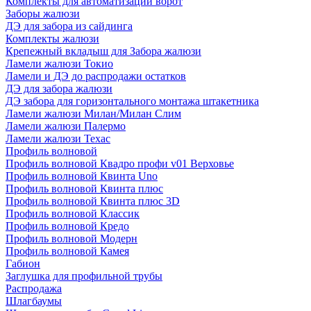
Комплекты для автоматизации ворот
Заборы жалюзи
ДЭ для забора из сайдинга
Комплекты жалюзи
Крепежный вкладыш для Забора жалюзи
Ламели жалюзи Токио
Ламели и ДЭ до распродажи остатков
ДЭ для забора жалюзи
ДЭ забора для горизонтального монтажа штакетника
Ламели жалюзи Милан/Милан Слим
Ламели жалюзи Палермо
Ламели жалюзи Техас
Профиль волновой
Профиль волновой Квадро профи v01 Верховье
Профиль волновой Квинта Uno
Профиль волновой Квинта плюс
Профиль волновой Квинта плюс 3D
Профиль волновой Классик
Профиль волновой Кредо
Профиль волновой Модерн
Профиль волновой Камея
Габион
Заглушка для профильной трубы
Распродажа
Шлагбаумы