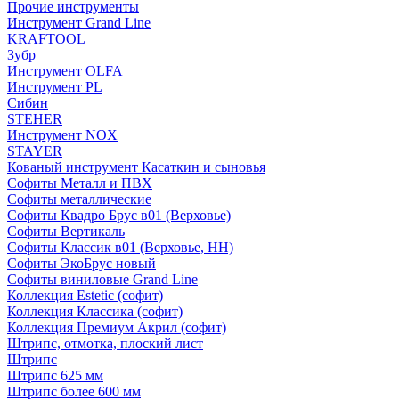
Прочие инструменты
Инструмент Grand Line
KRAFTOOL
Зубр
Инструмент OLFA
Инструмент PL
Сибин
STEHER
Инструмент NOX
STAYER
Кованый инструмент Касаткин и сыновья
Софиты Металл и ПВХ
Софиты металлические
Софиты Квадро Брус в01 (Верховье)
Софиты Вертикаль
Софиты Классик в01 (Верховье, НН)
Софиты ЭкоБрус новый
Софиты виниловые Grand Line
Коллекция Estetic (софит)
Коллекция Классика (софит)
Коллекция Премиум Акрил (софит)
Штрипс, отмотка, плоский лист
Штрипс
Штрипс 625 мм
Штрипс более 600 мм