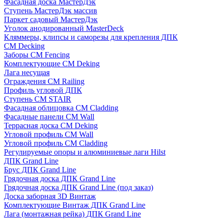
Фасадная доска МастерДэк
Ступень МастерДэк массив
Паркет садовый МастерДэк
Уголок анодированный MasterDeck
Кляммеры, клипсы и саморезы для крепления ДПК
CM Decking
Заборы CM Fencing
Комплектующие CM Deking
Лага несущая
Ограждения CM Railing
Профиль угловой ДПК
Ступень CM STAIR
Фасадная облицовка CM Cladding
Фасадные панели CM Wall
Террасная доска CM Deking
Угловой профиль CM Wall
Угловой профиль CM Cladding
Регулируемые опоры и алюминиевые лаги Hilst
ДПК Grand Line
Брус ДПК Grand Line
Грядочная доска ДПК Grand Line
Грядочная доска ДПК Grand Line (под заказ)
Доска заборная 3D Винтаж
Комплектующие Винтаж ДПК Grand Line
Лага (монтажная рейка) ДПК Grand Line