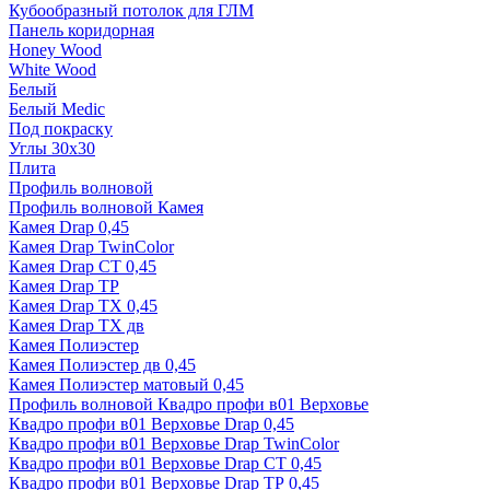
Кубообразный потолок для ГЛМ
Панель коридорная
Honey Wood
White Wood
Белый
Белый Medic
Под покраску
Углы 30х30
Плита
Профиль волновой
Профиль волновой Камея
Камея Drap 0,45
Камея Drap TwinColor
Камея Drap СТ 0,45
Камея Drap ТР
Камея Drap ТХ 0,45
Камея Drap ТХ дв
Камея Полиэстер
Камея Полиэстер дв 0,45
Камея Полиэстер матовый 0,45
Профиль волновой Квадро профи в01 Верховье
Квадро профи в01 Верховье Drap 0,45
Квадро профи в01 Верховье Drap TwinColor
Квадро профи в01 Верховье Drap СТ 0,45
Квадро профи в01 Верховье Drap ТР 0,45