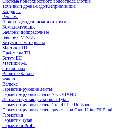
Система поверхностного водоотвода (лотки)
Точечный дренаж (дождеприемники)
Бордюры
Рекламa
Люки и Дождеприемники круглые
Комплектующие
Баллоны подкрасочные
Баллоны VIXEN
Битумные материалы
Мастики ТН
Праймеры ТН
Битум БН
Мастики МБ
Стеклоизол
Велюкс / Факро
Факро
Велюкс
Герметизирующие ленты
Герметизирующая лента NICOBAND
Лента битумная для кровли Tytan
Герметизирующая лента Grand Line UniBand
Герметизирующая лента для стыков Grand Line FillBand
Герметики
Герметик Tytan
Герметики Profil