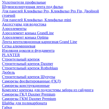
Уплотнители профильные
Шумоизолирующая лента под фальц
Для панелей Кликфальц Pro, Кликфальц Pro Fin, Двойной
стоячий
Для панелей Кликфальц, Кликфальц mini
Аксессуары для водостока
Аэроэлементы
Аэроэлемент конька GrandLine
Аэроэлемент конька Optima
Лента вентиляционная карнизная Grand Line
Сетка алюминиевая
Изоляция цоколя и фундамента
PLANTER
Строительный крепеж
Строительный крепеж Daxmer
Строительный крепеж Rothoblaas
Дюбель
Строительный крепеж Шурупы
Саморeзы фосфатированные (ГКД)
Саморезы конструкционные
Комплект крепежа для подсистемы забора из сайдинга
Саморезы ГКД Daxmer Premium
Саморезы ГКМ Daxmer Premium
Шайбы для поликарбоната
Гайки