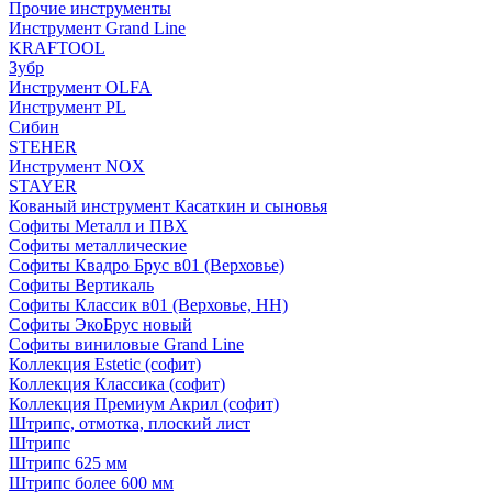
Прочие инструменты
Инструмент Grand Line
KRAFTOOL
Зубр
Инструмент OLFA
Инструмент PL
Сибин
STEHER
Инструмент NOX
STAYER
Кованый инструмент Касаткин и сыновья
Софиты Металл и ПВХ
Софиты металлические
Софиты Квадро Брус в01 (Верховье)
Софиты Вертикаль
Софиты Классик в01 (Верховье, НН)
Софиты ЭкоБрус новый
Софиты виниловые Grand Line
Коллекция Estetic (софит)
Коллекция Классика (софит)
Коллекция Премиум Акрил (софит)
Штрипс, отмотка, плоский лист
Штрипс
Штрипс 625 мм
Штрипс более 600 мм