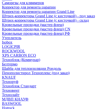
Саморезы для кляммеров
Корректор для ремонта царапин
Корректор для ремонта царапин Grand Line
Штрих-корректоры Grand Line (с кисточкой) - под заказ
Штрих-корректоры Grand Line (с кисточкой) - склад
Кровельные проходки (мастер флеш)
Кровельные проходки (мастер флеш) CN
Кровельные проходки (мастер флеш) РФ
Утеплитель
Isobox
LOGICPIR
ROCKWOOL
XPS CARBON ECO
Техноблок (Коммунар)
Белтермо
Шайба для теплоизоляции Рондоль
Пенополистирол Техноплекс (под заказ)
KNАUF
Технoруф
Техноблок Стандарт
Техновент
Технолайт
МДВП КНАУФ
BASWOOL
Hotrock