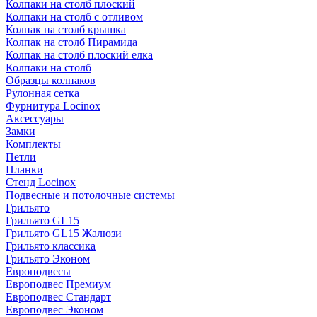
Колпаки на столб плоский
Колпаки на столб с отливом
Колпак на столб крышка
Колпак на столб Пирамида
Колпак на столб плоский елка
Колпаки на столб
Образцы колпаков
Рулонная сетка
Фурнитура Locinox
Аксессуары
Замки
Комплекты
Петли
Планки
Стенд Locinox
Подвесные и потолочные системы
Грильято
Грильято GL15
Грильято GL15 Жалюзи
Грильято классика
Грильято Эконом
Европодвесы
Европодвес Премиум
Европодвес Стандарт
Европодвес Эконом