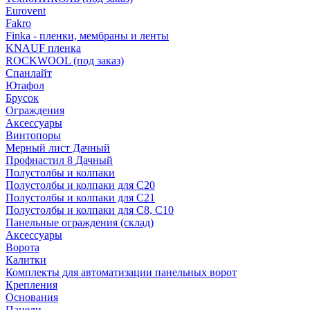
Eurovent
Fakro
Finka - пленки, мембраны и ленты
KNAUF пленка
ROCKWOOL (под заказ)
Спанлайт
Ютафол
Брусок
Ограждения
Аксессуары
Винтопоры
Мерный лист Дачный
Профнастил 8 Дачный
Полустолбы и колпаки
Полустолбы и колпаки для С20
Полустолбы и колпаки для С21
Полустолбы и колпаки для С8, С10
Панельные ограждения (склад)
Аксессуары
Ворота
Калитки
Комплекты для автоматизации панельных ворот
Крепления
Основания
Панели