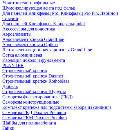
Уплотнители профильные
Шумоизолирующая лента под фальц
Для панелей Кликфальц Pro, Кликфальц Pro Fin, Двойной
стоячий
Для панелей Кликфальц, Кликфальц mini
Аксессуары для водостока
Аэроэлементы
Аэроэлемент конька GrandLine
Аэроэлемент конька Optima
Лента вентиляционная карнизная Grand Line
Сетка алюминиевая
Изоляция цоколя и фундамента
PLANTER
Строительный крепеж
Строительный крепеж Daxmer
Строительный крепеж Rothoblaas
Дюбель
Строительный крепеж Шурупы
Саморeзы фосфатированные (ГКД)
Саморезы конструкционные
Комплект крепежа для подсистемы забора из сайдинга
Саморезы ГКД Daxmer Premium
Саморезы ГКМ Daxmer Premium
Шайбы для поликарбоната
Гайки