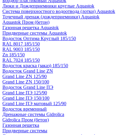
Бордюр пластиковый Aquastok
Люки и Дождеприемники круглые Aquastok
Система поверхностного водоотвода (лотки) Aquastok
Точечный дренаж (дождеприемники) Aquastok
Aquastok Пром (бетон)
Газонная решетка Aquastok
Придверные системы Aquastok
Водосток Оптима Круглый 185/150
RAL 8017 185/150
RAL 9003 185/150
Zn 185/150
RAL 7024 185/150
Водосток краска (заказ) 185/150
Водосток Grand Line ZN
Grand Line ZN 125/90
Grand Line ZN 150/100
Водосток Grand Line ПЭ
Grand Line ПЭ 125/90
Grand Line ПЭ 150/100
Grand Line ПЭ матовый 125/90
Водосток временный
Дренажные системы Gidrolica
Gidrolica Пром (бетон)
Газонная решетка
Придверные системы