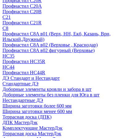
Профнастил С20R
Профнастил С20А
Профнастил С20В
C21
Профнастил С21R
C8
Профнастил С8A в01 (Верх, НН, Екб, Казань, Врн,
Ильский,Дружный)
Профнастил С8A в02 (Верховье , Краснодар)
Профнастил С8A в02 фигурный (Верховье)
HС35
Профнастил HC35R
НС44
Профнастил НС44R
ДЭ Стандарт и Нестандарт
Стандартные ДЭ
Доборные элементы кровли и забора в шт
Доборные элементы без пленки для Юга в шт
Нестандартные ДЭ
Ширина заготовки более 600 мм
Ширина заготовки менее 600 мм
Террасная доска (ДПК)
ДПК МастерДэк
Комплектующие МастерДэк
Террасная доска МастерДэк