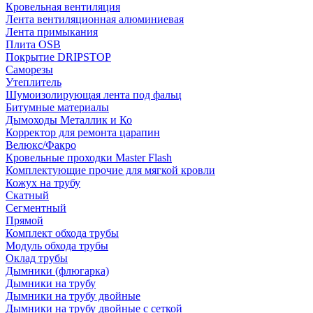
Кровельная вентиляция
Лента вентиляционная алюминиевая
Лента примыкания
Плита OSB
Покрытие DRIPSTOP
Саморезы
Утеплитель
Шумоизолирующая лента под фальц
Битумные материалы
Дымоходы Металлик и Ко
Корректор для ремонта царапин
Велюкс/Факро
Кровельные проходки Master Flash
Комплектующие прочие для мягкой кровли
Кожух на трубу
Скатный
Сегментный
Прямой
Комплект обхода трубы
Модуль обхода трубы
Оклад трубы
Дымники (флюгарка)
Дымники на трубу
Дымники на трубу двoйные
Дымники на трубу двoйные с сеткой