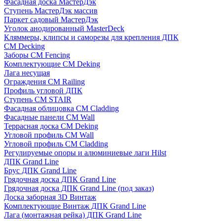
Фасадная доска МастерДэк
Ступень МастерДэк массив
Паркет садовый МастерДэк
Уголок анодированный MasterDeck
Кляммеры, клипсы и саморезы для крепления ДПК
CM Decking
Заборы CM Fencing
Комплектующие CM Deking
Лага несущая
Ограждения CM Railing
Профиль угловой ДПК
Ступень CM STAIR
Фасадная облицовка CM Cladding
Фасадные панели CM Wall
Террасная доска CM Deking
Угловой профиль CM Wall
Угловой профиль CM Cladding
Регулируемые опоры и алюминиевые лаги Hilst
ДПК Grand Line
Брус ДПК Grand Line
Грядочная доска ДПК Grand Line
Грядочная доска ДПК Grand Line (под заказ)
Доска заборная 3D Винтаж
Комплектующие Винтаж ДПК Grand Line
Лага (монтажная рейка) ДПК Grand Line