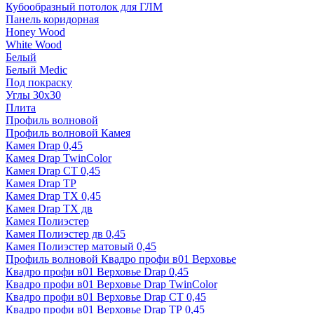
Кубообразный потолок для ГЛМ
Панель коридорная
Honey Wood
White Wood
Белый
Белый Medic
Под покраску
Углы 30х30
Плита
Профиль волновой
Профиль волновой Камея
Камея Drap 0,45
Камея Drap TwinColor
Камея Drap СТ 0,45
Камея Drap ТР
Камея Drap ТХ 0,45
Камея Drap ТХ дв
Камея Полиэстер
Камея Полиэстер дв 0,45
Камея Полиэстер матовый 0,45
Профиль волновой Квадро профи в01 Верховье
Квадро профи в01 Верховье Drap 0,45
Квадро профи в01 Верховье Drap TwinColor
Квадро профи в01 Верховье Drap СТ 0,45
Квадро профи в01 Верховье Drap ТР 0,45