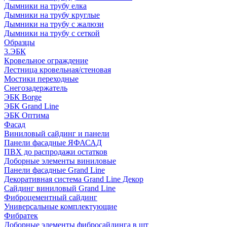
Дымники на трубу елка
Дымники на трубу круглые
Дымники на трубу с жалюзи
Дымники на трубу с сеткой
Образцы
3.ЭБК
Кровельное ограждение
Лестница кровельная/стеновая
Мостики переходные
Снегозадержатель
ЭБК Borge
ЭБК Grand Line
ЭБК Оптима
Фасад
Виниловый сайдинг и панели
Панели фасадные ЯФАСАД
ПВХ до распродажи остатков
Доборные элементы виниловые
Панели фасадные Grand Line
Декоративная система Grand Line Декор
Сайдинг виниловый Grand Line
Фиброцементный сайдинг
Универсальные комплектующие
Фибратек
Доборные элементы фибросайдинга в шт