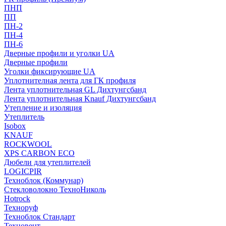
ПНП
ПП
ПН-2
ПН-4
ПН-6
Дверные профили и уголки UA
Дверные профили
Уголки фиксирующие UA
Уплотнителная лента для ГК профиля
Лента уплотнительная GL Дихтунгсбанд
Лента уплотнительная Knauf Дихтунгсбанд
Утепление и изоляция
Утеплитель
Isobox
KNAUF
ROCKWOOL
XPS CARBON ECO
Дюбели для утеплителей
LOGICPIR
Техноблок (Коммунар)
Стекловолокно ТехноНиколь
Hotrock
Технoруф
Техноблок Стандарт
Техновент