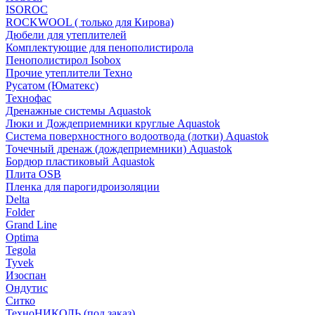
ISOROC
ROCKWOOL ( только для Кирова)
Дюбели для утеплителей
Комплектующие для пенополистирола
Пенополистирол Isobox
Прочие утеплители Техно
Русатом (Юматекс)
Технофас
Дренажные системы Aquastok
Люки и Дождеприемники круглые Aquastok
Система поверхностного водоотвода (лотки) Aquastok
Точечный дренаж (дождеприемники) Aquastok
Бордюр пластиковый Aquastok
Плита OSB
Пленка для парогидроизоляции
Delta
Folder
Grand Line
Optima
Tegola
Tyvek
Изоспан
Ондутис
Ситко
ТехноНИКОЛЬ (под заказ)