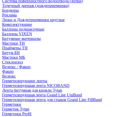
Система поверхностного водоотвода (лотки)
Точечный дренаж (дождеприемники)
Бордюры
Рекламa
Люки и Дождеприемники круглые
Комплектующие
Баллоны подкрасочные
Баллоны VIXEN
Битумные материалы
Мастики ТН
Праймеры ТН
Битум БН
Мастики МБ
Стеклоизол
Велюкс / Факро
Факро
Велюкс
Герметизирующие ленты
Герметизирующая лента NICOBAND
Лента битумная для кровли Tytan
Герметизирующая лента Grand Line UniBand
Герметизирующая лента для стыков Grand Line FillBand
Герметики
Герметик Tytan
Герметики Profil