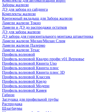
Комплекты для автоматизации ворот
Заборы жалюзи
ДЭ для забора из сайдинга
Комплекты жалюзи
Крепежный вкладыш для Забора жалюзи
Ламели жалюзи Токио
Ламели и ДЭ до распродажи остатков
ДЭ для забора жалюзи
ДЭ забора для горизонтального монтажа штакетника
Ламели жалюзи Милан/Милан Слим
Ламели жалюзи Палермо
Ламели жалюзи Техас
Профиль волновой
Профиль волновой Квадро профи v01 Верховье
Профиль волновой Квинта Uno
Профиль волновой Квинта плюс
Профиль волновой Квинта плюс 3D
Профиль волновой Классик
Профиль волновой Кредо
Профиль волновой Модерн
Профиль волновой Камея
Габион
Заглушка для профильной трубы
Распродажа
Шлагбаумы