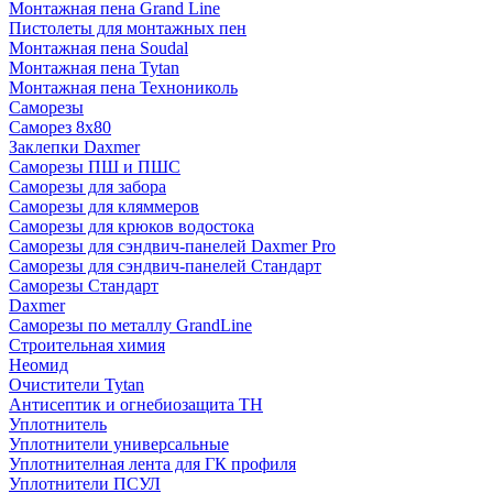
Монтажная пена Grand Linе
Пистолеты для монтажных пен
Монтажная пена Soudal
Монтажная пена Tytan
Монтажная пена Технониколь
Саморезы
Саморез 8х80
Заклепки Daxmer
Саморезы ПШ и ПШС
Саморезы для забора
Саморезы для кляммеров
Саморезы для крюков водостока
Саморезы для сэндвич-панелей Daxmer Pro
Саморезы для сэндвич-панелей Стандарт
Саморезы Стандарт
Daxmer
Саморезы по металлу GrandLine
Строительная химия
Неомид
Очистители Tytan
Антисептик и огнебиозащита ТН
Уплотнитель
Уплотнители универсальные
Уплотнителная лента для ГК профиля
Уплотнители ПСУЛ