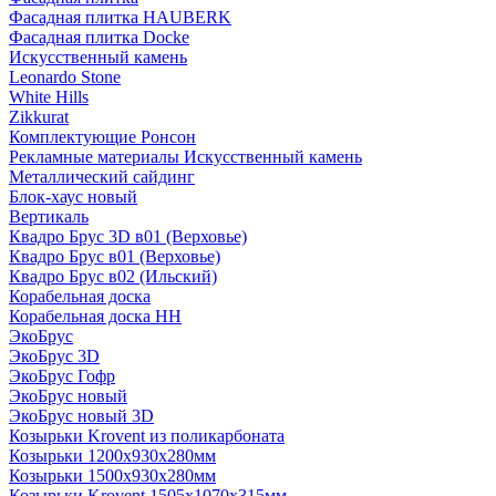
Фасадная плитка HAUBERK
Фасадная плитка Docke
Искусственный камень
Leonardo Stone
White Hills
Zikkurat
Комплектующие Ронсон
Рекламные материалы Искусственный камень
Металлический сайдинг
Блок-хаус новый
Вертикаль
Квадро Брус 3D в01 (Верховье)
Квадро Брус в01 (Верховье)
Квадро Брус в02 (Ильский)
Корабельная доска
Корабельная доска НН
ЭкоБрус
ЭкоБрус 3D
ЭкоБрус Гофр
ЭкоБрус новый
ЭкоБрус новый 3D
Козырьки Krovent из поликарбоната
Козырьки 1200х930х280мм
Козырьки 1500х930х280мм
Козырьки Krovent 1505х1070х315мм