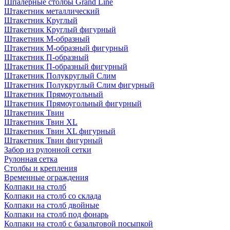
Шпалерные столбы Grand Line
Штакетник металлический
Штакетник Круглый
Штакетник Круглый фигурный
Штакетник М-образный
Штакетник М-образный фигурный
Штакетник П-образный
Штакетник П-образный фигурный
Штакетник Полукруглый Слим
Штакетник Полукруглый Слим фигурный
Штакетник Прямоугольный
Штакетник Прямоугольный фигурный
Штакетник Твин
Штакетник Твин XL
Штакетник Твин XL фигурный
Штакетник Твин фигурный
Забор из рулонной сетки
Рулонная сетка
Столбы и крепления
Временные ограждения
Колпаки на столб
Колпаки на столб со склада
Колпаки на столб двoйные
Колпаки на столб под фонарь
Колпаки на столб с базальтовой посыпкой