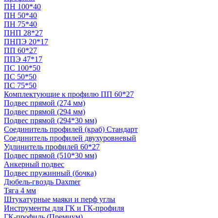
ПН 100*40
ПН 50*40
ПН 75*40
ПНП 28*27
ПНПЭ 20*17
ПП 60*27
ППЭ 47*17
ПС 100*50
ПС 50*50
ПС 75*50
Комплектующие к профилю ПП 60*27
Подвес прямой (274 мм)
Подвес прямой (294 мм)
Подвес прямой (294*30 мм)
Соединитель профилей (краб) Стандарт
Соединитель профилей двухуровневый
Удлинитель профилей 60*27
Подвес прямой (510*30 мм)
Анкерный подвес
Подвес пружинный (бочка)
Дюбель-гвоздь Daxmer
Тяга 4 мм
Штукатурные маяки и перф углы
Инструменты для ГК и ГК-профиля
ГК-профиль (Премиум)