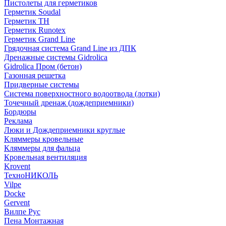
Пистолеты для герметиков
Герметик Soudal
Герметик ТН
Герметик Runotex
Герметик Grand Line
Грядочная система Grand Line из ДПК
Дренажные системы Gidrolica
Gidrolica Пром (бетон)
Газонная решетка
Придверные системы
Система поверхностного водоотвода (лотки)
Точечный дренаж (дождеприемники)
Бордюры
Рекламa
Люки и Дождеприемники круглые
Кляммеры кровельные
Кляммеры для фальца
Кровельная вентиляция
Krovent
ТехноНИКОЛЬ
Vilpe
Docke
Gervent
Вилпе Рус
Пена Монтажнaя