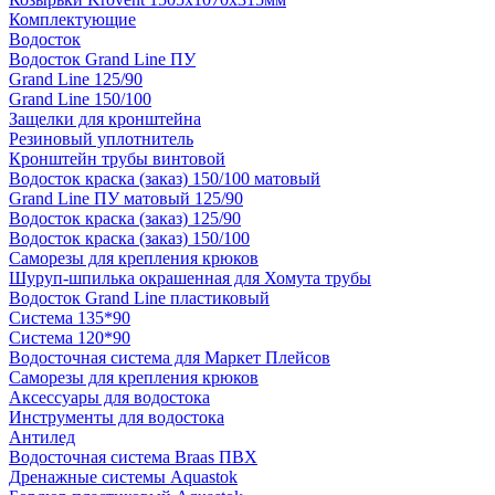
Комплектующие
Водосток
Водосток Grand Line ПУ
Grand Line 125/90
Grand Line 150/100
Защелки для кронштейна
Резиновый уплотнитель
Кронштейн трубы винтовой
Водосток краска (заказ) 150/100 матовый
Grand Line ПУ матовый 125/90
Водосток краска (заказ) 125/90
Водосток краска (заказ) 150/100
Саморезы для крепления крюков
Шуруп-шпилька окрашенная для Хомута трубы
Водосток Grand Line пластиковый
Система 135*90
Система 120*90
Водосточная система для Маркет Плейсов
Саморезы для крепления крюков
Аксессуары для водостока
Инструменты для водостока
Антилед
Водосточная система Braas ПВХ
Дренажные системы Aquastok