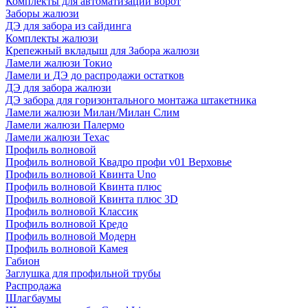
Комплекты для автоматизации ворот
Заборы жалюзи
ДЭ для забора из сайдинга
Комплекты жалюзи
Крепежный вкладыш для Забора жалюзи
Ламели жалюзи Токио
Ламели и ДЭ до распродажи остатков
ДЭ для забора жалюзи
ДЭ забора для горизонтального монтажа штакетника
Ламели жалюзи Милан/Милан Слим
Ламели жалюзи Палермо
Ламели жалюзи Техас
Профиль волновой
Профиль волновой Квадро профи v01 Верховье
Профиль волновой Квинта Uno
Профиль волновой Квинта плюс
Профиль волновой Квинта плюс 3D
Профиль волновой Классик
Профиль волновой Кредо
Профиль волновой Модерн
Профиль волновой Камея
Габион
Заглушка для профильной трубы
Распродажа
Шлагбаумы