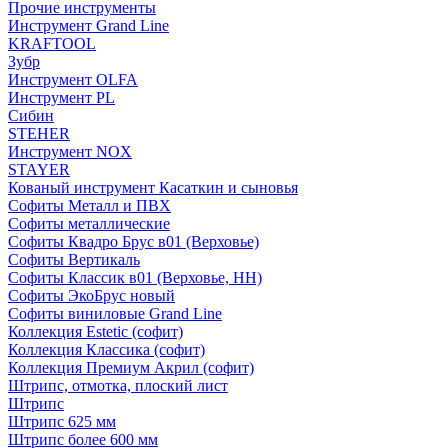
Прочие инструменты
Инструмент Grand Line
KRAFTOOL
Зубр
Инструмент OLFA
Инструмент PL
Сибин
STEHER
Инструмент NOX
STAYER
Кованый инструмент Касаткин и сыновья
Софиты Металл и ПВХ
Софиты металлические
Софиты Квадро Брус в01 (Верховье)
Софиты Вертикаль
Софиты Классик в01 (Верховье, НН)
Софиты ЭкоБрус новый
Софиты виниловые Grand Line
Коллекция Estetic (софит)
Коллекция Классика (софит)
Коллекция Премиум Акрил (софит)
Штрипс, отмотка, плоский лист
Штрипс
Штрипс 625 мм
Штрипс более 600 мм