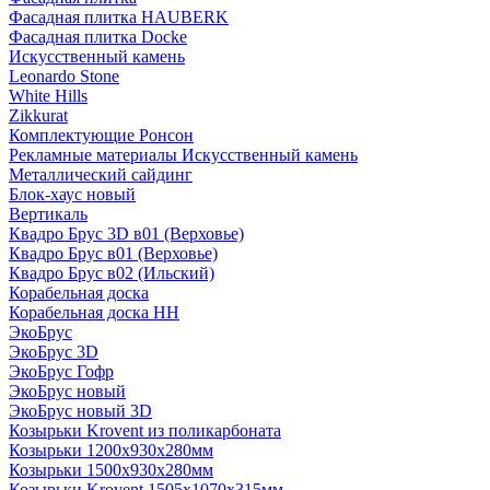
Фасадная плитка HAUBERK
Фасадная плитка Docke
Искусственный камень
Leonardo Stone
White Hills
Zikkurat
Комплектующие Ронсон
Рекламные материалы Искусственный камень
Металлический сайдинг
Блок-хаус новый
Вертикаль
Квадро Брус 3D в01 (Верховье)
Квадро Брус в01 (Верховье)
Квадро Брус в02 (Ильский)
Корабельная доска
Корабельная доска НН
ЭкоБрус
ЭкоБрус 3D
ЭкоБрус Гофр
ЭкоБрус новый
ЭкоБрус новый 3D
Козырьки Krovent из поликарбоната
Козырьки 1200х930х280мм
Козырьки 1500х930х280мм
Козырьки Krovent 1505х1070х315мм