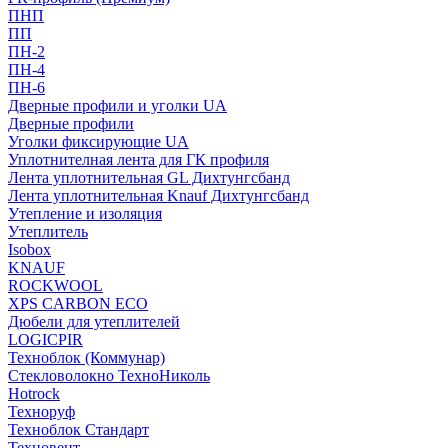
ПНП
ПП
ПН-2
ПН-4
ПН-6
Дверные профили и уголки UA
Дверные профили
Уголки фиксирующие UA
Уплотнителная лента для ГК профиля
Лента уплотнительная GL Дихтунгсбанд
Лента уплотнительная Knauf Дихтунгсбанд
Утепление и изоляция
Утеплитель
Isobox
KNAUF
ROCKWOOL
XPS CARBON ECO
Дюбели для утеплителей
LOGICPIR
Техноблок (Коммунар)
Стекловолокно ТехноНиколь
Hotrock
Технoруф
Техноблок Стандарт
Техновент