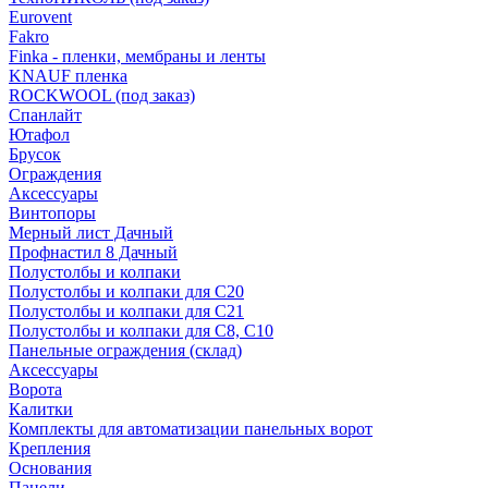
Eurovent
Fakro
Finka - пленки, мембраны и ленты
KNAUF пленка
ROCKWOOL (под заказ)
Спанлайт
Ютафол
Брусок
Ограждения
Аксессуары
Винтопоры
Мерный лист Дачный
Профнастил 8 Дачный
Полустолбы и колпаки
Полустолбы и колпаки для С20
Полустолбы и колпаки для С21
Полустолбы и колпаки для С8, С10
Панельные ограждения (склад)
Аксессуары
Ворота
Калитки
Комплекты для автоматизации панельных ворот
Крепления
Основания
Панели