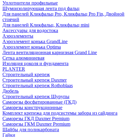
Уплотнители профильные
Шумоизолирующая лента под фальц
Для панелей Кликфальц Pro, Кликфальц Pro Fin, Двойной
стоячий
Для панелей Кликфальц, Кликфальц mini
Аксессуары для водостока
Аэроэлементы
Аэроэлемент конька GrandLine
Аэроэлемент конька Optima
Лента вентиляционная карнизная Grand Line
Сетка алюминиевая
Изоляция цоколя и фундамента
PLANTER
Строительный крепеж
Строительный крепеж Daxmer
Строительный крепеж Rothoblaas
Дюбель
Строительный крепеж Шурупы
Саморeзы фосфатированные (ГКД)
Саморезы конструкционные
Комплект крепежа для подсистемы забора из сайдинга
Саморезы ГКД Daxmer Premium
Саморезы ГКМ Daxmer Premium
Шайбы для поликарбоната
Гайки