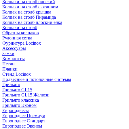
Колпаки на столб плоский
Колпаки на столб с отливом
Колпак на столб крышка
Колпак на столб Пирамида
Колпак на столб плоский елка
Колпаки на столб
Образцы колпаков
Рулонная сетка
Фурнитура Locinox
Аксессуары
Замки
Комплекты
Петли
Планки
Стенд Locinox
Подвесные и потолочные системы
Грильято
Грильято GL15
Грильято GL15 Жалюзи
Грильято классика
Грильято Эконом
Европодвесы
Европодвес Премиум
Европодвес Стандарт
Европодвес Эконом