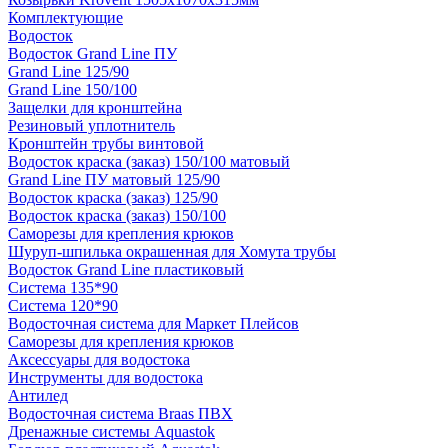
Комплектующие
Водосток
Водосток Grand Line ПУ
Grand Line 125/90
Grand Line 150/100
Защелки для кронштейна
Резиновый уплотнитель
Кронштейн трубы винтовой
Водосток краска (заказ) 150/100 матовый
Grand Line ПУ матовый 125/90
Водосток краска (заказ) 125/90
Водосток краска (заказ) 150/100
Саморезы для крепления крюков
Шуруп-шпилька окрашенная для Хомута трубы
Водосток Grand Line пластиковый
Система 135*90
Система 120*90
Водосточная система для Маркет Плейсов
Саморезы для крепления крюков
Аксессуары для водостока
Инструменты для водостока
Антилед
Водосточная система Braas ПВХ
Дренажные системы Aquastok