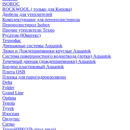
ISOROC
ROCKWOOL ( только для Кирова)
Дюбели для утеплителей
Комплектующие для пенополистирола
Пенополистирол Isobox
Прочие утеплители Техно
Русатом (Юматекс)
Технофас
Дренажные системы Aquastok
Люки и Дождеприемники круглые Aquastok
Система поверхностного водоотвода (лотки) Aquastok
Точечный дренаж (дождеприемники) Aquastok
Бордюр пластиковый Aquastok
Плита OSB
Пленка для парогидроизоляции
Delta
Folder
Grand Line
Optima
Tegola
Tyvek
Изоспан
Ондутис
Ситко
ТехноНИКОЛЬ (под заказ)