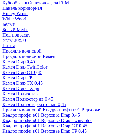
Кубообразный потолок для ГЛМ
Панель коридорная
Honey Wood
White Wood
Белый
Белый Medic
Под покраску
Углы 30х30
Плита
Профиль волновой
Профиль волновой Камея
Камея Drap 0,45
Камея Drap TwinColor
Камея Drap СТ 0,45
Камея Drap ТР
Камея Drap ТХ 0,45
Камея Drap ТХ дв
Камея Полиэстер
Камея Полиэстер дв 0,45
Камея Полиэстер матовый 0,45
Профиль волновой Квадро профи в01 Верховье
Квадро профи в01 Верховье Drap 0,45
Квадро профи в01 Верховье Drap TwinColor
Квадро профи в01 Верховье Drap СТ 0,45
Квадро профи в01 Верховье Drap ТР 0,45