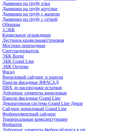
Дымники на трубу елка
Дымники на трубу круглые
Дымники на трубу с жалюзи
Дымники на трубу с сеткой
Образцы
3.ЭБК
Кровельное ограждение
Лестница кровельная/стеновая
Мостики переходные
Снегозадержатель
ЭБК Borge
ЭБК Grand Line
ЭБК Оптима
Фасад
Виниловый сайдинг и панели
Панели фасадные ЯФАСАД
ПВХ до распродажи остатков
Доборные элементы виниловые
Панели фасадные Grand Line
Декоративная система Grand Line Декор
Сайдинг виниловый Grand Line
Фиброцементный сайдинг
Универсальные комплектующие
Фибратек
Доборные элементы фибросайдинга в шт