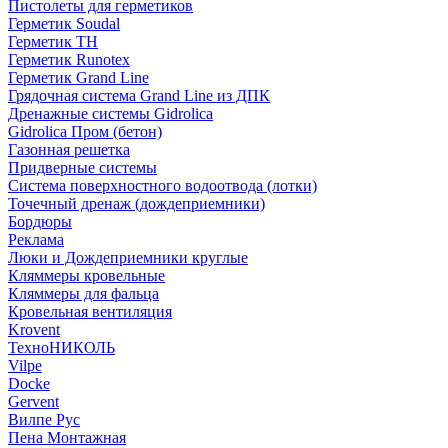
Пистолеты для герметиков
Герметик Soudal
Герметик ТН
Герметик Runotex
Герметик Grand Line
Грядочная система Grand Line из ДПК
Дренажные системы Gidrolica
Gidrolica Пром (бетон)
Газонная решетка
Придверные системы
Система поверхностного водоотвода (лотки)
Точечный дренаж (дождеприемники)
Бордюры
Рекламa
Люки и Дождеприемники круглые
Кляммеры кровельные
Кляммеры для фальца
Кровельная вентиляция
Krovent
ТехноНИКОЛЬ
Vilpe
Docke
Gervent
Вилпе Рус
Пена Монтажнaя