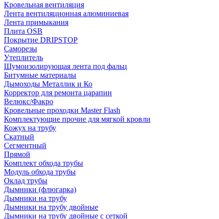
Кровельная вентиляция
Лента вентиляционная алюминиевая
Лента примыкания
Плита OSB
Покрытие DRIPSTOP
Саморезы
Утеплитель
Шумоизолирующая лента под фальц
Битумные материалы
Дымоходы Металлик и Ко
Корректор для ремонта царапин
Велюкс/Факро
Кровельные проходки Master Flash
Комплектующие прочие для мягкой кровли
Кожух на трубу
Скатный
Сегментный
Прямой
Комплект обхода трубы
Модуль обхода трубы
Оклад трубы
Дымники (флюгарка)
Дымники на трубу
Дымники на трубу двoйные
Дымники на трубу двoйные с сеткой