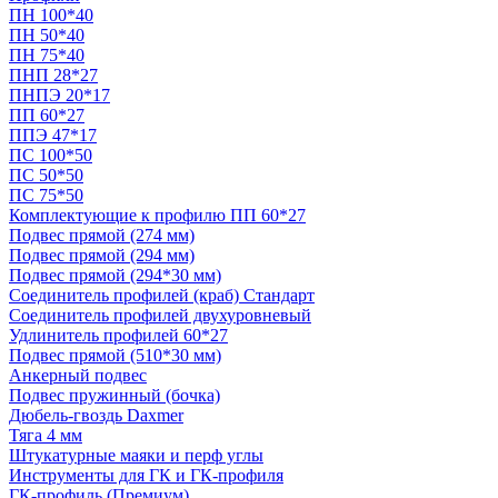
ПН 100*40
ПН 50*40
ПН 75*40
ПНП 28*27
ПНПЭ 20*17
ПП 60*27
ППЭ 47*17
ПС 100*50
ПС 50*50
ПС 75*50
Комплектующие к профилю ПП 60*27
Подвес прямой (274 мм)
Подвес прямой (294 мм)
Подвес прямой (294*30 мм)
Соединитель профилей (краб) Стандарт
Соединитель профилей двухуровневый
Удлинитель профилей 60*27
Подвес прямой (510*30 мм)
Анкерный подвес
Подвес пружинный (бочка)
Дюбель-гвоздь Daxmer
Тяга 4 мм
Штукатурные маяки и перф углы
Инструменты для ГК и ГК-профиля
ГК-профиль (Премиум)