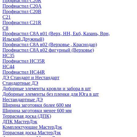
Профнастил С20R
Профнастил С20А
Профнастил С20В
C21
Профнастил С21R
C8
Профнастил С8A в01 (Верх, НН, Екб, Казань, Врн,
Ильский,Дружный)
Профнастил С8A в02 (Верховье , Краснодар)
Профнастил С8A в02 фигурный (Верховье)
HС35
Профнастил HC35R
НС44
Профнастил НС44R
ДЭ Стандарт и Нестандарт
Стандартные ДЭ
Доборные элементы кровли и забора в шт
Доборные элементы без пленки для Юга в шт
Нестандартные ДЭ
Ширина заготовки более 600 мм
Ширина заготовки менее 600 мм
Террасная доска (ДПК)
ДПК МастерДэк
Комплектующие МастерДэк
Террасная доска МастерДэк