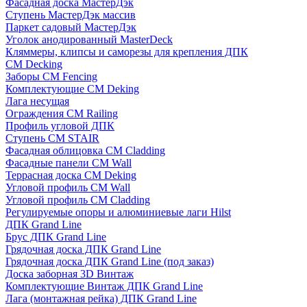
Фасадная доска МастерДэк
Ступень МастерДэк массив
Паркет садовый МастерДэк
Уголок анодированный MasterDeck
Кляммеры, клипсы и саморезы для крепления ДПК
CM Decking
Заборы CM Fencing
Комплектующие CM Deking
Лага несущая
Ограждения CM Railing
Профиль угловой ДПК
Ступень CM STAIR
Фасадная облицовка CM Cladding
Фасадные панели CM Wall
Террасная доска CM Deking
Угловой профиль CM Wall
Угловой профиль CM Cladding
Регулируемые опоры и алюминиевые лаги Hilst
ДПК Grand Line
Брус ДПК Grand Line
Грядочная доска ДПК Grand Line
Грядочная доска ДПК Grand Line (под заказ)
Доска заборная 3D Винтаж
Комплектующие Винтаж ДПК Grand Line
Лага (монтажная рейка) ДПК Grand Line