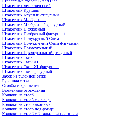
Шпалерные столбы Grand Line
Штакетник металлический
Штакетник Круглый
Штакетник Круглый фигурный
Штакетник М-образный
Штакетник М-образный фигурный
Штакетник П-образный
Штакетник П-образный фигурный
Штакетник Полукруглый Слим
Штакетник Полукруглый Слим фигурный
Штакетник Прямоугольный
Штакетник Прямоугольный фигурный
Штакетник Твин
Штакетник Твин XL
Штакетник Твин XL фигурный
Штакетник Твин фигурный
Забор из рулонной сетки
Рулонная сетка
Столбы и крепления
Временные ограждения
Колпаки на столб
Колпаки на столб со склада
Колпаки на столб двoйные
Колпаки на столб под фонарь
Колпаки на столб с базальтовой посыпкой