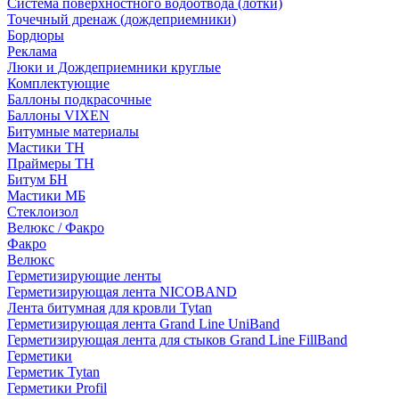
Система поверхностного водоотвода (лотки)
Точечный дренаж (дождеприемники)
Бордюры
Рекламa
Люки и Дождеприемники круглые
Комплектующие
Баллоны подкрасочные
Баллоны VIXEN
Битумные материалы
Мастики ТН
Праймеры ТН
Битум БН
Мастики МБ
Стеклоизол
Велюкс / Факро
Факро
Велюкс
Герметизирующие ленты
Герметизирующая лента NICOBAND
Лента битумная для кровли Tytan
Герметизирующая лента Grand Line UniBand
Герметизирующая лента для стыков Grand Line FillBand
Герметики
Герметик Tytan
Герметики Profil