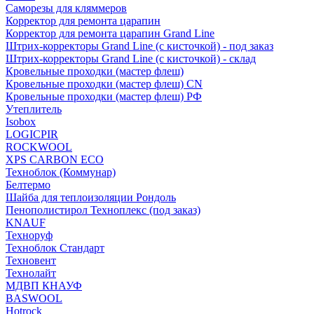
Саморезы для кляммеров
Корректор для ремонта царапин
Корректор для ремонта царапин Grand Line
Штрих-корректоры Grand Line (с кисточкой) - под заказ
Штрих-корректоры Grand Line (с кисточкой) - склад
Кровельные проходки (мастер флеш)
Кровельные проходки (мастер флеш) CN
Кровельные проходки (мастер флеш) РФ
Утеплитель
Isobox
LOGICPIR
ROCKWOOL
XPS CARBON ECO
Техноблок (Коммунар)
Белтермо
Шайба для теплоизоляции Рондоль
Пенополистирол Техноплекс (под заказ)
KNАUF
Технoруф
Техноблок Стандарт
Техновент
Технолайт
МДВП КНАУФ
BASWOOL
Hotrock