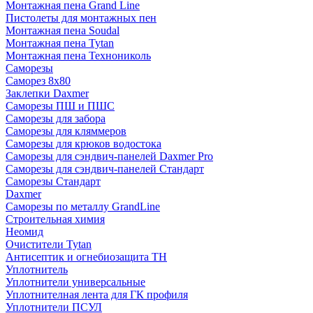
Монтажная пена Grand Linе
Пистолеты для монтажных пен
Монтажная пена Soudal
Монтажная пена Tytan
Монтажная пена Технониколь
Саморезы
Саморез 8х80
Заклепки Daxmer
Саморезы ПШ и ПШС
Саморезы для забора
Саморезы для кляммеров
Саморезы для крюков водостока
Саморезы для сэндвич-панелей Daxmer Pro
Саморезы для сэндвич-панелей Стандарт
Саморезы Стандарт
Daxmer
Саморезы по металлу GrandLine
Строительная химия
Неомид
Очистители Tytan
Антисептик и огнебиозащита ТН
Уплотнитель
Уплотнители универсальные
Уплотнителная лента для ГК профиля
Уплотнители ПСУЛ