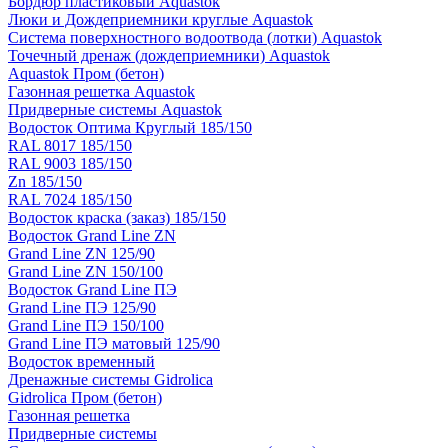
Бордюр пластиковый Aquastok
Люки и Дождеприемники круглые Aquastok
Система поверхностного водоотвода (лотки) Aquastok
Точечный дренаж (дождеприемники) Aquastok
Aquastok Пром (бетон)
Газонная решетка Aquastok
Придверные системы Aquastok
Водосток Оптима Круглый 185/150
RAL 8017 185/150
RAL 9003 185/150
Zn 185/150
RAL 7024 185/150
Водосток краска (заказ) 185/150
Водосток Grand Line ZN
Grand Line ZN 125/90
Grand Line ZN 150/100
Водосток Grand Line ПЭ
Grand Line ПЭ 125/90
Grand Line ПЭ 150/100
Grand Line ПЭ матовый 125/90
Водосток временный
Дренажные системы Gidrolica
Gidrolica Пром (бетон)
Газонная решетка
Придверные системы