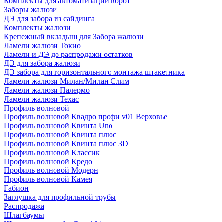
Комплекты для автоматизации ворот
Заборы жалюзи
ДЭ для забора из сайдинга
Комплекты жалюзи
Крепежный вкладыш для Забора жалюзи
Ламели жалюзи Токио
Ламели и ДЭ до распродажи остатков
ДЭ для забора жалюзи
ДЭ забора для горизонтального монтажа штакетника
Ламели жалюзи Милан/Милан Слим
Ламели жалюзи Палермо
Ламели жалюзи Техас
Профиль волновой
Профиль волновой Квадро профи v01 Верховье
Профиль волновой Квинта Uno
Профиль волновой Квинта плюс
Профиль волновой Квинта плюс 3D
Профиль волновой Классик
Профиль волновой Кредо
Профиль волновой Модерн
Профиль волновой Камея
Габион
Заглушка для профильной трубы
Распродажа
Шлагбаумы