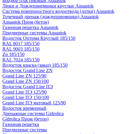
Бордюр пластиковый Aquastok
Люки и Дождеприемники круглые Aquastok
Система поверхностного водоотвода (лотки) Aquastok
Точечный дренаж (дождеприемники) Aquastok
Aquastok Пром (бетон)
Газонная решетка Aquastok
Придверные системы Aquastok
Водосток Оптима Круглый 185/150
RAL 8017 185/150
RAL 9003 185/150
Zn 185/150
RAL 7024 185/150
Водосток краска (заказ) 185/150
Водосток Grand Line ZN
Grand Line ZN 125/90
Grand Line ZN 150/100
Водосток Grand Line ПЭ
Grand Line ПЭ 125/90
Grand Line ПЭ 150/100
Grand Line ПЭ матовый 125/90
Водосток временный
Дренажные системы Gidrolica
Gidrolica Пром (бетон)
Газонная решетка
Придверные системы