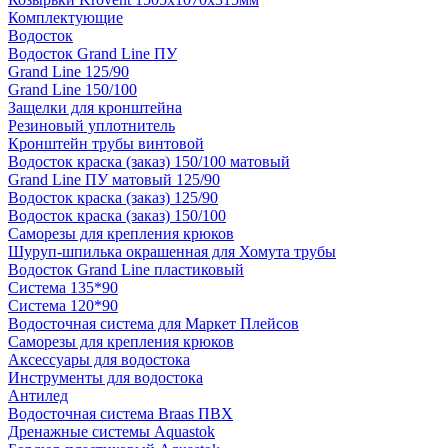
Комплектующие
Водосток
Водосток Grand Line ПУ
Grand Line 125/90
Grand Line 150/100
Защелки для кронштейна
Резиновый уплотнитель
Кронштейн трубы винтовой
Водосток краска (заказ) 150/100 матовый
Grand Line ПУ матовый 125/90
Водосток краска (заказ) 125/90
Водосток краска (заказ) 150/100
Саморезы для крепления крюков
Шуруп-шпилька окрашенная для Хомута трубы
Водосток Grand Line пластиковый
Система 135*90
Система 120*90
Водосточная система для Маркет Плейсов
Саморезы для крепления крюков
Аксессуары для водостока
Инструменты для водостока
Антилед
Водосточная система Braas ПВХ
Дренажные системы Aquastok