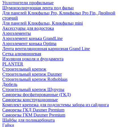
Уплотнители профильные
Шумоизолирующая лента под фальц
Для панелей Кликфальц Pro, Кликфальц Pro Fin, Двойной
стоячий
Для панелей Кликфальц, Кликфальц mini
Аксессуары для водостока
Аэроэлементы
Аэроэлемент конька GrandLine
Аэроэлемент конька Optima
Лента вентиляционная карнизная Grand Line
Сетка алюминиевая
Изоляция цоколя и фундамента
PLANTER
Строительный крепеж
Строительный крепеж Daxmer
Строительный крепеж Rothoblaas
Дюбель
Строительный крепеж Шурупы
Саморeзы фосфатированные (ГКД)
Саморезы конструкционные
Комплект крепежа для подсистемы забора из сайдинга
Саморезы ГКД Daxmer Premium
Саморезы ГКМ Daxmer Premium
Шайбы для поликарбоната
Гайки