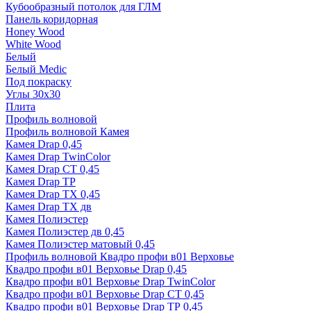
Кубообразный потолок для ГЛМ
Панель коридорная
Honey Wood
White Wood
Белый
Белый Medic
Под покраску
Углы 30х30
Плита
Профиль волновой
Профиль волновой Камея
Камея Drap 0,45
Камея Drap TwinColor
Камея Drap СТ 0,45
Камея Drap ТР
Камея Drap ТХ 0,45
Камея Drap ТХ дв
Камея Полиэстер
Камея Полиэстер дв 0,45
Камея Полиэстер матовый 0,45
Профиль волновой Квадро профи в01 Верховье
Квадро профи в01 Верховье Drap 0,45
Квадро профи в01 Верховье Drap TwinColor
Квадро профи в01 Верховье Drap СТ 0,45
Квадро профи в01 Верховье Drap ТР 0,45