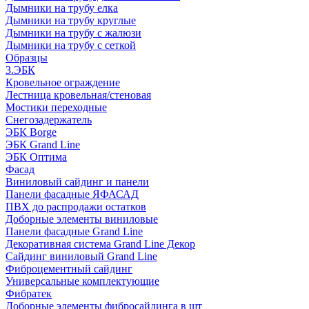
Дымники на трубу елка
Дымники на трубу круглые
Дымники на трубу с жалюзи
Дымники на трубу с сеткой
Образцы
3.ЭБК
Кровельное ограждение
Лестница кровельная/стеновая
Мостики переходные
Снегозадержатель
ЭБК Borge
ЭБК Grand Line
ЭБК Оптима
Фасад
Виниловый сайдинг и панели
Панели фасадные ЯФАСАД
ПВХ до распродажи остатков
Доборные элементы виниловые
Панели фасадные Grand Line
Декоративная система Grand Line Декор
Сайдинг виниловый Grand Line
Фиброцементный сайдинг
Универсальные комплектующие
Фибратек
Доборные элементы фибросайдинга в шт