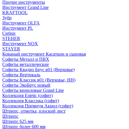
Прочие инструменты
Инструмент Grand Line
KRAFTOOL
Зубр
Инструмент OLFA
Инструмент PL
Сибин
STEHER
Инструмент NOX
STAYER
Кованый инструмент Касаткин и сыновья
Софиты Металл и ПВХ
Софиты металлические
Софиты Квадро Брус в01 (Верховье)
Софиты Вертикаль
Софиты Классик в01 (Верховье, НН)
Софиты ЭкоБрус новый
Софиты виниловые Grand Line
Коллекция Estetic (софит)
Коллекция Классика (софит)
Коллекция Премиум Акрил (софит)
Штрипс, отмотка, плоский лист
Штрипс
Штрипс 625 мм
Штрипс более 600 мм