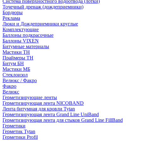
Система поверхностного водоотвода (лотки)
Точечный дренаж (дождеприемники)
Бордюры
Рекламa
Люки и Дождеприемники круглые
Комплектующие
Баллоны подкрасочные
Баллоны VIXEN
Битумные материалы
Мастики ТН
Праймеры ТН
Битум БН
Мастики МБ
Стеклоизол
Велюкс / Факро
Факро
Велюкс
Герметизирующие ленты
Герметизирующая лента NICOBAND
Лента битумная для кровли Tytan
Герметизирующая лента Grand Line UniBand
Герметизирующая лента для стыков Grand Line FillBand
Герметики
Герметик Tytan
Герметики Profil