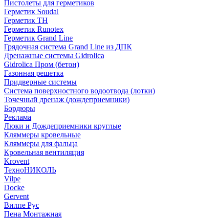
Пистолеты для герметиков
Герметик Soudal
Герметик ТН
Герметик Runotex
Герметик Grand Line
Грядочная система Grand Line из ДПК
Дренажные системы Gidrolica
Gidrolica Пром (бетон)
Газонная решетка
Придверные системы
Система поверхностного водоотвода (лотки)
Точечный дренаж (дождеприемники)
Бордюры
Рекламa
Люки и Дождеприемники круглые
Кляммеры кровельные
Кляммеры для фальца
Кровельная вентиляция
Krovent
ТехноНИКОЛЬ
Vilpe
Docke
Gervent
Вилпе Рус
Пена Монтажнaя