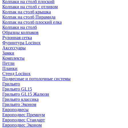
Колпаки на столб плоский
Колпаки на столб с отливом
Колпак на столб крышка
Колпак на столб Пирамида
Колпак на столб плоский елка
Колпаки на столб
Образцы колпаков
Рулонная сетка
Фурнитура Locinox
Аксессуары
Замки
Комплекты
Петли
Планки
Стенд Locinox
Подвесные и потолочные системы
Грильято
Грильято GL15
Грильято GL15 Жалюзи
Грильято классика
Грильято Эконом
Европодвесы
Европодвес Премиум
Европодвес Стандарт
Европодвес Эконом