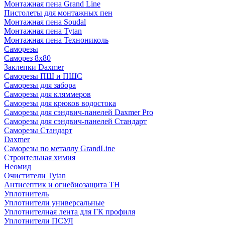
Монтажная пена Grand Linе
Пистолеты для монтажных пен
Монтажная пена Soudal
Монтажная пена Tytan
Монтажная пена Технониколь
Саморезы
Саморез 8х80
Заклепки Daxmer
Саморезы ПШ и ПШС
Саморезы для забора
Саморезы для кляммеров
Саморезы для крюков водостока
Саморезы для сэндвич-панелей Daxmer Pro
Саморезы для сэндвич-панелей Стандарт
Саморезы Стандарт
Daxmer
Саморезы по металлу GrandLine
Строительная химия
Неомид
Очистители Tytan
Антисептик и огнебиозащита ТН
Уплотнитель
Уплотнители универсальные
Уплотнителная лента для ГК профиля
Уплотнители ПСУЛ