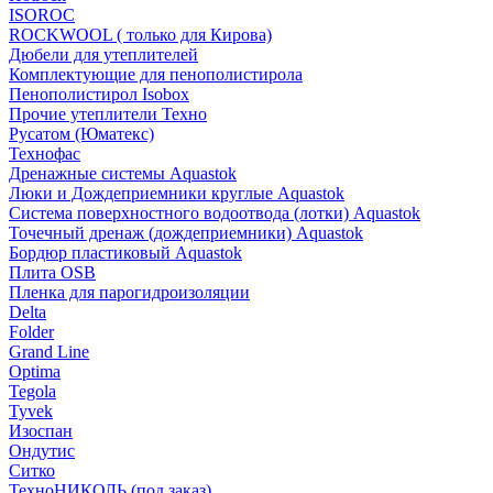
ISOROC
ROCKWOOL ( только для Кирова)
Дюбели для утеплителей
Комплектующие для пенополистирола
Пенополистирол Isobox
Прочие утеплители Техно
Русатом (Юматекс)
Технофас
Дренажные системы Aquastok
Люки и Дождеприемники круглые Aquastok
Система поверхностного водоотвода (лотки) Aquastok
Точечный дренаж (дождеприемники) Aquastok
Бордюр пластиковый Aquastok
Плита OSB
Пленка для парогидроизоляции
Delta
Folder
Grand Line
Optima
Tegola
Tyvek
Изоспан
Ондутис
Ситко
ТехноНИКОЛЬ (под заказ)