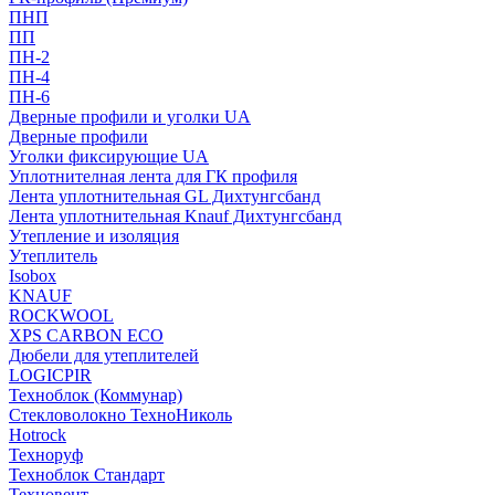
ПНП
ПП
ПН-2
ПН-4
ПН-6
Дверные профили и уголки UA
Дверные профили
Уголки фиксирующие UA
Уплотнителная лента для ГК профиля
Лента уплотнительная GL Дихтунгсбанд
Лента уплотнительная Knauf Дихтунгсбанд
Утепление и изоляция
Утеплитель
Isobox
KNAUF
ROCKWOOL
XPS CARBON ECO
Дюбели для утеплителей
LOGICPIR
Техноблок (Коммунар)
Стекловолокно ТехноНиколь
Hotrock
Технoруф
Техноблок Стандарт
Техновент