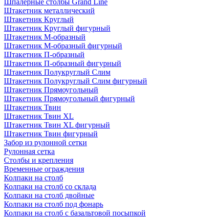
Шпалерные столбы Grand Line
Штакетник металлический
Штакетник Круглый
Штакетник Круглый фигурный
Штакетник М-образный
Штакетник М-образный фигурный
Штакетник П-образный
Штакетник П-образный фигурный
Штакетник Полукруглый Слим
Штакетник Полукруглый Слим фигурный
Штакетник Прямоугольный
Штакетник Прямоугольный фигурный
Штакетник Твин
Штакетник Твин XL
Штакетник Твин XL фигурный
Штакетник Твин фигурный
Забор из рулонной сетки
Рулонная сетка
Столбы и крепления
Временные ограждения
Колпаки на столб
Колпаки на столб со склада
Колпаки на столб двoйные
Колпаки на столб под фонарь
Колпаки на столб с базальтовой посыпкой