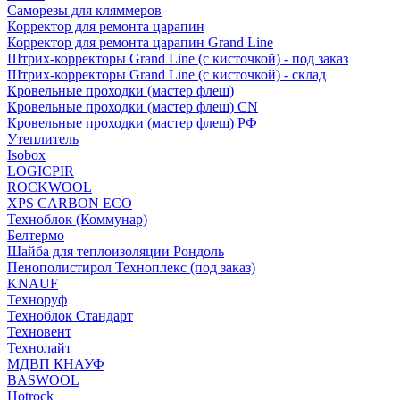
Саморезы для кляммеров
Корректор для ремонта царапин
Корректор для ремонта царапин Grand Line
Штрих-корректоры Grand Line (с кисточкой) - под заказ
Штрих-корректоры Grand Line (с кисточкой) - склад
Кровельные проходки (мастер флеш)
Кровельные проходки (мастер флеш) CN
Кровельные проходки (мастер флеш) РФ
Утеплитель
Isobox
LOGICPIR
ROCKWOOL
XPS CARBON ECO
Техноблок (Коммунар)
Белтермо
Шайба для теплоизоляции Рондоль
Пенополистирол Техноплекс (под заказ)
KNАUF
Технoруф
Техноблок Стандарт
Техновент
Технолайт
МДВП КНАУФ
BASWOOL
Hotrock