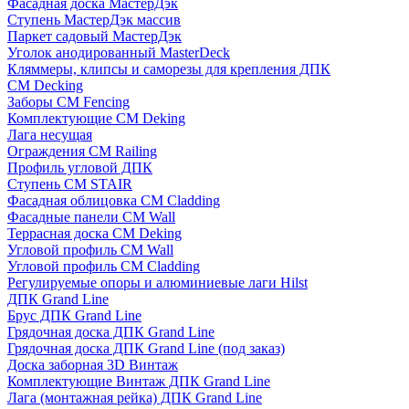
Фасадная доска МастерДэк
Ступень МастерДэк массив
Паркет садовый МастерДэк
Уголок анодированный MasterDeck
Кляммеры, клипсы и саморезы для крепления ДПК
CM Decking
Заборы CM Fencing
Комплектующие CM Deking
Лага несущая
Ограждения CM Railing
Профиль угловой ДПК
Ступень CM STAIR
Фасадная облицовка CM Cladding
Фасадные панели CM Wall
Террасная доска CM Deking
Угловой профиль CM Wall
Угловой профиль CM Cladding
Регулируемые опоры и алюминиевые лаги Hilst
ДПК Grand Line
Брус ДПК Grand Line
Грядочная доска ДПК Grand Line
Грядочная доска ДПК Grand Line (под заказ)
Доска заборная 3D Винтаж
Комплектующие Винтаж ДПК Grand Line
Лага (монтажная рейка) ДПК Grand Line