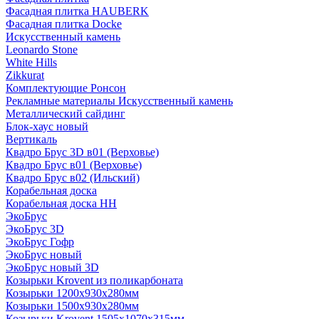
Фасадная плитка HAUBERK
Фасадная плитка Docke
Искусственный камень
Leonardo Stone
White Hills
Zikkurat
Комплектующие Ронсон
Рекламные материалы Искусственный камень
Металлический сайдинг
Блок-хаус новый
Вертикаль
Квадро Брус 3D в01 (Верховье)
Квадро Брус в01 (Верховье)
Квадро Брус в02 (Ильский)
Корабельная доска
Корабельная доска НН
ЭкоБрус
ЭкоБрус 3D
ЭкоБрус Гофр
ЭкоБрус новый
ЭкоБрус новый 3D
Козырьки Krovent из поликарбоната
Козырьки 1200х930х280мм
Козырьки 1500х930х280мм
Козырьки Krovent 1505х1070х315мм