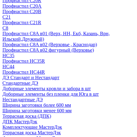
Профнастил С20R
Профнастил С20А
Профнастил С20В
C21
Профнастил С21R
C8
Профнастил С8A в01 (Верх, НН, Екб, Казань, Врн,
Ильский,Дружный)
Профнастил С8A в02 (Верховье , Краснодар)
Профнастил С8A в02 фигурный (Верховье)
HС35
Профнастил HC35R
НС44
Профнастил НС44R
ДЭ Стандарт и Нестандарт
Стандартные ДЭ
Доборные элементы кровли и забора в шт
Доборные элементы без пленки для Юга в шт
Нестандартные ДЭ
Ширина заготовки более 600 мм
Ширина заготовки менее 600 мм
Террасная доска (ДПК)
ДПК МастерДэк
Комплектующие МастерДэк
Террасная доска МастерДэк