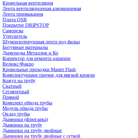
Кровельная вентиляция
Лента вентиляционная алюминиевая
Лента примыкания
Плита OSB
Покрытие DRIPSTOP
Саморезы
Утеплитель
Шумоизолирующая лента под фальц
Битумные материалы
Дымоходы Металлик и Ко
Корректор для ремонта царапин
Велюкс/Факро
Кровельные проходки Master Flash
Комплектующие прочие для мягкой кровли
Кожух на трубу
Скатный
Сегментный
Прямой
Комплект обхода трубы
Модуль обхода трубы
Оклад трубы
Дымники (флюгарка)
Дымники на трубу
Дымники на трубу двoйные
Дымники на трубу двoйные с сеткой