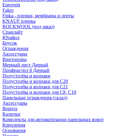
Eurovent
Fakro
Finka - пленки, мембраны и ленты
KNAUF пленка
ROCKWOOL (под заказ)
Спанлайт
Ютафол
Брусок
Ограждения
Аксессуары
Винтопоры
Мерный лист Дачный
Профнастил 8 Дачный
Полустолбы и колпаки
Полустолбы и колпаки для С20
Полустолбы и колпаки для С21
Полустолбы и колпаки для С8, С10
Панельные ограждения (склад)
Аксессуары
Ворота
Калитки
Комплекты для автоматизации панельных ворот
Крепления
Основания
Панели