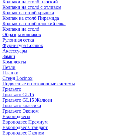
Колпаки на столб плоский
Колпаки на столб с отливом
Колпак на столб крышка
Колпак на столб Пирамида
Колпак на столб плоский елка
Колпаки на столб
Образцы колпаков
Рулонная сетка
Фурнитура Locinox
Аксессуары
Замки
Комплекты
Петли
Планки
Стенд Locinox
Подвесные и потолочные системы
Грильято
Грильято GL15
Грильято GL15 Жалюзи
Грильято классика
Грильято Эконом
Европодвесы
Европодвес Премиум
Европодвес Стандарт
Европодвес Эконом