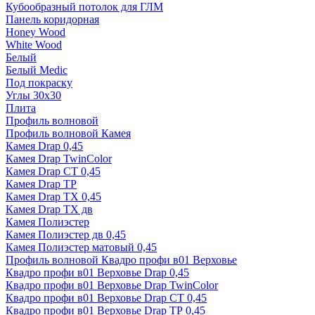
Кубообразный потолок для ГЛМ
Панель коридорная
Honey Wood
White Wood
Белый
Белый Medic
Под покраску
Углы 30х30
Плита
Профиль волновой
Профиль волновой Камея
Камея Drap 0,45
Камея Drap TwinColor
Камея Drap СТ 0,45
Камея Drap ТР
Камея Drap ТХ 0,45
Камея Drap ТХ дв
Камея Полиэстер
Камея Полиэстер дв 0,45
Камея Полиэстер матовый 0,45
Профиль волновой Квадро профи в01 Верховье
Квадро профи в01 Верховье Drap 0,45
Квадро профи в01 Верховье Drap TwinColor
Квадро профи в01 Верховье Drap СТ 0,45
Квадро профи в01 Верховье Drap ТР 0,45