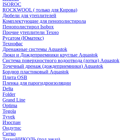
ISOROC
ROCKWOOL ( только для Кирова)
Дюбели для утеплителей
Комплектующие для пенополистирола
Пенополистирол Isobox
Прочие утеплители Техно
Русатом (Юматекс)
Технофас
Дренажные системы Aquastok
Люки и Дождеприемники круглые Aquastok
Система поверхностного водоотвода (лотки) Aquastok
Точечный дренаж (дождеприемники) Aquastok
Бордюр пластиковый Aquastok
Плита OSB
Пленка для парогидроизоляции
Delta
Folder
Grand Line
Optima
Tegola
Tyvek
Изоспан
Ондутис
Ситко
ТехноНИКОЛЬ (под заказ)