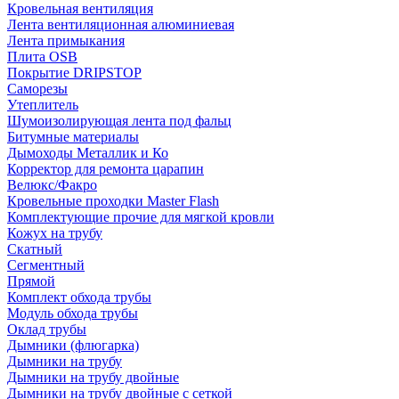
Кровельная вентиляция
Лента вентиляционная алюминиевая
Лента примыкания
Плита OSB
Покрытие DRIPSTOP
Саморезы
Утеплитель
Шумоизолирующая лента под фальц
Битумные материалы
Дымоходы Металлик и Ко
Корректор для ремонта царапин
Велюкс/Факро
Кровельные проходки Master Flash
Комплектующие прочие для мягкой кровли
Кожух на трубу
Скатный
Сегментный
Прямой
Комплект обхода трубы
Модуль обхода трубы
Оклад трубы
Дымники (флюгарка)
Дымники на трубу
Дымники на трубу двoйные
Дымники на трубу двoйные с сеткой