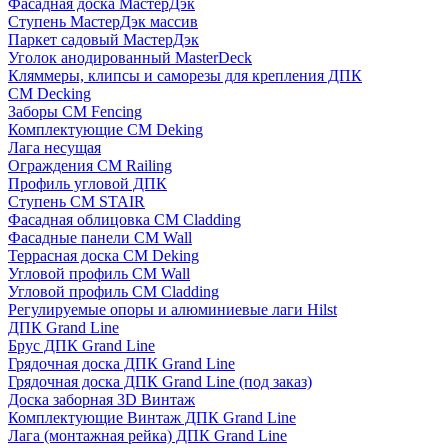
Фасадная доска МастерДэк
Ступень МастерДэк массив
Паркет садовый МастерДэк
Уголок анодированный MasterDeck
Кляммеры, клипсы и саморезы для крепления ДПК
CM Decking
Заборы CM Fencing
Комплектующие CM Deking
Лага несущая
Ограждения CM Railing
Профиль угловой ДПК
Ступень CM STAIR
Фасадная облицовка CM Cladding
Фасадные панели CM Wall
Террасная доска CM Deking
Угловой профиль CM Wall
Угловой профиль CM Cladding
Регулируемые опоры и алюминиевые лаги Hilst
ДПК Grand Line
Брус ДПК Grand Line
Грядочная доска ДПК Grand Line
Грядочная доска ДПК Grand Line (под заказ)
Доска заборная 3D Винтаж
Комплектующие Винтаж ДПК Grand Line
Лага (монтажная рейка) ДПК Grand Line