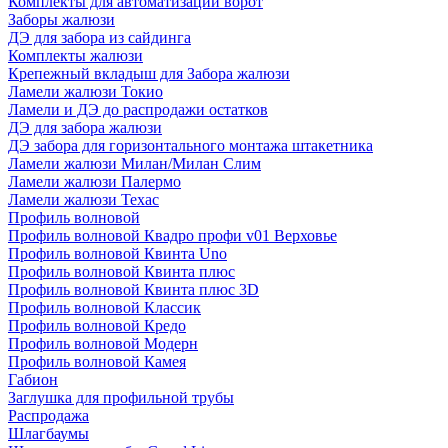
Комплекты для автоматизации ворот
Заборы жалюзи
ДЭ для забора из сайдинга
Комплекты жалюзи
Крепежный вкладыш для Забора жалюзи
Ламели жалюзи Токио
Ламели и ДЭ до распродажи остатков
ДЭ для забора жалюзи
ДЭ забора для горизонтального монтажа штакетника
Ламели жалюзи Милан/Милан Слим
Ламели жалюзи Палермо
Ламели жалюзи Техас
Профиль волновой
Профиль волновой Квадро профи v01 Верховье
Профиль волновой Квинта Uno
Профиль волновой Квинта плюс
Профиль волновой Квинта плюс 3D
Профиль волновой Классик
Профиль волновой Кредо
Профиль волновой Модерн
Профиль волновой Камея
Габион
Заглушка для профильной трубы
Распродажа
Шлагбаумы