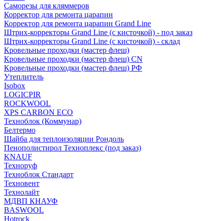
Саморезы для кляммеров
Корректор для ремонта царапин
Корректор для ремонта царапин Grand Line
Штрих-корректоры Grand Line (с кисточкой) - под заказ
Штрих-корректоры Grand Line (с кисточкой) - склад
Кровельные проходки (мастер флеш)
Кровельные проходки (мастер флеш) CN
Кровельные проходки (мастер флеш) РФ
Утеплитель
Isobox
LOGICPIR
ROCKWOOL
XPS CARBON ECO
Техноблок (Коммунар)
Белтермо
Шайба для теплоизоляции Рондоль
Пенополистирол Техноплекс (под заказ)
KNАUF
Технoруф
Техноблок Стандарт
Техновент
Технолайт
МДВП КНАУФ
BASWOOL
Hotrock