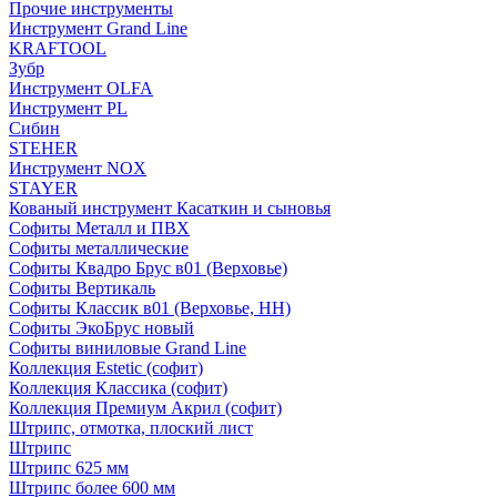
Прочие инструменты
Инструмент Grand Line
KRAFTOOL
Зубр
Инструмент OLFA
Инструмент PL
Сибин
STEHER
Инструмент NOX
STAYER
Кованый инструмент Касаткин и сыновья
Софиты Металл и ПВХ
Софиты металлические
Софиты Квадро Брус в01 (Верховье)
Софиты Вертикаль
Софиты Классик в01 (Верховье, НН)
Софиты ЭкоБрус новый
Софиты виниловые Grand Line
Коллекция Estetic (софит)
Коллекция Классика (софит)
Коллекция Премиум Акрил (софит)
Штрипс, отмотка, плоский лист
Штрипс
Штрипс 625 мм
Штрипс более 600 мм