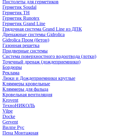
Пистолеты для герметиков
Герметик Soudal
Герметик ТН
Герметик Runotex
Герметик Grand Line
Грядочная система Grand Line из ДПК
Дренажные системы Gidrolica
Gidrolica Пром (бетон)
Газонная решетка
Придверные системы
Система поверхностного водоотвода (лотки)
Точечный дренаж (дождеприемники)
Бордюры
Рекламa
Люки и Дождеприемники круглые
Кляммеры кровельные
Кляммеры для фальца
Кровельная вентиляция
Krovent
ТехноНИКОЛЬ
Vilpe
Docke
Gervent
Вилпе Рус
Пена Монтажнaя