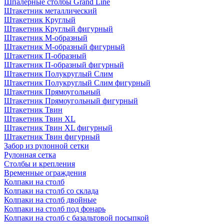
Шпалерные столбы Grand Line
Штакетник металлический
Штакетник Круглый
Штакетник Круглый фигурный
Штакетник М-образный
Штакетник М-образный фигурный
Штакетник П-образный
Штакетник П-образный фигурный
Штакетник Полукруглый Слим
Штакетник Полукруглый Слим фигурный
Штакетник Прямоугольный
Штакетник Прямоугольный фигурный
Штакетник Твин
Штакетник Твин XL
Штакетник Твин XL фигурный
Штакетник Твин фигурный
Забор из рулонной сетки
Рулонная сетка
Столбы и крепления
Временные ограждения
Колпаки на столб
Колпаки на столб со склада
Колпаки на столб двoйные
Колпаки на столб под фонарь
Колпаки на столб с базальтовой посыпкой