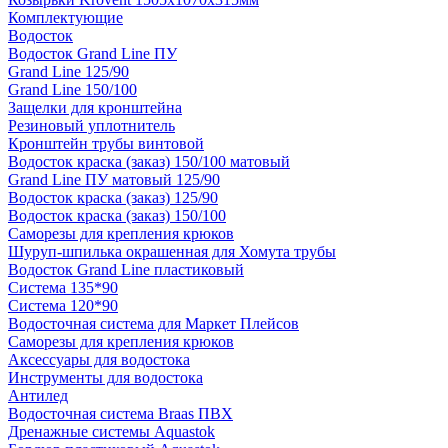
Комплектующие
Водосток
Водосток Grand Line ПУ
Grand Line 125/90
Grand Line 150/100
Защелки для кронштейна
Резиновый уплотнитель
Кронштейн трубы винтовой
Водосток краска (заказ) 150/100 матовый
Grand Line ПУ матовый 125/90
Водосток краска (заказ) 125/90
Водосток краска (заказ) 150/100
Саморезы для крепления крюков
Шуруп-шпилька окрашенная для Хомута трубы
Водосток Grand Line пластиковый
Система 135*90
Система 120*90
Водосточная система для Маркет Плейсов
Саморезы для крепления крюков
Аксессуары для водостока
Инструменты для водостока
Антилед
Водосточная система Braas ПВХ
Дренажные системы Aquastok