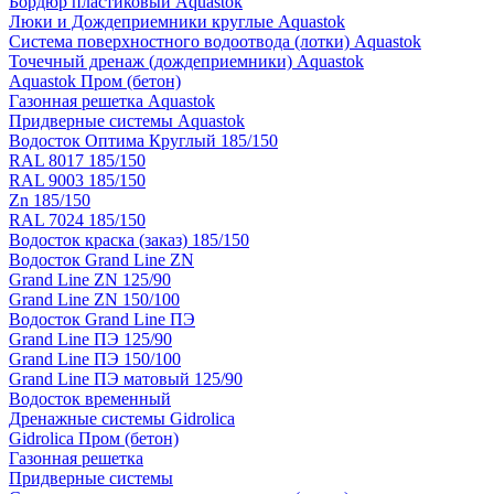
Бордюр пластиковый Aquastok
Люки и Дождеприемники круглые Aquastok
Система поверхностного водоотвода (лотки) Aquastok
Точечный дренаж (дождеприемники) Aquastok
Aquastok Пром (бетон)
Газонная решетка Aquastok
Придверные системы Aquastok
Водосток Оптима Круглый 185/150
RAL 8017 185/150
RAL 9003 185/150
Zn 185/150
RAL 7024 185/150
Водосток краска (заказ) 185/150
Водосток Grand Line ZN
Grand Line ZN 125/90
Grand Line ZN 150/100
Водосток Grand Line ПЭ
Grand Line ПЭ 125/90
Grand Line ПЭ 150/100
Grand Line ПЭ матовый 125/90
Водосток временный
Дренажные системы Gidrolica
Gidrolica Пром (бетон)
Газонная решетка
Придверные системы