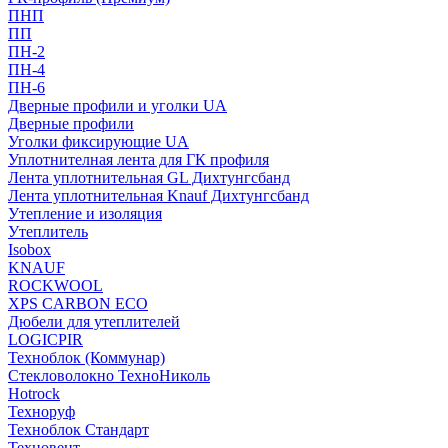
ПНП
ПП
ПН-2
ПН-4
ПН-6
Дверные профили и уголки UA
Дверные профили
Уголки фиксирующие UA
Уплотнителная лента для ГК профиля
Лента уплотнительная GL Дихтунгсбанд
Лента уплотнительная Knauf Дихтунгсбанд
Утепление и изоляция
Утеплитель
Isobox
KNAUF
ROCKWOOL
XPS CARBON ECO
Дюбели для утеплителей
LOGICPIR
Техноблок (Коммунар)
Стекловолокно ТехноНиколь
Hotrock
Технoруф
Техноблок Стандарт
Техновент