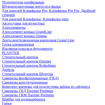
Уплотнители профильные
Шумоизолирующая лента под фальц
Для панелей Кликфальц Pro, Кликфальц Pro Fin, Двойной
стоячий
Для панелей Кликфальц, Кликфальц mini
Аксессуары для водостока
Аэроэлементы
Аэроэлемент конька GrandLine
Аэроэлемент конька Optima
Лента вентиляционная карнизная Grand Line
Сетка алюминиевая
Изоляция цоколя и фундамента
PLANTER
Строительный крепеж
Строительный крепеж Daxmer
Строительный крепеж Rothoblaas
Дюбель
Строительный крепеж Шурупы
Саморeзы фосфатированные (ГКД)
Саморезы конструкционные
Комплект крепежа для подсистемы забора из сайдинга
Саморезы ГКД Daxmer Premium
Саморезы ГКМ Daxmer Premium
Шайбы для поликарбоната
Гайки