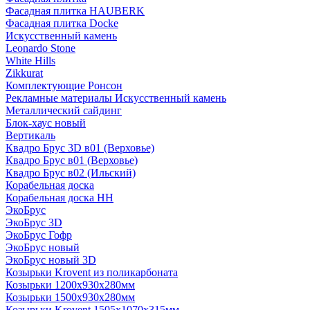
Фасадная плитка HAUBERK
Фасадная плитка Docke
Искусственный камень
Leonardo Stone
White Hills
Zikkurat
Комплектующие Ронсон
Рекламные материалы Искусственный камень
Металлический сайдинг
Блок-хаус новый
Вертикаль
Квадро Брус 3D в01 (Верховье)
Квадро Брус в01 (Верховье)
Квадро Брус в02 (Ильский)
Корабельная доска
Корабельная доска НН
ЭкоБрус
ЭкоБрус 3D
ЭкоБрус Гофр
ЭкоБрус новый
ЭкоБрус новый 3D
Козырьки Krovent из поликарбоната
Козырьки 1200х930х280мм
Козырьки 1500х930х280мм
Козырьки Krovent 1505х1070х315мм