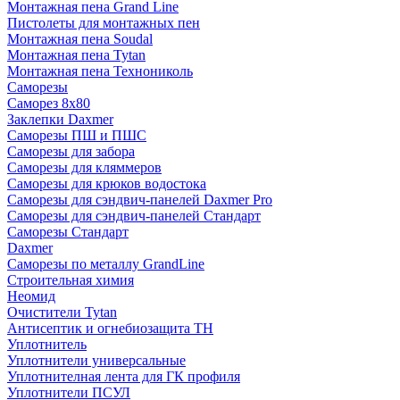
Монтажная пена Grand Linе
Пистолеты для монтажных пен
Монтажная пена Soudal
Монтажная пена Tytan
Монтажная пена Технониколь
Саморезы
Саморез 8х80
Заклепки Daxmer
Саморезы ПШ и ПШС
Саморезы для забора
Саморезы для кляммеров
Саморезы для крюков водостока
Саморезы для сэндвич-панелей Daxmer Pro
Саморезы для сэндвич-панелей Стандарт
Саморезы Стандарт
Daxmer
Саморезы по металлу GrandLine
Строительная химия
Неомид
Очистители Tytan
Антисептик и огнебиозащита ТН
Уплотнитель
Уплотнители универсальные
Уплотнителная лента для ГК профиля
Уплотнители ПСУЛ