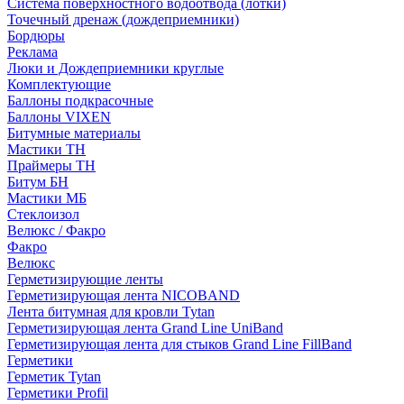
Система поверхностного водоотвода (лотки)
Точечный дренаж (дождеприемники)
Бордюры
Рекламa
Люки и Дождеприемники круглые
Комплектующие
Баллоны подкрасочные
Баллоны VIXEN
Битумные материалы
Мастики ТН
Праймеры ТН
Битум БН
Мастики МБ
Стеклоизол
Велюкс / Факро
Факро
Велюкс
Герметизирующие ленты
Герметизирующая лента NICOBAND
Лента битумная для кровли Tytan
Герметизирующая лента Grand Line UniBand
Герметизирующая лента для стыков Grand Line FillBand
Герметики
Герметик Tytan
Герметики Profil