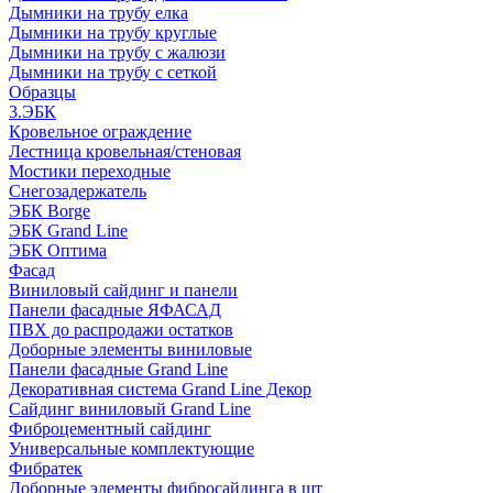
Дымники на трубу елка
Дымники на трубу круглые
Дымники на трубу с жалюзи
Дымники на трубу с сеткой
Образцы
3.ЭБК
Кровельное ограждение
Лестница кровельная/стеновая
Мостики переходные
Снегозадержатель
ЭБК Borge
ЭБК Grand Line
ЭБК Оптима
Фасад
Виниловый сайдинг и панели
Панели фасадные ЯФАСАД
ПВХ до распродажи остатков
Доборные элементы виниловые
Панели фасадные Grand Line
Декоративная система Grand Line Декор
Сайдинг виниловый Grand Line
Фиброцементный сайдинг
Универсальные комплектующие
Фибратек
Доборные элементы фибросайдинга в шт