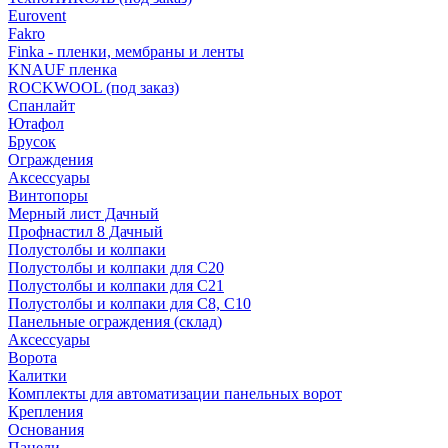
Eurovent
Fakro
Finka - пленки, мембраны и ленты
KNAUF пленка
ROCKWOOL (под заказ)
Спанлайт
Ютафол
Брусок
Ограждения
Аксессуары
Винтопоры
Мерный лист Дачный
Профнастил 8 Дачный
Полустолбы и колпаки
Полустолбы и колпаки для С20
Полустолбы и колпаки для С21
Полустолбы и колпаки для С8, С10
Панельные ограждения (склад)
Аксессуары
Ворота
Калитки
Комплекты для автоматизации панельных ворот
Крепления
Основания
Панели