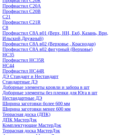
Профнастил С20R
Профнастил С20А
Профнастил С20В
C21
Профнастил С21R
C8
Профнастил С8A в01 (Верх, НН, Екб, Казань, Врн,
Ильский,Дружный)
Профнастил С8A в02 (Верховье , Краснодар)
Профнастил С8A в02 фигурный (Верховье)
HС35
Профнастил HC35R
НС44
Профнастил НС44R
ДЭ Стандарт и Нестандарт
Стандартные ДЭ
Доборные элементы кровли и забора в шт
Доборные элементы без пленки для Юга в шт
Нестандартные ДЭ
Ширина заготовки более 600 мм
Ширина заготовки менее 600 мм
Террасная доска (ДПК)
ДПК МастерДэк
Комплектующие МастерДэк
Террасная доска МастерДэк