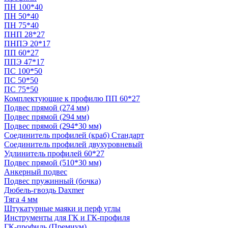
ПН 100*40
ПН 50*40
ПН 75*40
ПНП 28*27
ПНПЭ 20*17
ПП 60*27
ППЭ 47*17
ПС 100*50
ПС 50*50
ПС 75*50
Комплектующие к профилю ПП 60*27
Подвес прямой (274 мм)
Подвес прямой (294 мм)
Подвес прямой (294*30 мм)
Соединитель профилей (краб) Стандарт
Соединитель профилей двухуровневый
Удлинитель профилей 60*27
Подвес прямой (510*30 мм)
Анкерный подвес
Подвес пружинный (бочка)
Дюбель-гвоздь Daxmer
Тяга 4 мм
Штукатурные маяки и перф углы
Инструменты для ГК и ГК-профиля
ГК-профиль (Премиум)