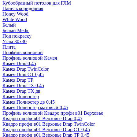
Кубообразный потолок для ГЛМ
Панель коридорная
Honey Wood
White Wood
Белый
Белый Medic
Под покраску
Углы 30х30
Плита
Профиль волновой
Профиль волновой Камея
Камея Drap 0,45
Камея Drap TwinColor
Камея Drap СТ 0,45
Камея Drap ТР
Камея Drap ТХ 0,45
Камея Drap ТХ дв
Камея Полиэстер
Камея Полиэстер дв 0,45
Камея Полиэстер матовый 0,45
Профиль волновой Квадро профи в01 Верховье
Квадро профи в01 Верховье Drap 0,45
Квадро профи в01 Верховье Drap TwinColor
Квадро профи в01 Верховье Drap СТ 0,45
Квадро профи в01 Верховье Drap ТР 0,45