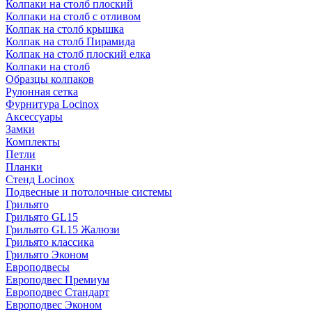
Колпаки на столб плоский
Колпаки на столб с отливом
Колпак на столб крышка
Колпак на столб Пирамида
Колпак на столб плоский елка
Колпаки на столб
Образцы колпаков
Рулонная сетка
Фурнитура Locinox
Аксессуары
Замки
Комплекты
Петли
Планки
Стенд Locinox
Подвесные и потолочные системы
Грильято
Грильято GL15
Грильято GL15 Жалюзи
Грильято классика
Грильято Эконом
Европодвесы
Европодвес Премиум
Европодвес Стандарт
Европодвес Эконом