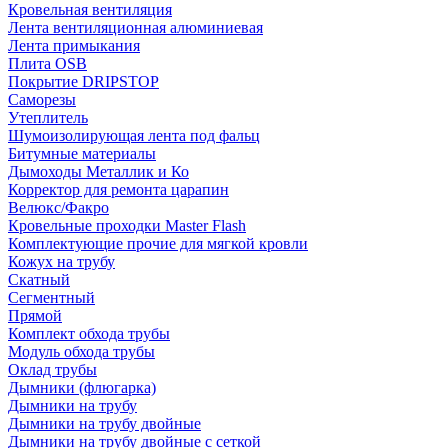
Кровельная вентиляция
Лента вентиляционная алюминиевая
Лента примыкания
Плита OSB
Покрытие DRIPSTOP
Саморезы
Утеплитель
Шумоизолирующая лента под фальц
Битумные материалы
Дымоходы Металлик и Ко
Корректор для ремонта царапин
Велюкс/Факро
Кровельные проходки Master Flash
Комплектующие прочие для мягкой кровли
Кожух на трубу
Скатный
Сегментный
Прямой
Комплект обхода трубы
Модуль обхода трубы
Оклад трубы
Дымники (флюгарка)
Дымники на трубу
Дымники на трубу двoйные
Дымники на трубу двoйные с сеткой