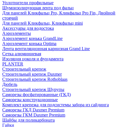
Уплотнители профильные
Шумоизолирующая лента под фальц
Для панелей Кликфальц Pro, Кликфальц Pro Fin, Двойной
стоячий
Для панелей Кликфальц, Кликфальц mini
Аксессуары для водостока
Аэроэлементы
Аэроэлемент конька GrandLine
Аэроэлемент конька Optima
Лента вентиляционная карнизная Grand Line
Сетка алюминиевая
Изоляция цоколя и фундамента
PLANTER
Строительный крепеж
Строительный крепеж Daxmer
Строительный крепеж Rothoblaas
Дюбель
Строительный крепеж Шурупы
Саморeзы фосфатированные (ГКД)
Саморезы конструкционные
Комплект крепежа для подсистемы забора из сайдинга
Саморезы ГКД Daxmer Premium
Саморезы ГКМ Daxmer Premium
Шайбы для поликарбоната
Гайки