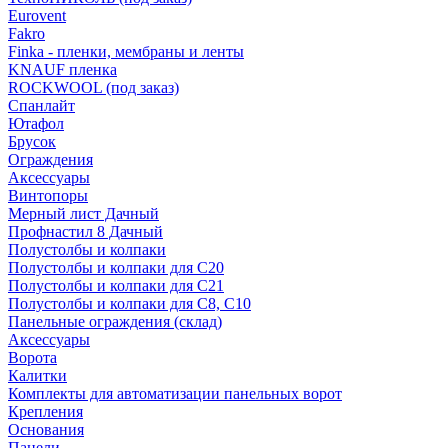
Eurovent
Fakro
Finka - пленки, мембраны и ленты
KNAUF пленка
ROCKWOOL (под заказ)
Спанлайт
Ютафол
Брусок
Ограждения
Аксессуары
Винтопоры
Мерный лист Дачный
Профнастил 8 Дачный
Полустолбы и колпаки
Полустолбы и колпаки для С20
Полустолбы и колпаки для С21
Полустолбы и колпаки для С8, С10
Панельные ограждения (склад)
Аксессуары
Ворота
Калитки
Комплекты для автоматизации панельных ворот
Крепления
Основания
Панели