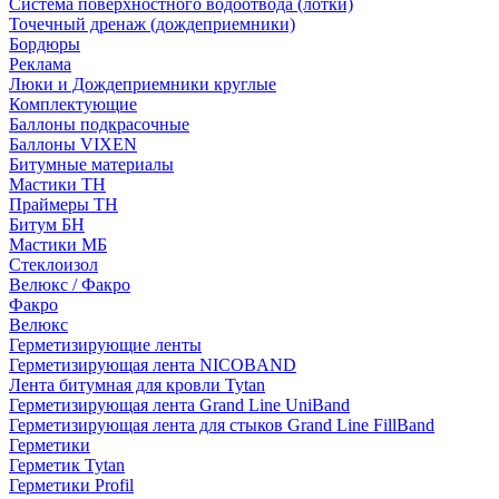
Система поверхностного водоотвода (лотки)
Точечный дренаж (дождеприемники)
Бордюры
Рекламa
Люки и Дождеприемники круглые
Комплектующие
Баллоны подкрасочные
Баллоны VIXEN
Битумные материалы
Мастики ТН
Праймеры ТН
Битум БН
Мастики МБ
Стеклоизол
Велюкс / Факро
Факро
Велюкс
Герметизирующие ленты
Герметизирующая лента NICOBAND
Лента битумная для кровли Tytan
Герметизирующая лента Grand Line UniBand
Герметизирующая лента для стыков Grand Line FillBand
Герметики
Герметик Tytan
Герметики Profil