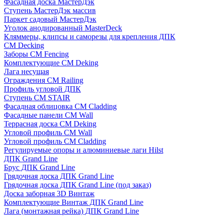
Фасадная доска МастерДэк
Ступень МастерДэк массив
Паркет садовый МастерДэк
Уголок анодированный MasterDeck
Кляммеры, клипсы и саморезы для крепления ДПК
CM Decking
Заборы CM Fencing
Комплектующие CM Deking
Лага несущая
Ограждения CM Railing
Профиль угловой ДПК
Ступень CM STAIR
Фасадная облицовка CM Cladding
Фасадные панели CM Wall
Террасная доска CM Deking
Угловой профиль CM Wall
Угловой профиль CM Cladding
Регулируемые опоры и алюминиевые лаги Hilst
ДПК Grand Line
Брус ДПК Grand Line
Грядочная доска ДПК Grand Line
Грядочная доска ДПК Grand Line (под заказ)
Доска заборная 3D Винтаж
Комплектующие Винтаж ДПК Grand Line
Лага (монтажная рейка) ДПК Grand Line