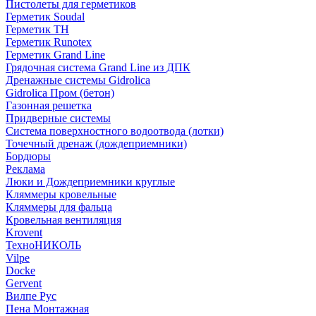
Пистолеты для герметиков
Герметик Soudal
Герметик ТН
Герметик Runotex
Герметик Grand Line
Грядочная система Grand Line из ДПК
Дренажные системы Gidrolica
Gidrolica Пром (бетон)
Газонная решетка
Придверные системы
Система поверхностного водоотвода (лотки)
Точечный дренаж (дождеприемники)
Бордюры
Рекламa
Люки и Дождеприемники круглые
Кляммеры кровельные
Кляммеры для фальца
Кровельная вентиляция
Krovent
ТехноНИКОЛЬ
Vilpe
Docke
Gervent
Вилпе Рус
Пена Монтажнaя