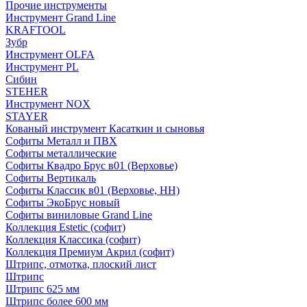
Прочие инструменты
Инструмент Grand Line
KRAFTOOL
Зубр
Инструмент OLFA
Инструмент PL
Сибин
STEHER
Инструмент NOX
STAYER
Кованый инструмент Касаткин и сыновья
Софиты Металл и ПВХ
Софиты металлические
Софиты Квадро Брус в01 (Верховье)
Софиты Вертикаль
Софиты Классик в01 (Верховье, НН)
Софиты ЭкоБрус новый
Софиты виниловые Grand Line
Коллекция Estetic (софит)
Коллекция Классика (софит)
Коллекция Премиум Акрил (софит)
Штрипс, отмотка, плоский лист
Штрипс
Штрипс 625 мм
Штрипс более 600 мм