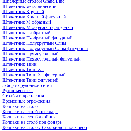
Шпалерные столбы Grand Line
Штакетник металлический
Штакетник Круглый
Штакетник Круглый фигурный
Штакетник М-образный
Штакетник М-образный фигурный
Штакетник П-образный
Штакетник П-образный фигурный
Штакетник Полукруглый Слим
Штакетник Полукруглый Слим фигурный
Штакетник Прямоугольный
Штакетник Прямоугольный фигурный
Штакетник Твин
Штакетник Твин XL
Штакетник Твин XL фигурный
Штакетник Твин фигурный
Забор из рулонной сетки
Рулонная сетка
Столбы и крепления
Временные ограждения
Колпаки на столб
Колпаки на столб со склада
Колпаки на столб двoйные
Колпаки на столб под фонарь
Колпаки на столб с базальтовой посыпкой