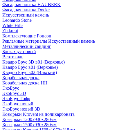
Фасадная плитка HAUBERK
Фасадная плитка Docke
Искусственный камень
Leonardo Stone
White Hills
Zikkurat
Комплектующие Ронсон
Рекламные материалы Искусственный камень
Металлический сайдинг
Блок-хаус новый
Вертикаль
Квадро Брус 3D в01 (Верховье)
Квадро Брус в01 (Верховье)
Квадро Брус в02 (Ильский)
Корабельная доска
Корабельная доска НН
ЭкоБрус
ЭкоБрус 3D
ЭкоБрус Гофр
ЭкоБрус новый
ЭкоБрус новый 3D
Козырьки Krovent из поликарбоната
Козырьки 1200х930х280мм
Козырьки 1500х930х280мм
Козырьки Krovent 1505х1070х315мм