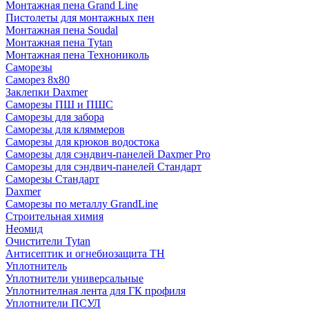
Монтажная пена Grand Linе
Пистолеты для монтажных пен
Монтажная пена Soudal
Монтажная пена Tytan
Монтажная пена Технониколь
Саморезы
Саморез 8х80
Заклепки Daxmer
Саморезы ПШ и ПШС
Саморезы для забора
Саморезы для кляммеров
Саморезы для крюков водостока
Саморезы для сэндвич-панелей Daxmer Pro
Саморезы для сэндвич-панелей Стандарт
Саморезы Стандарт
Daxmer
Саморезы по металлу GrandLine
Строительная химия
Неомид
Очистители Tytan
Антисептик и огнебиозащита ТН
Уплотнитель
Уплотнители универсальные
Уплотнителная лента для ГК профиля
Уплотнители ПСУЛ