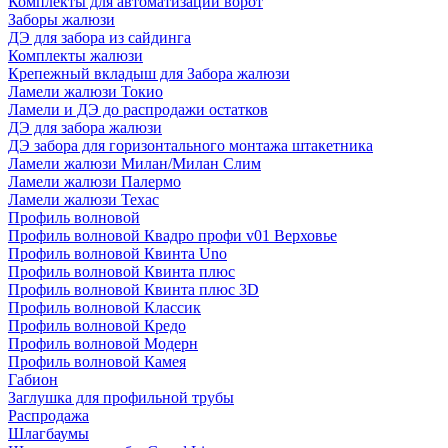
Комплекты для автоматизации ворот
Заборы жалюзи
ДЭ для забора из сайдинга
Комплекты жалюзи
Крепежный вкладыш для Забора жалюзи
Ламели жалюзи Токио
Ламели и ДЭ до распродажи остатков
ДЭ для забора жалюзи
ДЭ забора для горизонтального монтажа штакетника
Ламели жалюзи Милан/Милан Слим
Ламели жалюзи Палермо
Ламели жалюзи Техас
Профиль волновой
Профиль волновой Квадро профи v01 Верховье
Профиль волновой Квинта Uno
Профиль волновой Квинта плюс
Профиль волновой Квинта плюс 3D
Профиль волновой Классик
Профиль волновой Кредо
Профиль волновой Модерн
Профиль волновой Камея
Габион
Заглушка для профильной трубы
Распродажа
Шлагбаумы