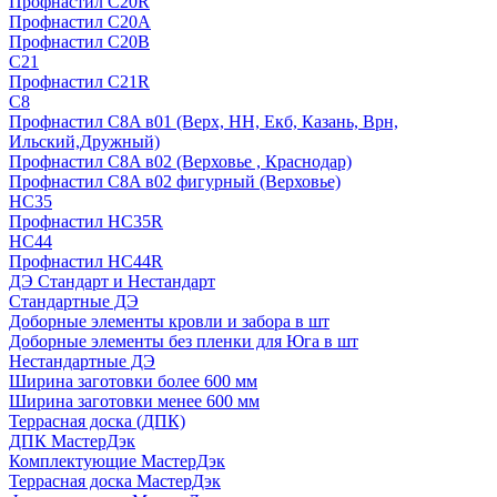
Профнастил С20R
Профнастил С20А
Профнастил С20В
C21
Профнастил С21R
C8
Профнастил С8A в01 (Верх, НН, Екб, Казань, Врн,
Ильский,Дружный)
Профнастил С8A в02 (Верховье , Краснодар)
Профнастил С8A в02 фигурный (Верховье)
HС35
Профнастил HC35R
НС44
Профнастил НС44R
ДЭ Стандарт и Нестандарт
Стандартные ДЭ
Доборные элементы кровли и забора в шт
Доборные элементы без пленки для Юга в шт
Нестандартные ДЭ
Ширина заготовки более 600 мм
Ширина заготовки менее 600 мм
Террасная доска (ДПК)
ДПК МастерДэк
Комплектующие МастерДэк
Террасная доска МастерДэк