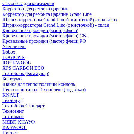
Саморезы для кляммеров
Корректор для ремонта царапин
Корректор для ремонта царапин Grand Line
Штрих-корректоры Grand Line (с кисточкой) - под заказ
Штрих-корректоры Grand Line (с кисточкой) - склад
Кровельные проходки (мастер флеш)
Кровельные проходки (мастер флеш) CN
Кровельные проходки (мастер флеш) РФ
Утеплитель
Isobox
LOGICPIR
ROCKWOOL
XPS CARBON ECO
Техноблок (Коммунар)
Белтермо
Шайба для теплоизоляции Рондоль
Пенополистирол Техноплекс (под заказ)
KNАUF
Технoруф
Техноблок Стандарт
Техновент
Технолайт
МДВП КНАУФ
BASWOOL
Hotrock