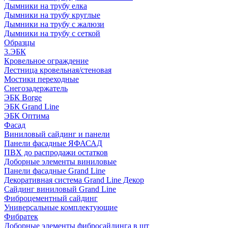
Дымники на трубу елка
Дымники на трубу круглые
Дымники на трубу с жалюзи
Дымники на трубу с сеткой
Образцы
3.ЭБК
Кровельное ограждение
Лестница кровельная/стеновая
Мостики переходные
Снегозадержатель
ЭБК Borge
ЭБК Grand Line
ЭБК Оптима
Фасад
Виниловый сайдинг и панели
Панели фасадные ЯФАСАД
ПВХ до распродажи остатков
Доборные элементы виниловые
Панели фасадные Grand Line
Декоративная система Grand Line Декор
Сайдинг виниловый Grand Line
Фиброцементный сайдинг
Универсальные комплектующие
Фибратек
Доборные элементы фибросайдинга в шт