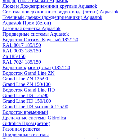
Бордюр пластиковый Aquastok
Люки и Дождеприемники круглые Aquastok
Система поверхностного водоотвода (лотки) Aquastok
Точечный дренаж (дождеприемники) Aquastok
Aquastok Пром (бетон)
Газонная решетка Aquastok
Придверные системы Aquastok
Водосток Оптима Круглый 185/150
RAL 8017 185/150
RAL 9003 185/150
Zn 185/150
RAL 7024 185/150
Водосток краска (заказ) 185/150
Водосток Grand Line ZN
Grand Line ZN 125/90
Grand Line ZN 150/100
Водосток Grand Line ПЭ
Grand Line ПЭ 125/90
Grand Line ПЭ 150/100
Grand Line ПЭ матовый 125/90
Водосток временный
Дренажные системы Gidrolica
Gidrolica Пром (бетон)
Газонная решетка
Придверные системы