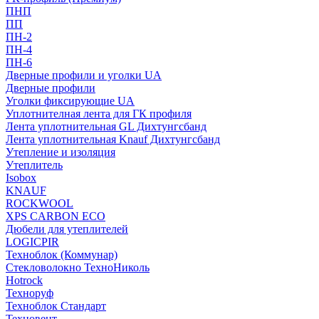
ПНП
ПП
ПН-2
ПН-4
ПН-6
Дверные профили и уголки UA
Дверные профили
Уголки фиксирующие UA
Уплотнителная лента для ГК профиля
Лента уплотнительная GL Дихтунгсбанд
Лента уплотнительная Knauf Дихтунгсбанд
Утепление и изоляция
Утеплитель
Isobox
KNAUF
ROCKWOOL
XPS CARBON ECO
Дюбели для утеплителей
LOGICPIR
Техноблок (Коммунар)
Стекловолокно ТехноНиколь
Hotrock
Технoруф
Техноблок Стандарт
Техновент