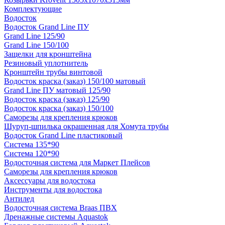
Комплектующие
Водосток
Водосток Grand Line ПУ
Grand Line 125/90
Grand Line 150/100
Защелки для кронштейна
Резиновый уплотнитель
Кронштейн трубы винтовой
Водосток краска (заказ) 150/100 матовый
Grand Line ПУ матовый 125/90
Водосток краска (заказ) 125/90
Водосток краска (заказ) 150/100
Саморезы для крепления крюков
Шуруп-шпилька окрашенная для Хомута трубы
Водосток Grand Line пластиковый
Система 135*90
Система 120*90
Водосточная система для Маркет Плейсов
Саморезы для крепления крюков
Аксессуары для водостока
Инструменты для водостока
Антилед
Водосточная система Braas ПВХ
Дренажные системы Aquastok