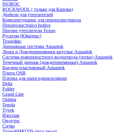
ISOROC
ROCKWOOL ( только для Кирова)
Дюбели для утеплителей
Комплектующие для пенополистирола
Пенополистирол Isobox
Прочие утеплители Техно
Русатом (Юматекс)
Технофас
Дренажные системы Aquastok
Люки и Дождеприемники круглые Aquastok
Система поверхностного водоотвода (лотки) Aquastok
Точечный дренаж (дождеприемники) Aquastok
Бордюр пластиковый Aquastok
Плита OSB
Пленка для парогидроизоляции
Delta
Folder
Grand Line
Optima
Tegola
Tyvek
Изоспан
Ондутис
Ситко
ТехноНИКОЛЬ (под заказ)