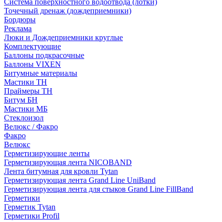
Система поверхностного водоотвода (лотки)
Точечный дренаж (дождеприемники)
Бордюры
Рекламa
Люки и Дождеприемники круглые
Комплектующие
Баллоны подкрасочные
Баллоны VIXEN
Битумные материалы
Мастики ТН
Праймеры ТН
Битум БН
Мастики МБ
Стеклоизол
Велюкс / Факро
Факро
Велюкс
Герметизирующие ленты
Герметизирующая лента NICOBAND
Лента битумная для кровли Tytan
Герметизирующая лента Grand Line UniBand
Герметизирующая лента для стыков Grand Line FillBand
Герметики
Герметик Tytan
Герметики Profil