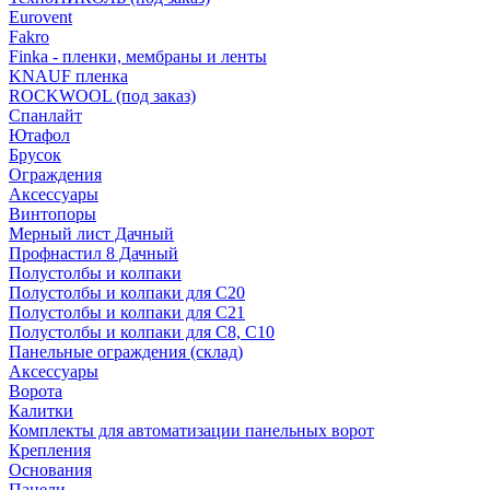
Eurovent
Fakro
Finka - пленки, мембраны и ленты
KNAUF пленка
ROCKWOOL (под заказ)
Спанлайт
Ютафол
Брусок
Ограждения
Аксессуары
Винтопоры
Мерный лист Дачный
Профнастил 8 Дачный
Полустолбы и колпаки
Полустолбы и колпаки для С20
Полустолбы и колпаки для С21
Полустолбы и колпаки для С8, С10
Панельные ограждения (склад)
Аксессуары
Ворота
Калитки
Комплекты для автоматизации панельных ворот
Крепления
Основания
Панели