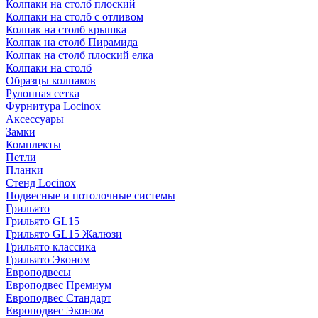
Колпаки на столб плоский
Колпаки на столб с отливом
Колпак на столб крышка
Колпак на столб Пирамида
Колпак на столб плоский елка
Колпаки на столб
Образцы колпаков
Рулонная сетка
Фурнитура Locinox
Аксессуары
Замки
Комплекты
Петли
Планки
Стенд Locinox
Подвесные и потолочные системы
Грильято
Грильято GL15
Грильято GL15 Жалюзи
Грильято классика
Грильято Эконом
Европодвесы
Европодвес Премиум
Европодвес Стандарт
Европодвес Эконом