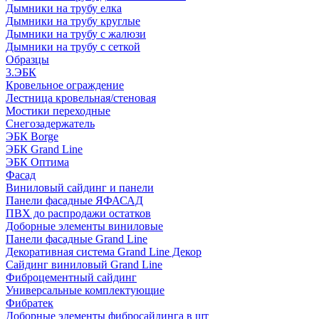
Дымники на трубу елка
Дымники на трубу круглые
Дымники на трубу с жалюзи
Дымники на трубу с сеткой
Образцы
3.ЭБК
Кровельное ограждение
Лестница кровельная/стеновая
Мостики переходные
Снегозадержатель
ЭБК Borge
ЭБК Grand Line
ЭБК Оптима
Фасад
Виниловый сайдинг и панели
Панели фасадные ЯФАСАД
ПВХ до распродажи остатков
Доборные элементы виниловые
Панели фасадные Grand Line
Декоративная система Grand Line Декор
Сайдинг виниловый Grand Line
Фиброцементный сайдинг
Универсальные комплектующие
Фибратек
Доборные элементы фибросайдинга в шт