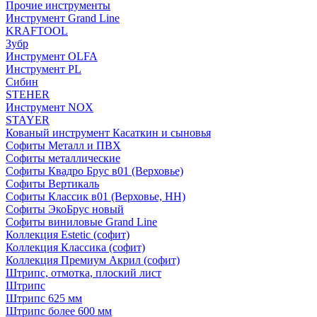
Прочие инструменты
Инструмент Grand Line
KRAFTOOL
Зубр
Инструмент OLFA
Инструмент PL
Сибин
STEHER
Инструмент NOX
STAYER
Кованый инструмент Касаткин и сыновья
Софиты Металл и ПВХ
Софиты металлические
Софиты Квадро Брус в01 (Верховье)
Софиты Вертикаль
Софиты Классик в01 (Верховье, НН)
Софиты ЭкоБрус новый
Софиты виниловые Grand Line
Коллекция Estetic (софит)
Коллекция Классика (софит)
Коллекция Премиум Акрил (софит)
Штрипс, отмотка, плоский лист
Штрипс
Штрипс 625 мм
Штрипс более 600 мм