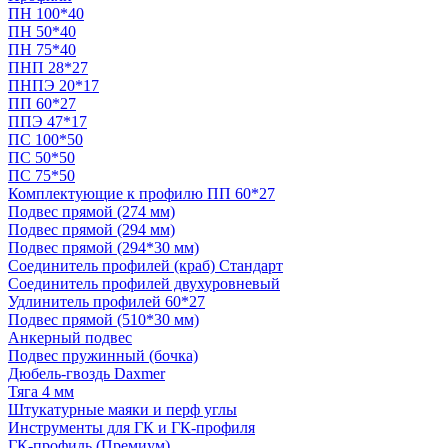
ПН 100*40
ПН 50*40
ПН 75*40
ПНП 28*27
ПНПЭ 20*17
ПП 60*27
ППЭ 47*17
ПС 100*50
ПС 50*50
ПС 75*50
Комплектующие к профилю ПП 60*27
Подвес прямой (274 мм)
Подвес прямой (294 мм)
Подвес прямой (294*30 мм)
Соединитель профилей (краб) Стандарт
Соединитель профилей двухуровневый
Удлинитель профилей 60*27
Подвес прямой (510*30 мм)
Анкерный подвес
Подвес пружинный (бочка)
Дюбель-гвоздь Daxmer
Тяга 4 мм
Штукатурные маяки и перф углы
Инструменты для ГК и ГК-профиля
ГК-профиль (Премиум)