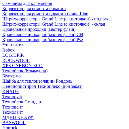
Саморезы для кляммеров
Корректор для ремонта царапин
Корректор для ремонта царапин Grand Line
Штрих-корректоры Grand Line (с кисточкой) - под заказ
Штрих-корректоры Grand Line (с кисточкой) - склад
Кровельные проходки (мастер флеш)
Кровельные проходки (мастер флеш) CN
Кровельные проходки (мастер флеш) РФ
Утеплитель
Isobox
LOGICPIR
ROCKWOOL
XPS CARBON ECO
Техноблок (Коммунар)
Белтермо
Шайба для теплоизоляции Рондоль
Пенополистирол Техноплекс (под заказ)
KNАUF
Технoруф
Техноблок Стандарт
Техновент
Технолайт
МДВП КНАУФ
BASWOOL
Hotrock