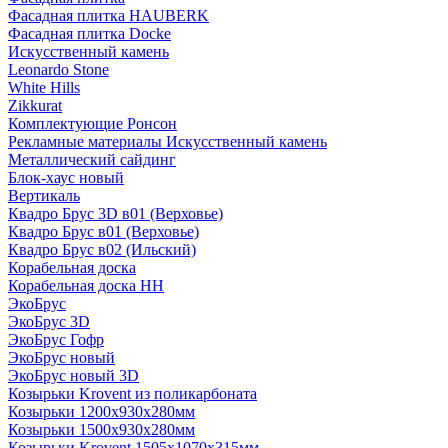
Фасадная плитка HAUBERK
Фасадная плитка Docke
Искусственный камень
Leonardo Stone
White Hills
Zikkurat
Комплектующие Ронсон
Рекламные материалы Искусственный камень
Металлический сайдинг
Блок-хаус новый
Вертикаль
Квадро Брус 3D в01 (Верховье)
Квадро Брус в01 (Верховье)
Квадро Брус в02 (Ильский)
Корабельная доска
Корабельная доска НН
ЭкоБрус
ЭкоБрус 3D
ЭкоБрус Гофр
ЭкоБрус новый
ЭкоБрус новый 3D
Козырьки Krovent из поликарбоната
Козырьки 1200х930х280мм
Козырьки 1500х930х280мм
Козырьки Krovent 1505х1070х315мм