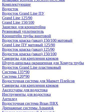
Комплектующие
Водосток
Водосток Grand Line ПУ
Grand Line 125/90
Grand Line 150/100
Защелки для кронштейна
Резиновый уплотнитель
Кронштейн трубы винтовой
Водосток краска (заказ) 150/100 матовый
Grand Line ПУ матовый 125/90
Водосток краска (заказ) 125/90
Водосток краска (заказ) 150/100
Саморезы для крепления крюков
Шуруп-шпилька окрашенная для Хомута трубы
Водосток Grand Line пластиковый
Система 135*90
Система 120*90
Водосточная система для Маркет Плейсов
Саморезы для крепления крюков
Аксессуары для водостока
Инструменты для водостока
Антилед
Водосточная система Braas ПВХ
Дренажные системы Aquastok