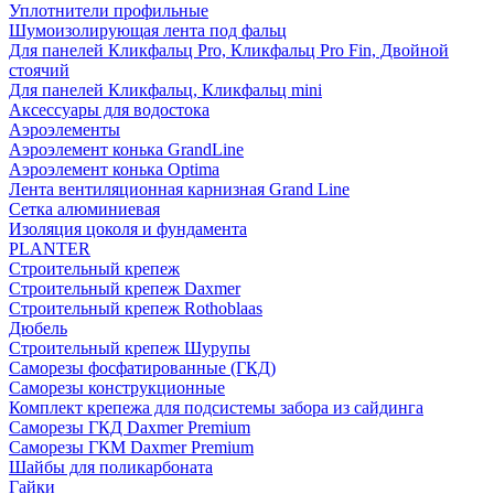
Уплотнители профильные
Шумоизолирующая лента под фальц
Для панелей Кликфальц Pro, Кликфальц Pro Fin, Двойной
стоячий
Для панелей Кликфальц, Кликфальц mini
Аксессуары для водостока
Аэроэлементы
Аэроэлемент конька GrandLine
Аэроэлемент конька Optima
Лента вентиляционная карнизная Grand Line
Сетка алюминиевая
Изоляция цоколя и фундамента
PLANTER
Строительный крепеж
Строительный крепеж Daxmer
Строительный крепеж Rothoblaas
Дюбель
Строительный крепеж Шурупы
Саморeзы фосфатированные (ГКД)
Саморезы конструкционные
Комплект крепежа для подсистемы забора из сайдинга
Саморезы ГКД Daxmer Premium
Саморезы ГКМ Daxmer Premium
Шайбы для поликарбоната
Гайки