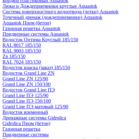
Бордюр пластиковый Aquastok
Люки и Дождеприемники круглые Aquastok
Система поверхностного водоотвода (лотки) Aquastok
Точечный дренаж (дождеприемники) Aquastok
Aquastok Пром (бетон)
Газонная решетка Aquastok
Придверные системы Aquastok
Водосток Оптима Круглый 185/150
RAL 8017 185/150
RAL 9003 185/150
Zn 185/150
RAL 7024 185/150
Водосток краска (заказ) 185/150
Водосток Grand Line ZN
Grand Line ZN 125/90
Grand Line ZN 150/100
Водосток Grand Line ПЭ
Grand Line ПЭ 125/90
Grand Line ПЭ 150/100
Grand Line ПЭ матовый 125/90
Водосток временный
Дренажные системы Gidrolica
Gidrolica Пром (бетон)
Газонная решетка
Придверные системы