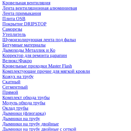
Кровельная вентиляция
Лента вентиляционная алюминиевая
Лента примыкания
Плита OSB
Покрытие DRIPSTOP
Саморезы
Утеплитель
Шумоизолирующая лента под фальц
Битумные материалы
Дымоходы Металлик и Ко
Корректор для ремонта царапин
Велюкс/Факро
Кровельные проходки Master Flash
Комплектующие прочие для мягкой кровли
Кожух на трубу
Скатный
Сегментный
Прямой
Комплект обхода трубы
Модуль обхода трубы
Оклад трубы
Дымники (флюгарка)
Дымники на трубу
Дымники на трубу двoйные
Дымники на трубу двoйные с сеткой