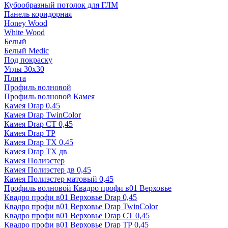
Кубообразный потолок для ГЛМ
Панель коридорная
Honey Wood
White Wood
Белый
Белый Medic
Под покраску
Углы 30х30
Плита
Профиль волновой
Профиль волновой Камея
Камея Drap 0,45
Камея Drap TwinColor
Камея Drap СТ 0,45
Камея Drap ТР
Камея Drap ТХ 0,45
Камея Drap ТХ дв
Камея Полиэстер
Камея Полиэстер дв 0,45
Камея Полиэстер матовый 0,45
Профиль волновой Квадро профи в01 Верховье
Квадро профи в01 Верховье Drap 0,45
Квадро профи в01 Верховье Drap TwinColor
Квадро профи в01 Верховье Drap СТ 0,45
Квадро профи в01 Верховье Drap ТР 0,45