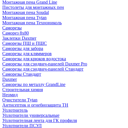
Монтажная пена Grand Linе
Пистолеты для монтажных пен
Монтажная пена Soudal
Монтажная пена Tytan
Монтажная пена Технониколь
Саморезы
Саморез 8х80
Заклепки Daxmer
Саморезы ПШ и ПШС
Саморезы для забора
Саморезы для кляммеров
Саморезы для крюков водостока
Саморезы для сэндвич-панелей Daxmer Pro
Саморезы для сэндвич-панелей Стандарт
Саморезы Стандарт
Daxmer
Саморезы по металлу GrandLine
Строительная химия
Неомид
Очистители Tytan
Антисептик и огнебиозащита ТН
Уплотнитель
Уплотнители универсальные
Уплотнителная лента для ГК профиля
Уплотнители ПСУЛ