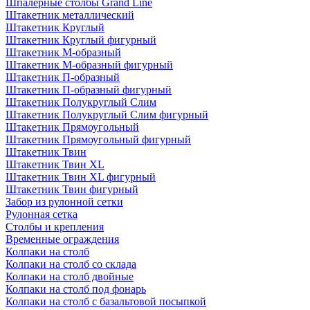
Шпалерные столбы Grand Line
Штакетник металлический
Штакетник Круглый
Штакетник Круглый фигурный
Штакетник М-образный
Штакетник М-образный фигурный
Штакетник П-образный
Штакетник П-образный фигурный
Штакетник Полукруглый Слим
Штакетник Полукруглый Слим фигурный
Штакетник Прямоугольный
Штакетник Прямоугольный фигурный
Штакетник Твин
Штакетник Твин XL
Штакетник Твин XL фигурный
Штакетник Твин фигурный
Забор из рулонной сетки
Рулонная сетка
Столбы и крепления
Временные ограждения
Колпаки на столб
Колпаки на столб со склада
Колпаки на столб двoйные
Колпаки на столб под фонарь
Колпаки на столб с базальтовой посыпкой