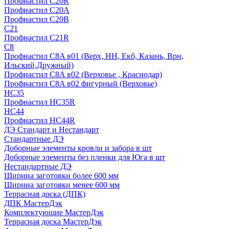
Профнастил С20R
Профнастил С20А
Профнастил С20В
C21
Профнастил С21R
C8
Профнастил С8A в01 (Верх, НН, Екб, Казань, Врн,
Ильский,Дружный)
Профнастил С8A в02 (Верховье , Краснодар)
Профнастил С8A в02 фигурный (Верховье)
HС35
Профнастил HC35R
НС44
Профнастил НС44R
ДЭ Стандарт и Нестандарт
Стандартные ДЭ
Доборные элементы кровли и забора в шт
Доборные элементы без пленки для Юга в шт
Нестандартные ДЭ
Ширина заготовки более 600 мм
Ширина заготовки менее 600 мм
Террасная доска (ДПК)
ДПК МастерДэк
Комплектующие МастерДэк
Террасная доска МастерДэк