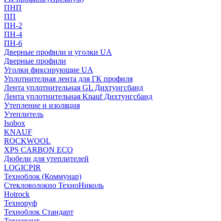
ПНП
ПП
ПН-2
ПН-4
ПН-6
Дверные профили и уголки UA
Дверные профили
Уголки фиксирующие UA
Уплотнителная лента для ГК профиля
Лента уплотнительная GL Дихтунгсбанд
Лента уплотнительная Knauf Дихтунгсбанд
Утепление и изоляция
Утеплитель
Isobox
KNAUF
ROCKWOOL
XPS CARBON ECO
Дюбели для утеплителей
LOGICPIR
Техноблок (Коммунар)
Стекловолокно ТехноНиколь
Hotrock
Технoруф
Техноблок Стандарт
Техновент