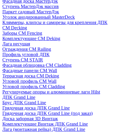
Фасадная доска МастерДэк
Ступень МастерДэк массив
Паркет садовый МастерДэк
Уголок анодированный MasterDeck
Кляммеры, клипсы и саморезы для крепления ДПК
CM Decking
Заборы CM Fencing
Комплектующие CM Deking
Лага несущая
Ограждения CM Railing
Профиль угловой ДПК
Ступень CM STAIR
Фасадная облицовка CM Cladding
Фасадные панели CM Wall
Террасная доска CM Deking
Угловой профиль CM Wall
Угловой профиль CM Cladding
Регулируемые опоры и алюминиевые лаги Hilst
ДПК Grand Line
Брус ДПК Grand Line
Грядочная доска ДПК Grand Line
Грядочная доска ДПК Grand Line (под заказ)
Доска заборная 3D Винтаж
Комплектующие Винтаж ДПК Grand Line
Лага (монтажная рейка) ДПК Grand Line