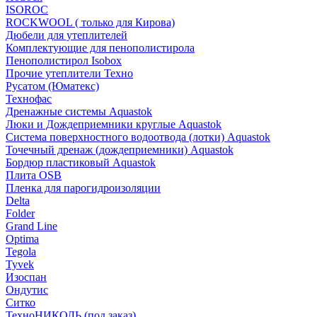
ISOROC
ROCKWOOL ( только для Кирова)
Дюбели для утеплителей
Комплектующие для пенополистирола
Пенополистирол Isobox
Прочие утеплители Техно
Русатом (Юматекс)
Технофас
Дренажные системы Aquastok
Люки и Дождеприемники круглые Aquastok
Система поверхностного водоотвода (лотки) Aquastok
Точечный дренаж (дождеприемники) Aquastok
Бордюр пластиковый Aquastok
Плита OSB
Пленка для парогидроизоляции
Delta
Folder
Grand Line
Optima
Tegola
Tyvek
Изоспан
Ондутис
Ситко
ТехноНИКОЛЬ (под заказ)