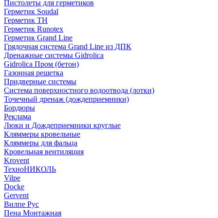
Пистолеты для герметиков
Герметик Soudal
Герметик ТН
Герметик Runotex
Герметик Grand Line
Грядочная система Grand Line из ДПК
Дренажные системы Gidrolica
Gidrolica Пром (бетон)
Газонная решетка
Придверные системы
Система поверхностного водоотвода (лотки)
Точечный дренаж (дождеприемники)
Бордюры
Рекламa
Люки и Дождеприемники круглые
Кляммеры кровельные
Кляммеры для фальца
Кровельная вентиляция
Krovent
ТехноНИКОЛЬ
Vilpe
Docke
Gervent
Вилпе Рус
Пена Монтажнaя