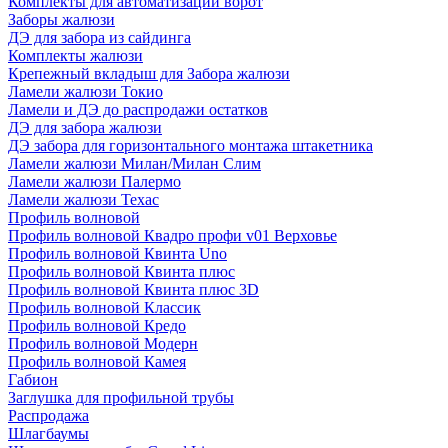
Комплекты для автоматизации ворот
Заборы жалюзи
ДЭ для забора из сайдинга
Комплекты жалюзи
Крепежный вкладыш для Забора жалюзи
Ламели жалюзи Токио
Ламели и ДЭ до распродажи остатков
ДЭ для забора жалюзи
ДЭ забора для горизонтального монтажа штакетника
Ламели жалюзи Милан/Милан Слим
Ламели жалюзи Палермо
Ламели жалюзи Техас
Профиль волновой
Профиль волновой Квадро профи v01 Верховье
Профиль волновой Квинта Uno
Профиль волновой Квинта плюс
Профиль волновой Квинта плюс 3D
Профиль волновой Классик
Профиль волновой Кредо
Профиль волновой Модерн
Профиль волновой Камея
Габион
Заглушка для профильной трубы
Распродажа
Шлагбаумы