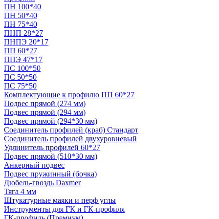
ПН 100*40
ПН 50*40
ПН 75*40
ПНП 28*27
ПНПЭ 20*17
ПП 60*27
ППЭ 47*17
ПС 100*50
ПС 50*50
ПС 75*50
Комплектующие к профилю ПП 60*27
Подвес прямой (274 мм)
Подвес прямой (294 мм)
Подвес прямой (294*30 мм)
Соединитель профилей (краб) Стандарт
Соединитель профилей двухуровневый
Удлинитель профилей 60*27
Подвес прямой (510*30 мм)
Анкерный подвес
Подвес пружинный (бочка)
Дюбель-гвоздь Daxmer
Тяга 4 мм
Штукатурные маяки и перф углы
Инструменты для ГК и ГК-профиля
ГК-профиль (Премиум)