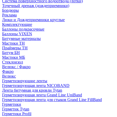
Система поверхностного водоотвода (лотки)
Точечный дренаж (дождеприемники)
Бордюры
Рекламa
Люки и Дождеприемники круглые
Комплектующие
Баллоны подкрасочные
Баллоны VIXEN
Битумные материалы
Мастики ТН
Праймеры ТН
Битум БН
Мастики МБ
Стеклоизол
Велюкс / Факро
Факро
Велюкс
Герметизирующие ленты
Герметизирующая лента NICOBAND
Лента битумная для кровли Tytan
Герметизирующая лента Grand Line UniBand
Герметизирующая лента для стыков Grand Line FillBand
Герметики
Герметик Tytan
Герметики Profil