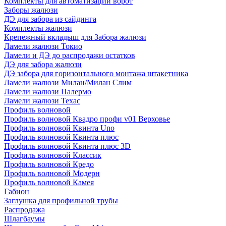
Комплекты для автоматизации ворот
Заборы жалюзи
ДЭ для забора из сайдинга
Комплекты жалюзи
Крепежный вкладыш для Забора жалюзи
Ламели жалюзи Токио
Ламели и ДЭ до распродажи остатков
ДЭ для забора жалюзи
ДЭ забора для горизонтального монтажа штакетника
Ламели жалюзи Милан/Милан Слим
Ламели жалюзи Палермо
Ламели жалюзи Техас
Профиль волновой
Профиль волновой Квадро профи v01 Верховье
Профиль волновой Квинта Uno
Профиль волновой Квинта плюс
Профиль волновой Квинта плюс 3D
Профиль волновой Классик
Профиль волновой Кредо
Профиль волновой Модерн
Профиль волновой Камея
Габион
Заглушка для профильной трубы
Распродажа
Шлагбаумы