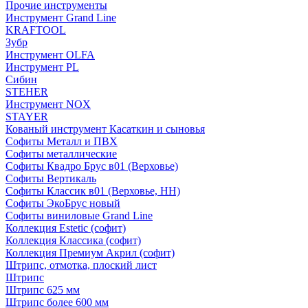
Прочие инструменты
Инструмент Grand Line
KRAFTOOL
Зубр
Инструмент OLFA
Инструмент PL
Сибин
STEHER
Инструмент NOX
STAYER
Кованый инструмент Касаткин и сыновья
Софиты Металл и ПВХ
Софиты металлические
Софиты Квадро Брус в01 (Верховье)
Софиты Вертикаль
Софиты Классик в01 (Верховье, НН)
Софиты ЭкоБрус новый
Софиты виниловые Grand Line
Коллекция Estetic (софит)
Коллекция Классика (софит)
Коллекция Премиум Акрил (софит)
Штрипс, отмотка, плоский лист
Штрипс
Штрипс 625 мм
Штрипс более 600 мм