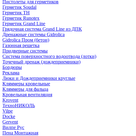
Пистолеты для герметиков
Герметик Soudal
Герметик ТН
Герметик Runotex
Герметик Grand Line
Грядочная система Grand Line из ДПК
Дренажные системы Gidrolica
Gidrolica Пром (бетон)
Газонная решетка
Придверные системы
Система поверхностного водоотвода (лотки)
Точечный дренаж (дождеприемники)
Бордюры
Рекламa
Люки и Дождеприемники круглые
Кляммеры кровельные
Кляммеры для фальца
Кровельная вентиляция
Krovent
ТехноНИКОЛЬ
Vilpe
Docke
Gervent
Вилпе Рус
Пена Монтажнaя