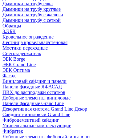
Дымники на трубу елка
Дымники на трубу круглые
Дымники на трубу с жалюзи
Дымники на трубу с сеткой
Образцы
3.ЭБК
Кровельное ограждение
Лестница кровельная/стеновая
Мостики переходные
Снегозадержатель
ЭБК Borge
ЭБК Grand Line
ЭБК Оптима
Фасад
Виниловый сайдинг и панели
Панели фасадные ЯФАСАД
ПВХ до распродажи остатков
Доборные элементы виниловые
Панели фасадные Grand Line
Декоративная система Grand Line Декор
Сайдинг виниловый Grand Line
Фиброцементный сайдинг
Универсальные комплектующие
Фибратек
Доборные элементы фибросайдинга в шт