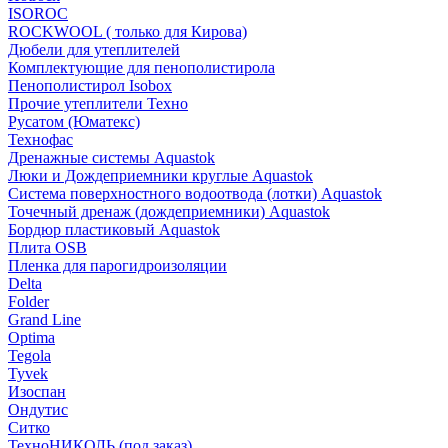
ISOROC
ROCKWOOL ( только для Кирова)
Дюбели для утеплителей
Комплектующие для пенополистирола
Пенополистирол Isobox
Прочие утеплители Техно
Русатом (Юматекс)
Технофас
Дренажные системы Aquastok
Люки и Дождеприемники круглые Aquastok
Система поверхностного водоотвода (лотки) Aquastok
Точечный дренаж (дождеприемники) Aquastok
Бордюр пластиковый Aquastok
Плита OSB
Пленка для парогидроизоляции
Delta
Folder
Grand Line
Optima
Tegola
Tyvek
Изоспан
Ондутис
Ситко
ТехноНИКОЛЬ (под заказ)