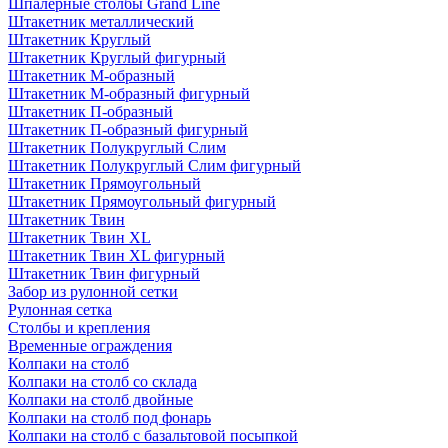
Шпалерные столбы Grand Line
Штакетник металлический
Штакетник Круглый
Штакетник Круглый фигурный
Штакетник М-образный
Штакетник М-образный фигурный
Штакетник П-образный
Штакетник П-образный фигурный
Штакетник Полукруглый Слим
Штакетник Полукруглый Слим фигурный
Штакетник Прямоугольный
Штакетник Прямоугольный фигурный
Штакетник Твин
Штакетник Твин XL
Штакетник Твин XL фигурный
Штакетник Твин фигурный
Забор из рулонной сетки
Рулонная сетка
Столбы и крепления
Временные ограждения
Колпаки на столб
Колпаки на столб со склада
Колпаки на столб двoйные
Колпаки на столб под фонарь
Колпаки на столб с базальтовой посыпкой