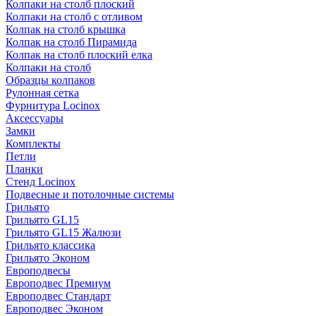
Колпаки на столб плоский
Колпаки на столб с отливом
Колпак на столб крышка
Колпак на столб Пирамида
Колпак на столб плоский елка
Колпаки на столб
Образцы колпаков
Рулонная сетка
Фурнитура Locinox
Аксессуары
Замки
Комплекты
Петли
Планки
Стенд Locinox
Подвесные и потолочные системы
Грильято
Грильято GL15
Грильято GL15 Жалюзи
Грильято классика
Грильято Эконом
Европодвесы
Европодвес Премиум
Европодвес Стандарт
Европодвес Эконом