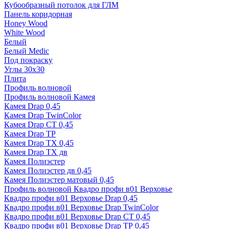
Кубообразный потолок для ГЛМ
Панель коридорная
Honey Wood
White Wood
Белый
Белый Medic
Под покраску
Углы 30х30
Плита
Профиль волновой
Профиль волновой Камея
Камея Drap 0,45
Камея Drap TwinColor
Камея Drap СТ 0,45
Камея Drap ТР
Камея Drap ТХ 0,45
Камея Drap ТХ дв
Камея Полиэстер
Камея Полиэстер дв 0,45
Камея Полиэстер матовый 0,45
Профиль волновой Квадро профи в01 Верховье
Квадро профи в01 Верховье Drap 0,45
Квадро профи в01 Верховье Drap TwinColor
Квадро профи в01 Верховье Drap СТ 0,45
Квадро профи в01 Верховье Drap ТР 0,45