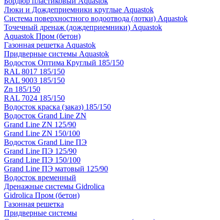
Бордюр пластиковый Aquastok
Люки и Дождеприемники круглые Aquastok
Система поверхностного водоотвода (лотки) Aquastok
Точечный дренаж (дождеприемники) Aquastok
Aquastok Пром (бетон)
Газонная решетка Aquastok
Придверные системы Aquastok
Водосток Оптима Круглый 185/150
RAL 8017 185/150
RAL 9003 185/150
Zn 185/150
RAL 7024 185/150
Водосток краска (заказ) 185/150
Водосток Grand Line ZN
Grand Line ZN 125/90
Grand Line ZN 150/100
Водосток Grand Line ПЭ
Grand Line ПЭ 125/90
Grand Line ПЭ 150/100
Grand Line ПЭ матовый 125/90
Водосток временный
Дренажные системы Gidrolica
Gidrolica Пром (бетон)
Газонная решетка
Придверные системы