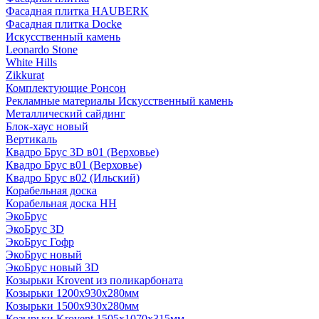
Фасадная плитка HAUBERK
Фасадная плитка Docke
Искусственный камень
Leonardo Stone
White Hills
Zikkurat
Комплектующие Ронсон
Рекламные материалы Искусственный камень
Металлический сайдинг
Блок-хаус новый
Вертикаль
Квадро Брус 3D в01 (Верховье)
Квадро Брус в01 (Верховье)
Квадро Брус в02 (Ильский)
Корабельная доска
Корабельная доска НН
ЭкоБрус
ЭкоБрус 3D
ЭкоБрус Гофр
ЭкоБрус новый
ЭкоБрус новый 3D
Козырьки Krovent из поликарбоната
Козырьки 1200х930х280мм
Козырьки 1500х930х280мм
Козырьки Krovent 1505х1070х315мм