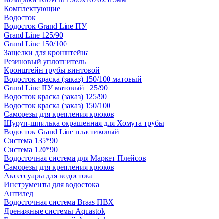
Комплектующие
Водосток
Водосток Grand Line ПУ
Grand Line 125/90
Grand Line 150/100
Защелки для кронштейна
Резиновый уплотнитель
Кронштейн трубы винтовой
Водосток краска (заказ) 150/100 матовый
Grand Line ПУ матовый 125/90
Водосток краска (заказ) 125/90
Водосток краска (заказ) 150/100
Саморезы для крепления крюков
Шуруп-шпилька окрашенная для Хомута трубы
Водосток Grand Line пластиковый
Система 135*90
Система 120*90
Водосточная система для Маркет Плейсов
Саморезы для крепления крюков
Аксессуары для водостока
Инструменты для водостока
Антилед
Водосточная система Braas ПВХ
Дренажные системы Aquastok