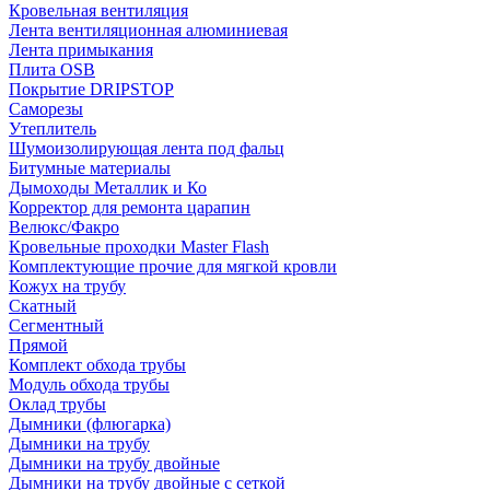
Кровельная вентиляция
Лента вентиляционная алюминиевая
Лента примыкания
Плита OSB
Покрытие DRIPSTOP
Саморезы
Утеплитель
Шумоизолирующая лента под фальц
Битумные материалы
Дымоходы Металлик и Ко
Корректор для ремонта царапин
Велюкс/Факро
Кровельные проходки Master Flash
Комплектующие прочие для мягкой кровли
Кожух на трубу
Скатный
Сегментный
Прямой
Комплект обхода трубы
Модуль обхода трубы
Оклад трубы
Дымники (флюгарка)
Дымники на трубу
Дымники на трубу двoйные
Дымники на трубу двoйные с сеткой