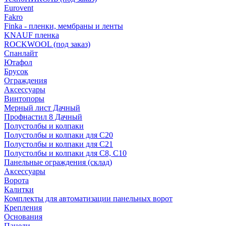
Eurovent
Fakro
Finka - пленки, мембраны и ленты
KNAUF пленка
ROCKWOOL (под заказ)
Спанлайт
Ютафол
Брусок
Ограждения
Аксессуары
Винтопоры
Мерный лист Дачный
Профнастил 8 Дачный
Полустолбы и колпаки
Полустолбы и колпаки для С20
Полустолбы и колпаки для С21
Полустолбы и колпаки для С8, С10
Панельные ограждения (склад)
Аксессуары
Ворота
Калитки
Комплекты для автоматизации панельных ворот
Крепления
Основания
Панели