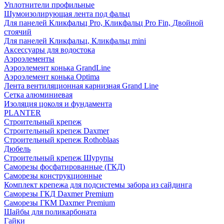
Уплотнители профильные
Шумоизолирующая лента под фальц
Для панелей Кликфальц Pro, Кликфальц Pro Fin, Двойной
стоячий
Для панелей Кликфальц, Кликфальц mini
Аксессуары для водостока
Аэроэлементы
Аэроэлемент конька GrandLine
Аэроэлемент конька Optima
Лента вентиляционная карнизная Grand Line
Сетка алюминиевая
Изоляция цоколя и фундамента
PLANTER
Строительный крепеж
Строительный крепеж Daxmer
Строительный крепеж Rothoblaas
Дюбель
Строительный крепеж Шурупы
Саморeзы фосфатированные (ГКД)
Саморезы конструкционные
Комплект крепежа для подсистемы забора из сайдинга
Саморезы ГКД Daxmer Premium
Саморезы ГКМ Daxmer Premium
Шайбы для поликарбоната
Гайки