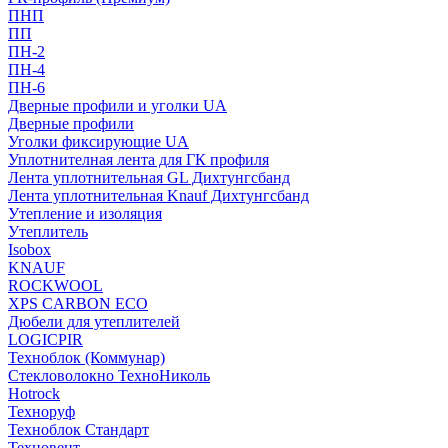
ПНП
ПП
ПН-2
ПН-4
ПН-6
Дверные профили и уголки UA
Дверные профили
Уголки фиксирующие UA
Уплотнителная лента для ГК профиля
Лента уплотнительная GL Дихтунгсбанд
Лента уплотнительная Knauf Дихтунгсбанд
Утепление и изоляция
Утеплитель
Isobox
KNAUF
ROCKWOOL
XPS CARBON ECO
Дюбели для утеплителей
LOGICPIR
Техноблок (Коммунар)
Стекловолокно ТехноНиколь
Hotrock
Технoруф
Техноблок Стандарт
Техновент