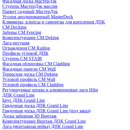
Фасадная доска МастерДэк
Ступень МастерДэк массив
Паркет садовый МастерДэк
Уголок анодированный MasterDeck
Кляммеры, клипсы и саморезы для крепления ДПК
CM Decking
Заборы CM Fencing
Комплектующие CM Deking
Лага несущая
Ограждения CM Railing
Профиль угловой ДПК
Ступень CM STAIR
Фасадная облицовка CM Cladding
Фасадные панели CM Wall
Террасная доска CM Deking
Угловой профиль CM Wall
Угловой профиль CM Cladding
Регулируемые опоры и алюминиевые лаги Hilst
ДПК Grand Line
Брус ДПК Grand Line
Грядочная доска ДПК Grand Line
Грядочная доска ДПК Grand Line (под заказ)
Доска заборная 3D Винтаж
Комплектующие Винтаж ДПК Grand Line
Лага (монтажная рейка) ДПК Grand Line