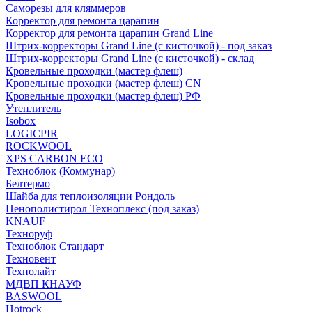
Саморезы для кляммеров
Корректор для ремонта царапин
Корректор для ремонта царапин Grand Line
Штрих-корректоры Grand Line (с кисточкой) - под заказ
Штрих-корректоры Grand Line (с кисточкой) - склад
Кровельные проходки (мастер флеш)
Кровельные проходки (мастер флеш) CN
Кровельные проходки (мастер флеш) РФ
Утеплитель
Isobox
LOGICPIR
ROCKWOOL
XPS CARBON ECO
Техноблок (Коммунар)
Белтермо
Шайба для теплоизоляции Рондоль
Пенополистирол Техноплекс (под заказ)
KNАUF
Технoруф
Техноблок Стандарт
Техновент
Технолайт
МДВП КНАУФ
BASWOOL
Hotrock