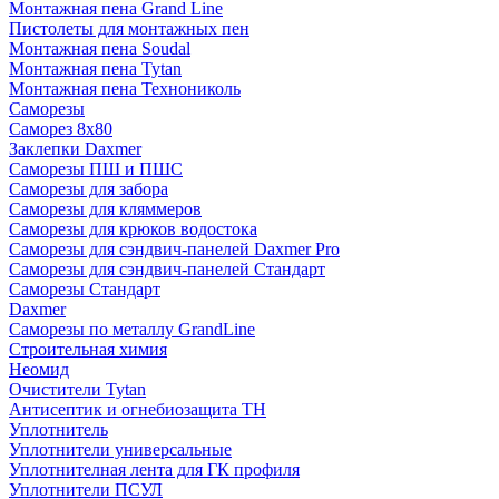
Монтажная пена Grand Linе
Пистолеты для монтажных пен
Монтажная пена Soudal
Монтажная пена Tytan
Монтажная пена Технониколь
Саморезы
Саморез 8х80
Заклепки Daxmer
Саморезы ПШ и ПШС
Саморезы для забора
Саморезы для кляммеров
Саморезы для крюков водостока
Саморезы для сэндвич-панелей Daxmer Pro
Саморезы для сэндвич-панелей Стандарт
Саморезы Стандарт
Daxmer
Саморезы по металлу GrandLine
Строительная химия
Неомид
Очистители Tytan
Антисептик и огнебиозащита ТН
Уплотнитель
Уплотнители универсальные
Уплотнителная лента для ГК профиля
Уплотнители ПСУЛ