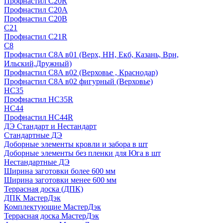
Профнастил С20R
Профнастил С20А
Профнастил С20В
C21
Профнастил С21R
C8
Профнастил С8A в01 (Верх, НН, Екб, Казань, Врн,
Ильский,Дружный)
Профнастил С8A в02 (Верховье , Краснодар)
Профнастил С8A в02 фигурный (Верховье)
HС35
Профнастил HC35R
НС44
Профнастил НС44R
ДЭ Стандарт и Нестандарт
Стандартные ДЭ
Доборные элементы кровли и забора в шт
Доборные элементы без пленки для Юга в шт
Нестандартные ДЭ
Ширина заготовки более 600 мм
Ширина заготовки менее 600 мм
Террасная доска (ДПК)
ДПК МастерДэк
Комплектующие МастерДэк
Террасная доска МастерДэк