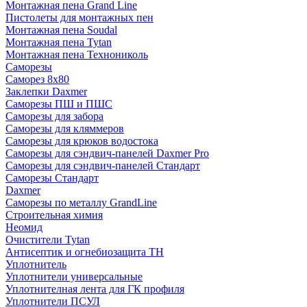
Монтажная пена Grand Linе
Пистолеты для монтажных пен
Монтажная пена Soudal
Монтажная пена Tytan
Монтажная пена Технониколь
Саморезы
Саморез 8х80
Заклепки Daxmer
Саморезы ПШ и ПШС
Саморезы для забора
Саморезы для кляммеров
Саморезы для крюков водостока
Саморезы для сэндвич-панелей Daxmer Pro
Саморезы для сэндвич-панелей Стандарт
Саморезы Стандарт
Daxmer
Саморезы по металлу GrandLine
Строительная химия
Неомид
Очистители Tytan
Антисептик и огнебиозащита ТН
Уплотнитель
Уплотнители универсальные
Уплотнителная лента для ГК профиля
Уплотнители ПСУЛ