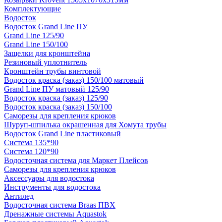
Комплектующие
Водосток
Водосток Grand Line ПУ
Grand Line 125/90
Grand Line 150/100
Защелки для кронштейна
Резиновый уплотнитель
Кронштейн трубы винтовой
Водосток краска (заказ) 150/100 матовый
Grand Line ПУ матовый 125/90
Водосток краска (заказ) 125/90
Водосток краска (заказ) 150/100
Саморезы для крепления крюков
Шуруп-шпилька окрашенная для Хомута трубы
Водосток Grand Line пластиковый
Система 135*90
Система 120*90
Водосточная система для Маркет Плейсов
Саморезы для крепления крюков
Аксессуары для водостока
Инструменты для водостока
Антилед
Водосточная система Braas ПВХ
Дренажные системы Aquastok