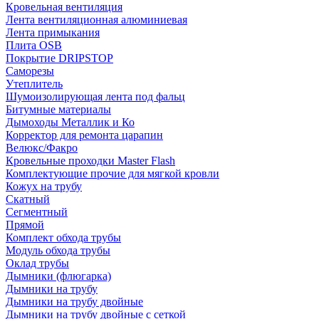
Кровельная вентиляция
Лента вентиляционная алюминиевая
Лента примыкания
Плита OSB
Покрытие DRIPSTOP
Саморезы
Утеплитель
Шумоизолирующая лента под фальц
Битумные материалы
Дымоходы Металлик и Ко
Корректор для ремонта царапин
Велюкс/Факро
Кровельные проходки Master Flash
Комплектующие прочие для мягкой кровли
Кожух на трубу
Скатный
Сегментный
Прямой
Комплект обхода трубы
Модуль обхода трубы
Оклад трубы
Дымники (флюгарка)
Дымники на трубу
Дымники на трубу двoйные
Дымники на трубу двoйные с сеткой