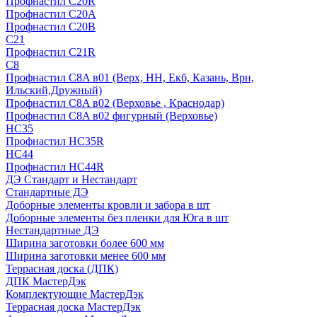
Профнастил С20R
Профнастил С20А
Профнастил С20В
C21
Профнастил С21R
C8
Профнастил С8A в01 (Верх, НН, Екб, Казань, Врн,
Ильский,Дружный)
Профнастил С8A в02 (Верховье , Краснодар)
Профнастил С8A в02 фигурный (Верховье)
HС35
Профнастил HC35R
НС44
Профнастил НС44R
ДЭ Стандарт и Нестандарт
Стандартные ДЭ
Доборные элементы кровли и забора в шт
Доборные элементы без пленки для Юга в шт
Нестандартные ДЭ
Ширина заготовки более 600 мм
Ширина заготовки менее 600 мм
Террасная доска (ДПК)
ДПК МастерДэк
Комплектующие МастерДэк
Террасная доска МастерДэк