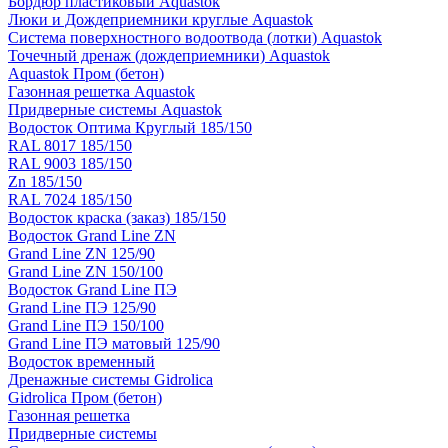
Бордюр пластиковый Aquastok
Люки и Дождеприемники круглые Aquastok
Система поверхностного водоотвода (лотки) Aquastok
Точечный дренаж (дождеприемники) Aquastok
Aquastok Пром (бетон)
Газонная решетка Aquastok
Придверные системы Aquastok
Водосток Оптима Круглый 185/150
RAL 8017 185/150
RAL 9003 185/150
Zn 185/150
RAL 7024 185/150
Водосток краска (заказ) 185/150
Водосток Grand Line ZN
Grand Line ZN 125/90
Grand Line ZN 150/100
Водосток Grand Line ПЭ
Grand Line ПЭ 125/90
Grand Line ПЭ 150/100
Grand Line ПЭ матовый 125/90
Водосток временный
Дренажные системы Gidrolica
Gidrolica Пром (бетон)
Газонная решетка
Придверные системы