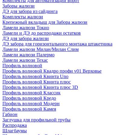
Комплекты для автоматизации ворот
Заборы жалюзи
ДЭ для забора из сайдинга
Комплекты жалюзи
Крепежный вкладыш для Забора жалюзи
Ламели жалюзи Токио
Ламели и ДЭ до распродажи остатков
ДЭ для забора жалюзи
ДЭ забора для горизонтального монтажа штакетника
Ламели жалюзи Милан/Милан Слим
Ламели жалюзи Палермо
Ламели жалюзи Техас
Профиль волновой
Профиль волновой Квадро профи v01 Верховье
Профиль волновой Квинта Uno
Профиль волновой Квинта плюс
Профиль волновой Квинта плюс 3D
Профиль волновой Классик
Профиль волновой Кредо
Профиль волновой Модерн
Профиль волновой Камея
Габион
Заглушка для профильной трубы
Распродажа
Шлагбаумы