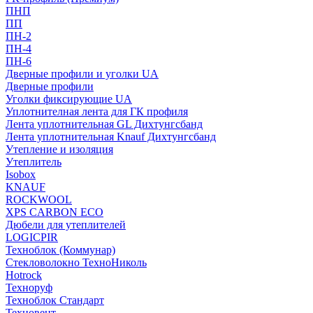
ПНП
ПП
ПН-2
ПН-4
ПН-6
Дверные профили и уголки UA
Дверные профили
Уголки фиксирующие UA
Уплотнителная лента для ГК профиля
Лента уплотнительная GL Дихтунгсбанд
Лента уплотнительная Knauf Дихтунгсбанд
Утепление и изоляция
Утеплитель
Isobox
KNAUF
ROCKWOOL
XPS CARBON ECO
Дюбели для утеплителей
LOGICPIR
Техноблок (Коммунар)
Стекловолокно ТехноНиколь
Hotrock
Технoруф
Техноблок Стандарт
Техновент