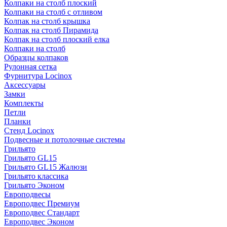
Колпаки на столб плоский
Колпаки на столб с отливом
Колпак на столб крышка
Колпак на столб Пирамида
Колпак на столб плоский елка
Колпаки на столб
Образцы колпаков
Рулонная сетка
Фурнитура Locinox
Аксессуары
Замки
Комплекты
Петли
Планки
Стенд Locinox
Подвесные и потолочные системы
Грильято
Грильято GL15
Грильято GL15 Жалюзи
Грильято классика
Грильято Эконом
Европодвесы
Европодвес Премиум
Европодвес Стандарт
Европодвес Эконом