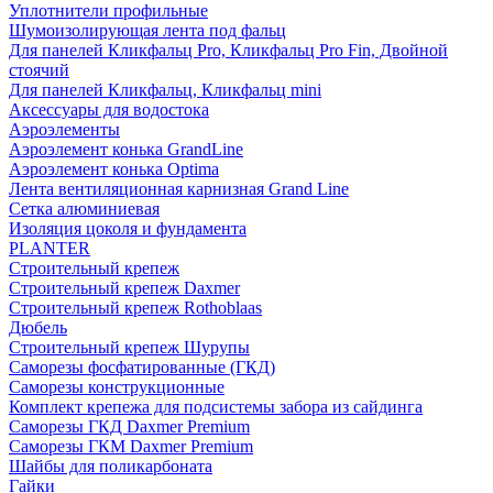
Уплотнители профильные
Шумоизолирующая лента под фальц
Для панелей Кликфальц Pro, Кликфальц Pro Fin, Двойной
стоячий
Для панелей Кликфальц, Кликфальц mini
Аксессуары для водостока
Аэроэлементы
Аэроэлемент конька GrandLine
Аэроэлемент конька Optima
Лента вентиляционная карнизная Grand Line
Сетка алюминиевая
Изоляция цоколя и фундамента
PLANTER
Строительный крепеж
Строительный крепеж Daxmer
Строительный крепеж Rothoblaas
Дюбель
Строительный крепеж Шурупы
Саморeзы фосфатированные (ГКД)
Саморезы конструкционные
Комплект крепежа для подсистемы забора из сайдинга
Саморезы ГКД Daxmer Premium
Саморезы ГКМ Daxmer Premium
Шайбы для поликарбоната
Гайки