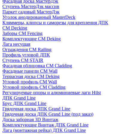
Фасадная доска МастерДэк
Ступень МастерДэк массив
Паркет садовый МастерДэк
Уголок анодированный MasterDeck
Кляммеры, клипсы и саморезы для крепления ДПК
CM Decking
Заборы CM Fencing
Комплектующие CM Deking
Лага несущая
Ограждения CM Railing
Профиль угловой ДПК
Ступень CM STAIR
Фасадная облицовка CM Cladding
Фасадные панели CM Wall
Террасная доска CM Deking
Угловой профиль CM Wall
Угловой профиль CM Cladding
Регулируемые опоры и алюминиевые лаги Hilst
ДПК Grand Line
Брус ДПК Grand Line
Грядочная доска ДПК Grand Line
Грядочная доска ДПК Grand Line (под заказ)
Доска заборная 3D Винтаж
Комплектующие Винтаж ДПК Grand Line
Лага (монтажная рейка) ДПК Grand Line