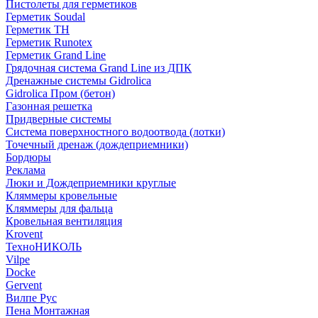
Пистолеты для герметиков
Герметик Soudal
Герметик ТН
Герметик Runotex
Герметик Grand Line
Грядочная система Grand Line из ДПК
Дренажные системы Gidrolica
Gidrolica Пром (бетон)
Газонная решетка
Придверные системы
Система поверхностного водоотвода (лотки)
Точечный дренаж (дождеприемники)
Бордюры
Рекламa
Люки и Дождеприемники круглые
Кляммеры кровельные
Кляммеры для фальца
Кровельная вентиляция
Krovent
ТехноНИКОЛЬ
Vilpe
Docke
Gervent
Вилпе Рус
Пена Монтажнaя