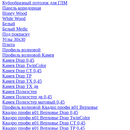
Кубообразный потолок для ГЛМ
Панель коридорная
Honey Wood
White Wood
Белый
Белый Medic
Под покраску
Углы 30х30
Плита
Профиль волновой
Профиль волновой Камея
Камея Drap 0,45
Камея Drap TwinColor
Камея Drap СТ 0,45
Камея Drap ТР
Камея Drap ТХ 0,45
Камея Drap ТХ дв
Камея Полиэстер
Камея Полиэстер дв 0,45
Камея Полиэстер матовый 0,45
Профиль волновой Квадро профи в01 Верховье
Квадро профи в01 Верховье Drap 0,45
Квадро профи в01 Верховье Drap TwinColor
Квадро профи в01 Верховье Drap СТ 0,45
Квадро профи в01 Верховье Drap ТР 0,45