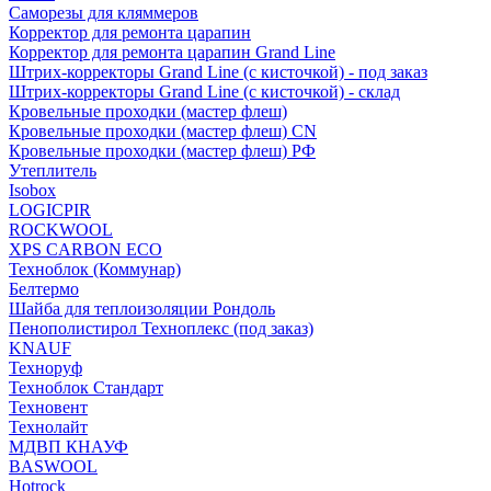
Саморезы для кляммеров
Корректор для ремонта царапин
Корректор для ремонта царапин Grand Line
Штрих-корректоры Grand Line (с кисточкой) - под заказ
Штрих-корректоры Grand Line (с кисточкой) - склад
Кровельные проходки (мастер флеш)
Кровельные проходки (мастер флеш) CN
Кровельные проходки (мастер флеш) РФ
Утеплитель
Isobox
LOGICPIR
ROCKWOOL
XPS CARBON ECO
Техноблок (Коммунар)
Белтермо
Шайба для теплоизоляции Рондоль
Пенополистирол Техноплекс (под заказ)
KNАUF
Технoруф
Техноблок Стандарт
Техновент
Технолайт
МДВП КНАУФ
BASWOOL
Hotrock