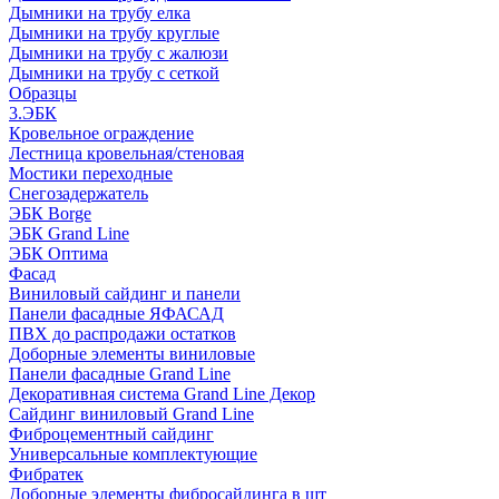
Дымники на трубу елка
Дымники на трубу круглые
Дымники на трубу с жалюзи
Дымники на трубу с сеткой
Образцы
3.ЭБК
Кровельное ограждение
Лестница кровельная/стеновая
Мостики переходные
Снегозадержатель
ЭБК Borge
ЭБК Grand Line
ЭБК Оптима
Фасад
Виниловый сайдинг и панели
Панели фасадные ЯФАСАД
ПВХ до распродажи остатков
Доборные элементы виниловые
Панели фасадные Grand Line
Декоративная система Grand Line Декор
Сайдинг виниловый Grand Line
Фиброцементный сайдинг
Универсальные комплектующие
Фибратек
Доборные элементы фибросайдинга в шт