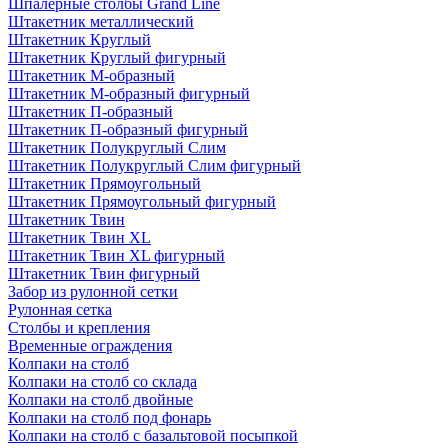
Шпалерные столбы Grand Line
Штакетник металлический
Штакетник Круглый
Штакетник Круглый фигурный
Штакетник М-образный
Штакетник М-образный фигурный
Штакетник П-образный
Штакетник П-образный фигурный
Штакетник Полукруглый Слим
Штакетник Полукруглый Слим фигурный
Штакетник Прямоугольный
Штакетник Прямоугольный фигурный
Штакетник Твин
Штакетник Твин XL
Штакетник Твин XL фигурный
Штакетник Твин фигурный
Забор из рулонной сетки
Рулонная сетка
Столбы и крепления
Временные ограждения
Колпаки на столб
Колпаки на столб со склада
Колпаки на столб двoйные
Колпаки на столб под фонарь
Колпаки на столб с базальтовой посыпкой