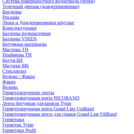
Система поверхностного водоотвода (лотки)
Точечный дренаж (дождеприемники)
Бордюры
Рекламa
Люки и Дождеприемники круглые
Комплектующие
Баллоны подкрасочные
Баллоны VIXEN
Битумные материалы
Мастики ТН
Праймеры ТН
Битум БН
Мастики МБ
Стеклоизол
Велюкс / Факро
Факро
Велюкс
Герметизирующие ленты
Герметизирующая лента NICOBAND
Лента битумная для кровли Tytan
Герметизирующая лента Grand Line UniBand
Герметизирующая лента для стыков Grand Line FillBand
Герметики
Герметик Tytan
Герметики Profil