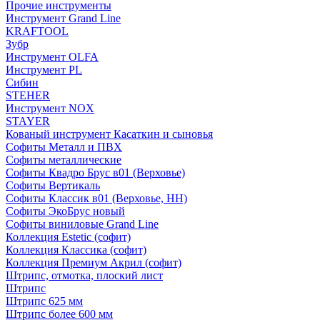
Прочие инструменты
Инструмент Grand Line
KRAFTOOL
Зубр
Инструмент OLFA
Инструмент PL
Сибин
STEHER
Инструмент NOX
STAYER
Кованый инструмент Касаткин и сыновья
Софиты Металл и ПВХ
Софиты металлические
Софиты Квадро Брус в01 (Верховье)
Софиты Вертикаль
Софиты Классик в01 (Верховье, НН)
Софиты ЭкоБрус новый
Софиты виниловые Grand Line
Коллекция Estetic (софит)
Коллекция Классика (софит)
Коллекция Премиум Акрил (софит)
Штрипс, отмотка, плоский лист
Штрипс
Штрипс 625 мм
Штрипс более 600 мм