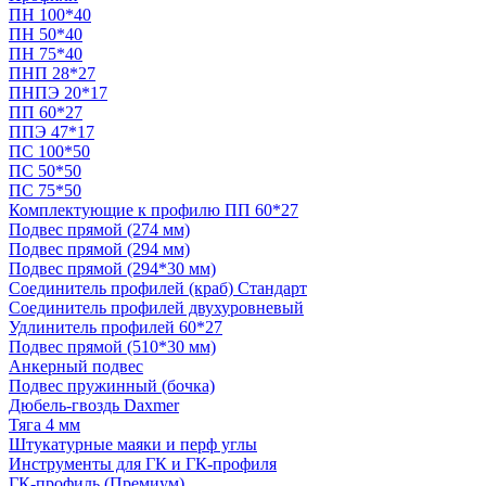
ПН 100*40
ПН 50*40
ПН 75*40
ПНП 28*27
ПНПЭ 20*17
ПП 60*27
ППЭ 47*17
ПС 100*50
ПС 50*50
ПС 75*50
Комплектующие к профилю ПП 60*27
Подвес прямой (274 мм)
Подвес прямой (294 мм)
Подвес прямой (294*30 мм)
Соединитель профилей (краб) Стандарт
Соединитель профилей двухуровневый
Удлинитель профилей 60*27
Подвес прямой (510*30 мм)
Анкерный подвес
Подвес пружинный (бочка)
Дюбель-гвоздь Daxmer
Тяга 4 мм
Штукатурные маяки и перф углы
Инструменты для ГК и ГК-профиля
ГК-профиль (Премиум)