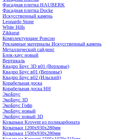
Фасадная плитка HAUBERK
Фасадная плитка Docke
Искусственный камень
Leonardo Stone
White Hills
Zikkurat
Комплектующие Ронсон
Рекламные материалы Искусственный камень
Металлический сайдинг
Блок-хаус новый
Вертикаль
Квадро Брус 3D в01 (Верховье)
Квадро Брус в01 (Верховье)
Квадро Брус в02 (Ильский)
Корабельная доска
Корабельная доска НН
ЭкоБрус
ЭкоБрус 3D
ЭкоБрус Гофр
ЭкоБрус новый
ЭкоБрус новый 3D
Козырьки Krovent из поликарбоната
Козырьки 1200х930х280мм
Козырьки 1500х930х280мм
Козырьки Krovent 1505х1070х315мм