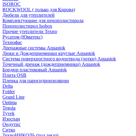
ISOROC
ROCKWOOL ( только для Кирова)
Дюбели для утеплителей
Комплектующие для пенополистирола
Пенополистирол Isobox
Прочие утеплители Техно
Русатом (Юматекс)
Технофас
Дренажные системы Aquastok
Люки и Дождеприемники круглые Aquastok
Система поверхностного водоотвода (лотки) Aquastok
Точечный дренаж (дождеприемники) Aquastok
Бордюр пластиковый Aquastok
Плита OSB
Пленка для парогидроизоляции
Delta
Folder
Grand Line
Optima
Tegola
Tyvek
Изоспан
Ондутис
Ситко
ТехноНИКОЛЬ (под заказ)