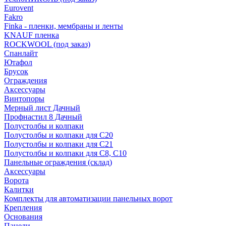
Eurovent
Fakro
Finka - пленки, мембраны и ленты
KNAUF пленка
ROCKWOOL (под заказ)
Спанлайт
Ютафол
Брусок
Ограждения
Аксессуары
Винтопоры
Мерный лист Дачный
Профнастил 8 Дачный
Полустолбы и колпаки
Полустолбы и колпаки для С20
Полустолбы и колпаки для С21
Полустолбы и колпаки для С8, С10
Панельные ограждения (склад)
Аксессуары
Ворота
Калитки
Комплекты для автоматизации панельных ворот
Крепления
Основания
Панели