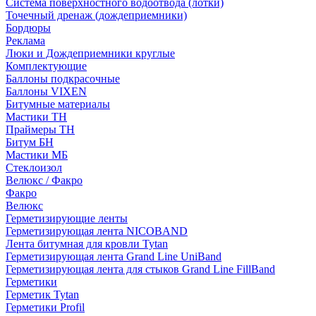
Система поверхностного водоотвода (лотки)
Точечный дренаж (дождеприемники)
Бордюры
Рекламa
Люки и Дождеприемники круглые
Комплектующие
Баллоны подкрасочные
Баллоны VIXEN
Битумные материалы
Мастики ТН
Праймеры ТН
Битум БН
Мастики МБ
Стеклоизол
Велюкс / Факро
Факро
Велюкс
Герметизирующие ленты
Герметизирующая лента NICOBAND
Лента битумная для кровли Tytan
Герметизирующая лента Grand Line UniBand
Герметизирующая лента для стыков Grand Line FillBand
Герметики
Герметик Tytan
Герметики Profil