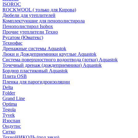
ISOROC
ROCKWOOL ( только для Кирова)
Дюбели для утеплителей
Комплектующие для пенополистирола
Пенополистирол Isobox
Прочие утеплители Техно
Русатом (Юматекс)
Технофас
Дренажные системы Aquastok
Люки и Дождеприемники круглые Aquastok
Система поверхностного водоотвода (лотки) Aquastok
Точечный дренаж (дождеприемники) Aquastok
Бордюр пластиковый Aquastok
Плита OSB
Пленка для парогидроизоляции
Delta
Folder
Grand Line
Optima
Tegola
Tyvek
Изоспан
Ондутис
Ситко
ТехноНИКОЛЬ (под заказ)