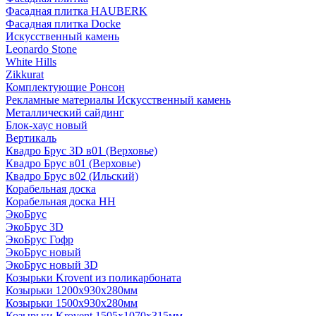
Фасадная плитка HAUBERK
Фасадная плитка Docke
Искусственный камень
Leonardo Stone
White Hills
Zikkurat
Комплектующие Ронсон
Рекламные материалы Искусственный камень
Металлический сайдинг
Блок-хаус новый
Вертикаль
Квадро Брус 3D в01 (Верховье)
Квадро Брус в01 (Верховье)
Квадро Брус в02 (Ильский)
Корабельная доска
Корабельная доска НН
ЭкоБрус
ЭкоБрус 3D
ЭкоБрус Гофр
ЭкоБрус новый
ЭкоБрус новый 3D
Козырьки Krovent из поликарбоната
Козырьки 1200х930х280мм
Козырьки 1500х930х280мм
Козырьки Krovent 1505х1070х315мм