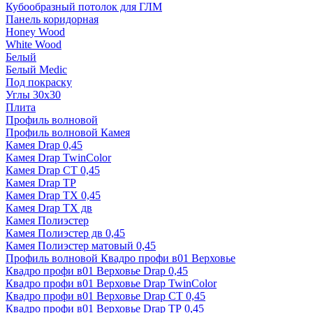
Кубообразный потолок для ГЛМ
Панель коридорная
Honey Wood
White Wood
Белый
Белый Medic
Под покраску
Углы 30х30
Плита
Профиль волновой
Профиль волновой Камея
Камея Drap 0,45
Камея Drap TwinColor
Камея Drap СТ 0,45
Камея Drap ТР
Камея Drap ТХ 0,45
Камея Drap ТХ дв
Камея Полиэстер
Камея Полиэстер дв 0,45
Камея Полиэстер матовый 0,45
Профиль волновой Квадро профи в01 Верховье
Квадро профи в01 Верховье Drap 0,45
Квадро профи в01 Верховье Drap TwinColor
Квадро профи в01 Верховье Drap СТ 0,45
Квадро профи в01 Верховье Drap ТР 0,45