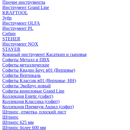
Прочие инструменты
Инструмент Grand Line
KRAFTOOL
Зубр
Инструмент OLFA
Инструмент PL
Сибин
STEHER
Инструмент NOX
STAYER
Кованый инструмент Касаткин и сыновья
Софиты Металл и ПВХ
Софиты металлические
Софиты Квадро Брус в01 (Верховье)
Софиты Вертикаль
Софиты Классик в01 (Верховье, НН)
Софиты ЭкоБрус новый
Софиты виниловые Grand Line
Коллекция Estetic (софит)
Коллекция Классика (софит)
Коллекция Премиум Акрил (софит)
Штрипс, отмотка, плоский лист
Штрипс
Штрипс 625 мм
Штрипс более 600 мм