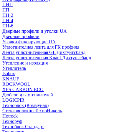
ПНП
ПП
ПН-2
ПН-4
ПН-6
Дверные профили и уголки UA
Дверные профили
Уголки фиксирующие UA
Уплотнителная лента для ГК профиля
Лента уплотнительная GL Дихтунгсбанд
Лента уплотнительная Knauf Дихтунгсбанд
Утепление и изоляция
Утеплитель
Isobox
KNAUF
ROCKWOOL
XPS CARBON ECO
Дюбели для утеплителей
LOGICPIR
Техноблок (Коммунар)
Стекловолокно ТехноНиколь
Hotrock
Технoруф
Техноблок Стандарт
Техновент