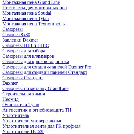
Монтажная пена Grand Linе
Пистолеты для монтажных пен
Монтажная пена Soudal
Монтажная пена Tytan
Монтажная пена Технониколь
Саморезы
Саморез 8х80
Заклепки Daxmer
Саморезы ПШ и ПШС
Саморезы для забора
Саморезы для кляммеров
Саморезы для крюков водостока
Саморезы для сэндвич-панелей Daxmer Pro
Саморезы для сэндвич-панелей Стандарт
Саморезы Стандарт
Daxmer
Саморезы по металлу GrandLine
Строительная химия
Неомид
Очистители Tytan
Антисептик и огнебиозащита ТН
Уплотнитель
Уплотнители универсальные
Уплотнителная лента для ГК профиля
Уплотнители ПСУЛ