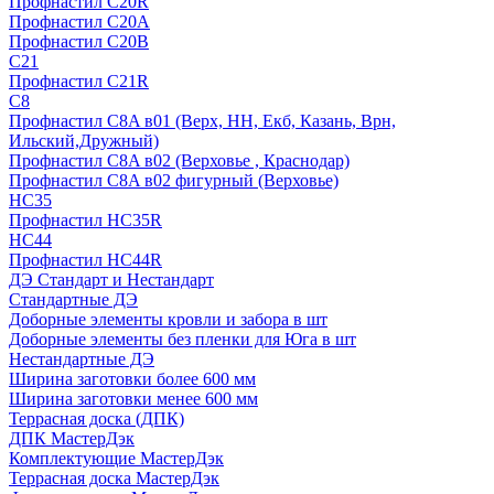
Профнастил С20R
Профнастил С20А
Профнастил С20В
C21
Профнастил С21R
C8
Профнастил С8A в01 (Верх, НН, Екб, Казань, Врн,
Ильский,Дружный)
Профнастил С8A в02 (Верховье , Краснодар)
Профнастил С8A в02 фигурный (Верховье)
HС35
Профнастил HC35R
НС44
Профнастил НС44R
ДЭ Стандарт и Нестандарт
Стандартные ДЭ
Доборные элементы кровли и забора в шт
Доборные элементы без пленки для Юга в шт
Нестандартные ДЭ
Ширина заготовки более 600 мм
Ширина заготовки менее 600 мм
Террасная доска (ДПК)
ДПК МастерДэк
Комплектующие МастерДэк
Террасная доска МастерДэк