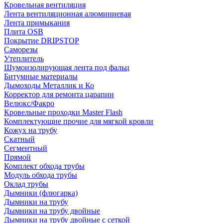
Кровельная вентиляция
Лента вентиляционная алюминиевая
Лента примыкания
Плита OSB
Покрытие DRIPSTOP
Саморезы
Утеплитель
Шумоизолирующая лента под фальц
Битумные материалы
Дымоходы Металлик и Ко
Корректор для ремонта царапин
Велюкс/Факро
Кровельные проходки Master Flash
Комплектующие прочие для мягкой кровли
Кожух на трубу
Скатный
Сегментный
Прямой
Комплект обхода трубы
Модуль обхода трубы
Оклад трубы
Дымники (флюгарка)
Дымники на трубу
Дымники на трубу двoйные
Дымники на трубу двoйные с сеткой