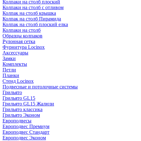
Колпаки на столб плоский
Колпаки на столб с отливом
Колпак на столб крышка
Колпак на столб Пирамида
Колпак на столб плоский елка
Колпаки на столб
Образцы колпаков
Рулонная сетка
Фурнитура Locinox
Аксессуары
Замки
Комплекты
Петли
Планки
Стенд Locinox
Подвесные и потолочные системы
Грильято
Грильято GL15
Грильято GL15 Жалюзи
Грильято классика
Грильято Эконом
Европодвесы
Европодвес Премиум
Европодвес Стандарт
Европодвес Эконом