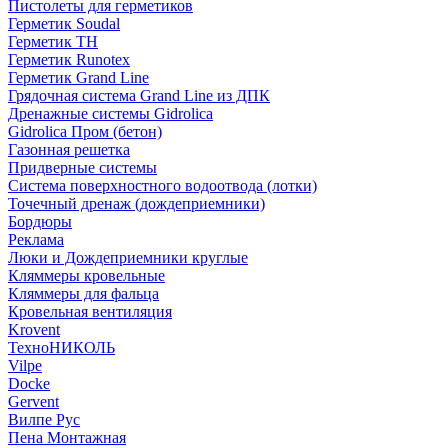
Пистолеты для герметиков
Герметик Soudal
Герметик ТН
Герметик Runotex
Герметик Grand Line
Грядочная система Grand Line из ДПК
Дренажные системы Gidrolica
Gidrolica Пром (бетон)
Газонная решетка
Придверные системы
Система поверхностного водоотвода (лотки)
Точечный дренаж (дождеприемники)
Бордюры
Рекламa
Люки и Дождеприемники круглые
Кляммеры кровельные
Кляммеры для фальца
Кровельная вентиляция
Krovent
ТехноНИКОЛЬ
Vilpe
Docke
Gervent
Вилпе Рус
Пена Монтажнaя