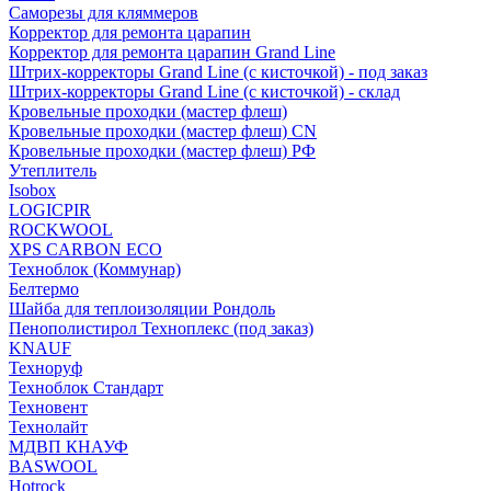
Саморезы для кляммеров
Корректор для ремонта царапин
Корректор для ремонта царапин Grand Line
Штрих-корректоры Grand Line (с кисточкой) - под заказ
Штрих-корректоры Grand Line (с кисточкой) - склад
Кровельные проходки (мастер флеш)
Кровельные проходки (мастер флеш) CN
Кровельные проходки (мастер флеш) РФ
Утеплитель
Isobox
LOGICPIR
ROCKWOOL
XPS CARBON ECO
Техноблок (Коммунар)
Белтермо
Шайба для теплоизоляции Рондоль
Пенополистирол Техноплекс (под заказ)
KNАUF
Технoруф
Техноблок Стандарт
Техновент
Технолайт
МДВП КНАУФ
BASWOOL
Hotrock