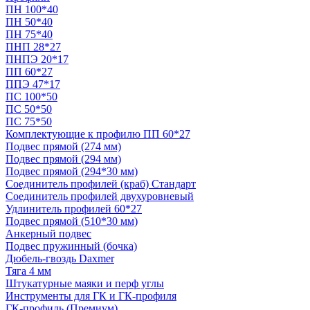
ПН 100*40
ПН 50*40
ПН 75*40
ПНП 28*27
ПНПЭ 20*17
ПП 60*27
ППЭ 47*17
ПС 100*50
ПС 50*50
ПС 75*50
Комплектующие к профилю ПП 60*27
Подвес прямой (274 мм)
Подвес прямой (294 мм)
Подвес прямой (294*30 мм)
Соединитель профилей (краб) Стандарт
Соединитель профилей двухуровневый
Удлинитель профилей 60*27
Подвес прямой (510*30 мм)
Анкерный подвес
Подвес пружинный (бочка)
Дюбель-гвоздь Daxmer
Тяга 4 мм
Штукатурные маяки и перф углы
Инструменты для ГК и ГК-профиля
ГК-профиль (Премиум)