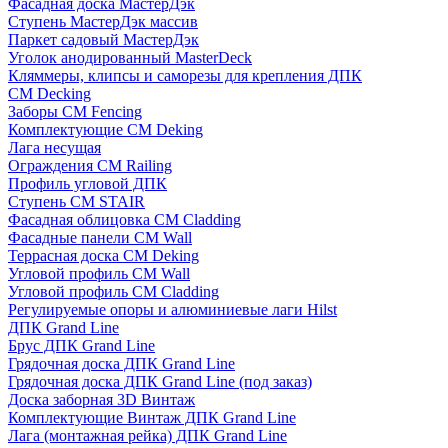
Фасадная доска МастерДэк
Ступень МастерДэк массив
Паркет садовый МастерДэк
Уголок анодированный MasterDeck
Кляммеры, клипсы и саморезы для крепления ДПК
CM Decking
Заборы CM Fencing
Комплектующие CM Deking
Лага несущая
Ограждения CM Railing
Профиль угловой ДПК
Ступень CM STAIR
Фасадная облицовка CM Cladding
Фасадные панели CM Wall
Террасная доска CM Deking
Угловой профиль CM Wall
Угловой профиль CM Cladding
Регулируемые опоры и алюминиевые лаги Hilst
ДПК Grand Line
Брус ДПК Grand Line
Грядочная доска ДПК Grand Line
Грядочная доска ДПК Grand Line (под заказ)
Доска заборная 3D Винтаж
Комплектующие Винтаж ДПК Grand Line
Лага (монтажная рейка) ДПК Grand Line