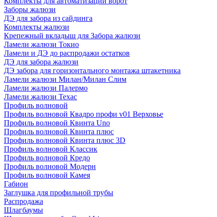
Комплекты для автоматизации ворот
Заборы жалюзи
ДЭ для забора из сайдинга
Комплекты жалюзи
Крепежный вкладыш для Забора жалюзи
Ламели жалюзи Токио
Ламели и ДЭ до распродажи остатков
ДЭ для забора жалюзи
ДЭ забора для горизонтального монтажа штакетника
Ламели жалюзи Милан/Милан Слим
Ламели жалюзи Палермо
Ламели жалюзи Техас
Профиль волновой
Профиль волновой Квадро профи v01 Верховье
Профиль волновой Квинта Uno
Профиль волновой Квинта плюс
Профиль волновой Квинта плюс 3D
Профиль волновой Классик
Профиль волновой Кредо
Профиль волновой Модерн
Профиль волновой Камея
Габион
Заглушка для профильной трубы
Распродажа
Шлагбаумы