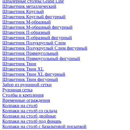
Шпалерные столбы Grand Line
Штакетник металлический
Штакетник Круглый
Штакетник Круглый фигурный
Штакетник М-образный
Штакетник М-образный фигурный
Штакетник П-образный
Штакетник П-образный фигурный
Штакетник Полукруглый Слим
Штакетник Полукруглый Слим фигурный
Штакетник Прямоугольный
Штакетник Прямоугольный фигурный
Штакетник Твин
Штакетник Твин XL
Штакетник Твин XL фигурный
Штакетник Твин фигурный
Забор из рулонной сетки
Рулонная сетка
Столбы и крепления
Временные ограждения
Колпаки на столб
Колпаки на столб со склада
Колпаки на столб двoйные
Колпаки на столб под фонарь
Колпаки на столб с базальтовой посыпкой