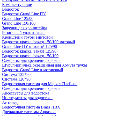
Комплектующие
Водосток
Водосток Grand Line ПУ
Grand Line 125/90
Grand Line 150/100
Защелки для кронштейна
Резиновый уплотнитель
Кронштейн трубы винтовой
Водосток краска (заказ) 150/100 матовый
Grand Line ПУ матовый 125/90
Водосток краска (заказ) 125/90
Водосток краска (заказ) 150/100
Саморезы для крепления крюков
Шуруп-шпилька окрашенная для Хомута трубы
Водосток Grand Line пластиковый
Система 135*90
Система 120*90
Водосточная система для Маркет Плейсов
Саморезы для крепления крюков
Аксессуары для водостока
Инструменты для водостока
Антилед
Водосточная система Braas ПВХ
Дренажные системы Aquastok