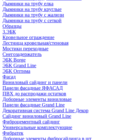
Дымники на трубу елка
Дымники на трубу круглые
Дымники на трубу с жалюзи
Дымники на трубу с сеткой
Образцы
3.ЭБК
Кровельное ограждение
Лестница кровельная/стеновая
Мостики переходные
Снегозадержатель
ЭБК Borge
ЭБК Grand Line
ЭБК Оптима
Фасад
Виниловый сайдинг и панели
Панели фасадные ЯФАСАД
ПВХ до распродажи остатков
Доборные элементы виниловые
Панели фасадные Grand Line
Декоративная система Grand Line Декор
Сайдинг виниловый Grand Line
Фиброцементный сайдинг
Универсальные комплектующие
Фибратек
Доборные элементы фибросайдинга в шт