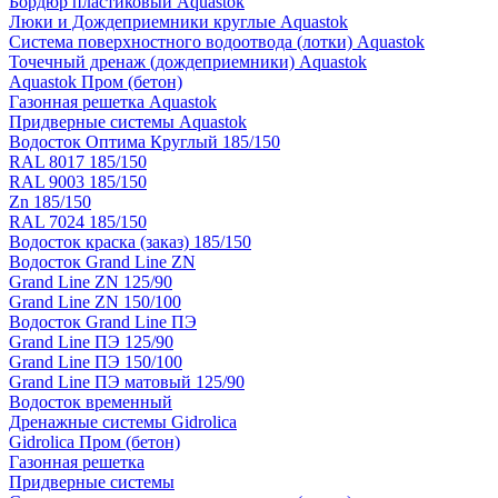
Бордюр пластиковый Aquastok
Люки и Дождеприемники круглые Aquastok
Система поверхностного водоотвода (лотки) Aquastok
Точечный дренаж (дождеприемники) Aquastok
Aquastok Пром (бетон)
Газонная решетка Aquastok
Придверные системы Aquastok
Водосток Оптима Круглый 185/150
RAL 8017 185/150
RAL 9003 185/150
Zn 185/150
RAL 7024 185/150
Водосток краска (заказ) 185/150
Водосток Grand Line ZN
Grand Line ZN 125/90
Grand Line ZN 150/100
Водосток Grand Line ПЭ
Grand Line ПЭ 125/90
Grand Line ПЭ 150/100
Grand Line ПЭ матовый 125/90
Водосток временный
Дренажные системы Gidrolica
Gidrolica Пром (бетон)
Газонная решетка
Придверные системы