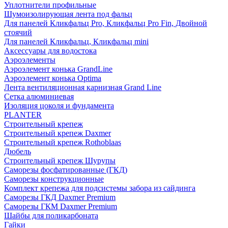
Уплотнители профильные
Шумоизолирующая лента под фальц
Для панелей Кликфальц Pro, Кликфальц Pro Fin, Двойной
стоячий
Для панелей Кликфальц, Кликфальц mini
Аксессуары для водостока
Аэроэлементы
Аэроэлемент конька GrandLine
Аэроэлемент конька Optima
Лента вентиляционная карнизная Grand Line
Сетка алюминиевая
Изоляция цоколя и фундамента
PLANTER
Строительный крепеж
Строительный крепеж Daxmer
Строительный крепеж Rothoblaas
Дюбель
Строительный крепеж Шурупы
Саморeзы фосфатированные (ГКД)
Саморезы конструкционные
Комплект крепежа для подсистемы забора из сайдинга
Саморезы ГКД Daxmer Premium
Саморезы ГКМ Daxmer Premium
Шайбы для поликарбоната
Гайки