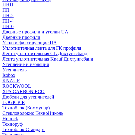
ПНП
ПП
ПН-2
ПН-4
ПН-6
Дверные профили и уголки UA
Дверные профили
Уголки фиксирующие UA
Уплотнителная лента для ГК профиля
Лента уплотнительная GL Дихтунгсбанд
Лента уплотнительная Knauf Дихтунгсбанд
Утепление и изоляция
Утеплитель
Isobox
KNAUF
ROCKWOOL
XPS CARBON ECO
Дюбели для утеплителей
LOGICPIR
Техноблок (Коммунар)
Стекловолокно ТехноНиколь
Hotrock
Технoруф
Техноблок Стандарт
Техновент