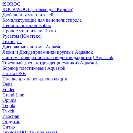
ISOROC
ROCKWOOL ( только для Кирова)
Дюбели для утеплителей
Комплектующие для пенополистирола
Пенополистирол Isobox
Прочие утеплители Техно
Русатом (Юматекс)
Технофас
Дренажные системы Aquastok
Люки и Дождеприемники круглые Aquastok
Система поверхностного водоотвода (лотки) Aquastok
Точечный дренаж (дождеприемники) Aquastok
Бордюр пластиковый Aquastok
Плита OSB
Пленка для парогидроизоляции
Delta
Folder
Grand Line
Optima
Tegola
Tyvek
Изоспан
Ондутис
Ситко
ТехноНИКОЛЬ (под заказ)