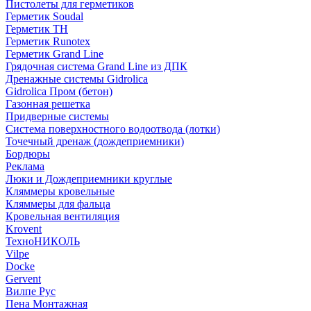
Пистолеты для герметиков
Герметик Soudal
Герметик ТН
Герметик Runotex
Герметик Grand Line
Грядочная система Grand Line из ДПК
Дренажные системы Gidrolica
Gidrolica Пром (бетон)
Газонная решетка
Придверные системы
Система поверхностного водоотвода (лотки)
Точечный дренаж (дождеприемники)
Бордюры
Рекламa
Люки и Дождеприемники круглые
Кляммеры кровельные
Кляммеры для фальца
Кровельная вентиляция
Krovent
ТехноНИКОЛЬ
Vilpe
Docke
Gervent
Вилпе Рус
Пена Монтажнaя