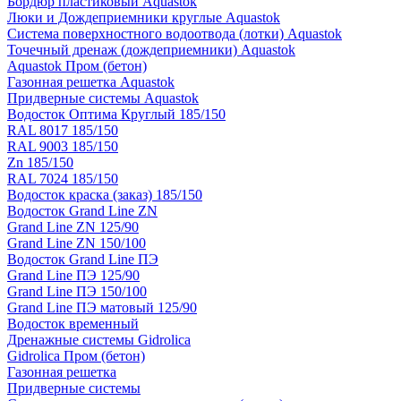
Бордюр пластиковый Aquastok
Люки и Дождеприемники круглые Aquastok
Система поверхностного водоотвода (лотки) Aquastok
Точечный дренаж (дождеприемники) Aquastok
Aquastok Пром (бетон)
Газонная решетка Aquastok
Придверные системы Aquastok
Водосток Оптима Круглый 185/150
RAL 8017 185/150
RAL 9003 185/150
Zn 185/150
RAL 7024 185/150
Водосток краска (заказ) 185/150
Водосток Grand Line ZN
Grand Line ZN 125/90
Grand Line ZN 150/100
Водосток Grand Line ПЭ
Grand Line ПЭ 125/90
Grand Line ПЭ 150/100
Grand Line ПЭ матовый 125/90
Водосток временный
Дренажные системы Gidrolica
Gidrolica Пром (бетон)
Газонная решетка
Придверные системы