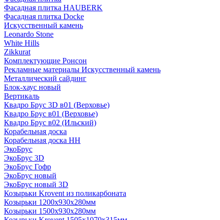
Фасадная плитка HAUBERK
Фасадная плитка Docke
Искусственный камень
Leonardo Stone
White Hills
Zikkurat
Комплектующие Ронсон
Рекламные материалы Искусственный камень
Металлический сайдинг
Блок-хаус новый
Вертикаль
Квадро Брус 3D в01 (Верховье)
Квадро Брус в01 (Верховье)
Квадро Брус в02 (Ильский)
Корабельная доска
Корабельная доска НН
ЭкоБрус
ЭкоБрус 3D
ЭкоБрус Гофр
ЭкоБрус новый
ЭкоБрус новый 3D
Козырьки Krovent из поликарбоната
Козырьки 1200х930х280мм
Козырьки 1500х930х280мм
Козырьки Krovent 1505х1070х315мм