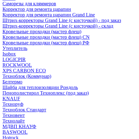
Саморезы для кляммеров
Корректор для ремонта царапин
Корректор для ремонта царапин Grand Line
Штрих-корректоры Grand Line (с кисточкой) - под заказ
Штрих-корректоры Grand Line (с кисточкой) - склад
Кровельные проходки (мастер флеш)
Кровельные проходки (мастер флеш) CN
Кровельные проходки (мастер флеш) РФ
Утеплитель
Isobox
LOGICPIR
ROCKWOOL
XPS CARBON ECO
Техноблок (Коммунар)
Белтермо
Шайба для теплоизоляции Рондоль
Пенополистирол Техноплекс (под заказ)
KNАUF
Технoруф
Техноблок Стандарт
Техновент
Технолайт
МДВП КНАУФ
BASWOOL
Hotrock