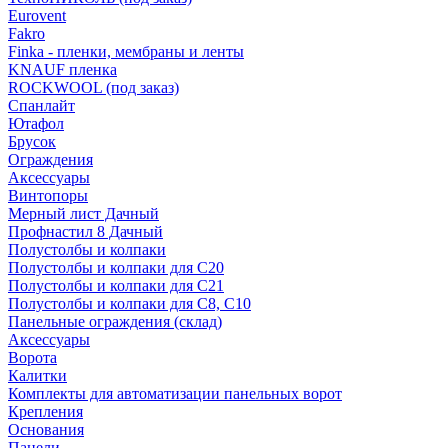
Eurovent
Fakro
Finka - пленки, мембраны и ленты
KNAUF пленка
ROCKWOOL (под заказ)
Спанлайт
Ютафол
Брусок
Ограждения
Аксессуары
Винтопоры
Мерный лист Дачный
Профнастил 8 Дачный
Полустолбы и колпаки
Полустолбы и колпаки для С20
Полустолбы и колпаки для С21
Полустолбы и колпаки для С8, С10
Панельные ограждения (склад)
Аксессуары
Ворота
Калитки
Комплекты для автоматизации панельных ворот
Крепления
Основания
Панели