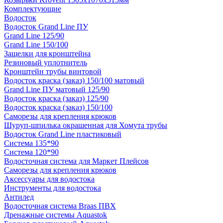
Комплектующие
Водосток
Водосток Grand Line ПУ
Grand Line 125/90
Grand Line 150/100
Защелки для кронштейна
Резиновый уплотнитель
Кронштейн трубы винтовой
Водосток краска (заказ) 150/100 матовый
Grand Line ПУ матовый 125/90
Водосток краска (заказ) 125/90
Водосток краска (заказ) 150/100
Саморезы для крепления крюков
Шуруп-шпилька окрашенная для Хомута трубы
Водосток Grand Line пластиковый
Система 135*90
Система 120*90
Водосточная система для Маркет Плейсов
Саморезы для крепления крюков
Аксессуары для водостока
Инструменты для водостока
Антилед
Водосточная система Braas ПВХ
Дренажные системы Aquastok