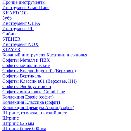
Прочие инструменты
Инструмент Grand Line
KRAFTOOL
Зубр
Инструмент OLFA
Инструмент PL
Сибин
STEHER
Инструмент NOX
STAYER
Кованый инструмент Касаткин и сыновья
Софиты Металл и ПВХ
Софиты металлические
Софиты Квадро Брус в01 (Верховье)
Софиты Вертикаль
Софиты Классик в01 (Верховье, НН)
Софиты ЭкоБрус новый
Софиты виниловые Grand Line
Коллекция Estetic (софит)
Коллекция Классика (софит)
Коллекция Премиум Акрил (софит)
Штрипс, отмотка, плоский лист
Штрипс
Штрипс 625 мм
Штрипс более 600 мм