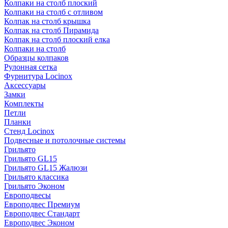
Колпаки на столб плоский
Колпаки на столб с отливом
Колпак на столб крышка
Колпак на столб Пирамида
Колпак на столб плоский елка
Колпаки на столб
Образцы колпаков
Рулонная сетка
Фурнитура Locinox
Аксессуары
Замки
Комплекты
Петли
Планки
Стенд Locinox
Подвесные и потолочные системы
Грильято
Грильято GL15
Грильято GL15 Жалюзи
Грильято классика
Грильято Эконом
Европодвесы
Европодвес Премиум
Европодвес Стандарт
Европодвес Эконом