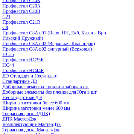
Профнастил С20R
Профнастил С20А
Профнастил С20В
C21
Профнастил С21R
C8
Профнастил С8A в01 (Верх, НН, Екб, Казань, Врн,
Ильский,Дружный)
Профнастил С8A в02 (Верховье , Краснодар)
Профнастил С8A в02 фигурный (Верховье)
HС35
Профнастил HC35R
НС44
Профнастил НС44R
ДЭ Стандарт и Нестандарт
Стандартные ДЭ
Доборные элементы кровли и забора в шт
Доборные элементы без пленки для Юга в шт
Нестандартные ДЭ
Ширина заготовки более 600 мм
Ширина заготовки менее 600 мм
Террасная доска (ДПК)
ДПК МастерДэк
Комплектующие МастерДэк
Террасная доска МастерДэк