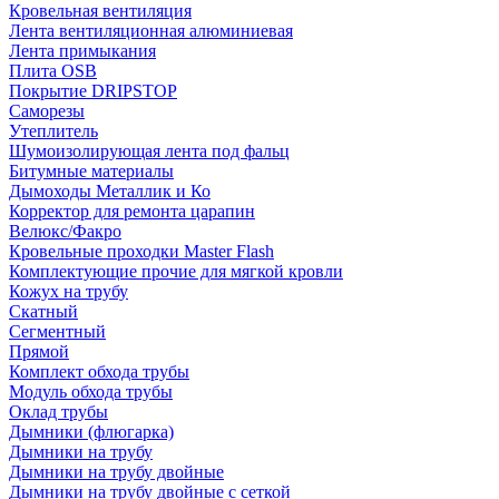
Кровельная вентиляция
Лента вентиляционная алюминиевая
Лента примыкания
Плита OSB
Покрытие DRIPSTOP
Саморезы
Утеплитель
Шумоизолирующая лента под фальц
Битумные материалы
Дымоходы Металлик и Ко
Корректор для ремонта царапин
Велюкс/Факро
Кровельные проходки Master Flash
Комплектующие прочие для мягкой кровли
Кожух на трубу
Скатный
Сегментный
Прямой
Комплект обхода трубы
Модуль обхода трубы
Оклад трубы
Дымники (флюгарка)
Дымники на трубу
Дымники на трубу двoйные
Дымники на трубу двoйные с сеткой