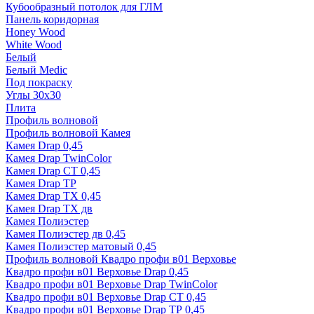
Кубообразный потолок для ГЛМ
Панель коридорная
Honey Wood
White Wood
Белый
Белый Medic
Под покраску
Углы 30х30
Плита
Профиль волновой
Профиль волновой Камея
Камея Drap 0,45
Камея Drap TwinColor
Камея Drap СТ 0,45
Камея Drap ТР
Камея Drap ТХ 0,45
Камея Drap ТХ дв
Камея Полиэстер
Камея Полиэстер дв 0,45
Камея Полиэстер матовый 0,45
Профиль волновой Квадро профи в01 Верховье
Квадро профи в01 Верховье Drap 0,45
Квадро профи в01 Верховье Drap TwinColor
Квадро профи в01 Верховье Drap СТ 0,45
Квадро профи в01 Верховье Drap ТР 0,45