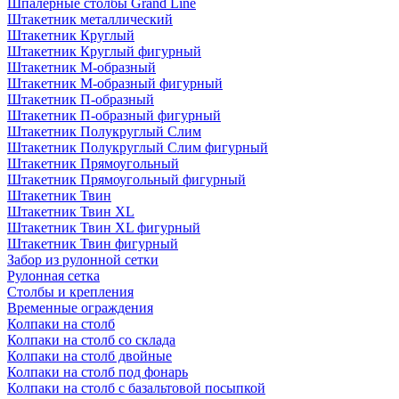
Шпалерные столбы Grand Line
Штакетник металлический
Штакетник Круглый
Штакетник Круглый фигурный
Штакетник М-образный
Штакетник М-образный фигурный
Штакетник П-образный
Штакетник П-образный фигурный
Штакетник Полукруглый Слим
Штакетник Полукруглый Слим фигурный
Штакетник Прямоугольный
Штакетник Прямоугольный фигурный
Штакетник Твин
Штакетник Твин XL
Штакетник Твин XL фигурный
Штакетник Твин фигурный
Забор из рулонной сетки
Рулонная сетка
Столбы и крепления
Временные ограждения
Колпаки на столб
Колпаки на столб со склада
Колпаки на столб двoйные
Колпаки на столб под фонарь
Колпаки на столб с базальтовой посыпкой