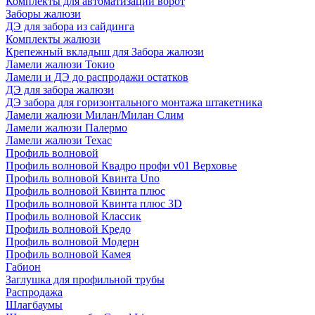
Комплекты для автоматизации ворот
Заборы жалюзи
ДЭ для забора из сайдинга
Комплекты жалюзи
Крепежный вкладыш для Забора жалюзи
Ламели жалюзи Токио
Ламели и ДЭ до распродажи остатков
ДЭ для забора жалюзи
ДЭ забора для горизонтального монтажа штакетника
Ламели жалюзи Милан/Милан Слим
Ламели жалюзи Палермо
Ламели жалюзи Техас
Профиль волновой
Профиль волновой Квадро профи v01 Верховье
Профиль волновой Квинта Uno
Профиль волновой Квинта плюс
Профиль волновой Квинта плюс 3D
Профиль волновой Классик
Профиль волновой Кредо
Профиль волновой Модерн
Профиль волновой Камея
Габион
Заглушка для профильной трубы
Распродажа
Шлагбаумы