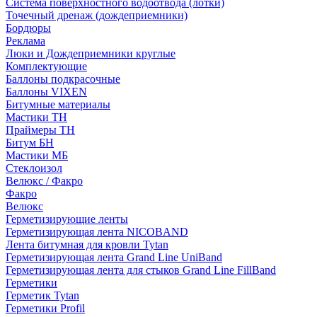
Система поверхностного водоотвода (лотки)
Точечный дренаж (дождеприемники)
Бордюры
Рекламa
Люки и Дождеприемники круглые
Комплектующие
Баллоны подкрасочные
Баллоны VIXEN
Битумные материалы
Мастики ТН
Праймеры ТН
Битум БН
Мастики МБ
Стеклоизол
Велюкс / Факро
Факро
Велюкс
Герметизирующие ленты
Герметизирующая лента NICOBAND
Лента битумная для кровли Tytan
Герметизирующая лента Grand Line UniBand
Герметизирующая лента для стыков Grand Line FillBand
Герметики
Герметик Tytan
Герметики Profil