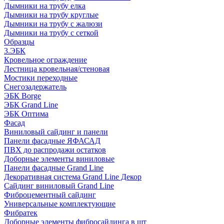
Дымники на трубу елка
Дымники на трубу круглые
Дымники на трубу с жалюзи
Дымники на трубу с сеткой
Образцы
3.ЭБК
Кровельное ограждение
Лестница кровельная/стеновая
Мостики переходные
Снегозадержатель
ЭБК Borge
ЭБК Grand Line
ЭБК Оптима
Фасад
Виниловый сайдинг и панели
Панели фасадные ЯФАСАД
ПВХ до распродажи остатков
Доборные элементы виниловые
Панели фасадные Grand Line
Декоративная система Grand Line Декор
Сайдинг виниловый Grand Line
Фиброцементный сайдинг
Универсальные комплектующие
Фибратек
Доборные элементы фибросайдинга в шт