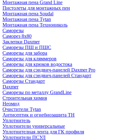
Монтажная пена Grand Linе
Пистолеты для монтажных пен
Монтажная пена Soudal
Монтажная пена Tytan
Монтажная пена Технониколь
Саморезы
Саморез 8х80
Заклепки Daxmer
Саморезы ПШ и ПШС
Саморезы для забора
Саморезы для кляммеров
Саморезы для крюков водостока
Саморезы для сэндвич-панелей Daxmer Pro
Саморезы для сэндвич-панелей Стандарт
Саморезы Стандарт
Daxmer
Саморезы по металлу GrandLine
Строительная химия
Неомид
Очистители Tytan
Антисептик и огнебиозащита ТН
Уплотнитель
Уплотнители универсальные
Уплотнителная лента для ГК профиля
Уплотнители ПСУЛ