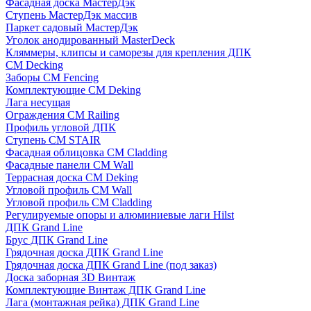
Фасадная доска МастерДэк
Ступень МастерДэк массив
Паркет садовый МастерДэк
Уголок анодированный MasterDeck
Кляммеры, клипсы и саморезы для крепления ДПК
CM Decking
Заборы CM Fencing
Комплектующие CM Deking
Лага несущая
Ограждения CM Railing
Профиль угловой ДПК
Ступень CM STAIR
Фасадная облицовка CM Cladding
Фасадные панели CM Wall
Террасная доска CM Deking
Угловой профиль CM Wall
Угловой профиль CM Cladding
Регулируемые опоры и алюминиевые лаги Hilst
ДПК Grand Line
Брус ДПК Grand Line
Грядочная доска ДПК Grand Line
Грядочная доска ДПК Grand Line (под заказ)
Доска заборная 3D Винтаж
Комплектующие Винтаж ДПК Grand Line
Лага (монтажная рейка) ДПК Grand Line