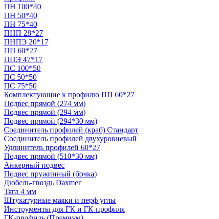
ПН 100*40
ПН 50*40
ПН 75*40
ПНП 28*27
ПНПЭ 20*17
ПП 60*27
ППЭ 47*17
ПС 100*50
ПС 50*50
ПС 75*50
Комплектующие к профилю ПП 60*27
Подвес прямой (274 мм)
Подвес прямой (294 мм)
Подвес прямой (294*30 мм)
Соединитель профилей (краб) Стандарт
Соединитель профилей двухуровневый
Удлинитель профилей 60*27
Подвес прямой (510*30 мм)
Анкерный подвес
Подвес пружинный (бочка)
Дюбель-гвоздь Daxmer
Тяга 4 мм
Штукатурные маяки и перф углы
Инструменты для ГК и ГК-профиля
ГК-профиль (Премиум)