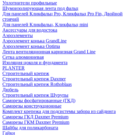
Уплотнители профильные
Шумоизолирующая лента под фальц
Для панелей Кликфальц Pro, Кликфальц Pro Fin, Двойной
стоячий
Для панелей Кликфальц, Кликфальц mini
Аксессуары для водостока
Аэроэлементы
Аэроэлемент конька GrandLine
Аэроэлемент конька Optima
Лента вентиляционная карнизная Grand Line
Сетка алюминиевая
Изоляция цоколя и фундамента
PLANTER
Строительный крепеж
Строительный крепеж Daxmer
Строительный крепеж Rothoblaas
Дюбель
Строительный крепеж Шурупы
Саморeзы фосфатированные (ГКД)
Саморезы конструкционные
Комплект крепежа для подсистемы забора из сайдинга
Саморезы ГКД Daxmer Premium
Саморезы ГКМ Daxmer Premium
Шайбы для поликарбоната
Гайки