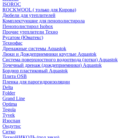
ISOROC
ROCKWOOL ( только для Кирова)
Дюбели для утеплителей
Комплектующие для пенополистирола
Пенополистирол Isobox
Прочие утеплители Техно
Русатом (Юматекс)
Технофас
Дренажные системы Aquastok
Люки и Дождеприемники круглые Aquastok
Система поверхностного водоотвода (лотки) Aquastok
Точечный дренаж (дождеприемники) Aquastok
Бордюр пластиковый Aquastok
Плита OSB
Пленка для парогидроизоляции
Delta
Folder
Grand Line
Optima
Tegola
Tyvek
Изоспан
Ондутис
Ситко
ТехноНИКОЛЬ (под заказ)