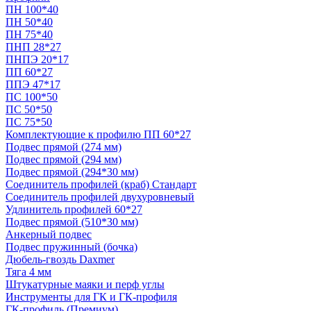
ПН 100*40
ПН 50*40
ПН 75*40
ПНП 28*27
ПНПЭ 20*17
ПП 60*27
ППЭ 47*17
ПС 100*50
ПС 50*50
ПС 75*50
Комплектующие к профилю ПП 60*27
Подвес прямой (274 мм)
Подвес прямой (294 мм)
Подвес прямой (294*30 мм)
Соединитель профилей (краб) Стандарт
Соединитель профилей двухуровневый
Удлинитель профилей 60*27
Подвес прямой (510*30 мм)
Анкерный подвес
Подвес пружинный (бочка)
Дюбель-гвоздь Daxmer
Тяга 4 мм
Штукатурные маяки и перф углы
Инструменты для ГК и ГК-профиля
ГК-профиль (Премиум)