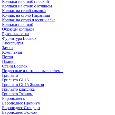
Колпаки на столб плоский
Колпаки на столб с отливом
Колпак на столб крышка
Колпак на столб Пирамида
Колпак на столб плоский елка
Колпаки на столб
Образцы колпаков
Рулонная сетка
Фурнитура Locinox
Аксессуары
Замки
Комплекты
Петли
Планки
Стенд Locinox
Подвесные и потолочные системы
Грильято
Грильято GL15
Грильято GL15 Жалюзи
Грильято классика
Грильято Эконом
Европодвесы
Европодвес Премиум
Европодвес Стандарт
Европодвес Эконом