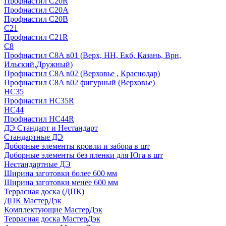
Профнастил С20R
Профнастил С20А
Профнастил С20В
C21
Профнастил С21R
C8
Профнастил С8A в01 (Верх, НН, Екб, Казань, Врн,
Ильский,Дружный)
Профнастил С8A в02 (Верховье , Краснодар)
Профнастил С8A в02 фигурный (Верховье)
HС35
Профнастил HC35R
НС44
Профнастил НС44R
ДЭ Стандарт и Нестандарт
Стандартные ДЭ
Доборные элементы кровли и забора в шт
Доборные элементы без пленки для Юга в шт
Нестандартные ДЭ
Ширина заготовки более 600 мм
Ширина заготовки менее 600 мм
Террасная доска (ДПК)
ДПК МастерДэк
Комплектующие МастерДэк
Террасная доска МастерДэк