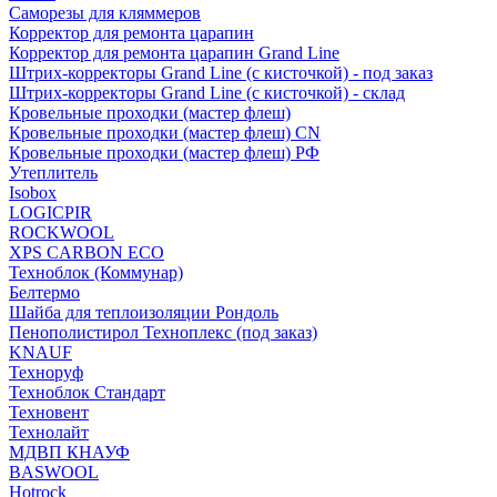
Саморезы для кляммеров
Корректор для ремонта царапин
Корректор для ремонта царапин Grand Line
Штрих-корректоры Grand Line (с кисточкой) - под заказ
Штрих-корректоры Grand Line (с кисточкой) - склад
Кровельные проходки (мастер флеш)
Кровельные проходки (мастер флеш) CN
Кровельные проходки (мастер флеш) РФ
Утеплитель
Isobox
LOGICPIR
ROCKWOOL
XPS CARBON ECO
Техноблок (Коммунар)
Белтермо
Шайба для теплоизоляции Рондоль
Пенополистирол Техноплекс (под заказ)
KNАUF
Технoруф
Техноблок Стандарт
Техновент
Технолайт
МДВП КНАУФ
BASWOOL
Hotrock