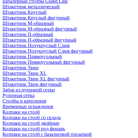
Шпалерные столбы Grand Line
Штакетник металлический
Штакетник Круглый
Штакетник Круглый фигурный
Штакетник М-образный
Штакетник М-образный фигурный
Штакетник П-образный
Штакетник П-образный фигурный
Штакетник Полукруглый Слим
Штакетник Полукруглый Слим фигурный
Штакетник Прямоугольный
Штакетник Прямоугольный фигурный
Штакетник Твин
Штакетник Твин XL
Штакетник Твин XL фигурный
Штакетник Твин фигурный
Забор из рулонной сетки
Рулонная сетка
Столбы и крепления
Временные ограждения
Колпаки на столб
Колпаки на столб со склада
Колпаки на столб двoйные
Колпаки на столб под фонарь
Колпаки на столб с базальтовой посыпкой