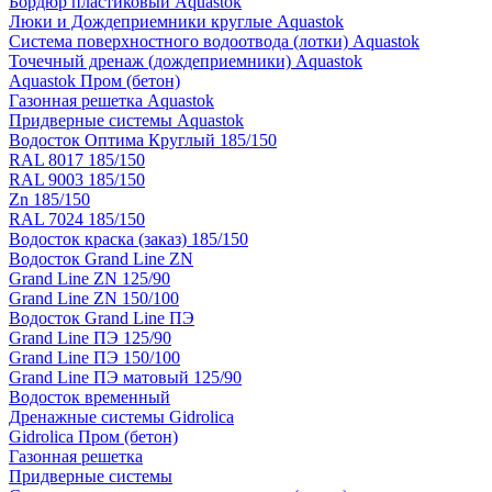
Бордюр пластиковый Aquastok
Люки и Дождеприемники круглые Aquastok
Система поверхностного водоотвода (лотки) Aquastok
Точечный дренаж (дождеприемники) Aquastok
Aquastok Пром (бетон)
Газонная решетка Aquastok
Придверные системы Aquastok
Водосток Оптима Круглый 185/150
RAL 8017 185/150
RAL 9003 185/150
Zn 185/150
RAL 7024 185/150
Водосток краска (заказ) 185/150
Водосток Grand Line ZN
Grand Line ZN 125/90
Grand Line ZN 150/100
Водосток Grand Line ПЭ
Grand Line ПЭ 125/90
Grand Line ПЭ 150/100
Grand Line ПЭ матовый 125/90
Водосток временный
Дренажные системы Gidrolica
Gidrolica Пром (бетон)
Газонная решетка
Придверные системы