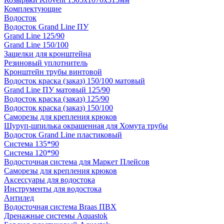
Комплектующие
Водосток
Водосток Grand Line ПУ
Grand Line 125/90
Grand Line 150/100
Защелки для кронштейна
Резиновый уплотнитель
Кронштейн трубы винтовой
Водосток краска (заказ) 150/100 матовый
Grand Line ПУ матовый 125/90
Водосток краска (заказ) 125/90
Водосток краска (заказ) 150/100
Саморезы для крепления крюков
Шуруп-шпилька окрашенная для Хомута трубы
Водосток Grand Line пластиковый
Система 135*90
Система 120*90
Водосточная система для Маркет Плейсов
Саморезы для крепления крюков
Аксессуары для водостока
Инструменты для водостока
Антилед
Водосточная система Braas ПВХ
Дренажные системы Aquastok