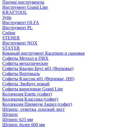
Прочие инструменты
Инструмент Grand Line
KRAFTOOL
Зубр
Инструмент OLFA
Инструмент PL
Сибин
STEHER
Инструмент NOX
STAYER
Кованый инструмент Касаткин и сыновья
Софиты Металл и ПВХ
Софиты металлические
Софиты Квадро Брус в01 (Верховье)
Софиты Вертикаль
Софиты Классик в01 (Верховье, НН)
Софиты ЭкоБрус новый
Софиты виниловые Grand Line
Коллекция Estetic (софит)
Коллекция Классика (софит)
Коллекция Премиум Акрил (софит)
Штрипс, отмотка, плоский лист
Штрипс
Штрипс 625 мм
Штрипс более 600 мм