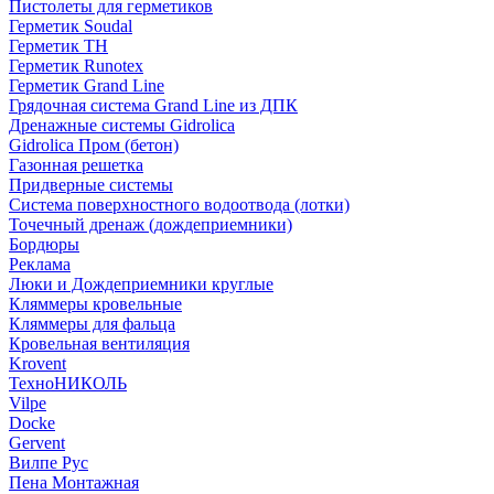
Пистолеты для герметиков
Герметик Soudal
Герметик ТН
Герметик Runotex
Герметик Grand Line
Грядочная система Grand Line из ДПК
Дренажные системы Gidrolica
Gidrolica Пром (бетон)
Газонная решетка
Придверные системы
Система поверхностного водоотвода (лотки)
Точечный дренаж (дождеприемники)
Бордюры
Рекламa
Люки и Дождеприемники круглые
Кляммеры кровельные
Кляммеры для фальца
Кровельная вентиляция
Krovent
ТехноНИКОЛЬ
Vilpe
Docke
Gervent
Вилпе Рус
Пена Монтажнaя