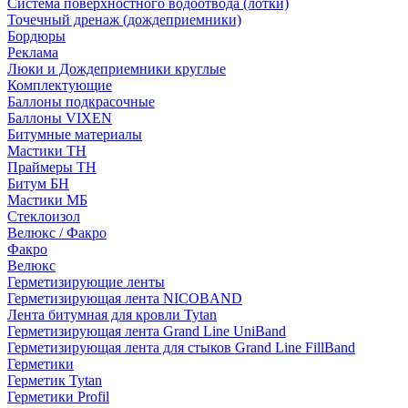
Система поверхностного водоотвода (лотки)
Точечный дренаж (дождеприемники)
Бордюры
Рекламa
Люки и Дождеприемники круглые
Комплектующие
Баллоны подкрасочные
Баллоны VIXEN
Битумные материалы
Мастики ТН
Праймеры ТН
Битум БН
Мастики МБ
Стеклоизол
Велюкс / Факро
Факро
Велюкс
Герметизирующие ленты
Герметизирующая лента NICOBAND
Лента битумная для кровли Tytan
Герметизирующая лента Grand Line UniBand
Герметизирующая лента для стыков Grand Line FillBand
Герметики
Герметик Tytan
Герметики Profil