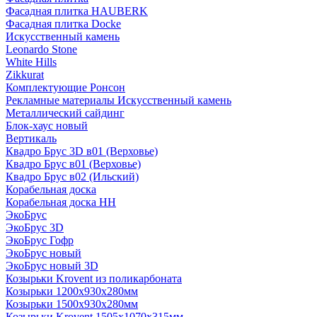
Фасадная плитка HAUBERK
Фасадная плитка Docke
Искусственный камень
Leonardo Stone
White Hills
Zikkurat
Комплектующие Ронсон
Рекламные материалы Искусственный камень
Металлический сайдинг
Блок-хаус новый
Вертикаль
Квадро Брус 3D в01 (Верховье)
Квадро Брус в01 (Верховье)
Квадро Брус в02 (Ильский)
Корабельная доска
Корабельная доска НН
ЭкоБрус
ЭкоБрус 3D
ЭкоБрус Гофр
ЭкоБрус новый
ЭкоБрус новый 3D
Козырьки Krovent из поликарбоната
Козырьки 1200х930х280мм
Козырьки 1500х930х280мм
Козырьки Krovent 1505х1070х315мм