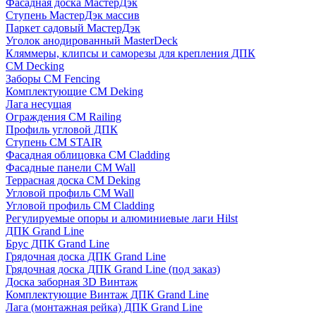
Фасадная доска МастерДэк
Ступень МастерДэк массив
Паркет садовый МастерДэк
Уголок анодированный MasterDeck
Кляммеры, клипсы и саморезы для крепления ДПК
CM Decking
Заборы CM Fencing
Комплектующие CM Deking
Лага несущая
Ограждения CM Railing
Профиль угловой ДПК
Ступень CM STAIR
Фасадная облицовка CM Cladding
Фасадные панели CM Wall
Террасная доска CM Deking
Угловой профиль CM Wall
Угловой профиль CM Cladding
Регулируемые опоры и алюминиевые лаги Hilst
ДПК Grand Line
Брус ДПК Grand Line
Грядочная доска ДПК Grand Line
Грядочная доска ДПК Grand Line (под заказ)
Доска заборная 3D Винтаж
Комплектующие Винтаж ДПК Grand Line
Лага (монтажная рейка) ДПК Grand Line