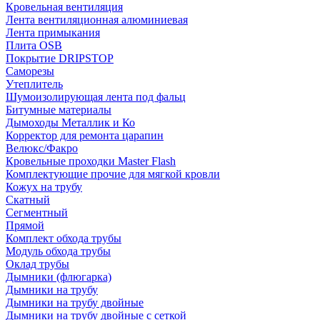
Кровельная вентиляция
Лента вентиляционная алюминиевая
Лента примыкания
Плита OSB
Покрытие DRIPSTOP
Саморезы
Утеплитель
Шумоизолирующая лента под фальц
Битумные материалы
Дымоходы Металлик и Ко
Корректор для ремонта царапин
Велюкс/Факро
Кровельные проходки Master Flash
Комплектующие прочие для мягкой кровли
Кожух на трубу
Скатный
Сегментный
Прямой
Комплект обхода трубы
Модуль обхода трубы
Оклад трубы
Дымники (флюгарка)
Дымники на трубу
Дымники на трубу двoйные
Дымники на трубу двoйные с сеткой