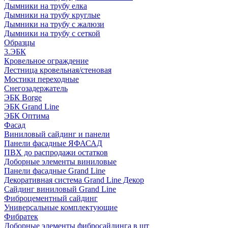
Дымники на трубу елка
Дымники на трубу круглые
Дымники на трубу с жалюзи
Дымники на трубу с сеткой
Образцы
3.ЭБК
Кровельное ограждение
Лестница кровельная/стеновая
Мостики переходные
Снегозадержатель
ЭБК Borge
ЭБК Grand Line
ЭБК Оптима
Фасад
Виниловый сайдинг и панели
Панели фасадные ЯФАСАД
ПВХ до распродажи остатков
Доборные элементы виниловые
Панели фасадные Grand Line
Декоративная система Grand Line Декор
Сайдинг виниловый Grand Line
Фиброцементный сайдинг
Универсальные комплектующие
Фибратек
Доборные элементы фибросайдинга в шт