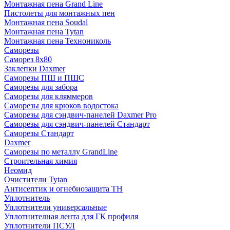
Монтажная пена Grand Linе
Пистолеты для монтажных пен
Монтажная пена Soudal
Монтажная пена Tytan
Монтажная пена Технониколь
Саморезы
Саморез 8х80
Заклепки Daxmer
Саморезы ПШ и ПШС
Саморезы для забора
Саморезы для кляммеров
Саморезы для крюков водостока
Саморезы для сэндвич-панелей Daxmer Pro
Саморезы для сэндвич-панелей Стандарт
Саморезы Стандарт
Daxmer
Саморезы по металлу GrandLine
Строительная химия
Неомид
Очистители Tytan
Антисептик и огнебиозащита ТН
Уплотнитель
Уплотнители универсальные
Уплотнителная лента для ГК профиля
Уплотнители ПСУЛ