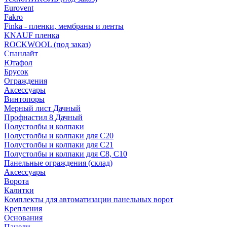
Eurovent
Fakro
Finka - пленки, мембраны и ленты
KNAUF пленка
ROCKWOOL (под заказ)
Спанлайт
Ютафол
Брусок
Ограждения
Аксессуары
Винтопоры
Мерный лист Дачный
Профнастил 8 Дачный
Полустолбы и колпаки
Полустолбы и колпаки для С20
Полустолбы и колпаки для С21
Полустолбы и колпаки для С8, С10
Панельные ограждения (склад)
Аксессуары
Ворота
Калитки
Комплекты для автоматизации панельных ворот
Крепления
Основания
Панели