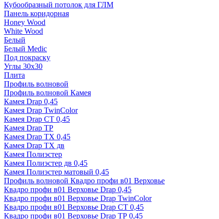
Кубообразный потолок для ГЛМ
Панель коридорная
Honey Wood
White Wood
Белый
Белый Medic
Под покраску
Углы 30х30
Плита
Профиль волновой
Профиль волновой Камея
Камея Drap 0,45
Камея Drap TwinColor
Камея Drap СТ 0,45
Камея Drap ТР
Камея Drap ТХ 0,45
Камея Drap ТХ дв
Камея Полиэстер
Камея Полиэстер дв 0,45
Камея Полиэстер матовый 0,45
Профиль волновой Квадро профи в01 Верховье
Квадро профи в01 Верховье Drap 0,45
Квадро профи в01 Верховье Drap TwinColor
Квадро профи в01 Верховье Drap СТ 0,45
Квадро профи в01 Верховье Drap ТР 0,45