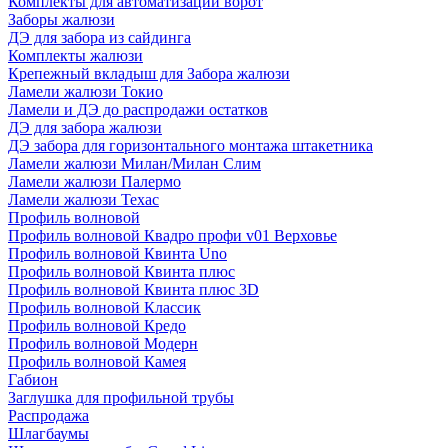
Комплекты для автоматизации ворот
Заборы жалюзи
ДЭ для забора из сайдинга
Комплекты жалюзи
Крепежный вкладыш для Забора жалюзи
Ламели жалюзи Токио
Ламели и ДЭ до распродажи остатков
ДЭ для забора жалюзи
ДЭ забора для горизонтального монтажа штакетника
Ламели жалюзи Милан/Милан Слим
Ламели жалюзи Палермо
Ламели жалюзи Техас
Профиль волновой
Профиль волновой Квадро профи v01 Верховье
Профиль волновой Квинта Uno
Профиль волновой Квинта плюс
Профиль волновой Квинта плюс 3D
Профиль волновой Классик
Профиль волновой Кредо
Профиль волновой Модерн
Профиль волновой Камея
Габион
Заглушка для профильной трубы
Распродажа
Шлагбаумы