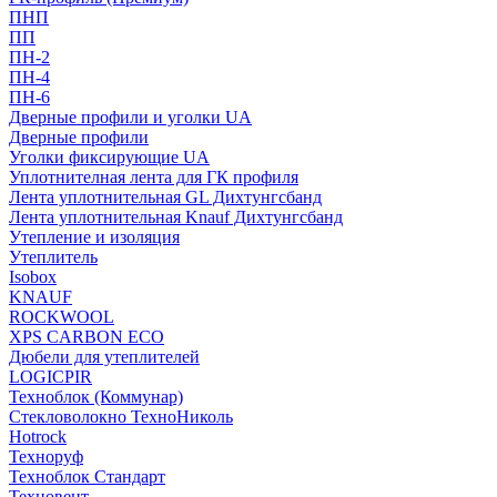
ПНП
ПП
ПН-2
ПН-4
ПН-6
Дверные профили и уголки UA
Дверные профили
Уголки фиксирующие UA
Уплотнителная лента для ГК профиля
Лента уплотнительная GL Дихтунгсбанд
Лента уплотнительная Knauf Дихтунгсбанд
Утепление и изоляция
Утеплитель
Isobox
KNAUF
ROCKWOOL
XPS CARBON ECO
Дюбели для утеплителей
LOGICPIR
Техноблок (Коммунар)
Стекловолокно ТехноНиколь
Hotrock
Технoруф
Техноблок Стандарт
Техновент