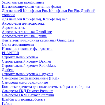
Уплотнители профильные
Шумоизолирующая лента под фальц
Для панелей Кликфальц Pro, Кликфальц Pro Fin, Двойной
стоячий
Для панелей Кликфальц, Кликфальц mini
Аксессуары для водостока
Аэроэлементы
Аэроэлемент конька GrandLine
Аэроэлемент конька Optima
Лента вентиляционная карнизная Grand Line
Сетка алюминиевая
Изоляция цоколя и фундамента
PLANTER
Строительный крепеж
Строительный крепеж Daxmer
Строительный крепеж Rothoblaas
Дюбель
Строительный крепеж Шурупы
Саморeзы фосфатированные (ГКД)
Саморезы конструкционные
Комплект крепежа для подсистемы забора из сайдинга
Саморезы ГКД Daxmer Premium
Саморезы ГКМ Daxmer Premium
Шайбы для поликарбоната
Гайки