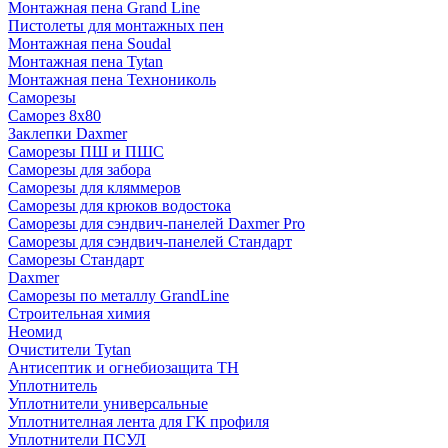
Монтажная пена Grand Linе
Пистолеты для монтажных пен
Монтажная пена Soudal
Монтажная пена Tytan
Монтажная пена Технониколь
Саморезы
Саморез 8х80
Заклепки Daxmer
Саморезы ПШ и ПШС
Саморезы для забора
Саморезы для кляммеров
Саморезы для крюков водостока
Саморезы для сэндвич-панелей Daxmer Pro
Саморезы для сэндвич-панелей Стандарт
Саморезы Стандарт
Daxmer
Саморезы по металлу GrandLine
Строительная химия
Неомид
Очистители Tytan
Антисептик и огнебиозащита ТН
Уплотнитель
Уплотнители универсальные
Уплотнителная лента для ГК профиля
Уплотнители ПСУЛ