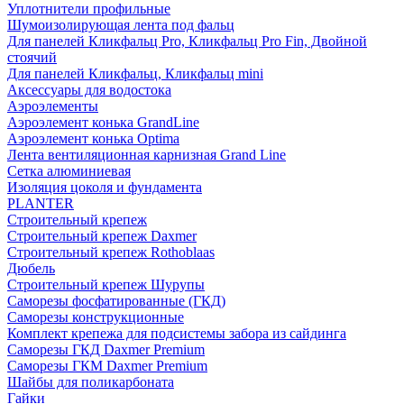
Уплотнители профильные
Шумоизолирующая лента под фальц
Для панелей Кликфальц Pro, Кликфальц Pro Fin, Двойной
стоячий
Для панелей Кликфальц, Кликфальц mini
Аксессуары для водостока
Аэроэлементы
Аэроэлемент конька GrandLine
Аэроэлемент конька Optima
Лента вентиляционная карнизная Grand Line
Сетка алюминиевая
Изоляция цоколя и фундамента
PLANTER
Строительный крепеж
Строительный крепеж Daxmer
Строительный крепеж Rothoblaas
Дюбель
Строительный крепеж Шурупы
Саморeзы фосфатированные (ГКД)
Саморезы конструкционные
Комплект крепежа для подсистемы забора из сайдинга
Саморезы ГКД Daxmer Premium
Саморезы ГКМ Daxmer Premium
Шайбы для поликарбоната
Гайки