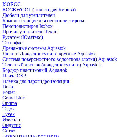
ISOROC
ROCKWOOL ( только для Кирова)
Дюбели для утеплителей
Комплектующие для пенополистирола
Пенополистирол Isobox
Прочие утеплители Техно
Русатом (Юматекс)
Технофас
Дренажные системы Aquastok
Люки и Дождеприемники круглые Aquastok
Система поверхностного водоотвода (лотки) Aquastok
Точечный дренаж (дождеприемники) Aquastok
Бордюр пластиковый Aquastok
Плита OSB
Пленка для парогидроизоляции
Delta
Folder
Grand Line
Optima
Tegola
Tyvek
Изоспан
Ондутис
Ситко
ТехноНИКОЛЬ (под заказ)