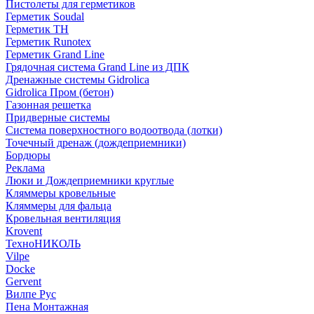
Пистолеты для герметиков
Герметик Soudal
Герметик ТН
Герметик Runotex
Герметик Grand Line
Грядочная система Grand Line из ДПК
Дренажные системы Gidrolica
Gidrolica Пром (бетон)
Газонная решетка
Придверные системы
Система поверхностного водоотвода (лотки)
Точечный дренаж (дождеприемники)
Бордюры
Рекламa
Люки и Дождеприемники круглые
Кляммеры кровельные
Кляммеры для фальца
Кровельная вентиляция
Krovent
ТехноНИКОЛЬ
Vilpe
Docke
Gervent
Вилпе Рус
Пена Монтажнaя