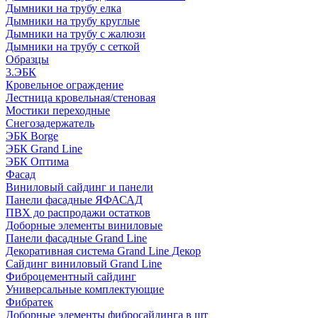
Дымники на трубу елка
Дымники на трубу круглые
Дымники на трубу с жалюзи
Дымники на трубу с сеткой
Образцы
3.ЭБК
Кровельное ограждение
Лестница кровельная/стеновая
Мостики переходные
Снегозадержатель
ЭБК Borge
ЭБК Grand Line
ЭБК Оптима
Фасад
Виниловый сайдинг и панели
Панели фасадные ЯФАСАД
ПВХ до распродажи остатков
Доборные элементы виниловые
Панели фасадные Grand Line
Декоративная система Grand Line Декор
Сайдинг виниловый Grand Line
Фиброцементный сайдинг
Универсальные комплектующие
Фибратек
Доборные элементы фибросайдинга в шт