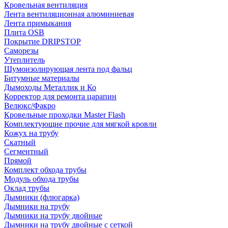
Кровельная вентиляция
Лента вентиляционная алюминиевая
Лента примыкания
Плита OSB
Покрытие DRIPSTOP
Саморезы
Утеплитель
Шумоизолирующая лента под фальц
Битумные материалы
Дымоходы Металлик и Ко
Корректор для ремонта царапин
Велюкс/Факро
Кровельные проходки Master Flash
Комплектующие прочие для мягкой кровли
Кожух на трубу
Скатный
Сегментный
Прямой
Комплект обхода трубы
Модуль обхода трубы
Оклад трубы
Дымники (флюгарка)
Дымники на трубу
Дымники на трубу двoйные
Дымники на трубу двoйные с сеткой