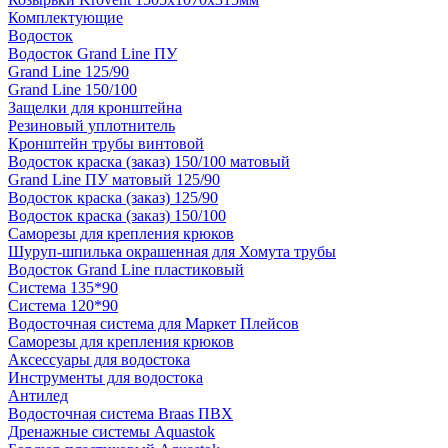
Комплектующие
Водосток
Водосток Grand Line ПУ
Grand Line 125/90
Grand Line 150/100
Защелки для кронштейна
Резиновый уплотнитель
Кронштейн трубы винтовой
Водосток краска (заказ) 150/100 матовый
Grand Line ПУ матовый 125/90
Водосток краска (заказ) 125/90
Водосток краска (заказ) 150/100
Саморезы для крепления крюков
Шуруп-шпилька окрашенная для Хомута трубы
Водосток Grand Line пластиковый
Система 135*90
Система 120*90
Водосточная система для Маркет Плейсов
Саморезы для крепления крюков
Аксессуары для водостока
Инструменты для водостока
Антилед
Водосточная система Braas ПВХ
Дренажные системы Aquastok