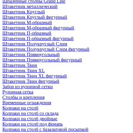
Шпалерные столбы Grand Line
Штакетник металлический
Штакетник Круглый
Штакетник Круглый фигурный
Штакетник М-образный
Штакетник М-образный фигурный
Штакетник П-образный
Штакетник П-образный фигурный
Штакетник Полукруглый Слим
Штакетник Полукруглый Слим фигурный
Штакетник Прямоугольный
Штакетник Прямоугольный фигурный
Штакетник Твин
Штакетник Твин XL
Штакетник Твин XL фигурный
Штакетник Твин фигурный
Забор из рулонной сетки
Рулонная сетка
Столбы и крепления
Временные ограждения
Колпаки на столб
Колпаки на столб со склада
Колпаки на столб двoйные
Колпаки на столб под фонарь
Колпаки на столб с базальтовой посыпкой