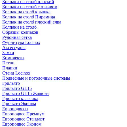
Колпаки на столб плоский
Колпаки на столб с отливом
Колпак на столб крышка
Колпак на столб Пирамида
Колпак на столб плоский елка
Колпаки на столб
Образцы колпаков
Рулонная сетка
Фурнитура Locinox
Аксессуары
Замки
Комплекты
Петли
Планки
Стенд Locinox
Подвесные и потолочные системы
Грильято
Грильято GL15
Грильято GL15 Жалюзи
Грильято классика
Грильято Эконом
Европодвесы
Европодвес Премиум
Европодвес Стандарт
Европодвес Эконом