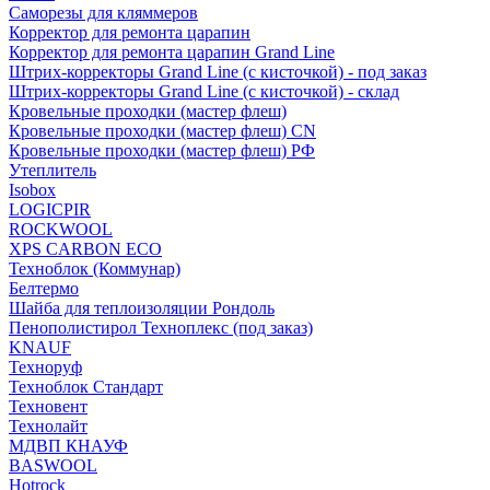
Саморезы для кляммеров
Корректор для ремонта царапин
Корректор для ремонта царапин Grand Line
Штрих-корректоры Grand Line (с кисточкой) - под заказ
Штрих-корректоры Grand Line (с кисточкой) - склад
Кровельные проходки (мастер флеш)
Кровельные проходки (мастер флеш) CN
Кровельные проходки (мастер флеш) РФ
Утеплитель
Isobox
LOGICPIR
ROCKWOOL
XPS CARBON ECO
Техноблок (Коммунар)
Белтермо
Шайба для теплоизоляции Рондоль
Пенополистирол Техноплекс (под заказ)
KNАUF
Технoруф
Техноблок Стандарт
Техновент
Технолайт
МДВП КНАУФ
BASWOOL
Hotrock