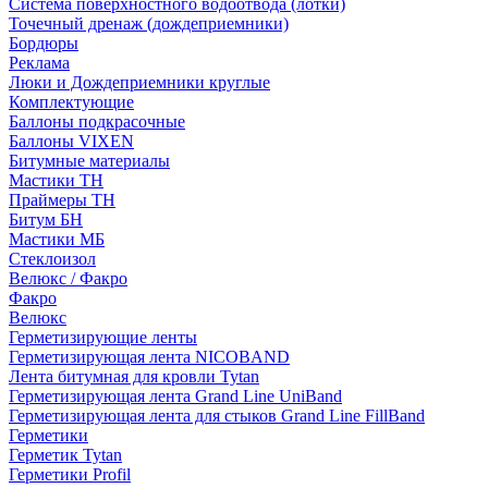
Система поверхностного водоотвода (лотки)
Точечный дренаж (дождеприемники)
Бордюры
Рекламa
Люки и Дождеприемники круглые
Комплектующие
Баллоны подкрасочные
Баллоны VIXEN
Битумные материалы
Мастики ТН
Праймеры ТН
Битум БН
Мастики МБ
Стеклоизол
Велюкс / Факро
Факро
Велюкс
Герметизирующие ленты
Герметизирующая лента NICOBAND
Лента битумная для кровли Tytan
Герметизирующая лента Grand Line UniBand
Герметизирующая лента для стыков Grand Line FillBand
Герметики
Герметик Tytan
Герметики Profil