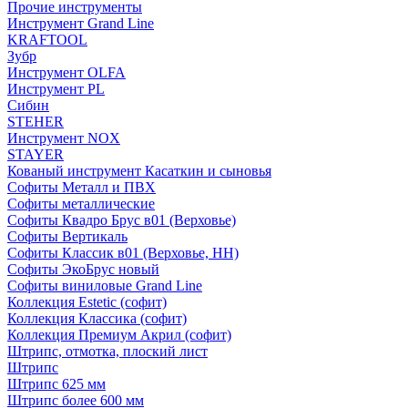
Прочие инструменты
Инструмент Grand Line
KRAFTOOL
Зубр
Инструмент OLFA
Инструмент PL
Сибин
STEHER
Инструмент NOX
STAYER
Кованый инструмент Касаткин и сыновья
Софиты Металл и ПВХ
Софиты металлические
Софиты Квадро Брус в01 (Верховье)
Софиты Вертикаль
Софиты Классик в01 (Верховье, НН)
Софиты ЭкоБрус новый
Софиты виниловые Grand Line
Коллекция Estetic (софит)
Коллекция Классика (софит)
Коллекция Премиум Акрил (софит)
Штрипс, отмотка, плоский лист
Штрипс
Штрипс 625 мм
Штрипс более 600 мм