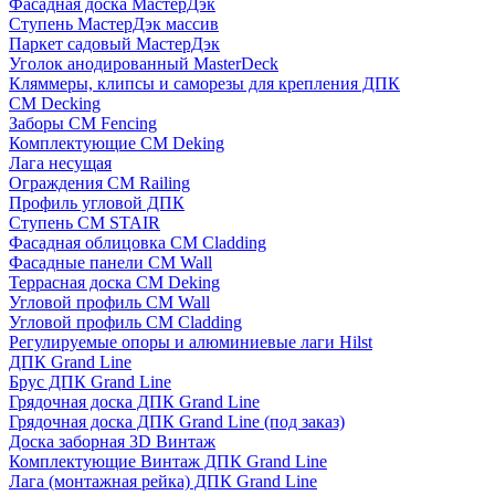
Фасадная доска МастерДэк
Ступень МастерДэк массив
Паркет садовый МастерДэк
Уголок анодированный MasterDeck
Кляммеры, клипсы и саморезы для крепления ДПК
CM Decking
Заборы CM Fencing
Комплектующие CM Deking
Лага несущая
Ограждения CM Railing
Профиль угловой ДПК
Ступень CM STAIR
Фасадная облицовка CM Cladding
Фасадные панели CM Wall
Террасная доска CM Deking
Угловой профиль CM Wall
Угловой профиль CM Cladding
Регулируемые опоры и алюминиевые лаги Hilst
ДПК Grand Line
Брус ДПК Grand Line
Грядочная доска ДПК Grand Line
Грядочная доска ДПК Grand Line (под заказ)
Доска заборная 3D Винтаж
Комплектующие Винтаж ДПК Grand Line
Лага (монтажная рейка) ДПК Grand Line