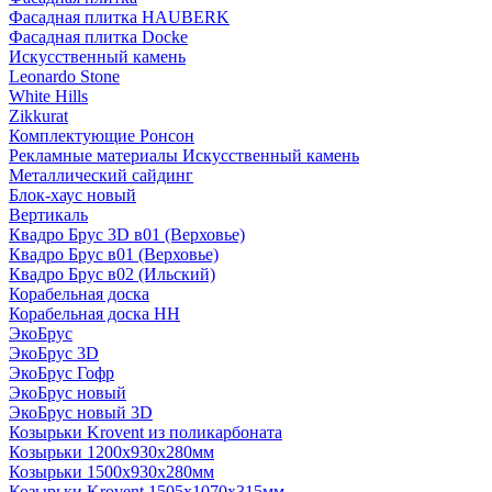
Фасадная плитка HAUBERK
Фасадная плитка Docke
Искусственный камень
Leonardo Stone
White Hills
Zikkurat
Комплектующие Ронсон
Рекламные материалы Искусственный камень
Металлический сайдинг
Блок-хаус новый
Вертикаль
Квадро Брус 3D в01 (Верховье)
Квадро Брус в01 (Верховье)
Квадро Брус в02 (Ильский)
Корабельная доска
Корабельная доска НН
ЭкоБрус
ЭкоБрус 3D
ЭкоБрус Гофр
ЭкоБрус новый
ЭкоБрус новый 3D
Козырьки Krovent из поликарбоната
Козырьки 1200х930х280мм
Козырьки 1500х930х280мм
Козырьки Krovent 1505х1070х315мм