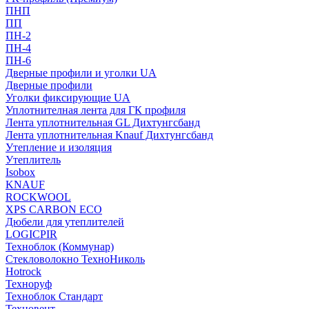
ПНП
ПП
ПН-2
ПН-4
ПН-6
Дверные профили и уголки UA
Дверные профили
Уголки фиксирующие UA
Уплотнителная лента для ГК профиля
Лента уплотнительная GL Дихтунгсбанд
Лента уплотнительная Knauf Дихтунгсбанд
Утепление и изоляция
Утеплитель
Isobox
KNAUF
ROCKWOOL
XPS CARBON ECO
Дюбели для утеплителей
LOGICPIR
Техноблок (Коммунар)
Стекловолокно ТехноНиколь
Hotrock
Технoруф
Техноблок Стандарт
Техновент