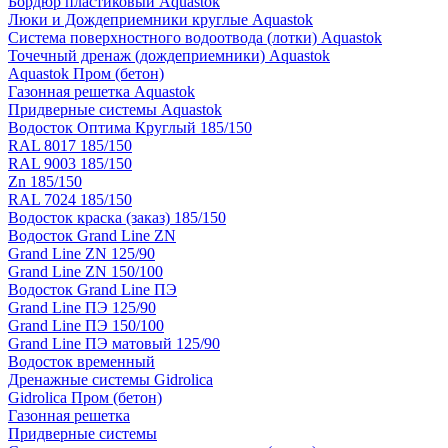
Бордюр пластиковый Aquastok
Люки и Дождеприемники круглые Aquastok
Система поверхностного водоотвода (лотки) Aquastok
Точечный дренаж (дождеприемники) Aquastok
Aquastok Пром (бетон)
Газонная решетка Aquastok
Придверные системы Aquastok
Водосток Оптима Круглый 185/150
RAL 8017 185/150
RAL 9003 185/150
Zn 185/150
RAL 7024 185/150
Водосток краска (заказ) 185/150
Водосток Grand Line ZN
Grand Line ZN 125/90
Grand Line ZN 150/100
Водосток Grand Line ПЭ
Grand Line ПЭ 125/90
Grand Line ПЭ 150/100
Grand Line ПЭ матовый 125/90
Водосток временный
Дренажные системы Gidrolica
Gidrolica Пром (бетон)
Газонная решетка
Придверные системы