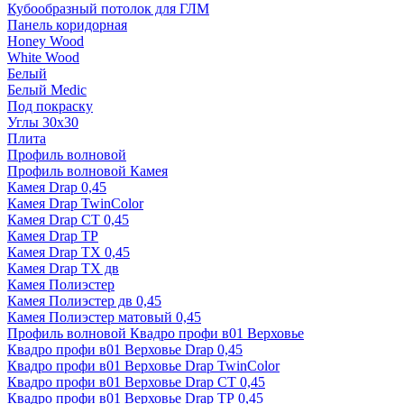
Кубообразный потолок для ГЛМ
Панель коридорная
Honey Wood
White Wood
Белый
Белый Medic
Под покраску
Углы 30х30
Плита
Профиль волновой
Профиль волновой Камея
Камея Drap 0,45
Камея Drap TwinColor
Камея Drap СТ 0,45
Камея Drap ТР
Камея Drap ТХ 0,45
Камея Drap ТХ дв
Камея Полиэстер
Камея Полиэстер дв 0,45
Камея Полиэстер матовый 0,45
Профиль волновой Квадро профи в01 Верховье
Квадро профи в01 Верховье Drap 0,45
Квадро профи в01 Верховье Drap TwinColor
Квадро профи в01 Верховье Drap СТ 0,45
Квадро профи в01 Верховье Drap ТР 0,45