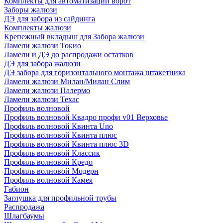
Комплекты для автоматизации ворот
Заборы жалюзи
ДЭ для забора из сайдинга
Комплекты жалюзи
Крепежный вкладыш для Забора жалюзи
Ламели жалюзи Токио
Ламели и ДЭ до распродажи остатков
ДЭ для забора жалюзи
ДЭ забора для горизонтального монтажа штакетника
Ламели жалюзи Милан/Милан Слим
Ламели жалюзи Палермо
Ламели жалюзи Техас
Профиль волновой
Профиль волновой Квадро профи v01 Верховье
Профиль волновой Квинта Uno
Профиль волновой Квинта плюс
Профиль волновой Квинта плюс 3D
Профиль волновой Классик
Профиль волновой Кредо
Профиль волновой Модерн
Профиль волновой Камея
Габион
Заглушка для профильной трубы
Распродажа
Шлагбаумы