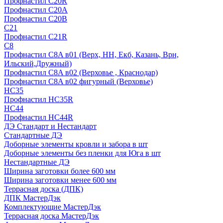
Профнастил С20R
Профнастил С20А
Профнастил С20В
C21
Профнастил С21R
C8
Профнастил С8A в01 (Верх, НН, Екб, Казань, Врн,
Ильский,Дружный)
Профнастил С8A в02 (Верховье , Краснодар)
Профнастил С8A в02 фигурный (Верховье)
HС35
Профнастил HC35R
НС44
Профнастил НС44R
ДЭ Стандарт и Нестандарт
Стандартные ДЭ
Доборные элементы кровли и забора в шт
Доборные элементы без пленки для Юга в шт
Нестандартные ДЭ
Ширина заготовки более 600 мм
Ширина заготовки менее 600 мм
Террасная доска (ДПК)
ДПК МастерДэк
Комплектующие МастерДэк
Террасная доска МастерДэк