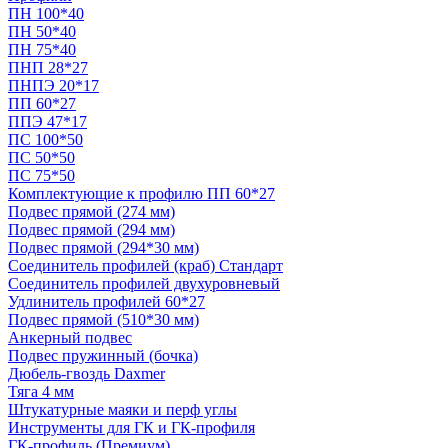
ПН 100*40
ПН 50*40
ПН 75*40
ПНП 28*27
ПНПЭ 20*17
ПП 60*27
ППЭ 47*17
ПС 100*50
ПС 50*50
ПС 75*50
Комплектующие к профилю ПП 60*27
Подвес прямой (274 мм)
Подвес прямой (294 мм)
Подвес прямой (294*30 мм)
Соединитель профилей (краб) Стандарт
Соединитель профилей двухуровневый
Удлинитель профилей 60*27
Подвес прямой (510*30 мм)
Анкерный подвес
Подвес пружинный (бочка)
Дюбель-гвоздь Daxmer
Тяга 4 мм
Штукатурные маяки и перф углы
Инструменты для ГК и ГК-профиля
ГК-профиль (Премиум)