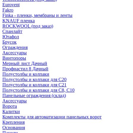
Eurovent
Fakro
Finka - пленки, мембраны и ленты
KNAUF пленка
ROCKWOOL (под заказ)
Спанлайт
Ютафол
Брусок
Ограждения
Аксессуары
Винтопоры
Мерный лист Дачный
Профнастил 8 Дачный
Полустолбы и колпаки
Полустолбы и колпаки для С20
Полустолбы и колпаки для С21
Полустолбы и колпаки для С8, С10
Панельные ограждения (склад)
Аксессуары
Ворота
Калитки
Комплекты для автоматизации панельных ворот
Крепления
Основания
Панели