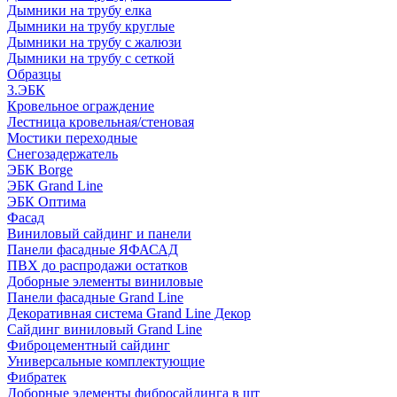
Дымники на трубу елка
Дымники на трубу круглые
Дымники на трубу с жалюзи
Дымники на трубу с сеткой
Образцы
3.ЭБК
Кровельное ограждение
Лестница кровельная/стеновая
Мостики переходные
Снегозадержатель
ЭБК Borge
ЭБК Grand Line
ЭБК Оптима
Фасад
Виниловый сайдинг и панели
Панели фасадные ЯФАСАД
ПВХ до распродажи остатков
Доборные элементы виниловые
Панели фасадные Grand Line
Декоративная система Grand Line Декор
Сайдинг виниловый Grand Line
Фиброцементный сайдинг
Универсальные комплектующие
Фибратек
Доборные элементы фибросайдинга в шт