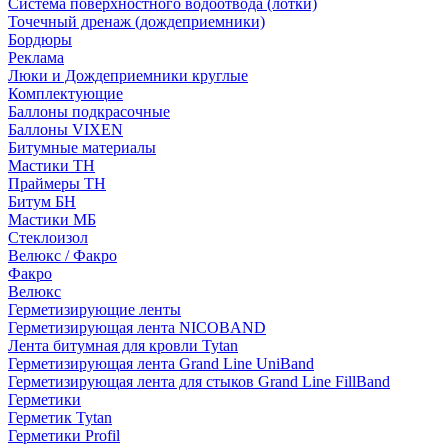
Система поверхностного водоотвода (лотки)
Точечный дренаж (дождеприемники)
Бордюры
Рекламa
Люки и Дождеприемники круглые
Комплектующие
Баллоны подкрасочные
Баллоны VIXEN
Битумные материалы
Мастики ТН
Праймеры ТН
Битум БН
Мастики МБ
Стеклоизол
Велюкс / Факро
Факро
Велюкс
Герметизирующие ленты
Герметизирующая лента NICOBAND
Лента битумная для кровли Tytan
Герметизирующая лента Grand Line UniBand
Герметизирующая лента для стыков Grand Line FillBand
Герметики
Герметик Tytan
Герметики Profil