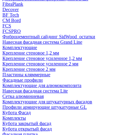
FibraPlank
Decover
BF Tech
CM Bord
FCS
FCSPRO
Фиброцементный сайдинг SidWood_остатки
Навесная фасадная система Grand Line
Комплектующие
Крепление стеновое 1,2 мм
Крепление стеновое усиленное 1,2 мм
Крепление стеновое усиленное 2 мм
Крепление стеновое 2 мм
Пластины кляммерные
Фасадные профили
Комплектующие для алюмокомпозита
Навесная фасадная система Lite
Сетка алюминиевая
Комплектующие для штукатурных фасадов
Профили армирующие штукатурные GL
Кубота Фасад
Комплекты
Кубота закрытый фасад
Кубота открытый фасад
Фасадная плитка