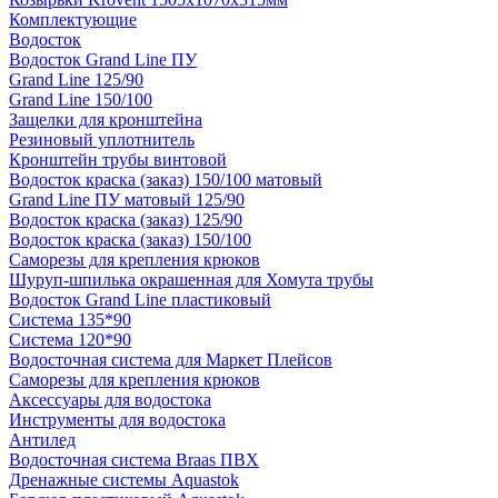
Комплектующие
Водосток
Водосток Grand Line ПУ
Grand Line 125/90
Grand Line 150/100
Защелки для кронштейна
Резиновый уплотнитель
Кронштейн трубы винтовой
Водосток краска (заказ) 150/100 матовый
Grand Line ПУ матовый 125/90
Водосток краска (заказ) 125/90
Водосток краска (заказ) 150/100
Саморезы для крепления крюков
Шуруп-шпилька окрашенная для Хомута трубы
Водосток Grand Line пластиковый
Система 135*90
Система 120*90
Водосточная система для Маркет Плейсов
Саморезы для крепления крюков
Аксессуары для водостока
Инструменты для водостока
Антилед
Водосточная система Braas ПВХ
Дренажные системы Aquastok