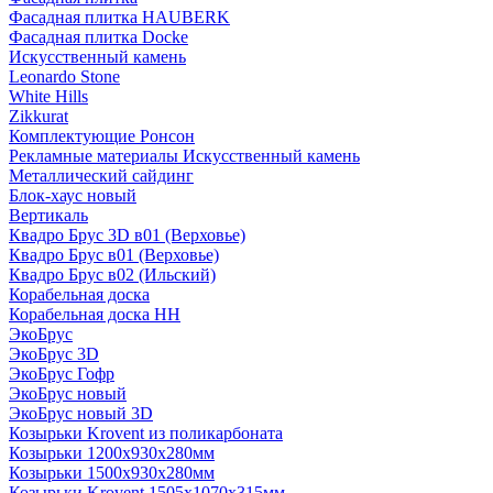
Фасадная плитка HAUBERK
Фасадная плитка Docke
Искусственный камень
Leonardo Stone
White Hills
Zikkurat
Комплектующие Ронсон
Рекламные материалы Искусственный камень
Металлический сайдинг
Блок-хаус новый
Вертикаль
Квадро Брус 3D в01 (Верховье)
Квадро Брус в01 (Верховье)
Квадро Брус в02 (Ильский)
Корабельная доска
Корабельная доска НН
ЭкоБрус
ЭкоБрус 3D
ЭкоБрус Гофр
ЭкоБрус новый
ЭкоБрус новый 3D
Козырьки Krovent из поликарбоната
Козырьки 1200х930х280мм
Козырьки 1500х930х280мм
Козырьки Krovent 1505х1070х315мм