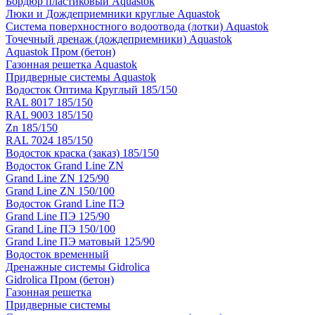
Бордюр пластиковый Aquastok
Люки и Дождеприемники круглые Aquastok
Система поверхностного водоотвода (лотки) Aquastok
Точечный дренаж (дождеприемники) Aquastok
Aquastok Пром (бетон)
Газонная решетка Aquastok
Придверные системы Aquastok
Водосток Оптима Круглый 185/150
RAL 8017 185/150
RAL 9003 185/150
Zn 185/150
RAL 7024 185/150
Водосток краска (заказ) 185/150
Водосток Grand Line ZN
Grand Line ZN 125/90
Grand Line ZN 150/100
Водосток Grand Line ПЭ
Grand Line ПЭ 125/90
Grand Line ПЭ 150/100
Grand Line ПЭ матовый 125/90
Водосток временный
Дренажные системы Gidrolica
Gidrolica Пром (бетон)
Газонная решетка
Придверные системы