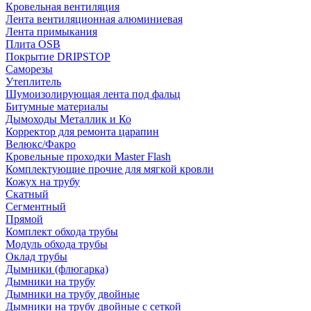
Кровельная вентиляция
Лента вентиляционная алюминиевая
Лента примыкания
Плита OSB
Покрытие DRIPSTOP
Саморезы
Утеплитель
Шумоизолирующая лента под фальц
Битумные материалы
Дымоходы Металлик и Ко
Корректор для ремонта царапин
Велюкс/Факро
Кровельные проходки Master Flash
Комплектующие прочие для мягкой кровли
Кожух на трубу
Скатный
Сегментный
Прямой
Комплект обхода трубы
Модуль обхода трубы
Оклад трубы
Дымники (флюгарка)
Дымники на трубу
Дымники на трубу двoйные
Дымники на трубу двoйные с сеткой