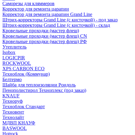
Саморезы для кляммеров
Корректор для ремонта царапин
Корректор для ремонта царапин Grand Line
Штрих-корректоры Grand Line (с кисточкой) - под заказ
Штрих-корректоры Grand Line (с кисточкой) - склад
Кровельные проходки (мастер флеш)
Кровельные проходки (мастер флеш) CN
Кровельные проходки (мастер флеш) РФ
Утеплитель
Isobox
LOGICPIR
ROCKWOOL
XPS CARBON ECO
Техноблок (Коммунар)
Белтермо
Шайба для теплоизоляции Рондоль
Пенополистирол Техноплекс (под заказ)
KNАUF
Технoруф
Техноблок Стандарт
Техновент
Технолайт
МДВП КНАУФ
BASWOOL
Hotrock