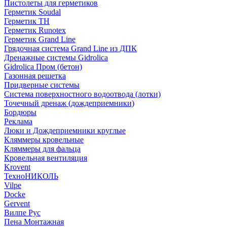
Пистолеты для герметиков
Герметик Soudal
Герметик ТН
Герметик Runotex
Герметик Grand Line
Грядочная система Grand Line из ДПК
Дренажные системы Gidrolica
Gidrolica Пром (бетон)
Газонная решетка
Придверные системы
Система поверхностного водоотвода (лотки)
Точечный дренаж (дождеприемники)
Бордюры
Рекламa
Люки и Дождеприемники круглые
Кляммеры кровельные
Кляммеры для фальца
Кровельная вентиляция
Krovent
ТехноНИКОЛЬ
Vilpe
Docke
Gervent
Вилпе Рус
Пена Монтажнaя