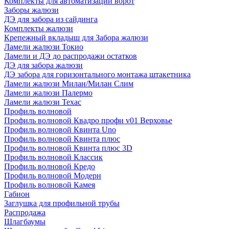
Комплекты для автоматизации ворот
Заборы жалюзи
ДЭ для забора из сайдинга
Комплекты жалюзи
Крепежный вкладыш для Забора жалюзи
Ламели жалюзи Токио
Ламели и ДЭ до распродажи остатков
ДЭ для забора жалюзи
ДЭ забора для горизонтального монтажа штакетника
Ламели жалюзи Милан/Милан Слим
Ламели жалюзи Палермо
Ламели жалюзи Техас
Профиль волновой
Профиль волновой Квадро профи v01 Верховье
Профиль волновой Квинта Uno
Профиль волновой Квинта плюс
Профиль волновой Квинта плюс 3D
Профиль волновой Классик
Профиль волновой Кредо
Профиль волновой Модерн
Профиль волновой Камея
Габион
Заглушка для профильной трубы
Распродажа
Шлагбаумы