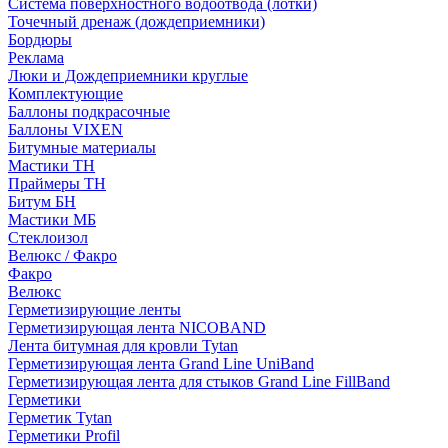
Система поверхностного водоотвода (лотки)
Точечный дренаж (дождеприемники)
Бордюры
Рекламa
Люки и Дождеприемники круглые
Комплектующие
Баллоны подкрасочные
Баллоны VIXEN
Битумные материалы
Мастики ТН
Праймеры ТН
Битум БН
Мастики МБ
Стеклоизол
Велюкс / Факро
Факро
Велюкс
Герметизирующие ленты
Герметизирующая лента NICOBAND
Лента битумная для кровли Tytan
Герметизирующая лента Grand Line UniBand
Герметизирующая лента для стыков Grand Line FillBand
Герметики
Герметик Tytan
Герметики Profil