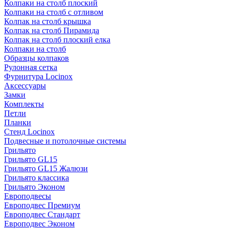
Колпаки на столб плоский
Колпаки на столб с отливом
Колпак на столб крышка
Колпак на столб Пирамида
Колпак на столб плоский елка
Колпаки на столб
Образцы колпаков
Рулонная сетка
Фурнитура Locinox
Аксессуары
Замки
Комплекты
Петли
Планки
Стенд Locinox
Подвесные и потолочные системы
Грильято
Грильято GL15
Грильято GL15 Жалюзи
Грильято классика
Грильято Эконом
Европодвесы
Европодвес Премиум
Европодвес Стандарт
Европодвес Эконом