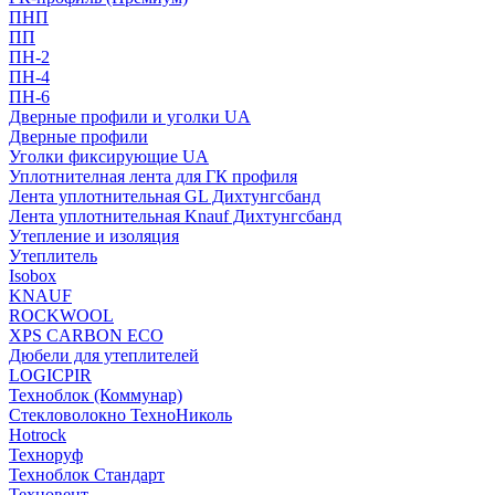
ПНП
ПП
ПН-2
ПН-4
ПН-6
Дверные профили и уголки UA
Дверные профили
Уголки фиксирующие UA
Уплотнителная лента для ГК профиля
Лента уплотнительная GL Дихтунгсбанд
Лента уплотнительная Knauf Дихтунгсбанд
Утепление и изоляция
Утеплитель
Isobox
KNAUF
ROCKWOOL
XPS CARBON ECO
Дюбели для утеплителей
LOGICPIR
Техноблок (Коммунар)
Стекловолокно ТехноНиколь
Hotrock
Технoруф
Техноблок Стандарт
Техновент