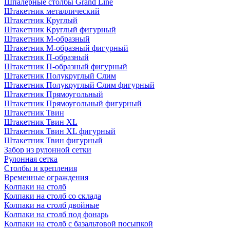
Шпалерные столбы Grand Line
Штакетник металлический
Штакетник Круглый
Штакетник Круглый фигурный
Штакетник М-образный
Штакетник М-образный фигурный
Штакетник П-образный
Штакетник П-образный фигурный
Штакетник Полукруглый Слим
Штакетник Полукруглый Слим фигурный
Штакетник Прямоугольный
Штакетник Прямоугольный фигурный
Штакетник Твин
Штакетник Твин XL
Штакетник Твин XL фигурный
Штакетник Твин фигурный
Забор из рулонной сетки
Рулонная сетка
Столбы и крепления
Временные ограждения
Колпаки на столб
Колпаки на столб со склада
Колпаки на столб двoйные
Колпаки на столб под фонарь
Колпаки на столб с базальтовой посыпкой