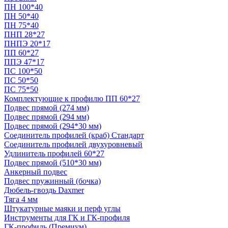
ПН 100*40
ПН 50*40
ПН 75*40
ПНП 28*27
ПНПЭ 20*17
ПП 60*27
ППЭ 47*17
ПС 100*50
ПС 50*50
ПС 75*50
Комплектующие к профилю ПП 60*27
Подвес прямой (274 мм)
Подвес прямой (294 мм)
Подвес прямой (294*30 мм)
Соединитель профилей (краб) Стандарт
Соединитель профилей двухуровневый
Удлинитель профилей 60*27
Подвес прямой (510*30 мм)
Анкерный подвес
Подвес пружинный (бочка)
Дюбель-гвоздь Daxmer
Тяга 4 мм
Штукатурные маяки и перф углы
Инструменты для ГК и ГК-профиля
ГК-профиль (Премиум)