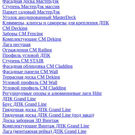
Фасадная доска МастерДэк
Ступень МастерДэк массив
Паркет садовый МастерДэк
Уголок анодированный MasterDeck
Кляммеры, клипсы и саморезы для крепления ДПК
CM Decking
Заборы CM Fencing
Комплектующие CM Deking
Лага несущая
Ограждения CM Railing
Профиль угловой ДПК
Ступень CM STAIR
Фасадная облицовка CM Cladding
Фасадные панели CM Wall
Террасная доска CM Deking
Угловой профиль CM Wall
Угловой профиль CM Cladding
Регулируемые опоры и алюминиевые лаги Hilst
ДПК Grand Line
Брус ДПК Grand Line
Грядочная доска ДПК Grand Line
Грядочная доска ДПК Grand Line (под заказ)
Доска заборная 3D Винтаж
Комплектующие Винтаж ДПК Grand Line
Лага (монтажная рейка) ДПК Grand Line