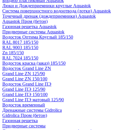
Бордюр пластиковый Aquastok
Люки и Дождеприемники круглые Aquastok
Система поверхностного водоотвода (лотки) Aquastok
Точечный дренаж (дождеприемники) Aquastok
Aquastok Пром (бетон)
Газонная решетка Aquastok
Придверные системы Aquastok
Водосток Оптима Круглый 185/150
RAL 8017 185/150
RAL 9003 185/150
Zn 185/150
RAL 7024 185/150
Водосток краска (заказ) 185/150
Водосток Grand Line ZN
Grand Line ZN 125/90
Grand Line ZN 150/100
Водосток Grand Line ПЭ
Grand Line ПЭ 125/90
Grand Line ПЭ 150/100
Grand Line ПЭ матовый 125/90
Водосток временный
Дренажные системы Gidrolica
Gidrolica Пром (бетон)
Газонная решетка
Придверные системы