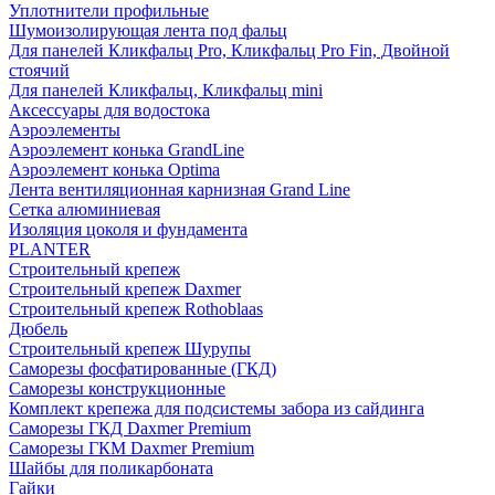
Уплотнители профильные
Шумоизолирующая лента под фальц
Для панелей Кликфальц Pro, Кликфальц Pro Fin, Двойной
стоячий
Для панелей Кликфальц, Кликфальц mini
Аксессуары для водостока
Аэроэлементы
Аэроэлемент конька GrandLine
Аэроэлемент конька Optima
Лента вентиляционная карнизная Grand Line
Сетка алюминиевая
Изоляция цоколя и фундамента
PLANTER
Строительный крепеж
Строительный крепеж Daxmer
Строительный крепеж Rothoblaas
Дюбель
Строительный крепеж Шурупы
Саморeзы фосфатированные (ГКД)
Саморезы конструкционные
Комплект крепежа для подсистемы забора из сайдинга
Саморезы ГКД Daxmer Premium
Саморезы ГКМ Daxmer Premium
Шайбы для поликарбоната
Гайки