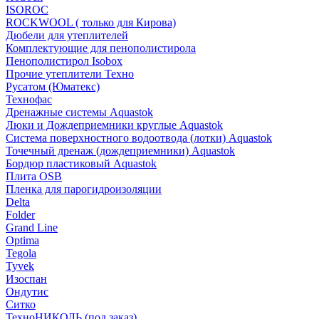
ISOROC
ROCKWOOL ( только для Кирова)
Дюбели для утеплителей
Комплектующие для пенополистирола
Пенополистирол Isobox
Прочие утеплители Техно
Русатом (Юматекс)
Технофас
Дренажные системы Aquastok
Люки и Дождеприемники круглые Aquastok
Система поверхностного водоотвода (лотки) Aquastok
Точечный дренаж (дождеприемники) Aquastok
Бордюр пластиковый Aquastok
Плита OSB
Пленка для парогидроизоляции
Delta
Folder
Grand Line
Optima
Tegola
Tyvek
Изоспан
Ондутис
Ситко
ТехноНИКОЛЬ (под заказ)