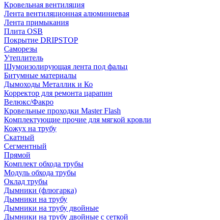
Кровельная вентиляция
Лента вентиляционная алюминиевая
Лента примыкания
Плита OSB
Покрытие DRIPSTOP
Саморезы
Утеплитель
Шумоизолирующая лента под фальц
Битумные материалы
Дымоходы Металлик и Ко
Корректор для ремонта царапин
Велюкс/Факро
Кровельные проходки Master Flash
Комплектующие прочие для мягкой кровли
Кожух на трубу
Скатный
Сегментный
Прямой
Комплект обхода трубы
Модуль обхода трубы
Оклад трубы
Дымники (флюгарка)
Дымники на трубу
Дымники на трубу двoйные
Дымники на трубу двoйные с сеткой