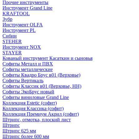
Прочие инструменты
Инструмент Grand Line
KRAFTOOL
Зубр
Инструмент OLFA
Инструмент PL
Сибин
STEHER
Инструмент NOX
STAYER
Кованый инструмент Касаткин и сыновья
Софиты Металл и ПВХ
Софиты металлические
Софиты Квадро Брус в01 (Верховье)
Софиты Вертикаль
Софиты Классик в01 (Верховье, НН)
Софиты ЭкоБрус новый
Софиты виниловые Grand Line
Коллекция Estetic (софит)
Коллекция Классика (софит)
Коллекция Премиум Акрил (софит)
Штрипс, отмотка, плоский лист
Штрипс
Штрипс 625 мм
Штрипс более 600 мм