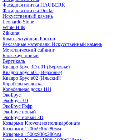
Фасадная плитка HAUBERK
Фасадная плитка Docke
Искусственный камень
Leonardo Stone
White Hills
Zikkurat
Комплектующие Ронсон
Рекламные материалы Искусственный камень
Металлический сайдинг
Блок-хаус новый
Вертикаль
Квадро Брус 3D в01 (Верховье)
Квадро Брус в01 (Верховье)
Квадро Брус в02 (Ильский)
Корабельная доска
Корабельная доска НН
ЭкоБрус
ЭкоБрус 3D
ЭкоБрус Гофр
ЭкоБрус новый
ЭкоБрус новый 3D
Козырьки Krovent из поликарбоната
Козырьки 1200х930х280мм
Козырьки 1500х930х280мм
Козырьки Krovent 1505х1070х315мм