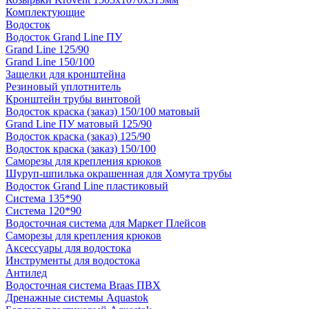
Комплектующие
Водосток
Водосток Grand Line ПУ
Grand Line 125/90
Grand Line 150/100
Защелки для кронштейна
Резиновый уплотнитель
Кронштейн трубы винтовой
Водосток краска (заказ) 150/100 матовый
Grand Line ПУ матовый 125/90
Водосток краска (заказ) 125/90
Водосток краска (заказ) 150/100
Саморезы для крепления крюков
Шуруп-шпилька окрашенная для Хомута трубы
Водосток Grand Line пластиковый
Система 135*90
Система 120*90
Водосточная система для Маркет Плейсов
Саморезы для крепления крюков
Аксессуары для водостока
Инструменты для водостока
Антилед
Водосточная система Braas ПВХ
Дренажные системы Aquastok