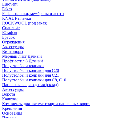
Eurovent
Fakro
Finka - пленки, мембраны и ленты
KNAUF пленка
ROCKWOOL (под заказ)
Спанлайт
Ютафол
Брусок
Ограждения
Аксессуары
Винтопоры
Мерный лист Дачный
Профнастил 8 Дачный
Полустолбы и колпаки
Полустолбы и колпаки для С20
Полустолбы и колпаки для С21
Полустолбы и колпаки для С8, С10
Панельные ограждения (склад)
Аксессуары
Ворота
Калитки
Комплекты для автоматизации панельных ворот
Крепления
Основания
Панели