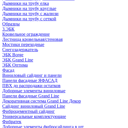
Дымники на трубу елка
Дымники на трубу круглые
Дымники на трубу с жалюзи
Дымники на трубу с сеткой
Образцы
3.ЭБК
Кровельное ограждение
Лестница кровельная/стеновая
Мостики переходные
Снегозадержатель
ЭБК Borge
ЭБК Grand Line
ЭБК Оптима
Фасад
Виниловый сайдинг и панели
Панели фасадные ЯФАСАД
ПВХ до распродажи остатков
Доборные элементы виниловые
Панели фасадные Grand Line
Декоративная система Grand Line Декор
Сайдинг виниловый Grand Line
Фиброцементный сайдинг
Универсальные комплектующие
Фибратек
Доборные элементы фибросайдинга в шт