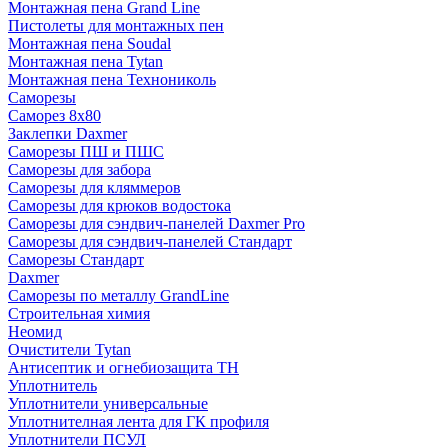
Монтажная пена Grand Linе
Пистолеты для монтажных пен
Монтажная пена Soudal
Монтажная пена Tytan
Монтажная пена Технониколь
Саморезы
Саморез 8х80
Заклепки Daxmer
Саморезы ПШ и ПШС
Саморезы для забора
Саморезы для кляммеров
Саморезы для крюков водостока
Саморезы для сэндвич-панелей Daxmer Pro
Саморезы для сэндвич-панелей Стандарт
Саморезы Стандарт
Daxmer
Саморезы по металлу GrandLine
Строительная химия
Неомид
Очистители Tytan
Антисептик и огнебиозащита ТН
Уплотнитель
Уплотнители универсальные
Уплотнителная лента для ГК профиля
Уплотнители ПСУЛ