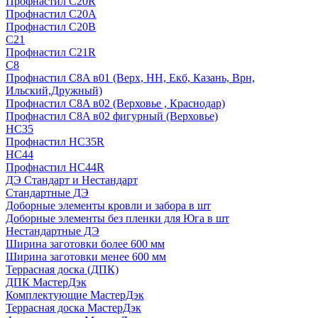
Профнастил С20R
Профнастил С20А
Профнастил С20В
C21
Профнастил С21R
C8
Профнастил С8A в01 (Верх, НН, Екб, Казань, Врн,
Ильский,Дружный)
Профнастил С8A в02 (Верховье , Краснодар)
Профнастил С8A в02 фигурный (Верховье)
HС35
Профнастил HC35R
НС44
Профнастил НС44R
ДЭ Стандарт и Нестандарт
Стандартные ДЭ
Доборные элементы кровли и забора в шт
Доборные элементы без пленки для Юга в шт
Нестандартные ДЭ
Ширина заготовки более 600 мм
Ширина заготовки менее 600 мм
Террасная доска (ДПК)
ДПК МастерДэк
Комплектующие МастерДэк
Террасная доска МастерДэк