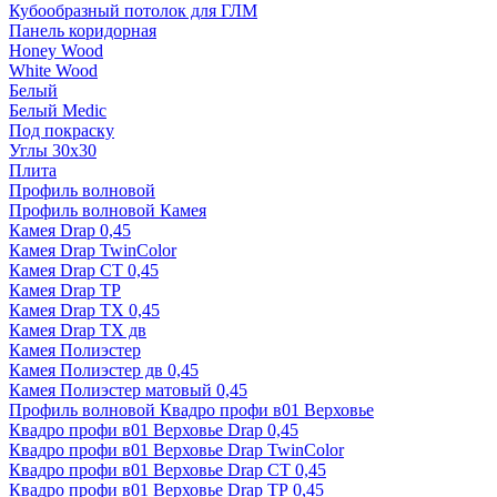
Кубообразный потолок для ГЛМ
Панель коридорная
Honey Wood
White Wood
Белый
Белый Medic
Под покраску
Углы 30х30
Плита
Профиль волновой
Профиль волновой Камея
Камея Drap 0,45
Камея Drap TwinColor
Камея Drap СТ 0,45
Камея Drap ТР
Камея Drap ТХ 0,45
Камея Drap ТХ дв
Камея Полиэстер
Камея Полиэстер дв 0,45
Камея Полиэстер матовый 0,45
Профиль волновой Квадро профи в01 Верховье
Квадро профи в01 Верховье Drap 0,45
Квадро профи в01 Верховье Drap TwinColor
Квадро профи в01 Верховье Drap СТ 0,45
Квадро профи в01 Верховье Drap ТР 0,45