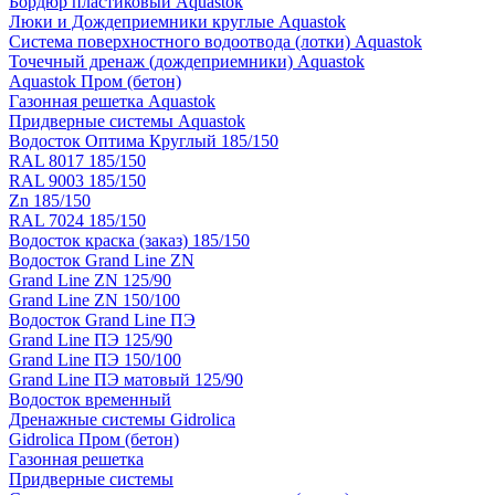
Бордюр пластиковый Aquastok
Люки и Дождеприемники круглые Aquastok
Система поверхностного водоотвода (лотки) Aquastok
Точечный дренаж (дождеприемники) Aquastok
Aquastok Пром (бетон)
Газонная решетка Aquastok
Придверные системы Aquastok
Водосток Оптима Круглый 185/150
RAL 8017 185/150
RAL 9003 185/150
Zn 185/150
RAL 7024 185/150
Водосток краска (заказ) 185/150
Водосток Grand Line ZN
Grand Line ZN 125/90
Grand Line ZN 150/100
Водосток Grand Line ПЭ
Grand Line ПЭ 125/90
Grand Line ПЭ 150/100
Grand Line ПЭ матовый 125/90
Водосток временный
Дренажные системы Gidrolica
Gidrolica Пром (бетон)
Газонная решетка
Придверные системы