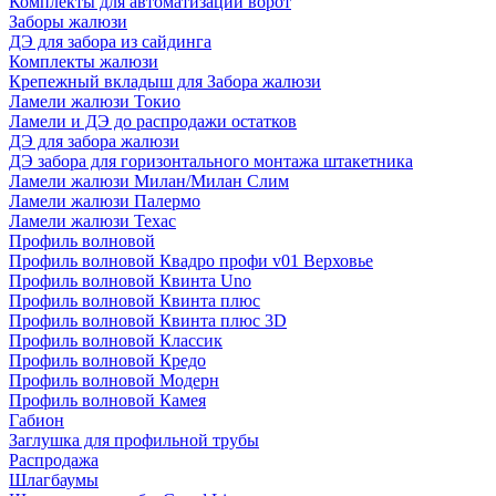
Комплекты для автоматизации ворот
Заборы жалюзи
ДЭ для забора из сайдинга
Комплекты жалюзи
Крепежный вкладыш для Забора жалюзи
Ламели жалюзи Токио
Ламели и ДЭ до распродажи остатков
ДЭ для забора жалюзи
ДЭ забора для горизонтального монтажа штакетника
Ламели жалюзи Милан/Милан Слим
Ламели жалюзи Палермо
Ламели жалюзи Техас
Профиль волновой
Профиль волновой Квадро профи v01 Верховье
Профиль волновой Квинта Uno
Профиль волновой Квинта плюс
Профиль волновой Квинта плюс 3D
Профиль волновой Классик
Профиль волновой Кредо
Профиль волновой Модерн
Профиль волновой Камея
Габион
Заглушка для профильной трубы
Распродажа
Шлагбаумы