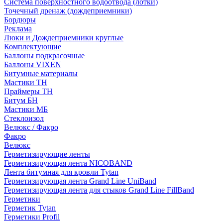
Система поверхностного водоотвода (лотки)
Точечный дренаж (дождеприемники)
Бордюры
Рекламa
Люки и Дождеприемники круглые
Комплектующие
Баллоны подкрасочные
Баллоны VIXEN
Битумные материалы
Мастики ТН
Праймеры ТН
Битум БН
Мастики МБ
Стеклоизол
Велюкс / Факро
Факро
Велюкс
Герметизирующие ленты
Герметизирующая лента NICOBAND
Лента битумная для кровли Tytan
Герметизирующая лента Grand Line UniBand
Герметизирующая лента для стыков Grand Line FillBand
Герметики
Герметик Tytan
Герметики Profil