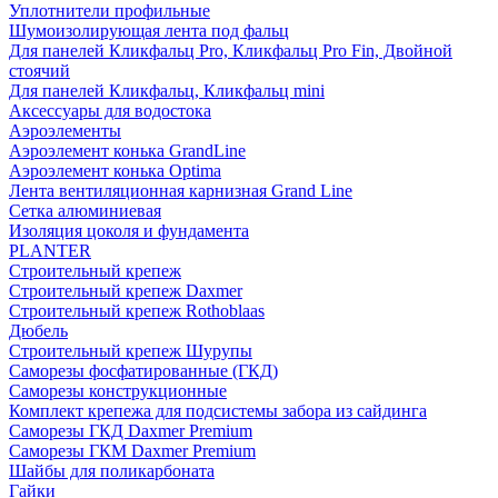
Уплотнители профильные
Шумоизолирующая лента под фальц
Для панелей Кликфальц Pro, Кликфальц Pro Fin, Двойной
стоячий
Для панелей Кликфальц, Кликфальц mini
Аксессуары для водостока
Аэроэлементы
Аэроэлемент конька GrandLine
Аэроэлемент конька Optima
Лента вентиляционная карнизная Grand Line
Сетка алюминиевая
Изоляция цоколя и фундамента
PLANTER
Строительный крепеж
Строительный крепеж Daxmer
Строительный крепеж Rothoblaas
Дюбель
Строительный крепеж Шурупы
Саморeзы фосфатированные (ГКД)
Саморезы конструкционные
Комплект крепежа для подсистемы забора из сайдинга
Саморезы ГКД Daxmer Premium
Саморезы ГКМ Daxmer Premium
Шайбы для поликарбоната
Гайки