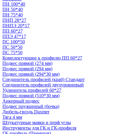
ПН 100*40
ПН 50*40
ПН 75*40
ПНП 28*27
ПНПЭ 20*17
ПП 60*27
ППЭ 47*17
ПС 100*50
ПС 50*50
ПС 75*50
Комплектующие к профилю ПП 60*27
Подвес прямой (274 мм)
Подвес прямой (294 мм)
Подвес прямой (294*30 мм)
Соединитель профилей (краб) Стандарт
Соединитель профилей двухуровневый
Удлинитель профилей 60*27
Подвес прямой (510*30 мм)
Анкерный подвес
Подвес пружинный (бочка)
Дюбель-гвоздь Daxmer
Тяга 4 мм
Штукатурные маяки и перф углы
Инструменты для ГК и ГК-профиля
ГК-профиль (Премиум)