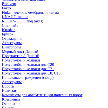
Eurovent
Fakro
Finka - пленки, мембраны и ленты
KNAUF пленка
ROCKWOOL (под заказ)
Спанлайт
Ютафол
Брусок
Ограждения
Аксессуары
Винтопоры
Мерный лист Дачный
Профнастил 8 Дачный
Полустолбы и колпаки
Полустолбы и колпаки для С20
Полустолбы и колпаки для С21
Полустолбы и колпаки для С8, С10
Панельные ограждения (склад)
Аксессуары
Ворота
Калитки
Комплекты для автоматизации панельных ворот
Крепления
Основания
Панели