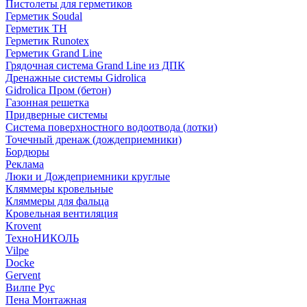
Пистолеты для герметиков
Герметик Soudal
Герметик ТН
Герметик Runotex
Герметик Grand Line
Грядочная система Grand Line из ДПК
Дренажные системы Gidrolica
Gidrolica Пром (бетон)
Газонная решетка
Придверные системы
Система поверхностного водоотвода (лотки)
Точечный дренаж (дождеприемники)
Бордюры
Рекламa
Люки и Дождеприемники круглые
Кляммеры кровельные
Кляммеры для фальца
Кровельная вентиляция
Krovent
ТехноНИКОЛЬ
Vilpe
Docke
Gervent
Вилпе Рус
Пена Монтажнaя