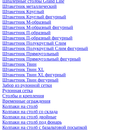
Шпалерные столбы Grand Line
Штакетник металлический
Штакетник Круглый
Штакетник Круглый фигурный
Штакетник М-образный
Штакетник М-образный фигурный
Штакетник П-образный
Штакетник П-образный фигурный
Штакетник Полукруглый Слим
Штакетник Полукруглый Слим фигурный
Штакетник Прямоугольный
Штакетник Прямоугольный фигурный
Штакетник Твин
Штакетник Твин XL
Штакетник Твин XL фигурный
Штакетник Твин фигурный
Забор из рулонной сетки
Рулонная сетка
Столбы и крепления
Временные ограждения
Колпаки на столб
Колпаки на столб со склада
Колпаки на столб двoйные
Колпаки на столб под фонарь
Колпаки на столб с базальтовой посыпкой