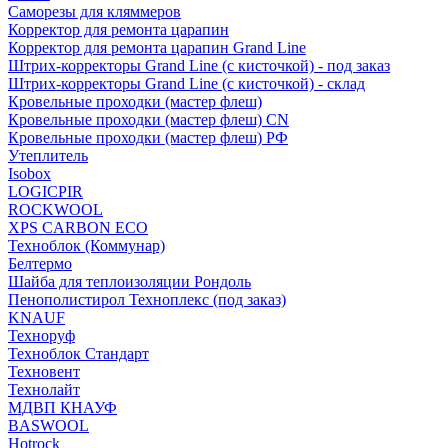
Саморезы для кляммеров
Корректор для ремонта царапин
Корректор для ремонта царапин Grand Line
Штрих-корректоры Grand Line (с кисточкой) - под заказ
Штрих-корректоры Grand Line (с кисточкой) - склад
Кровельные проходки (мастер флеш)
Кровельные проходки (мастер флеш) CN
Кровельные проходки (мастер флеш) РФ
Утеплитель
Isobox
LOGICPIR
ROCKWOOL
XPS CARBON ECO
Техноблок (Коммунар)
Белтермо
Шайба для теплоизоляции Рондоль
Пенополистирол Техноплекс (под заказ)
KNАUF
Технoруф
Техноблок Стандарт
Техновент
Технолайт
МДВП КНАУФ
BASWOOL
Hotrock