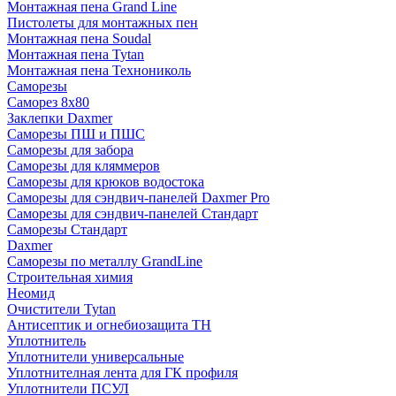
Монтажная пена Grand Linе
Пистолеты для монтажных пен
Монтажная пена Soudal
Монтажная пена Tytan
Монтажная пена Технониколь
Саморезы
Саморез 8х80
Заклепки Daxmer
Саморезы ПШ и ПШС
Саморезы для забора
Саморезы для кляммеров
Саморезы для крюков водостока
Саморезы для сэндвич-панелей Daxmer Pro
Саморезы для сэндвич-панелей Стандарт
Саморезы Стандарт
Daxmer
Саморезы по металлу GrandLine
Строительная химия
Неомид
Очистители Tytan
Антисептик и огнебиозащита ТН
Уплотнитель
Уплотнители универсальные
Уплотнителная лента для ГК профиля
Уплотнители ПСУЛ