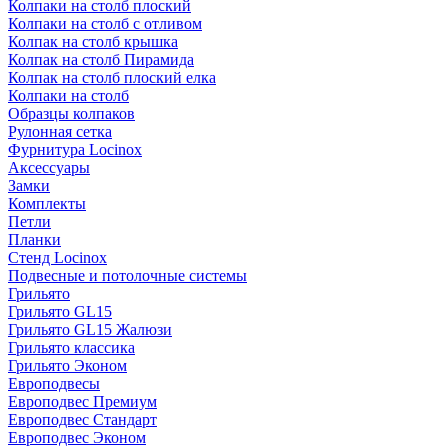
Колпаки на столб плоский
Колпаки на столб с отливом
Колпак на столб крышка
Колпак на столб Пирамида
Колпак на столб плоский елка
Колпаки на столб
Образцы колпаков
Рулонная сетка
Фурнитура Locinox
Аксессуары
Замки
Комплекты
Петли
Планки
Стенд Locinox
Подвесные и потолочные системы
Грильято
Грильято GL15
Грильято GL15 Жалюзи
Грильято классика
Грильято Эконом
Европодвесы
Европодвес Премиум
Европодвес Стандарт
Европодвес Эконом