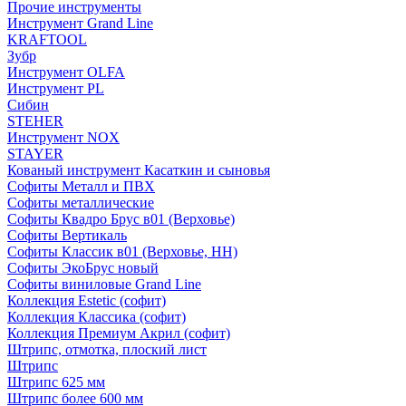
Прочие инструменты
Инструмент Grand Line
KRAFTOOL
Зубр
Инструмент OLFA
Инструмент PL
Сибин
STEHER
Инструмент NOX
STAYER
Кованый инструмент Касаткин и сыновья
Софиты Металл и ПВХ
Софиты металлические
Софиты Квадро Брус в01 (Верховье)
Софиты Вертикаль
Софиты Классик в01 (Верховье, НН)
Софиты ЭкоБрус новый
Софиты виниловые Grand Line
Коллекция Estetic (софит)
Коллекция Классика (софит)
Коллекция Премиум Акрил (софит)
Штрипс, отмотка, плоский лист
Штрипс
Штрипс 625 мм
Штрипс более 600 мм