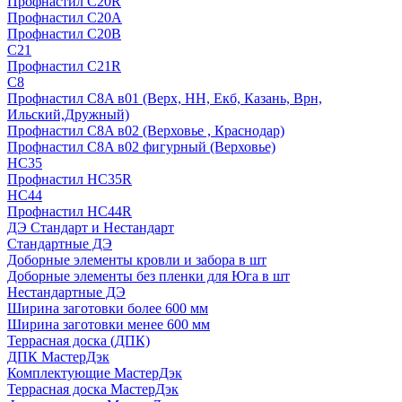
Профнастил С20R
Профнастил С20А
Профнастил С20В
C21
Профнастил С21R
C8
Профнастил С8A в01 (Верх, НН, Екб, Казань, Врн,
Ильский,Дружный)
Профнастил С8A в02 (Верховье , Краснодар)
Профнастил С8A в02 фигурный (Верховье)
HС35
Профнастил HC35R
НС44
Профнастил НС44R
ДЭ Стандарт и Нестандарт
Стандартные ДЭ
Доборные элементы кровли и забора в шт
Доборные элементы без пленки для Юга в шт
Нестандартные ДЭ
Ширина заготовки более 600 мм
Ширина заготовки менее 600 мм
Террасная доска (ДПК)
ДПК МастерДэк
Комплектующие МастерДэк
Террасная доска МастерДэк