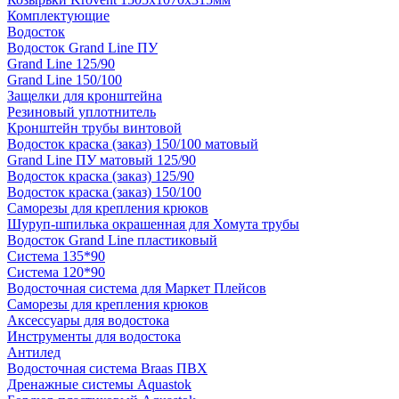
Комплектующие
Водосток
Водосток Grand Line ПУ
Grand Line 125/90
Grand Line 150/100
Защелки для кронштейна
Резиновый уплотнитель
Кронштейн трубы винтовой
Водосток краска (заказ) 150/100 матовый
Grand Line ПУ матовый 125/90
Водосток краска (заказ) 125/90
Водосток краска (заказ) 150/100
Саморезы для крепления крюков
Шуруп-шпилька окрашенная для Хомута трубы
Водосток Grand Line пластиковый
Система 135*90
Система 120*90
Водосточная система для Маркет Плейсов
Саморезы для крепления крюков
Аксессуары для водостока
Инструменты для водостока
Антилед
Водосточная система Braas ПВХ
Дренажные системы Aquastok