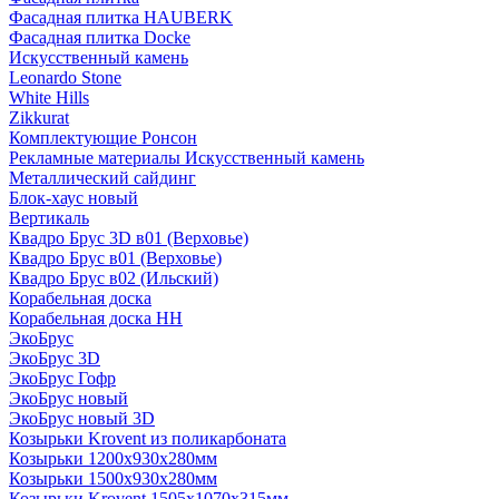
Фасадная плитка HAUBERK
Фасадная плитка Docke
Искусственный камень
Leonardo Stone
White Hills
Zikkurat
Комплектующие Ронсон
Рекламные материалы Искусственный камень
Металлический сайдинг
Блок-хаус новый
Вертикаль
Квадро Брус 3D в01 (Верховье)
Квадро Брус в01 (Верховье)
Квадро Брус в02 (Ильский)
Корабельная доска
Корабельная доска НН
ЭкоБрус
ЭкоБрус 3D
ЭкоБрус Гофр
ЭкоБрус новый
ЭкоБрус новый 3D
Козырьки Krovent из поликарбоната
Козырьки 1200х930х280мм
Козырьки 1500х930х280мм
Козырьки Krovent 1505х1070х315мм