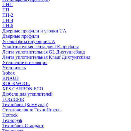
ПНП
ПП
ПН-2
ПН-4
ПН-6
Дверные профили и уголки UA
Дверные профили
Уголки фиксирующие UA
Уплотнителная лента для ГК профиля
Лента уплотнительная GL Дихтунгсбанд
Лента уплотнительная Knauf Дихтунгсбанд
Утепление и изоляция
Утеплитель
Isobox
KNAUF
ROCKWOOL
XPS CARBON ECO
Дюбели для утеплителей
LOGICPIR
Техноблок (Коммунар)
Стекловолокно ТехноНиколь
Hotrock
Технoруф
Техноблок Стандарт
Техновент