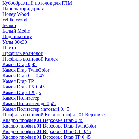
Кубообразный потолок для ГЛМ
Панель коридорная
Honey Wood
White Wood
Белый
Белый Medic
Под покраску
Углы 30х30
Плита
Профиль волновой
Профиль волновой Камея
Камея Drap 0,45
Камея Drap TwinColor
Камея Drap СТ 0,45
Камея Drap ТР
Камея Drap ТХ 0,45
Камея Drap ТХ дв
Камея Полиэстер
Камея Полиэстер дв 0,45
Камея Полиэстер матовый 0,45
Профиль волновой Квадро профи в01 Верховье
Квадро профи в01 Верховье Drap 0,45
Квадро профи в01 Верховье Drap TwinColor
Квадро профи в01 Верховье Drap СТ 0,45
Квадро профи в01 Верховье Drap ТР 0,45