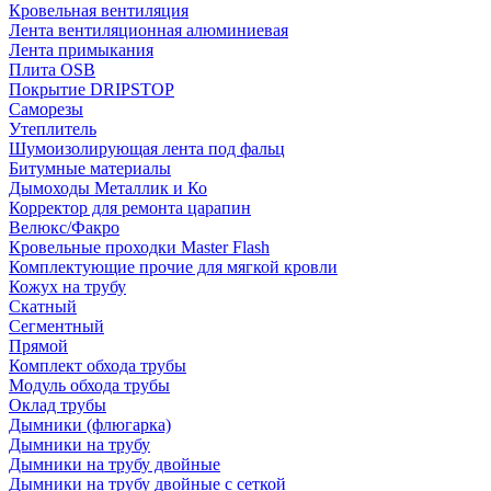
Кровельная вентиляция
Лента вентиляционная алюминиевая
Лента примыкания
Плита OSB
Покрытие DRIPSTOP
Саморезы
Утеплитель
Шумоизолирующая лента под фальц
Битумные материалы
Дымоходы Металлик и Ко
Корректор для ремонта царапин
Велюкс/Факро
Кровельные проходки Master Flash
Комплектующие прочие для мягкой кровли
Кожух на трубу
Скатный
Сегментный
Прямой
Комплект обхода трубы
Модуль обхода трубы
Оклад трубы
Дымники (флюгарка)
Дымники на трубу
Дымники на трубу двoйные
Дымники на трубу двoйные с сеткой