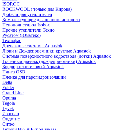
ISOROC
ROCKWOOL ( только для Кирова)
Дюбели для утеплителей
Комплектующие для пенополистирола
Пенополистирол Isobox
Прочие утеплители Техно
Русатом (Юматекс)
Технофас
Дренажные системы Aquastok
Люки и Дождеприемники круглые Aquastok
Система поверхностного водоотвода (лотки) Aquastok
Точечный дренаж (дождеприемники) Aquastok
Бордюр пластиковый Aquastok
Плита OSB
Пленка для парогидроизоляции
Delta
Folder
Grand Line
Optima
Tegola
Tyvek
Изоспан
Ондутис
Ситко
ТехноНИКОЛЬ (под заказ)