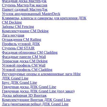
Фасадная доска МастерДэк
Ступень МастерДэк массив
Паркет садовый МастерДэк
Уголок анодированный MasterDeck
Кляммеры, клипсы и саморезы для крепления ДПК
CM Decking
Заборы CM Fencing
Комплектующие CM Deking
Лага несущая
Ограждения CM Railing
Профиль угловой ДПК
Ступень CM STAIR
Фасадная облицовка CM Cladding
Фасадные панели CM Wall
Террасная доска CM Deking
Угловой профиль CM Wall
Угловой профиль CM Cladding
Регулируемые опоры и алюминиевые лаги Hilst
ДПК Grand Line
Брус ДПК Grand Line
Грядочная доска ДПК Grand Line
Грядочная доска ДПК Grand Line (под заказ)
Доска заборная 3D Винтаж
Комплектующие Винтаж ДПК Grand Line
Лага (монтажная рейка) ДПК Grand Line