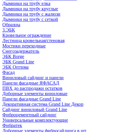
Дымники на трубу елка
Дымники на трубу круглые
Дымники на трубу с жалюзи
Дымники на трубу с сеткой
Образцы
3.ЭБК
Кровельное ограждение
Лестница кровельная/стеновая
Мостики переходные
Снегозадержатель
ЭБК Borge
ЭБК Grand Line
ЭБК Оптима
Фасад
Виниловый сайдинг и панели
Панели фасадные ЯФАСАД
ПВХ до распродажи остатков
Доборные элементы виниловые
Панели фасадные Grand Line
Декоративная система Grand Line Декор
Сайдинг виниловый Grand Line
Фиброцементный сайдинг
Универсальные комплектующие
Фибратек
Доборные элементы фибросайдинга в шт