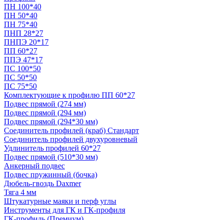
ПН 100*40
ПН 50*40
ПН 75*40
ПНП 28*27
ПНПЭ 20*17
ПП 60*27
ППЭ 47*17
ПС 100*50
ПС 50*50
ПС 75*50
Комплектующие к профилю ПП 60*27
Подвес прямой (274 мм)
Подвес прямой (294 мм)
Подвес прямой (294*30 мм)
Соединитель профилей (краб) Стандарт
Соединитель профилей двухуровневый
Удлинитель профилей 60*27
Подвес прямой (510*30 мм)
Анкерный подвес
Подвес пружинный (бочка)
Дюбель-гвоздь Daxmer
Тяга 4 мм
Штукатурные маяки и перф углы
Инструменты для ГК и ГК-профиля
ГК-профиль (Премиум)