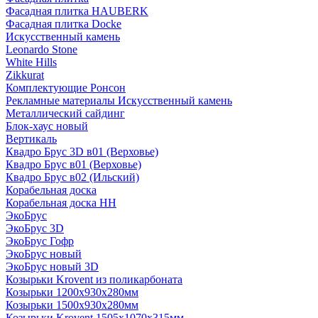
Фасадная плитка HAUBERK
Фасадная плитка Docke
Искусственный камень
Leonardo Stone
White Hills
Zikkurat
Комплектующие Ронсон
Рекламные материалы Искусственный камень
Металлический сайдинг
Блок-хаус новый
Вертикаль
Квадро Брус 3D в01 (Верховье)
Квадро Брус в01 (Верховье)
Квадро Брус в02 (Ильский)
Корабельная доска
Корабельная доска НН
ЭкоБрус
ЭкоБрус 3D
ЭкоБрус Гофр
ЭкоБрус новый
ЭкоБрус новый 3D
Козырьки Krovent из поликарбоната
Козырьки 1200х930х280мм
Козырьки 1500х930х280мм
Козырьки Krovent 1505х1070х315мм