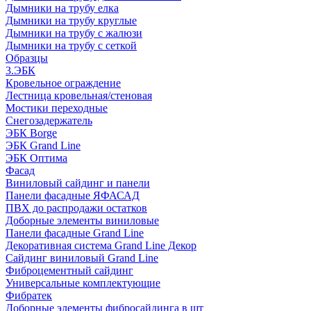
Дымники на трубу елка
Дымники на трубу круглые
Дымники на трубу с жалюзи
Дымники на трубу с сеткой
Образцы
3.ЭБК
Кровельное ограждение
Лестница кровельная/стеновая
Мостики переходные
Снегозадержатель
ЭБК Borge
ЭБК Grand Line
ЭБК Оптима
Фасад
Виниловый сайдинг и панели
Панели фасадные ЯФАСАД
ПВХ до распродажи остатков
Доборные элементы виниловые
Панели фасадные Grand Line
Декоративная система Grand Line Декор
Сайдинг виниловый Grand Line
Фиброцементный сайдинг
Универсальные комплектующие
Фибратек
Доборные элементы фибросайдинга в шт