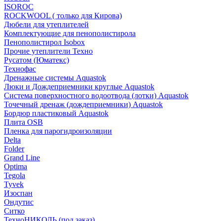
ISOROC
ROCKWOOL ( только для Кирова)
Дюбели для утеплителей
Комплектующие для пенополистирола
Пенополистирол Isobox
Прочие утеплители Техно
Русатом (Юматекс)
Технофас
Дренажные системы Aquastok
Люки и Дождеприемники круглые Aquastok
Система поверхностного водоотвода (лотки) Aquastok
Точечный дренаж (дождеприемники) Aquastok
Бордюр пластиковый Aquastok
Плита OSB
Пленка для парогидроизоляции
Delta
Folder
Grand Line
Optima
Tegola
Tyvek
Изоспан
Ондутис
Ситко
ТехноНИКОЛЬ (под заказ)