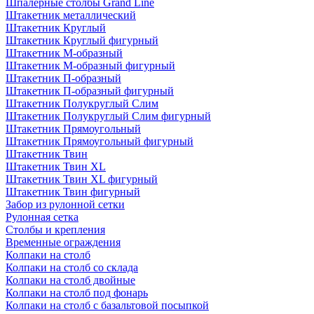
Шпалерные столбы Grand Line
Штакетник металлический
Штакетник Круглый
Штакетник Круглый фигурный
Штакетник М-образный
Штакетник М-образный фигурный
Штакетник П-образный
Штакетник П-образный фигурный
Штакетник Полукруглый Слим
Штакетник Полукруглый Слим фигурный
Штакетник Прямоугольный
Штакетник Прямоугольный фигурный
Штакетник Твин
Штакетник Твин XL
Штакетник Твин XL фигурный
Штакетник Твин фигурный
Забор из рулонной сетки
Рулонная сетка
Столбы и крепления
Временные ограждения
Колпаки на столб
Колпаки на столб со склада
Колпаки на столб двoйные
Колпаки на столб под фонарь
Колпаки на столб с базальтовой посыпкой