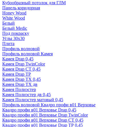
Кубообразный потолок для ГЛМ
Панель коридорная
Honey Wood
White Wood
Белый
Белый Medic
Под покраску
Углы 30х30
Плита
Профиль волновой
Профиль волновой Камея
Камея Drap 0,45
Камея Drap TwinColor
Камея Drap СТ 0,45
Камея Drap ТР
Камея Drap ТХ 0,45
Камея Drap ТХ дв
Камея Полиэстер
Камея Полиэстер дв 0,45
Камея Полиэстер матовый 0,45
Профиль волновой Квадро профи в01 Верховье
Квадро профи в01 Верховье Drap 0,45
Квадро профи в01 Верховье Drap TwinColor
Квадро профи в01 Верховье Drap СТ 0,45
Квадро профи в01 Верховье Drap ТР 0,45