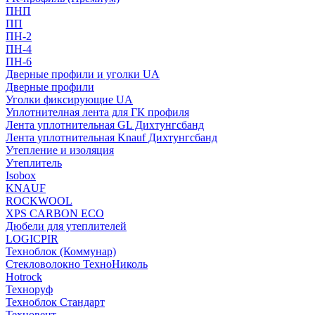
ПНП
ПП
ПН-2
ПН-4
ПН-6
Дверные профили и уголки UA
Дверные профили
Уголки фиксирующие UA
Уплотнителная лента для ГК профиля
Лента уплотнительная GL Дихтунгсбанд
Лента уплотнительная Knauf Дихтунгсбанд
Утепление и изоляция
Утеплитель
Isobox
KNAUF
ROCKWOOL
XPS CARBON ECO
Дюбели для утеплителей
LOGICPIR
Техноблок (Коммунар)
Стекловолокно ТехноНиколь
Hotrock
Технoруф
Техноблок Стандарт
Техновент