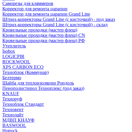
Саморезы для кляммеров
Корректор для ремонта царапин
Корректор для ремонта царапин Grand Line
Штрих-корректоры Grand Line (с кисточкой) - под заказ
Штрих-корректоры Grand Line (с кисточкой) - склад
Кровельные проходки (мастер флеш)
Кровельные проходки (мастер флеш) CN
Кровельные проходки (мастер флеш) РФ
Утеплитель
Isobox
LOGICPIR
ROCKWOOL
XPS CARBON ECO
Техноблок (Коммунар)
Белтермо
Шайба для теплоизоляции Рондоль
Пенополистирол Техноплекс (под заказ)
KNАUF
Технoруф
Техноблок Стандарт
Техновент
Технолайт
МДВП КНАУФ
BASWOOL
Hotrock