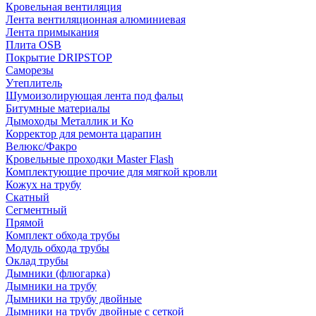
Кровельная вентиляция
Лента вентиляционная алюминиевая
Лента примыкания
Плита OSB
Покрытие DRIPSTOP
Саморезы
Утеплитель
Шумоизолирующая лента под фальц
Битумные материалы
Дымоходы Металлик и Ко
Корректор для ремонта царапин
Велюкс/Факро
Кровельные проходки Master Flash
Комплектующие прочие для мягкой кровли
Кожух на трубу
Скатный
Сегментный
Прямой
Комплект обхода трубы
Модуль обхода трубы
Оклад трубы
Дымники (флюгарка)
Дымники на трубу
Дымники на трубу двoйные
Дымники на трубу двoйные с сеткой