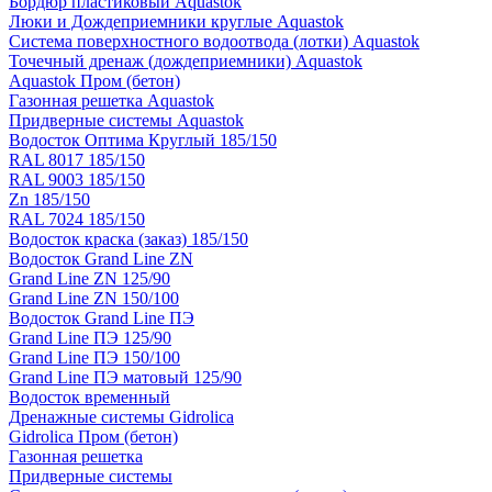
Бордюр пластиковый Aquastok
Люки и Дождеприемники круглые Aquastok
Система поверхностного водоотвода (лотки) Aquastok
Точечный дренаж (дождеприемники) Aquastok
Aquastok Пром (бетон)
Газонная решетка Aquastok
Придверные системы Aquastok
Водосток Оптима Круглый 185/150
RAL 8017 185/150
RAL 9003 185/150
Zn 185/150
RAL 7024 185/150
Водосток краска (заказ) 185/150
Водосток Grand Line ZN
Grand Line ZN 125/90
Grand Line ZN 150/100
Водосток Grand Line ПЭ
Grand Line ПЭ 125/90
Grand Line ПЭ 150/100
Grand Line ПЭ матовый 125/90
Водосток временный
Дренажные системы Gidrolica
Gidrolica Пром (бетон)
Газонная решетка
Придверные системы