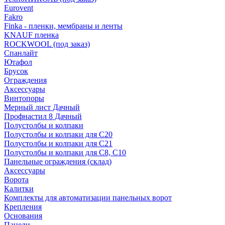
Eurovent
Fakro
Finka - пленки, мембраны и ленты
KNAUF пленка
ROCKWOOL (под заказ)
Спанлайт
Ютафол
Брусок
Ограждения
Аксессуары
Винтопоры
Мерный лист Дачный
Профнастил 8 Дачный
Полустолбы и колпаки
Полустолбы и колпаки для С20
Полустолбы и колпаки для С21
Полустолбы и колпаки для С8, С10
Панельные ограждения (склад)
Аксессуары
Ворота
Калитки
Комплекты для автоматизации панельных ворот
Крепления
Основания
Панели