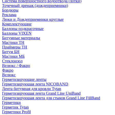
Система поверхностного водоотвода (лотки)
Точечный дренаж (дождеприемники)
Бордюры
Рекламa
Люки и Дождеприемники круглые
Комплектующие
Баллоны подкрасочные
Баллоны VIXEN
Битумные материалы
Мастики ТН
Праймеры ТН
Битум БН
Мастики МБ
Стеклоизол
Велюкс / Факро
Факро
Велюкс
Герметизирующие ленты
Герметизирующая лента NICOBAND
Лента битумная для кровли Tytan
Герметизирующая лента Grand Line UniBand
Герметизирующая лента для стыков Grand Line FillBand
Герметики
Герметик Tytan
Герметики Profil