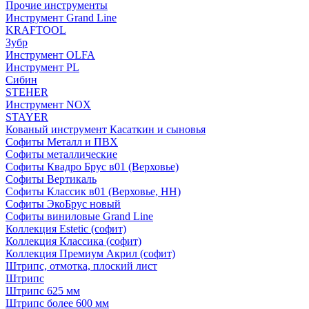
Прочие инструменты
Инструмент Grand Line
KRAFTOOL
Зубр
Инструмент OLFA
Инструмент PL
Сибин
STEHER
Инструмент NOX
STAYER
Кованый инструмент Касаткин и сыновья
Софиты Металл и ПВХ
Софиты металлические
Софиты Квадро Брус в01 (Верховье)
Софиты Вертикаль
Софиты Классик в01 (Верховье, НН)
Софиты ЭкоБрус новый
Софиты виниловые Grand Line
Коллекция Estetic (софит)
Коллекция Классика (софит)
Коллекция Премиум Акрил (софит)
Штрипс, отмотка, плоский лист
Штрипс
Штрипс 625 мм
Штрипс более 600 мм