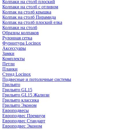
Колпаки на столб плоский
Колпаки на столб с отливом
Колпак на столб крышка
Колпак на столб Пирамида
Колпак на столб плоский елка
Колпаки на столб
Образцы колпаков
Рулонная сетка
Фурнитура Locinox
Аксессуары
Замки
Комплекты
Петли
Планки
Стенд Locinox
Подвесные и потолочные системы
Грильято
Грильято GL15
Грильято GL15 Жалюзи
Грильято классика
Грильято Эконом
Европодвесы
Европодвес Премиум
Европодвес Стандарт
Европодвес Эконом