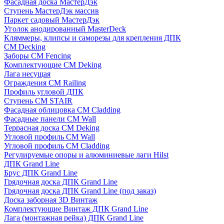
Фасадная доска МастерДэк
Ступень МастерДэк массив
Паркет садовый МастерДэк
Уголок анодированный MasterDeck
Кляммеры, клипсы и саморезы для крепления ДПК
CM Decking
Заборы CM Fencing
Комплектующие CM Deking
Лага несущая
Ограждения CM Railing
Профиль угловой ДПК
Ступень CM STAIR
Фасадная облицовка CM Cladding
Фасадные панели CM Wall
Террасная доска CM Deking
Угловой профиль CM Wall
Угловой профиль CM Cladding
Регулируемые опоры и алюминиевые лаги Hilst
ДПК Grand Line
Брус ДПК Grand Line
Грядочная доска ДПК Grand Line
Грядочная доска ДПК Grand Line (под заказ)
Доска заборная 3D Винтаж
Комплектующие Винтаж ДПК Grand Line
Лага (монтажная рейка) ДПК Grand Line