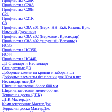
Профнастил С20R
Профнастил С20А
Профнастил С20В
C21
Профнастил С21R
C8
Профнастил С8A в01 (Верх, НН, Екб, Казань, Врн,
Ильский,Дружный)
Профнастил С8A в02 (Верховье , Краснодар)
Профнастил С8A в02 фигурный (Верховье)
HС35
Профнастил HC35R
НС44
Профнастил НС44R
ДЭ Стандарт и Нестандарт
Стандартные ДЭ
Доборные элементы кровли и забора в шт
Доборные элементы без пленки для Юга в шт
Нестандартные ДЭ
Ширина заготовки более 600 мм
Ширина заготовки менее 600 мм
Террасная доска (ДПК)
ДПК МастерДэк
Комплектующие МастерДэк
Террасная доска МастерДэк