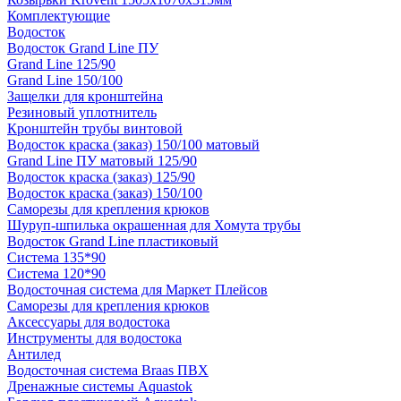
Комплектующие
Водосток
Водосток Grand Line ПУ
Grand Line 125/90
Grand Line 150/100
Защелки для кронштейна
Резиновый уплотнитель
Кронштейн трубы винтовой
Водосток краска (заказ) 150/100 матовый
Grand Line ПУ матовый 125/90
Водосток краска (заказ) 125/90
Водосток краска (заказ) 150/100
Саморезы для крепления крюков
Шуруп-шпилька окрашенная для Хомута трубы
Водосток Grand Line пластиковый
Система 135*90
Система 120*90
Водосточная система для Маркет Плейсов
Саморезы для крепления крюков
Аксессуары для водостока
Инструменты для водостока
Антилед
Водосточная система Braas ПВХ
Дренажные системы Aquastok