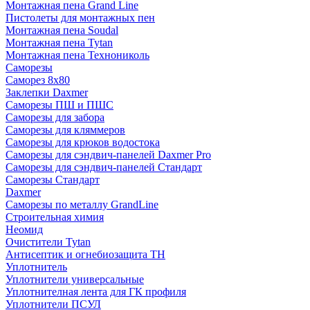
Монтажная пена Grand Linе
Пистолеты для монтажных пен
Монтажная пена Soudal
Монтажная пена Tytan
Монтажная пена Технониколь
Саморезы
Саморез 8х80
Заклепки Daxmer
Саморезы ПШ и ПШС
Саморезы для забора
Саморезы для кляммеров
Саморезы для крюков водостока
Саморезы для сэндвич-панелей Daxmer Pro
Саморезы для сэндвич-панелей Стандарт
Саморезы Стандарт
Daxmer
Саморезы по металлу GrandLine
Строительная химия
Неомид
Очистители Tytan
Антисептик и огнебиозащита ТН
Уплотнитель
Уплотнители универсальные
Уплотнителная лента для ГК профиля
Уплотнители ПСУЛ