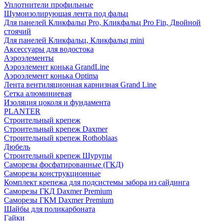
Уплотнители профильные
Шумоизолирующая лента под фальц
Для панелей Кликфальц Pro, Кликфальц Pro Fin, Двойной
стоячий
Для панелей Кликфальц, Кликфальц mini
Аксессуары для водостока
Аэроэлементы
Аэроэлемент конька GrandLine
Аэроэлемент конька Optima
Лента вентиляционная карнизная Grand Line
Сетка алюминиевая
Изоляция цоколя и фундамента
PLANTER
Строительный крепеж
Строительный крепеж Daxmer
Строительный крепеж Rothoblaas
Дюбель
Строительный крепеж Шурупы
Саморeзы фосфатированные (ГКД)
Саморезы конструкционные
Комплект крепежа для подсистемы забора из сайдинга
Саморезы ГКД Daxmer Premium
Саморезы ГКМ Daxmer Premium
Шайбы для поликарбоната
Гайки