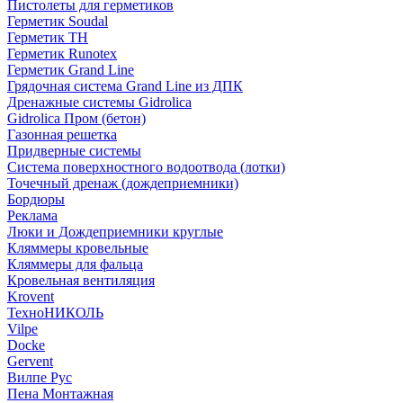
Пистолеты для герметиков
Герметик Soudal
Герметик ТН
Герметик Runotex
Герметик Grand Line
Грядочная система Grand Line из ДПК
Дренажные системы Gidrolica
Gidrolica Пром (бетон)
Газонная решетка
Придверные системы
Система поверхностного водоотвода (лотки)
Точечный дренаж (дождеприемники)
Бордюры
Рекламa
Люки и Дождеприемники круглые
Кляммеры кровельные
Кляммеры для фальца
Кровельная вентиляция
Krovent
ТехноНИКОЛЬ
Vilpe
Docke
Gervent
Вилпе Рус
Пена Монтажнaя