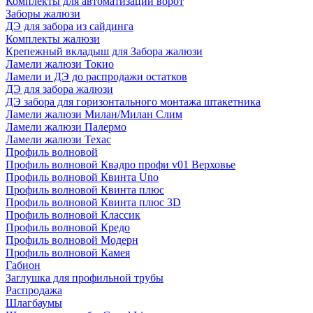
Комплекты для автоматизации ворот
Заборы жалюзи
ДЭ для забора из сайдинга
Комплекты жалюзи
Крепежный вкладыш для Забора жалюзи
Ламели жалюзи Токио
Ламели и ДЭ до распродажи остатков
ДЭ для забора жалюзи
ДЭ забора для горизонтального монтажа штакетника
Ламели жалюзи Милан/Милан Слим
Ламели жалюзи Палермо
Ламели жалюзи Техас
Профиль волновой
Профиль волновой Квадро профи v01 Верховье
Профиль волновой Квинта Uno
Профиль волновой Квинта плюс
Профиль волновой Квинта плюс 3D
Профиль волновой Классик
Профиль волновой Кредо
Профиль волновой Модерн
Профиль волновой Камея
Габион
Заглушка для профильной трубы
Распродажа
Шлагбаумы