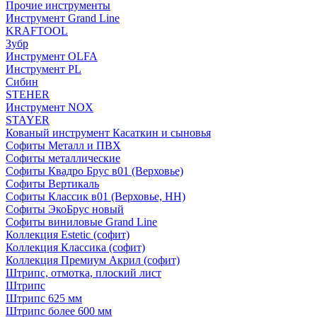
Прочие инструменты
Инструмент Grand Line
KRAFTOOL
Зубр
Инструмент OLFA
Инструмент PL
Сибин
STEHER
Инструмент NOX
STAYER
Кованый инструмент Касаткин и сыновья
Софиты Металл и ПВХ
Софиты металлические
Софиты Квадро Брус в01 (Верховье)
Софиты Вертикаль
Софиты Классик в01 (Верховье, НН)
Софиты ЭкоБрус новый
Софиты виниловые Grand Line
Коллекция Estetic (софит)
Коллекция Классика (софит)
Коллекция Премиум Акрил (софит)
Штрипс, отмотка, плоский лист
Штрипс
Штрипс 625 мм
Штрипс более 600 мм