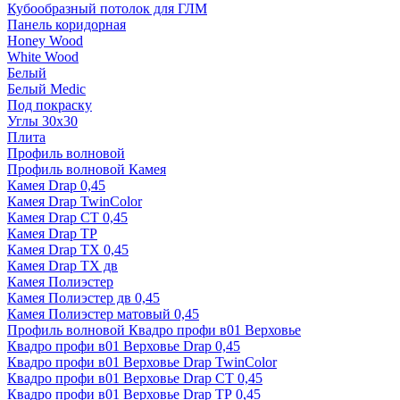
Кубообразный потолок для ГЛМ
Панель коридорная
Honey Wood
White Wood
Белый
Белый Medic
Под покраску
Углы 30х30
Плита
Профиль волновой
Профиль волновой Камея
Камея Drap 0,45
Камея Drap TwinColor
Камея Drap СТ 0,45
Камея Drap ТР
Камея Drap ТХ 0,45
Камея Drap ТХ дв
Камея Полиэстер
Камея Полиэстер дв 0,45
Камея Полиэстер матовый 0,45
Профиль волновой Квадро профи в01 Верховье
Квадро профи в01 Верховье Drap 0,45
Квадро профи в01 Верховье Drap TwinColor
Квадро профи в01 Верховье Drap СТ 0,45
Квадро профи в01 Верховье Drap ТР 0,45