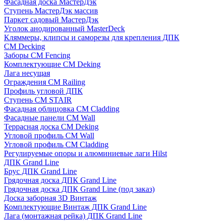
Фасадная доска МастерДэк
Ступень МастерДэк массив
Паркет садовый МастерДэк
Уголок анодированный MasterDeck
Кляммеры, клипсы и саморезы для крепления ДПК
CM Decking
Заборы CM Fencing
Комплектующие CM Deking
Лага несущая
Ограждения CM Railing
Профиль угловой ДПК
Ступень CM STAIR
Фасадная облицовка CM Cladding
Фасадные панели CM Wall
Террасная доска CM Deking
Угловой профиль CM Wall
Угловой профиль CM Cladding
Регулируемые опоры и алюминиевые лаги Hilst
ДПК Grand Line
Брус ДПК Grand Line
Грядочная доска ДПК Grand Line
Грядочная доска ДПК Grand Line (под заказ)
Доска заборная 3D Винтаж
Комплектующие Винтаж ДПК Grand Line
Лага (монтажная рейка) ДПК Grand Line