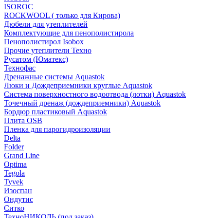
ISOROC
ROCKWOOL ( только для Кирова)
Дюбели для утеплителей
Комплектующие для пенополистирола
Пенополистирол Isobox
Прочие утеплители Техно
Русатом (Юматекс)
Технофас
Дренажные системы Aquastok
Люки и Дождеприемники круглые Aquastok
Система поверхностного водоотвода (лотки) Aquastok
Точечный дренаж (дождеприемники) Aquastok
Бордюр пластиковый Aquastok
Плита OSB
Пленка для парогидроизоляции
Delta
Folder
Grand Line
Optima
Tegola
Tyvek
Изоспан
Ондутис
Ситко
ТехноНИКОЛЬ (под заказ)