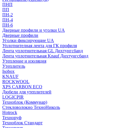
ПНП
ПП
ПН-2
ПН-4
ПН-6
Дверные профили и уголки UA
Дверные профили
Уголки фиксирующие UA
Уплотнителная лента для ГК профиля
Лента уплотнительная GL Дихтунгсбанд
Лента уплотнительная Knauf Дихтунгсбанд
Утепление и изоляция
Утеплитель
Isobox
KNAUF
ROCKWOOL
XPS CARBON ECO
Дюбели для утеплителей
LOGICPIR
Техноблок (Коммунар)
Стекловолокно ТехноНиколь
Hotrock
Технoруф
Техноблок Стандарт
Техновент