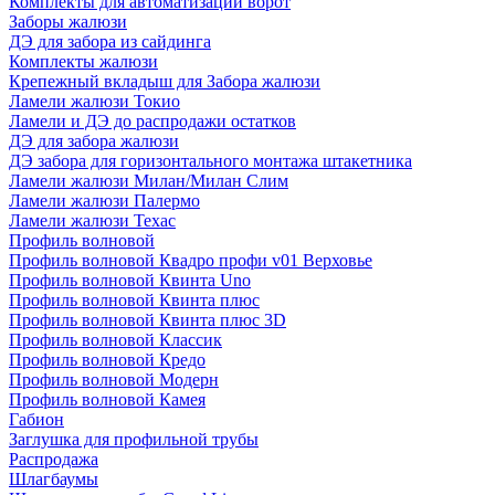
Комплекты для автоматизации ворот
Заборы жалюзи
ДЭ для забора из сайдинга
Комплекты жалюзи
Крепежный вкладыш для Забора жалюзи
Ламели жалюзи Токио
Ламели и ДЭ до распродажи остатков
ДЭ для забора жалюзи
ДЭ забора для горизонтального монтажа штакетника
Ламели жалюзи Милан/Милан Слим
Ламели жалюзи Палермо
Ламели жалюзи Техас
Профиль волновой
Профиль волновой Квадро профи v01 Верховье
Профиль волновой Квинта Uno
Профиль волновой Квинта плюс
Профиль волновой Квинта плюс 3D
Профиль волновой Классик
Профиль волновой Кредо
Профиль волновой Модерн
Профиль волновой Камея
Габион
Заглушка для профильной трубы
Распродажа
Шлагбаумы