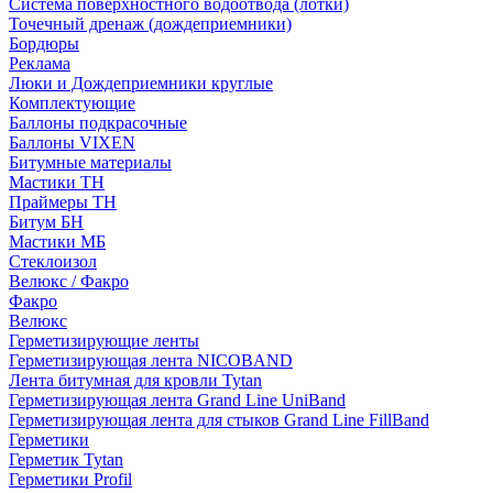
Система поверхностного водоотвода (лотки)
Точечный дренаж (дождеприемники)
Бордюры
Рекламa
Люки и Дождеприемники круглые
Комплектующие
Баллоны подкрасочные
Баллоны VIXEN
Битумные материалы
Мастики ТН
Праймеры ТН
Битум БН
Мастики МБ
Стеклоизол
Велюкс / Факро
Факро
Велюкс
Герметизирующие ленты
Герметизирующая лента NICOBAND
Лента битумная для кровли Tytan
Герметизирующая лента Grand Line UniBand
Герметизирующая лента для стыков Grand Line FillBand
Герметики
Герметик Tytan
Герметики Profil