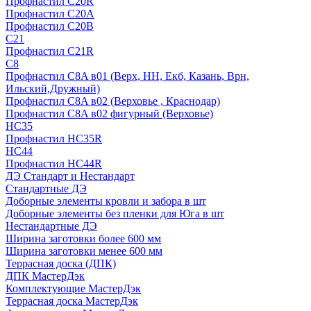
Профнастил С20R
Профнастил С20А
Профнастил С20В
C21
Профнастил С21R
C8
Профнастил С8A в01 (Верх, НН, Екб, Казань, Врн,
Ильский,Дружный)
Профнастил С8A в02 (Верховье , Краснодар)
Профнастил С8A в02 фигурный (Верховье)
HС35
Профнастил HC35R
НС44
Профнастил НС44R
ДЭ Стандарт и Нестандарт
Стандартные ДЭ
Доборные элементы кровли и забора в шт
Доборные элементы без пленки для Юга в шт
Нестандартные ДЭ
Ширина заготовки более 600 мм
Ширина заготовки менее 600 мм
Террасная доска (ДПК)
ДПК МастерДэк
Комплектующие МастерДэк
Террасная доска МастерДэк