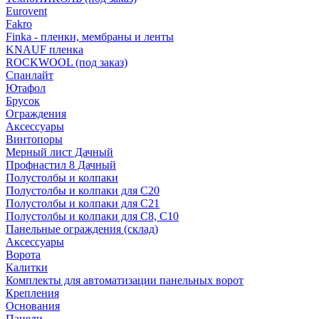
Eurovent
Fakro
Finka - пленки, мембраны и ленты
KNAUF пленка
ROCKWOOL (под заказ)
Спанлайт
Ютафол
Брусок
Ограждения
Аксессуары
Винтопоры
Мерный лист Дачный
Профнастил 8 Дачный
Полустолбы и колпаки
Полустолбы и колпаки для С20
Полустолбы и колпаки для С21
Полустолбы и колпаки для С8, С10
Панельные ограждения (склад)
Аксессуары
Ворота
Калитки
Комплекты для автоматизации панельных ворот
Крепления
Основания
Панели