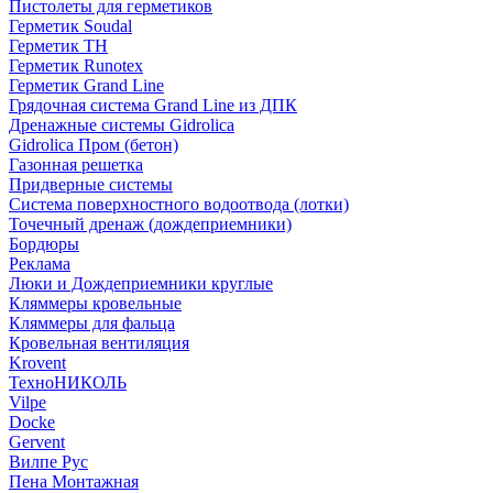
Пистолеты для герметиков
Герметик Soudal
Герметик ТН
Герметик Runotex
Герметик Grand Line
Грядочная система Grand Line из ДПК
Дренажные системы Gidrolica
Gidrolica Пром (бетон)
Газонная решетка
Придверные системы
Система поверхностного водоотвода (лотки)
Точечный дренаж (дождеприемники)
Бордюры
Рекламa
Люки и Дождеприемники круглые
Кляммеры кровельные
Кляммеры для фальца
Кровельная вентиляция
Krovent
ТехноНИКОЛЬ
Vilpe
Docke
Gervent
Вилпе Рус
Пена Монтажнaя