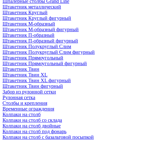
Шпалерные столбы Grand Line
Штакетник металлический
Штакетник Круглый
Штакетник Круглый фигурный
Штакетник М-образный
Штакетник М-образный фигурный
Штакетник П-образный
Штакетник П-образный фигурный
Штакетник Полукруглый Слим
Штакетник Полукруглый Слим фигурный
Штакетник Прямоугольный
Штакетник Прямоугольный фигурный
Штакетник Твин
Штакетник Твин XL
Штакетник Твин XL фигурный
Штакетник Твин фигурный
Забор из рулонной сетки
Рулонная сетка
Столбы и крепления
Временные ограждения
Колпаки на столб
Колпаки на столб со склада
Колпаки на столб двoйные
Колпаки на столб под фонарь
Колпаки на столб с базальтовой посыпкой