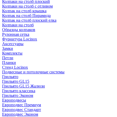
Колпаки на столб плоский
Колпаки на столб с отливом
Колпак на столб крышка
Колпак на столб Пирамида
Колпак на столб плоский елка
Колпаки на столб
Образцы колпаков
Рулонная сетка
Фурнитура Locinox
Аксессуары
Замки
Комплекты
Петли
Планки
Стенд Locinox
Подвесные и потолочные системы
Грильято
Грильято GL15
Грильято GL15 Жалюзи
Грильято классика
Грильято Эконом
Европодвесы
Европодвес Премиум
Европодвес Стандарт
Европодвес Эконом