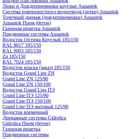
Бордюр пластиковый Aquastok
Люки и Дождеприемники круглые Aquastok
Система поверхностного водоотвода (лотки) Aquastok
Точечный дренаж (дождеприемники) Aquastok
Aquastok Пром (бетон)
Газонная решетка Aquastok
Придверные системы Aquastok
Водосток Оптима Круглый 185/150
RAL 8017 185/150
RAL 9003 185/150
Zn 185/150
RAL 7024 185/150
Водосток краска (заказ) 185/150
Водосток Grand Line ZN
Grand Line ZN 125/90
Grand Line ZN 150/100
Водосток Grand Line ПЭ
Grand Line ПЭ 125/90
Grand Line ПЭ 150/100
Grand Line ПЭ матовый 125/90
Водосток временный
Дренажные системы Gidrolica
Gidrolica Пром (бетон)
Газонная решетка
Придверные системы