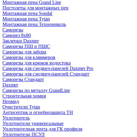
Монтажная пена Grand Linе
Пистолеты для монтажных пен
Монтажная пена Soudal
Монтажная пена Tytan
Монтажная пена Технониколь
Саморезы
Саморез 8х80
Заклепки Daxmer
Саморезы ПШ и ПШС
Саморезы для забора
Саморезы для кляммеров
Саморезы для крюков водостока
Саморезы для сэндвич-панелей Daxmer Pro
Саморезы для сэндвич-панелей Стандарт
Саморезы Стандарт
Daxmer
Саморезы по металлу GrandLine
Строительная химия
Неомид
Очистители Tytan
Антисептик и огнебиозащита ТН
Уплотнитель
Уплотнители универсальные
Уплотнителная лента для ГК профиля
Уплотнители ПСУЛ