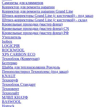
Саморезы для кляммеров
Корректор для ремонта царапин
Корректор для ремонта царапин Grand Line
Штрих-корректоры Grand Line (с кисточкой) - под заказ
Штрих-корректоры Grand Line (с кисточкой) - склад
Кровельные проходки (мастер флеш)
Кровельные проходки (мастер флеш) CN
Кровельные проходки (мастер флеш) РФ
Утеплитель
Isobox
LOGICPIR
ROCKWOOL
XPS CARBON ECO
Техноблок (Коммунар)
Белтермо
Шайба для теплоизоляции Рондоль
Пенополистирол Техноплекс (под заказ)
KNАUF
Технoруф
Техноблок Стандарт
Техновент
Технолайт
МДВП КНАУФ
BASWOOL
Hotrock