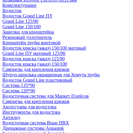
Комплектующие
Водосток
Водосток Grand Line ПУ
Grand Line 125/90
Grand Line 150/100
Защелки для кронштейна
Резиновый уплотнитель
Кронштейн трубы винтовой
Водосток краска (заказ) 150/100 матовый
Grand Line ПУ матовый 125/90
Водосток краска (заказ) 125/90
Водосток краска (заказ) 150/100
Саморезы для крепления крюков
Шуруп-шпилька окрашенная для Хомута трубы
Водосток Grand Line пластиковый
Система 135*90
Система 120*90
Водосточная система для Маркет Плейсов
Саморезы для крепления крюков
Аксессуары для водостока
Инструменты для водостока
Антилед
Водосточная система Braas ПВХ
Дренажные системы Aquastok