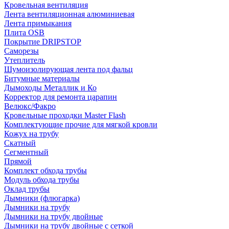
Кровельная вентиляция
Лента вентиляционная алюминиевая
Лента примыкания
Плита OSB
Покрытие DRIPSTOP
Саморезы
Утеплитель
Шумоизолирующая лента под фальц
Битумные материалы
Дымоходы Металлик и Ко
Корректор для ремонта царапин
Велюкс/Факро
Кровельные проходки Master Flash
Комплектующие прочие для мягкой кровли
Кожух на трубу
Скатный
Сегментный
Прямой
Комплект обхода трубы
Модуль обхода трубы
Оклад трубы
Дымники (флюгарка)
Дымники на трубу
Дымники на трубу двoйные
Дымники на трубу двoйные с сеткой