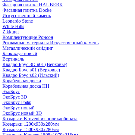
Фасадная плитка HAUBERK
Фасадная плитка Docke
Искусственный камень
Leonardo Stone
White Hills
Zikkurat
Комплектующие Ронсон
Рекламные материалы Искусственный камень
Металлический сайдинг
Блок-хаус новый
Вертикаль
Квадро Брус 3D в01 (Верховье)
Квадро Брус в01 (Верховье)
Квадро Брус в02 (Ильский)
Корабельная доска
Корабельная доска НН
ЭкоБрус
ЭкоБрус 3D
ЭкоБрус Гофр
ЭкоБрус новый
ЭкоБрус новый 3D
Козырьки Krovent из поликарбоната
Козырьки 1200х930х280мм
Козырьки 1500х930х280мм
Козырьки Krovent 1505х1070х315мм