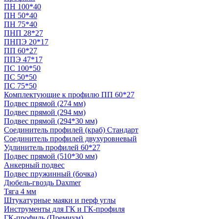
ПН 100*40
ПН 50*40
ПН 75*40
ПНП 28*27
ПНПЭ 20*17
ПП 60*27
ППЭ 47*17
ПС 100*50
ПС 50*50
ПС 75*50
Комплектующие к профилю ПП 60*27
Подвес прямой (274 мм)
Подвес прямой (294 мм)
Подвес прямой (294*30 мм)
Соединитель профилей (краб) Стандарт
Соединитель профилей двухуровневый
Удлинитель профилей 60*27
Подвес прямой (510*30 мм)
Анкерный подвес
Подвес пружинный (бочка)
Дюбель-гвоздь Daxmer
Тяга 4 мм
Штукатурные маяки и перф углы
Инструменты для ГК и ГК-профиля
ГК-профиль (Премиум)