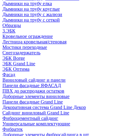
Дымники на трубу елка
Дымники на трубу круглые
Дымники на трубу с жалюзи
Дымники на трубу с сеткой
Образцы
3.ЭБК
Кровельное ограждение
Лестница кровельная/стеновая
Мостики переходные
Снегозадержатель
ЭБК Borge
ЭБК Grand Line
ЭБК Оптима
Фасад
Виниловый сайдинг и панели
Панели фасадные ЯФАСАД
ПВХ до распродажи остатков
Доборные элементы виниловые
Панели фасадные Grand Line
Декоративная система Grand Line Декор
Сайдинг виниловый Grand Line
Фиброцементный сайдинг
Универсальные комплектующие
Фибратек
Доборные элементы фибросайдинга в шт