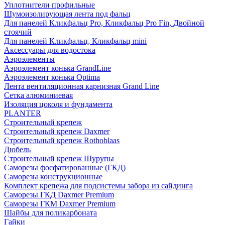
Уплотнители профильные
Шумоизолирующая лента под фальц
Для панелей Кликфальц Pro, Кликфальц Pro Fin, Двойной
стоячий
Для панелей Кликфальц, Кликфальц mini
Аксессуары для водостока
Аэроэлементы
Аэроэлемент конька GrandLine
Аэроэлемент конька Optima
Лента вентиляционная карнизная Grand Line
Сетка алюминиевая
Изоляция цоколя и фундамента
PLANTER
Строительный крепеж
Строительный крепеж Daxmer
Строительный крепеж Rothoblaas
Дюбель
Строительный крепеж Шурупы
Саморeзы фосфатированные (ГКД)
Саморезы конструкционные
Комплект крепежа для подсистемы забора из сайдинга
Саморезы ГКД Daxmer Premium
Саморезы ГКМ Daxmer Premium
Шайбы для поликарбоната
Гайки