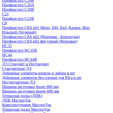
Профнастил С20R
Профнастил С20А
Профнастил С20В
C21
Профнастил С21R
C8
Профнастил С8A в01 (Верх, НН, Екб, Казань, Врн,
Ильский,Дружный)
Профнастил С8A в02 (Верховье , Краснодар)
Профнастил С8A в02 фигурный (Верховье)
HС35
Профнастил HC35R
НС44
Профнастил НС44R
ДЭ Стандарт и Нестандарт
Стандартные ДЭ
Доборные элементы кровли и забора в шт
Доборные элементы без пленки для Юга в шт
Нестандартные ДЭ
Ширина заготовки более 600 мм
Ширина заготовки менее 600 мм
Террасная доска (ДПК)
ДПК МастерДэк
Комплектующие МастерДэк
Террасная доска МастерДэк