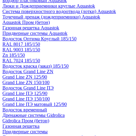
Бордюр пластиковый Aquastok
Люки и Дождеприемники круглые Aquastok
Система поверхностного водоотвода (лотки) Aquastok
Точечный дренаж (дождеприемники) Aquastok
Aquastok Пром (бетон)
Газонная решетка Aquastok
Придверные системы Aquastok
Водосток Оптима Круглый 185/150
RAL 8017 185/150
RAL 9003 185/150
Zn 185/150
RAL 7024 185/150
Водосток краска (заказ) 185/150
Водосток Grand Line ZN
Grand Line ZN 125/90
Grand Line ZN 150/100
Водосток Grand Line ПЭ
Grand Line ПЭ 125/90
Grand Line ПЭ 150/100
Grand Line ПЭ матовый 125/90
Водосток временный
Дренажные системы Gidrolica
Gidrolica Пром (бетон)
Газонная решетка
Придверные системы