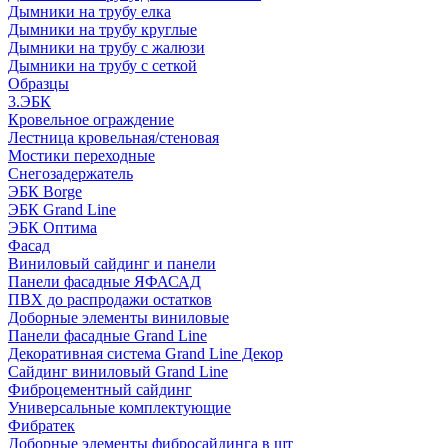
Дымники на трубу елка
Дымники на трубу круглые
Дымники на трубу с жалюзи
Дымники на трубу с сеткой
Образцы
3.ЭБК
Кровельное ограждение
Лестница кровельная/стеновая
Мостики переходные
Снегозадержатель
ЭБК Borge
ЭБК Grand Line
ЭБК Оптима
Фасад
Виниловый сайдинг и панели
Панели фасадные ЯФАСАД
ПВХ до распродажи остатков
Доборные элементы виниловые
Панели фасадные Grand Line
Декоративная система Grand Line Декор
Сайдинг виниловый Grand Line
Фиброцементный сайдинг
Универсальные комплектующие
Фибратек
Доборные элементы фибросайдинга в шт