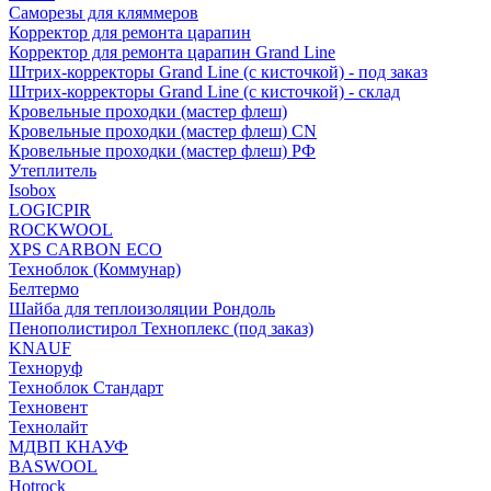
Саморезы для кляммеров
Корректор для ремонта царапин
Корректор для ремонта царапин Grand Line
Штрих-корректоры Grand Line (с кисточкой) - под заказ
Штрих-корректоры Grand Line (с кисточкой) - склад
Кровельные проходки (мастер флеш)
Кровельные проходки (мастер флеш) CN
Кровельные проходки (мастер флеш) РФ
Утеплитель
Isobox
LOGICPIR
ROCKWOOL
XPS CARBON ECO
Техноблок (Коммунар)
Белтермо
Шайба для теплоизоляции Рондоль
Пенополистирол Техноплекс (под заказ)
KNАUF
Технoруф
Техноблок Стандарт
Техновент
Технолайт
МДВП КНАУФ
BASWOOL
Hotrock