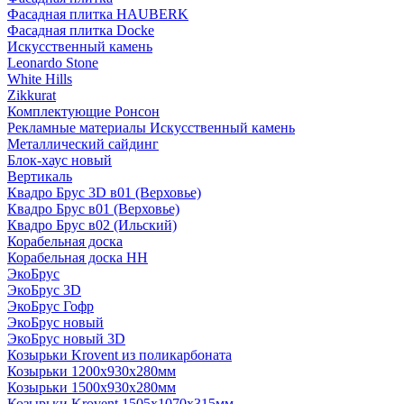
Фасадная плитка HAUBERK
Фасадная плитка Docke
Искусственный камень
Leonardo Stone
White Hills
Zikkurat
Комплектующие Ронсон
Рекламные материалы Искусственный камень
Металлический сайдинг
Блок-хаус новый
Вертикаль
Квадро Брус 3D в01 (Верховье)
Квадро Брус в01 (Верховье)
Квадро Брус в02 (Ильский)
Корабельная доска
Корабельная доска НН
ЭкоБрус
ЭкоБрус 3D
ЭкоБрус Гофр
ЭкоБрус новый
ЭкоБрус новый 3D
Козырьки Krovent из поликарбоната
Козырьки 1200х930х280мм
Козырьки 1500х930х280мм
Козырьки Krovent 1505х1070х315мм