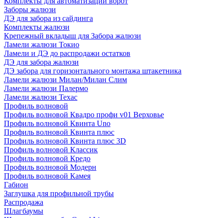
Комплекты для автоматизации ворот
Заборы жалюзи
ДЭ для забора из сайдинга
Комплекты жалюзи
Крепежный вкладыш для Забора жалюзи
Ламели жалюзи Токио
Ламели и ДЭ до распродажи остатков
ДЭ для забора жалюзи
ДЭ забора для горизонтального монтажа штакетника
Ламели жалюзи Милан/Милан Слим
Ламели жалюзи Палермо
Ламели жалюзи Техас
Профиль волновой
Профиль волновой Квадро профи v01 Верховье
Профиль волновой Квинта Uno
Профиль волновой Квинта плюс
Профиль волновой Квинта плюс 3D
Профиль волновой Классик
Профиль волновой Кредо
Профиль волновой Модерн
Профиль волновой Камея
Габион
Заглушка для профильной трубы
Распродажа
Шлагбаумы