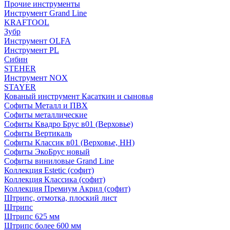
Прочие инструменты
Инструмент Grand Line
KRAFTOOL
Зубр
Инструмент OLFA
Инструмент PL
Сибин
STEHER
Инструмент NOX
STAYER
Кованый инструмент Касаткин и сыновья
Софиты Металл и ПВХ
Софиты металлические
Софиты Квадро Брус в01 (Верховье)
Софиты Вертикаль
Софиты Классик в01 (Верховье, НН)
Софиты ЭкоБрус новый
Софиты виниловые Grand Line
Коллекция Estetic (софит)
Коллекция Классика (софит)
Коллекция Премиум Акрил (софит)
Штрипс, отмотка, плоский лист
Штрипс
Штрипс 625 мм
Штрипс более 600 мм