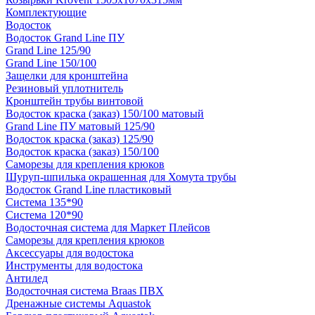
Комплектующие
Водосток
Водосток Grand Line ПУ
Grand Line 125/90
Grand Line 150/100
Защелки для кронштейна
Резиновый уплотнитель
Кронштейн трубы винтовой
Водосток краска (заказ) 150/100 матовый
Grand Line ПУ матовый 125/90
Водосток краска (заказ) 125/90
Водосток краска (заказ) 150/100
Саморезы для крепления крюков
Шуруп-шпилька окрашенная для Хомута трубы
Водосток Grand Line пластиковый
Система 135*90
Система 120*90
Водосточная система для Маркет Плейсов
Саморезы для крепления крюков
Аксессуары для водостока
Инструменты для водостока
Антилед
Водосточная система Braas ПВХ
Дренажные системы Aquastok