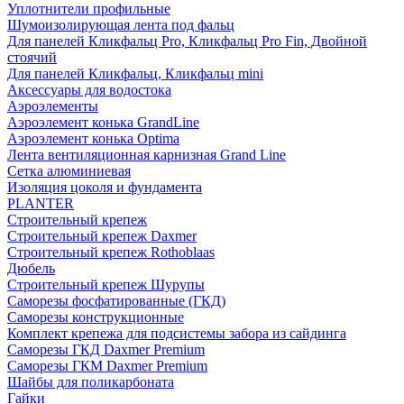
Уплотнители профильные
Шумоизолирующая лента под фальц
Для панелей Кликфальц Pro, Кликфальц Pro Fin, Двойной
стоячий
Для панелей Кликфальц, Кликфальц mini
Аксессуары для водостока
Аэроэлементы
Аэроэлемент конька GrandLine
Аэроэлемент конька Optima
Лента вентиляционная карнизная Grand Line
Сетка алюминиевая
Изоляция цоколя и фундамента
PLANTER
Строительный крепеж
Строительный крепеж Daxmer
Строительный крепеж Rothoblaas
Дюбель
Строительный крепеж Шурупы
Саморeзы фосфатированные (ГКД)
Саморезы конструкционные
Комплект крепежа для подсистемы забора из сайдинга
Саморезы ГКД Daxmer Premium
Саморезы ГКМ Daxmer Premium
Шайбы для поликарбоната
Гайки