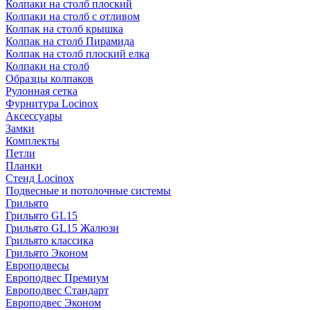
Колпаки на столб плоский
Колпаки на столб с отливом
Колпак на столб крышка
Колпак на столб Пирамида
Колпак на столб плоский елка
Колпаки на столб
Образцы колпаков
Рулонная сетка
Фурнитура Locinox
Аксессуары
Замки
Комплекты
Петли
Планки
Стенд Locinox
Подвесные и потолочные системы
Грильято
Грильято GL15
Грильято GL15 Жалюзи
Грильято классика
Грильято Эконом
Европодвесы
Европодвес Премиум
Европодвес Стандарт
Европодвес Эконом