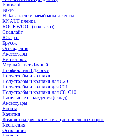
Eurovent
Fakro
Finka - пленки, мембраны и ленты
KNAUF пленка
ROCKWOOL (под заказ)
Спанлайт
Ютафол
Брусок
Ограждения
Аксессуары
Винтопоры
Мерный лист Дачный
Профнастил 8 Дачный
Полустолбы и колпаки
Полустолбы и колпаки для С20
Полустолбы и колпаки для С21
Полустолбы и колпаки для С8, С10
Панельные ограждения (склад)
Аксессуары
Ворота
Калитки
Комплекты для автоматизации панельных ворот
Крепления
Основания
Панели