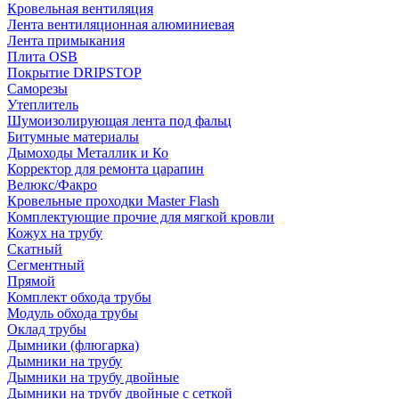
Кровельная вентиляция
Лента вентиляционная алюминиевая
Лента примыкания
Плита OSB
Покрытие DRIPSTOP
Саморезы
Утеплитель
Шумоизолирующая лента под фальц
Битумные материалы
Дымоходы Металлик и Ко
Корректор для ремонта царапин
Велюкс/Факро
Кровельные проходки Master Flash
Комплектующие прочие для мягкой кровли
Кожух на трубу
Скатный
Сегментный
Прямой
Комплект обхода трубы
Модуль обхода трубы
Оклад трубы
Дымники (флюгарка)
Дымники на трубу
Дымники на трубу двoйные
Дымники на трубу двoйные с сеткой