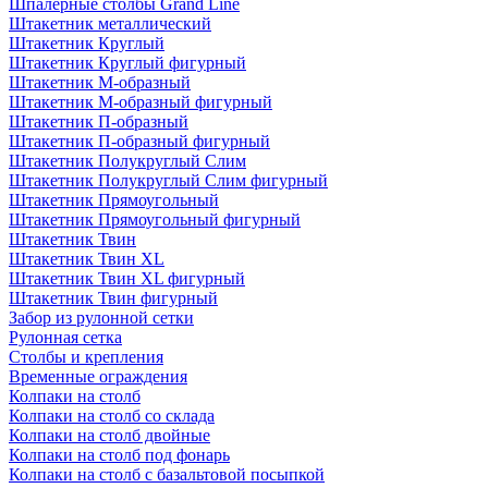
Шпалерные столбы Grand Line
Штакетник металлический
Штакетник Круглый
Штакетник Круглый фигурный
Штакетник М-образный
Штакетник М-образный фигурный
Штакетник П-образный
Штакетник П-образный фигурный
Штакетник Полукруглый Слим
Штакетник Полукруглый Слим фигурный
Штакетник Прямоугольный
Штакетник Прямоугольный фигурный
Штакетник Твин
Штакетник Твин XL
Штакетник Твин XL фигурный
Штакетник Твин фигурный
Забор из рулонной сетки
Рулонная сетка
Столбы и крепления
Временные ограждения
Колпаки на столб
Колпаки на столб со склада
Колпаки на столб двoйные
Колпаки на столб под фонарь
Колпаки на столб с базальтовой посыпкой