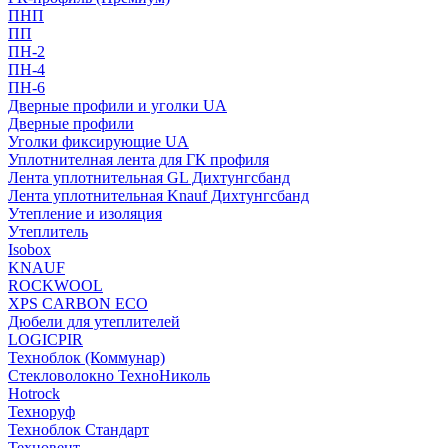
ПНП
ПП
ПН-2
ПН-4
ПН-6
Дверные профили и уголки UA
Дверные профили
Уголки фиксирующие UA
Уплотнителная лента для ГК профиля
Лента уплотнительная GL Дихтунгсбанд
Лента уплотнительная Knauf Дихтунгсбанд
Утепление и изоляция
Утеплитель
Isobox
KNAUF
ROCKWOOL
XPS CARBON ECO
Дюбели для утеплителей
LOGICPIR
Техноблок (Коммунар)
Стекловолокно ТехноНиколь
Hotrock
Технoруф
Техноблок Стандарт
Техновент