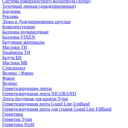
Система поверхностного водоотвода (лотки)
Точечный дренаж (дождеприемники)
Бордюры
Рекламa
Люки и Дождеприемники круглые
Комплектующие
Баллоны подкрасочные
Баллоны VIXEN
Битумные материалы
Мастики ТН
Праймеры ТН
Битум БН
Мастики МБ
Стеклоизол
Велюкс / Факро
Факро
Велюкс
Герметизирующие ленты
Герметизирующая лента NICOBAND
Лента битумная для кровли Tytan
Герметизирующая лента Grand Line UniBand
Герметизирующая лента для стыков Grand Line FillBand
Герметики
Герметик Tytan
Герметики Profil