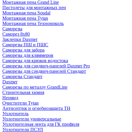
Монтажная пена Grand Linе
Пистолеты для монтажных пен
Монтажная пена Soudal
Монтажная пена Tytan
Монтажная пена Технониколь
Саморезы
Саморез 8х80
Заклепки Daxmer
Саморезы ПШ и ПШС
Саморезы для забора
Саморезы для кляммеров
Саморезы для крюков водостока
Саморезы для сэндвич-панелей Daxmer Pro
Саморезы для сэндвич-панелей Стандарт
Саморезы Стандарт
Daxmer
Саморезы по металлу GrandLine
Строительная химия
Неомид
Очистители Tytan
Антисептик и огнебиозащита ТН
Уплотнитель
Уплотнители универсальные
Уплотнителная лента для ГК профиля
Уплотнители ПСУЛ