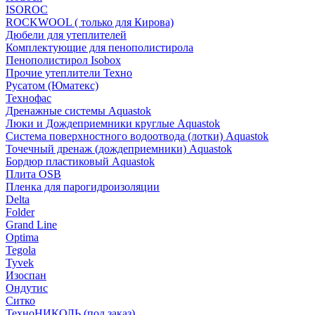
ISOROC
ROCKWOOL ( только для Кирова)
Дюбели для утеплителей
Комплектующие для пенополистирола
Пенополистирол Isobox
Прочие утеплители Техно
Русатом (Юматекс)
Технофас
Дренажные системы Aquastok
Люки и Дождеприемники круглые Aquastok
Система поверхностного водоотвода (лотки) Aquastok
Точечный дренаж (дождеприемники) Aquastok
Бордюр пластиковый Aquastok
Плита OSB
Пленка для парогидроизоляции
Delta
Folder
Grand Line
Optima
Tegola
Tyvek
Изоспан
Ондутис
Ситко
ТехноНИКОЛЬ (под заказ)