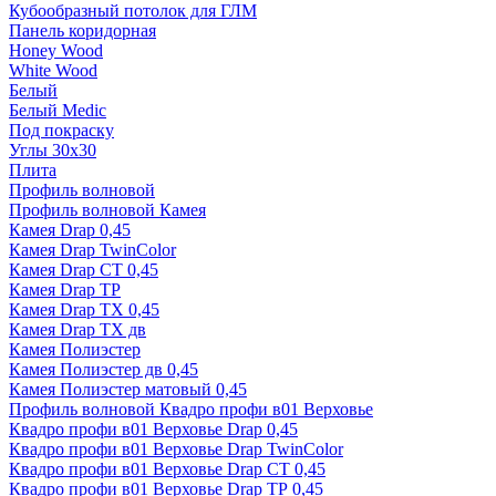
Кубообразный потолок для ГЛМ
Панель коридорная
Honey Wood
White Wood
Белый
Белый Medic
Под покраску
Углы 30х30
Плита
Профиль волновой
Профиль волновой Камея
Камея Drap 0,45
Камея Drap TwinColor
Камея Drap СТ 0,45
Камея Drap ТР
Камея Drap ТХ 0,45
Камея Drap ТХ дв
Камея Полиэстер
Камея Полиэстер дв 0,45
Камея Полиэстер матовый 0,45
Профиль волновой Квадро профи в01 Верховье
Квадро профи в01 Верховье Drap 0,45
Квадро профи в01 Верховье Drap TwinColor
Квадро профи в01 Верховье Drap СТ 0,45
Квадро профи в01 Верховье Drap ТР 0,45