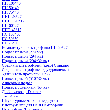
ПН 100*40
ПН 50*40
ПН 75*40
ПНП 28*27
ПНПЭ 20*17
ПП 60*27
ППЭ 47*17
ПС 100*50
ПС 50*50
ПС 75*50
Комплектующие к профилю ПП 60*27
Подвес прямой (274 мм)
Подвес прямой (294 мм)
Подвес прямой (294*30 мм)
Соединитель профилей (краб) Стандарт
Соединитель профилей двухуровневый
Удлинитель профилей 60*27
Подвес прямой (510*30 мм)
Анкерный подвес
Подвес пружинный (бочка)
Дюбель-гвоздь Daxmer
Тяга 4 мм
Штукатурные маяки и перф углы
Инструменты для ГК и ГК-профиля
ГК-профиль (Премиум)