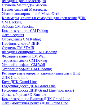
Фасадная доска МастерДэк
Ступень МастерДэк массив
Паркет садовый МастерДэк
Уголок анодированный MasterDeck
Кляммеры, клипсы и саморезы для крепления ДПК
CM Decking
Заборы CM Fencing
Комплектующие CM Deking
Лага несущая
Ограждения CM Railing
Профиль угловой ДПК
Ступень CM STAIR
Фасадная облицовка CM Cladding
Фасадные панели CM Wall
Террасная доска CM Deking
Угловой профиль CM Wall
Угловой профиль CM Cladding
Регулируемые опоры и алюминиевые лаги Hilst
ДПК Grand Line
Брус ДПК Grand Line
Грядочная доска ДПК Grand Line
Грядочная доска ДПК Grand Line (под заказ)
Доска заборная 3D Винтаж
Комплектующие Винтаж ДПК Grand Line
Лага (монтажная рейка) ДПК Grand Line