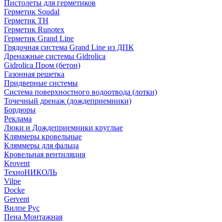
Пистолеты для герметиков
Герметик Soudal
Герметик ТН
Герметик Runotex
Герметик Grand Line
Грядочная система Grand Line из ДПК
Дренажные системы Gidrolica
Gidrolica Пром (бетон)
Газонная решетка
Придверные системы
Система поверхностного водоотвода (лотки)
Точечный дренаж (дождеприемники)
Бордюры
Рекламa
Люки и Дождеприемники круглые
Кляммеры кровельные
Кляммеры для фальца
Кровельная вентиляция
Krovent
ТехноНИКОЛЬ
Vilpe
Docke
Gervent
Вилпе Рус
Пена Монтажнaя