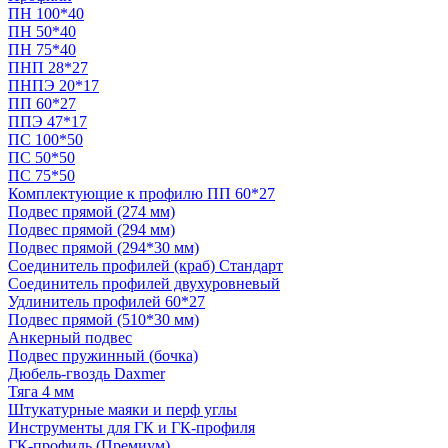
ПН 100*40
ПН 50*40
ПН 75*40
ПНП 28*27
ПНПЭ 20*17
ПП 60*27
ППЭ 47*17
ПС 100*50
ПС 50*50
ПС 75*50
Комплектующие к профилю ПП 60*27
Подвес прямой (274 мм)
Подвес прямой (294 мм)
Подвес прямой (294*30 мм)
Соединитель профилей (краб) Стандарт
Соединитель профилей двухуровневый
Удлинитель профилей 60*27
Подвес прямой (510*30 мм)
Анкерный подвес
Подвес пружинный (бочка)
Дюбель-гвоздь Daxmer
Тяга 4 мм
Штукатурные маяки и перф углы
Инструменты для ГК и ГК-профиля
ГК-профиль (Премиум)