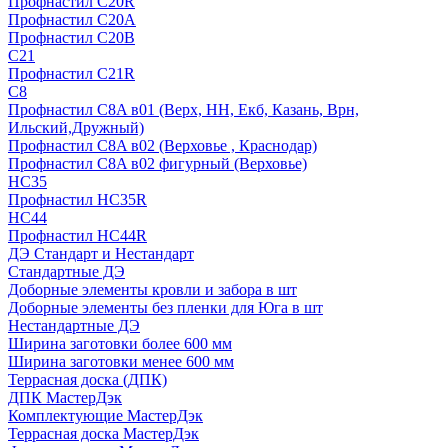
Профнастил С20R
Профнастил С20А
Профнастил С20В
C21
Профнастил С21R
C8
Профнастил С8A в01 (Верх, НН, Екб, Казань, Врн,
Ильский,Дружный)
Профнастил С8A в02 (Верховье , Краснодар)
Профнастил С8A в02 фигурный (Верховье)
HС35
Профнастил HC35R
НС44
Профнастил НС44R
ДЭ Стандарт и Нестандарт
Стандартные ДЭ
Доборные элементы кровли и забора в шт
Доборные элементы без пленки для Юга в шт
Нестандартные ДЭ
Ширина заготовки более 600 мм
Ширина заготовки менее 600 мм
Террасная доска (ДПК)
ДПК МастерДэк
Комплектующие МастерДэк
Террасная доска МастерДэк