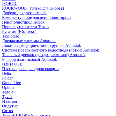
ISOROC
ROCKWOOL ( только для Кирова)
Дюбели для утеплителей
Комплектующие для пенополистирола
Пенополистирол Isobox
Прочие утеплители Техно
Русатом (Юматекс)
Технофас
Дренажные системы Aquastok
Люки и Дождеприемники круглые Aquastok
Система поверхностного водоотвода (лотки) Aquastok
Точечный дренаж (дождеприемники) Aquastok
Бордюр пластиковый Aquastok
Плита OSB
Пленка для парогидроизоляции
Delta
Folder
Grand Line
Optima
Tegola
Tyvek
Изоспан
Ондутис
Ситко
ТехноНИКОЛЬ (под заказ)