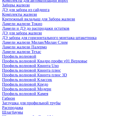
Комплекты для автоматизации ворот
Заборы жалюзи
ДЭ для забора из сайдинга
Комплекты жалюзи
Крепежный вкладыш для Забора жалюзи
Ламели жалюзи Токио
Ламели и ДЭ до распродажи остатков
ДЭ для забора жалюзи
ДЭ забора для горизонтального монтажа штакетника
Ламели жалюзи Милан/Милан Слим
Ламели жалюзи Палермо
Ламели жалюзи Техас
Профиль волновой
Профиль волновой Квадро профи v01 Верховье
Профиль волновой Квинта Uno
Профиль волновой Квинта плюс
Профиль волновой Квинта плюс 3D
Профиль волновой Классик
Профиль волновой Кредо
Профиль волновой Модерн
Профиль волновой Камея
Габион
Заглушка для профильной трубы
Распродажа
Шлагбаумы