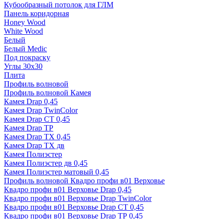
Кубообразный потолок для ГЛМ
Панель коридорная
Honey Wood
White Wood
Белый
Белый Medic
Под покраску
Углы 30х30
Плита
Профиль волновой
Профиль волновой Камея
Камея Drap 0,45
Камея Drap TwinColor
Камея Drap СТ 0,45
Камея Drap ТР
Камея Drap ТХ 0,45
Камея Drap ТХ дв
Камея Полиэстер
Камея Полиэстер дв 0,45
Камея Полиэстер матовый 0,45
Профиль волновой Квадро профи в01 Верховье
Квадро профи в01 Верховье Drap 0,45
Квадро профи в01 Верховье Drap TwinColor
Квадро профи в01 Верховье Drap СТ 0,45
Квадро профи в01 Верховье Drap ТР 0,45