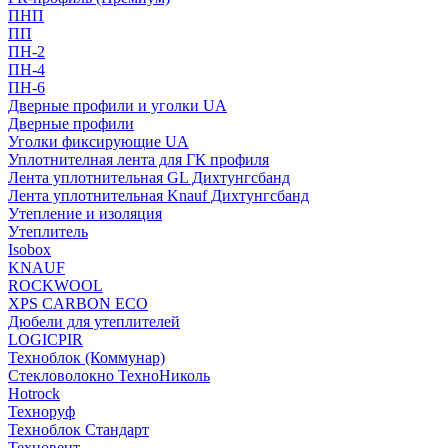
ПНП
ПП
ПН-2
ПН-4
ПН-6
Дверные профили и уголки UA
Дверные профили
Уголки фиксирующие UA
Уплотнителная лента для ГК профиля
Лента уплотнительная GL Дихтунгсбанд
Лента уплотнительная Knauf Дихтунгсбанд
Утепление и изоляция
Утеплитель
Isobox
KNAUF
ROCKWOOL
XPS CARBON ECO
Дюбели для утеплителей
LOGICPIR
Техноблок (Коммунар)
Стекловолокно ТехноНиколь
Hotrock
Технoруф
Техноблок Стандарт
Техновент