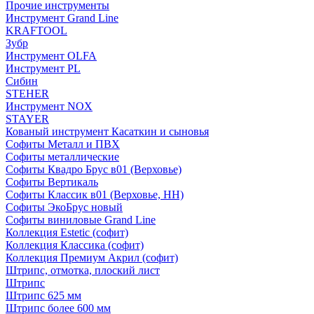
Прочие инструменты
Инструмент Grand Line
KRAFTOOL
Зубр
Инструмент OLFA
Инструмент PL
Сибин
STEHER
Инструмент NOX
STAYER
Кованый инструмент Касаткин и сыновья
Софиты Металл и ПВХ
Софиты металлические
Софиты Квадро Брус в01 (Верховье)
Софиты Вертикаль
Софиты Классик в01 (Верховье, НН)
Софиты ЭкоБрус новый
Софиты виниловые Grand Line
Коллекция Estetic (софит)
Коллекция Классика (софит)
Коллекция Премиум Акрил (софит)
Штрипс, отмотка, плоский лист
Штрипс
Штрипс 625 мм
Штрипс более 600 мм