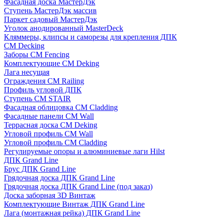
Фасадная доска МастерДэк
Ступень МастерДэк массив
Паркет садовый МастерДэк
Уголок анодированный MasterDeck
Кляммеры, клипсы и саморезы для крепления ДПК
CM Decking
Заборы CM Fencing
Комплектующие CM Deking
Лага несущая
Ограждения CM Railing
Профиль угловой ДПК
Ступень CM STAIR
Фасадная облицовка CM Cladding
Фасадные панели CM Wall
Террасная доска CM Deking
Угловой профиль CM Wall
Угловой профиль CM Cladding
Регулируемые опоры и алюминиевые лаги Hilst
ДПК Grand Line
Брус ДПК Grand Line
Грядочная доска ДПК Grand Line
Грядочная доска ДПК Grand Line (под заказ)
Доска заборная 3D Винтаж
Комплектующие Винтаж ДПК Grand Line
Лага (монтажная рейка) ДПК Grand Line