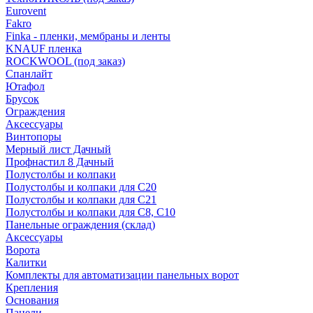
Eurovent
Fakro
Finka - пленки, мембраны и ленты
KNAUF пленка
ROCKWOOL (под заказ)
Спанлайт
Ютафол
Брусок
Ограждения
Аксессуары
Винтопоры
Мерный лист Дачный
Профнастил 8 Дачный
Полустолбы и колпаки
Полустолбы и колпаки для С20
Полустолбы и колпаки для С21
Полустолбы и колпаки для С8, С10
Панельные ограждения (склад)
Аксессуары
Ворота
Калитки
Комплекты для автоматизации панельных ворот
Крепления
Основания
Панели