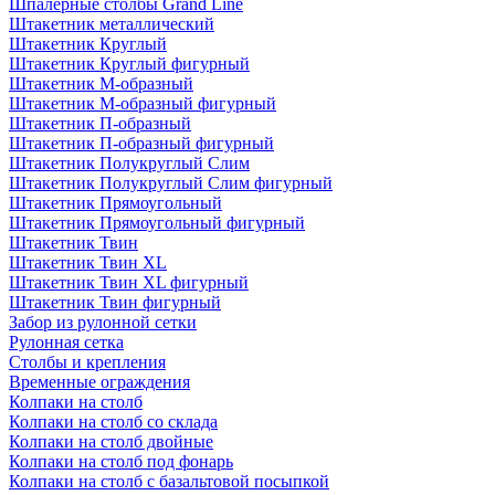
Шпалерные столбы Grand Line
Штакетник металлический
Штакетник Круглый
Штакетник Круглый фигурный
Штакетник М-образный
Штакетник М-образный фигурный
Штакетник П-образный
Штакетник П-образный фигурный
Штакетник Полукруглый Слим
Штакетник Полукруглый Слим фигурный
Штакетник Прямоугольный
Штакетник Прямоугольный фигурный
Штакетник Твин
Штакетник Твин XL
Штакетник Твин XL фигурный
Штакетник Твин фигурный
Забор из рулонной сетки
Рулонная сетка
Столбы и крепления
Временные ограждения
Колпаки на столб
Колпаки на столб со склада
Колпаки на столб двoйные
Колпаки на столб под фонарь
Колпаки на столб с базальтовой посыпкой