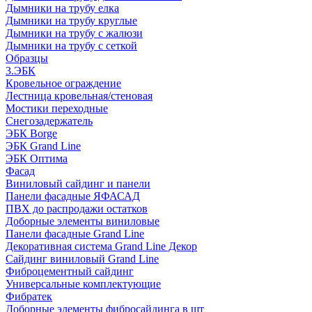
Дымники на трубу елка
Дымники на трубу круглые
Дымники на трубу с жалюзи
Дымники на трубу с сеткой
Образцы
3.ЭБК
Кровельное ограждение
Лестница кровельная/стеновая
Мостики переходные
Снегозадержатель
ЭБК Borge
ЭБК Grand Line
ЭБК Оптима
Фасад
Виниловый сайдинг и панели
Панели фасадные ЯФАСАД
ПВХ до распродажи остатков
Доборные элементы виниловые
Панели фасадные Grand Line
Декоративная система Grand Line Декор
Сайдинг виниловый Grand Line
Фиброцементный сайдинг
Универсальные комплектующие
Фибратек
Доборные элементы фибросайдинга в шт