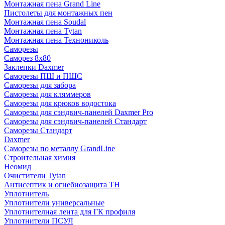
Монтажная пена Grand Linе
Пистолеты для монтажных пен
Монтажная пена Soudal
Монтажная пена Tytan
Монтажная пена Технониколь
Саморезы
Саморез 8х80
Заклепки Daxmer
Саморезы ПШ и ПШС
Саморезы для забора
Саморезы для кляммеров
Саморезы для крюков водостока
Саморезы для сэндвич-панелей Daxmer Pro
Саморезы для сэндвич-панелей Стандарт
Саморезы Стандарт
Daxmer
Саморезы по металлу GrandLine
Строительная химия
Неомид
Очистители Tytan
Антисептик и огнебиозащита ТН
Уплотнитель
Уплотнители универсальные
Уплотнителная лента для ГК профиля
Уплотнители ПСУЛ