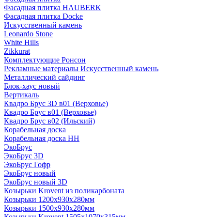
Фасадная плитка HAUBERK
Фасадная плитка Docke
Искусственный камень
Leonardo Stone
White Hills
Zikkurat
Комплектующие Ронсон
Рекламные материалы Искусственный камень
Металлический сайдинг
Блок-хаус новый
Вертикаль
Квадро Брус 3D в01 (Верховье)
Квадро Брус в01 (Верховье)
Квадро Брус в02 (Ильский)
Корабельная доска
Корабельная доска НН
ЭкоБрус
ЭкоБрус 3D
ЭкоБрус Гофр
ЭкоБрус новый
ЭкоБрус новый 3D
Козырьки Krovent из поликарбоната
Козырьки 1200х930х280мм
Козырьки 1500х930х280мм
Козырьки Krovent 1505х1070х315мм