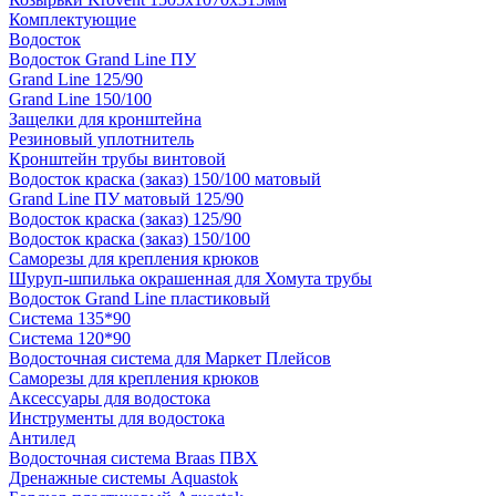
Комплектующие
Водосток
Водосток Grand Line ПУ
Grand Line 125/90
Grand Line 150/100
Защелки для кронштейна
Резиновый уплотнитель
Кронштейн трубы винтовой
Водосток краска (заказ) 150/100 матовый
Grand Line ПУ матовый 125/90
Водосток краска (заказ) 125/90
Водосток краска (заказ) 150/100
Саморезы для крепления крюков
Шуруп-шпилька окрашенная для Хомута трубы
Водосток Grand Line пластиковый
Система 135*90
Система 120*90
Водосточная система для Маркет Плейсов
Саморезы для крепления крюков
Аксессуары для водостока
Инструменты для водостока
Антилед
Водосточная система Braas ПВХ
Дренажные системы Aquastok