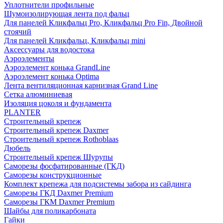
Уплотнители профильные
Шумоизолирующая лента под фальц
Для панелей Кликфальц Pro, Кликфальц Pro Fin, Двойной
стоячий
Для панелей Кликфальц, Кликфальц mini
Аксессуары для водостока
Аэроэлементы
Аэроэлемент конька GrandLine
Аэроэлемент конька Optima
Лента вентиляционная карнизная Grand Line
Сетка алюминиевая
Изоляция цоколя и фундамента
PLANTER
Строительный крепеж
Строительный крепеж Daxmer
Строительный крепеж Rothoblaas
Дюбель
Строительный крепеж Шурупы
Саморeзы фосфатированные (ГКД)
Саморезы конструкционные
Комплект крепежа для подсистемы забора из сайдинга
Саморезы ГКД Daxmer Premium
Саморезы ГКМ Daxmer Premium
Шайбы для поликарбоната
Гайки