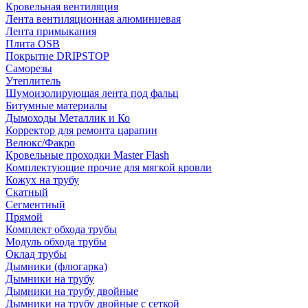
Кровельная вентиляция
Лента вентиляционная алюминиевая
Лента примыкания
Плита OSB
Покрытие DRIPSTOP
Саморезы
Утеплитель
Шумоизолирующая лента под фальц
Битумные материалы
Дымоходы Металлик и Ко
Корректор для ремонта царапин
Велюкс/Факро
Кровельные проходки Master Flash
Комплектующие прочие для мягкой кровли
Кожух на трубу
Скатный
Сегментный
Прямой
Комплект обхода трубы
Модуль обхода трубы
Оклад трубы
Дымники (флюгарка)
Дымники на трубу
Дымники на трубу двoйные
Дымники на трубу двoйные с сеткой