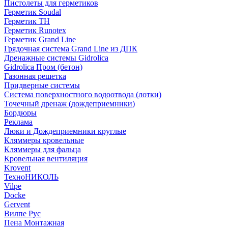
Пистолеты для герметиков
Герметик Soudal
Герметик ТН
Герметик Runotex
Герметик Grand Line
Грядочная система Grand Line из ДПК
Дренажные системы Gidrolica
Gidrolica Пром (бетон)
Газонная решетка
Придверные системы
Система поверхностного водоотвода (лотки)
Точечный дренаж (дождеприемники)
Бордюры
Рекламa
Люки и Дождеприемники круглые
Кляммеры кровельные
Кляммеры для фальца
Кровельная вентиляция
Krovent
ТехноНИКОЛЬ
Vilpe
Docke
Gervent
Вилпе Рус
Пена Монтажнaя