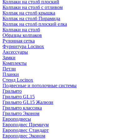
Колпаки на столб плоский
Колпаки на столб с отливом
Колпак на столб крышка
Колпак на столб Пирамида
Колпак на столб плоский елка
Колпаки на столб
Образцы колпаков
Рулонная сетка
Фурнитура Locinox
Аксессуары
Замки
Комплекты
Петли
Планки
Стенд Locinox
Подвесные и потолочные системы
Грильято
Грильято GL15
Грильято GL15 Жалюзи
Грильято классика
Грильято Эконом
Европодвесы
Европодвес Премиум
Европодвес Стандарт
Европодвес Эконом