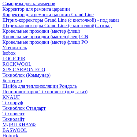
Саморезы для кляммеров
Корректор для ремонта царапин
Корректор для ремонта царапин Grand Line
Штрих-корректоры Grand Line (с кисточкой) - под заказ
Штрих-корректоры Grand Line (с кисточкой) - склад
Кровельные проходки (мастер флеш)
Кровельные проходки (мастер флеш) CN
Кровельные проходки (мастер флеш) РФ
Утеплитель
Isobox
LOGICPIR
ROCKWOOL
XPS CARBON ECO
Техноблок (Коммунар)
Белтермо
Шайба для теплоизоляции Рондоль
Пенополистирол Техноплекс (под заказ)
KNАUF
Технoруф
Техноблок Стандарт
Техновент
Технолайт
МДВП КНАУФ
BASWOOL
Hotrock