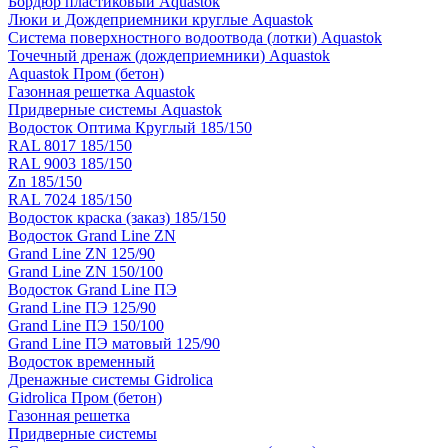
Бордюр пластиковый Aquastok
Люки и Дождеприемники круглые Aquastok
Система поверхностного водоотвода (лотки) Aquastok
Точечный дренаж (дождеприемники) Aquastok
Aquastok Пром (бетон)
Газонная решетка Aquastok
Придверные системы Aquastok
Водосток Оптима Круглый 185/150
RAL 8017 185/150
RAL 9003 185/150
Zn 185/150
RAL 7024 185/150
Водосток краска (заказ) 185/150
Водосток Grand Line ZN
Grand Line ZN 125/90
Grand Line ZN 150/100
Водосток Grand Line ПЭ
Grand Line ПЭ 125/90
Grand Line ПЭ 150/100
Grand Line ПЭ матовый 125/90
Водосток временный
Дренажные системы Gidrolica
Gidrolica Пром (бетон)
Газонная решетка
Придверные системы