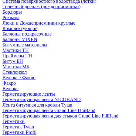
Система поверхностного водоотвода (лотки)
Точечный дренаж (дождеприемники)
Бордюры
Рекламa
Люки и Дождеприемники круглые
Комплектующие
Баллоны подкрасочные
Баллоны VIXEN
Битумные материалы
Мастики ТН
Праймеры ТН
Битум БН
Мастики МБ
Стеклоизол
Велюкс / Факро
Факро
Велюкс
Герметизирующие ленты
Герметизирующая лента NICOBAND
Лента битумная для кровли Tytan
Герметизирующая лента Grand Line UniBand
Герметизирующая лента для стыков Grand Line FillBand
Герметики
Герметик Tytan
Герметики Profil