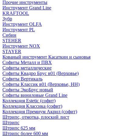
Прочие инструменты
Инструмент Grand Line
KRAFTOOL
Зубр
Инструмент OLFA
Инструмент PL
Сибин
STEHER
Инструмент NOX
STAYER
Кованый инструмент Касаткин и сыновья
Софиты Металл и ПВХ
Софиты металлические
Софиты Квадро Брус в01 (Верховье)
Софиты Вертикаль
Софиты Классик в01 (Верховье, НН)
Софиты ЭкоБрус новый
Софиты виниловые Grand Line
Коллекция Estetic (софит)
Коллекция Классика (софит)
Коллекция Премиум Акрил (софит)
Штрипс, отмотка, плоский лист
Штрипс
Штрипс 625 мм
Штрипс более 600 мм