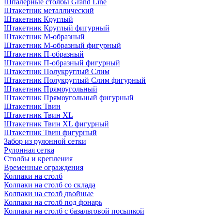
Шпалерные столбы Grand Line
Штакетник металлический
Штакетник Круглый
Штакетник Круглый фигурный
Штакетник М-образный
Штакетник М-образный фигурный
Штакетник П-образный
Штакетник П-образный фигурный
Штакетник Полукруглый Слим
Штакетник Полукруглый Слим фигурный
Штакетник Прямоугольный
Штакетник Прямоугольный фигурный
Штакетник Твин
Штакетник Твин XL
Штакетник Твин XL фигурный
Штакетник Твин фигурный
Забор из рулонной сетки
Рулонная сетка
Столбы и крепления
Временные ограждения
Колпаки на столб
Колпаки на столб со склада
Колпаки на столб двoйные
Колпаки на столб под фонарь
Колпаки на столб с базальтовой посыпкой