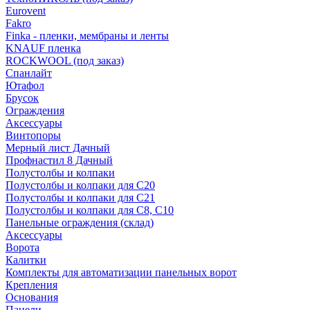
Eurovent
Fakro
Finka - пленки, мембраны и ленты
KNAUF пленка
ROCKWOOL (под заказ)
Спанлайт
Ютафол
Брусок
Ограждения
Аксессуары
Винтопоры
Мерный лист Дачный
Профнастил 8 Дачный
Полустолбы и колпаки
Полустолбы и колпаки для С20
Полустолбы и колпаки для С21
Полустолбы и колпаки для С8, С10
Панельные ограждения (склад)
Аксессуары
Ворота
Калитки
Комплекты для автоматизации панельных ворот
Крепления
Основания
Панели