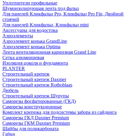
Уплотнители профильные
Шумоизолирующая лента под фальц
Для панелей Кликфальц Pro, Кликфальц Pro Fin, Двойной
стоячий
Для панелей Кликфальц, Кликфальц mini
Аксессуары для водостока
Аэроэлементы
Аэроэлемент конька GrandLine
Аэроэлемент конька Optima
Лента вентиляционная карнизная Grand Line
Сетка алюминиевая
Изоляция цоколя и фундамента
PLANTER
Строительный крепеж
Строительный крепеж Daxmer
Строительный крепеж Rothoblaas
Дюбель
Строительный крепеж Шурупы
Саморeзы фосфатированные (ГКД)
Саморезы конструкционные
Комплект крепежа для подсистемы забора из сайдинга
Саморезы ГКД Daxmer Premium
Саморезы ГКМ Daxmer Premium
Шайбы для поликарбоната
Гайки