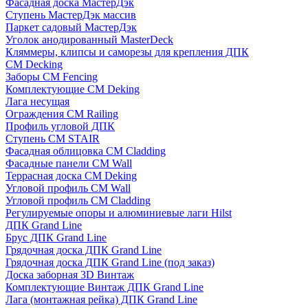
Фасадная доска МастерДэк
Ступень МастерДэк массив
Паркет садовый МастерДэк
Уголок анодированный MasterDeck
Кляммеры, клипсы и саморезы для крепления ДПК
CM Decking
Заборы CM Fencing
Комплектующие CM Deking
Лага несущая
Ограждения CM Railing
Профиль угловой ДПК
Ступень CM STAIR
Фасадная облицовка CM Cladding
Фасадные панели CM Wall
Террасная доска CM Deking
Угловой профиль CM Wall
Угловой профиль CM Cladding
Регулируемые опоры и алюминиевые лаги Hilst
ДПК Grand Line
Брус ДПК Grand Line
Грядочная доска ДПК Grand Line
Грядочная доска ДПК Grand Line (под заказ)
Доска заборная 3D Винтаж
Комплектующие Винтаж ДПК Grand Line
Лага (монтажная рейка) ДПК Grand Line