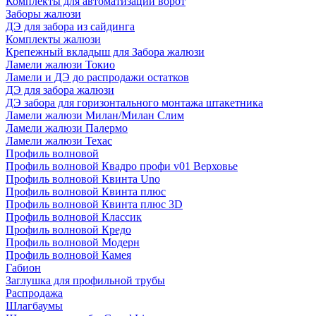
Комплекты для автоматизации ворот
Заборы жалюзи
ДЭ для забора из сайдинга
Комплекты жалюзи
Крепежный вкладыш для Забора жалюзи
Ламели жалюзи Токио
Ламели и ДЭ до распродажи остатков
ДЭ для забора жалюзи
ДЭ забора для горизонтального монтажа штакетника
Ламели жалюзи Милан/Милан Слим
Ламели жалюзи Палермо
Ламели жалюзи Техас
Профиль волновой
Профиль волновой Квадро профи v01 Верховье
Профиль волновой Квинта Uno
Профиль волновой Квинта плюс
Профиль волновой Квинта плюс 3D
Профиль волновой Классик
Профиль волновой Кредо
Профиль волновой Модерн
Профиль волновой Камея
Габион
Заглушка для профильной трубы
Распродажа
Шлагбаумы