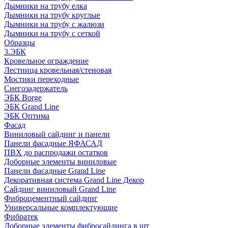
Дымники на трубу елка
Дымники на трубу круглые
Дымники на трубу с жалюзи
Дымники на трубу с сеткой
Образцы
3.ЭБК
Кровельное ограждение
Лестница кровельная/стеновая
Мостики переходные
Снегозадержатель
ЭБК Borge
ЭБК Grand Line
ЭБК Оптима
Фасад
Виниловый сайдинг и панели
Панели фасадные ЯФАСАД
ПВХ до распродажи остатков
Доборные элементы виниловые
Панели фасадные Grand Line
Декоративная система Grand Line Декор
Сайдинг виниловый Grand Line
Фиброцементный сайдинг
Универсальные комплектующие
Фибратек
Доборные элементы фибросайдинга в шт