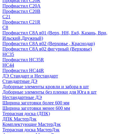
Профнастил С20R
Профнастил С20А
Профнастил С20В
C21
Профнастил С21R
C8
Профнастил С8A в01 (Верх, НН, Екб, Казань, Врн,
Ильский,Дружный)
Профнастил С8A в02 (Верховье , Краснодар)
Профнастил С8A в02 фигурный (Верховье)
HС35
Профнастил HC35R
НС44
Профнастил НС44R
ДЭ Стандарт и Нестандарт
Стандартные ДЭ
Доборные элементы кровли и забора в шт
Доборные элементы без пленки для Юга в шт
Нестандартные ДЭ
Ширина заготовки более 600 мм
Ширина заготовки менее 600 мм
Террасная доска (ДПК)
ДПК МастерДэк
Комплектующие МастерДэк
Террасная доска МастерДэк