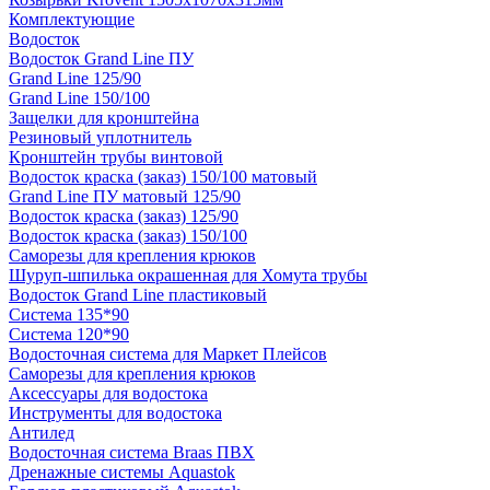
Комплектующие
Водосток
Водосток Grand Line ПУ
Grand Line 125/90
Grand Line 150/100
Защелки для кронштейна
Резиновый уплотнитель
Кронштейн трубы винтовой
Водосток краска (заказ) 150/100 матовый
Grand Line ПУ матовый 125/90
Водосток краска (заказ) 125/90
Водосток краска (заказ) 150/100
Саморезы для крепления крюков
Шуруп-шпилька окрашенная для Хомута трубы
Водосток Grand Line пластиковый
Система 135*90
Система 120*90
Водосточная система для Маркет Плейсов
Саморезы для крепления крюков
Аксессуары для водостока
Инструменты для водостока
Антилед
Водосточная система Braas ПВХ
Дренажные системы Aquastok