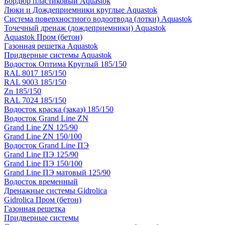
Бордюр пластиковый Aquastok
Люки и Дождеприемники круглые Aquastok
Система поверхностного водоотвода (лотки) Aquastok
Точечный дренаж (дождеприемники) Aquastok
Aquastok Пром (бетон)
Газонная решетка Aquastok
Придверные системы Aquastok
Водосток Оптима Круглый 185/150
RAL 8017 185/150
RAL 9003 185/150
Zn 185/150
RAL 7024 185/150
Водосток краска (заказ) 185/150
Водосток Grand Line ZN
Grand Line ZN 125/90
Grand Line ZN 150/100
Водосток Grand Line ПЭ
Grand Line ПЭ 125/90
Grand Line ПЭ 150/100
Grand Line ПЭ матовый 125/90
Водосток временный
Дренажные системы Gidrolica
Gidrolica Пром (бетон)
Газонная решетка
Придверные системы