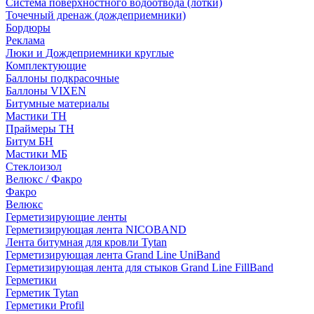
Система поверхностного водоотвода (лотки)
Точечный дренаж (дождеприемники)
Бордюры
Рекламa
Люки и Дождеприемники круглые
Комплектующие
Баллоны подкрасочные
Баллоны VIXEN
Битумные материалы
Мастики ТН
Праймеры ТН
Битум БН
Мастики МБ
Стеклоизол
Велюкс / Факро
Факро
Велюкс
Герметизирующие ленты
Герметизирующая лента NICOBAND
Лента битумная для кровли Tytan
Герметизирующая лента Grand Line UniBand
Герметизирующая лента для стыков Grand Line FillBand
Герметики
Герметик Tytan
Герметики Profil