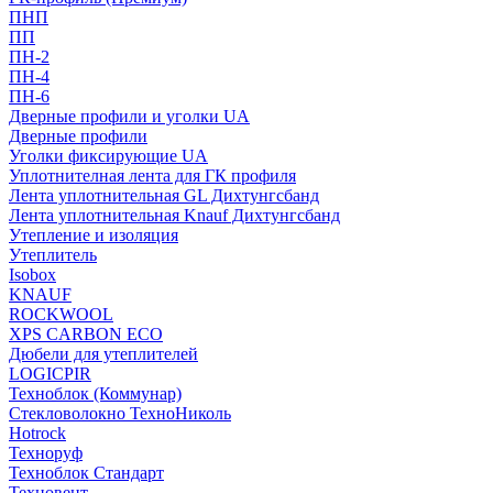
ПНП
ПП
ПН-2
ПН-4
ПН-6
Дверные профили и уголки UA
Дверные профили
Уголки фиксирующие UA
Уплотнителная лента для ГК профиля
Лента уплотнительная GL Дихтунгсбанд
Лента уплотнительная Knauf Дихтунгсбанд
Утепление и изоляция
Утеплитель
Isobox
KNAUF
ROCKWOOL
XPS CARBON ECO
Дюбели для утеплителей
LOGICPIR
Техноблок (Коммунар)
Стекловолокно ТехноНиколь
Hotrock
Технoруф
Техноблок Стандарт
Техновент