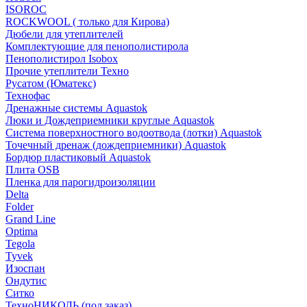
ISOROC
ROCKWOOL ( только для Кирова)
Дюбели для утеплителей
Комплектующие для пенополистирола
Пенополистирол Isobox
Прочие утеплители Техно
Русатом (Юматекс)
Технофас
Дренажные системы Aquastok
Люки и Дождеприемники круглые Aquastok
Система поверхностного водоотвода (лотки) Aquastok
Точечный дренаж (дождеприемники) Aquastok
Бордюр пластиковый Aquastok
Плита OSB
Пленка для парогидроизоляции
Delta
Folder
Grand Line
Optima
Tegola
Tyvek
Изоспан
Ондутис
Ситко
ТехноНИКОЛЬ (под заказ)