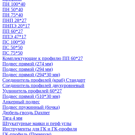
ПН 100*40
ПН 50*40
ПН 75*40
ПНП 28*27
ПНПЭ 20*17
ПП 60*27
ППЭ 47*17
ПС 100*50
ПС 50*50
ПС 75*50
Комплектующие к профилю ПП 60*27
Подвес прямой (274 мм)
Подвес прямой (294 мм)
Подвес прямой (294*30 мм)
Соединитель профилей (краб) Стандарт
Соединитель профилей двухуровневый
Удлинитель профилей 60*27
Подвес прямой (510*30 мм)
Анкерный подвес
Подвес пружинный (бочка)
Дюбель-гвоздь Daxmer
Тяга 4 мм
Штукатурные маяки и перф углы
Инструменты для ГК и ГК-профиля
ГК-профиль (Премиум)