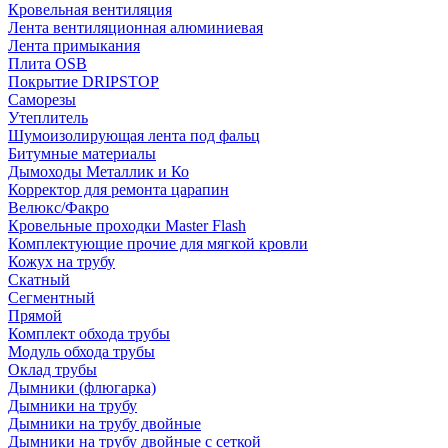
Кровельная вентиляция
Лента вентиляционная алюминиевая
Лента примыкания
Плита OSB
Покрытие DRIPSTOP
Саморезы
Утеплитель
Шумоизолирующая лента под фальц
Битумные материалы
Дымоходы Металлик и Ко
Корректор для ремонта царапин
Велюкс/Факро
Кровельные проходки Master Flash
Комплектующие прочие для мягкой кровли
Кожух на трубу
Скатный
Сегментный
Прямой
Комплект обхода трубы
Модуль обхода трубы
Оклад трубы
Дымники (флюгарка)
Дымники на трубу
Дымники на трубу двoйные
Дымники на трубу двoйные с сеткой