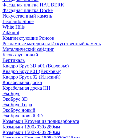
Фасадная плитка HAUBERK
Фасадная плитка Docke
Искусственный камень
Leonardo Stone
White Hills
Zikkurat
Комплектующие Ронсон
Рекламные материалы Искусственный камень
Металлический сайдинг
Блок-хаус новый
Вертикаль
Квадро Брус 3D в01 (Верховье)
Квадро Брус в01 (Верховье)
Квадро Брус в02 (Ильский)
Корабельная доска
Корабельная доска НН
ЭкоБрус
ЭкоБрус 3D
ЭкоБрус Гофр
ЭкоБрус новый
ЭкоБрус новый 3D
Козырьки Krovent из поликарбоната
Козырьки 1200х930х280мм
Козырьки 1500х930х280мм
Козырьки Krovent 1505х1070х315мм