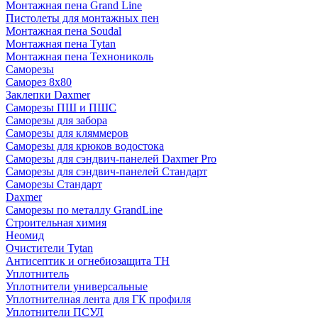
Монтажная пена Grand Linе
Пистолеты для монтажных пен
Монтажная пена Soudal
Монтажная пена Tytan
Монтажная пена Технониколь
Саморезы
Саморез 8х80
Заклепки Daxmer
Саморезы ПШ и ПШС
Саморезы для забора
Саморезы для кляммеров
Саморезы для крюков водостока
Саморезы для сэндвич-панелей Daxmer Pro
Саморезы для сэндвич-панелей Стандарт
Саморезы Стандарт
Daxmer
Саморезы по металлу GrandLine
Строительная химия
Неомид
Очистители Tytan
Антисептик и огнебиозащита ТН
Уплотнитель
Уплотнители универсальные
Уплотнителная лента для ГК профиля
Уплотнители ПСУЛ