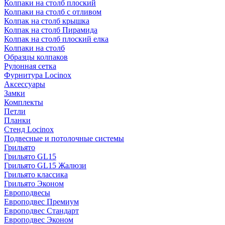
Колпаки на столб плоский
Колпаки на столб с отливом
Колпак на столб крышка
Колпак на столб Пирамида
Колпак на столб плоский елка
Колпаки на столб
Образцы колпаков
Рулонная сетка
Фурнитура Locinox
Аксессуары
Замки
Комплекты
Петли
Планки
Стенд Locinox
Подвесные и потолочные системы
Грильято
Грильято GL15
Грильято GL15 Жалюзи
Грильято классика
Грильято Эконом
Европодвесы
Европодвес Премиум
Европодвес Стандарт
Европодвес Эконом