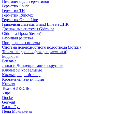
Пистолеты для герметиков
Герметик Soudal
Герметик ТН
Герметик Runotex
Герметик Grand Line
Грядочная система Grand Line из ДПК
Дренажные системы Gidrolica
Gidrolica Пром (бетон)
Газонная решетка
Придверные системы
Система поверхностного водоотвода (лотки)
Точечный дренаж (дождеприемники)
Бордюры
Рекламa
Люки и Дождеприемники круглые
Кляммеры кровельные
Кляммеры для фальца
Кровельная вентиляция
Krovent
ТехноНИКОЛЬ
Vilpe
Docke
Gervent
Вилпе Рус
Пена Монтажнaя