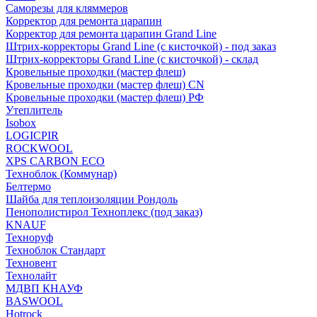
Саморезы для кляммеров
Корректор для ремонта царапин
Корректор для ремонта царапин Grand Line
Штрих-корректоры Grand Line (с кисточкой) - под заказ
Штрих-корректоры Grand Line (с кисточкой) - склад
Кровельные проходки (мастер флеш)
Кровельные проходки (мастер флеш) CN
Кровельные проходки (мастер флеш) РФ
Утеплитель
Isobox
LOGICPIR
ROCKWOOL
XPS CARBON ECO
Техноблок (Коммунар)
Белтермо
Шайба для теплоизоляции Рондоль
Пенополистирол Техноплекс (под заказ)
KNАUF
Технoруф
Техноблок Стандарт
Техновент
Технолайт
МДВП КНАУФ
BASWOOL
Hotrock