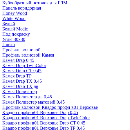
Кубообразный потолок для ГЛМ
Панель коридорная
Honey Wood
White Wood
Белый
Белый Medic
Под покраску
Углы 30х30
Плита
Профиль волновой
Профиль волновой Камея
Камея Drap 0,45
Камея Drap TwinColor
Камея Drap СТ 0,45
Камея Drap ТР
Камея Drap ТХ 0,45
Камея Drap ТХ дв
Камея Полиэстер
Камея Полиэстер дв 0,45
Камея Полиэстер матовый 0,45
Профиль волновой Квадро профи в01 Верховье
Квадро профи в01 Верховье Drap 0,45
Квадро профи в01 Верховье Drap TwinColor
Квадро профи в01 Верховье Drap СТ 0,45
Квадро профи в01 Верховье Drap ТР 0,45