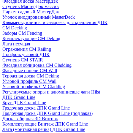
Фасадная доска МастерДэк
Ступень МастерДэк массив
Паркет садовый МастерДэк
Уголок анодированный MasterDeck
Кляммеры, клипсы и саморезы для крепления ДПК
CM Decking
Заборы CM Fencing
Комплектующие CM Deking
Лага несущая
Ограждения CM Railing
Профиль угловой ДПК
Ступень CM STAIR
Фасадная облицовка CM Cladding
Фасадные панели CM Wall
Террасная доска CM Deking
Угловой профиль CM Wall
Угловой профиль CM Cladding
Регулируемые опоры и алюминиевые лаги Hilst
ДПК Grand Line
Брус ДПК Grand Line
Грядочная доска ДПК Grand Line
Грядочная доска ДПК Grand Line (под заказ)
Доска заборная 3D Винтаж
Комплектующие Винтаж ДПК Grand Line
Лага (монтажная рейка) ДПК Grand Line