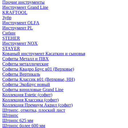
Прочие инструменты
Инструмент Grand Line
KRAFTOOL
Зубр
Инструмент OLFA
Инструмент PL
Сибин
STEHER
Инструмент NOX
STAYER
Кованый инструмент Касаткин и сыновья
Софиты Металл и ПВХ
Софиты металлические
Софиты Квадро Брус в01 (Верховье)
Софиты Вертикаль
Софиты Классик в01 (Верховье, НН)
Софиты ЭкоБрус новый
Софиты виниловые Grand Line
Коллекция Estetic (софит)
Коллекция Классика (софит)
Коллекция Премиум Акрил (софит)
Штрипс, отмотка, плоский лист
Штрипс
Штрипс 625 мм
Штрипс более 600 мм