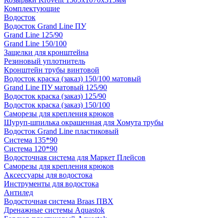
Комплектующие
Водосток
Водосток Grand Line ПУ
Grand Line 125/90
Grand Line 150/100
Защелки для кронштейна
Резиновый уплотнитель
Кронштейн трубы винтовой
Водосток краска (заказ) 150/100 матовый
Grand Line ПУ матовый 125/90
Водосток краска (заказ) 125/90
Водосток краска (заказ) 150/100
Саморезы для крепления крюков
Шуруп-шпилька окрашенная для Хомута трубы
Водосток Grand Line пластиковый
Система 135*90
Система 120*90
Водосточная система для Маркет Плейсов
Саморезы для крепления крюков
Аксессуары для водостока
Инструменты для водостока
Антилед
Водосточная система Braas ПВХ
Дренажные системы Aquastok