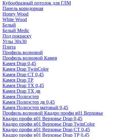
Кубообразный потолок для ГЛМ
Панель коридорная
Honey Wood
White Wood
Белый
Белый Medic
Под покраску
Углы 30х30
Плита
Профиль волновой
Профиль волновой Камея
Камея Drap 0,45
Камея Drap TwinColor
Камея Drap СТ 0,45
Камея Drap ТР
Камея Drap ТХ 0,45
Камея Drap ТХ дв
Камея Полиэстер
Камея Полиэстер дв 0,45
Камея Полиэстер матовый 0,45
Профиль волновой Квадро профи в01 Верховье
Квадро профи в01 Верховье Drap 0,45
Квадро профи в01 Верховье Drap TwinColor
Квадро профи в01 Верховье Drap СТ 0,45
Квадро профи в01 Верховье Drap ТР 0,45