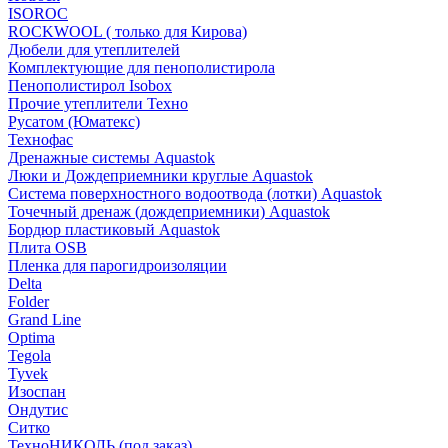
ISOROC
ROCKWOOL ( только для Кирова)
Дюбели для утеплителей
Комплектующие для пенополистирола
Пенополистирол Isobox
Прочие утеплители Техно
Русатом (Юматекс)
Технофас
Дренажные системы Aquastok
Люки и Дождеприемники круглые Aquastok
Система поверхностного водоотвода (лотки) Aquastok
Точечный дренаж (дождеприемники) Aquastok
Бордюр пластиковый Aquastok
Плита OSB
Пленка для парогидроизоляции
Delta
Folder
Grand Line
Optima
Tegola
Tyvek
Изоспан
Ондутис
Ситко
ТехноНИКОЛЬ (под заказ)