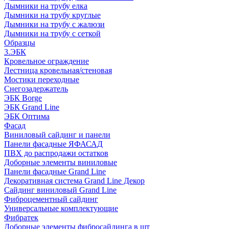
Дымники на трубу елка
Дымники на трубу круглые
Дымники на трубу с жалюзи
Дымники на трубу с сеткой
Образцы
3.ЭБК
Кровельное ограждение
Лестница кровельная/стеновая
Мостики переходные
Снегозадержатель
ЭБК Borge
ЭБК Grand Line
ЭБК Оптима
Фасад
Виниловый сайдинг и панели
Панели фасадные ЯФАСАД
ПВХ до распродажи остатков
Доборные элементы виниловые
Панели фасадные Grand Line
Декоративная система Grand Line Декор
Сайдинг виниловый Grand Line
Фиброцементный сайдинг
Универсальные комплектующие
Фибратек
Доборные элементы фибросайдинга в шт