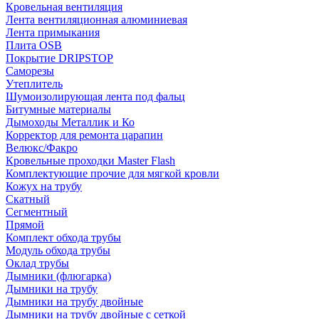
Кровельная вентиляция
Лента вентиляционная алюминиевая
Лента примыкания
Плита OSB
Покрытие DRIPSTOP
Саморезы
Утеплитель
Шумоизолирующая лента под фальц
Битумные материалы
Дымоходы Металлик и Ко
Корректор для ремонта царапин
Велюкс/Факро
Кровельные проходки Master Flash
Комплектующие прочие для мягкой кровли
Кожух на трубу
Скатный
Сегментный
Прямой
Комплект обхода трубы
Модуль обхода трубы
Оклад трубы
Дымники (флюгарка)
Дымники на трубу
Дымники на трубу двoйные
Дымники на трубу двoйные с сеткой