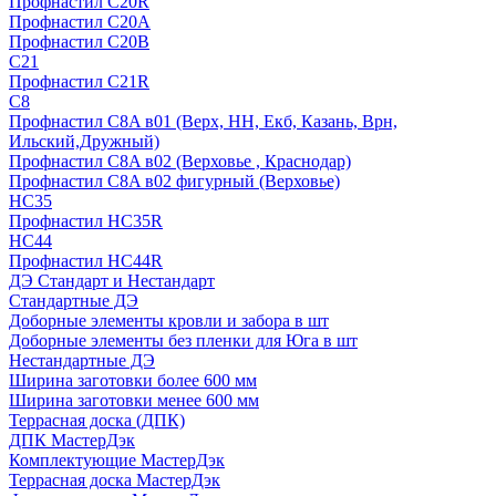
Профнастил С20R
Профнастил С20А
Профнастил С20В
C21
Профнастил С21R
C8
Профнастил С8A в01 (Верх, НН, Екб, Казань, Врн,
Ильский,Дружный)
Профнастил С8A в02 (Верховье , Краснодар)
Профнастил С8A в02 фигурный (Верховье)
HС35
Профнастил HC35R
НС44
Профнастил НС44R
ДЭ Стандарт и Нестандарт
Стандартные ДЭ
Доборные элементы кровли и забора в шт
Доборные элементы без пленки для Юга в шт
Нестандартные ДЭ
Ширина заготовки более 600 мм
Ширина заготовки менее 600 мм
Террасная доска (ДПК)
ДПК МастерДэк
Комплектующие МастерДэк
Террасная доска МастерДэк