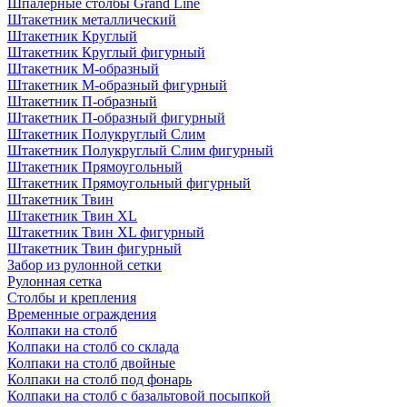
Шпалерные столбы Grand Line
Штакетник металлический
Штакетник Круглый
Штакетник Круглый фигурный
Штакетник М-образный
Штакетник М-образный фигурный
Штакетник П-образный
Штакетник П-образный фигурный
Штакетник Полукруглый Слим
Штакетник Полукруглый Слим фигурный
Штакетник Прямоугольный
Штакетник Прямоугольный фигурный
Штакетник Твин
Штакетник Твин XL
Штакетник Твин XL фигурный
Штакетник Твин фигурный
Забор из рулонной сетки
Рулонная сетка
Столбы и крепления
Временные ограждения
Колпаки на столб
Колпаки на столб со склада
Колпаки на столб двoйные
Колпаки на столб под фонарь
Колпаки на столб с базальтовой посыпкой