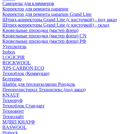
Саморезы для кляммеров
Корректор для ремонта царапин
Корректор для ремонта царапин Grand Line
Штрих-корректоры Grand Line (с кисточкой) - под заказ
Штрих-корректоры Grand Line (с кисточкой) - склад
Кровельные проходки (мастер флеш)
Кровельные проходки (мастер флеш) CN
Кровельные проходки (мастер флеш) РФ
Утеплитель
Isobox
LOGICPIR
ROCKWOOL
XPS CARBON ECO
Техноблок (Коммунар)
Белтермо
Шайба для теплоизоляции Рондоль
Пенополистирол Техноплекс (под заказ)
KNАUF
Технoруф
Техноблок Стандарт
Техновент
Технолайт
МДВП КНАУФ
BASWOOL
Hotrock