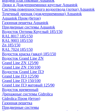
Бордюр пластиковый Aquastok
Люки и Дождеприемники круглые Aquastok
Система поверхностного водоотвода (лотки) Aquastok
Точечный дренаж (дождеприемники) Aquastok
Aquastok Пром (бетон)
Газонная решетка Aquastok
Придверные системы Aquastok
Водосток Оптима Круглый 185/150
RAL 8017 185/150
RAL 9003 185/150
Zn 185/150
RAL 7024 185/150
Водосток краска (заказ) 185/150
Водосток Grand Line ZN
Grand Line ZN 125/90
Grand Line ZN 150/100
Водосток Grand Line ПЭ
Grand Line ПЭ 125/90
Grand Line ПЭ 150/100
Grand Line ПЭ матовый 125/90
Водосток временный
Дренажные системы Gidrolica
Gidrolica Пром (бетон)
Газонная решетка
Придверные системы