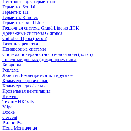
Пистолеты для герметиков
Герметик Soudal
Герметик ТН
Герметик Runotex
Герметик Grand Line
Грядочная система Grand Line из ДПК
Дренажные системы Gidrolica
Gidrolica Пром (бетон)
Газонная решетка
Придверные системы
Система поверхностного водоотвода (лотки)
Точечный дренаж (дождеприемники)
Бордюры
Рекламa
Люки и Дождеприемники круглые
Кляммеры кровельные
Кляммеры для фальца
Кровельная вентиляция
Krovent
ТехноНИКОЛЬ
Vilpe
Docke
Gervent
Вилпе Рус
Пена Монтажнaя