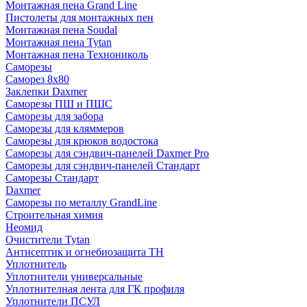
Монтажная пена Grand Linе
Пистолеты для монтажных пен
Монтажная пена Soudal
Монтажная пена Tytan
Монтажная пена Технониколь
Саморезы
Саморез 8х80
Заклепки Daxmer
Саморезы ПШ и ПШС
Саморезы для забора
Саморезы для кляммеров
Саморезы для крюков водостока
Саморезы для сэндвич-панелей Daxmer Pro
Саморезы для сэндвич-панелей Стандарт
Саморезы Стандарт
Daxmer
Саморезы по металлу GrandLine
Строительная химия
Неомид
Очистители Tytan
Антисептик и огнебиозащита ТН
Уплотнитель
Уплотнители универсальные
Уплотнителная лента для ГК профиля
Уплотнители ПСУЛ