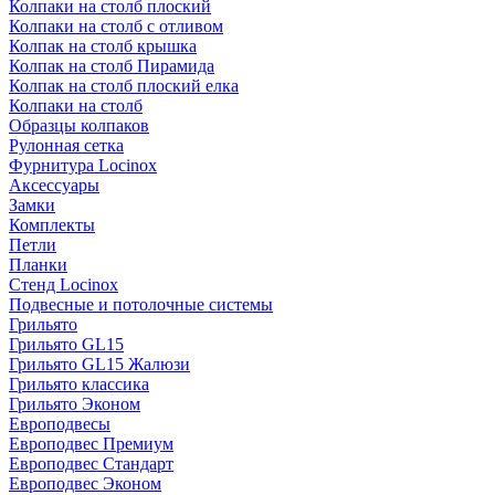
Колпаки на столб плоский
Колпаки на столб с отливом
Колпак на столб крышка
Колпак на столб Пирамида
Колпак на столб плоский елка
Колпаки на столб
Образцы колпаков
Рулонная сетка
Фурнитура Locinox
Аксессуары
Замки
Комплекты
Петли
Планки
Стенд Locinox
Подвесные и потолочные системы
Грильято
Грильято GL15
Грильято GL15 Жалюзи
Грильято классика
Грильято Эконом
Европодвесы
Европодвес Премиум
Европодвес Стандарт
Европодвес Эконом