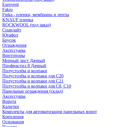
Eurovent
Fakro
Finka - пленки, мембраны и ленты
KNAUF пленка
ROCKWOOL (под заказ)
Спанлайт
Ютафол
Брусок
Ограждения
Аксессуары
Винтопоры
Мерный лист Дачный
Профнастил 8 Дачный
Полустолбы и колпаки
Полустолбы и колпаки для С20
Полустолбы и колпаки для С21
Полустолбы и колпаки для С8, С10
Панельные ограждения (склад)
Аксессуары
Ворота
Калитки
Комплекты для автоматизации панельных ворот
Крепления
Основания
Панели