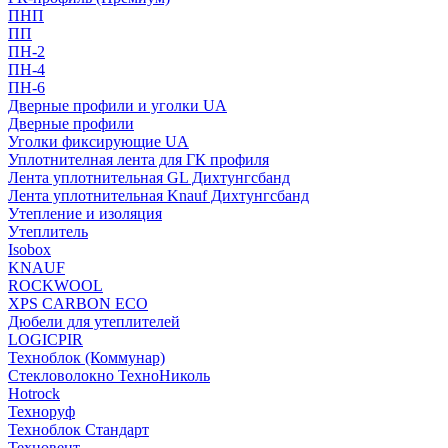
ПНП
ПП
ПН-2
ПН-4
ПН-6
Дверные профили и уголки UA
Дверные профили
Уголки фиксирующие UA
Уплотнителная лента для ГК профиля
Лента уплотнительная GL Дихтунгсбанд
Лента уплотнительная Knauf Дихтунгсбанд
Утепление и изоляция
Утеплитель
Isobox
KNAUF
ROCKWOOL
XPS CARBON ECO
Дюбели для утеплителей
LOGICPIR
Техноблок (Коммунар)
Стекловолокно ТехноНиколь
Hotrock
Технoруф
Техноблок Стандарт
Техновент