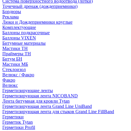
Система поверхностного водоотвода (лотки)
Точечный дренаж (дождеприемники)
Бордюры
Рекламa
Люки и Дождеприемники круглые
Комплектующие
Баллоны подкрасочные
Баллоны VIXEN
Битумные материалы
Мастики ТН
Праймеры ТН
Битум БН
Мастики МБ
Стеклоизол
Велюкс / Факро
Факро
Велюкс
Герметизирующие ленты
Герметизирующая лента NICOBAND
Лента битумная для кровли Tytan
Герметизирующая лента Grand Line UniBand
Герметизирующая лента для стыков Grand Line FillBand
Герметики
Герметик Tytan
Герметики Profil