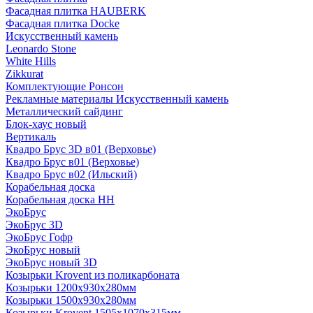
Фасадная плитка HAUBERK
Фасадная плитка Docke
Искусственный камень
Leonardo Stone
White Hills
Zikkurat
Комплектующие Ронсон
Рекламные материалы Искусственный камень
Металлический сайдинг
Блок-хаус новый
Вертикаль
Квадро Брус 3D в01 (Верховье)
Квадро Брус в01 (Верховье)
Квадро Брус в02 (Ильский)
Корабельная доска
Корабельная доска НН
ЭкоБрус
ЭкоБрус 3D
ЭкоБрус Гофр
ЭкоБрус новый
ЭкоБрус новый 3D
Козырьки Krovent из поликарбоната
Козырьки 1200х930х280мм
Козырьки 1500х930х280мм
Козырьки Krovent 1505х1070х315мм