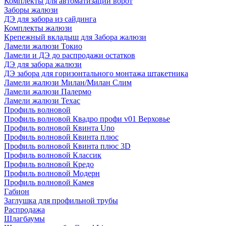
Комплекты для автоматизации ворот
Заборы жалюзи
ДЭ для забора из сайдинга
Комплекты жалюзи
Крепежный вкладыш для Забора жалюзи
Ламели жалюзи Токио
Ламели и ДЭ до распродажи остатков
ДЭ для забора жалюзи
ДЭ забора для горизонтального монтажа штакетника
Ламели жалюзи Милан/Милан Слим
Ламели жалюзи Палермо
Ламели жалюзи Техас
Профиль волновой
Профиль волновой Квадро профи v01 Верховье
Профиль волновой Квинта Uno
Профиль волновой Квинта плюс
Профиль волновой Квинта плюс 3D
Профиль волновой Классик
Профиль волновой Кредо
Профиль волновой Модерн
Профиль волновой Камея
Габион
Заглушка для профильной трубы
Распродажа
Шлагбаумы