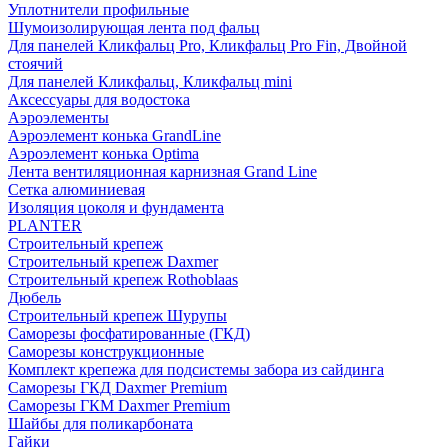
Уплотнители профильные
Шумоизолирующая лента под фальц
Для панелей Кликфальц Pro, Кликфальц Pro Fin, Двойной
стоячий
Для панелей Кликфальц, Кликфальц mini
Аксессуары для водостока
Аэроэлементы
Аэроэлемент конька GrandLine
Аэроэлемент конька Optima
Лента вентиляционная карнизная Grand Line
Сетка алюминиевая
Изоляция цоколя и фундамента
PLANTER
Строительный крепеж
Строительный крепеж Daxmer
Строительный крепеж Rothoblaas
Дюбель
Строительный крепеж Шурупы
Саморeзы фосфатированные (ГКД)
Саморезы конструкционные
Комплект крепежа для подсистемы забора из сайдинга
Саморезы ГКД Daxmer Premium
Саморезы ГКМ Daxmer Premium
Шайбы для поликарбоната
Гайки