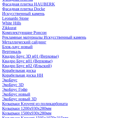
Фасадная плитка HAUBERK
Фасадная плитка Docke
Искусственный камень
Leonardo Stone
White Hills
Zikkurat
Комплектующие Ронсон
Рекламные материалы Искусственный камень
Металлический сайдинг
Блок-хаус новый
Вертикаль
Квадро Брус 3D в01 (Верховье)
Квадро Брус в01 (Верховье)
Квадро Брус в02 (Ильский)
Корабельная доска
Корабельная доска НН
ЭкоБрус
ЭкоБрус 3D
ЭкоБрус Гофр
ЭкоБрус новый
ЭкоБрус новый 3D
Козырьки Krovent из поликарбоната
Козырьки 1200х930х280мм
Козырьки 1500х930х280мм
Козырьки Krovent 1505х1070х315мм