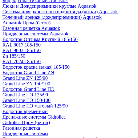
Бордюр пластиковый Aquastok
Люки и Дождеприемники круглые Aquastok
Система поверхностного водоотвода (лотки) Aquastok
Точечный дренаж (дождеприемники) Aquastok
Aquastok Пром (бетон)
Газонная решетка Aquastok
Придверные системы Aquastok
Водосток Оптима Круглый 185/150
RAL 8017 185/150
RAL 9003 185/150
Zn 185/150
RAL 7024 185/150
Водосток краска (заказ) 185/150
Водосток Grand Line ZN
Grand Line ZN 125/90
Grand Line ZN 150/100
Водосток Grand Line ПЭ
Grand Line ПЭ 125/90
Grand Line ПЭ 150/100
Grand Line ПЭ матовый 125/90
Водосток временный
Дренажные системы Gidrolica
Gidrolica Пром (бетон)
Газонная решетка
Придверные системы