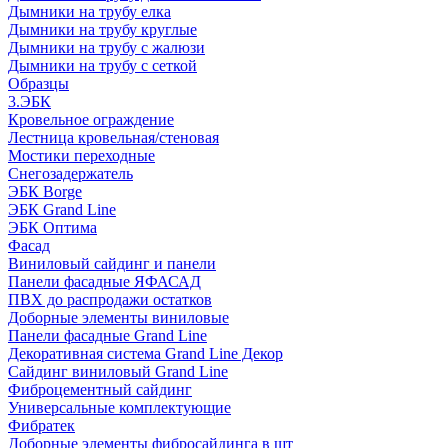
Дымники на трубу елка
Дымники на трубу круглые
Дымники на трубу с жалюзи
Дымники на трубу с сеткой
Образцы
3.ЭБК
Кровельное ограждение
Лестница кровельная/стеновая
Мостики переходные
Снегозадержатель
ЭБК Borge
ЭБК Grand Line
ЭБК Оптима
Фасад
Виниловый сайдинг и панели
Панели фасадные ЯФАСАД
ПВХ до распродажи остатков
Доборные элементы виниловые
Панели фасадные Grand Line
Декоративная система Grand Line Декор
Сайдинг виниловый Grand Line
Фиброцементный сайдинг
Универсальные комплектующие
Фибратек
Доборные элементы фибросайдинга в шт