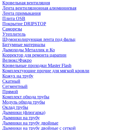
Кровельная вентиляция
Лента вентиляционная алюминиевая
Лента примыкания
Плита OSB
Покрытие DRIPSTOP
Саморезы
Утеплитель
Шумоизолирующая лента под фальц
Битумные материалы
Дымоходы Металлик и Ко
Корректор для ремонта царапин
Велюкс/Факро
Кровельные проходки Master Flash
Комплектующие прочие для мягкой кровли
Кожух на трубу
Скатный
Сегментный
Прямой
Комплект обхода трубы
Модуль обхода трубы
Оклад трубы
Дымники (флюгарка)
Дымники на трубу
Дымники на трубу двoйные
Дымники на трубу двoйные с сеткой