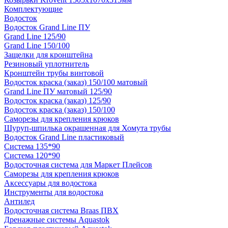
Комплектующие
Водосток
Водосток Grand Line ПУ
Grand Line 125/90
Grand Line 150/100
Защелки для кронштейна
Резиновый уплотнитель
Кронштейн трубы винтовой
Водосток краска (заказ) 150/100 матовый
Grand Line ПУ матовый 125/90
Водосток краска (заказ) 125/90
Водосток краска (заказ) 150/100
Саморезы для крепления крюков
Шуруп-шпилька окрашенная для Хомута трубы
Водосток Grand Line пластиковый
Система 135*90
Система 120*90
Водосточная система для Маркет Плейсов
Саморезы для крепления крюков
Аксессуары для водостока
Инструменты для водостока
Антилед
Водосточная система Braas ПВХ
Дренажные системы Aquastok