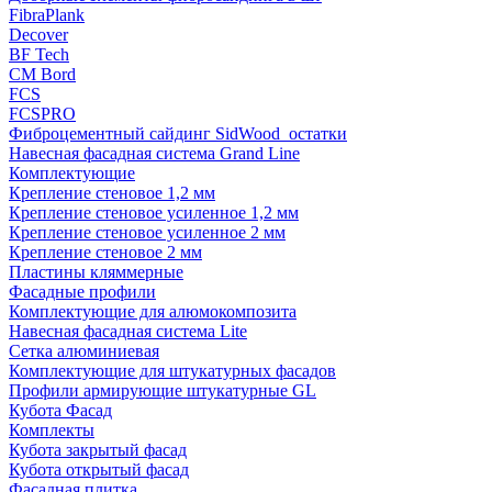
FibraPlank
Decover
BF Tech
CM Bord
FCS
FCSPRO
Фиброцементный сайдинг SidWood_остатки
Навесная фасадная система Grand Line
Комплектующие
Крепление стеновое 1,2 мм
Крепление стеновое усиленное 1,2 мм
Крепление стеновое усиленное 2 мм
Крепление стеновое 2 мм
Пластины кляммерные
Фасадные профили
Комплектующие для алюмокомпозита
Навесная фасадная система Lite
Сетка алюминиевая
Комплектующие для штукатурных фасадов
Профили армирующие штукатурные GL
Кубота Фасад
Комплекты
Кубота закрытый фасад
Кубота открытый фасад
Фасадная плитка