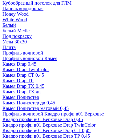
Кубообразный потолок для ГЛМ
Панель коридорная
Honey Wood
White Wood
Белый
Белый Medic
Под покраску
Углы 30х30
Плита
Профиль волновой
Профиль волновой Камея
Камея Drap 0,45
Камея Drap TwinColor
Камея Drap СТ 0,45
Камея Drap ТР
Камея Drap ТХ 0,45
Камея Drap ТХ дв
Камея Полиэстер
Камея Полиэстер дв 0,45
Камея Полиэстер матовый 0,45
Профиль волновой Квадро профи в01 Верховье
Квадро профи в01 Верховье Drap 0,45
Квадро профи в01 Верховье Drap TwinColor
Квадро профи в01 Верховье Drap СТ 0,45
Квадро профи в01 Верховье Drap ТР 0,45