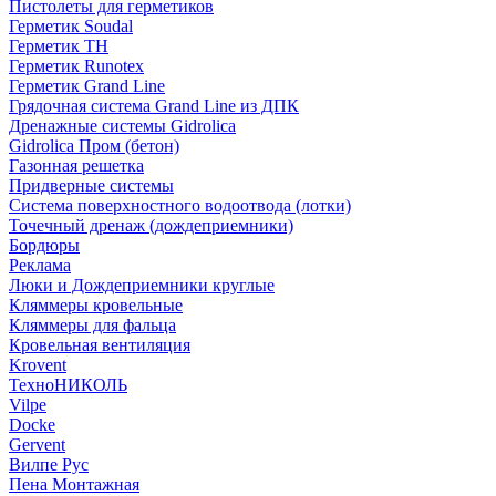
Пистолеты для герметиков
Герметик Soudal
Герметик ТН
Герметик Runotex
Герметик Grand Line
Грядочная система Grand Line из ДПК
Дренажные системы Gidrolica
Gidrolica Пром (бетон)
Газонная решетка
Придверные системы
Система поверхностного водоотвода (лотки)
Точечный дренаж (дождеприемники)
Бордюры
Рекламa
Люки и Дождеприемники круглые
Кляммеры кровельные
Кляммеры для фальца
Кровельная вентиляция
Krovent
ТехноНИКОЛЬ
Vilpe
Docke
Gervent
Вилпе Рус
Пена Монтажнaя