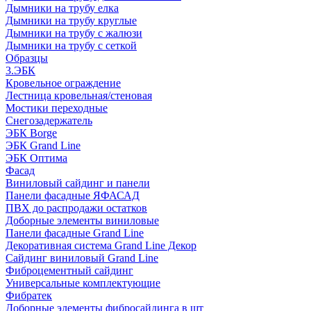
Дымники на трубу елка
Дымники на трубу круглые
Дымники на трубу с жалюзи
Дымники на трубу с сеткой
Образцы
3.ЭБК
Кровельное ограждение
Лестница кровельная/стеновая
Мостики переходные
Снегозадержатель
ЭБК Borge
ЭБК Grand Line
ЭБК Оптима
Фасад
Виниловый сайдинг и панели
Панели фасадные ЯФАСАД
ПВХ до распродажи остатков
Доборные элементы виниловые
Панели фасадные Grand Line
Декоративная система Grand Line Декор
Сайдинг виниловый Grand Line
Фиброцементный сайдинг
Универсальные комплектующие
Фибратек
Доборные элементы фибросайдинга в шт