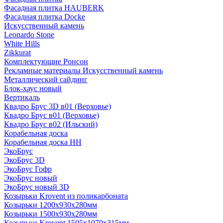
Фасадная плитка HAUBERK
Фасадная плитка Docke
Искусственный камень
Leonardo Stone
White Hills
Zikkurat
Комплектующие Ронсон
Рекламные материалы Искусственный камень
Металлический сайдинг
Блок-хаус новый
Вертикаль
Квадро Брус 3D в01 (Верховье)
Квадро Брус в01 (Верховье)
Квадро Брус в02 (Ильский)
Корабельная доска
Корабельная доска НН
ЭкоБрус
ЭкоБрус 3D
ЭкоБрус Гофр
ЭкоБрус новый
ЭкоБрус новый 3D
Козырьки Krovent из поликарбоната
Козырьки 1200х930х280мм
Козырьки 1500х930х280мм
Козырьки Krovent 1505х1070х315мм