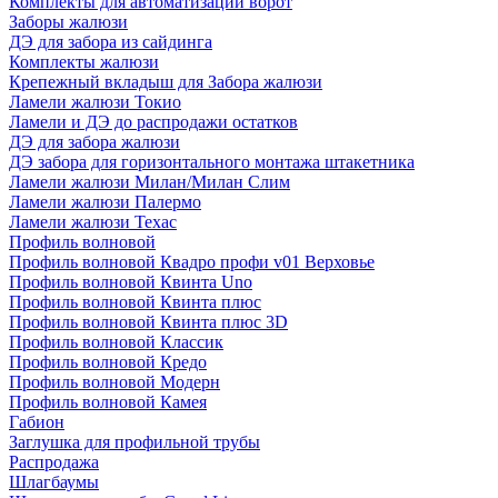
Комплекты для автоматизации ворот
Заборы жалюзи
ДЭ для забора из сайдинга
Комплекты жалюзи
Крепежный вкладыш для Забора жалюзи
Ламели жалюзи Токио
Ламели и ДЭ до распродажи остатков
ДЭ для забора жалюзи
ДЭ забора для горизонтального монтажа штакетника
Ламели жалюзи Милан/Милан Слим
Ламели жалюзи Палермо
Ламели жалюзи Техас
Профиль волновой
Профиль волновой Квадро профи v01 Верховье
Профиль волновой Квинта Uno
Профиль волновой Квинта плюс
Профиль волновой Квинта плюс 3D
Профиль волновой Классик
Профиль волновой Кредо
Профиль волновой Модерн
Профиль волновой Камея
Габион
Заглушка для профильной трубы
Распродажа
Шлагбаумы