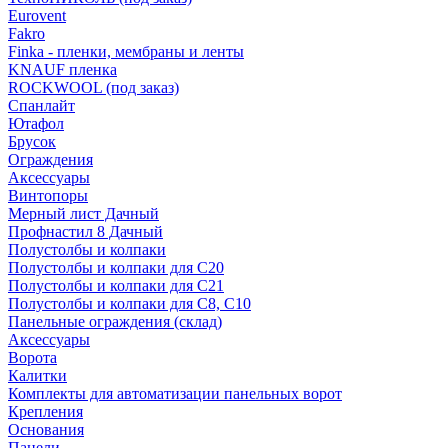
Eurovent
Fakro
Finka - пленки, мембраны и ленты
KNAUF пленка
ROCKWOOL (под заказ)
Спанлайт
Ютафол
Брусок
Ограждения
Аксессуары
Винтопоры
Мерный лист Дачный
Профнастил 8 Дачный
Полустолбы и колпаки
Полустолбы и колпаки для С20
Полустолбы и колпаки для С21
Полустолбы и колпаки для С8, С10
Панельные ограждения (склад)
Аксессуары
Ворота
Калитки
Комплекты для автоматизации панельных ворот
Крепления
Основания
Панели