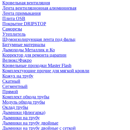
Кровельная вентиляция
Лента вентиляционная алюминиевая
Лента примыкания
Плита OSB
Покрытие DRIPSTOP
Саморезы
Утеплитель
Шумоизолирующая лента под фальц
Битумные материалы
Дымоходы Металлик и Ко
Корректор для ремонта царапин
Велюкс/Факро
Кровельные проходки Master Flash
Комплектующие прочие для мягкой кровли
Кожух на трубу
Скатный
Сегментный
Прямой
Комплект обхода трубы
Модуль обхода трубы
Оклад трубы
Дымники (флюгарка)
Дымники на трубу
Дымники на трубу двoйные
Дымники на трубу двoйные с сеткой