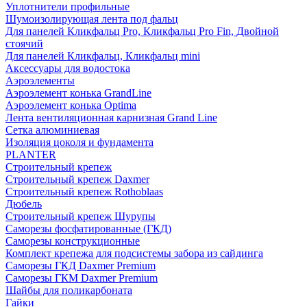
Уплотнители профильные
Шумоизолирующая лента под фальц
Для панелей Кликфальц Pro, Кликфальц Pro Fin, Двойной
стоячий
Для панелей Кликфальц, Кликфальц mini
Аксессуары для водостока
Аэроэлементы
Аэроэлемент конька GrandLine
Аэроэлемент конька Optima
Лента вентиляционная карнизная Grand Line
Сетка алюминиевая
Изоляция цоколя и фундамента
PLANTER
Строительный крепеж
Строительный крепеж Daxmer
Строительный крепеж Rothoblaas
Дюбель
Строительный крепеж Шурупы
Саморeзы фосфатированные (ГКД)
Саморезы конструкционные
Комплект крепежа для подсистемы забора из сайдинга
Саморезы ГКД Daxmer Premium
Саморезы ГКМ Daxmer Premium
Шайбы для поликарбоната
Гайки