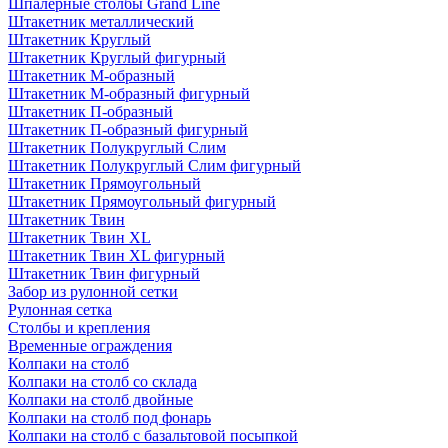
Шпалерные столбы Grand Line
Штакетник металлический
Штакетник Круглый
Штакетник Круглый фигурный
Штакетник М-образный
Штакетник М-образный фигурный
Штакетник П-образный
Штакетник П-образный фигурный
Штакетник Полукруглый Слим
Штакетник Полукруглый Слим фигурный
Штакетник Прямоугольный
Штакетник Прямоугольный фигурный
Штакетник Твин
Штакетник Твин XL
Штакетник Твин XL фигурный
Штакетник Твин фигурный
Забор из рулонной сетки
Рулонная сетка
Столбы и крепления
Временные ограждения
Колпаки на столб
Колпаки на столб со склада
Колпаки на столб двoйные
Колпаки на столб под фонарь
Колпаки на столб с базальтовой посыпкой