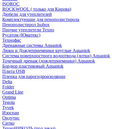
ISOROC
ROCKWOOL ( только для Кирова)
Дюбели для утеплителей
Комплектующие для пенополистирола
Пенополистирол Isobox
Прочие утеплители Техно
Русатом (Юматекс)
Технофас
Дренажные системы Aquastok
Люки и Дождеприемники круглые Aquastok
Система поверхностного водоотвода (лотки) Aquastok
Точечный дренаж (дождеприемники) Aquastok
Бордюр пластиковый Aquastok
Плита OSB
Пленка для парогидроизоляции
Delta
Folder
Grand Line
Optima
Tegola
Tyvek
Изоспан
Ондутис
Ситко
ТехноНИКОЛЬ (под заказ)