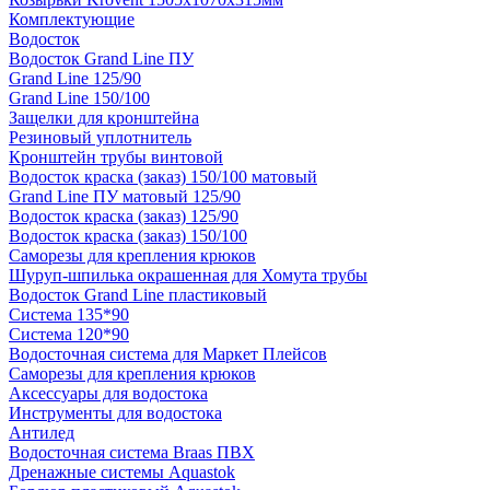
Комплектующие
Водосток
Водосток Grand Line ПУ
Grand Line 125/90
Grand Line 150/100
Защелки для кронштейна
Резиновый уплотнитель
Кронштейн трубы винтовой
Водосток краска (заказ) 150/100 матовый
Grand Line ПУ матовый 125/90
Водосток краска (заказ) 125/90
Водосток краска (заказ) 150/100
Саморезы для крепления крюков
Шуруп-шпилька окрашенная для Хомута трубы
Водосток Grand Line пластиковый
Система 135*90
Система 120*90
Водосточная система для Маркет Плейсов
Саморезы для крепления крюков
Аксессуары для водостока
Инструменты для водостока
Антилед
Водосточная система Braas ПВХ
Дренажные системы Aquastok