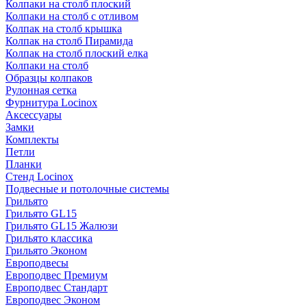
Колпаки на столб плоский
Колпаки на столб с отливом
Колпак на столб крышка
Колпак на столб Пирамида
Колпак на столб плоский елка
Колпаки на столб
Образцы колпаков
Рулонная сетка
Фурнитура Locinox
Аксессуары
Замки
Комплекты
Петли
Планки
Стенд Locinox
Подвесные и потолочные системы
Грильято
Грильято GL15
Грильято GL15 Жалюзи
Грильято классика
Грильято Эконом
Европодвесы
Европодвес Премиум
Европодвес Стандарт
Европодвес Эконом