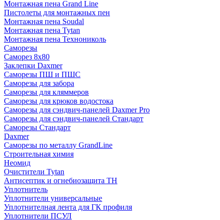
Монтажная пена Grand Linе
Пистолеты для монтажных пен
Монтажная пена Soudal
Монтажная пена Tytan
Монтажная пена Технониколь
Саморезы
Саморез 8х80
Заклепки Daxmer
Саморезы ПШ и ПШС
Саморезы для забора
Саморезы для кляммеров
Саморезы для крюков водостока
Саморезы для сэндвич-панелей Daxmer Pro
Саморезы для сэндвич-панелей Стандарт
Саморезы Стандарт
Daxmer
Саморезы по металлу GrandLine
Строительная химия
Неомид
Очистители Tytan
Антисептик и огнебиозащита ТН
Уплотнитель
Уплотнители универсальные
Уплотнителная лента для ГК профиля
Уплотнители ПСУЛ