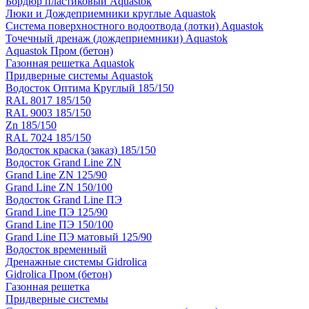
Бордюр пластиковый Aquastok
Люки и Дождеприемники круглые Aquastok
Система поверхностного водоотвода (лотки) Aquastok
Точечный дренаж (дождеприемники) Aquastok
Aquastok Пром (бетон)
Газонная решетка Aquastok
Придверные системы Aquastok
Водосток Оптима Круглый 185/150
RAL 8017 185/150
RAL 9003 185/150
Zn 185/150
RAL 7024 185/150
Водосток краска (заказ) 185/150
Водосток Grand Line ZN
Grand Line ZN 125/90
Grand Line ZN 150/100
Водосток Grand Line ПЭ
Grand Line ПЭ 125/90
Grand Line ПЭ 150/100
Grand Line ПЭ матовый 125/90
Водосток временный
Дренажные системы Gidrolica
Gidrolica Пром (бетон)
Газонная решетка
Придверные системы