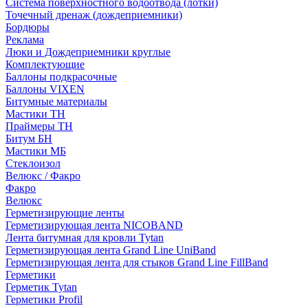
Система поверхностного водоотвода (лотки)
Точечный дренаж (дождеприемники)
Бордюры
Рекламa
Люки и Дождеприемники круглые
Комплектующие
Баллоны подкрасочные
Баллоны VIXEN
Битумные материалы
Мастики ТН
Праймеры ТН
Битум БН
Мастики МБ
Стеклоизол
Велюкс / Факро
Факро
Велюкс
Герметизирующие ленты
Герметизирующая лента NICOBAND
Лента битумная для кровли Tytan
Герметизирующая лента Grand Line UniBand
Герметизирующая лента для стыков Grand Line FillBand
Герметики
Герметик Tytan
Герметики Profil