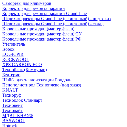
Саморезы для кляммеров
Корректор для ремонта царапин
Корректор для ремонта царапин Grand Line
Штрих-корректоры Grand Line (с кисточкой) - под заказ
Штрих-корректоры Grand Line (с кисточкой) - склад
Кровельные проходки (мастер флеш)
Кровельные проходки (мастер флеш) CN
Кровельные проходки (мастер флеш) РФ
Утеплитель
Isobox
LOGICPIR
ROCKWOOL
XPS CARBON ECO
Техноблок (Коммунар)
Белтермо
Шайба для теплоизоляции Рондоль
Пенополистирол Техноплекс (под заказ)
KNАUF
Технoруф
Техноблок Стандарт
Техновент
Технолайт
МДВП КНАУФ
BASWOOL
Hotrock