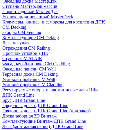
Фасадная доска МастерДэк
Ступень МастерДэк массив
Паркет садовый МастерДэк
Уголок анодированный MasterDeck
Кляммеры, клипсы и саморезы для крепления ДПК
CM Decking
Заборы CM Fencing
Комплектующие CM Deking
Лага несущая
Ограждения CM Railing
Профиль угловой ДПК
Ступень CM STAIR
Фасадная облицовка CM Cladding
Фасадные панели CM Wall
Террасная доска CM Deking
Угловой профиль CM Wall
Угловой профиль CM Cladding
Регулируемые опоры и алюминиевые лаги Hilst
ДПК Grand Line
Брус ДПК Grand Line
Грядочная доска ДПК Grand Line
Грядочная доска ДПК Grand Line (под заказ)
Доска заборная 3D Винтаж
Комплектующие Винтаж ДПК Grand Line
Лага (монтажная рейка) ДПК Grand Line