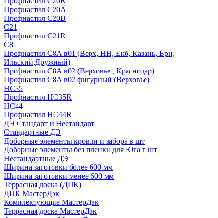
Профнастил С20R
Профнастил С20А
Профнастил С20В
C21
Профнастил С21R
C8
Профнастил С8A в01 (Верх, НН, Екб, Казань, Врн,
Ильский,Дружный)
Профнастил С8A в02 (Верховье , Краснодар)
Профнастил С8A в02 фигурный (Верховье)
HС35
Профнастил HC35R
НС44
Профнастил НС44R
ДЭ Стандарт и Нестандарт
Стандартные ДЭ
Доборные элементы кровли и забора в шт
Доборные элементы без пленки для Юга в шт
Нестандартные ДЭ
Ширина заготовки более 600 мм
Ширина заготовки менее 600 мм
Террасная доска (ДПК)
ДПК МастерДэк
Комплектующие МастерДэк
Террасная доска МастерДэк