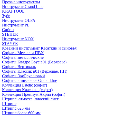
Прочие инструменты
Инструмент Grand Line
KRAFTOOL
Зубр
Инструмент OLFA
Инструмент PL
Сибин
STEHER
Инструмент NOX
STAYER
Кованый инструмент Касаткин и сыновья
Софиты Металл и ПВХ
Софиты металлические
Софиты Квадро Брус в01 (Верховье)
Софиты Вертикаль
Софиты Классик в01 (Верховье, НН)
Софиты ЭкоБрус новый
Софиты виниловые Grand Line
Коллекция Estetic (софит)
Коллекция Классика (софит)
Коллекция Премиум Акрил (софит)
Штрипс, отмотка, плоский лист
Штрипс
Штрипс 625 мм
Штрипс более 600 мм