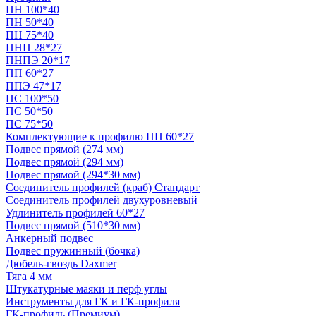
ПН 100*40
ПН 50*40
ПН 75*40
ПНП 28*27
ПНПЭ 20*17
ПП 60*27
ППЭ 47*17
ПС 100*50
ПС 50*50
ПС 75*50
Комплектующие к профилю ПП 60*27
Подвес прямой (274 мм)
Подвес прямой (294 мм)
Подвес прямой (294*30 мм)
Соединитель профилей (краб) Стандарт
Соединитель профилей двухуровневый
Удлинитель профилей 60*27
Подвес прямой (510*30 мм)
Анкерный подвес
Подвес пружинный (бочка)
Дюбель-гвоздь Daxmer
Тяга 4 мм
Штукатурные маяки и перф углы
Инструменты для ГК и ГК-профиля
ГК-профиль (Премиум)