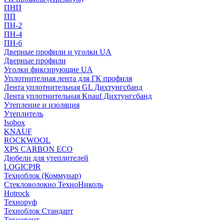
ПНП
ПП
ПН-2
ПН-4
ПН-6
Дверные профили и уголки UA
Дверные профили
Уголки фиксирующие UA
Уплотнителная лента для ГК профиля
Лента уплотнительная GL Дихтунгсбанд
Лента уплотнительная Knauf Дихтунгсбанд
Утепление и изоляция
Утеплитель
Isobox
KNAUF
ROCKWOOL
XPS CARBON ECO
Дюбели для утеплителей
LOGICPIR
Техноблок (Коммунар)
Стекловолокно ТехноНиколь
Hotrock
Технoруф
Техноблок Стандарт
Техновент