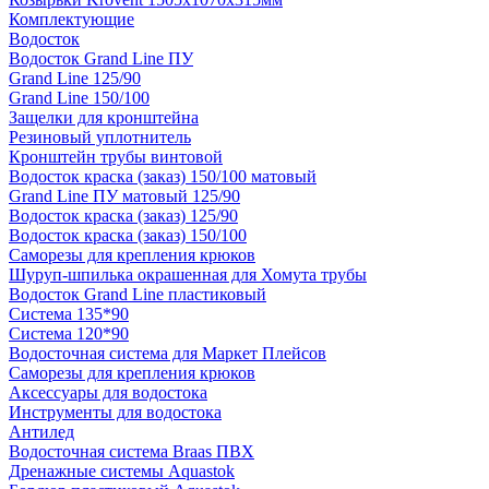
Комплектующие
Водосток
Водосток Grand Line ПУ
Grand Line 125/90
Grand Line 150/100
Защелки для кронштейна
Резиновый уплотнитель
Кронштейн трубы винтовой
Водосток краска (заказ) 150/100 матовый
Grand Line ПУ матовый 125/90
Водосток краска (заказ) 125/90
Водосток краска (заказ) 150/100
Саморезы для крепления крюков
Шуруп-шпилька окрашенная для Хомута трубы
Водосток Grand Line пластиковый
Система 135*90
Система 120*90
Водосточная система для Маркет Плейсов
Саморезы для крепления крюков
Аксессуары для водостока
Инструменты для водостока
Антилед
Водосточная система Braas ПВХ
Дренажные системы Aquastok