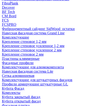
FibraPlank
Decover
BF Tech
CM Bord
FCS
FCSPRO
Фиброцементный сайдинг SidWood_остатки
Навесная фасадная система Grand Line
Комплектующие
Крепление стеновое 1,2 мм
Крепление стеновое усиленное 1,2 мм
Крепление стеновое усиленное 2 мм
Крепление стеновое 2 мм
Пластины кляммерные
Фасадные профили
Комплектующие для алюмокомпозита
Навесная фасадная система Lite
Сетка алюминиевая
Комплектующие для штукатурных фасадов
Профили армирующие штукатурные GL
Кубота Фасад
Комплекты
Кубота закрытый фасад
Кубота открытый фасад
Фасадная плитка