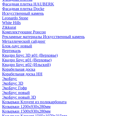
Фасадная плитка HAUBERK
Фасадная плитка Docke
Искусственный камень
Leonardo Stone
White Hills
Zikkurat
Комплектующие Ронсон
Рекламные материалы Искусственный камень
Металлический сайдинг
Блок-хаус новый
Вертикаль
Квадро Брус 3D в01 (Верховье)
Квадро Брус в01 (Верховье)
Квадро Брус в02 (Ильский)
Корабельная доска
Корабельная доска НН
ЭкоБрус
ЭкоБрус 3D
ЭкоБрус Гофр
ЭкоБрус новый
ЭкоБрус новый 3D
Козырьки Krovent из поликарбоната
Козырьки 1200х930х280мм
Козырьки 1500х930х280мм
Козырьки Krovent 1505х1070х315мм