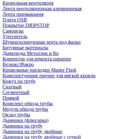
Кровельная вентиляция
Лента вентиляционная алюминиевая
Лента примыкания
Плита OSB
Покрытие DRIPSTOP
Саморезы
Утеплитель
Шумоизолирующая лента под фальц
Битумные материалы
Дымоходы Металлик и Ко
Корректор для ремонта царапин
Велюкс/Факро
Кровельные проходки Master Flash
Комплектующие прочие для мягкой кровли
Кожух на трубу
Скатный
Сегментный
Прямой
Комплект обхода трубы
Модуль обхода трубы
Оклад трубы
Дымники (флюгарка)
Дымники на трубу
Дымники на трубу двoйные
Дымники на трубу двoйные с сеткой