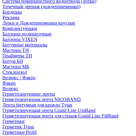
Система поверхностного водоотвода (лотки)
Точечный дренаж (дождеприемники)
Бордюры
Рекламa
Люки и Дождеприемники круглые
Комплектующие
Баллоны подкрасочные
Баллоны VIXEN
Битумные материалы
Мастики ТН
Праймеры ТН
Битум БН
Мастики МБ
Стеклоизол
Велюкс / Факро
Факро
Велюкс
Герметизирующие ленты
Герметизирующая лента NICOBAND
Лента битумная для кровли Tytan
Герметизирующая лента Grand Line UniBand
Герметизирующая лента для стыков Grand Line FillBand
Герметики
Герметик Tytan
Герметики Profil