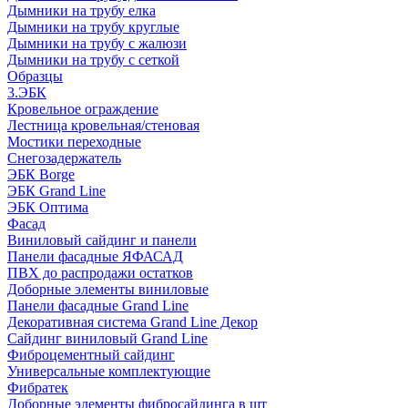
Дымники на трубу елка
Дымники на трубу круглые
Дымники на трубу с жалюзи
Дымники на трубу с сеткой
Образцы
3.ЭБК
Кровельное ограждение
Лестница кровельная/стеновая
Мостики переходные
Снегозадержатель
ЭБК Borge
ЭБК Grand Line
ЭБК Оптима
Фасад
Виниловый сайдинг и панели
Панели фасадные ЯФАСАД
ПВХ до распродажи остатков
Доборные элементы виниловые
Панели фасадные Grand Line
Декоративная система Grand Line Декор
Сайдинг виниловый Grand Line
Фиброцементный сайдинг
Универсальные комплектующие
Фибратек
Доборные элементы фибросайдинга в шт