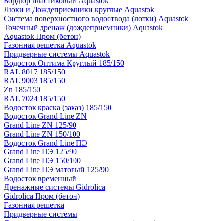
Бордюр пластиковый Aquastok
Люки и Дождеприемники круглые Aquastok
Система поверхностного водоотвода (лотки) Aquastok
Точечный дренаж (дождеприемники) Aquastok
Aquastok Пром (бетон)
Газонная решетка Aquastok
Придверные системы Aquastok
Водосток Оптима Круглый 185/150
RAL 8017 185/150
RAL 9003 185/150
Zn 185/150
RAL 7024 185/150
Водосток краска (заказ) 185/150
Водосток Grand Line ZN
Grand Line ZN 125/90
Grand Line ZN 150/100
Водосток Grand Line ПЭ
Grand Line ПЭ 125/90
Grand Line ПЭ 150/100
Grand Line ПЭ матовый 125/90
Водосток временный
Дренажные системы Gidrolica
Gidrolica Пром (бетон)
Газонная решетка
Придверные системы