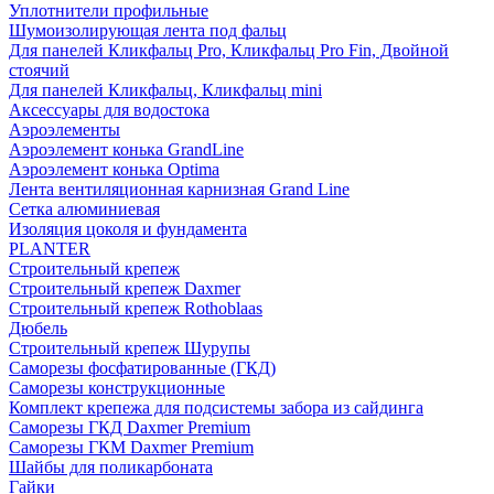
Уплотнители профильные
Шумоизолирующая лента под фальц
Для панелей Кликфальц Pro, Кликфальц Pro Fin, Двойной
стоячий
Для панелей Кликфальц, Кликфальц mini
Аксессуары для водостока
Аэроэлементы
Аэроэлемент конька GrandLine
Аэроэлемент конька Optima
Лента вентиляционная карнизная Grand Line
Сетка алюминиевая
Изоляция цоколя и фундамента
PLANTER
Строительный крепеж
Строительный крепеж Daxmer
Строительный крепеж Rothoblaas
Дюбель
Строительный крепеж Шурупы
Саморeзы фосфатированные (ГКД)
Саморезы конструкционные
Комплект крепежа для подсистемы забора из сайдинга
Саморезы ГКД Daxmer Premium
Саморезы ГКМ Daxmer Premium
Шайбы для поликарбоната
Гайки