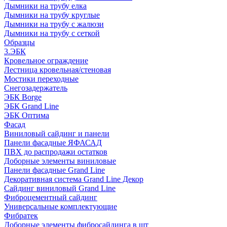
Дымники на трубу елка
Дымники на трубу круглые
Дымники на трубу с жалюзи
Дымники на трубу с сеткой
Образцы
3.ЭБК
Кровельное ограждение
Лестница кровельная/стеновая
Мостики переходные
Снегозадержатель
ЭБК Borge
ЭБК Grand Line
ЭБК Оптима
Фасад
Виниловый сайдинг и панели
Панели фасадные ЯФАСАД
ПВХ до распродажи остатков
Доборные элементы виниловые
Панели фасадные Grand Line
Декоративная система Grand Line Декор
Сайдинг виниловый Grand Line
Фиброцементный сайдинг
Универсальные комплектующие
Фибратек
Доборные элементы фибросайдинга в шт