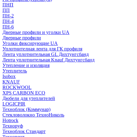
ПНП
ПП
ПН-2
ПН-4
ПН-6
Дверные профили и уголки UA
Дверные профили
Уголки фиксирующие UA
Уплотнителная лента для ГК профиля
Лента уплотнительная GL Дихтунгсбанд
Лента уплотнительная Knauf Дихтунгсбанд
Утепление и изоляция
Утеплитель
Isobox
KNAUF
ROCKWOOL
XPS CARBON ECO
Дюбели для утеплителей
LOGICPIR
Техноблок (Коммунар)
Стекловолокно ТехноНиколь
Hotrock
Технoруф
Техноблок Стандарт
Техновент