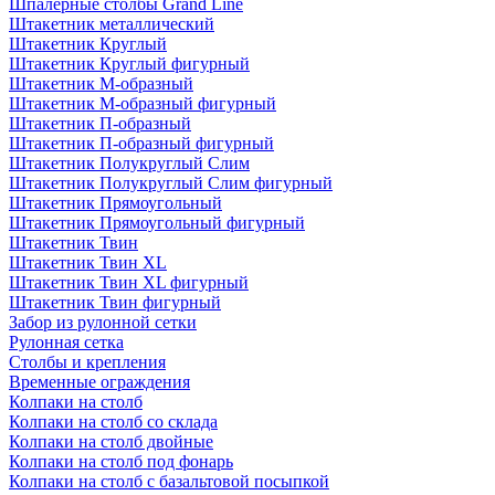
Шпалерные столбы Grand Line
Штакетник металлический
Штакетник Круглый
Штакетник Круглый фигурный
Штакетник М-образный
Штакетник М-образный фигурный
Штакетник П-образный
Штакетник П-образный фигурный
Штакетник Полукруглый Слим
Штакетник Полукруглый Слим фигурный
Штакетник Прямоугольный
Штакетник Прямоугольный фигурный
Штакетник Твин
Штакетник Твин XL
Штакетник Твин XL фигурный
Штакетник Твин фигурный
Забор из рулонной сетки
Рулонная сетка
Столбы и крепления
Временные ограждения
Колпаки на столб
Колпаки на столб со склада
Колпаки на столб двoйные
Колпаки на столб под фонарь
Колпаки на столб с базальтовой посыпкой