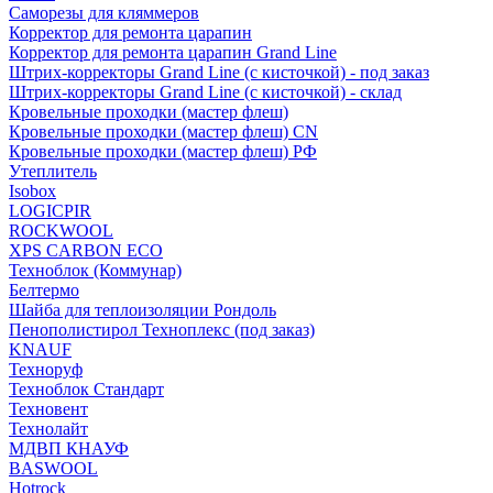
Саморезы для кляммеров
Корректор для ремонта царапин
Корректор для ремонта царапин Grand Line
Штрих-корректоры Grand Line (с кисточкой) - под заказ
Штрих-корректоры Grand Line (с кисточкой) - склад
Кровельные проходки (мастер флеш)
Кровельные проходки (мастер флеш) CN
Кровельные проходки (мастер флеш) РФ
Утеплитель
Isobox
LOGICPIR
ROCKWOOL
XPS CARBON ECO
Техноблок (Коммунар)
Белтермо
Шайба для теплоизоляции Рондоль
Пенополистирол Техноплекс (под заказ)
KNАUF
Технoруф
Техноблок Стандарт
Техновент
Технолайт
МДВП КНАУФ
BASWOOL
Hotrock