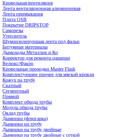
Кровельная вентиляция
Лента вентиляционная алюминиевая
Лента примыкания
Плита OSB
Покрытие DRIPSTOP
Саморезы
Утеплитель
Шумоизолирующая лента под фальц
Битумные материалы
Дымоходы Металлик и Ко
Корректор для ремонта царапин
Велюкс/Факро
Кровельные проходки Master Flash
Комплектующие прочие для мягкой кровли
Кожух на трубу
Скатный
Сегментный
Прямой
Комплект обхода трубы
Модуль обхода трубы
Оклад трубы
Дымники (флюгарка)
Дымники на трубу
Дымники на трубу двoйные
Дымники на трубу двoйные с сеткой