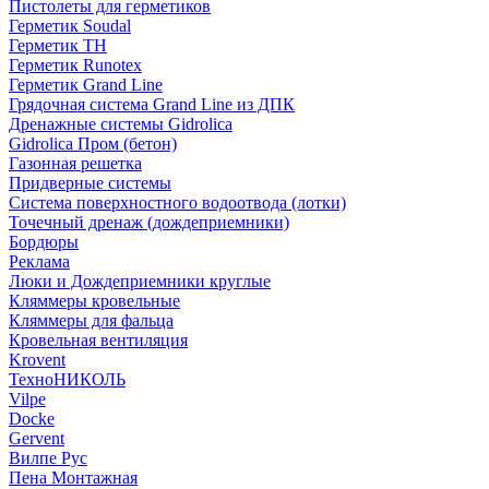
Пистолеты для герметиков
Герметик Soudal
Герметик ТН
Герметик Runotex
Герметик Grand Line
Грядочная система Grand Line из ДПК
Дренажные системы Gidrolica
Gidrolica Пром (бетон)
Газонная решетка
Придверные системы
Система поверхностного водоотвода (лотки)
Точечный дренаж (дождеприемники)
Бордюры
Рекламa
Люки и Дождеприемники круглые
Кляммеры кровельные
Кляммеры для фальца
Кровельная вентиляция
Krovent
ТехноНИКОЛЬ
Vilpe
Docke
Gervent
Вилпе Рус
Пена Монтажнaя