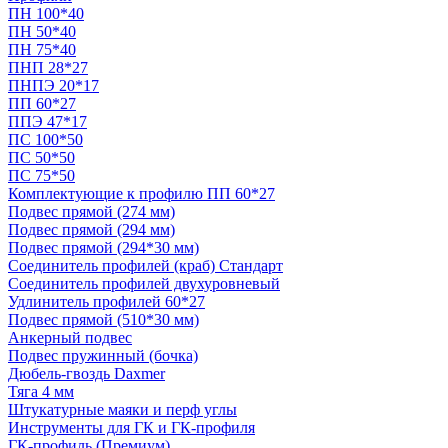
ПН 100*40
ПН 50*40
ПН 75*40
ПНП 28*27
ПНПЭ 20*17
ПП 60*27
ППЭ 47*17
ПС 100*50
ПС 50*50
ПС 75*50
Комплектующие к профилю ПП 60*27
Подвес прямой (274 мм)
Подвес прямой (294 мм)
Подвес прямой (294*30 мм)
Соединитель профилей (краб) Стандарт
Соединитель профилей двухуровневый
Удлинитель профилей 60*27
Подвес прямой (510*30 мм)
Анкерный подвес
Подвес пружинный (бочка)
Дюбель-гвоздь Daxmer
Тяга 4 мм
Штукатурные маяки и перф углы
Инструменты для ГК и ГК-профиля
ГК-профиль (Премиум)