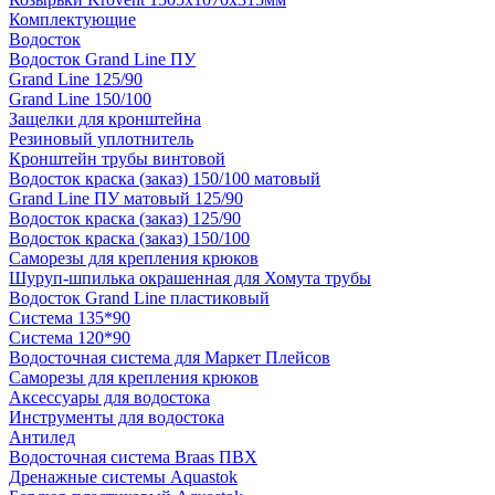
Комплектующие
Водосток
Водосток Grand Line ПУ
Grand Line 125/90
Grand Line 150/100
Защелки для кронштейна
Резиновый уплотнитель
Кронштейн трубы винтовой
Водосток краска (заказ) 150/100 матовый
Grand Line ПУ матовый 125/90
Водосток краска (заказ) 125/90
Водосток краска (заказ) 150/100
Саморезы для крепления крюков
Шуруп-шпилька окрашенная для Хомута трубы
Водосток Grand Line пластиковый
Система 135*90
Система 120*90
Водосточная система для Маркет Плейсов
Саморезы для крепления крюков
Аксессуары для водостока
Инструменты для водостока
Антилед
Водосточная система Braas ПВХ
Дренажные системы Aquastok