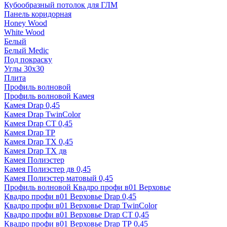
Кубообразный потолок для ГЛМ
Панель коридорная
Honey Wood
White Wood
Белый
Белый Medic
Под покраску
Углы 30х30
Плита
Профиль волновой
Профиль волновой Камея
Камея Drap 0,45
Камея Drap TwinColor
Камея Drap СТ 0,45
Камея Drap ТР
Камея Drap ТХ 0,45
Камея Drap ТХ дв
Камея Полиэстер
Камея Полиэстер дв 0,45
Камея Полиэстер матовый 0,45
Профиль волновой Квадро профи в01 Верховье
Квадро профи в01 Верховье Drap 0,45
Квадро профи в01 Верховье Drap TwinColor
Квадро профи в01 Верховье Drap СТ 0,45
Квадро профи в01 Верховье Drap ТР 0,45