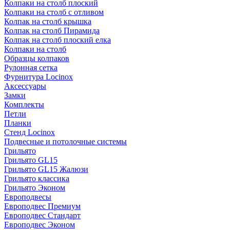
Колпаки на столб плоский
Колпаки на столб с отливом
Колпак на столб крышка
Колпак на столб Пирамида
Колпак на столб плоский елка
Колпаки на столб
Образцы колпаков
Рулонная сетка
Фурнитура Locinox
Аксессуары
Замки
Комплекты
Петли
Планки
Стенд Locinox
Подвесные и потолочные системы
Грильято
Грильято GL15
Грильято GL15 Жалюзи
Грильято классика
Грильято Эконом
Европодвесы
Европодвес Премиум
Европодвес Стандарт
Европодвес Эконом