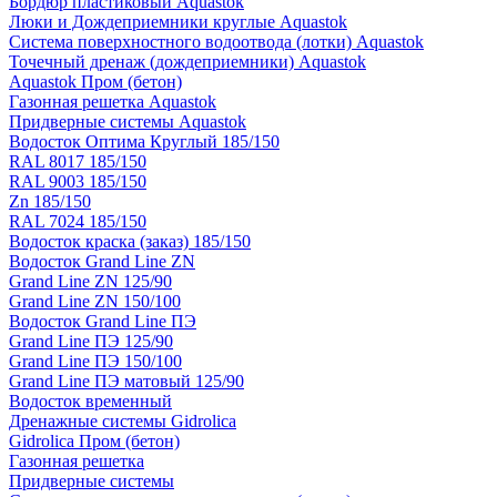
Бордюр пластиковый Aquastok
Люки и Дождеприемники круглые Aquastok
Система поверхностного водоотвода (лотки) Aquastok
Точечный дренаж (дождеприемники) Aquastok
Aquastok Пром (бетон)
Газонная решетка Aquastok
Придверные системы Aquastok
Водосток Оптима Круглый 185/150
RAL 8017 185/150
RAL 9003 185/150
Zn 185/150
RAL 7024 185/150
Водосток краска (заказ) 185/150
Водосток Grand Line ZN
Grand Line ZN 125/90
Grand Line ZN 150/100
Водосток Grand Line ПЭ
Grand Line ПЭ 125/90
Grand Line ПЭ 150/100
Grand Line ПЭ матовый 125/90
Водосток временный
Дренажные системы Gidrolica
Gidrolica Пром (бетон)
Газонная решетка
Придверные системы