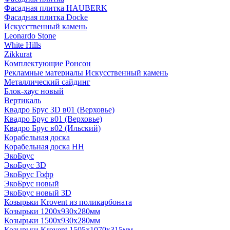
Фасадная плитка HAUBERK
Фасадная плитка Docke
Искусственный камень
Leonardo Stone
White Hills
Zikkurat
Комплектующие Ронсон
Рекламные материалы Искусственный камень
Металлический сайдинг
Блок-хаус новый
Вертикаль
Квадро Брус 3D в01 (Верховье)
Квадро Брус в01 (Верховье)
Квадро Брус в02 (Ильский)
Корабельная доска
Корабельная доска НН
ЭкоБрус
ЭкоБрус 3D
ЭкоБрус Гофр
ЭкоБрус новый
ЭкоБрус новый 3D
Козырьки Krovent из поликарбоната
Козырьки 1200х930х280мм
Козырьки 1500х930х280мм
Козырьки Krovent 1505х1070х315мм