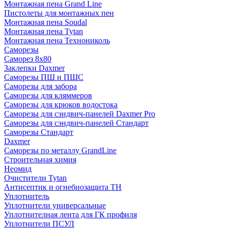
Монтажная пена Grand Linе
Пистолеты для монтажных пен
Монтажная пена Soudal
Монтажная пена Tytan
Монтажная пена Технониколь
Саморезы
Саморез 8х80
Заклепки Daxmer
Саморезы ПШ и ПШС
Саморезы для забора
Саморезы для кляммеров
Саморезы для крюков водостока
Саморезы для сэндвич-панелей Daxmer Pro
Саморезы для сэндвич-панелей Стандарт
Саморезы Стандарт
Daxmer
Саморезы по металлу GrandLine
Строительная химия
Неомид
Очистители Tytan
Антисептик и огнебиозащита ТН
Уплотнитель
Уплотнители универсальные
Уплотнителная лента для ГК профиля
Уплотнители ПСУЛ