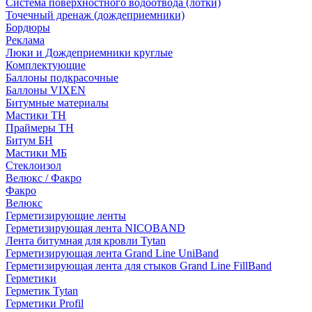
Система поверхностного водоотвода (лотки)
Точечный дренаж (дождеприемники)
Бордюры
Рекламa
Люки и Дождеприемники круглые
Комплектующие
Баллоны подкрасочные
Баллоны VIXEN
Битумные материалы
Мастики ТН
Праймеры ТН
Битум БН
Мастики МБ
Стеклоизол
Велюкс / Факро
Факро
Велюкс
Герметизирующие ленты
Герметизирующая лента NICOBAND
Лента битумная для кровли Tytan
Герметизирующая лента Grand Line UniBand
Герметизирующая лента для стыков Grand Line FillBand
Герметики
Герметик Tytan
Герметики Profil