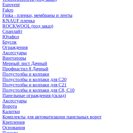
Eurovent
Fakro
Finka - пленки, мембраны и ленты
KNAUF пленка
ROCKWOOL (под заказ)
Спанлайт
Ютафол
Брусок
Ограждения
Аксессуары
Винтопоры
Мерный лист Дачный
Профнастил 8 Дачный
Полустолбы и колпаки
Полустолбы и колпаки для С20
Полустолбы и колпаки для С21
Полустолбы и колпаки для С8, С10
Панельные ограждения (склад)
Аксессуары
Ворота
Калитки
Комплекты для автоматизации панельных ворот
Крепления
Основания
Панели