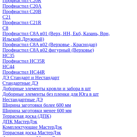
Профнастил С20R
Профнастил С20А
Профнастил С20В
C21
Профнастил С21R
C8
Профнастил С8A в01 (Верх, НН, Екб, Казань, Врн,
Ильский,Дружный)
Профнастил С8A в02 (Верховье , Краснодар)
Профнастил С8A в02 фигурный (Верховье)
HС35
Профнастил HC35R
НС44
Профнастил НС44R
ДЭ Стандарт и Нестандарт
Стандартные ДЭ
Доборные элементы кровли и забора в шт
Доборные элементы без пленки для Юга в шт
Нестандартные ДЭ
Ширина заготовки более 600 мм
Ширина заготовки менее 600 мм
Террасная доска (ДПК)
ДПК МастерДэк
Комплектующие МастерДэк
Террасная доска МастерДэк