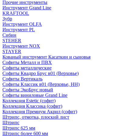
Прочие инструменты
Инструмент Grand Line
KRAFTOOL
Зубр
Инструмент OLFA
Инструмент PL
Сибин
STEHER
Инструмент NOX
STAYER
Кованый инструмент Касаткин и сыновья
Софиты Металл и ПВХ
Софиты металлические
Софиты Квадро Брус в01 (Верховье)
Софиты Вертикаль
Софиты Классик в01 (Верховье, НН)
Софиты ЭкоБрус новый
Софиты виниловые Grand Line
Коллекция Estetic (софит)
Коллекция Классика (софит)
Коллекция Премиум Акрил (софит)
Штрипс, отмотка, плоский лист
Штрипс
Штрипс 625 мм
Штрипс более 600 мм