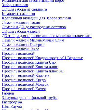
Комплекты для автоматизации ворот
Заборы жалюзи
ДЭ для забора из сайдинга
Комплекты жалюзи
Крепежный вкладыш для Забора жалюзи
Ламели жалюзи Токио
Ламели и ДЭ до распродажи остатков
ДЭ для забора жалюзи
ДЭ забора для горизонтального монтажа штакетника
Ламели жалюзи Милан/Милан Слим
Ламели жалюзи Палермо
Ламели жалюзи Техас
Профиль волновой
Профиль волновой Квадро профи v01 Верховье
Профиль волновой Квинта Uno
Профиль волновой Квинта плюс
Профиль волновой Квинта плюс 3D
Профиль волновой Классик
Профиль волновой Кредо
Профиль волновой Модерн
Профиль волновой Камея
Габион
Заглушка для профильной трубы
Распродажа
Шлагбаумы