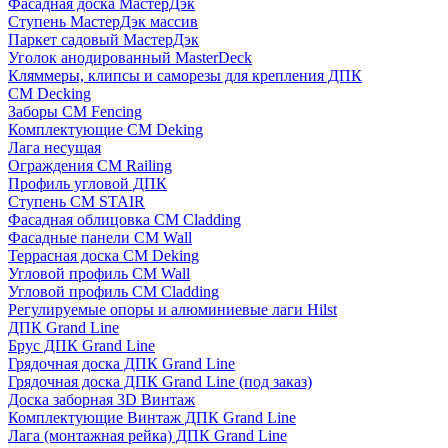
Фасадная доска МастерДэк
Ступень МастерДэк массив
Паркет садовый МастерДэк
Уголок анодированный MasterDeck
Кляммеры, клипсы и саморезы для крепления ДПК
CM Decking
Заборы CM Fencing
Комплектующие CM Deking
Лага несущая
Ограждения CM Railing
Профиль угловой ДПК
Ступень CM STAIR
Фасадная облицовка CM Cladding
Фасадные панели CM Wall
Террасная доска CM Deking
Угловой профиль CM Wall
Угловой профиль CM Cladding
Регулируемые опоры и алюминиевые лаги Hilst
ДПК Grand Line
Брус ДПК Grand Line
Грядочная доска ДПК Grand Line
Грядочная доска ДПК Grand Line (под заказ)
Доска заборная 3D Винтаж
Комплектующие Винтаж ДПК Grand Line
Лага (монтажная рейка) ДПК Grand Line