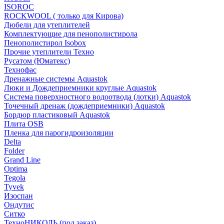
ISOROC
ROCKWOOL ( только для Кирова)
Дюбели для утеплителей
Комплектующие для пенополистирола
Пенополистирол Isobox
Прочие утеплители Техно
Русатом (Юматекс)
Технофас
Дренажные системы Aquastok
Люки и Дождеприемники круглые Aquastok
Система поверхностного водоотвода (лотки) Aquastok
Точечный дренаж (дождеприемники) Aquastok
Бордюр пластиковый Aquastok
Плита OSB
Пленка для парогидроизоляции
Delta
Folder
Grand Line
Optima
Tegola
Tyvek
Изоспан
Ондутис
Ситко
ТехноНИКОЛЬ (под заказ)