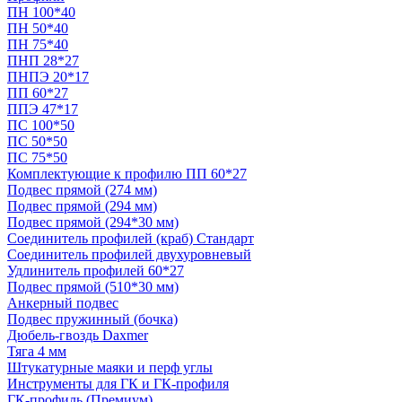
ПН 100*40
ПН 50*40
ПН 75*40
ПНП 28*27
ПНПЭ 20*17
ПП 60*27
ППЭ 47*17
ПС 100*50
ПС 50*50
ПС 75*50
Комплектующие к профилю ПП 60*27
Подвес прямой (274 мм)
Подвес прямой (294 мм)
Подвес прямой (294*30 мм)
Соединитель профилей (краб) Стандарт
Соединитель профилей двухуровневый
Удлинитель профилей 60*27
Подвес прямой (510*30 мм)
Анкерный подвес
Подвес пружинный (бочка)
Дюбель-гвоздь Daxmer
Тяга 4 мм
Штукатурные маяки и перф углы
Инструменты для ГК и ГК-профиля
ГК-профиль (Премиум)