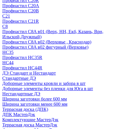
Профнастил С20R
Профнастил С20А
Профнастил С20В
C21
Профнастил С21R
C8
Профнастил С8A в01 (Верх, НН, Екб, Казань, Врн,
Ильский,Дружный)
Профнастил С8A в02 (Верховье , Краснодар)
Профнастил С8A в02 фигурный (Верховье)
HС35
Профнастил HC35R
НС44
Профнастил НС44R
ДЭ Стандарт и Нестандарт
Стандартные ДЭ
Доборные элементы кровли и забора в шт
Доборные элементы без пленки для Юга в шт
Нестандартные ДЭ
Ширина заготовки более 600 мм
Ширина заготовки менее 600 мм
Террасная доска (ДПК)
ДПК МастерДэк
Комплектующие МастерДэк
Террасная доска МастерДэк