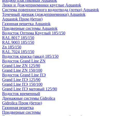
Бордюр пластиковый Aquastok
Люки и Дождеприемники круглые Aquastok
Система поверхностного водоотвода (лотки) Aquastok
Точечный дренаж (дождеприемники) Aquastok
Aquastok Пром (бетон)
Газонная решетка Aquastok
Придверные системы Aquastok
Водосток Оптима Круглый 185/150
RAL 8017 185/150
RAL 9003 185/150
Zn 185/150
RAL 7024 185/150
Водосток краска (заказ) 185/150
Водосток Grand Line ZN
Grand Line ZN 125/90
Grand Line ZN 150/100
Водосток Grand Line ПЭ
Grand Line ПЭ 125/90
Grand Line ПЭ 150/100
Grand Line ПЭ матовый 125/90
Водосток временный
Дренажные системы Gidrolica
Gidrolica Пром (бетон)
Газонная решетка
Придверные системы