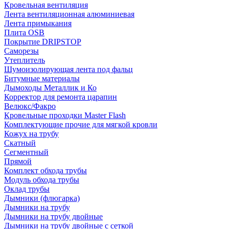
Кровельная вентиляция
Лента вентиляционная алюминиевая
Лента примыкания
Плита OSB
Покрытие DRIPSTOP
Саморезы
Утеплитель
Шумоизолирующая лента под фальц
Битумные материалы
Дымоходы Металлик и Ко
Корректор для ремонта царапин
Велюкс/Факро
Кровельные проходки Master Flash
Комплектующие прочие для мягкой кровли
Кожух на трубу
Скатный
Сегментный
Прямой
Комплект обхода трубы
Модуль обхода трубы
Оклад трубы
Дымники (флюгарка)
Дымники на трубу
Дымники на трубу двoйные
Дымники на трубу двoйные с сеткой