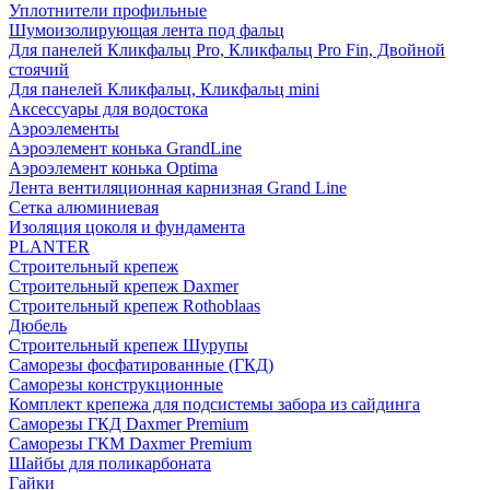
Уплотнители профильные
Шумоизолирующая лента под фальц
Для панелей Кликфальц Pro, Кликфальц Pro Fin, Двойной
стоячий
Для панелей Кликфальц, Кликфальц mini
Аксессуары для водостока
Аэроэлементы
Аэроэлемент конька GrandLine
Аэроэлемент конька Optima
Лента вентиляционная карнизная Grand Line
Сетка алюминиевая
Изоляция цоколя и фундамента
PLANTER
Строительный крепеж
Строительный крепеж Daxmer
Строительный крепеж Rothoblaas
Дюбель
Строительный крепеж Шурупы
Саморeзы фосфатированные (ГКД)
Саморезы конструкционные
Комплект крепежа для подсистемы забора из сайдинга
Саморезы ГКД Daxmer Premium
Саморезы ГКМ Daxmer Premium
Шайбы для поликарбоната
Гайки