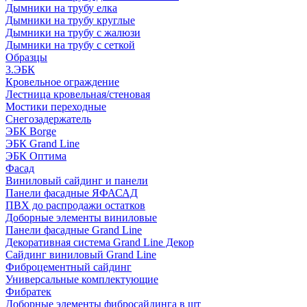
Дымники на трубу елка
Дымники на трубу круглые
Дымники на трубу с жалюзи
Дымники на трубу с сеткой
Образцы
3.ЭБК
Кровельное ограждение
Лестница кровельная/стеновая
Мостики переходные
Снегозадержатель
ЭБК Borge
ЭБК Grand Line
ЭБК Оптима
Фасад
Виниловый сайдинг и панели
Панели фасадные ЯФАСАД
ПВХ до распродажи остатков
Доборные элементы виниловые
Панели фасадные Grand Line
Декоративная система Grand Line Декор
Сайдинг виниловый Grand Line
Фиброцементный сайдинг
Универсальные комплектующие
Фибратек
Доборные элементы фибросайдинга в шт