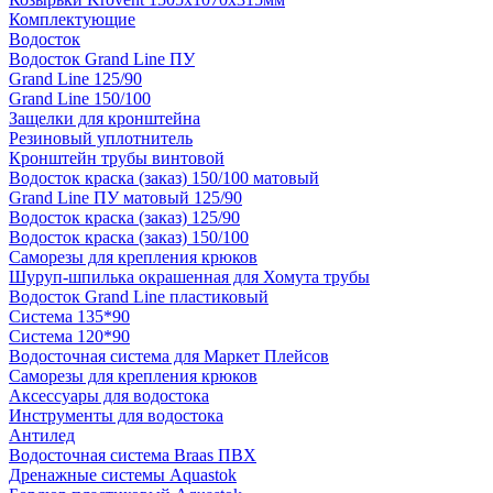
Комплектующие
Водосток
Водосток Grand Line ПУ
Grand Line 125/90
Grand Line 150/100
Защелки для кронштейна
Резиновый уплотнитель
Кронштейн трубы винтовой
Водосток краска (заказ) 150/100 матовый
Grand Line ПУ матовый 125/90
Водосток краска (заказ) 125/90
Водосток краска (заказ) 150/100
Саморезы для крепления крюков
Шуруп-шпилька окрашенная для Хомута трубы
Водосток Grand Line пластиковый
Система 135*90
Система 120*90
Водосточная система для Маркет Плейсов
Саморезы для крепления крюков
Аксессуары для водостока
Инструменты для водостока
Антилед
Водосточная система Braas ПВХ
Дренажные системы Aquastok