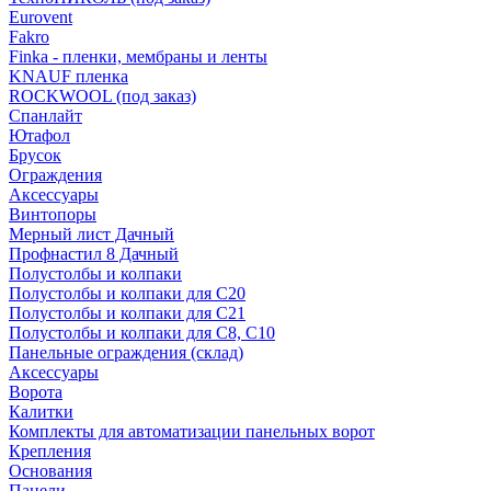
Eurovent
Fakro
Finka - пленки, мембраны и ленты
KNAUF пленка
ROCKWOOL (под заказ)
Спанлайт
Ютафол
Брусок
Ограждения
Аксессуары
Винтопоры
Мерный лист Дачный
Профнастил 8 Дачный
Полустолбы и колпаки
Полустолбы и колпаки для С20
Полустолбы и колпаки для С21
Полустолбы и колпаки для С8, С10
Панельные ограждения (склад)
Аксессуары
Ворота
Калитки
Комплекты для автоматизации панельных ворот
Крепления
Основания
Панели