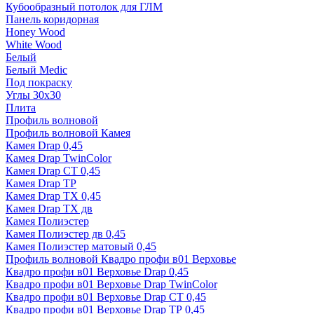
Кубообразный потолок для ГЛМ
Панель коридорная
Honey Wood
White Wood
Белый
Белый Medic
Под покраску
Углы 30х30
Плита
Профиль волновой
Профиль волновой Камея
Камея Drap 0,45
Камея Drap TwinColor
Камея Drap СТ 0,45
Камея Drap ТР
Камея Drap ТХ 0,45
Камея Drap ТХ дв
Камея Полиэстер
Камея Полиэстер дв 0,45
Камея Полиэстер матовый 0,45
Профиль волновой Квадро профи в01 Верховье
Квадро профи в01 Верховье Drap 0,45
Квадро профи в01 Верховье Drap TwinColor
Квадро профи в01 Верховье Drap СТ 0,45
Квадро профи в01 Верховье Drap ТР 0,45