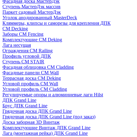
Фасадная доска МастерДэк
Ступень МастерДэк массив
Паркет садовый МастерДэк
Уголок анодированный MasterDeck
Кляммеры, клипсы и саморезы для крепления ДПК
CM Decking
Заборы CM Fencing
Комплектующие CM Deking
Лага несущая
Ограждения CM Railing
Профиль угловой ДПК
Ступень CM STAIR
Фасадная облицовка CM Cladding
Фасадные панели CM Wall
Террасная доска CM Deking
Угловой профиль CM Wall
Угловой профиль CM Cladding
Регулируемые опоры и алюминиевые лаги Hilst
ДПК Grand Line
Брус ДПК Grand Line
Грядочная доска ДПК Grand Line
Грядочная доска ДПК Grand Line (под заказ)
Доска заборная 3D Винтаж
Комплектующие Винтаж ДПК Grand Line
Лага (монтажная рейка) ДПК Grand Line