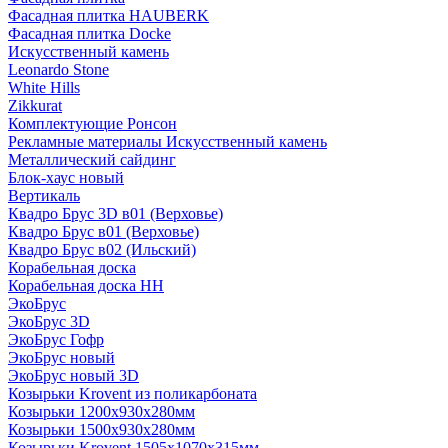
Фасадная плитка HAUBERK
Фасадная плитка Docke
Искусственный камень
Leonardo Stone
White Hills
Zikkurat
Комплектующие Ронсон
Рекламные материалы Искусственный камень
Металлический сайдинг
Блок-хаус новый
Вертикаль
Квадро Брус 3D в01 (Верховье)
Квадро Брус в01 (Верховье)
Квадро Брус в02 (Ильский)
Корабельная доска
Корабельная доска НН
ЭкоБрус
ЭкоБрус 3D
ЭкоБрус Гофр
ЭкоБрус новый
ЭкоБрус новый 3D
Козырьки Krovent из поликарбоната
Козырьки 1200х930х280мм
Козырьки 1500х930х280мм
Козырьки Krovent 1505х1070х315мм