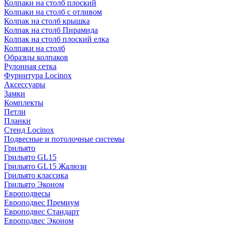
Колпаки на столб плоский
Колпаки на столб с отливом
Колпак на столб крышка
Колпак на столб Пирамида
Колпак на столб плоский елка
Колпаки на столб
Образцы колпаков
Рулонная сетка
Фурнитура Locinox
Аксессуары
Замки
Комплекты
Петли
Планки
Стенд Locinox
Подвесные и потолочные системы
Грильято
Грильято GL15
Грильято GL15 Жалюзи
Грильято классика
Грильято Эконом
Европодвесы
Европодвес Премиум
Европодвес Стандарт
Европодвес Эконом