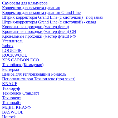
Саморезы для кляммеров
Корректор для ремонта царапин
Корректор для ремонта царапин Grand Line
Штрих-корректоры Grand Line (с кисточкой) - под заказ
Штрих-корректоры Grand Line (с кисточкой) - склад
Кровельные проходки (мастер флеш)
Кровельные проходки (мастер флеш) CN
Кровельные проходки (мастер флеш) РФ
Утеплитель
Isobox
LOGICPIR
ROCKWOOL
XPS CARBON ECO
Техноблок (Коммунар)
Белтермо
Шайба для теплоизоляции Рондоль
Пенополистирол Техноплекс (под заказ)
KNАUF
Технoруф
Техноблок Стандарт
Техновент
Технолайт
МДВП КНАУФ
BASWOOL
Hotrock