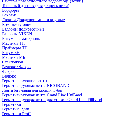
Система поверхностного водоотвода (лотки)
Точечный дренаж (дождеприемники)
Бордюры
Рекламa
Люки и Дождеприемники круглые
Комплектующие
Баллоны подкрасочные
Баллоны VIXEN
Битумные материалы
Мастики ТН
Праймеры ТН
Битум БН
Мастики МБ
Стеклоизол
Велюкс / Факро
Факро
Велюкс
Герметизирующие ленты
Герметизирующая лента NICOBAND
Лента битумная для кровли Tytan
Герметизирующая лента Grand Line UniBand
Герметизирующая лента для стыков Grand Line FillBand
Герметики
Герметик Tytan
Герметики Profil