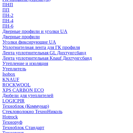
ПНП
ПП
ПН-2
ПН-4
ПН-6
Дверные профили и уголки UA
Дверные профили
Уголки фиксирующие UA
Уплотнителная лента для ГК профиля
Лента уплотнительная GL Дихтунгсбанд
Лента уплотнительная Knauf Дихтунгсбанд
Утепление и изоляция
Утеплитель
Isobox
KNAUF
ROCKWOOL
XPS CARBON ECO
Дюбели для утеплителей
LOGICPIR
Техноблок (Коммунар)
Стекловолокно ТехноНиколь
Hotrock
Технoруф
Техноблок Стандарт
Техновент