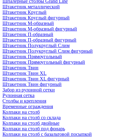
Шпалерные столбы Grand Line
Штакетник металлический
Штакетник Круглый
Штакетник Круглый фигурный
Штакетник М-образный
Штакетник М-образный фигурный
Штакетник П-образный
Штакетник П-образный фигурный
Штакетник Полукруглый Слим
Штакетник Полукруглый Слим фигурный
Штакетник Прямоугольный
Штакетник Прямоугольный фигурный
Штакетник Твин
Штакетник Твин XL
Штакетник Твин XL фигурный
Штакетник Твин фигурный
Забор из рулонной сетки
Рулонная сетка
Столбы и крепления
Временные ограждения
Колпаки на столб
Колпаки на столб со склада
Колпаки на столб двoйные
Колпаки на столб под фонарь
Колпаки на столб с базальтовой посыпкой