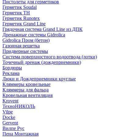
Пистолеты для герметиков
Герметик Soudal
Герметик ТН
Герметик Runotex
Герметик Grand Line
Грядочная система Grand Line из ДПК
Дренажные системы Gidrolica
Gidrolica Пром (бетон)
Газонная решетка
Придверные системы
Система поверхностного водоотвода (лотки)
Точечный дренаж (дождеприемники)
Бордюры
Рекламa
Люки и Дождеприемники круглые
Кляммеры кровельные
Кляммеры для фальца
Кровельная вентиляция
Krovent
ТехноНИКОЛЬ
Vilpe
Docke
Gervent
Вилпе Рус
Пена Монтажнaя