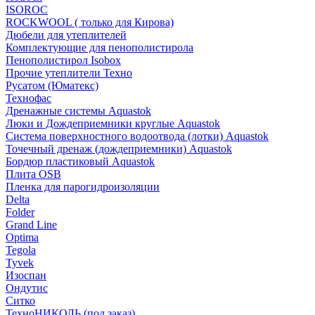
ISOROC
ROCKWOOL ( только для Кирова)
Дюбели для утеплителей
Комплектующие для пенополистирола
Пенополистирол Isobox
Прочие утеплители Техно
Русатом (Юматекс)
Технофас
Дренажные системы Aquastok
Люки и Дождеприемники круглые Aquastok
Система поверхностного водоотвода (лотки) Aquastok
Точечный дренаж (дождеприемники) Aquastok
Бордюр пластиковый Aquastok
Плита OSB
Пленка для парогидроизоляции
Delta
Folder
Grand Line
Optima
Tegola
Tyvek
Изоспан
Ондутис
Ситко
ТехноНИКОЛЬ (под заказ)