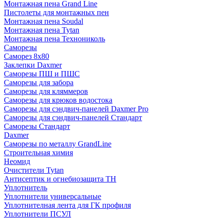
Монтажная пена Grand Linе
Пистолеты для монтажных пен
Монтажная пена Soudal
Монтажная пена Tytan
Монтажная пена Технониколь
Саморезы
Саморез 8х80
Заклепки Daxmer
Саморезы ПШ и ПШС
Саморезы для забора
Саморезы для кляммеров
Саморезы для крюков водостока
Саморезы для сэндвич-панелей Daxmer Pro
Саморезы для сэндвич-панелей Стандарт
Саморезы Стандарт
Daxmer
Саморезы по металлу GrandLine
Строительная химия
Неомид
Очистители Tytan
Антисептик и огнебиозащита ТН
Уплотнитель
Уплотнители универсальные
Уплотнителная лента для ГК профиля
Уплотнители ПСУЛ