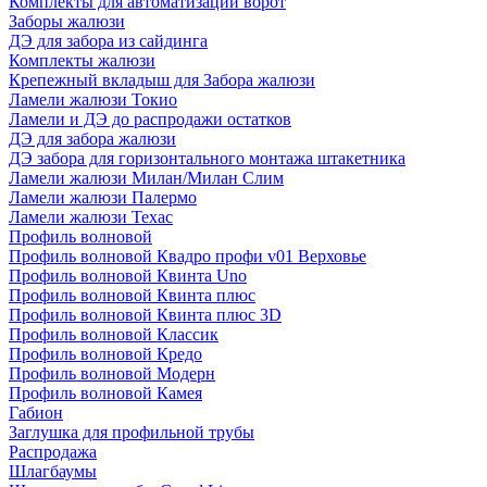
Комплекты для автоматизации ворот
Заборы жалюзи
ДЭ для забора из сайдинга
Комплекты жалюзи
Крепежный вкладыш для Забора жалюзи
Ламели жалюзи Токио
Ламели и ДЭ до распродажи остатков
ДЭ для забора жалюзи
ДЭ забора для горизонтального монтажа штакетника
Ламели жалюзи Милан/Милан Слим
Ламели жалюзи Палермо
Ламели жалюзи Техас
Профиль волновой
Профиль волновой Квадро профи v01 Верховье
Профиль волновой Квинта Uno
Профиль волновой Квинта плюс
Профиль волновой Квинта плюс 3D
Профиль волновой Классик
Профиль волновой Кредо
Профиль волновой Модерн
Профиль волновой Камея
Габион
Заглушка для профильной трубы
Распродажа
Шлагбаумы