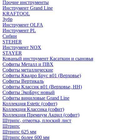
Прочие инструменты
Инструмент Grand Line
KRAFTOOL
Зубр
Инструмент OLFA
Инструмент PL
Сибин
STEHER
Инструмент NOX
STAYER
Кованый инструмент Касаткин и сыновья
Софиты Металл и ПВХ
Софиты металлические
Софиты Квадро Брус в01 (Верховье)
Софиты Вертикаль
Софиты Классик в01 (Верховье, НН)
Софиты ЭкоБрус новый
Софиты виниловые Grand Line
Коллекция Estetic (софит)
Коллекция Классика (софит)
Коллекция Премиум Акрил (софит)
Штрипс, отмотка, плоский лист
Штрипс
Штрипс 625 мм
Штрипс более 600 мм