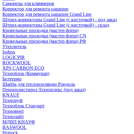
Саморезы для кляммеров
Корректор для ремонта царапин
Корректор для ремонта царапин Grand Line
Штрих-корректоры Grand Line (с кисточкой) - под заказ
Штрих-корректоры Grand Line (с кисточкой) - склад
Кровельные проходки (мастер флеш)
Кровельные проходки (мастер флеш) CN
Кровельные проходки (мастер флеш) РФ
Утеплитель
Isobox
LOGICPIR
ROCKWOOL
XPS CARBON ECO
Техноблок (Коммунар)
Белтермо
Шайба для теплоизоляции Рондоль
Пенополистирол Техноплекс (под заказ)
KNАUF
Технoруф
Техноблок Стандарт
Техновент
Технолайт
МДВП КНАУФ
BASWOOL
Hotrock