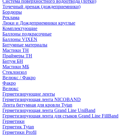
Система поверхностного водоотвода (лотки)
Точечный дренаж (дождеприемники)
Бордюры
Рекламa
Люки и Дождеприемники круглые
Комплектующие
Баллоны подкрасочные
Баллоны VIXEN
Битумные материалы
Мастики ТН
Праймеры ТН
Битум БН
Мастики МБ
Стеклоизол
Велюкс / Факро
Факро
Велюкс
Герметизирующие ленты
Герметизирующая лента NICOBAND
Лента битумная для кровли Tytan
Герметизирующая лента Grand Line UniBand
Герметизирующая лента для стыков Grand Line FillBand
Герметики
Герметик Tytan
Герметики Profil