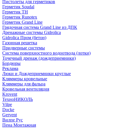
Пистолеты для герметиков
Герметик Soudal
Герметик ТН
Герметик Runotex
Герметик Grand Line
Грядочная система Grand Line из ДПК
Дренажные системы Gidrolica
Gidrolica Пром (бетон)
Газонная решетка
Придверные системы
Система поверхностного водоотвода (лотки)
Точечный дренаж (дождеприемники)
Бордюры
Рекламa
Люки и Дождеприемники круглые
Кляммеры кровельные
Кляммеры для фальца
Кровельная вентиляция
Krovent
ТехноНИКОЛЬ
Vilpe
Docke
Gervent
Вилпе Рус
Пена Монтажнaя