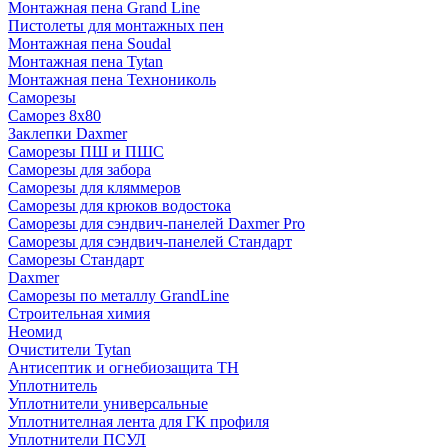
Монтажная пена Grand Linе
Пистолеты для монтажных пен
Монтажная пена Soudal
Монтажная пена Tytan
Монтажная пена Технониколь
Саморезы
Саморез 8х80
Заклепки Daxmer
Саморезы ПШ и ПШС
Саморезы для забора
Саморезы для кляммеров
Саморезы для крюков водостока
Саморезы для сэндвич-панелей Daxmer Pro
Саморезы для сэндвич-панелей Стандарт
Саморезы Стандарт
Daxmer
Саморезы по металлу GrandLine
Строительная химия
Неомид
Очистители Tytan
Антисептик и огнебиозащита ТН
Уплотнитель
Уплотнители универсальные
Уплотнителная лента для ГК профиля
Уплотнители ПСУЛ