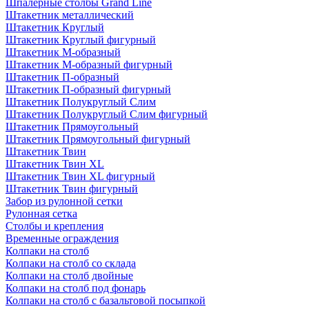
Шпалерные столбы Grand Line
Штакетник металлический
Штакетник Круглый
Штакетник Круглый фигурный
Штакетник М-образный
Штакетник М-образный фигурный
Штакетник П-образный
Штакетник П-образный фигурный
Штакетник Полукруглый Слим
Штакетник Полукруглый Слим фигурный
Штакетник Прямоугольный
Штакетник Прямоугольный фигурный
Штакетник Твин
Штакетник Твин XL
Штакетник Твин XL фигурный
Штакетник Твин фигурный
Забор из рулонной сетки
Рулонная сетка
Столбы и крепления
Временные ограждения
Колпаки на столб
Колпаки на столб со склада
Колпаки на столб двoйные
Колпаки на столб под фонарь
Колпаки на столб с базальтовой посыпкой