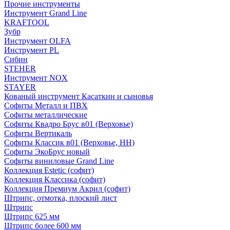
Прочие инструменты
Инструмент Grand Line
KRAFTOOL
Зубр
Инструмент OLFA
Инструмент PL
Сибин
STEHER
Инструмент NOX
STAYER
Кованый инструмент Касаткин и сыновья
Софиты Металл и ПВХ
Софиты металлические
Софиты Квадро Брус в01 (Верховье)
Софиты Вертикаль
Софиты Классик в01 (Верховье, НН)
Софиты ЭкоБрус новый
Софиты виниловые Grand Line
Коллекция Estetic (софит)
Коллекция Классика (софит)
Коллекция Премиум Акрил (софит)
Штрипс, отмотка, плоский лист
Штрипс
Штрипс 625 мм
Штрипс более 600 мм