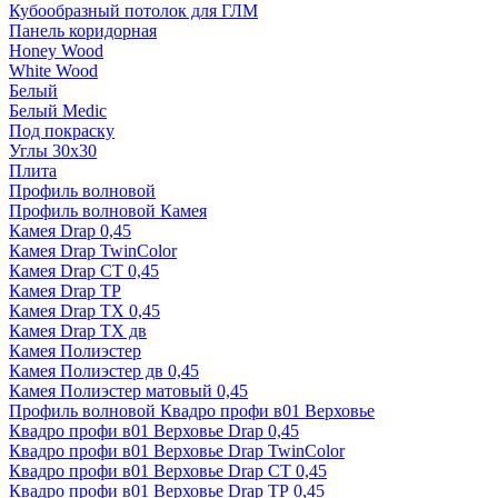
Кубообразный потолок для ГЛМ
Панель коридорная
Honey Wood
White Wood
Белый
Белый Medic
Под покраску
Углы 30х30
Плита
Профиль волновой
Профиль волновой Камея
Камея Drap 0,45
Камея Drap TwinColor
Камея Drap СТ 0,45
Камея Drap ТР
Камея Drap ТХ 0,45
Камея Drap ТХ дв
Камея Полиэстер
Камея Полиэстер дв 0,45
Камея Полиэстер матовый 0,45
Профиль волновой Квадро профи в01 Верховье
Квадро профи в01 Верховье Drap 0,45
Квадро профи в01 Верховье Drap TwinColor
Квадро профи в01 Верховье Drap СТ 0,45
Квадро профи в01 Верховье Drap ТР 0,45