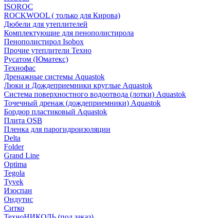
ISOROC
ROCKWOOL ( только для Кирова)
Дюбели для утеплителей
Комплектующие для пенополистирола
Пенополистирол Isobox
Прочие утеплители Техно
Русатом (Юматекс)
Технофас
Дренажные системы Aquastok
Люки и Дождеприемники круглые Aquastok
Система поверхностного водоотвода (лотки) Aquastok
Точечный дренаж (дождеприемники) Aquastok
Бордюр пластиковый Aquastok
Плита OSB
Пленка для парогидроизоляции
Delta
Folder
Grand Line
Optima
Tegola
Tyvek
Изоспан
Ондутис
Ситко
ТехноНИКОЛЬ (под заказ)