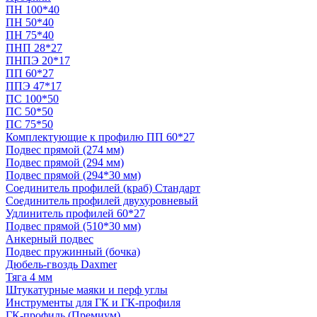
ПН 100*40
ПН 50*40
ПН 75*40
ПНП 28*27
ПНПЭ 20*17
ПП 60*27
ППЭ 47*17
ПС 100*50
ПС 50*50
ПС 75*50
Комплектующие к профилю ПП 60*27
Подвес прямой (274 мм)
Подвес прямой (294 мм)
Подвес прямой (294*30 мм)
Соединитель профилей (краб) Стандарт
Соединитель профилей двухуровневый
Удлинитель профилей 60*27
Подвес прямой (510*30 мм)
Анкерный подвес
Подвес пружинный (бочка)
Дюбель-гвоздь Daxmer
Тяга 4 мм
Штукатурные маяки и перф углы
Инструменты для ГК и ГК-профиля
ГК-профиль (Премиум)