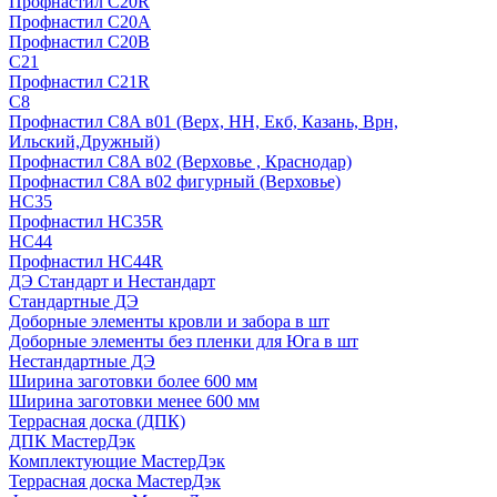
Профнастил С20R
Профнастил С20А
Профнастил С20В
C21
Профнастил С21R
C8
Профнастил С8A в01 (Верх, НН, Екб, Казань, Врн,
Ильский,Дружный)
Профнастил С8A в02 (Верховье , Краснодар)
Профнастил С8A в02 фигурный (Верховье)
HС35
Профнастил HC35R
НС44
Профнастил НС44R
ДЭ Стандарт и Нестандарт
Стандартные ДЭ
Доборные элементы кровли и забора в шт
Доборные элементы без пленки для Юга в шт
Нестандартные ДЭ
Ширина заготовки более 600 мм
Ширина заготовки менее 600 мм
Террасная доска (ДПК)
ДПК МастерДэк
Комплектующие МастерДэк
Террасная доска МастерДэк