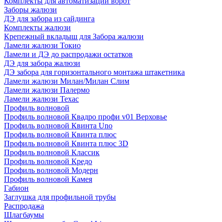
Комплекты для автоматизации ворот
Заборы жалюзи
ДЭ для забора из сайдинга
Комплекты жалюзи
Крепежный вкладыш для Забора жалюзи
Ламели жалюзи Токио
Ламели и ДЭ до распродажи остатков
ДЭ для забора жалюзи
ДЭ забора для горизонтального монтажа штакетника
Ламели жалюзи Милан/Милан Слим
Ламели жалюзи Палермо
Ламели жалюзи Техас
Профиль волновой
Профиль волновой Квадро профи v01 Верховье
Профиль волновой Квинта Uno
Профиль волновой Квинта плюс
Профиль волновой Квинта плюс 3D
Профиль волновой Классик
Профиль волновой Кредо
Профиль волновой Модерн
Профиль волновой Камея
Габион
Заглушка для профильной трубы
Распродажа
Шлагбаумы