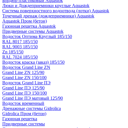
Бордюр пластиковый Aquastok
Люки и Дождеприемники круглые Aquastok
Система поверхностного водоотвода (лотки) Aquastok
Точечный дренаж (дождеприемники) Aquastok
Aquastok Пром (бетон)
Газонная решетка Aquastok
Придверные системы Aquastok
Водосток Оптима Круглый 185/150
RAL 8017 185/150
RAL 9003 185/150
Zn 185/150
RAL 7024 185/150
Водосток краска (заказ) 185/150
Водосток Grand Line ZN
Grand Line ZN 125/90
Grand Line ZN 150/100
Водосток Grand Line ПЭ
Grand Line ПЭ 125/90
Grand Line ПЭ 150/100
Grand Line ПЭ матовый 125/90
Водосток временный
Дренажные системы Gidrolica
Gidrolica Пром (бетон)
Газонная решетка
Придверные системы