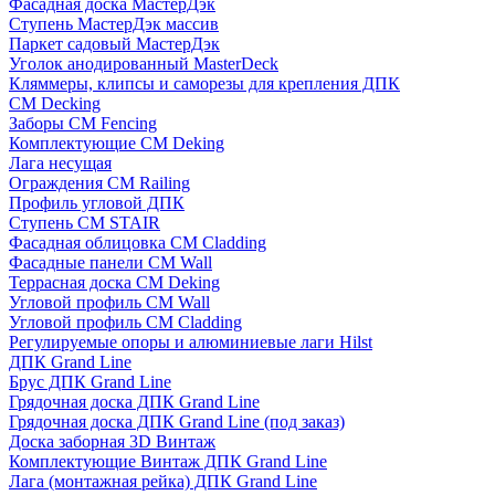
Фасадная доска МастерДэк
Ступень МастерДэк массив
Паркет садовый МастерДэк
Уголок анодированный MasterDeck
Кляммеры, клипсы и саморезы для крепления ДПК
CM Decking
Заборы CM Fencing
Комплектующие CM Deking
Лага несущая
Ограждения CM Railing
Профиль угловой ДПК
Ступень CM STAIR
Фасадная облицовка CM Cladding
Фасадные панели CM Wall
Террасная доска CM Deking
Угловой профиль CM Wall
Угловой профиль CM Cladding
Регулируемые опоры и алюминиевые лаги Hilst
ДПК Grand Line
Брус ДПК Grand Line
Грядочная доска ДПК Grand Line
Грядочная доска ДПК Grand Line (под заказ)
Доска заборная 3D Винтаж
Комплектующие Винтаж ДПК Grand Line
Лага (монтажная рейка) ДПК Grand Line