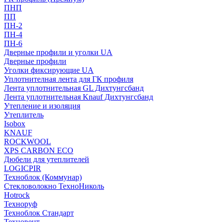
ПНП
ПП
ПН-2
ПН-4
ПН-6
Дверные профили и уголки UA
Дверные профили
Уголки фиксирующие UA
Уплотнителная лента для ГК профиля
Лента уплотнительная GL Дихтунгсбанд
Лента уплотнительная Knauf Дихтунгсбанд
Утепление и изоляция
Утеплитель
Isobox
KNAUF
ROCKWOOL
XPS CARBON ECO
Дюбели для утеплителей
LOGICPIR
Техноблок (Коммунар)
Стекловолокно ТехноНиколь
Hotrock
Технoруф
Техноблок Стандарт
Техновент