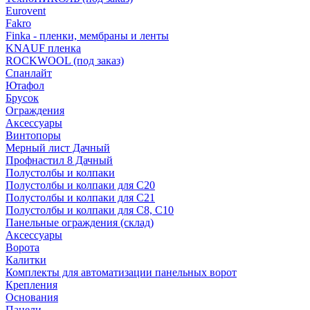
Eurovent
Fakro
Finka - пленки, мембраны и ленты
KNAUF пленка
ROCKWOOL (под заказ)
Спанлайт
Ютафол
Брусок
Ограждения
Аксессуары
Винтопоры
Мерный лист Дачный
Профнастил 8 Дачный
Полустолбы и колпаки
Полустолбы и колпаки для С20
Полустолбы и колпаки для С21
Полустолбы и колпаки для С8, С10
Панельные ограждения (склад)
Аксессуары
Ворота
Калитки
Комплекты для автоматизации панельных ворот
Крепления
Основания
Панели