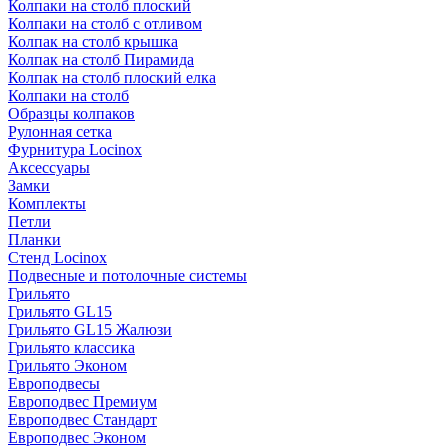
Колпаки на столб плоский
Колпаки на столб с отливом
Колпак на столб крышка
Колпак на столб Пирамида
Колпак на столб плоский елка
Колпаки на столб
Образцы колпаков
Рулонная сетка
Фурнитура Locinox
Аксессуары
Замки
Комплекты
Петли
Планки
Стенд Locinox
Подвесные и потолочные системы
Грильято
Грильято GL15
Грильято GL15 Жалюзи
Грильято классика
Грильято Эконом
Европодвесы
Европодвес Премиум
Европодвес Стандарт
Европодвес Эконом