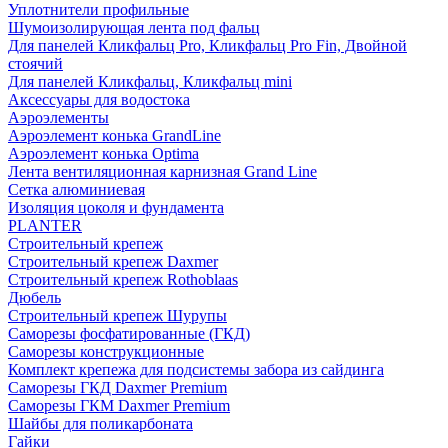
Уплотнители профильные
Шумоизолирующая лента под фальц
Для панелей Кликфальц Pro, Кликфальц Pro Fin, Двойной
стоячий
Для панелей Кликфальц, Кликфальц mini
Аксессуары для водостока
Аэроэлементы
Аэроэлемент конька GrandLine
Аэроэлемент конька Optima
Лента вентиляционная карнизная Grand Line
Сетка алюминиевая
Изоляция цоколя и фундамента
PLANTER
Строительный крепеж
Строительный крепеж Daxmer
Строительный крепеж Rothoblaas
Дюбель
Строительный крепеж Шурупы
Саморeзы фосфатированные (ГКД)
Саморезы конструкционные
Комплект крепежа для подсистемы забора из сайдинга
Саморезы ГКД Daxmer Premium
Саморезы ГКМ Daxmer Premium
Шайбы для поликарбоната
Гайки