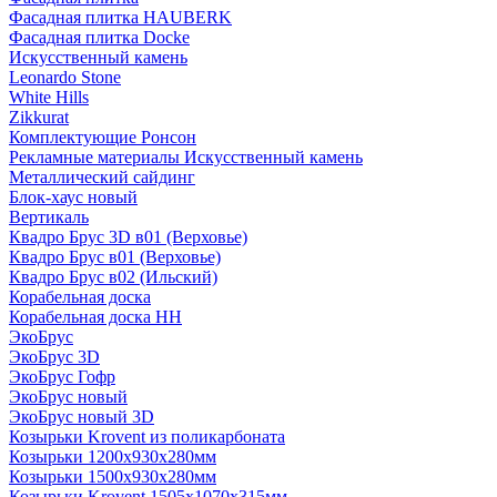
Фасадная плитка HAUBERK
Фасадная плитка Docke
Искусственный камень
Leonardo Stone
White Hills
Zikkurat
Комплектующие Ронсон
Рекламные материалы Искусственный камень
Металлический сайдинг
Блок-хаус новый
Вертикаль
Квадро Брус 3D в01 (Верховье)
Квадро Брус в01 (Верховье)
Квадро Брус в02 (Ильский)
Корабельная доска
Корабельная доска НН
ЭкоБрус
ЭкоБрус 3D
ЭкоБрус Гофр
ЭкоБрус новый
ЭкоБрус новый 3D
Козырьки Krovent из поликарбоната
Козырьки 1200х930х280мм
Козырьки 1500х930х280мм
Козырьки Krovent 1505х1070х315мм