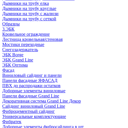
Дымники на трубу елка
Дымники на трубу круглые
Дымники на трубу с жалюзи
Дымники на трубу с сеткой
Образцы
3.ЭБК
Кровельное ограждение
Лестница кровельная/стеновая
Мостики переходные
Снегозадержатель
ЭБК Borge
ЭБК Grand Line
ЭБК Оптима
Фасад
Виниловый сайдинг и панели
Панели фасадные ЯФАСАД
ПВХ до распродажи остатков
Доборные элементы виниловые
Панели фасадные Grand Line
Декоративная система Grand Line Декор
Сайдинг виниловый Grand Line
Фиброцементный сайдинг
Универсальные комплектующие
Фибратек
Доборные элементы фибросайдинга в шт