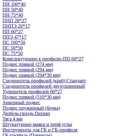
ПН 100*40
ПН 50*40
ПН 75*40
ПНП 28*27
ПНПЭ 20*17
ПП 60*27
ППЭ 47*17
ПС 100*50
ПС 50*50
ПС 75*50
Комплектующие к профилю ПП 60*27
Подвес прямой (274 мм)
Подвес прямой (294 мм)
Подвес прямой (294*30 мм)
Соединитель профилей (краб) Стандарт
Соединитель профилей двухуровневый
Удлинитель профилей 60*27
Подвес прямой (510*30 мм)
Анкерный подвес
Подвес пружинный (бочка)
Дюбель-гвоздь Daxmer
Тяга 4 мм
Штукатурные маяки и перф углы
Инструменты для ГК и ГК-профиля
ГК-профиль (Премиум)