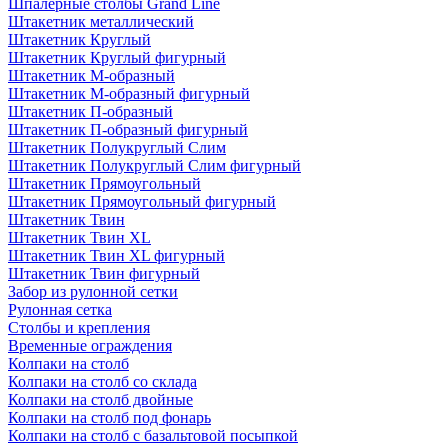
Шпалерные столбы Grand Line
Штакетник металлический
Штакетник Круглый
Штакетник Круглый фигурный
Штакетник М-образный
Штакетник М-образный фигурный
Штакетник П-образный
Штакетник П-образный фигурный
Штакетник Полукруглый Слим
Штакетник Полукруглый Слим фигурный
Штакетник Прямоугольный
Штакетник Прямоугольный фигурный
Штакетник Твин
Штакетник Твин XL
Штакетник Твин XL фигурный
Штакетник Твин фигурный
Забор из рулонной сетки
Рулонная сетка
Столбы и крепления
Временные ограждения
Колпаки на столб
Колпаки на столб со склада
Колпаки на столб двoйные
Колпаки на столб под фонарь
Колпаки на столб с базальтовой посыпкой