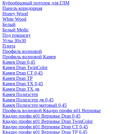
Кубообразный потолок для ГЛМ
Панель коридорная
Honey Wood
White Wood
Белый
Белый Medic
Под покраску
Углы 30х30
Плита
Профиль волновой
Профиль волновой Камея
Камея Drap 0,45
Камея Drap TwinColor
Камея Drap СТ 0,45
Камея Drap ТР
Камея Drap ТХ 0,45
Камея Drap ТХ дв
Камея Полиэстер
Камея Полиэстер дв 0,45
Камея Полиэстер матовый 0,45
Профиль волновой Квадро профи в01 Верховье
Квадро профи в01 Верховье Drap 0,45
Квадро профи в01 Верховье Drap TwinColor
Квадро профи в01 Верховье Drap СТ 0,45
Квадро профи в01 Верховье Drap ТР 0,45