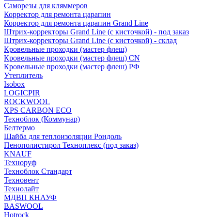
Саморезы для кляммеров
Корректор для ремонта царапин
Корректор для ремонта царапин Grand Line
Штрих-корректоры Grand Line (с кисточкой) - под заказ
Штрих-корректоры Grand Line (с кисточкой) - склад
Кровельные проходки (мастер флеш)
Кровельные проходки (мастер флеш) CN
Кровельные проходки (мастер флеш) РФ
Утеплитель
Isobox
LOGICPIR
ROCKWOOL
XPS CARBON ECO
Техноблок (Коммунар)
Белтермо
Шайба для теплоизоляции Рондоль
Пенополистирол Техноплекс (под заказ)
KNАUF
Технoруф
Техноблок Стандарт
Техновент
Технолайт
МДВП КНАУФ
BASWOOL
Hotrock