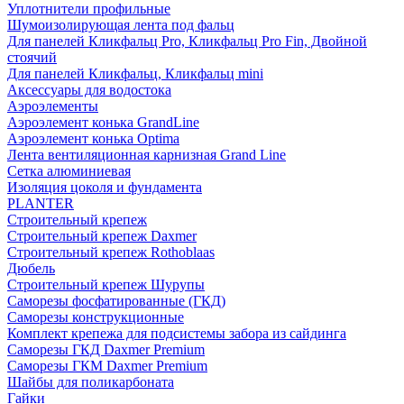
Уплотнители профильные
Шумоизолирующая лента под фальц
Для панелей Кликфальц Pro, Кликфальц Pro Fin, Двойной
стоячий
Для панелей Кликфальц, Кликфальц mini
Аксессуары для водостока
Аэроэлементы
Аэроэлемент конька GrandLine
Аэроэлемент конька Optima
Лента вентиляционная карнизная Grand Line
Сетка алюминиевая
Изоляция цоколя и фундамента
PLANTER
Строительный крепеж
Строительный крепеж Daxmer
Строительный крепеж Rothoblaas
Дюбель
Строительный крепеж Шурупы
Саморeзы фосфатированные (ГКД)
Саморезы конструкционные
Комплект крепежа для подсистемы забора из сайдинга
Саморезы ГКД Daxmer Premium
Саморезы ГКМ Daxmer Premium
Шайбы для поликарбоната
Гайки