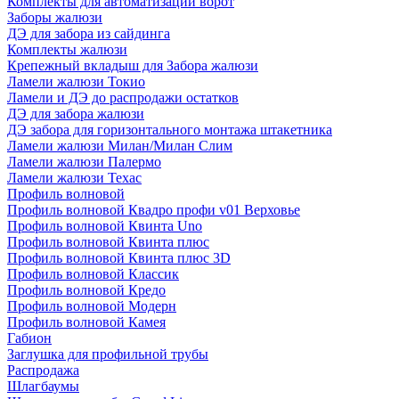
Комплекты для автоматизации ворот
Заборы жалюзи
ДЭ для забора из сайдинга
Комплекты жалюзи
Крепежный вкладыш для Забора жалюзи
Ламели жалюзи Токио
Ламели и ДЭ до распродажи остатков
ДЭ для забора жалюзи
ДЭ забора для горизонтального монтажа штакетника
Ламели жалюзи Милан/Милан Слим
Ламели жалюзи Палермо
Ламели жалюзи Техас
Профиль волновой
Профиль волновой Квадро профи v01 Верховье
Профиль волновой Квинта Uno
Профиль волновой Квинта плюс
Профиль волновой Квинта плюс 3D
Профиль волновой Классик
Профиль волновой Кредо
Профиль волновой Модерн
Профиль волновой Камея
Габион
Заглушка для профильной трубы
Распродажа
Шлагбаумы