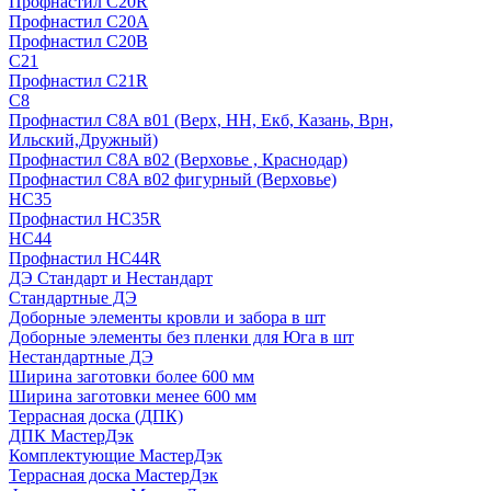
Профнастил С20R
Профнастил С20А
Профнастил С20В
C21
Профнастил С21R
C8
Профнастил С8A в01 (Верх, НН, Екб, Казань, Врн,
Ильский,Дружный)
Профнастил С8A в02 (Верховье , Краснодар)
Профнастил С8A в02 фигурный (Верховье)
HС35
Профнастил HC35R
НС44
Профнастил НС44R
ДЭ Стандарт и Нестандарт
Стандартные ДЭ
Доборные элементы кровли и забора в шт
Доборные элементы без пленки для Юга в шт
Нестандартные ДЭ
Ширина заготовки более 600 мм
Ширина заготовки менее 600 мм
Террасная доска (ДПК)
ДПК МастерДэк
Комплектующие МастерДэк
Террасная доска МастерДэк