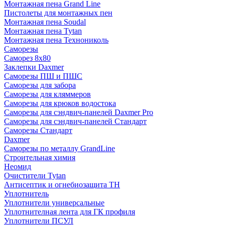
Монтажная пена Grand Linе
Пистолеты для монтажных пен
Монтажная пена Soudal
Монтажная пена Tytan
Монтажная пена Технониколь
Саморезы
Саморез 8х80
Заклепки Daxmer
Саморезы ПШ и ПШС
Саморезы для забора
Саморезы для кляммеров
Саморезы для крюков водостока
Саморезы для сэндвич-панелей Daxmer Pro
Саморезы для сэндвич-панелей Стандарт
Саморезы Стандарт
Daxmer
Саморезы по металлу GrandLine
Строительная химия
Неомид
Очистители Tytan
Антисептик и огнебиозащита ТН
Уплотнитель
Уплотнители универсальные
Уплотнителная лента для ГК профиля
Уплотнители ПСУЛ