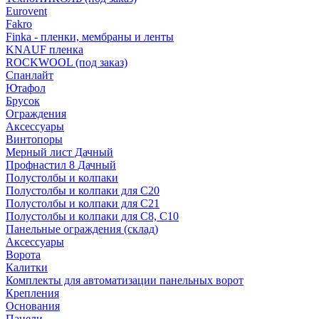
Eurovent
Fakro
Finka - пленки, мембраны и ленты
KNAUF пленка
ROCKWOOL (под заказ)
Спанлайт
Ютафол
Брусок
Ограждения
Аксессуары
Винтопоры
Мерный лист Дачный
Профнастил 8 Дачный
Полустолбы и колпаки
Полустолбы и колпаки для С20
Полустолбы и колпаки для С21
Полустолбы и колпаки для С8, С10
Панельные ограждения (склад)
Аксессуары
Ворота
Калитки
Комплекты для автоматизации панельных ворот
Крепления
Основания
Панели