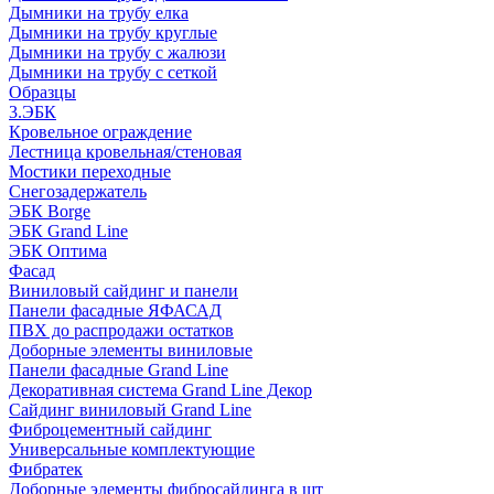
Дымники на трубу елка
Дымники на трубу круглые
Дымники на трубу с жалюзи
Дымники на трубу с сеткой
Образцы
3.ЭБК
Кровельное ограждение
Лестница кровельная/стеновая
Мостики переходные
Снегозадержатель
ЭБК Borge
ЭБК Grand Line
ЭБК Оптима
Фасад
Виниловый сайдинг и панели
Панели фасадные ЯФАСАД
ПВХ до распродажи остатков
Доборные элементы виниловые
Панели фасадные Grand Line
Декоративная система Grand Line Декор
Сайдинг виниловый Grand Line
Фиброцементный сайдинг
Универсальные комплектующие
Фибратек
Доборные элементы фибросайдинга в шт