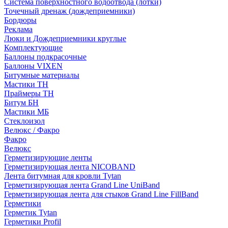
Система поверхностного водоотвода (лотки)
Точечный дренаж (дождеприемники)
Бордюры
Рекламa
Люки и Дождеприемники круглые
Комплектующие
Баллоны подкрасочные
Баллоны VIXEN
Битумные материалы
Мастики ТН
Праймеры ТН
Битум БН
Мастики МБ
Стеклоизол
Велюкс / Факро
Факро
Велюкс
Герметизирующие ленты
Герметизирующая лента NICOBAND
Лента битумная для кровли Tytan
Герметизирующая лента Grand Line UniBand
Герметизирующая лента для стыков Grand Line FillBand
Герметики
Герметик Tytan
Герметики Profil