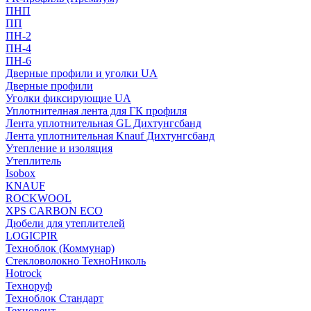
ПНП
ПП
ПН-2
ПН-4
ПН-6
Дверные профили и уголки UA
Дверные профили
Уголки фиксирующие UA
Уплотнителная лента для ГК профиля
Лента уплотнительная GL Дихтунгсбанд
Лента уплотнительная Knauf Дихтунгсбанд
Утепление и изоляция
Утеплитель
Isobox
KNAUF
ROCKWOOL
XPS CARBON ECO
Дюбели для утеплителей
LOGICPIR
Техноблок (Коммунар)
Стекловолокно ТехноНиколь
Hotrock
Технoруф
Техноблок Стандарт
Техновент