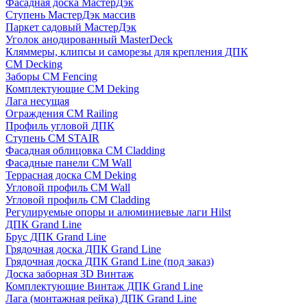
Фасадная доска МастерДэк
Ступень МастерДэк массив
Паркет садовый МастерДэк
Уголок анодированный MasterDeck
Кляммеры, клипсы и саморезы для крепления ДПК
CM Decking
Заборы CM Fencing
Комплектующие CM Deking
Лага несущая
Ограждения CM Railing
Профиль угловой ДПК
Ступень CM STAIR
Фасадная облицовка CM Cladding
Фасадные панели CM Wall
Террасная доска CM Deking
Угловой профиль CM Wall
Угловой профиль CM Cladding
Регулируемые опоры и алюминиевые лаги Hilst
ДПК Grand Line
Брус ДПК Grand Line
Грядочная доска ДПК Grand Line
Грядочная доска ДПК Grand Line (под заказ)
Доска заборная 3D Винтаж
Комплектующие Винтаж ДПК Grand Line
Лага (монтажная рейка) ДПК Grand Line