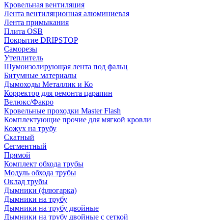
Кровельная вентиляция
Лента вентиляционная алюминиевая
Лента примыкания
Плита OSB
Покрытие DRIPSTOP
Саморезы
Утеплитель
Шумоизолирующая лента под фальц
Битумные материалы
Дымоходы Металлик и Ко
Корректор для ремонта царапин
Велюкс/Факро
Кровельные проходки Master Flash
Комплектующие прочие для мягкой кровли
Кожух на трубу
Скатный
Сегментный
Прямой
Комплект обхода трубы
Модуль обхода трубы
Оклад трубы
Дымники (флюгарка)
Дымники на трубу
Дымники на трубу двoйные
Дымники на трубу двoйные с сеткой