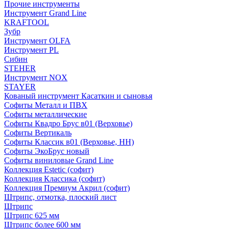
Прочие инструменты
Инструмент Grand Line
KRAFTOOL
Зубр
Инструмент OLFA
Инструмент PL
Сибин
STEHER
Инструмент NOX
STAYER
Кованый инструмент Касаткин и сыновья
Софиты Металл и ПВХ
Софиты металлические
Софиты Квадро Брус в01 (Верховье)
Софиты Вертикаль
Софиты Классик в01 (Верховье, НН)
Софиты ЭкоБрус новый
Софиты виниловые Grand Line
Коллекция Estetic (софит)
Коллекция Классика (софит)
Коллекция Премиум Акрил (софит)
Штрипс, отмотка, плоский лист
Штрипс
Штрипс 625 мм
Штрипс более 600 мм