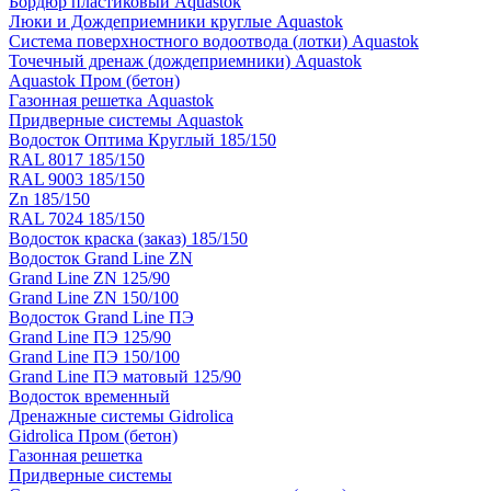
Бордюр пластиковый Aquastok
Люки и Дождеприемники круглые Aquastok
Система поверхностного водоотвода (лотки) Aquastok
Точечный дренаж (дождеприемники) Aquastok
Aquastok Пром (бетон)
Газонная решетка Aquastok
Придверные системы Aquastok
Водосток Оптима Круглый 185/150
RAL 8017 185/150
RAL 9003 185/150
Zn 185/150
RAL 7024 185/150
Водосток краска (заказ) 185/150
Водосток Grand Line ZN
Grand Line ZN 125/90
Grand Line ZN 150/100
Водосток Grand Line ПЭ
Grand Line ПЭ 125/90
Grand Line ПЭ 150/100
Grand Line ПЭ матовый 125/90
Водосток временный
Дренажные системы Gidrolica
Gidrolica Пром (бетон)
Газонная решетка
Придверные системы