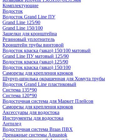
Комплектующие
Водосток
Водосток Grand Line ПУ
Grand Line 125/90
Grand Line 150/100
Защелки для кронштейна
Резиновый уплотнитель
Кронштейн трубы винтовой
Водосток краска (заказ) 150/100 матовый
Grand Line ПУ матовый 125/90
Водосток краска (заказ) 125/90
Водосток краска (заказ) 150/100
Саморезы для крепления крюков
Шуруп-шпилька окрашенная для Хомута трубы
Водосток Grand Line пластиковый
Система 135*90
Система 120*90
Водосточная система для Маркет Плейсов
Саморезы для крепления крюков
Аксессуары для водостока
Инструменты для водостока
Антилед
Водосточная система Braas ПВХ
Дренажные системы Aquastok