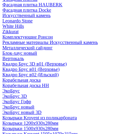
Фасадная плитка HAUBERK
Фасадная плитка Docke
Искусственный камень
Leonardo Stone
White Hills
Zikkurat
Комплектующие Ронсон
Рекламные материалы Искусственный камень
Металлический сайдинг
Блок-хаус новый
Вертикаль
Квадро Брус 3D в01 (Верховье)
Квадро Брус в01 (Верховье)
Квадро Брус в02 (Ильский)
Корабельная доска
Корабельная доска НН
ЭкоБрус
ЭкоБрус 3D
ЭкоБрус Гофр
ЭкоБрус новый
ЭкоБрус новый 3D
Козырьки Krovent из поликарбоната
Козырьки 1200х930х280мм
Козырьки 1500х930х280мм
Козырьки Krovent 1505х1070х315мм