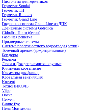
Пистолеты для герметиков
Герметик Soudal
Герметик ТН
Герметик Runotex
Герметик Grand Line
Грядочная система Grand Line из ДПК
Дренажные системы Gidrolica
Gidrolica Пром (бетон)
Газонная решетка
Придверные системы
Система поверхностного водоотвода (лотки)
Точечный дренаж (дождеприемники)
Бордюры
Рекламa
Люки и Дождеприемники круглые
Кляммеры кровельные
Кляммеры для фальца
Кровельная вентиляция
Krovent
ТехноНИКОЛЬ
Vilpe
Docke
Gervent
Вилпе Рус
Пена Монтажнaя