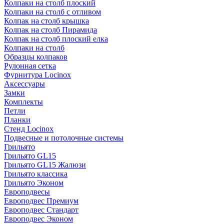
Колпаки на столб плоский
Колпаки на столб с отливом
Колпак на столб крышка
Колпак на столб Пирамида
Колпак на столб плоский елка
Колпаки на столб
Образцы колпаков
Рулонная сетка
Фурнитура Locinox
Аксессуары
Замки
Комплекты
Петли
Планки
Стенд Locinox
Подвесные и потолочные системы
Грильято
Грильято GL15
Грильято GL15 Жалюзи
Грильято классика
Грильято Эконом
Европодвесы
Европодвес Премиум
Европодвес Стандарт
Европодвес Эконом