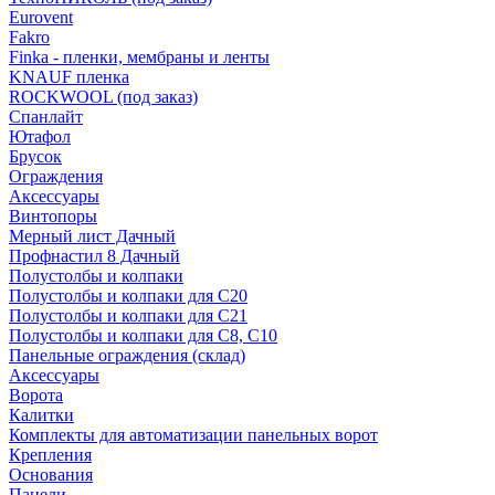
Eurovent
Fakro
Finka - пленки, мембраны и ленты
KNAUF пленка
ROCKWOOL (под заказ)
Спанлайт
Ютафол
Брусок
Ограждения
Аксессуары
Винтопоры
Мерный лист Дачный
Профнастил 8 Дачный
Полустолбы и колпаки
Полустолбы и колпаки для С20
Полустолбы и колпаки для С21
Полустолбы и колпаки для С8, С10
Панельные ограждения (склад)
Аксессуары
Ворота
Калитки
Комплекты для автоматизации панельных ворот
Крепления
Основания
Панели