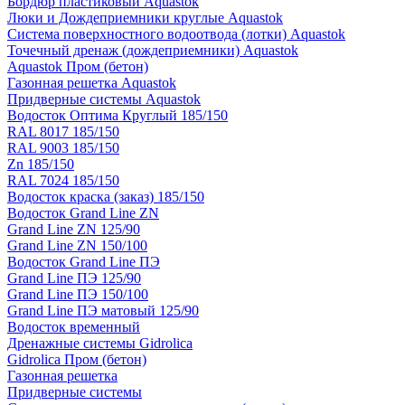
Бордюр пластиковый Aquastok
Люки и Дождеприемники круглые Aquastok
Система поверхностного водоотвода (лотки) Aquastok
Точечный дренаж (дождеприемники) Aquastok
Aquastok Пром (бетон)
Газонная решетка Aquastok
Придверные системы Aquastok
Водосток Оптима Круглый 185/150
RAL 8017 185/150
RAL 9003 185/150
Zn 185/150
RAL 7024 185/150
Водосток краска (заказ) 185/150
Водосток Grand Line ZN
Grand Line ZN 125/90
Grand Line ZN 150/100
Водосток Grand Line ПЭ
Grand Line ПЭ 125/90
Grand Line ПЭ 150/100
Grand Line ПЭ матовый 125/90
Водосток временный
Дренажные системы Gidrolica
Gidrolica Пром (бетон)
Газонная решетка
Придверные системы