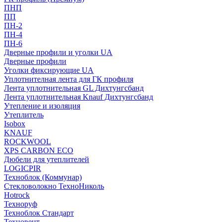
ПНП
ПП
ПН-2
ПН-4
ПН-6
Дверные профили и уголки UA
Дверные профили
Уголки фиксирующие UA
Уплотнителная лента для ГК профиля
Лента уплотнительная GL Дихтунгсбанд
Лента уплотнительная Knauf Дихтунгсбанд
Утепление и изоляция
Утеплитель
Isobox
KNAUF
ROCKWOOL
XPS CARBON ECO
Дюбели для утеплителей
LOGICPIR
Техноблок (Коммунар)
Стекловолокно ТехноНиколь
Hotrock
Технoруф
Техноблок Стандарт
Техновент