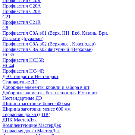
Профнастил С20R
Профнастил С20А
Профнастил С20В
C21
Профнастил С21R
C8
Профнастил С8A в01 (Верх, НН, Екб, Казань, Врн,
Ильский,Дружный)
Профнастил С8A в02 (Верховье , Краснодар)
Профнастил С8A в02 фигурный (Верховье)
HС35
Профнастил HC35R
НС44
Профнастил НС44R
ДЭ Стандарт и Нестандарт
Стандартные ДЭ
Доборные элементы кровли и забора в шт
Доборные элементы без пленки для Юга в шт
Нестандартные ДЭ
Ширина заготовки более 600 мм
Ширина заготовки менее 600 мм
Террасная доска (ДПК)
ДПК МастерДэк
Комплектующие МастерДэк
Террасная доска МастерДэк