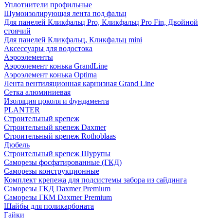
Уплотнители профильные
Шумоизолирующая лента под фальц
Для панелей Кликфальц Pro, Кликфальц Pro Fin, Двойной
стоячий
Для панелей Кликфальц, Кликфальц mini
Аксессуары для водостока
Аэроэлементы
Аэроэлемент конька GrandLine
Аэроэлемент конька Optima
Лента вентиляционная карнизная Grand Line
Сетка алюминиевая
Изоляция цоколя и фундамента
PLANTER
Строительный крепеж
Строительный крепеж Daxmer
Строительный крепеж Rothoblaas
Дюбель
Строительный крепеж Шурупы
Саморeзы фосфатированные (ГКД)
Саморезы конструкционные
Комплект крепежа для подсистемы забора из сайдинга
Саморезы ГКД Daxmer Premium
Саморезы ГКМ Daxmer Premium
Шайбы для поликарбоната
Гайки