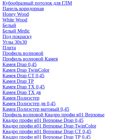
Кубообразный потолок для ГЛМ
Панель коридорная
Honey Wood
White Wood
Белый
Белый Medic
Под покраску
Углы 30х30
Плита
Профиль волновой
Профиль волновой Камея
Камея Drap 0,45
Камея Drap TwinColor
Камея Drap СТ 0,45
Камея Drap ТР
Камея Drap ТХ 0,45
Камея Drap ТХ дв
Камея Полиэстер
Камея Полиэстер дв 0,45
Камея Полиэстер матовый 0,45
Профиль волновой Квадро профи в01 Верховье
Квадро профи в01 Верховье Drap 0,45
Квадро профи в01 Верховье Drap TwinColor
Квадро профи в01 Верховье Drap СТ 0,45
Квадро профи в01 Верховье Drap ТР 0,45