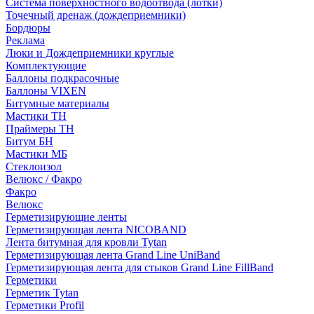
Система поверхностного водоотвода (лотки)
Точечный дренаж (дождеприемники)
Бордюры
Рекламa
Люки и Дождеприемники круглые
Комплектующие
Баллоны подкрасочные
Баллоны VIXEN
Битумные материалы
Мастики ТН
Праймеры ТН
Битум БН
Мастики МБ
Стеклоизол
Велюкс / Факро
Факро
Велюкс
Герметизирующие ленты
Герметизирующая лента NICOBAND
Лента битумная для кровли Tytan
Герметизирующая лента Grand Line UniBand
Герметизирующая лента для стыков Grand Line FillBand
Герметики
Герметик Tytan
Герметики Profil