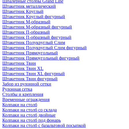
Шпалерные столбы Grand Line
Штакетник металлический
Штакетник Круглый
Штакетник Круглый фигурный
Штакетник М-образный
Штакетник М-образный фигурный
Штакетник П-образный
Штакетник П-образный фигурный
Штакетник Полукруглый Слим
Штакетник Полукруглый Слим фигурный
Штакетник Прямоугольный
Штакетник Прямоугольный фигурный
Штакетник Твин
Штакетник Твин XL
Штакетник Твин XL фигурный
Штакетник Твин фигурный
Забор из рулонной сетки
Рулонная сетка
Столбы и крепления
Временные ограждения
Колпаки на столб
Колпаки на столб со склада
Колпаки на столб двoйные
Колпаки на столб под фонарь
Колпаки на столб с базальтовой посыпкой