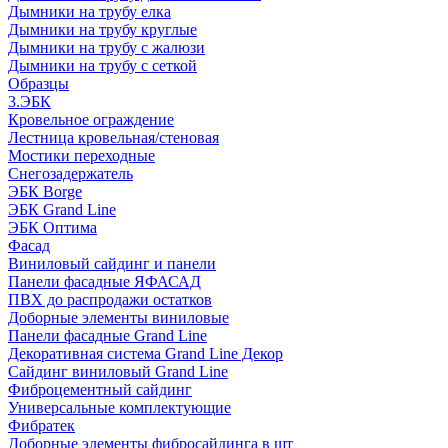
Дымники на трубу елка
Дымники на трубу круглые
Дымники на трубу с жалюзи
Дымники на трубу с сеткой
Образцы
3.ЭБК
Кровельное ограждение
Лестница кровельная/стеновая
Мостики переходные
Снегозадержатель
ЭБК Borge
ЭБК Grand Line
ЭБК Оптима
Фасад
Виниловый сайдинг и панели
Панели фасадные ЯФАСАД
ПВХ до распродажи остатков
Доборные элементы виниловые
Панели фасадные Grand Line
Декоративная система Grand Line Декор
Сайдинг виниловый Grand Line
Фиброцементный сайдинг
Универсальные комплектующие
Фибратек
Доборные элементы фибросайдинга в шт