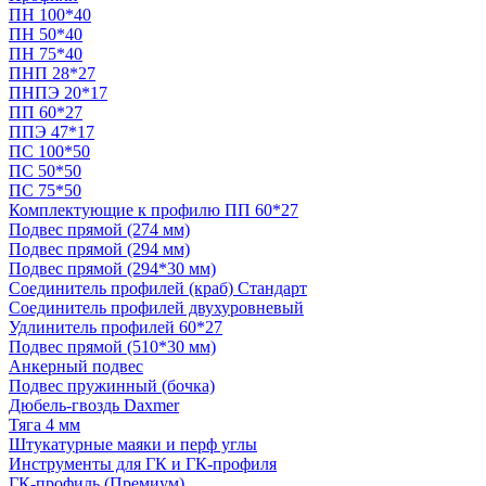
ПН 100*40
ПН 50*40
ПН 75*40
ПНП 28*27
ПНПЭ 20*17
ПП 60*27
ППЭ 47*17
ПС 100*50
ПС 50*50
ПС 75*50
Комплектующие к профилю ПП 60*27
Подвес прямой (274 мм)
Подвес прямой (294 мм)
Подвес прямой (294*30 мм)
Соединитель профилей (краб) Стандарт
Соединитель профилей двухуровневый
Удлинитель профилей 60*27
Подвес прямой (510*30 мм)
Анкерный подвес
Подвес пружинный (бочка)
Дюбель-гвоздь Daxmer
Тяга 4 мм
Штукатурные маяки и перф углы
Инструменты для ГК и ГК-профиля
ГК-профиль (Премиум)