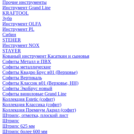
Прочие инструменты
Инструмент Grand Line
KRAFTOOL
Зубр
Инструмент OLFA
Инструмент PL
Сибин
STEHER
Инструмент NOX
STAYER
Кованый инструмент Касаткин и сыновья
Софиты Металл и ПВХ
Софиты металлические
Софиты Квадро Брус в01 (Верховье)
Софиты Вертикаль
Софиты Классик в01 (Верховье, НН)
Софиты ЭкоБрус новый
Софиты виниловые Grand Line
Коллекция Estetic (софит)
Коллекция Классика (софит)
Коллекция Премиум Акрил (софит)
Штрипс, отмотка, плоский лист
Штрипс
Штрипс 625 мм
Штрипс более 600 мм