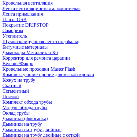
Кровельная вентиляция
Лента вентиляционная алюминиевая
Лента примыкания
Плита OSB
Покрытие DRIPSTOP
Саморезы
Утеплитель
Шумоизолирующая лента под фальц
Битумные материалы
Дымоходы Металлик и Ко
Корректор для ремонта царапин
Велюкс/Факро
Кровельные проходки Master Flash
Комплектующие прочие для мягкой кровли
Кожух на трубу
Скатный
Сегментный
Прямой
Комплект обхода трубы
Модуль обхода трубы
Оклад трубы
Дымники (флюгарка)
Дымники на трубу
Дымники на трубу двoйные
Дымники на трубу двoйные с сеткой