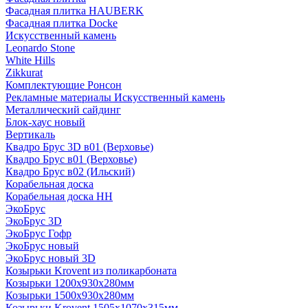
Фасадная плитка HAUBERK
Фасадная плитка Docke
Искусственный камень
Leonardo Stone
White Hills
Zikkurat
Комплектующие Ронсон
Рекламные материалы Искусственный камень
Металлический сайдинг
Блок-хаус новый
Вертикаль
Квадро Брус 3D в01 (Верховье)
Квадро Брус в01 (Верховье)
Квадро Брус в02 (Ильский)
Корабельная доска
Корабельная доска НН
ЭкоБрус
ЭкоБрус 3D
ЭкоБрус Гофр
ЭкоБрус новый
ЭкоБрус новый 3D
Козырьки Krovent из поликарбоната
Козырьки 1200х930х280мм
Козырьки 1500х930х280мм
Козырьки Krovent 1505х1070х315мм