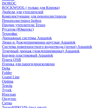
ISOROC
ROCKWOOL ( только для Кирова)
Дюбели для утеплителей
Комплектующие для пенополистирола
Пенополистирол Isobox
Прочие утеплители Техно
Русатом (Юматекс)
Технофас
Дренажные системы Aquastok
Люки и Дождеприемники круглые Aquastok
Система поверхностного водоотвода (лотки) Aquastok
Точечный дренаж (дождеприемники) Aquastok
Бордюр пластиковый Aquastok
Плита OSB
Пленка для парогидроизоляции
Delta
Folder
Grand Line
Optima
Tegola
Tyvek
Изоспан
Ондутис
Ситко
ТехноНИКОЛЬ (под заказ)