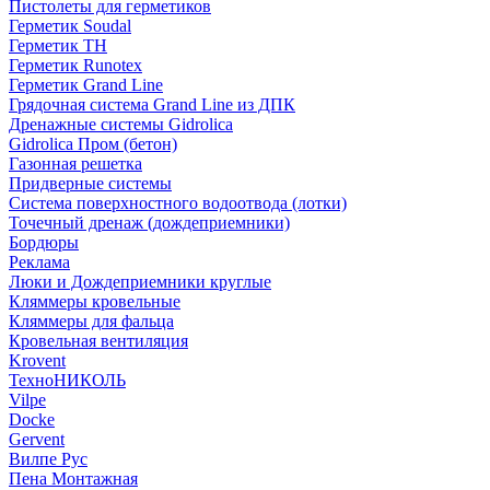
Пистолеты для герметиков
Герметик Soudal
Герметик ТН
Герметик Runotex
Герметик Grand Line
Грядочная система Grand Line из ДПК
Дренажные системы Gidrolica
Gidrolica Пром (бетон)
Газонная решетка
Придверные системы
Система поверхностного водоотвода (лотки)
Точечный дренаж (дождеприемники)
Бордюры
Рекламa
Люки и Дождеприемники круглые
Кляммеры кровельные
Кляммеры для фальца
Кровельная вентиляция
Krovent
ТехноНИКОЛЬ
Vilpe
Docke
Gervent
Вилпе Рус
Пена Монтажнaя