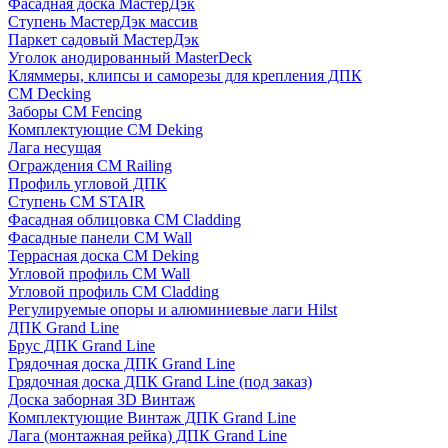
Фасадная доска МастерДэк
Ступень МастерДэк массив
Паркет садовый МастерДэк
Уголок анодированный MasterDeck
Кляммеры, клипсы и саморезы для крепления ДПК
CM Decking
Заборы CM Fencing
Комплектующие CM Deking
Лага несущая
Ограждения CM Railing
Профиль угловой ДПК
Ступень CM STAIR
Фасадная облицовка CM Cladding
Фасадные панели CM Wall
Террасная доска CM Deking
Угловой профиль CM Wall
Угловой профиль CM Cladding
Регулируемые опоры и алюминиевые лаги Hilst
ДПК Grand Line
Брус ДПК Grand Line
Грядочная доска ДПК Grand Line
Грядочная доска ДПК Grand Line (под заказ)
Доска заборная 3D Винтаж
Комплектующие Винтаж ДПК Grand Line
Лага (монтажная рейка) ДПК Grand Line