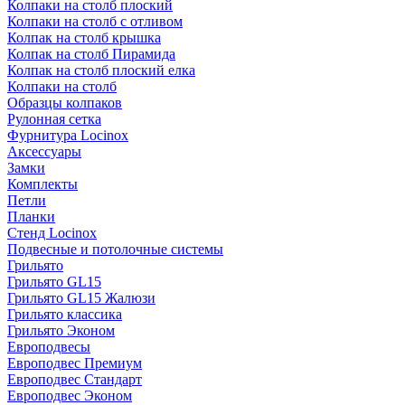
Колпаки на столб плоский
Колпаки на столб с отливом
Колпак на столб крышка
Колпак на столб Пирамида
Колпак на столб плоский елка
Колпаки на столб
Образцы колпаков
Рулонная сетка
Фурнитура Locinox
Аксессуары
Замки
Комплекты
Петли
Планки
Стенд Locinox
Подвесные и потолочные системы
Грильято
Грильято GL15
Грильято GL15 Жалюзи
Грильято классика
Грильято Эконом
Европодвесы
Европодвес Премиум
Европодвес Стандарт
Европодвес Эконом