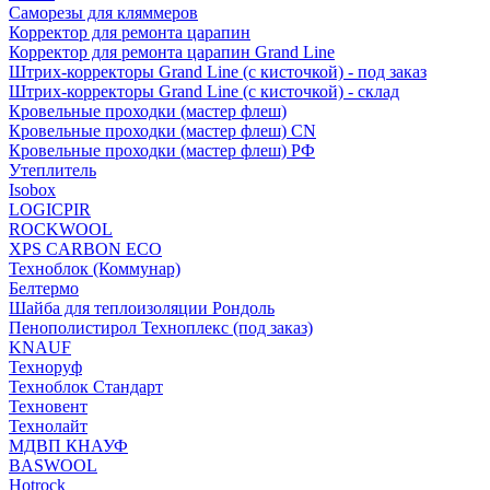
Саморезы для кляммеров
Корректор для ремонта царапин
Корректор для ремонта царапин Grand Line
Штрих-корректоры Grand Line (с кисточкой) - под заказ
Штрих-корректоры Grand Line (с кисточкой) - склад
Кровельные проходки (мастер флеш)
Кровельные проходки (мастер флеш) CN
Кровельные проходки (мастер флеш) РФ
Утеплитель
Isobox
LOGICPIR
ROCKWOOL
XPS CARBON ECO
Техноблок (Коммунар)
Белтермо
Шайба для теплоизоляции Рондоль
Пенополистирол Техноплекс (под заказ)
KNАUF
Технoруф
Техноблок Стандарт
Техновент
Технолайт
МДВП КНАУФ
BASWOOL
Hotrock