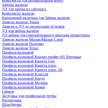
Комплекты для автоматизации ворот
Заборы жалюзи
ДЭ для забора из сайдинга
Комплекты жалюзи
Крепежный вкладыш для Забора жалюзи
Ламели жалюзи Токио
Ламели и ДЭ до распродажи остатков
ДЭ для забора жалюзи
ДЭ забора для горизонтального монтажа штакетника
Ламели жалюзи Милан/Милан Слим
Ламели жалюзи Палермо
Ламели жалюзи Техас
Профиль волновой
Профиль волновой Квадро профи v01 Верховье
Профиль волновой Квинта Uno
Профиль волновой Квинта плюс
Профиль волновой Квинта плюс 3D
Профиль волновой Классик
Профиль волновой Кредо
Профиль волновой Модерн
Профиль волновой Камея
Габион
Заглушка для профильной трубы
Распродажа
Шлагбаумы