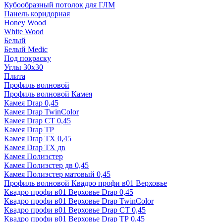
Кубообразный потолок для ГЛМ
Панель коридорная
Honey Wood
White Wood
Белый
Белый Medic
Под покраску
Углы 30х30
Плита
Профиль волновой
Профиль волновой Камея
Камея Drap 0,45
Камея Drap TwinColor
Камея Drap СТ 0,45
Камея Drap ТР
Камея Drap ТХ 0,45
Камея Drap ТХ дв
Камея Полиэстер
Камея Полиэстер дв 0,45
Камея Полиэстер матовый 0,45
Профиль волновой Квадро профи в01 Верховье
Квадро профи в01 Верховье Drap 0,45
Квадро профи в01 Верховье Drap TwinColor
Квадро профи в01 Верховье Drap СТ 0,45
Квадро профи в01 Верховье Drap ТР 0,45