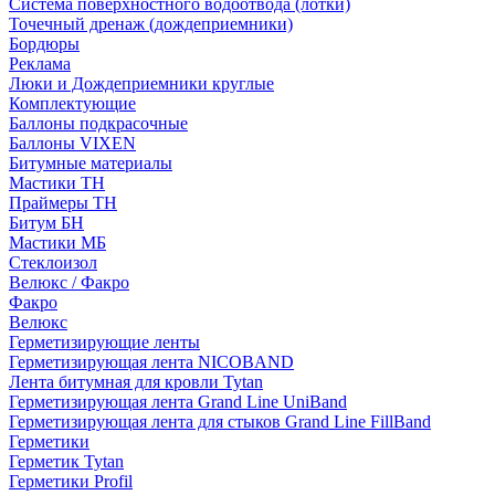
Система поверхностного водоотвода (лотки)
Точечный дренаж (дождеприемники)
Бордюры
Рекламa
Люки и Дождеприемники круглые
Комплектующие
Баллоны подкрасочные
Баллоны VIXEN
Битумные материалы
Мастики ТН
Праймеры ТН
Битум БН
Мастики МБ
Стеклоизол
Велюкс / Факро
Факро
Велюкс
Герметизирующие ленты
Герметизирующая лента NICOBAND
Лента битумная для кровли Tytan
Герметизирующая лента Grand Line UniBand
Герметизирующая лента для стыков Grand Line FillBand
Герметики
Герметик Tytan
Герметики Profil