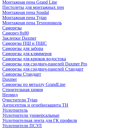
Монтажная пена Grand Linе
Пистолеты для монтажных пен
Монтажная пена Soudal
Монтажная пена Tytan
Монтажная пена Технониколь
Саморезы
Саморез 8х80
Заклепки Daxmer
Саморезы ПШ и ПШС
Саморезы для забора
Саморезы для кляммеров
Саморезы для крюков водостока
Саморезы для сэндвич-панелей Daxmer Pro
Саморезы для сэндвич-панелей Стандарт
Саморезы Стандарт
Daxmer
Саморезы по металлу GrandLine
Строительная химия
Неомид
Очистители Tytan
Антисептик и огнебиозащита ТН
Уплотнитель
Уплотнители универсальные
Уплотнителная лента для ГК профиля
Уплотнители ПСУЛ