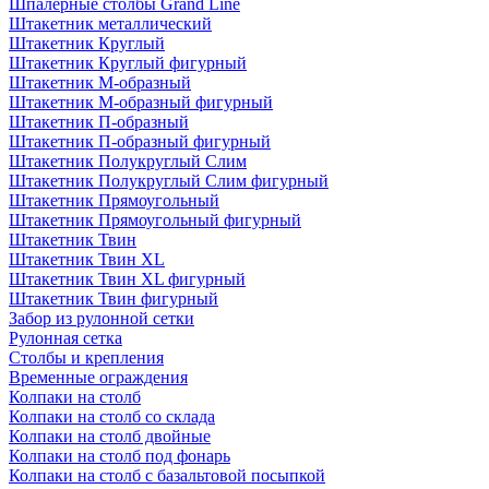
Шпалерные столбы Grand Line
Штакетник металлический
Штакетник Круглый
Штакетник Круглый фигурный
Штакетник М-образный
Штакетник М-образный фигурный
Штакетник П-образный
Штакетник П-образный фигурный
Штакетник Полукруглый Слим
Штакетник Полукруглый Слим фигурный
Штакетник Прямоугольный
Штакетник Прямоугольный фигурный
Штакетник Твин
Штакетник Твин XL
Штакетник Твин XL фигурный
Штакетник Твин фигурный
Забор из рулонной сетки
Рулонная сетка
Столбы и крепления
Временные ограждения
Колпаки на столб
Колпаки на столб со склада
Колпаки на столб двoйные
Колпаки на столб под фонарь
Колпаки на столб с базальтовой посыпкой