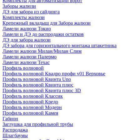
Комплекты для автоматизации ворот
Заборы жалюзи
ДЭ для забора из сайдинга
Комплекты жалюзи
Крепежный вкладыш для Забора жалюзи
Ламели жалюзи Токио
Ламели и ДЭ до распродажи остатков
ДЭ для забора жалюзи
ДЭ забора для горизонтального монтажа штакетника
Ламели жалюзи Милан/Милан Слим
Ламели жалюзи Палермо
Ламели жалюзи Техас
Профиль волновой
Профиль волновой Квадро профи v01 Верховье
Профиль волновой Квинта Uno
Профиль волновой Квинта плюс
Профиль волновой Квинта плюс 3D
Профиль волновой Классик
Профиль волновой Кредо
Профиль волновой Модерн
Профиль волновой Камея
Габион
Заглушка для профильной трубы
Распродажа
Шлагбаумы