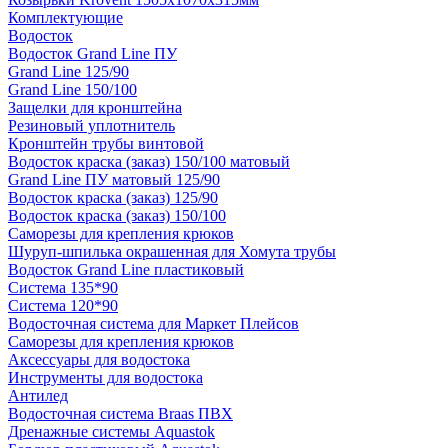
Комплектующие
Водосток
Водосток Grand Line ПУ
Grand Line 125/90
Grand Line 150/100
Защелки для кронштейна
Резиновый уплотнитель
Кронштейн трубы винтовой
Водосток краска (заказ) 150/100 матовый
Grand Line ПУ матовый 125/90
Водосток краска (заказ) 125/90
Водосток краска (заказ) 150/100
Саморезы для крепления крюков
Шуруп-шпилька окрашенная для Хомута трубы
Водосток Grand Line пластиковый
Система 135*90
Система 120*90
Водосточная система для Маркет Плейсов
Саморезы для крепления крюков
Аксессуары для водостока
Инструменты для водостока
Антилед
Водосточная система Braas ПВХ
Дренажные системы Aquastok