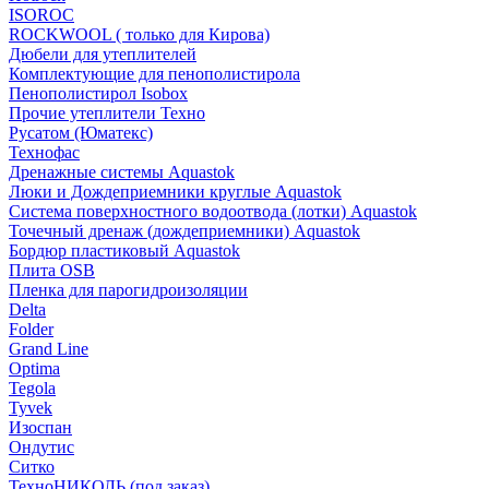
ISOROC
ROCKWOOL ( только для Кирова)
Дюбели для утеплителей
Комплектующие для пенополистирола
Пенополистирол Isobox
Прочие утеплители Техно
Русатом (Юматекс)
Технофас
Дренажные системы Aquastok
Люки и Дождеприемники круглые Aquastok
Система поверхностного водоотвода (лотки) Aquastok
Точечный дренаж (дождеприемники) Aquastok
Бордюр пластиковый Aquastok
Плита OSB
Пленка для парогидроизоляции
Delta
Folder
Grand Line
Optima
Tegola
Tyvek
Изоспан
Ондутис
Ситко
ТехноНИКОЛЬ (под заказ)