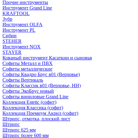
Прочие инструменты
Инструмент Grand Line
KRAFTOOL
Зубр
Инструмент OLFA
Инструмент PL
Сибин
STEHER
Инструмент NOX
STAYER
Кованый инструмент Касаткин и сыновья
Софиты Металл и ПВХ
Софиты металлические
Софиты Квадро Брус в01 (Верховье)
Софиты Вертикаль
Софиты Классик в01 (Верховье, НН)
Софиты ЭкоБрус новый
Софиты виниловые Grand Line
Коллекция Estetic (софит)
Коллекция Классика (софит)
Коллекция Премиум Акрил (софит)
Штрипс, отмотка, плоский лист
Штрипс
Штрипс 625 мм
Штрипс более 600 мм