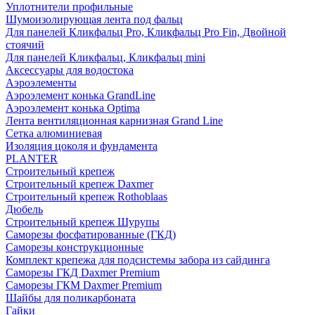
Уплотнители профильные
Шумоизолирующая лента под фальц
Для панелей Кликфальц Pro, Кликфальц Pro Fin, Двойной
стоячий
Для панелей Кликфальц, Кликфальц mini
Аксессуары для водостока
Аэроэлементы
Аэроэлемент конька GrandLine
Аэроэлемент конька Optima
Лента вентиляционная карнизная Grand Line
Сетка алюминиевая
Изоляция цоколя и фундамента
PLANTER
Строительный крепеж
Строительный крепеж Daxmer
Строительный крепеж Rothoblaas
Дюбель
Строительный крепеж Шурупы
Саморeзы фосфатированные (ГКД)
Саморезы конструкционные
Комплект крепежа для подсистемы забора из сайдинга
Саморезы ГКД Daxmer Premium
Саморезы ГКМ Daxmer Premium
Шайбы для поликарбоната
Гайки