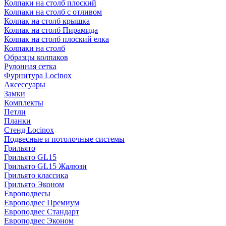
Колпаки на столб плоский
Колпаки на столб с отливом
Колпак на столб крышка
Колпак на столб Пирамида
Колпак на столб плоский елка
Колпаки на столб
Образцы колпаков
Рулонная сетка
Фурнитура Locinox
Аксессуары
Замки
Комплекты
Петли
Планки
Стенд Locinox
Подвесные и потолочные системы
Грильято
Грильято GL15
Грильято GL15 Жалюзи
Грильято классика
Грильято Эконом
Европодвесы
Европодвес Премиум
Европодвес Стандарт
Европодвес Эконом