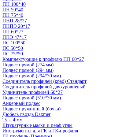
ПН 100*40
ПН 50*40
ПН 75*40
ПНП 28*27
ПНПЭ 20*17
ПП 60*27
ППЭ 47*17
ПС 100*50
ПС 50*50
ПС 75*50
Комплектующие к профилю ПП 60*27
Подвес прямой (274 мм)
Подвес прямой (294 мм)
Подвес прямой (294*30 мм)
Соединитель профилей (краб) Стандарт
Соединитель профилей двухуровневый
Удлинитель профилей 60*27
Подвес прямой (510*30 мм)
Анкерный подвес
Подвес пружинный (бочка)
Дюбель-гвоздь Daxmer
Тяга 4 мм
Штукатурные маяки и перф углы
Инструменты для ГК и ГК-профиля
ГК-профиль (Премиум)