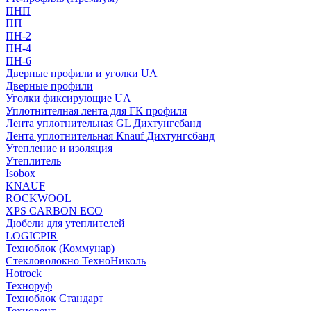
ПНП
ПП
ПН-2
ПН-4
ПН-6
Дверные профили и уголки UA
Дверные профили
Уголки фиксирующие UA
Уплотнителная лента для ГК профиля
Лента уплотнительная GL Дихтунгсбанд
Лента уплотнительная Knauf Дихтунгсбанд
Утепление и изоляция
Утеплитель
Isobox
KNAUF
ROCKWOOL
XPS CARBON ECO
Дюбели для утеплителей
LOGICPIR
Техноблок (Коммунар)
Стекловолокно ТехноНиколь
Hotrock
Технoруф
Техноблок Стандарт
Техновент