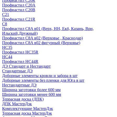
Профнастил С20R
Профнастил С20А
Профнастил С20В
C21
Профнастил С21R
C8
Профнастил С8A в01 (Верх, НН, Екб, Казань, Врн,
Ильский,Дружный)
Профнастил С8A в02 (Верховье , Краснодар)
Профнастил С8A в02 фигурный (Верховье)
HС35
Профнастил HC35R
НС44
Профнастил НС44R
ДЭ Стандарт и Нестандарт
Стандартные ДЭ
Доборные элементы кровли и забора в шт
Доборные элементы без пленки для Юга в шт
Нестандартные ДЭ
Ширина заготовки более 600 мм
Ширина заготовки менее 600 мм
Террасная доска (ДПК)
ДПК МастерДэк
Комплектующие МастерДэк
Террасная доска МастерДэк