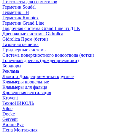
Пистолеты для герметиков
Герметик Soudal
Герметик ТН
Герметик Runotex
Герметик Grand Line
Грядочная система Grand Line из ДПК
Дренажные системы Gidrolica
Gidrolica Пром (бетон)
Газонная решетка
Придверные системы
Система поверхностного водоотвода (лотки)
Точечный дренаж (дождеприемники)
Бордюры
Рекламa
Люки и Дождеприемники круглые
Кляммеры кровельные
Кляммеры для фальца
Кровельная вентиляция
Krovent
ТехноНИКОЛЬ
Vilpe
Docke
Gervent
Вилпе Рус
Пена Монтажнaя