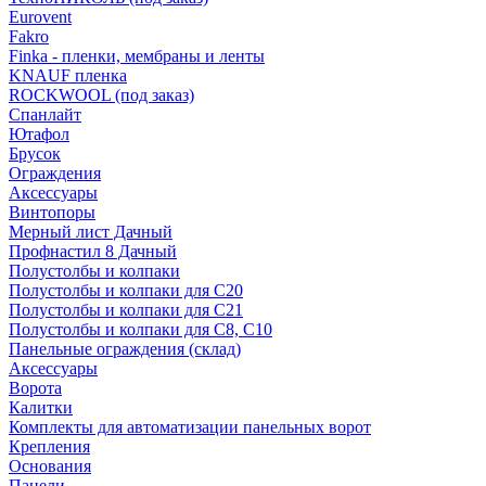
Eurovent
Fakro
Finka - пленки, мембраны и ленты
KNAUF пленка
ROCKWOOL (под заказ)
Спанлайт
Ютафол
Брусок
Ограждения
Аксессуары
Винтопоры
Мерный лист Дачный
Профнастил 8 Дачный
Полустолбы и колпаки
Полустолбы и колпаки для С20
Полустолбы и колпаки для С21
Полустолбы и колпаки для С8, С10
Панельные ограждения (склад)
Аксессуары
Ворота
Калитки
Комплекты для автоматизации панельных ворот
Крепления
Основания
Панели