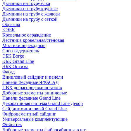
Дымники на трубу елка
Дымники на трубу круглые
Дымники на трубу с жалюзи
Дымники на трубу с сеткой
Образцы
3.ЭБК
Кровельное ограждение
Лестница кровельная/стеновая
Мостики переходные
Снегозадержатель
ЭБК Borge
ЭБК Grand Line
ЭБК Оптима
Фасад
Виниловый сайдинг и панели
Панели фасадные ЯФАСАД
ПВХ до распродажи остатков
Доборные элементы виниловые
Панели фасадные Grand Line
Декоративная система Grand Line Декор
Сайдинг виниловый Grand Line
Фиброцементный сайдинг
Универсальные комплектующие
Фибратек
Доборные элементы фибросайдинга в шт