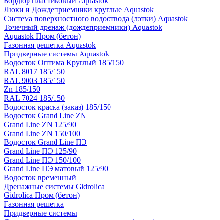
Бордюр пластиковый Aquastok
Люки и Дождеприемники круглые Aquastok
Система поверхностного водоотвода (лотки) Aquastok
Точечный дренаж (дождеприемники) Aquastok
Aquastok Пром (бетон)
Газонная решетка Aquastok
Придверные системы Aquastok
Водосток Оптима Круглый 185/150
RAL 8017 185/150
RAL 9003 185/150
Zn 185/150
RAL 7024 185/150
Водосток краска (заказ) 185/150
Водосток Grand Line ZN
Grand Line ZN 125/90
Grand Line ZN 150/100
Водосток Grand Line ПЭ
Grand Line ПЭ 125/90
Grand Line ПЭ 150/100
Grand Line ПЭ матовый 125/90
Водосток временный
Дренажные системы Gidrolica
Gidrolica Пром (бетон)
Газонная решетка
Придверные системы