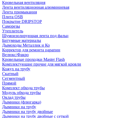
Кровельная вентиляция
Лента вентиляционная алюминиевая
Лента примыкания
Плита OSB
Покрытие DRIPSTOP
Саморезы
Утеплитель
Шумоизолирующая лента под фальц
Битумные материалы
Дымоходы Металлик и Ко
Корректор для ремонта царапин
Велюкс/Факро
Кровельные проходки Master Flash
Комплектующие прочие для мягкой кровли
Кожух на трубу
Скатный
Сегментный
Прямой
Комплект обхода трубы
Модуль обхода трубы
Оклад трубы
Дымники (флюгарка)
Дымники на трубу
Дымники на трубу двoйные
Дымники на трубу двoйные с сеткой