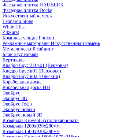
Фасадная плитка HAUBERK
Фасадная плитка Docke
Искусственный камень
Leonardo Stone
White Hills
Zikkurat
Комплектующие Ронсон
Рекламные материалы Искусственный камень
Металлический сайдинг
Блок-хаус новый
Вертикаль
Квадро Брус 3D в01 (Верховье)
Квадро Брус в01 (Верховье)
Квадро Брус в02 (Ильский)
Корабельная доска
Корабельная доска НН
ЭкоБрус
ЭкоБрус 3D
ЭкоБрус Гофр
ЭкоБрус новый
ЭкоБрус новый 3D
Козырьки Krovent из поликарбоната
Козырьки 1200х930х280мм
Козырьки 1500х930х280мм
Козырьки Krovent 1505х1070х315мм