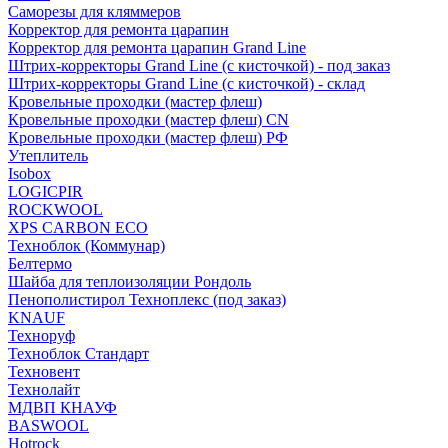
Саморезы для кляммеров
Корректор для ремонта царапин
Корректор для ремонта царапин Grand Line
Штрих-корректоры Grand Line (с кисточкой) - под заказ
Штрих-корректоры Grand Line (с кисточкой) - склад
Кровельные проходки (мастер флеш)
Кровельные проходки (мастер флеш) CN
Кровельные проходки (мастер флеш) РФ
Утеплитель
Isobox
LOGICPIR
ROCKWOOL
XPS CARBON ECO
Техноблок (Коммунар)
Белтермо
Шайба для теплоизоляции Рондоль
Пенополистирол Техноплекс (под заказ)
KNАUF
Технoруф
Техноблок Стандарт
Техновент
Технолайт
МДВП КНАУФ
BASWOOL
Hotrock