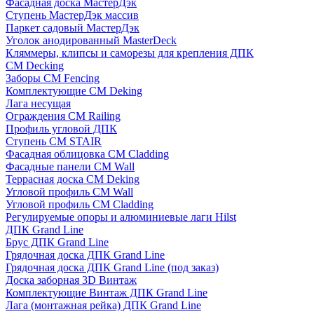
Фасадная доска МастерДэк
Ступень МастерДэк массив
Паркет садовый МастерДэк
Уголок анодированный MasterDeck
Кляммеры, клипсы и саморезы для крепления ДПК
CM Decking
Заборы CM Fencing
Комплектующие CM Deking
Лага несущая
Ограждения CM Railing
Профиль угловой ДПК
Ступень CM STAIR
Фасадная облицовка CM Cladding
Фасадные панели CM Wall
Террасная доска CM Deking
Угловой профиль CM Wall
Угловой профиль CM Cladding
Регулируемые опоры и алюминиевые лаги Hilst
ДПК Grand Line
Брус ДПК Grand Line
Грядочная доска ДПК Grand Line
Грядочная доска ДПК Grand Line (под заказ)
Доска заборная 3D Винтаж
Комплектующие Винтаж ДПК Grand Line
Лага (монтажная рейка) ДПК Grand Line