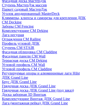
Фасадная доска МастерДэк
Ступень МастерДэк массив
Паркет садовый МастерДэк
Уголок анодированный MasterDeck
Кляммеры, клипсы и саморезы для крепления ДПК
CM Decking
Заборы CM Fencing
Комплектующие CM Deking
Лага несущая
Ограждения CM Railing
Профиль угловой ДПК
Ступень CM STAIR
Фасадная облицовка CM Cladding
Фасадные панели CM Wall
Террасная доска CM Deking
Угловой профиль CM Wall
Угловой профиль CM Cladding
Регулируемые опоры и алюминиевые лаги Hilst
ДПК Grand Line
Брус ДПК Grand Line
Грядочная доска ДПК Grand Line
Грядочная доска ДПК Grand Line (под заказ)
Доска заборная 3D Винтаж
Комплектующие Винтаж ДПК Grand Line
Лага (монтажная рейка) ДПК Grand Line