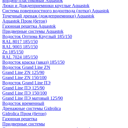
Бордюр пластиковый Aquastok
Люки и Дождеприемники круглые Aquastok
Система поверхностного водоотвода (лотки) Aquastok
Точечный дренаж (дождеприемники) Aquastok
Aquastok Пром (бетон)
Газонная решетка Aquastok
Придверные системы Aquastok
Водосток Оптима Круглый 185/150
RAL 8017 185/150
RAL 9003 185/150
Zn 185/150
RAL 7024 185/150
Водосток краска (заказ) 185/150
Водосток Grand Line ZN
Grand Line ZN 125/90
Grand Line ZN 150/100
Водосток Grand Line ПЭ
Grand Line ПЭ 125/90
Grand Line ПЭ 150/100
Grand Line ПЭ матовый 125/90
Водосток временный
Дренажные системы Gidrolica
Gidrolica Пром (бетон)
Газонная решетка
Придверные системы