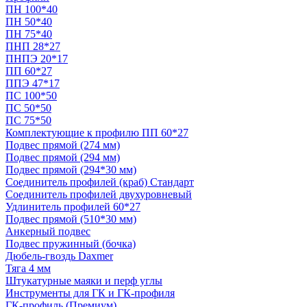
ПН 100*40
ПН 50*40
ПН 75*40
ПНП 28*27
ПНПЭ 20*17
ПП 60*27
ППЭ 47*17
ПС 100*50
ПС 50*50
ПС 75*50
Комплектующие к профилю ПП 60*27
Подвес прямой (274 мм)
Подвес прямой (294 мм)
Подвес прямой (294*30 мм)
Соединитель профилей (краб) Стандарт
Соединитель профилей двухуровневый
Удлинитель профилей 60*27
Подвес прямой (510*30 мм)
Анкерный подвес
Подвес пружинный (бочка)
Дюбель-гвоздь Daxmer
Тяга 4 мм
Штукатурные маяки и перф углы
Инструменты для ГК и ГК-профиля
ГК-профиль (Премиум)