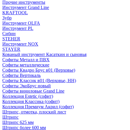
Прочие инструменты
Инструмент Grand Line
KRAFTOOL
Зубр
Инструмент OLFA
Инструмент PL
Сибин
STEHER
Инструмент NOX
STAYER
Кованый инструмент Касаткин и сыновья
Софиты Металл и ПВХ
Софиты металлические
Софиты Квадро Брус в01 (Верховье)
Софиты Вертикаль
Софиты Классик в01 (Верховье, НН)
Софиты ЭкоБрус новый
Софиты виниловые Grand Line
Коллекция Estetic (софит)
Коллекция Классика (софит)
Коллекция Премиум Акрил (софит)
Штрипс, отмотка, плоский лист
Штрипс
Штрипс 625 мм
Штрипс более 600 мм