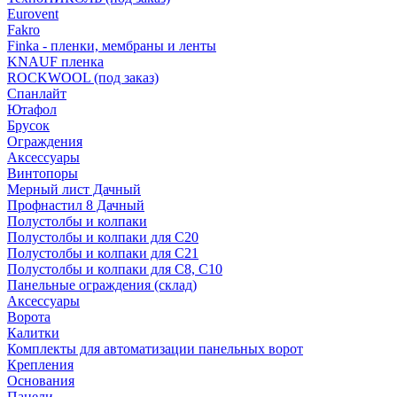
Eurovent
Fakro
Finka - пленки, мембраны и ленты
KNAUF пленка
ROCKWOOL (под заказ)
Спанлайт
Ютафол
Брусок
Ограждения
Аксессуары
Винтопоры
Мерный лист Дачный
Профнастил 8 Дачный
Полустолбы и колпаки
Полустолбы и колпаки для С20
Полустолбы и колпаки для С21
Полустолбы и колпаки для С8, С10
Панельные ограждения (склад)
Аксессуары
Ворота
Калитки
Комплекты для автоматизации панельных ворот
Крепления
Основания
Панели