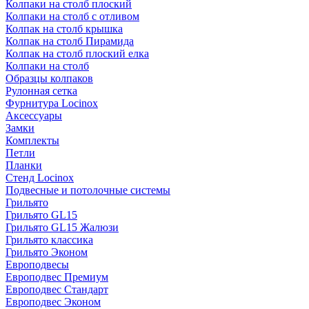
Колпаки на столб плоский
Колпаки на столб с отливом
Колпак на столб крышка
Колпак на столб Пирамида
Колпак на столб плоский елка
Колпаки на столб
Образцы колпаков
Рулонная сетка
Фурнитура Locinox
Аксессуары
Замки
Комплекты
Петли
Планки
Стенд Locinox
Подвесные и потолочные системы
Грильято
Грильято GL15
Грильято GL15 Жалюзи
Грильято классика
Грильято Эконом
Европодвесы
Европодвес Премиум
Европодвес Стандарт
Европодвес Эконом