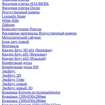
Фасадная плитка HAUBERK
Фасадная плитка Docke
Искусственный камень
Leonardo Stone
White Hills
Zikkurat
Комплектующие Ронсон
Рекламные материалы Искусственный камень
Металлический сайдинг
Блок-хаус новый
Вертикаль
Квадро Брус 3D в01 (Верховье)
Квадро Брус в01 (Верховье)
Квадро Брус в02 (Ильский)
Корабельная доска
Корабельная доска НН
ЭкоБрус
ЭкоБрус 3D
ЭкоБрус Гофр
ЭкоБрус новый
ЭкоБрус новый 3D
Козырьки Krovent из поликарбоната
Козырьки 1200х930х280мм
Козырьки 1500х930х280мм
Козырьки Krovent 1505х1070х315мм