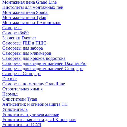
Монтажная пена Grand Linе
Пистолеты для монтажных пен
Монтажная пена Soudal
Монтажная пена Tytan
Монтажная пена Технониколь
Саморезы
Саморез 8х80
Заклепки Daxmer
Саморезы ПШ и ПШС
Саморезы для забора
Саморезы для кляммеров
Саморезы для крюков водостока
Саморезы для сэндвич-панелей Daxmer Pro
Саморезы для сэндвич-панелей Стандарт
Саморезы Стандарт
Daxmer
Саморезы по металлу GrandLine
Строительная химия
Неомид
Очистители Tytan
Антисептик и огнебиозащита ТН
Уплотнитель
Уплотнители универсальные
Уплотнителная лента для ГК профиля
Уплотнители ПСУЛ