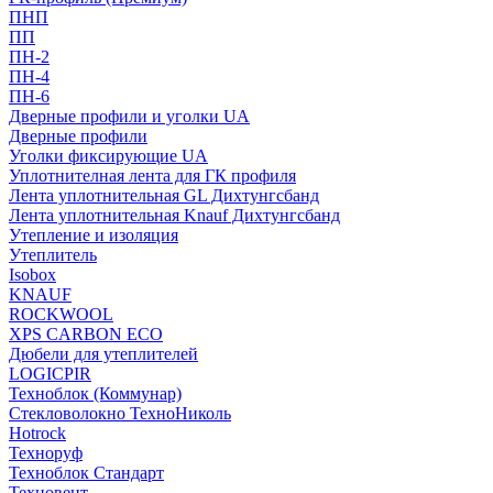
ПНП
ПП
ПН-2
ПН-4
ПН-6
Дверные профили и уголки UA
Дверные профили
Уголки фиксирующие UA
Уплотнителная лента для ГК профиля
Лента уплотнительная GL Дихтунгсбанд
Лента уплотнительная Knauf Дихтунгсбанд
Утепление и изоляция
Утеплитель
Isobox
KNAUF
ROCKWOOL
XPS CARBON ECO
Дюбели для утеплителей
LOGICPIR
Техноблок (Коммунар)
Стекловолокно ТехноНиколь
Hotrock
Технoруф
Техноблок Стандарт
Техновент