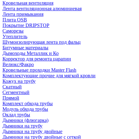
Кровельная вентиляция
Лента вентиляционная алюминиевая
Лента примыкания
Плита OSB
Покрытие DRIPSTOP
Саморезы
Утеплитель
Шумоизолирующая лента под фальц
Битумные материалы
Дымоходы Металлик и Ко
Корректор для ремонта царапин
Велюкс/Факро
Кровельные проходки Master Flash
Комплектующие прочие для мягкой кровли
Кожух на трубу
Скатный
Сегментный
Прямой
Комплект обхода трубы
Модуль обхода трубы
Оклад трубы
Дымники (флюгарка)
Дымники на трубу
Дымники на трубу двoйные
Дымники на трубу двoйные с сеткой