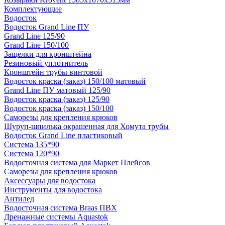
Комплектующие
Водосток
Водосток Grand Line ПУ
Grand Line 125/90
Grand Line 150/100
Защелки для кронштейна
Резиновый уплотнитель
Кронштейн трубы винтовой
Водосток краска (заказ) 150/100 матовый
Grand Line ПУ матовый 125/90
Водосток краска (заказ) 125/90
Водосток краска (заказ) 150/100
Саморезы для крепления крюков
Шуруп-шпилька окрашенная для Хомута трубы
Водосток Grand Line пластиковый
Система 135*90
Система 120*90
Водосточная система для Маркет Плейсов
Саморезы для крепления крюков
Аксессуары для водостока
Инструменты для водостока
Антилед
Водосточная система Braas ПВХ
Дренажные системы Aquastok