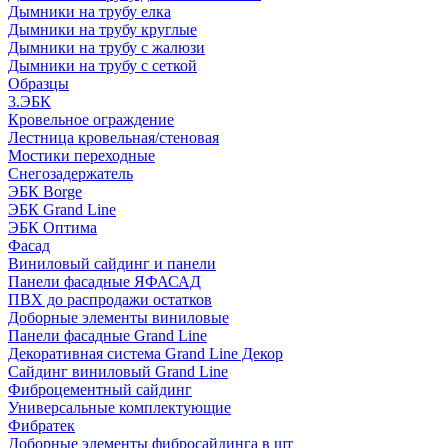
Дымники на трубу елка
Дымники на трубу круглые
Дымники на трубу с жалюзи
Дымники на трубу с сеткой
Образцы
3.ЭБК
Кровельное ограждение
Лестница кровельная/стеновая
Мостики переходные
Снегозадержатель
ЭБК Borge
ЭБК Grand Line
ЭБК Оптима
Фасад
Виниловый сайдинг и панели
Панели фасадные ЯФАСАД
ПВХ до распродажи остатков
Доборные элементы виниловые
Панели фасадные Grand Line
Декоративная система Grand Line Декор
Сайдинг виниловый Grand Line
Фиброцементный сайдинг
Универсальные комплектующие
Фибратек
Доборные элементы фибросайдинга в шт