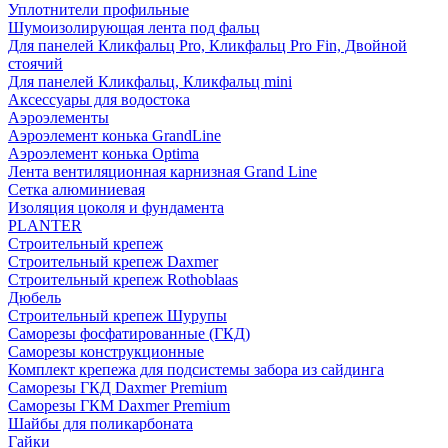
Уплотнители профильные
Шумоизолирующая лента под фальц
Для панелей Кликфальц Pro, Кликфальц Pro Fin, Двойной
стоячий
Для панелей Кликфальц, Кликфальц mini
Аксессуары для водостока
Аэроэлементы
Аэроэлемент конька GrandLine
Аэроэлемент конька Optima
Лента вентиляционная карнизная Grand Line
Сетка алюминиевая
Изоляция цоколя и фундамента
PLANTER
Строительный крепеж
Строительный крепеж Daxmer
Строительный крепеж Rothoblaas
Дюбель
Строительный крепеж Шурупы
Саморeзы фосфатированные (ГКД)
Саморезы конструкционные
Комплект крепежа для подсистемы забора из сайдинга
Саморезы ГКД Daxmer Premium
Саморезы ГКМ Daxmer Premium
Шайбы для поликарбоната
Гайки