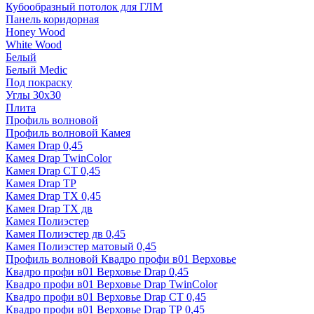
Кубообразный потолок для ГЛМ
Панель коридорная
Honey Wood
White Wood
Белый
Белый Medic
Под покраску
Углы 30х30
Плита
Профиль волновой
Профиль волновой Камея
Камея Drap 0,45
Камея Drap TwinColor
Камея Drap СТ 0,45
Камея Drap ТР
Камея Drap ТХ 0,45
Камея Drap ТХ дв
Камея Полиэстер
Камея Полиэстер дв 0,45
Камея Полиэстер матовый 0,45
Профиль волновой Квадро профи в01 Верховье
Квадро профи в01 Верховье Drap 0,45
Квадро профи в01 Верховье Drap TwinColor
Квадро профи в01 Верховье Drap СТ 0,45
Квадро профи в01 Верховье Drap ТР 0,45