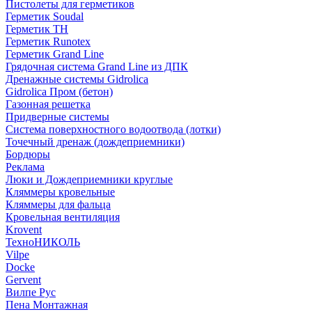
Пистолеты для герметиков
Герметик Soudal
Герметик ТН
Герметик Runotex
Герметик Grand Line
Грядочная система Grand Line из ДПК
Дренажные системы Gidrolica
Gidrolica Пром (бетон)
Газонная решетка
Придверные системы
Система поверхностного водоотвода (лотки)
Точечный дренаж (дождеприемники)
Бордюры
Рекламa
Люки и Дождеприемники круглые
Кляммеры кровельные
Кляммеры для фальца
Кровельная вентиляция
Krovent
ТехноНИКОЛЬ
Vilpe
Docke
Gervent
Вилпе Рус
Пена Монтажнaя