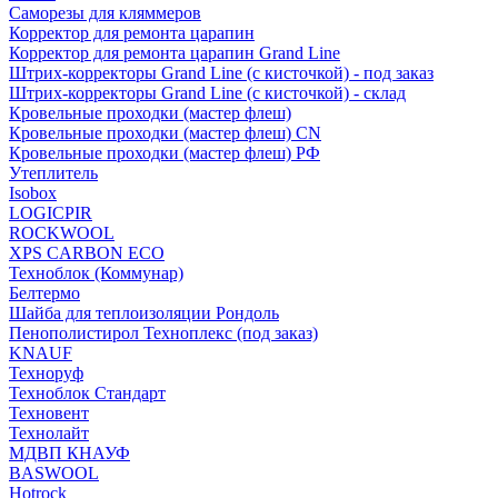
Саморезы для кляммеров
Корректор для ремонта царапин
Корректор для ремонта царапин Grand Line
Штрих-корректоры Grand Line (с кисточкой) - под заказ
Штрих-корректоры Grand Line (с кисточкой) - склад
Кровельные проходки (мастер флеш)
Кровельные проходки (мастер флеш) CN
Кровельные проходки (мастер флеш) РФ
Утеплитель
Isobox
LOGICPIR
ROCKWOOL
XPS CARBON ECO
Техноблок (Коммунар)
Белтермо
Шайба для теплоизоляции Рондоль
Пенополистирол Техноплекс (под заказ)
KNАUF
Технoруф
Техноблок Стандарт
Техновент
Технолайт
МДВП КНАУФ
BASWOOL
Hotrock