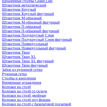
Шпалерные столбы Grand Line
Штакетник металлический
Штакетник Круглый
Штакетник Круглый фигурный
Штакетник М-образный
Штакетник М-образный фигурный
Штакетник П-образный
Штакетник П-образный фигурный
Штакетник Полукруглый Слим
Штакетник Полукруглый Слим фигурный
Штакетник Прямоугольный
Штакетник Прямоугольный фигурный
Штакетник Твин
Штакетник Твин XL
Штакетник Твин XL фигурный
Штакетник Твин фигурный
Забор из рулонной сетки
Рулонная сетка
Столбы и крепления
Временные ограждения
Колпаки на столб
Колпаки на столб со склада
Колпаки на столб двoйные
Колпаки на столб под фонарь
Колпаки на столб с базальтовой посыпкой