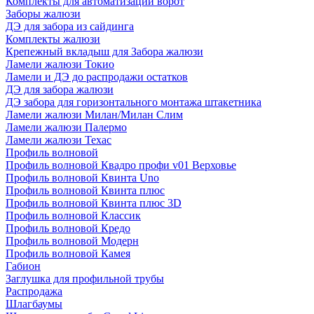
Комплекты для автоматизации ворот
Заборы жалюзи
ДЭ для забора из сайдинга
Комплекты жалюзи
Крепежный вкладыш для Забора жалюзи
Ламели жалюзи Токио
Ламели и ДЭ до распродажи остатков
ДЭ для забора жалюзи
ДЭ забора для горизонтального монтажа штакетника
Ламели жалюзи Милан/Милан Слим
Ламели жалюзи Палермо
Ламели жалюзи Техас
Профиль волновой
Профиль волновой Квадро профи v01 Верховье
Профиль волновой Квинта Uno
Профиль волновой Квинта плюс
Профиль волновой Квинта плюс 3D
Профиль волновой Классик
Профиль волновой Кредо
Профиль волновой Модерн
Профиль волновой Камея
Габион
Заглушка для профильной трубы
Распродажа
Шлагбаумы