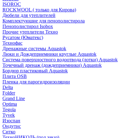
ISOROC
ROCKWOOL ( только для Кирова)
Дюбели для утеплителей
Комплектующие для пенополистирола
Пенополистирол Isobox
Прочие утеплители Техно
Русатом (Юматекс)
Технофас
Дренажные системы Aquastok
Люки и Дождеприемники круглые Aquastok
Система поверхностного водоотвода (лотки) Aquastok
Точечный дренаж (дождеприемники) Aquastok
Бордюр пластиковый Aquastok
Плита OSB
Пленка для парогидроизоляции
Delta
Folder
Grand Line
Optima
Tegola
Tyvek
Изоспан
Ондутис
Ситко
ТехноНИКОЛЬ (под заказ)