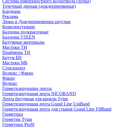
Система поверхностного водоотвода (лотки)
Точечный дренаж (дождеприемники)
Бордюры
Рекламa
Люки и Дождеприемники круглые
Комплектующие
Баллоны подкрасочные
Баллоны VIXEN
Битумные материалы
Мастики ТН
Праймеры ТН
Битум БН
Мастики МБ
Стеклоизол
Велюкс / Факро
Факро
Велюкс
Герметизирующие ленты
Герметизирующая лента NICOBAND
Лента битумная для кровли Tytan
Герметизирующая лента Grand Line UniBand
Герметизирующая лента для стыков Grand Line FillBand
Герметики
Герметик Tytan
Герметики Profil