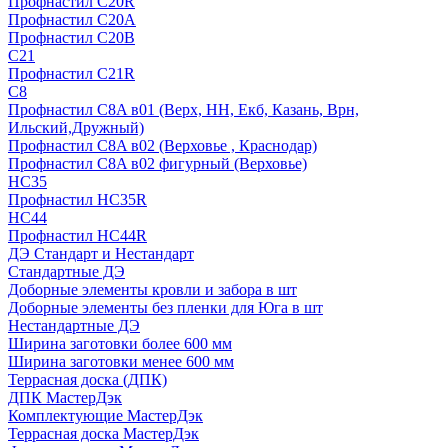
Профнастил С20R
Профнастил С20А
Профнастил С20В
C21
Профнастил С21R
C8
Профнастил С8A в01 (Верх, НН, Екб, Казань, Врн,
Ильский,Дружный)
Профнастил С8A в02 (Верховье , Краснодар)
Профнастил С8A в02 фигурный (Верховье)
HС35
Профнастил HC35R
НС44
Профнастил НС44R
ДЭ Стандарт и Нестандарт
Стандартные ДЭ
Доборные элементы кровли и забора в шт
Доборные элементы без пленки для Юга в шт
Нестандартные ДЭ
Ширина заготовки более 600 мм
Ширина заготовки менее 600 мм
Террасная доска (ДПК)
ДПК МастерДэк
Комплектующие МастерДэк
Террасная доска МастерДэк