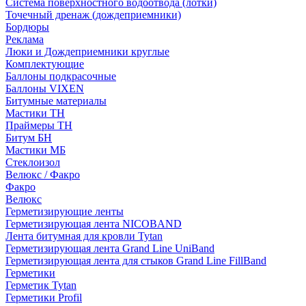
Система поверхностного водоотвода (лотки)
Точечный дренаж (дождеприемники)
Бордюры
Рекламa
Люки и Дождеприемники круглые
Комплектующие
Баллоны подкрасочные
Баллоны VIXEN
Битумные материалы
Мастики ТН
Праймеры ТН
Битум БН
Мастики МБ
Стеклоизол
Велюкс / Факро
Факро
Велюкс
Герметизирующие ленты
Герметизирующая лента NICOBAND
Лента битумная для кровли Tytan
Герметизирующая лента Grand Line UniBand
Герметизирующая лента для стыков Grand Line FillBand
Герметики
Герметик Tytan
Герметики Profil