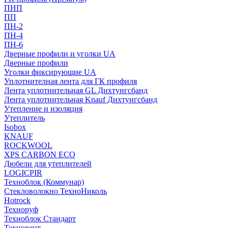
ПНП
ПП
ПН-2
ПН-4
ПН-6
Дверные профили и уголки UA
Дверные профили
Уголки фиксирующие UA
Уплотнителная лента для ГК профиля
Лента уплотнительная GL Дихтунгсбанд
Лента уплотнительная Knauf Дихтунгсбанд
Утепление и изоляция
Утеплитель
Isobox
KNAUF
ROCKWOOL
XPS CARBON ECO
Дюбели для утеплителей
LOGICPIR
Техноблок (Коммунар)
Стекловолокно ТехноНиколь
Hotrock
Технoруф
Техноблок Стандарт
Техновент