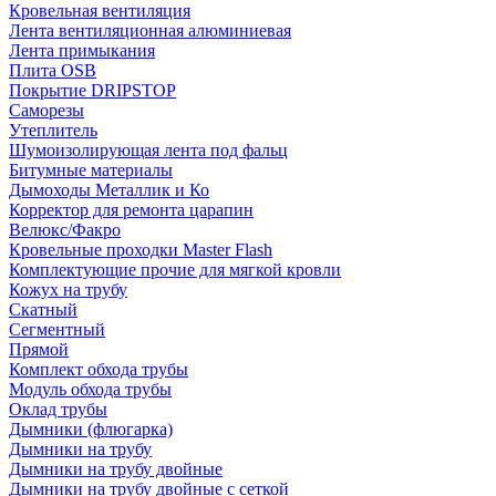
Кровельная вентиляция
Лента вентиляционная алюминиевая
Лента примыкания
Плита OSB
Покрытие DRIPSTOP
Саморезы
Утеплитель
Шумоизолирующая лента под фальц
Битумные материалы
Дымоходы Металлик и Ко
Корректор для ремонта царапин
Велюкс/Факро
Кровельные проходки Master Flash
Комплектующие прочие для мягкой кровли
Кожух на трубу
Скатный
Сегментный
Прямой
Комплект обхода трубы
Модуль обхода трубы
Оклад трубы
Дымники (флюгарка)
Дымники на трубу
Дымники на трубу двoйные
Дымники на трубу двoйные с сеткой