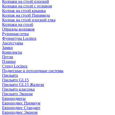
Колпаки на столб плоский
Колпаки на столб с отливом
Колпак на столб крышка
Колпак на столб Пирамида
Колпак на столб плоский елка
Колпаки на столб
Образцы колпаков
Рулонная сетка
Фурнитура Locinox
Аксессуары
Замки
Комплекты
Петли
Планки
Стенд Locinox
Подвесные и потолочные системы
Грильято
Грильято GL15
Грильято GL15 Жалюзи
Грильято классика
Грильято Эконом
Европодвесы
Европодвес Премиум
Европодвес Стандарт
Европодвес Эконом