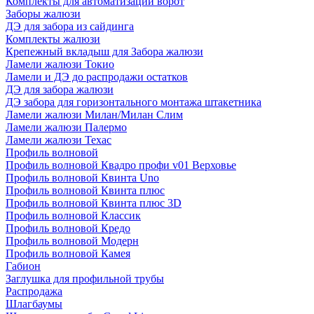
Комплекты для автоматизации ворот
Заборы жалюзи
ДЭ для забора из сайдинга
Комплекты жалюзи
Крепежный вкладыш для Забора жалюзи
Ламели жалюзи Токио
Ламели и ДЭ до распродажи остатков
ДЭ для забора жалюзи
ДЭ забора для горизонтального монтажа штакетника
Ламели жалюзи Милан/Милан Слим
Ламели жалюзи Палермо
Ламели жалюзи Техас
Профиль волновой
Профиль волновой Квадро профи v01 Верховье
Профиль волновой Квинта Uno
Профиль волновой Квинта плюс
Профиль волновой Квинта плюс 3D
Профиль волновой Классик
Профиль волновой Кредо
Профиль волновой Модерн
Профиль волновой Камея
Габион
Заглушка для профильной трубы
Распродажа
Шлагбаумы