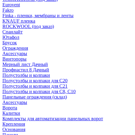
Eurovent
Fakro
Finka - пленки, мембраны и ленты
KNAUF пленка
ROCKWOOL (под заказ)
Спанлайт
Ютафол
Брусок
Ограждения
Аксессуары
Винтопоры
Мерный лист Дачный
Профнастил 8 Дачный
Полустолбы и колпаки
Полустолбы и колпаки для С20
Полустолбы и колпаки для С21
Полустолбы и колпаки для С8, С10
Панельные ограждения (склад)
Аксессуары
Ворота
Калитки
Комплекты для автоматизации панельных ворот
Крепления
Основания
Панели