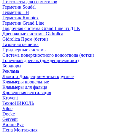
Пистолеты для герметиков
Герметик Soudal
Герметик ТН
Герметик Runotex
Герметик Grand Line
Грядочная система Grand Line из ДПК
Дренажные системы Gidrolica
Gidrolica Пром (бетон)
Газонная решетка
Придверные системы
Система поверхностного водоотвода (лотки)
Точечный дренаж (дождеприемники)
Бордюры
Рекламa
Люки и Дождеприемники круглые
Кляммеры кровельные
Кляммеры для фальца
Кровельная вентиляция
Krovent
ТехноНИКОЛЬ
Vilpe
Docke
Gervent
Вилпе Рус
Пена Монтажнaя