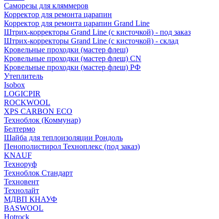
Саморезы для кляммеров
Корректор для ремонта царапин
Корректор для ремонта царапин Grand Line
Штрих-корректоры Grand Line (с кисточкой) - под заказ
Штрих-корректоры Grand Line (с кисточкой) - склад
Кровельные проходки (мастер флеш)
Кровельные проходки (мастер флеш) CN
Кровельные проходки (мастер флеш) РФ
Утеплитель
Isobox
LOGICPIR
ROCKWOOL
XPS CARBON ECO
Техноблок (Коммунар)
Белтермо
Шайба для теплоизоляции Рондоль
Пенополистирол Техноплекс (под заказ)
KNАUF
Технoруф
Техноблок Стандарт
Техновент
Технолайт
МДВП КНАУФ
BASWOOL
Hotrock