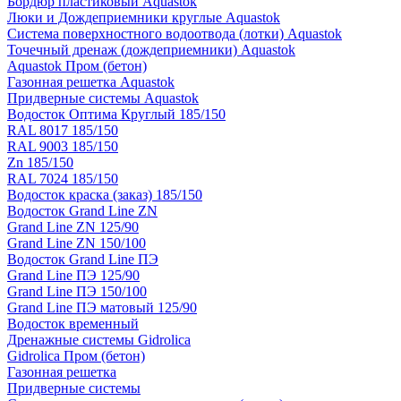
Бордюр пластиковый Aquastok
Люки и Дождеприемники круглые Aquastok
Система поверхностного водоотвода (лотки) Aquastok
Точечный дренаж (дождеприемники) Aquastok
Aquastok Пром (бетон)
Газонная решетка Aquastok
Придверные системы Aquastok
Водосток Оптима Круглый 185/150
RAL 8017 185/150
RAL 9003 185/150
Zn 185/150
RAL 7024 185/150
Водосток краска (заказ) 185/150
Водосток Grand Line ZN
Grand Line ZN 125/90
Grand Line ZN 150/100
Водосток Grand Line ПЭ
Grand Line ПЭ 125/90
Grand Line ПЭ 150/100
Grand Line ПЭ матовый 125/90
Водосток временный
Дренажные системы Gidrolica
Gidrolica Пром (бетон)
Газонная решетка
Придверные системы