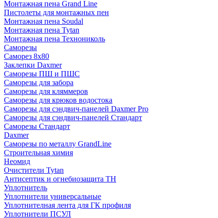
Монтажная пена Grand Linе
Пистолеты для монтажных пен
Монтажная пена Soudal
Монтажная пена Tytan
Монтажная пена Технониколь
Саморезы
Саморез 8х80
Заклепки Daxmer
Саморезы ПШ и ПШС
Саморезы для забора
Саморезы для кляммеров
Саморезы для крюков водостока
Саморезы для сэндвич-панелей Daxmer Pro
Саморезы для сэндвич-панелей Стандарт
Саморезы Стандарт
Daxmer
Саморезы по металлу GrandLine
Строительная химия
Неомид
Очистители Tytan
Антисептик и огнебиозащита ТН
Уплотнитель
Уплотнители универсальные
Уплотнителная лента для ГК профиля
Уплотнители ПСУЛ