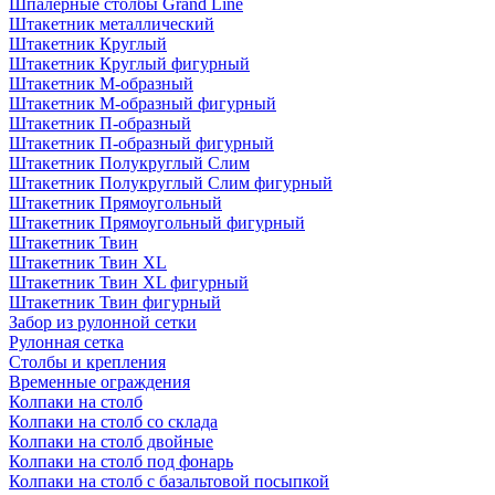
Шпалерные столбы Grand Line
Штакетник металлический
Штакетник Круглый
Штакетник Круглый фигурный
Штакетник М-образный
Штакетник М-образный фигурный
Штакетник П-образный
Штакетник П-образный фигурный
Штакетник Полукруглый Слим
Штакетник Полукруглый Слим фигурный
Штакетник Прямоугольный
Штакетник Прямоугольный фигурный
Штакетник Твин
Штакетник Твин XL
Штакетник Твин XL фигурный
Штакетник Твин фигурный
Забор из рулонной сетки
Рулонная сетка
Столбы и крепления
Временные ограждения
Колпаки на столб
Колпаки на столб со склада
Колпаки на столб двoйные
Колпаки на столб под фонарь
Колпаки на столб с базальтовой посыпкой