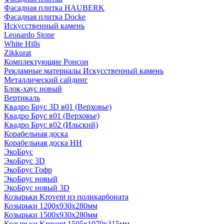
Фасадная плитка HAUBERK
Фасадная плитка Docke
Искусственный камень
Leonardo Stone
White Hills
Zikkurat
Комплектующие Ронсон
Рекламные материалы Искусственный камень
Металлический сайдинг
Блок-хаус новый
Вертикаль
Квадро Брус 3D в01 (Верховье)
Квадро Брус в01 (Верховье)
Квадро Брус в02 (Ильский)
Корабельная доска
Корабельная доска НН
ЭкоБрус
ЭкоБрус 3D
ЭкоБрус Гофр
ЭкоБрус новый
ЭкоБрус новый 3D
Козырьки Krovent из поликарбоната
Козырьки 1200х930х280мм
Козырьки 1500х930х280мм
Козырьки Krovent 1505х1070х315мм