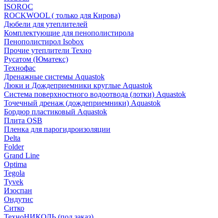
ISOROC
ROCKWOOL ( только для Кирова)
Дюбели для утеплителей
Комплектующие для пенополистирола
Пенополистирол Isobox
Прочие утеплители Техно
Русатом (Юматекс)
Технофас
Дренажные системы Aquastok
Люки и Дождеприемники круглые Aquastok
Система поверхностного водоотвода (лотки) Aquastok
Точечный дренаж (дождеприемники) Aquastok
Бордюр пластиковый Aquastok
Плита OSB
Пленка для парогидроизоляции
Delta
Folder
Grand Line
Optima
Tegola
Tyvek
Изоспан
Ондутис
Ситко
ТехноНИКОЛЬ (под заказ)