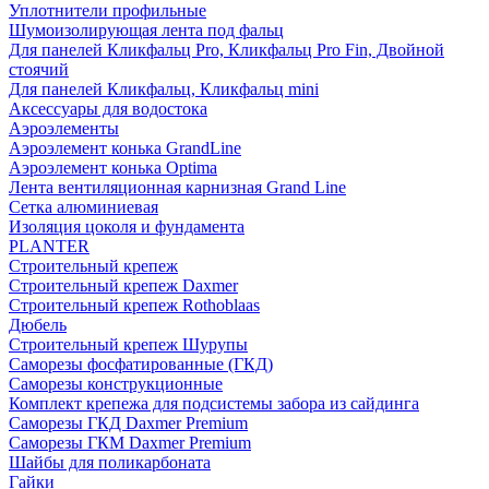
Уплотнители профильные
Шумоизолирующая лента под фальц
Для панелей Кликфальц Pro, Кликфальц Pro Fin, Двойной
стоячий
Для панелей Кликфальц, Кликфальц mini
Аксессуары для водостока
Аэроэлементы
Аэроэлемент конька GrandLine
Аэроэлемент конька Optima
Лента вентиляционная карнизная Grand Line
Сетка алюминиевая
Изоляция цоколя и фундамента
PLANTER
Строительный крепеж
Строительный крепеж Daxmer
Строительный крепеж Rothoblaas
Дюбель
Строительный крепеж Шурупы
Саморeзы фосфатированные (ГКД)
Саморезы конструкционные
Комплект крепежа для подсистемы забора из сайдинга
Саморезы ГКД Daxmer Premium
Саморезы ГКМ Daxmer Premium
Шайбы для поликарбоната
Гайки