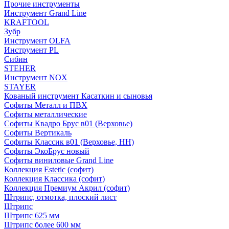
Прочие инструменты
Инструмент Grand Line
KRAFTOOL
Зубр
Инструмент OLFA
Инструмент PL
Сибин
STEHER
Инструмент NOX
STAYER
Кованый инструмент Касаткин и сыновья
Софиты Металл и ПВХ
Софиты металлические
Софиты Квадро Брус в01 (Верховье)
Софиты Вертикаль
Софиты Классик в01 (Верховье, НН)
Софиты ЭкоБрус новый
Софиты виниловые Grand Line
Коллекция Estetic (софит)
Коллекция Классика (софит)
Коллекция Премиум Акрил (софит)
Штрипс, отмотка, плоский лист
Штрипс
Штрипс 625 мм
Штрипс более 600 мм