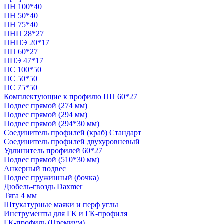
ПН 100*40
ПН 50*40
ПН 75*40
ПНП 28*27
ПНПЭ 20*17
ПП 60*27
ППЭ 47*17
ПС 100*50
ПС 50*50
ПС 75*50
Комплектующие к профилю ПП 60*27
Подвес прямой (274 мм)
Подвес прямой (294 мм)
Подвес прямой (294*30 мм)
Соединитель профилей (краб) Стандарт
Соединитель профилей двухуровневый
Удлинитель профилей 60*27
Подвес прямой (510*30 мм)
Анкерный подвес
Подвес пружинный (бочка)
Дюбель-гвоздь Daxmer
Тяга 4 мм
Штукатурные маяки и перф углы
Инструменты для ГК и ГК-профиля
ГК-профиль (Премиум)