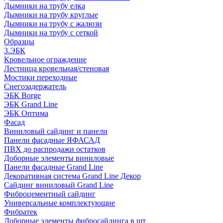
Дымники на трубу елка
Дымники на трубу круглые
Дымники на трубу с жалюзи
Дымники на трубу с сеткой
Образцы
3.ЭБК
Кровельное ограждение
Лестница кровельная/стеновая
Мостики переходные
Снегозадержатель
ЭБК Borge
ЭБК Grand Line
ЭБК Оптима
Фасад
Виниловый сайдинг и панели
Панели фасадные ЯФАСАД
ПВХ до распродажи остатков
Доборные элементы виниловые
Панели фасадные Grand Line
Декоративная система Grand Line Декор
Сайдинг виниловый Grand Line
Фиброцементный сайдинг
Универсальные комплектующие
Фибратек
Доборные элементы фибросайдинга в шт