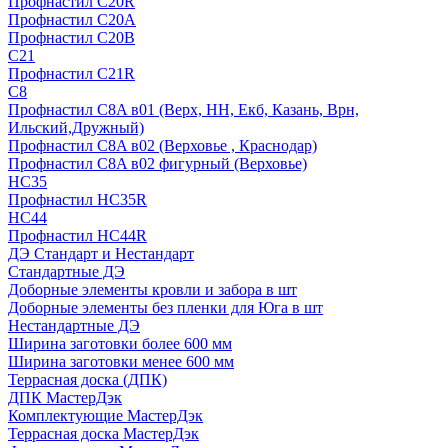
Профнастил С20R
Профнастил С20А
Профнастил С20В
C21
Профнастил С21R
C8
Профнастил С8A в01 (Верх, НН, Екб, Казань, Врн,
Ильский,Дружный)
Профнастил С8A в02 (Верховье , Краснодар)
Профнастил С8A в02 фигурный (Верховье)
HС35
Профнастил HC35R
НС44
Профнастил НС44R
ДЭ Стандарт и Нестандарт
Стандартные ДЭ
Доборные элементы кровли и забора в шт
Доборные элементы без пленки для Юга в шт
Нестандартные ДЭ
Ширина заготовки более 600 мм
Ширина заготовки менее 600 мм
Террасная доска (ДПК)
ДПК МастерДэк
Комплектующие МастерДэк
Террасная доска МастерДэк