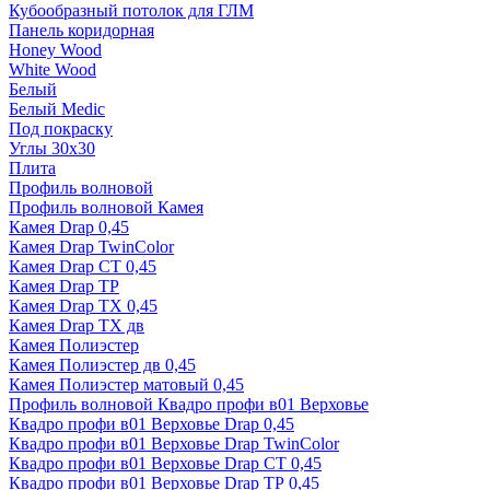
Кубообразный потолок для ГЛМ
Панель коридорная
Honey Wood
White Wood
Белый
Белый Medic
Под покраску
Углы 30х30
Плита
Профиль волновой
Профиль волновой Камея
Камея Drap 0,45
Камея Drap TwinColor
Камея Drap СТ 0,45
Камея Drap ТР
Камея Drap ТХ 0,45
Камея Drap ТХ дв
Камея Полиэстер
Камея Полиэстер дв 0,45
Камея Полиэстер матовый 0,45
Профиль волновой Квадро профи в01 Верховье
Квадро профи в01 Верховье Drap 0,45
Квадро профи в01 Верховье Drap TwinColor
Квадро профи в01 Верховье Drap СТ 0,45
Квадро профи в01 Верховье Drap ТР 0,45