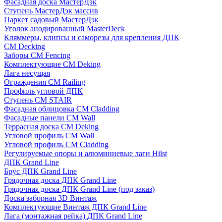
Фасадная доска МастерДэк
Ступень МастерДэк массив
Паркет садовый МастерДэк
Уголок анодированный MasterDeck
Кляммеры, клипсы и саморезы для крепления ДПК
CM Decking
Заборы CM Fencing
Комплектующие CM Deking
Лага несущая
Ограждения CM Railing
Профиль угловой ДПК
Ступень CM STAIR
Фасадная облицовка CM Cladding
Фасадные панели CM Wall
Террасная доска CM Deking
Угловой профиль CM Wall
Угловой профиль CM Cladding
Регулируемые опоры и алюминиевые лаги Hilst
ДПК Grand Line
Брус ДПК Grand Line
Грядочная доска ДПК Grand Line
Грядочная доска ДПК Grand Line (под заказ)
Доска заборная 3D Винтаж
Комплектующие Винтаж ДПК Grand Line
Лага (монтажная рейка) ДПК Grand Line