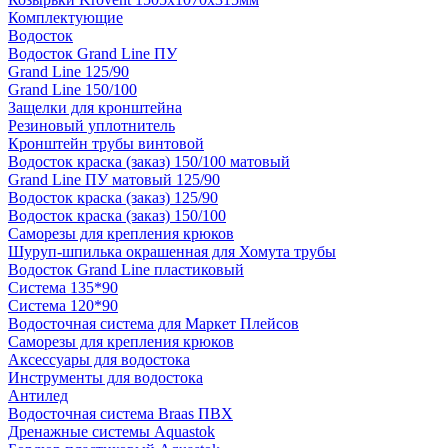
Комплектующие
Водосток
Водосток Grand Line ПУ
Grand Line 125/90
Grand Line 150/100
Защелки для кронштейна
Резиновый уплотнитель
Кронштейн трубы винтовой
Водосток краска (заказ) 150/100 матовый
Grand Line ПУ матовый 125/90
Водосток краска (заказ) 125/90
Водосток краска (заказ) 150/100
Саморезы для крепления крюков
Шуруп-шпилька окрашенная для Хомута трубы
Водосток Grand Line пластиковый
Система 135*90
Система 120*90
Водосточная система для Маркет Плейсов
Саморезы для крепления крюков
Аксессуары для водостока
Инструменты для водостока
Антилед
Водосточная система Braas ПВХ
Дренажные системы Aquastok