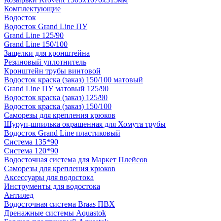
Комплектующие
Водосток
Водосток Grand Line ПУ
Grand Line 125/90
Grand Line 150/100
Защелки для кронштейна
Резиновый уплотнитель
Кронштейн трубы винтовой
Водосток краска (заказ) 150/100 матовый
Grand Line ПУ матовый 125/90
Водосток краска (заказ) 125/90
Водосток краска (заказ) 150/100
Саморезы для крепления крюков
Шуруп-шпилька окрашенная для Хомута трубы
Водосток Grand Line пластиковый
Система 135*90
Система 120*90
Водосточная система для Маркет Плейсов
Саморезы для крепления крюков
Аксессуары для водостока
Инструменты для водостока
Антилед
Водосточная система Braas ПВХ
Дренажные системы Aquastok