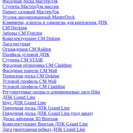
Фасадная доска МастерДэк
Ступень МастерДэк массив
Паркет садовый МастерДэк
Уголок анодированный MasterDeck
Кляммеры, клипсы и саморезы для крепления ДПК
CM Decking
Заборы CM Fencing
Комплектующие CM Deking
Лага несущая
Ограждения CM Railing
Профиль угловой ДПК
Ступень CM STAIR
Фасадная облицовка CM Cladding
Фасадные панели CM Wall
Террасная доска CM Deking
Угловой профиль CM Wall
Угловой профиль CM Cladding
Регулируемые опоры и алюминиевые лаги Hilst
ДПК Grand Line
Брус ДПК Grand Line
Грядочная доска ДПК Grand Line
Грядочная доска ДПК Grand Line (под заказ)
Доска заборная 3D Винтаж
Комплектующие Винтаж ДПК Grand Line
Лага (монтажная рейка) ДПК Grand Line