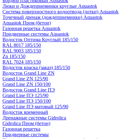
Бордюр пластиковый Aquastok
Люки и Дождеприемники круглые Aquastok
Система поверхностного водоотвода (лотки) Aquastok
Точечный дренаж (дождеприемники) Aquastok
Aquastok Пром (бетон)
Газонная решетка Aquastok
Придверные системы Aquastok
Водосток Оптима Круглый 185/150
RAL 8017 185/150
RAL 9003 185/150
Zn 185/150
RAL 7024 185/150
Водосток краска (заказ) 185/150
Водосток Grand Line ZN
Grand Line ZN 125/90
Grand Line ZN 150/100
Водосток Grand Line ПЭ
Grand Line ПЭ 125/90
Grand Line ПЭ 150/100
Grand Line ПЭ матовый 125/90
Водосток временный
Дренажные системы Gidrolica
Gidrolica Пром (бетон)
Газонная решетка
Придверные системы