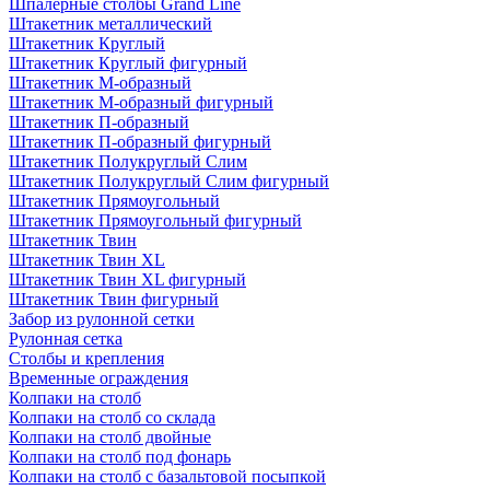
Шпалерные столбы Grand Line
Штакетник металлический
Штакетник Круглый
Штакетник Круглый фигурный
Штакетник М-образный
Штакетник М-образный фигурный
Штакетник П-образный
Штакетник П-образный фигурный
Штакетник Полукруглый Слим
Штакетник Полукруглый Слим фигурный
Штакетник Прямоугольный
Штакетник Прямоугольный фигурный
Штакетник Твин
Штакетник Твин XL
Штакетник Твин XL фигурный
Штакетник Твин фигурный
Забор из рулонной сетки
Рулонная сетка
Столбы и крепления
Временные ограждения
Колпаки на столб
Колпаки на столб со склада
Колпаки на столб двoйные
Колпаки на столб под фонарь
Колпаки на столб с базальтовой посыпкой