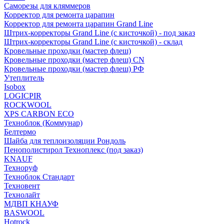
Саморезы для кляммеров
Корректор для ремонта царапин
Корректор для ремонта царапин Grand Line
Штрих-корректоры Grand Line (с кисточкой) - под заказ
Штрих-корректоры Grand Line (с кисточкой) - склад
Кровельные проходки (мастер флеш)
Кровельные проходки (мастер флеш) CN
Кровельные проходки (мастер флеш) РФ
Утеплитель
Isobox
LOGICPIR
ROCKWOOL
XPS CARBON ECO
Техноблок (Коммунар)
Белтермо
Шайба для теплоизоляции Рондоль
Пенополистирол Техноплекс (под заказ)
KNАUF
Технoруф
Техноблок Стандарт
Техновент
Технолайт
МДВП КНАУФ
BASWOOL
Hotrock