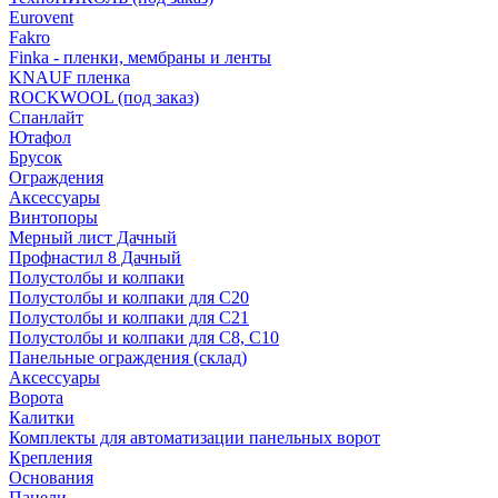
Eurovent
Fakro
Finka - пленки, мембраны и ленты
KNAUF пленка
ROCKWOOL (под заказ)
Спанлайт
Ютафол
Брусок
Ограждения
Аксессуары
Винтопоры
Мерный лист Дачный
Профнастил 8 Дачный
Полустолбы и колпаки
Полустолбы и колпаки для С20
Полустолбы и колпаки для С21
Полустолбы и колпаки для С8, С10
Панельные ограждения (склад)
Аксессуары
Ворота
Калитки
Комплекты для автоматизации панельных ворот
Крепления
Основания
Панели