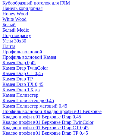
Кубообразный потолок для ГЛМ
Панель коридорная
Honey Wood
White Wood
Белый
Белый Medic
Под покраску
Углы 30х30
Плита
Профиль волновой
Профиль волновой Камея
Камея Drap 0,45
Камея Drap TwinColor
Камея Drap СТ 0,45
Камея Drap ТР
Камея Drap ТХ 0,45
Камея Drap ТХ дв
Камея Полиэстер
Камея Полиэстер дв 0,45
Камея Полиэстер матовый 0,45
Профиль волновой Квадро профи в01 Верховье
Квадро профи в01 Верховье Drap 0,45
Квадро профи в01 Верховье Drap TwinColor
Квадро профи в01 Верховье Drap СТ 0,45
Квадро профи в01 Верховье Drap ТР 0,45