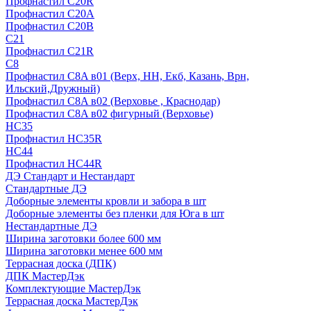
Профнастил С20R
Профнастил С20А
Профнастил С20В
C21
Профнастил С21R
C8
Профнастил С8A в01 (Верх, НН, Екб, Казань, Врн,
Ильский,Дружный)
Профнастил С8A в02 (Верховье , Краснодар)
Профнастил С8A в02 фигурный (Верховье)
HС35
Профнастил HC35R
НС44
Профнастил НС44R
ДЭ Стандарт и Нестандарт
Стандартные ДЭ
Доборные элементы кровли и забора в шт
Доборные элементы без пленки для Юга в шт
Нестандартные ДЭ
Ширина заготовки более 600 мм
Ширина заготовки менее 600 мм
Террасная доска (ДПК)
ДПК МастерДэк
Комплектующие МастерДэк
Террасная доска МастерДэк