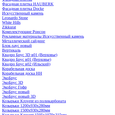
Фасадная плитка HAUBERK
Фасадная плитка Docke
Искусственный камень
Leonardo Stone
White Hills
Zikkurat
Комплектующие Ронсон
Рекламные материалы Искусственный камень
Металлический сайдинг
Блок-хаус новый
Вертикаль
Квадро Брус 3D в01 (Верховье)
Квадро Брус в01 (Верховье)
Квадро Брус в02 (Ильский)
Корабельная доска
Корабельная доска НН
ЭкоБрус
ЭкоБрус 3D
ЭкоБрус Гофр
ЭкоБрус новый
ЭкоБрус новый 3D
Козырьки Krovent из поликарбоната
Козырьки 1200х930х280мм
Козырьки 1500х930х280мм
Козырьки Krovent 1505х1070х315мм