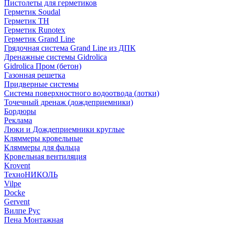
Пистолеты для герметиков
Герметик Soudal
Герметик ТН
Герметик Runotex
Герметик Grand Line
Грядочная система Grand Line из ДПК
Дренажные системы Gidrolica
Gidrolica Пром (бетон)
Газонная решетка
Придверные системы
Система поверхностного водоотвода (лотки)
Точечный дренаж (дождеприемники)
Бордюры
Рекламa
Люки и Дождеприемники круглые
Кляммеры кровельные
Кляммеры для фальца
Кровельная вентиляция
Krovent
ТехноНИКОЛЬ
Vilpe
Docke
Gervent
Вилпе Рус
Пена Монтажнaя