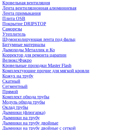
Кровельная вентиляция
Лента вентиляционная алюминиевая
Лента примыкания
Плита OSB
Покрытие DRIPSTOP
Саморезы
Утеплитель
Шумоизолирующая лента под фальц
Битумные материалы
Дымоходы Металлик и Ко
Корректор для ремонта царапин
Велюкс/Факро
Кровельные проходки Master Flash
Комплектующие прочие для мягкой кровли
Кожух на трубу
Скатный
Сегментный
Прямой
Комплект обхода трубы
Модуль обхода трубы
Оклад трубы
Дымники (флюгарка)
Дымники на трубу
Дымники на трубу двoйные
Дымники на трубу двoйные с сеткой