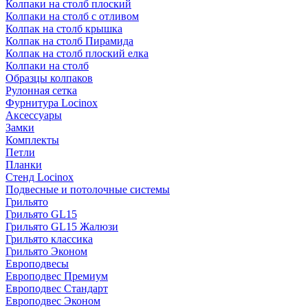
Колпаки на столб плоский
Колпаки на столб с отливом
Колпак на столб крышка
Колпак на столб Пирамида
Колпак на столб плоский елка
Колпаки на столб
Образцы колпаков
Рулонная сетка
Фурнитура Locinox
Аксессуары
Замки
Комплекты
Петли
Планки
Стенд Locinox
Подвесные и потолочные системы
Грильято
Грильято GL15
Грильято GL15 Жалюзи
Грильято классика
Грильято Эконом
Европодвесы
Европодвес Премиум
Европодвес Стандарт
Европодвес Эконом