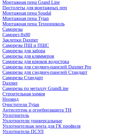
Монтажная пена Grand Linе
Пистолеты для монтажных пен
Монтажная пена Soudal
Монтажная пена Tytan
Монтажная пена Технониколь
Саморезы
Саморез 8х80
Заклепки Daxmer
Саморезы ПШ и ПШС
Саморезы для забора
Саморезы для кляммеров
Саморезы для крюков водостока
Саморезы для сэндвич-панелей Daxmer Pro
Саморезы для сэндвич-панелей Стандарт
Саморезы Стандарт
Daxmer
Саморезы по металлу GrandLine
Строительная химия
Неомид
Очистители Tytan
Антисептик и огнебиозащита ТН
Уплотнитель
Уплотнители универсальные
Уплотнителная лента для ГК профиля
Уплотнители ПСУЛ