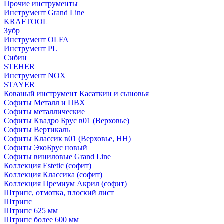
Прочие инструменты
Инструмент Grand Line
KRAFTOOL
Зубр
Инструмент OLFA
Инструмент PL
Сибин
STEHER
Инструмент NOX
STAYER
Кованый инструмент Касаткин и сыновья
Софиты Металл и ПВХ
Софиты металлические
Софиты Квадро Брус в01 (Верховье)
Софиты Вертикаль
Софиты Классик в01 (Верховье, НН)
Софиты ЭкоБрус новый
Софиты виниловые Grand Line
Коллекция Estetic (софит)
Коллекция Классика (софит)
Коллекция Премиум Акрил (софит)
Штрипс, отмотка, плоский лист
Штрипс
Штрипс 625 мм
Штрипс более 600 мм