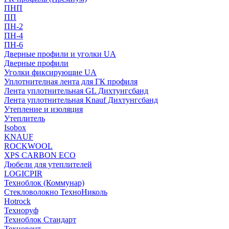
ПНП
ПП
ПН-2
ПН-4
ПН-6
Дверные профили и уголки UA
Дверные профили
Уголки фиксирующие UA
Уплотнителная лента для ГК профиля
Лента уплотнительная GL Дихтунгсбанд
Лента уплотнительная Knauf Дихтунгсбанд
Утепление и изоляция
Утеплитель
Isobox
KNAUF
ROCKWOOL
XPS CARBON ECO
Дюбели для утеплителей
LOGICPIR
Техноблок (Коммунар)
Стекловолокно ТехноНиколь
Hotrock
Технoруф
Техноблок Стандарт
Техновент