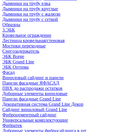
Дымники на трубу елка
Дымники на трубу круглые
Дымники на трубу с жалюзи
Дымники на трубу с сеткой
Образцы
3.ЭБК
Кровельное ограждение
Лестница кровельная/стеновая
Мостики переходные
Снегозадержатель
ЭБК Borge
ЭБК Grand Line
ЭБК Оптима
Фасад
Виниловый сайдинг и панели
Панели фасадные ЯФАСАД
ПВХ до распродажи остатков
Доборные элементы виниловые
Панели фасадные Grand Line
Декоративная система Grand Line Декор
Сайдинг виниловый Grand Line
Фиброцементный сайдинг
Универсальные комплектующие
Фибратек
Доборные элементы фибросайдинга в шт