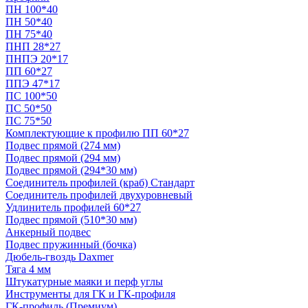
ПН 100*40
ПН 50*40
ПН 75*40
ПНП 28*27
ПНПЭ 20*17
ПП 60*27
ППЭ 47*17
ПС 100*50
ПС 50*50
ПС 75*50
Комплектующие к профилю ПП 60*27
Подвес прямой (274 мм)
Подвес прямой (294 мм)
Подвес прямой (294*30 мм)
Соединитель профилей (краб) Стандарт
Соединитель профилей двухуровневый
Удлинитель профилей 60*27
Подвес прямой (510*30 мм)
Анкерный подвес
Подвес пружинный (бочка)
Дюбель-гвоздь Daxmer
Тяга 4 мм
Штукатурные маяки и перф углы
Инструменты для ГК и ГК-профиля
ГК-профиль (Премиум)