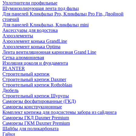
Уплотнители профильные
Шумоизолирующая лента под фальц
Для панелей Кликфальц Pro, Кликфальц Pro Fin, Двойной
стоячий
Для панелей Кликфальц, Кликфальц mini
Аксессуары для водостока
Аэроэлементы
Аэроэлемент конька GrandLine
Аэроэлемент конька Optima
Лента вентиляционная карнизная Grand Line
Сетка алюминиевая
Изоляция цоколя и фундамента
PLANTER
Строительный крепеж
Строительный крепеж Daxmer
Строительный крепеж Rothoblaas
Дюбель
Строительный крепеж Шурупы
Саморeзы фосфатированные (ГКД)
Саморезы конструкционные
Комплект крепежа для подсистемы забора из сайдинга
Саморезы ГКД Daxmer Premium
Саморезы ГКМ Daxmer Premium
Шайбы для поликарбоната
Гайки