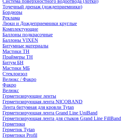
Система поверхностного водоотвода (лотки)
Точечный дренаж (дождеприемники)
Бордюры
Рекламa
Люки и Дождеприемники круглые
Комплектующие
Баллоны подкрасочные
Баллоны VIXEN
Битумные материалы
Мастики ТН
Праймеры ТН
Битум БН
Мастики МБ
Стеклоизол
Велюкс / Факро
Факро
Велюкс
Герметизирующие ленты
Герметизирующая лента NICOBAND
Лента битумная для кровли Tytan
Герметизирующая лента Grand Line UniBand
Герметизирующая лента для стыков Grand Line FillBand
Герметики
Герметик Tytan
Герметики Profil