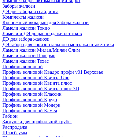
Комплекты для автоматизации ворот
Заборы жалюзи
ДЭ для забора из сайдинга
Комплекты жалюзи
Крепежный вкладыш для Забора жалюзи
Ламели жалюзи Токио
Ламели и ДЭ до распродажи остатков
ДЭ для забора жалюзи
ДЭ забора для горизонтального монтажа штакетника
Ламели жалюзи Милан/Милан Слим
Ламели жалюзи Палермо
Ламели жалюзи Техас
Профиль волновой
Профиль волновой Квадро профи v01 Верховье
Профиль волновой Квинта Uno
Профиль волновой Квинта плюс
Профиль волновой Квинта плюс 3D
Профиль волновой Классик
Профиль волновой Кредо
Профиль волновой Модерн
Профиль волновой Камея
Габион
Заглушка для профильной трубы
Распродажа
Шлагбаумы