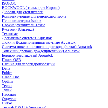
ISOROC
ROCKWOOL ( только для Кирова)
Дюбели для утеплителей
Комплектующие для пенополистирола
Пенополистирол Isobox
Прочие утеплители Техно
Русатом (Юматекс)
Технофас
Дренажные системы Aquastok
Люки и Дождеприемники круглые Aquastok
Система поверхностного водоотвода (лотки) Aquastok
Точечный дренаж (дождеприемники) Aquastok
Бордюр пластиковый Aquastok
Плита OSB
Пленка для парогидроизоляции
Delta
Folder
Grand Line
Optima
Tegola
Tyvek
Изоспан
Ондутис
Ситко
ТехноНИКОЛЬ (под заказ)