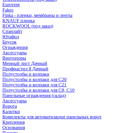
Eurovent
Fakro
Finka - пленки, мембраны и ленты
KNAUF пленка
ROCKWOOL (под заказ)
Спанлайт
Ютафол
Брусок
Ограждения
Аксессуары
Винтопоры
Мерный лист Дачный
Профнастил 8 Дачный
Полустолбы и колпаки
Полустолбы и колпаки для С20
Полустолбы и колпаки для С21
Полустолбы и колпаки для С8, С10
Панельные ограждения (склад)
Аксессуары
Ворота
Калитки
Комплекты для автоматизации панельных ворот
Крепления
Основания
Панели