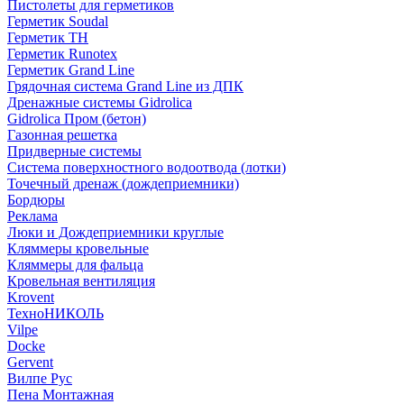
Пистолеты для герметиков
Герметик Soudal
Герметик ТН
Герметик Runotex
Герметик Grand Line
Грядочная система Grand Line из ДПК
Дренажные системы Gidrolica
Gidrolica Пром (бетон)
Газонная решетка
Придверные системы
Система поверхностного водоотвода (лотки)
Точечный дренаж (дождеприемники)
Бордюры
Рекламa
Люки и Дождеприемники круглые
Кляммеры кровельные
Кляммеры для фальца
Кровельная вентиляция
Krovent
ТехноНИКОЛЬ
Vilpe
Docke
Gervent
Вилпе Рус
Пена Монтажнaя