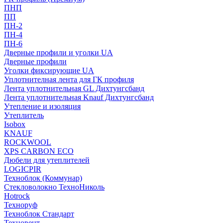
ПНП
ПП
ПН-2
ПН-4
ПН-6
Дверные профили и уголки UA
Дверные профили
Уголки фиксирующие UA
Уплотнителная лента для ГК профиля
Лента уплотнительная GL Дихтунгсбанд
Лента уплотнительная Knauf Дихтунгсбанд
Утепление и изоляция
Утеплитель
Isobox
KNAUF
ROCKWOOL
XPS CARBON ECO
Дюбели для утеплителей
LOGICPIR
Техноблок (Коммунар)
Стекловолокно ТехноНиколь
Hotrock
Технoруф
Техноблок Стандарт
Техновент