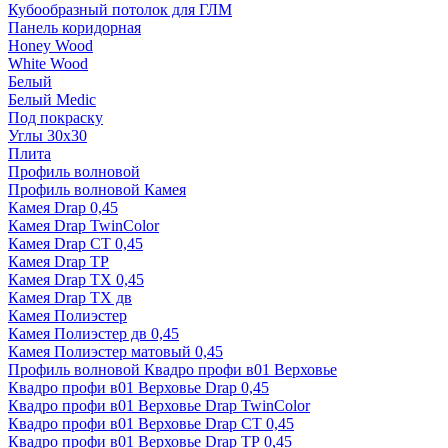
Кубообразный потолок для ГЛМ
Панель коридорная
Honey Wood
White Wood
Белый
Белый Medic
Под покраску
Углы 30х30
Плита
Профиль волновой
Профиль волновой Камея
Камея Drap 0,45
Камея Drap TwinColor
Камея Drap СТ 0,45
Камея Drap ТР
Камея Drap ТХ 0,45
Камея Drap ТХ дв
Камея Полиэстер
Камея Полиэстер дв 0,45
Камея Полиэстер матовый 0,45
Профиль волновой Квадро профи в01 Верховье
Квадро профи в01 Верховье Drap 0,45
Квадро профи в01 Верховье Drap TwinColor
Квадро профи в01 Верховье Drap СТ 0,45
Квадро профи в01 Верховье Drap ТР 0,45