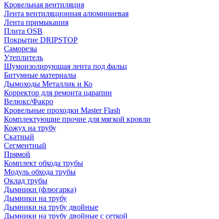
Кровельная вентиляция
Лента вентиляционная алюминиевая
Лента примыкания
Плита OSB
Покрытие DRIPSTOP
Саморезы
Утеплитель
Шумоизолирующая лента под фальц
Битумные материалы
Дымоходы Металлик и Ко
Корректор для ремонта царапин
Велюкс/Факро
Кровельные проходки Master Flash
Комплектующие прочие для мягкой кровли
Кожух на трубу
Скатный
Сегментный
Прямой
Комплект обхода трубы
Модуль обхода трубы
Оклад трубы
Дымники (флюгарка)
Дымники на трубу
Дымники на трубу двoйные
Дымники на трубу двoйные с сеткой