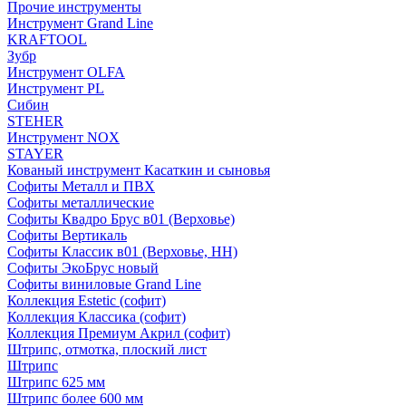
Прочие инструменты
Инструмент Grand Line
KRAFTOOL
Зубр
Инструмент OLFA
Инструмент PL
Сибин
STEHER
Инструмент NOX
STAYER
Кованый инструмент Касаткин и сыновья
Софиты Металл и ПВХ
Софиты металлические
Софиты Квадро Брус в01 (Верховье)
Софиты Вертикаль
Софиты Классик в01 (Верховье, НН)
Софиты ЭкоБрус новый
Софиты виниловые Grand Line
Коллекция Estetic (софит)
Коллекция Классика (софит)
Коллекция Премиум Акрил (софит)
Штрипс, отмотка, плоский лист
Штрипс
Штрипс 625 мм
Штрипс более 600 мм