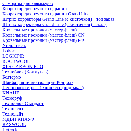
Саморезы для кляммеров
Корректор для ремонта царапин
Корректор для ремонта царапин Grand Line
Штрих-корректоры Grand Line (с кисточкой) - под заказ
Штрих-корректоры Grand Line (с кисточкой) - склад
Кровельные проходки (мастер флеш)
Кровельные проходки (мастер флеш) CN
Кровельные проходки (мастер флеш) РФ
Утеплитель
Isobox
LOGICPIR
ROCKWOOL
XPS CARBON ECO
Техноблок (Коммунар)
Белтермо
Шайба для теплоизоляции Рондоль
Пенополистирол Техноплекс (под заказ)
KNАUF
Технoруф
Техноблок Стандарт
Техновент
Технолайт
МДВП КНАУФ
BASWOOL
Hotrock