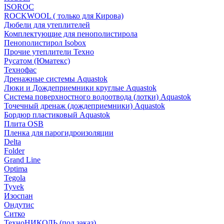
ISOROC
ROCKWOOL ( только для Кирова)
Дюбели для утеплителей
Комплектующие для пенополистирола
Пенополистирол Isobox
Прочие утеплители Техно
Русатом (Юматекс)
Технофас
Дренажные системы Aquastok
Люки и Дождеприемники круглые Aquastok
Система поверхностного водоотвода (лотки) Aquastok
Точечный дренаж (дождеприемники) Aquastok
Бордюр пластиковый Aquastok
Плита OSB
Пленка для парогидроизоляции
Delta
Folder
Grand Line
Optima
Tegola
Tyvek
Изоспан
Ондутис
Ситко
ТехноНИКОЛЬ (под заказ)