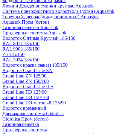
Бордюр пластиковый Aquastok
Люки и Дождеприемники круглые Aquastok
Система поверхностного водоотвода (лотки) Aquastok
Точечный дренаж (дождеприемники) Aquastok
Aquastok Пром (бетон)
Газонная решетка Aquastok
Придверные системы Aquastok
Водосток Оптима Круглый 185/150
RAL 8017 185/150
RAL 9003 185/150
Zn 185/150
RAL 7024 185/150
Водосток краска (заказ) 185/150
Водосток Grand Line ZN
Grand Line ZN 125/90
Grand Line ZN 150/100
Водосток Grand Line ПЭ
Grand Line ПЭ 125/90
Grand Line ПЭ 150/100
Grand Line ПЭ матовый 125/90
Водосток временный
Дренажные системы Gidrolica
Gidrolica Пром (бетон)
Газонная решетка
Придверные системы