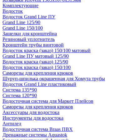
Комплектующие
Водосток
Водосток Grand Line ПУ
Grand Line 125/90
Grand Line 150/100
Защелки для кронштейна
Резиновый уплотнитель
Кронштейн трубы винтовой
Водосток краска (заказ) 150/100 матовый
Grand Line ПУ матовый 125/90
Водосток краска (заказ) 125/90
Водосток краска (заказ) 150/100
Саморезы для крепления крюков
Шуруп-шпилька окрашенная для Хомута трубы
Водосток Grand Line пластиковый
Система 135*90
Система 120*90
Водосточная система для Маркет Плейсов
Саморезы для крепления крюков
Аксессуары для водостока
Инструменты для водостока
Антилед
Водосточная система Braas ПВХ
Дренажные системы Aquastok