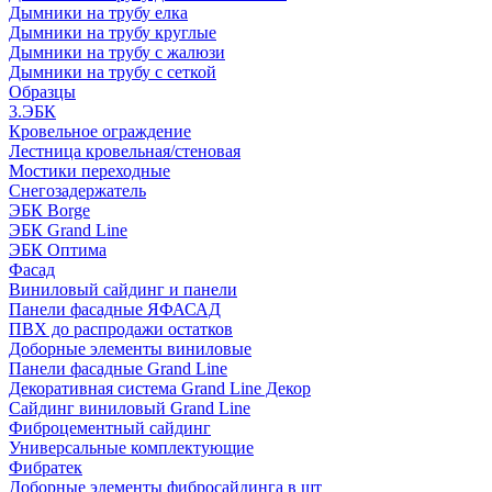
Дымники на трубу елка
Дымники на трубу круглые
Дымники на трубу с жалюзи
Дымники на трубу с сеткой
Образцы
3.ЭБК
Кровельное ограждение
Лестница кровельная/стеновая
Мостики переходные
Снегозадержатель
ЭБК Borge
ЭБК Grand Line
ЭБК Оптима
Фасад
Виниловый сайдинг и панели
Панели фасадные ЯФАСАД
ПВХ до распродажи остатков
Доборные элементы виниловые
Панели фасадные Grand Line
Декоративная система Grand Line Декор
Сайдинг виниловый Grand Line
Фиброцементный сайдинг
Универсальные комплектующие
Фибратек
Доборные элементы фибросайдинга в шт