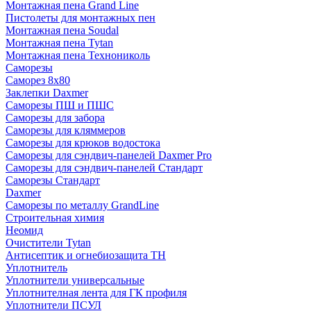
Монтажная пена Grand Linе
Пистолеты для монтажных пен
Монтажная пена Soudal
Монтажная пена Tytan
Монтажная пена Технониколь
Саморезы
Саморез 8х80
Заклепки Daxmer
Саморезы ПШ и ПШС
Саморезы для забора
Саморезы для кляммеров
Саморезы для крюков водостока
Саморезы для сэндвич-панелей Daxmer Pro
Саморезы для сэндвич-панелей Стандарт
Саморезы Стандарт
Daxmer
Саморезы по металлу GrandLine
Строительная химия
Неомид
Очистители Tytan
Антисептик и огнебиозащита ТН
Уплотнитель
Уплотнители универсальные
Уплотнителная лента для ГК профиля
Уплотнители ПСУЛ