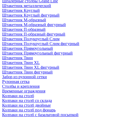
Шпалерные столбы Grand Line
Штакетник металлический
Штакетник Круглый
Штакетник Круглый фигурный
Штакетник М-образный
Штакетник М-образный фигурный
Штакетник П-образный
Штакетник П-образный фигурный
Штакетник Полукруглый Слим
Штакетник Полукруглый Слим фигурный
Штакетник Прямоугольный
Штакетник Прямоугольный фигурный
Штакетник Твин
Штакетник Твин XL
Штакетник Твин XL фигурный
Штакетник Твин фигурный
Забор из рулонной сетки
Рулонная сетка
Столбы и крепления
Временные ограждения
Колпаки на столб
Колпаки на столб со склада
Колпаки на столб двoйные
Колпаки на столб под фонарь
Колпаки на столб с базальтовой посыпкой