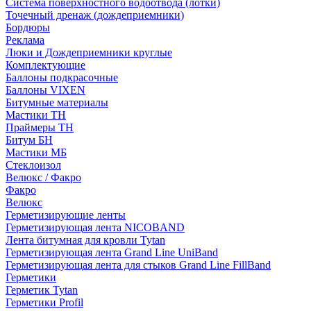
Система поверхностного водоотвода (лотки)
Точечный дренаж (дождеприемники)
Бордюры
Рекламa
Люки и Дождеприемники круглые
Комплектующие
Баллоны подкрасочные
Баллоны VIXEN
Битумные материалы
Мастики ТН
Праймеры ТН
Битум БН
Мастики МБ
Стеклоизол
Велюкс / Факро
Факро
Велюкс
Герметизирующие ленты
Герметизирующая лента NICOBAND
Лента битумная для кровли Tytan
Герметизирующая лента Grand Line UniBand
Герметизирующая лента для стыков Grand Line FillBand
Герметики
Герметик Tytan
Герметики Profil