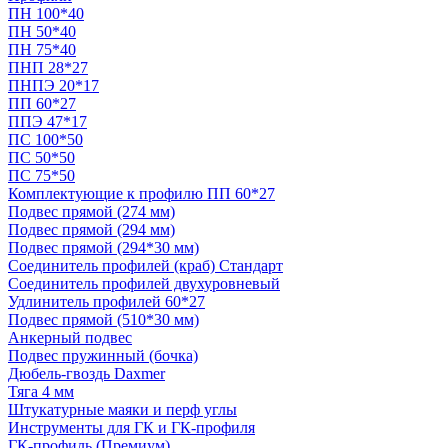
ПН 100*40
ПН 50*40
ПН 75*40
ПНП 28*27
ПНПЭ 20*17
ПП 60*27
ППЭ 47*17
ПС 100*50
ПС 50*50
ПС 75*50
Комплектующие к профилю ПП 60*27
Подвес прямой (274 мм)
Подвес прямой (294 мм)
Подвес прямой (294*30 мм)
Соединитель профилей (краб) Стандарт
Соединитель профилей двухуровневый
Удлинитель профилей 60*27
Подвес прямой (510*30 мм)
Анкерный подвес
Подвес пружинный (бочка)
Дюбель-гвоздь Daxmer
Тяга 4 мм
Штукатурные маяки и перф углы
Инструменты для ГК и ГК-профиля
ГК-профиль (Премиум)