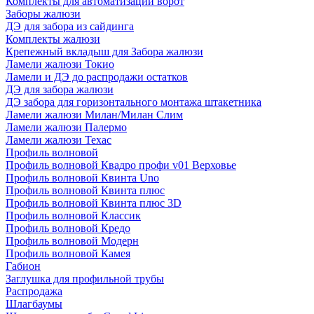
Комплекты для автоматизации ворот
Заборы жалюзи
ДЭ для забора из сайдинга
Комплекты жалюзи
Крепежный вкладыш для Забора жалюзи
Ламели жалюзи Токио
Ламели и ДЭ до распродажи остатков
ДЭ для забора жалюзи
ДЭ забора для горизонтального монтажа штакетника
Ламели жалюзи Милан/Милан Слим
Ламели жалюзи Палермо
Ламели жалюзи Техас
Профиль волновой
Профиль волновой Квадро профи v01 Верховье
Профиль волновой Квинта Uno
Профиль волновой Квинта плюс
Профиль волновой Квинта плюс 3D
Профиль волновой Классик
Профиль волновой Кредо
Профиль волновой Модерн
Профиль волновой Камея
Габион
Заглушка для профильной трубы
Распродажа
Шлагбаумы