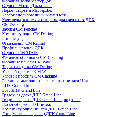
Фасадная доска МастерДэк
Ступень МастерДэк массив
Паркет садовый МастерДэк
Уголок анодированный MasterDeck
Кляммеры, клипсы и саморезы для крепления ДПК
CM Decking
Заборы CM Fencing
Комплектующие CM Deking
Лага несущая
Ограждения CM Railing
Профиль угловой ДПК
Ступень CM STAIR
Фасадная облицовка CM Cladding
Фасадные панели CM Wall
Террасная доска CM Deking
Угловой профиль CM Wall
Угловой профиль CM Cladding
Регулируемые опоры и алюминиевые лаги Hilst
ДПК Grand Line
Брус ДПК Grand Line
Грядочная доска ДПК Grand Line
Грядочная доска ДПК Grand Line (под заказ)
Доска заборная 3D Винтаж
Комплектующие Винтаж ДПК Grand Line
Лага (монтажная рейка) ДПК Grand Line