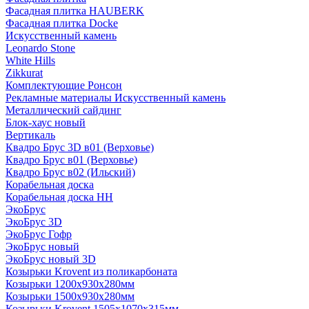
Фасадная плитка HAUBERK
Фасадная плитка Docke
Искусственный камень
Leonardo Stone
White Hills
Zikkurat
Комплектующие Ронсон
Рекламные материалы Искусственный камень
Металлический сайдинг
Блок-хаус новый
Вертикаль
Квадро Брус 3D в01 (Верховье)
Квадро Брус в01 (Верховье)
Квадро Брус в02 (Ильский)
Корабельная доска
Корабельная доска НН
ЭкоБрус
ЭкоБрус 3D
ЭкоБрус Гофр
ЭкоБрус новый
ЭкоБрус новый 3D
Козырьки Krovent из поликарбоната
Козырьки 1200х930х280мм
Козырьки 1500х930х280мм
Козырьки Krovent 1505х1070х315мм