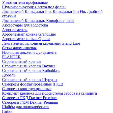
Уплотнители профильные
Шумоизолирующая лента под фальц
Для панелей Кликфальц Pro, Кликфальц Pro Fin, Двойной
стоячий
Для панелей Кликфальц, Кликфальц mini
Аксессуары для водостока
Аэроэлементы
Аэроэлемент конька GrandLine
Аэроэлемент конька Optima
Лента вентиляционная карнизная Grand Line
Сетка алюминиевая
Изоляция цоколя и фундамента
PLANTER
Строительный крепеж
Строительный крепеж Daxmer
Строительный крепеж Rothoblaas
Дюбель
Строительный крепеж Шурупы
Саморeзы фосфатированные (ГКД)
Саморезы конструкционные
Комплект крепежа для подсистемы забора из сайдинга
Саморезы ГКД Daxmer Premium
Саморезы ГКМ Daxmer Premium
Шайбы для поликарбоната
Гайки