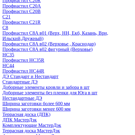
Профнастил С20R
Профнастил С20А
Профнастил С20В
C21
Профнастил С21R
C8
Профнастил С8A в01 (Верх, НН, Екб, Казань, Врн,
Ильский,Дружный)
Профнастил С8A в02 (Верховье , Краснодар)
Профнастил С8A в02 фигурный (Верховье)
HС35
Профнастил HC35R
НС44
Профнастил НС44R
ДЭ Стандарт и Нестандарт
Стандартные ДЭ
Доборные элементы кровли и забора в шт
Доборные элементы без пленки для Юга в шт
Нестандартные ДЭ
Ширина заготовки более 600 мм
Ширина заготовки менее 600 мм
Террасная доска (ДПК)
ДПК МастерДэк
Комплектующие МастерДэк
Террасная доска МастерДэк