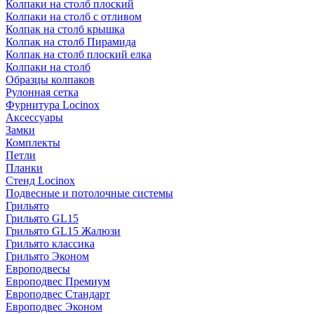
Колпаки на столб плоский
Колпаки на столб с отливом
Колпак на столб крышка
Колпак на столб Пирамида
Колпак на столб плоский елка
Колпаки на столб
Образцы колпаков
Рулонная сетка
Фурнитура Locinox
Аксессуары
Замки
Комплекты
Петли
Планки
Стенд Locinox
Подвесные и потолочные системы
Грильято
Грильято GL15
Грильято GL15 Жалюзи
Грильято классика
Грильято Эконом
Европодвесы
Европодвес Премиум
Европодвес Стандарт
Европодвес Эконом