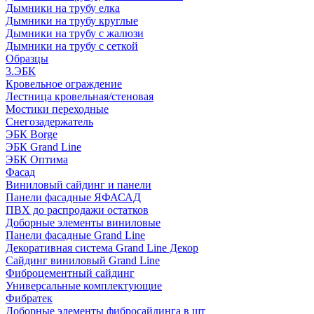
Дымники на трубу елка
Дымники на трубу круглые
Дымники на трубу с жалюзи
Дымники на трубу с сеткой
Образцы
3.ЭБК
Кровельное ограждение
Лестница кровельная/стеновая
Мостики переходные
Снегозадержатель
ЭБК Borge
ЭБК Grand Line
ЭБК Оптима
Фасад
Виниловый сайдинг и панели
Панели фасадные ЯФАСАД
ПВХ до распродажи остатков
Доборные элементы виниловые
Панели фасадные Grand Line
Декоративная система Grand Line Декор
Сайдинг виниловый Grand Line
Фиброцементный сайдинг
Универсальные комплектующие
Фибратек
Доборные элементы фибросайдинга в шт