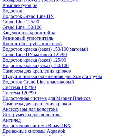
Комплектующие
Водосток
Водосток Grand Line ПУ
Grand Line 125/90
Grand Line 150/100
Защелки для кронштейна
Резиновый уплотнитель
Кронштейн трубы винтовой
Водосток краска (заказ) 150/100 матовый
Grand Line ПУ матовый 125/90
Водосток краска (заказ) 125/90
Водосток краска (заказ) 150/100
Саморезы для крепления крюков
Шуруп-шпилька окрашенная для Хомута трубы
Водосток Grand Line пластиковый
Система 135*90
Система 120*90
Водосточная система для Маркет Плейсов
Саморезы для крепления крюков
Аксессуары для водостока
Инструменты для водостока
Антилед
Водосточная система Braas ПВХ
Дренажные системы Aquastok