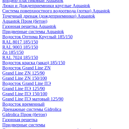
Бордюр пластиковый Aquastok
Люки и Дождеприемники круглые Aquastok
Система поверхностного водоотвода (лотки) Aquastok
Точечный дренаж (дождеприемники) Aquastok
Aquastok Пром (бетон)
Газонная решетка Aquastok
Придверные системы Aquastok
Водосток Оптима Круглый 185/150
RAL 8017 185/150
RAL 9003 185/150
Zn 185/150
RAL 7024 185/150
Водосток краска (заказ) 185/150
Водосток Grand Line ZN
Grand Line ZN 125/90
Grand Line ZN 150/100
Водосток Grand Line ПЭ
Grand Line ПЭ 125/90
Grand Line ПЭ 150/100
Grand Line ПЭ матовый 125/90
Водосток временный
Дренажные системы Gidrolica
Gidrolica Пром (бетон)
Газонная решетка
Придверные системы