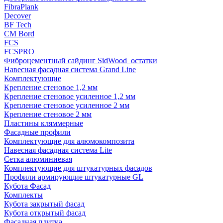
FibraPlank
Decover
BF Tech
CM Bord
FCS
FCSPRO
Фиброцементный сайдинг SidWood_остатки
Навесная фасадная система Grand Line
Комплектующие
Крепление стеновое 1,2 мм
Крепление стеновое усиленное 1,2 мм
Крепление стеновое усиленное 2 мм
Крепление стеновое 2 мм
Пластины кляммерные
Фасадные профили
Комплектующие для алюмокомпозита
Навесная фасадная система Lite
Сетка алюминиевая
Комплектующие для штукатурных фасадов
Профили армирующие штукатурные GL
Кубота Фасад
Комплекты
Кубота закрытый фасад
Кубота открытый фасад
Фасадная плитка