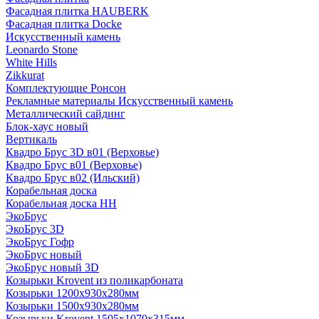
Фасадная плитка HAUBERK
Фасадная плитка Docke
Искусственный камень
Leonardo Stone
White Hills
Zikkurat
Комплектующие Ронсон
Рекламные материалы Искусственный камень
Металлический сайдинг
Блок-хаус новый
Вертикаль
Квадро Брус 3D в01 (Верховье)
Квадро Брус в01 (Верховье)
Квадро Брус в02 (Ильский)
Корабельная доска
Корабельная доска НН
ЭкоБрус
ЭкоБрус 3D
ЭкоБрус Гофр
ЭкоБрус новый
ЭкоБрус новый 3D
Козырьки Krovent из поликарбоната
Козырьки 1200х930х280мм
Козырьки 1500х930х280мм
Козырьки Krovent 1505х1070х315мм