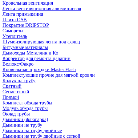
Кровельная вентиляция
Лента вентиляционная алюминиевая
Лента примыкания
Плита OSB
Покрытие DRIPSTOP
Саморезы
Утеплитель
Шумоизолирующая лента под фальц
Битумные материалы
Дымоходы Металлик и Ко
Корректор для ремонта царапин
Велюкс/Факро
Кровельные проходки Master Flash
Комплектующие прочие для мягкой кровли
Кожух на трубу
Скатный
Сегментный
Прямой
Комплект обхода трубы
Модуль обхода трубы
Оклад трубы
Дымники (флюгарка)
Дымники на трубу
Дымники на трубу двoйные
Дымники на трубу двoйные с сеткой