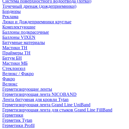
Система поверхностного водоотвода (лотки)
Точечный дренаж (дождеприемники)
Бордюры
Рекламa
Люки и Дождеприемники круглые
Комплектующие
Баллоны подкрасочные
Баллоны VIXEN
Битумные материалы
Мастики ТН
Праймеры ТН
Битум БН
Мастики МБ
Стеклоизол
Велюкс / Факро
Факро
Велюкс
Герметизирующие ленты
Герметизирующая лента NICOBAND
Лента битумная для кровли Tytan
Герметизирующая лента Grand Line UniBand
Герметизирующая лента для стыков Grand Line FillBand
Герметики
Герметик Tytan
Герметики Profil